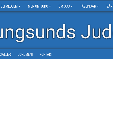
BLI MEDLEM
MER OM JUDO
OM OSS
TÄVLINGAR
VÅR
ungsunds Jud
DGALLERI
DOKUMENT
KONTAKT