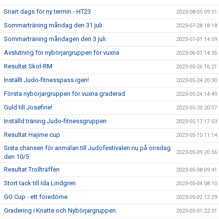
Snart dags för ny termin - HT23
2023-08-05 09:51
Sommarträning måndag den 31 juli
2023-07-28 18:18
Sommarträning måndagen den 3 juli.
2023-07-01 14:59
Avslutning för nybörjargruppen för vuxna
2023-06-01 14:35
Resultat Skol-RM
2023-05-26 16:21
Inställt Judo-fitnesspass igen!
2023-05-24 20:30
Första nybörjargruppen för vuxna graderad
2023-05-24 14:49
Guld till Josefine!
2023-05-20 20:07
Inställd träning Judo-fitnessgruppen
2023-05-17 17:03
Resultat Hajime cup
2023-05-15 11:14
Sista chansen för anmälan till Judofestivalen nu på onsdag
2023-05-09 20:56
den 10/5
Resultat Trollträffen
2023-05-08 09:41
Stort tack till Ida Lindgren
2023-05-04 08:10
GO Cup - ett föredöme
2023-05-02 12:29
Gradering i Knatte och Nybörjargruppen.
2023-05-01 22:31