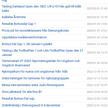
maj
Tävling Dalsland Open den 18/2, U9-U15 Från gult till blått
2023-02-01 21:43
bälte
Kallelse Årsmöte
2023-02-01 10:18
Resultat Bohusdal Cup 1
2023-01-29 13:05
Prova på för niondeklassare från Stenungskolan
2023-01-29 13:01
Uppdatera medlemsinformation
2023-01-24 10:33
Bohus Dal Cup 1, 28 Januari i Lysekil
2023-01-12 14:22
Tävling Lilla Trollträffen 1 och Lilla Trollträffen Open den 21
2023-01-04 13:14
Januari
Terminsstart VT 2023. Nya träningstider för Ungdom och
2023-01-03 18:39
Ungdom Avancerad
Nybörjarkurs för vuxna och ungdomar från 16år.
2022-12-18 14:14
Sista träningen för terminen för nybörjargruppen
2022-12-12 14:50
Missa inte terminens sista Judo-fitnesspass!
2022-12-07 10:37
Stort jättetack för alla fina år!
2022-12-03 18:44
Resultat Bohus-Dal cup.
2022-12-03 15:50
Distriktshelg i Stenungsund 3-4 december
2022-12-01 10:26