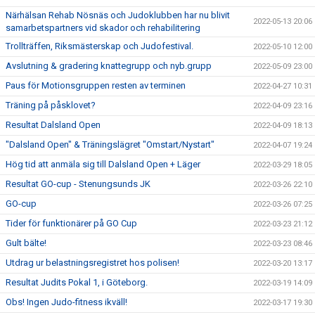
Närhälsan Rehab Nösnäs och Judoklubben har nu blivit
2022-05-13 20:06
samarbetspartners vid skador och rehabilitering
Trollträffen, Riksmästerskap och Judofestival.
2022-05-10 12:00
Avslutning & gradering knattegrupp och nyb.grupp
2022-05-09 23:00
Paus för Motionsgruppen resten av terminen
2022-04-27 10:31
Träning på påsklovet?
2022-04-09 23:16
Resultat Dalsland Open
2022-04-09 18:13
"Dalsland Open" & Träningslägret "Omstart/Nystart"
2022-04-07 19:24
Hög tid att anmäla sig till Dalsland Open + Läger
2022-03-29 18:05
Resultat GO-cup - Stenungsunds JK
2022-03-26 22:10
GO-cup
2022-03-26 07:25
Tider för funktionärer på GO Cup
2022-03-23 21:12
Gult bälte!
2022-03-23 08:46
Utdrag ur belastningsregistret hos polisen!
2022-03-20 13:17
Resultat Judits Pokal 1, i Göteborg.
2022-03-19 14:09
Obs! Ingen Judo-fitness ikväll!
2022-03-17 19:30