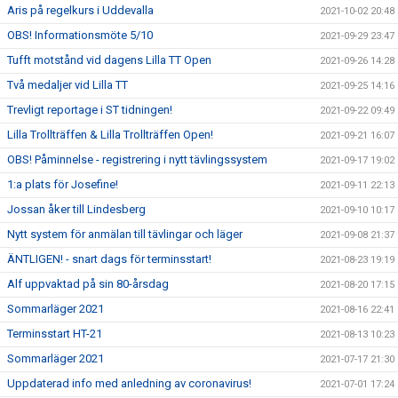
Aris på regelkurs i Uddevalla
2021-10-02 20:48
OBS! Informationsmöte 5/10
2021-09-29 23:47
Tufft motstånd vid dagens Lilla TT Open
2021-09-26 14:28
Två medaljer vid Lilla TT
2021-09-25 14:16
Trevligt reportage i ST tidningen!
2021-09-22 09:49
Lilla Trollträffen & Lilla Trollträffen Open!
2021-09-21 16:07
OBS! Påminnelse - registrering i nytt tävlingssystem
2021-09-17 19:02
1:a plats för Josefine!
2021-09-11 22:13
Jossan åker till Lindesberg
2021-09-10 10:17
Nytt system för anmälan till tävlingar och läger
2021-09-08 21:37
ÄNTLIGEN! - snart dags för terminsstart!
2021-08-23 19:19
Alf uppvaktad på sin 80-årsdag
2021-08-20 17:15
Sommarläger 2021
2021-08-16 22:41
Terminsstart HT-21
2021-08-13 10:23
Sommarläger 2021
2021-07-17 21:30
Uppdaterad info med anledning av coronavirus!
2021-07-01 17:24