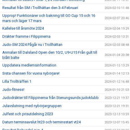
Resultat från SM i Trollhättan den 3-4 Februari
2024-02-10 11:48
Upprop! Funktionärer och bakning till GO Cup 15 och 16
2024-02-07 20:46
mars och läger 17 mars
Kallelse till årsmöte 2024
2024-02-04 19:29
Dräkter framme i Filippinerna
2024-02-03 13:31
Judo-SM 2024 Pågår nu i Trollhättan
2024-02-03 08:48
Anmälan till Dalsland Open den 10/2, U9-U15 Från gult till
2024-01-24 20:38
blått bälte
Uppdatera medlemsinformation
2024-01-15 13:29
Sista chansen för vuxna nybörjare!
2024-01-14 12:13
Lilla Trollträffen 1
2024-01-12 16:48
Judo-fitness!
2024-01-10 21:03
Judodräkter till Filippinerna från Stenungsunds judoklubb
2023-12-21 19:37
Julavslutning med nybörjargruppen
2023-12-21 19:31
Julfest och prisutdelning 2023
2023-12-13 10:59
Datum terminsavslut ht23 och terminsstart vt24
2023-12-07 15:45