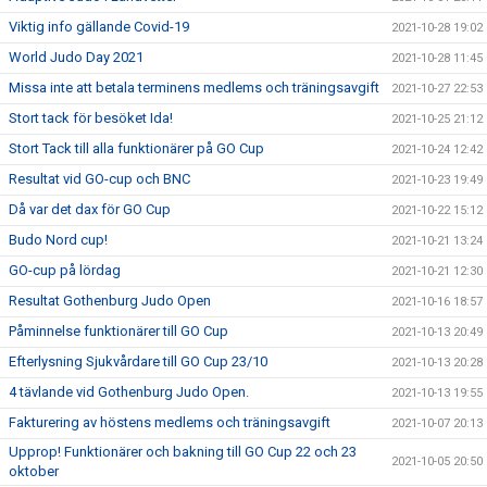
Viktig info gällande Covid-19
2021-10-28 19:02
World Judo Day 2021
2021-10-28 11:45
Missa inte att betala terminens medlems och träningsavgift
2021-10-27 22:53
Stort tack för besöket Ida!
2021-10-25 21:12
Stort Tack till alla funktionärer på GO Cup
2021-10-24 12:42
Resultat vid GO-cup och BNC
2021-10-23 19:49
Då var det dax för GO Cup
2021-10-22 15:12
Budo Nord cup!
2021-10-21 13:24
GO-cup på lördag
2021-10-21 12:30
Resultat Gothenburg Judo Open
2021-10-16 18:57
Påminnelse funktionärer till GO Cup
2021-10-13 20:49
Efterlysning Sjukvårdare till GO Cup 23/10
2021-10-13 20:28
4 tävlande vid Gothenburg Judo Open.
2021-10-13 19:55
Fakturering av höstens medlems och träningsavgift
2021-10-07 20:13
Upprop! Funktionärer och bakning till GO Cup 22 och 23
2021-10-05 20:50
oktober