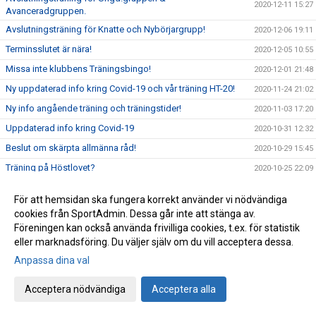
2020-12-11 15:27
Avanceradgruppen.
Avslutningsträning för Knatte och Nybörjargrupp!
2020-12-06 19:11
Terminsslutet är nära!
2020-12-05 10:55
Missa inte klubbens Träningsbingo!
2020-12-01 21:48
Ny uppdaterad info kring Covid-19 och vår träning HT-20!
2020-11-24 21:02
Ny info angående träning och träningstider!
2020-11-03 17:20
Uppdaterad info kring Covid-19
2020-10-31 12:32
Beslut om skärpta allmänna råd!
2020-10-29 15:45
Träning på Höstlovet?
2020-10-25 22:09
Resultat Bohus-dal Cup
2020-10-04 13:30
För att hemsidan ska fungera korrekt använder vi nödvändiga
Resultat Kroppefjällskampen
2020-09-27 18:24
cookies från SportAdmin. Dessa går inte att stänga av.
Kroppefjällskampen, sönd. 27/9
Föreningen kan också använda frivilliga cookies, t.ex. för statistik
2020-09-25 13:05
eller marknadsföring. Du väljer själv om du vill acceptera dessa.
Inställd träning Knatte och Nybörjare!
2020-09-23 22:19
Anpassa dina val
Kenny Kling på besök i Katagruppen!
2020-09-23 09:55
Stort Grattis till nya grader!
2020-09-15 01:52
Acceptera nödvändiga
Acceptera alla
Lyckad gradering i Nybörjargruppen!
2020-09-13 18:44