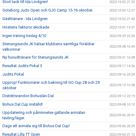
Stort tack till Ida Lindgren!
2022-10-05 21:32
Göteborg Judo Open och GJO Camp 15-16 oktober
2022-10-05 12:37
Gästtränare - Ida Lindgren
2022-10-02 21:40
Höstens fakturor skickade
2022-10-01 19:37
Ingen träning tisdag 4/10
2022-09-29 22:30
Stenungsunds JK hälsar klubbens samtliga föräldrar
2022-09-28 16:44
välkomna!
Ny huvudtränare för Stenungsunds JK
2022-09-21 16:08
Resultat Judits Pokal 3
2022-09-17 14:56
Judits Pokal
2022-09-16 23:24
Upprop! Funktionärer och bakning till GO Cup 28 och 29
2022-09-13 10:38
oktober
Distriktsrandori Bohuslän-Dal
2022-09-12 22:19
Bohus Dal Cup inställd!
2022-09-08 10:15
Uppdatering och påminnelse gällande anmälan
2022-09-06 20:41
tävling/läger.
Dags att anmäla sig till Bohus Dal Cup!
2022-09-06 20:29
Resultat Lilla TT Open
2022-09-04 21:15