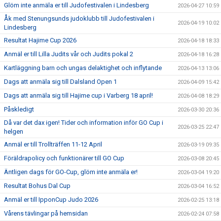
Glöm inte anmäla er till Judofestivalen i Lindesberg
2026-04-27 10:59
Åk med Stenungsunds judoklubb till Judofestivalen i
2026-04-19 10:02
Lindesberg
Resultat Hajime Cup 2026
2026-04-18 18:33
Anmäl er till Lilla Judits vår och Judits pokal 2
2026-04-18 16:28
Kartläggning barn och ungas delaktighet och inflytande
2026-04-13 13:06
Dags att anmäla sig till Dalsland Open 1
2026-04-09 15:42
Dags att anmäla sig till Hajime cup i Varberg 18 april!
2026-04-08 18:29
Påskledigt
2026-03-30 20:36
Då var det dax igen! Tider och information inför GO Cup i
2026-03-25 22:47
helgen
Anmäl er till Trollträffen 11-12 April
2026-03-19 09:35
Föräldrapolicy och funktionärer till GO Cup
2026-03-08 20:45
Äntligen dags för GO-Cup, glöm inte anmäla er!
2026-03-04 19:20
Resultat Bohus Dal Cup
2026-03-04 16:52
Anmäl er till IpponCup Judo 2026
2026-02-25 13:18
Vårens tävlingar på hemsidan
2026-02-24 07:58