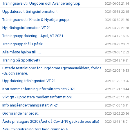
Träningsavslut i Ungdom och Avanceradgrupp
2021-06-02 21:14
Uppdaterad träningsinformation!
2021-05-31 22:15
Träningsavslut i Knatte & Nybörjargrupp.
2021-05-30 21:50
Ny träningsinformation VT-21
2021-04-22 21:38
Träningsuppdatering - April, VT-2021
2021-04-12 16:35
Träningsuppehåll i påsk!
2021-03-29 20:52
Alla måste hjälpa till .....
2021-03-03 12:52
Träning på Sportlovet?
2021-02-12 19:21
Lättade restriktioner för ungdomar i gymnasieåldern, födda
2021-02-05 19:33
-02 och senare.
Uppdatering träningsstart VT-21
2021-01-25 19:26
Kort sammanfattning inför vårterminen 2021
2021-01-21 18:44
Viktigt! - Uppdatera medlemsinformation!
2021-01-20 11:23
Info angående träningsstart VT-21
2021-01-06 15:11
Ordförande har ordet!
2020-12-22 20:36
Årets pristagare 2020 (Året då Covid-19 gäckade oss alla)
2020-12-11 18:01
Avslutningsträning för Ungd.gruppen &