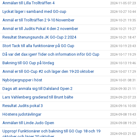
Anmälan till Lilla Trollträffen 4
2024-11-05 07:23
Lyckat läger i samband med GO-cup
2024-10-27 10:44
Anmäl er till Trollträffen 2 9-10 November
2024-10-21 19:35
Anmäl er till Judits Pokal 4 den 2 november
2024-10-21 19:27
Resultat Stenungsunds JK GO-Cup 2 2024
2024-10-21 18:47
Stort Tack till alla funktionärer på GO Cup
2024-10-19 23:43
Då var det dax igen! Tider och information inför GO Cup
2024-10-17 19:29
Bakning till GO Cup på lördag
2024-10-13 19:46
Anmäl er till GO-Cup #2 och läger den 19-20 oktober
2024-10-07 17:29
Nybörjargrupper i höst
2024-10-01 08:31
Dags att anmäla sig till Dalsland Open 2
2024-09-30 21:11
Lars Vahlenberg graderad till Brunt bälte
2024-09-23 07:23
Resultat Judits pokal 3
2024-09-16 10:00
Höstens judotävlingar
2024-09-08 19:43
Anmälan till Linde Judo Open
2024-09-08 19:29
Upprop! Funktionärer och bakning till GO Cup 18 och 19
2024-09-03 21:02
oktober och läger 20 oktober