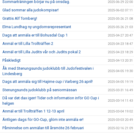
Sommarträningen börjar nu på onsdag.
2025-06-29 22:00
Glad sommar alla judokompisar!
2025-06-02 07:11
Grattis Alf Tornberg!
2025-05-26 21:08
Elma Lundhag ny ungdomsrepresentant
2025-05-26 21:03
Dags att anmäla er till Bohusdal Cup 1
2025-04-27 20:47
Anmäl er till Lilla Trollträffen 2
2025-04-23 18:47
Anmäl er till Lilla Judits vår och Judits pokal 2
2025-04-23 18:29
Påskledigt
2025-04-13 20:31
Åk med Stenungsunds judoklubb till Judofestivalen i
2025-04-05 19:30
Lindesberg
Dags att anmäla sig till Hajime cup i Varberg 26 april!
2025-04-05 19:19
Stenungsunds judoklubb på seniormässan
2025-03-31 16:49
Då var det dax igen! Tider och information inför GO Cup i
2025-03-14 11:43
helgen
Anmäl er till Trollträffen 1 12-13 april
2025-03-04 19:02
Äntligen dags för GO-Cup, glöm inte anmäla er!
2025-03-03 20:49
Påminnelse om anmälan till årsmöte 26 februari
2025-02-16 21:09