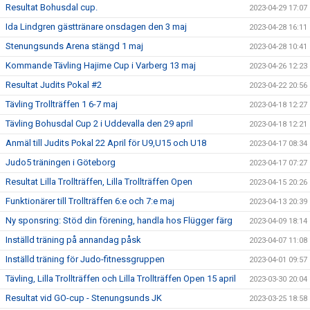
Resultat Bohusdal cup.
2023-04-29 17:07
Ida Lindgren gästtränare onsdagen den 3 maj
2023-04-28 16:11
Stenungsunds Arena stängd 1 maj
2023-04-28 10:41
Kommande Tävling Hajime Cup i Varberg 13 maj
2023-04-26 12:23
Resultat Judits Pokal #2
2023-04-22 20:56
Tävling Trollträffen 1 6-7 maj
2023-04-18 12:27
Tävling Bohusdal Cup 2 i Uddevalla den 29 april
2023-04-18 12:21
Anmäl till Judits Pokal 22 April för U9,U15 och U18
2023-04-17 08:34
Judo5 träningen i Göteborg
2023-04-17 07:27
Resultat Lilla Trollträffen, Lilla Trollträffen Open
2023-04-15 20:26
Funktionärer till Trollträffen 6:e och 7:e maj
2023-04-13 20:39
Ny sponsring: Stöd din förening, handla hos Flügger färg
2023-04-09 18:14
Inställd träning på annandag påsk
2023-04-07 11:08
Inställd träning för Judo-fitnessgruppen
2023-04-01 09:57
Tävling, Lilla Trollträffen och Lilla Trollträffen Open 15 april
2023-03-30 20:04
Resultat vid GO-cup - Stenungsunds JK
2023-03-25 18:58