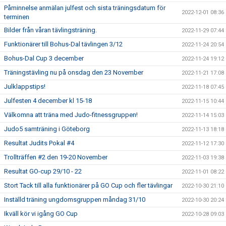
Påminnelse anmälan julfest och sista träningsdatum för
2022-12-01 08:36
terminen
Bilder från våran tävlingsträning.
2022-11-29 07:44
Funktionärer till Bohus-Dal tävlingen 3/12
2022-11-24 20:54
Bohus-Dal Cup 3 december
2022-11-24 19:12
Träningstävling nu på onsdag den 23 November
2022-11-21 17:08
Julklappstips!
2022-11-18 07:45
Julfesten 4 december kl 15-18
2022-11-15 10:44
Välkomna att träna med Judo-fitnessgruppen!
2022-11-14 15:03
Judo5 samträning i Göteborg
2022-11-13 18:18
Resultat Judits Pokal #4
2022-11-12 17:30
Trollträffen #2 den 19-20 November
2022-11-03 19:38
Resultat GO-cup 29/10 - 22
2022-11-01 08:22
Stort Tack till alla funktionärer på GO Cup och fler tävlingar
2022-10-30 21:10
Inställd träning ungdomsgruppen måndag 31/10
2022-10-30 20:24
Ikväll kör vi igång GO Cup
2022-10-28 09:03