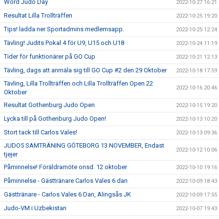
Word Judo Day
2022-10-27 16:21
Resultat Lilla Trollträffen
2022-10-25 19:20
Tips! ladda ner Sportadmins medlemsapp.
2022-10-25 12:24
Tävling! Judits Pokal 4 för U9, U15 och U18
2022-10-24 11:19
Tider för funktionärer på GO Cup
2022-10-21 12:13
Tävling, dags att anmäla sig till GO Cup #2 den 29 Oktober
2022-10-18 17:59
Tävling, Lilla Trollträffen och Lilla Trollträffen Open 22
2022-10-16 20:46
Oktober
Resultat Gothenburg Judo Open
2022-10-15 19:20
Lycka till på Gothenburg Judo Open!
2022-10-13 10:20
Stort tack till Carlos Vales!
2022-10-13 09:36
JUDO5 SAMTRÄNING GÖTEBORG 13 NOVEMBER, Endast
2022-10-12 10:06
tjejer
Påminnelse! Föräldramöte onsd. 12 oktober
2022-10-10 19:16
Påminnelse - Gästtränare Carlos Vales 6 dan
2022-10-09 18:43
Gästtränare - Carlos Vales 6 Dan, Alingsås JK
2022-10-09 17:55
Judo-VM i Uzbekistan
2022-10-07 19:43