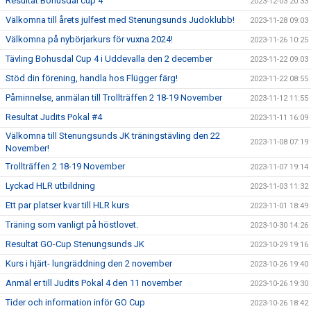
Resultat Bohusdal cup 4
2023-12-03 20:33
Välkomna till årets julfest med Stenungsunds Judoklubb!
2023-11-28 09:03
Välkomna på nybörjarkurs för vuxna 2024!
2023-11-26 10:25
Tävling Bohusdal Cup 4 i Uddevalla den 2 december
2023-11-22 09:03
Stöd din förening, handla hos Flügger färg!
2023-11-22 08:55
Påminnelse, anmälan till Trollträffen 2 18-19 November
2023-11-12 11:55
Resultat Judits Pokal #4
2023-11-11 16:09
Välkomna till Stenungsunds JK träningstävling den 22
2023-11-08 07:19
November!
Trollträffen 2 18-19 November
2023-11-07 19:14
Lyckad HLR utbildning
2023-11-03 11:32
Ett par platser kvar till HLR kurs
2023-11-01 18:49
Träning som vanligt på höstlovet.
2023-10-30 14:26
Resultat GO-Cup Stenungsunds JK
2023-10-29 19:16
Kurs i hjärt- lungräddning den 2 november
2023-10-26 19:40
Anmäl er till Judits Pokal 4 den 11 november
2023-10-26 19:30
Tider och information inför GO Cup
2023-10-26 18:42