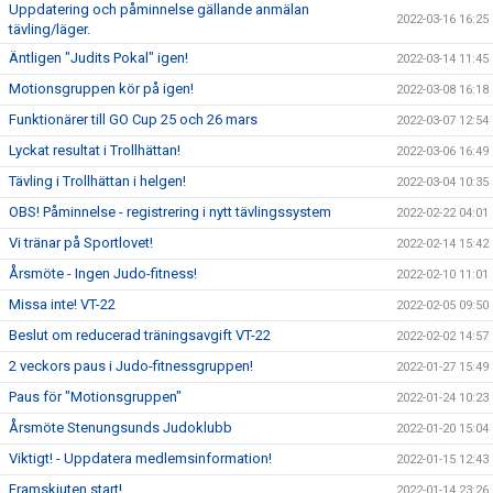
Uppdatering och påminnelse gällande anmälan
2022-03-16 16:25
tävling/läger.
Äntligen "Judits Pokal" igen!
2022-03-14 11:45
Motionsgruppen kör på igen!
2022-03-08 16:18
Funktionärer till GO Cup 25 och 26 mars
2022-03-07 12:54
Lyckat resultat i Trollhättan!
2022-03-06 16:49
Tävling i Trollhättan i helgen!
2022-03-04 10:35
OBS! Påminnelse - registrering i nytt tävlingssystem
2022-02-22 04:01
Vi tränar på Sportlovet!
2022-02-14 15:42
Årsmöte - Ingen Judo-fitness!
2022-02-10 11:01
Missa inte! VT-22
2022-02-05 09:50
Beslut om reducerad träningsavgift VT-22
2022-02-02 14:57
2 veckors paus i Judo-fitnessgruppen!
2022-01-27 15:49
Paus för "Motionsgruppen"
2022-01-24 10:23
Årsmöte Stenungsunds Judoklubb
2022-01-20 15:04
Viktigt! - Uppdatera medlemsinformation!
2022-01-15 12:43
Framskjuten start!
2022-01-14 23:26