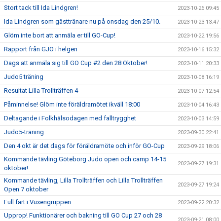
Stort tack till Ida Lindgren!
2023-10-26 09:45
Ida Lindgren som gästtränare nu på onsdag den 25/10.
2023-10-23 13:47
Glöm inte bort att anmäla er till GO-Cup!
2023-10-22 19:56
Rapport från GJO i helgen
2023-10-16 15:32
Dags att anmäla sig till GO Cup #2 den 28 Oktober!
2023-10-11 20:33
Judo5 träning
2023-10-08 16:19
Resultat Lilla Trollträffen 4
2023-10-07 12:54
Påminnelse! Glöm inte föräldramötet ikväll 18:00
2023-10-04 16:43
Deltagande i Folkhälsodagen med falltrygghet
2023-10-03 14:59
Judo5-träning
2023-09-30 22:41
Den 4 okt är det dags för föräldramöte och inför GO-Cup
2023-09-29 18:06
Kommande tävling Göteborg Judo open och camp 14-15
2023-09-27 19:31
oktober!
Kommande tävling, Lilla Trollträffen och Lilla Trollträffen
2023-09-27 19:24
Open 7 oktober
Full fart i Vuxengruppen
2023-09-22 20:32
Upprop! Funktionärer och bakning till GO Cup 27 och 28
2023-09-21 08:00