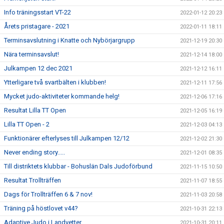
Info träningsstart VT-22
2022-01-12 20:23
Årets pristagare - 2021
2022-01-11 18:11
Terminsavslutning i Knatte och Nybörjargrupp
2021-12-19 20:30
Nära terminsavslut!
2021-12-14 18:00
Julkampen 12 dec 2021
2021-12-12 16:11
Ytterligare två svartbälten i klubben!
2021-12-11 17:56
Mycket judo-aktiviteter kommande helg!
2021-12-06 17:16
Resultat Lilla TT Open
2021-12-05 16:19
Lilla TT Open - 2
2021-12-03 04:13
Funktionärer efterlyses till Julkampen 12/12
2021-12-02 21:30
Never ending story.....
2021-12-01 08:35
Till distriktets klubbar - Bohuslän Dals Judoförbund
2021-11-15 10:50
Resultat Trollträffen
2021-11-07 18:55
Dags för Trollträffen 6 & 7 nov!
2021-11-03 20:58
Träning på höstlovet v44?
2021-10-31 22:13
Adaptive Judo i Landvetter
2021-10-31 20:11