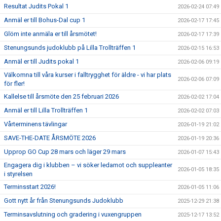
Resultat Judits Pokal 1
2026-02-24 07:49
Anmäl er till Bohus-Dal cup 1
2026-02-17 17:45
Glöm inte anmäla er till årsmötet!
2026-02-17 17:39
Stenungsunds judoklubb på Lilla Trollträffen 1
2026-02-15 16:53
Anmäl er till Judits pokal 1
2026-02-06 09:19
Välkomna till våra kurser i falltrygghet för äldre - vi har plats
2026-02-06 07:09
för fler!
Kallelse till årsmöte den 25 februari 2026
2026-02-02 17:04
Anmäl er till Lilla Trollträffen 1
2026-02-02 07:03
Vårterminens tävlingar
2026-01-19 21:02
SAVE-THE-DATE ÅRSMÖTE 2026
2026-01-19 20:36
Upprop GO Cup 28 mars och läger 29 mars
2026-01-07 15:43
Engagera dig i klubben – vi söker ledamot och suppleanter
2026-01-05 18:35
i styrelsen
Terminsstart 2026!
2026-01-05 11:06
Gott nytt år från Stenungsunds Judoklubb
2025-12-29 21:38
Terminsavslutning och gradering i vuxengruppen
2025-12-17 13:52