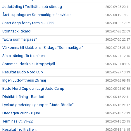
Judotävling i Trollhättan på söndag
2022-09-03 20:11
Årets upplaga av Sommarläger är avklarat.
2022-08-19 18:21
Snart dags för ny termin - HT22
2022-08-03 17:32
Stort tack Rikard!
2022-07-28 22:09
"Extra sommarpass"
2022-07-20 22:37
Välkomna till klubbens - Endags "Sommarläger"
2022-07-03 23:12
Sista träning för terminen!
2022-06-01 12:15
Sommarjudoskola i Kroppefjäll
2022-06-01 08:55
Resultat Budo Nord Cup
2022-05-27 13:19
Ingen Judo-fitness 26 maj
2022-05-26 08:45
Budo Nord Cup och Lugi Judo Camp
2022-05-24 07:38
Distriktsträning - Randori
2022-05-18 22:41
Lyckad gradering i gruppen "Judo för alla"
2022-05-18 21:17
Utedagen 2022 - 6 juni
2022-05-18 17:19
Terminsslut! VT-22
2022-05-15 20:15
Resultat Trollträffen.
2022-05-15 16:15