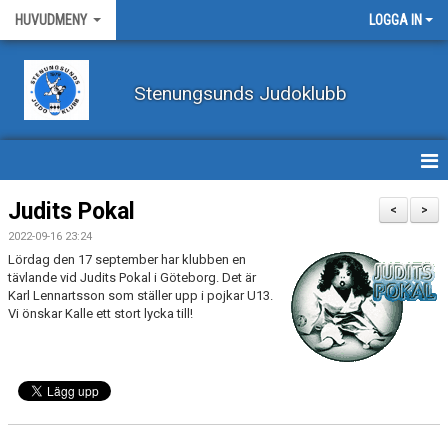
HUVUDMENY
LOGGA IN
Stenungsunds Judoklubb
HEM
Judits Pokal
<
>
2022-09-16 23:24
FÖRBUNDSNYHETER
Lördag den 17 september har klubben en
tävlande vid Judits Pokal i Göteborg. Det är
BILDER
Karl Lennartsson som ställer upp i pojkar U13.
Vi önskar Kalle ett stort lycka till!
BÖRJA TRÄNA JUDO
BLI MEDLEM
VECKOSCHEMA