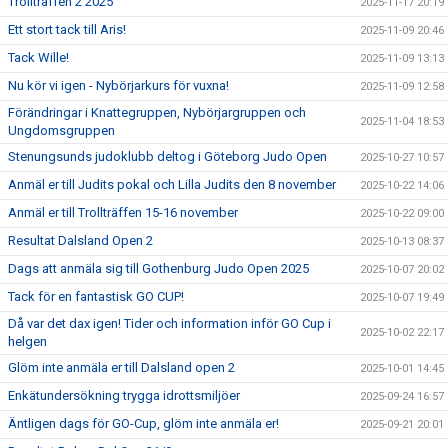
Trollträffen 2 2025
2025-11-17 20:19
Ett stort tack till Aris!
2025-11-09 20:46
Tack Wille!
2025-11-09 13:13
Nu kör vi igen - Nybörjarkurs för vuxna!
2025-11-09 12:58
Förändringar i Knattegruppen, Nybörjargruppen och
2025-11-04 18:53
Ungdomsgruppen
Stenungsunds judoklubb deltog i Göteborg Judo Open
2025-10-27 10:57
Anmäl er till Judits pokal och Lilla Judits den 8 november
2025-10-22 14:06
Anmäl er till Trollträffen 15-16 november
2025-10-22 09:00
Resultat Dalsland Open 2
2025-10-13 08:37
Dags att anmäla sig till Gothenburg Judo Open 2025
2025-10-07 20:02
Tack för en fantastisk GO CUP!
2025-10-07 19:49
Då var det dax igen! Tider och information inför GO Cup i
2025-10-02 22:17
helgen
Glöm inte anmäla er till Dalsland open 2
2025-10-01 14:45
Enkätundersökning trygga idrottsmiljöer
2025-09-24 16:57
Äntligen dags för GO-Cup, glöm inte anmäla er!
2025-09-21 20:01