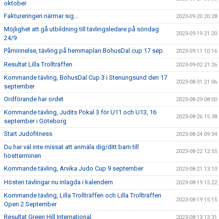
oktober
Faktureringen närmar sig...
2023-09-20 20:28
Möjlighet att gå utbildning till tävlingsledare på söndag
2023-09-19 21:20
24/9
Påminnelse, tävling på hemmaplan BohusDal cup 17 sep.
2023-09-11 10:16
Resultat Lilla Trollträffen
2023-09-02 21:26
Kommande tävling, BohusDal Cup 3 i Stenungsund den 17
2023-08-31 21:06
september
Ordförande har ordet
2023-08-29 08:00
Kommande tävling, Judits Pokal 3 för U11 och U13, 16
2023-08-26 15:38
september i Göteborg
Start Judofitness
2023-08-24 09:34
Du har väl inte missat att anmäla dig/ditt barn till
2023-08-22 12:55
höstterminen
Kommande tävling, Arvika Judo Cup 9 september
2023-08-21 13:10
Hösten tävlingar nu inlagda i kalendern
2023-08-19 15:22
Kommande tävling, Lilla Trollträffen och Lilla Trollträffen
2023-08-19 15:15
Open 2 September
Resultat Green Hill International
2023-08-13 13:31