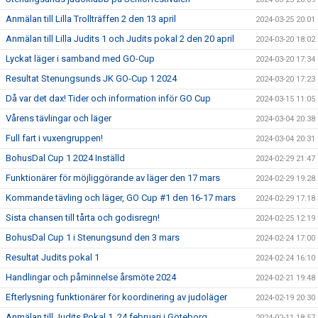
Anmälan till Lilla Trollträffen 2 den 13 april
2024-03-25 20:01
Anmälan till Lilla Judits 1 och Judits pokal 2 den 20 april
2024-03-20 18:02
Lyckat läger i samband med GO-Cup
2024-03-20 17:34
Resultat Stenungsunds JK GO-Cup 1 2024
2024-03-20 17:23
Då var det dax! Tider och information inför GO Cup
2024-03-15 11:05
Vårens tävlingar och läger
2024-03-04 20:38
Full fart i vuxengruppen!
2024-03-04 20:31
BohusDal Cup 1 2024 Inställd
2024-02-29 21:47
Funktionärer för möjliggörande av läger den 17 mars
2024-02-29 19:28
Kommande tävling och läger, GO Cup #1 den 16-17 mars
2024-02-29 17:18
Sista chansen till tårta och godisregn!
2024-02-25 12:19
BohusDal Cup 1 i Stenungsund den 3 mars
2024-02-24 17:00
Resultat Judits pokal 1
2024-02-24 16:10
Handlingar och påminnelse årsmöte 2024
2024-02-21 19:48
Efterlysning funktionärer för koordinering av judoläger
2024-02-19 20:30
Anmälan till Judits Pokal 1, 24 februari i Göteborg
2024-02-11 18:57