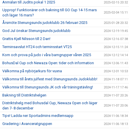
Anmälan till Judits pokal 1 2025
2025-02-15 20:32
Upprop! Funktionärer och bakning till GO Cup 14-15 mars
2025-02-04 15:11
och läger 16 mars?
Årsmöte Stenungsunds judoklubb 26 februari 2025
2025-01-28 20:32
God Jul önskar Stenungsunds judoklubb
2024-12-19 19:45
Grattis Kjell Nilsson till 2 Dan!
2024-12-16 07:38
Terminsavslut HT24 och terminsstart VT25
2024-12-15 11:24
Kom och prova på judo i våra barngrupper våren 2025
2024-12-12 14:14
BohusDal Cup och Newaza Open: tider och information
2024-12-06 11:43
Välkomna på nybörjarkurs för vuxna
2024-12-01 10:53
Välkomna till årets julfest med Stenungsunds Judoklubb!
2024-11-18 07:11
Välkomna till Stenungsunds JK och vår träningstävling!
2024-11-17 17:46
Bakning till Distriktshelgen
2024-11-07 20:26
Distriktshelg med Bohusdal Cup, Newaza Open och läger
2024-11-07 20:06
den 7- 8 december
Tips! Ladda ner Sportadmins medlemsapp
2024-11-06 18:34
Gradering i Avanceratgruppen
2024-11-06 18:13