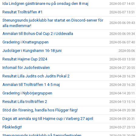
Ida Lindgren gästtränare nu på onsdag den 8 maj
2024-05-07 14:01
Resultat Trollträffen #1
2024-05-07 13:51
Stenungsunds judoklubb har startat en Discord-server för
2024-05-06 09:43
alla medlemmar!
Anmälan till Bohus-Dal Cup 2 i Uddevalla
2024-05-06 09:34
Gradering i Knattegruppen
2024-05-06 07:40
Judoläger i Kungshamn 16-18 juni
2024-05-06
Resultat Hajime Cup 2024
2024-05-03 13:50
Infomail för Judofestivalen
2024-04-27 20:55
Resultat Lilla Judits och Judits Pokal 2
2024-04-20 16:29
Anmälan till Trollträffen 1 4-5 maj
2024-04-20 16:20
Gradering i Nybörjargruppen
2024-04-14 20:11
Resultat Lilla trollträffen 2
2024-04-13 15:14
Stöd din förening, handla hos Flügger färg!
2024-04-09 20:38
Dags att anmäla sig till Hajime cup i Varberg 27 april
2024-04-09 20:31
Påskledigt!
2024-03-27 23:13
Stenungsunds judoklubb på Seniorfestivalen
2024-03-25 20:09