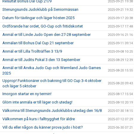
Resultat Bohus Dal Cup 21/9
2025-09-21 19:38
Stenungsunds Judoklubb på Seniormässan
2025-09-21 19:32
Datum för tävlingar och läger hösten 2025
2025-09-17 20:38
Ordförande har ordet, GO-Cup och fritidskortet
2025-09-17 17:48
Anmäl er till Linde Judo Open den 27-28 september
2025-09-16 21:16
Anmälan till Bohus Dal Cup 21 september
2025-09-11 09:14
Anmäl er till Lilla Trollträffen 3 13/9
2025-09-08 10:25
Anmäl er till Judits Pokal 3 den 13 September
2025-08-29 12:39
Anmäl er till Arvika Judo Cup och Wermland Judo Games
2025-08-20 15:55
2025
Upprop! Funktionärer och bakning till GO Cup 3-4 oktober
2025-08-20 09:43
och läger 5 oktober
Imorgon startar en ny termin!
2025-08-17 15:54
Glöm inte anmäla er till läger och utedag!
2025-08-10 20:19
Välkomna till Stenungsunds Judoklubbs utedag den 16/8
2025-07-30 18:15
Välkommen på kurs i falltrygghet för äldre
2025-07-12 07:29
Vill du eller någon du känner prova judo i höst?
2025-06-30 07:21