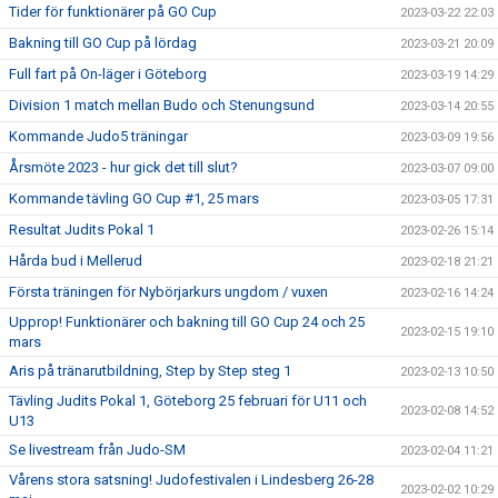
Tider för funktionärer på GO Cup
2023-03-22 22:03
Bakning till GO Cup på lördag
2023-03-21 20:09
Full fart på On-läger i Göteborg
2023-03-19 14:29
Division 1 match mellan Budo och Stenungsund
2023-03-14 20:55
Kommande Judo5 träningar
2023-03-09 19:56
Årsmöte 2023 - hur gick det till slut?
2023-03-07 09:00
Kommande tävling GO Cup #1, 25 mars
2023-03-05 17:31
Resultat Judits Pokal 1
2023-02-26 15:14
Hårda bud i Mellerud
2023-02-18 21:21
Första träningen för Nybörjarkurs ungdom / vuxen
2023-02-16 14:24
Upprop! Funktionärer och bakning till GO Cup 24 och 25
2023-02-15 19:10
mars
Aris på tränarutbildning, Step by Step steg 1
2023-02-13 10:50
Tävling Judits Pokal 1, Göteborg 25 februari för U11 och
2023-02-08 14:52
U13
Se livestream från Judo-SM
2023-02-04 11:21
Vårens stora satsning! Judofestivalen i Lindesberg 26-28
2023-02-02 10:29