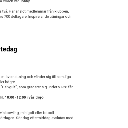
m coach var Jonny.
a två. Här anslöt medlemmar från klubben,
ens 700 deltagare. Inspirerande träningar och
tedag
ngen övernattning och vänder sig till samtliga
ller högre.
 "Halvgult", som graderat sig under VT-26 får
kl.
10:00 -12:00 i vår dojo.
.
is bowling, minigolf eller fotboll.
på lördagen. Söndag eftermiddag avslutas med