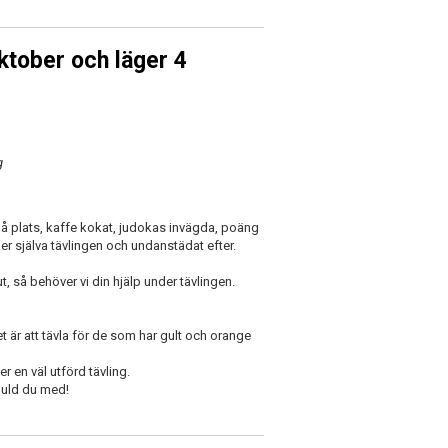
ktober och läger 4
g
på plats, kaffe kokat, judokas invägda, poäng
der själva tävlingen och undanstädat efter.
, så behöver vi din hjälp under tävlingen.
 är att tävla för de som har gult och orange
r en väl utförd tävling.
guld du med!