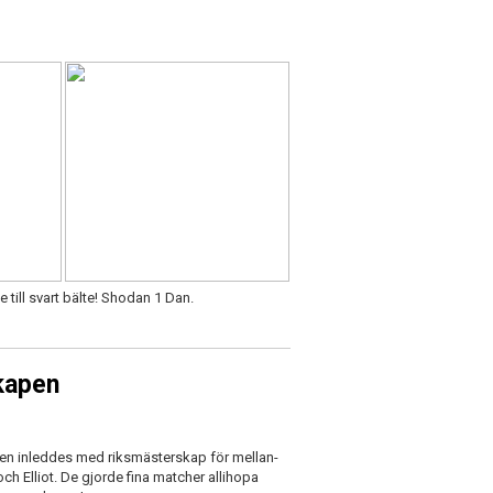
e till svart bälte! Shodan 1 Dan.
kapen
gen inleddes med riksmästerskap för mellan-
ch Elliot. De gjorde fina matcher allihopa