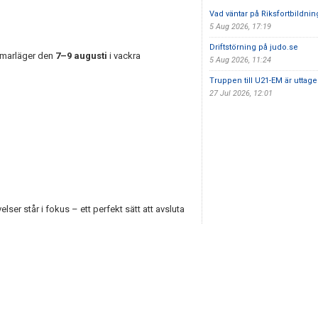
Vad väntar på Riksfortbildnin
5 Aug 2026, 17:19
Driftstörning på judo.se
ommarläger den
7–9 augusti
i vackra
5 Aug 2026, 11:24
Truppen till U21-EM är uttag
27 Jul 2026, 12:01
ser står i fokus – ett perfekt sätt att avsluta