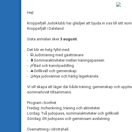
Hej!
Kroppefjäll Judoklubb har glädjen att bjuda in oss till sitt s
Kroppefjäll i Dalsland.
Sista anmälan sker
3 augusti.
Det blir en helg fylld med:
- 🥋Judoträning med gästtränare
- 🌲Sommaraktiviteter mellan träningspassen
- 🛶Bad och kanotpaddling
- 🔥Grillkväll och gemenskap
- 🤝Nya judovänner och härlig lägerkänsla
Vi vill skapa ett läger där både träning, gemenskap och upplevel
sommarlovet tillsammans.
Program i korthet
Fredag: Incheckning, träning och aktiviteter
Lördag: Två judopass, sommaraktiviteter och grillkväll
Söndag: Ett judopass och gemensam avslutning
Övernattning i idrottshall.