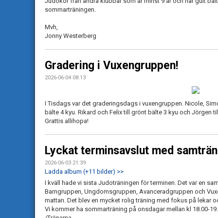
Judokor från andra klubbar som är minst 9 år och har gult bäl
sommarträningen.
Mvh,
Jonny Westerberg
Gradering i Vuxengruppen!
2026-06-04 08:13
I Tisdags var det graderingsdags i vuxengruppen. Nicole, Simo
bälte 4 kyu. Rikard och Felix till grönt bälte 3 kyu och Jörgen til
Grattis allihopa!
Lyckat terminsavslut med samträn
2026-06-03 21:39
Ladda album (+11 bilder) >>
I kväll hade vi sista Judoträningen för terminen. Det var en
Barngruppen, Ungdomsgruppen, Avanceradgruppen och Vuxeng
mattan. Det blev en mycket rolig träning med fokus på lekar o
Vi kommer ha sommarträning på onsdagar mellan kl 18.00-19.3
/Tränarna