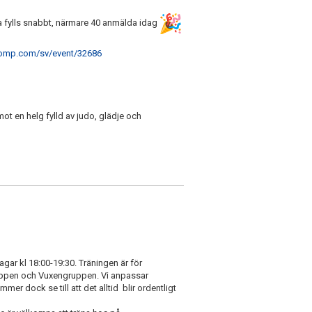
erna fylls snabbt, närmare 40 anmälda idag
comp.
com/sv/event/32686
ot en helg fylld av judo, glädje och
ar kl 18:00-19:30. Träningen är för
pen och Vuxengruppen. Vi anpassar
mer dock se till att det alltid blir ordentligt