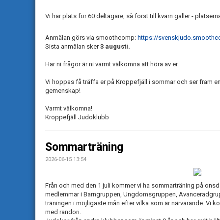
Vi har plats för 60 deltagare, så först till kvarn gäller - plats
Anmälan görs via smoothcomp:
https://svenskjudo.smooth
Sista anmälan sker
3 augusti.
Har ni frågor är ni varmt välkomna att höra av er.
Vi hoppas få träffa er på Kroppefjäll i sommar och ser fram em
gemenskap!
Varmt välkomna!
Kroppefjäll Judoklubb
Sommarträning
2026-06-15 13:54
Från och med den 1 juli kommer vi ha sommarträning på onsdag
medlemmar i Barngruppen, Ungdomsgruppen, Avanceradgrup
träningen i möjligaste mån efter vilka som är närvarande. Vi kom
med randori.