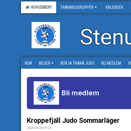
HUVUDMENY
TRÄNINGSGRUPPER
KALENDER
Sten
HEM
BILDER
BÖRJA TRÄNA JUDO
BLI MEDLEM
V
Bli medlem
Kroppefjäll Judo Sommarläger
2026-06-30 09:24