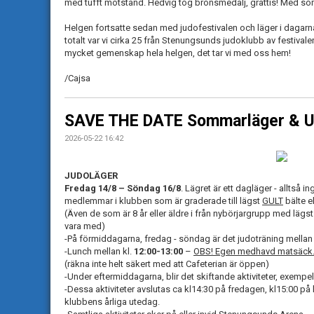
med tufft motstånd. Hedvig tog bronsmedalj, grattis! Med so
Helgen fortsatte sedan med judofestivalen och läger i dagarn
totalt var vi cirka 25 från Stenungsunds judoklubb av festival
mycket gemenskap hela helgen, det tar vi med oss hem!
/Cajsa
SAVE THE DATE Sommarläger & U
2026-05-22 16:42
JUDOLÄGER
Fredag 14/8 – Söndag 16/8
. Lägret är ett dagläger - alltså i
medlemmar i klubben som är graderade till lägst
GULT
bälte e
(Även de som är 8 år eller äldre i från nybörjargrupp med lägst
vara med)
-På förmiddagarna, fredag - söndag är det judoträning mellan 
-Lunch mellan kl.
12:00-13:00
–
OBS! Egen medhavd matsäck
(räkna inte helt säkert med att Cafeterian är öppen)
-Under eftermiddagarna, blir det skiftande aktiviteter, exempelv
-Dessa aktiviteter avslutas ca kl14:30 på fredagen, kl15:00 
klubbens årliga utedag.