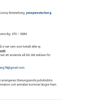
ll Jonny Westerberg:
jonnywesterberg
bbens Bg: 470 – 0084
så vi ser vem som betalt eller ej.
usti
.
ser att använda så blir det enklare för
berg78@gmail.com
er) arrangeras Stenungsunds judoklubbs
information och anmälan kommer längre fram.