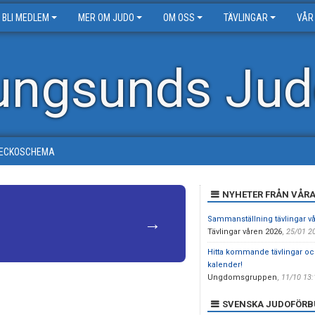
BLI MEDLEM
MER OM JUDO
OM OSS
TÄVLINGAR
VÅR
ungsunds Jud
ECKOSCHEMA
NYHETER FRÅN VÅR
→
Sammanställning tävlingar v
Tävlingar våren 2026
,
25/01 2
Hitta kommande tävlingar och
kalender!
Ungdomsgruppen
,
11/10 13
SVENSKA JUDOFÖRB