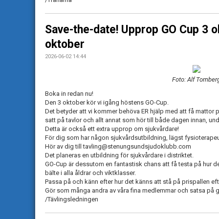
Save-the-date! Upprop GO Cup 3 o
oktober
2026-06-02 14:44
Foto: Alf Tornber
Boka in redan nu!
Den 3 oktober kör vi igång höstens GO-Cup.
Det betyder att vi kommer behöva ER hjälp med att få mattor 
satt på tavlor och allt annat som hör till både dagen innan, un
Detta är också ett extra upprop om sjukvårdare!
För dig som har någon sjukvårdsutbildning, lägst fysioterapeut
Hör av dig till tavling@stenungsundsjudoklubb.com
Det planeras en utbildning för sjukvårdare i distriktet.
GO-Cup är dessutom en fantastisk chans att få testa på hur det
bälte i alla åldrar och viktklasser.
Passa på och känn efter hur det känns att stå på prispallen efte
Gör som många andra av våra fina medlemmar och satsa på 
/Tävlingsledningen