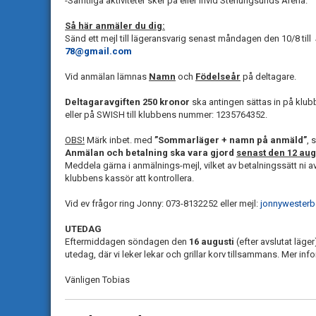
-Samtliga aktiviteter sker på eller invid Stenungsunds Arena.
Så här anmäler du dig:
Sänd ett mejl till lägeransvarig senast måndagen den 10/8 ti
78@gmail.com
Vid anmälan lämnas
Namn
och
Födelseår
på deltagare.
Deltagaravgiften 250 kronor
ska antingen sättas in på klu
eller på SWISH till klubbens nummer: 1235764352.
OBS!
Märk inbet. med
”Sommarläger + namn på anmäld”
, 
Anmälan och betalning ska vara gjord
senast den 12 aug
Meddela gärna i anmälnings-mejl, vilket av betalningssätt ni av
klubbens kassör att kontrollera.
Vid ev frågor ring Jonny: 073-8132252 eller mejl:
jonnywester
UTEDAG
Eftermiddagen söndagen den
16 augusti
(efter avslutat läg
utedag, där vi leker lekar och grillar korv tillsammans. Mer 
Vänligen Tobias