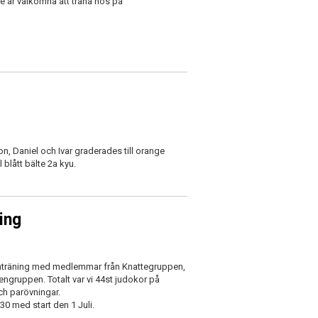
te är välkomna att träna hos på
n, Daniel och Ivar graderades till orange
l blått bälte 2a kyu.
ing
 samträning med medlemmar från Knattegruppen,
ruppen. Totalt var vi 44st judokor på
ch parövningar.
0 med start den 1 Juli.