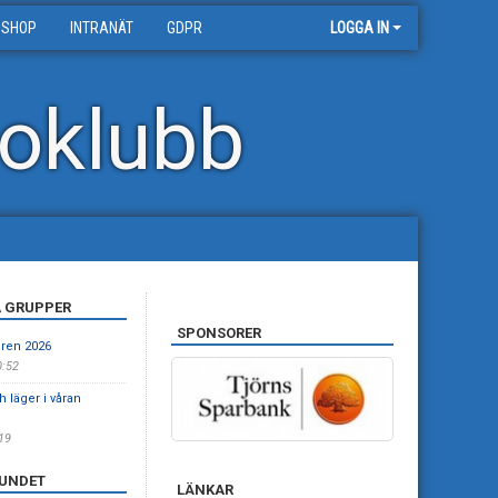
 SHOP
INTRANÄT
GDPR
LOGGA IN
oklubb
A GRUPPER
SPONSORER
åren 2026
0:52
 läger i våran
:19
UNDET
LÄNKAR