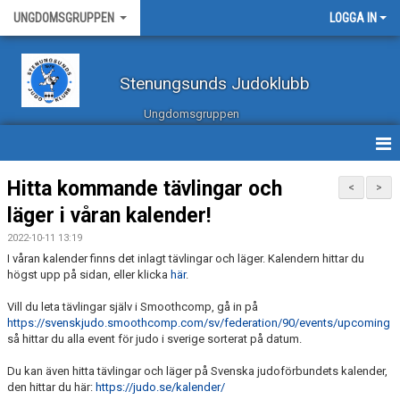
UNGDOMSGRUPPEN
LOGGA IN
Stenungsunds Judoklubb
Ungdomsgruppen
HEM GRUPPSIDAN
Hitta kommande tävlingar och
<
>
läger i våran kalender!
TRÄNARE
2022-10-11 13:19
NYHETER
I våran kalender finns det inlagt tävlingar och läger. Kalendern hittar du
högst upp på sidan, eller klicka
här
.
TRÄNINGSTIDER
Vill du leta tävlingar själv i Smoothcomp, gå in på
https://svenskjudo.smoothcomp.com/sv/federation/90/events/upcoming
BILDGALLERI
så hittar du alla event för judo i sverige sorterat på datum.
Du kan även hitta tävlingar och läger på Svenska judoförbundets kalender,
DOKUMENT
den hittar du här:
https://judo.se/kalender/