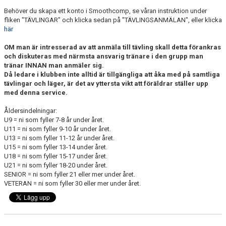
KONTAKT
Behöver du skapa ett konto i Smoothcomp, se våran instruktion under
fliken "TÄVLINGAR" och klicka sedan på "TÄVLINGSANMÄLAN", eller klicka
här
OM man är intresserad av att anmäla till tävling skall detta förankras
och diskuteras med närmsta ansvarig tränare i den grupp man
tränar INNAN man anmäler sig.
Då ledare i klubben inte alltid är tillgängliga att åka med på samtliga
tävlingar och läger, är det av yttersta vikt att föräldrar ställer upp
med denna service.
Åldersindelningar:
U9 = ni som fyller 7-8 år under året.
U11 = ni som fyller 9-10 år under året.
U13 = ni som fyller 11-12 år under året.
U15 = ni som fyller 13-14 under året.
U18 = ni som fyller 15-17 under året.
U21 = ni som fyller 18-20 under året.
SENIOR = ni som fyller 21 eller mer under året.
VETERAN = ni som fyller 30 eller mer under året.