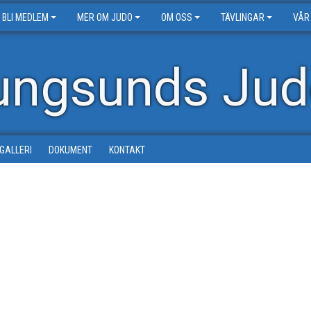
BLI MEDLEM
MER OM JUDO
OM OSS
TÄVLINGAR
VÅR
ungsunds Jud
DGALLERI
DOKUMENT
KONTAKT