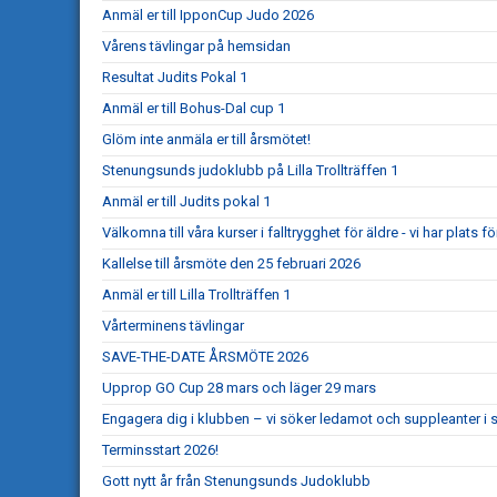
Anmäl er till IpponCup Judo 2026
Vårens tävlingar på hemsidan
Resultat Judits Pokal 1
Anmäl er till Bohus-Dal cup 1
Glöm inte anmäla er till årsmötet!
Stenungsunds judoklubb på Lilla Trollträffen 1
Anmäl er till Judits pokal 1
Välkomna till våra kurser i falltrygghet för äldre - vi har plats för
Kallelse till årsmöte den 25 februari 2026
Anmäl er till Lilla Trollträffen 1
Vårterminens tävlingar
SAVE-THE-DATE ÅRSMÖTE 2026
Upprop GO Cup 28 mars och läger 29 mars
Engagera dig i klubben – vi söker ledamot och suppleanter i s
Terminsstart 2026!
Gott nytt år från Stenungsunds Judoklubb