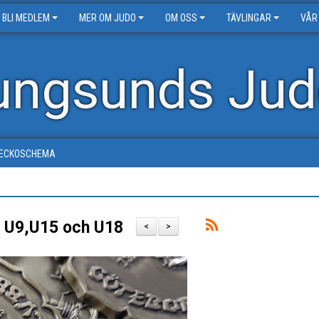
BLI MEDLEM
MER OM JUDO
OM OSS
TÄVLINGAR
VÅR
ungsunds Jud
ECKOSCHEMA
ör U9,U15 och U18
<
>