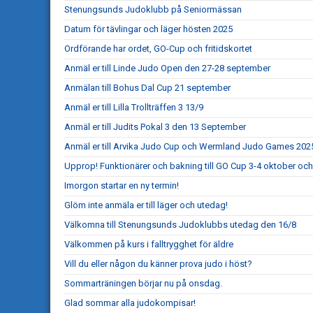
Stenungsunds Judoklubb på Seniormässan
Datum för tävlingar och läger hösten 2025
Ordförande har ordet, GO-Cup och fritidskortet
Anmäl er till Linde Judo Open den 27-28 september
Anmälan till Bohus Dal Cup 21 september
Anmäl er till Lilla Trollträffen 3 13/9
Anmäl er till Judits Pokal 3 den 13 September
Anmäl er till Arvika Judo Cup och Wermland Judo Games 202
Upprop! Funktionärer och bakning till GO Cup 3-4 oktober och
Imorgon startar en ny termin!
Glöm inte anmäla er till läger och utedag!
Välkomna till Stenungsunds Judoklubbs utedag den 16/8
Välkommen på kurs i falltrygghet för äldre
Vill du eller någon du känner prova judo i höst?
Sommarträningen börjar nu på onsdag.
Glad sommar alla judokompisar!