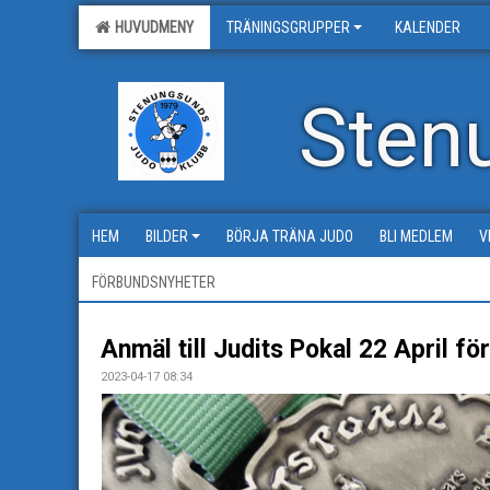
HUVUDMENY
TRÄNINGSGRUPPER
KALENDER
Sten
HEM
BILDER
BÖRJA TRÄNA JUDO
BLI MEDLEM
V
FÖRBUNDSNYHETER
Anmäl till Judits Pokal 22 April f
2023-04-17 08:34