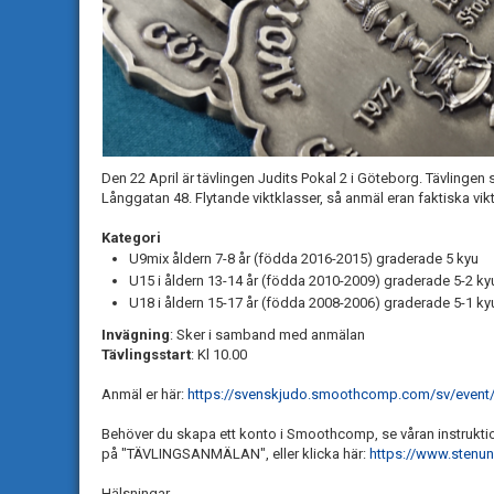
Den 22 April är tävlingen Judits Pokal 2 i Göteborg. Tävling
Långgatan 48. Flytande viktklasser, så anmäl eran faktiska vikt
Kategori
U9mix åldern 7-8 år (födda 2016-2015) graderade 5 kyu
U15 i åldern 13-14 år (födda 2010-2009) graderade 5-2 ky
U18 i åldern 15-17 år (födda 2008-2006) graderade 5-1 ky
Invägning
: Sker i samband med anmälan
Tävlingsstart
: Kl 10.00
Anmäl er här:
https://svenskjudo.smoothcomp.com/sv/event
Behöver du skapa ett konto i Smoothcomp, se våran instrukti
på "TÄVLINGSANMÄLAN", eller klicka här:
https://www.stenu
Hälsningar,