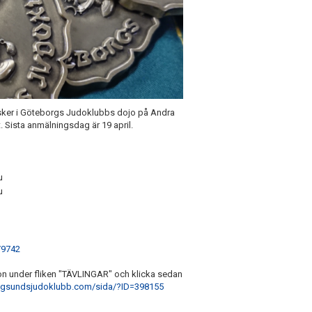
en sker i Göteborgs Judoklubbs dojo på Andra
. Sista anmälningsdag är 19 april.
u
u
/9742
on under fliken "TÄVLINGAR" och klicka sedan
ngsundsjudoklubb.com/sida/?ID=398155