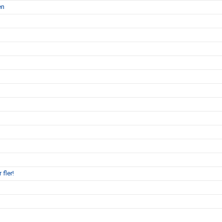
en
 fler!