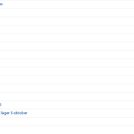
en
5
 läger 5 oktober