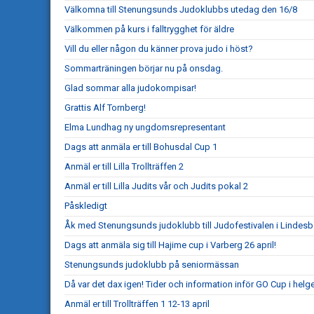
Välkomna till Stenungsunds Judoklubbs utedag den 16/8
Välkommen på kurs i falltrygghet för äldre
Vill du eller någon du känner prova judo i höst?
Sommarträningen börjar nu på onsdag.
Glad sommar alla judokompisar!
Grattis Alf Tornberg!
Elma Lundhag ny ungdomsrepresentant
Dags att anmäla er till Bohusdal Cup 1
Anmäl er till Lilla Trollträffen 2
Anmäl er till Lilla Judits vår och Judits pokal 2
Påskledigt
Åk med Stenungsunds judoklubb till Judofestivalen i Lindesb
Dags att anmäla sig till Hajime cup i Varberg 26 april!
Stenungsunds judoklubb på seniormässan
Då var det dax igen! Tider och information inför GO Cup i helg
Anmäl er till Trollträffen 1 12-13 april