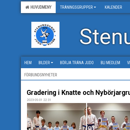
HUVUDMENY
TRÄNINGSGRUPPER
KALENDER
Sten
HEM
BILDER
BÖRJA TRÄNA JUDO
BLI MEDLEM
V
FÖRBUNDSNYHETER
Gradering i Knatte och Nybörjargr
2023-05-01 22:31