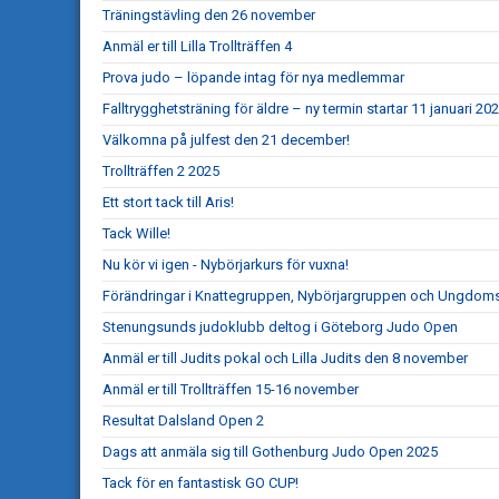
Träningstävling den 26 november
Anmäl er till Lilla Trollträffen 4
Prova judo – löpande intag för nya medlemmar
Falltrygghetsträning för äldre – ny termin startar 11 januari 20
Välkomna på julfest den 21 december!
Trollträffen 2 2025
Ett stort tack till Aris!
Tack Wille!
Nu kör vi igen - Nybörjarkurs för vuxna!
Förändringar i Knattegruppen, Nybörjargruppen och Ungdo
Stenungsunds judoklubb deltog i Göteborg Judo Open
Anmäl er till Judits pokal och Lilla Judits den 8 november
Anmäl er till Trollträffen 15-16 november
Resultat Dalsland Open 2
Dags att anmäla sig till Gothenburg Judo Open 2025
Tack för en fantastisk GO CUP!