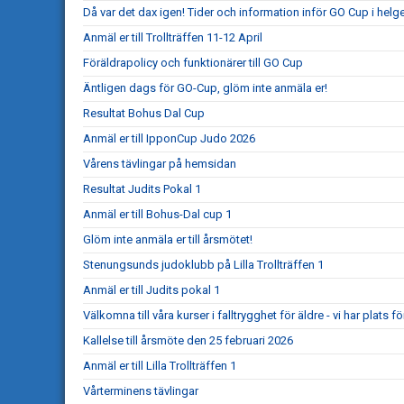
Då var det dax igen! Tider och information inför GO Cup i helg
Anmäl er till Trollträffen 11-12 April
Föräldrapolicy och funktionärer till GO Cup
Äntligen dags för GO-Cup, glöm inte anmäla er!
Resultat Bohus Dal Cup
Anmäl er till IpponCup Judo 2026
Vårens tävlingar på hemsidan
Resultat Judits Pokal 1
Anmäl er till Bohus-Dal cup 1
Glöm inte anmäla er till årsmötet!
Stenungsunds judoklubb på Lilla Trollträffen 1
Anmäl er till Judits pokal 1
Välkomna till våra kurser i falltrygghet för äldre - vi har plats för
Kallelse till årsmöte den 25 februari 2026
Anmäl er till Lilla Trollträffen 1
Vårterminens tävlingar