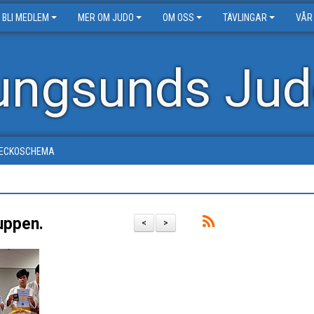
BLI MEDLEM
MER OM JUDO
OM OSS
TÄVLINGAR
VÅR
ungsunds Jud
ECKOSCHEMA
uppen.
<
>