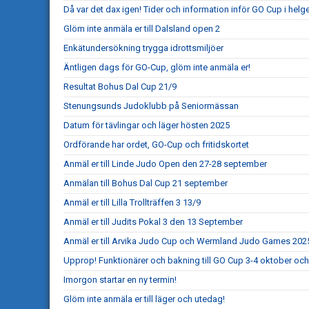
Då var det dax igen! Tider och information inför GO Cup i helg
Glöm inte anmäla er till Dalsland open 2
Enkätundersökning trygga idrottsmiljöer
Äntligen dags för GO-Cup, glöm inte anmäla er!
Resultat Bohus Dal Cup 21/9
Stenungsunds Judoklubb på Seniormässan
Datum för tävlingar och läger hösten 2025
Ordförande har ordet, GO-Cup och fritidskortet
Anmäl er till Linde Judo Open den 27-28 september
Anmälan till Bohus Dal Cup 21 september
Anmäl er till Lilla Trollträffen 3 13/9
Anmäl er till Judits Pokal 3 den 13 September
Anmäl er till Arvika Judo Cup och Wermland Judo Games 202
Upprop! Funktionärer och bakning till GO Cup 3-4 oktober och
Imorgon startar en ny termin!
Glöm inte anmäla er till läger och utedag!