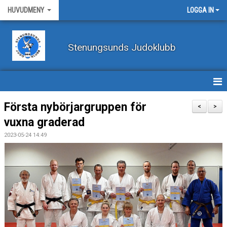
HUVUDMENY
LOGGA IN
Stenungsunds Judoklubb
HEM
Första nybörjargruppen för
<
>
vuxna graderad
FÖRBUNDSNYHETER
2023-05-24 14:49
BILDER
BÖRJA TRÄNA JUDO
BLI MEDLEM
VECKOSCHEMA