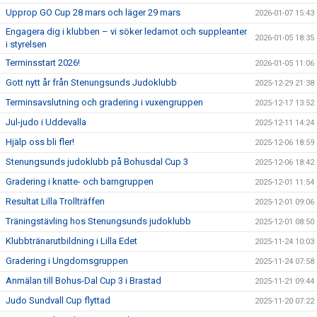
Upprop GO Cup 28 mars och läger 29 mars
2026-01-07 15:43
Engagera dig i klubben – vi söker ledamot och suppleanter
2026-01-05 18:35
i styrelsen
Terminsstart 2026!
2026-01-05 11:06
Gott nytt år från Stenungsunds Judoklubb
2025-12-29 21:38
Terminsavslutning och gradering i vuxengruppen
2025-12-17 13:52
Jul-judo i Uddevalla
2025-12-11 14:24
Hjälp oss bli fler!
2025-12-06 18:59
Stenungsunds judoklubb på Bohusdal Cup 3
2025-12-06 18:42
Gradering i knatte- och barngruppen
2025-12-01 11:54
Resultat Lilla Trollträffen
2025-12-01 09:06
Träningstävling hos Stenungsunds judoklubb
2025-12-01 08:50
Klubbtränarutbildning i Lilla Edet
2025-11-24 10:03
Gradering i Ungdomsgruppen
2025-11-24 07:58
Anmälan till Bohus-Dal Cup 3 i Brastad
2025-11-21 09:44
Judo Sundvall Cup flyttad
2025-11-20 07:22