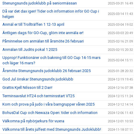
Stenungsunds judoklubb på seniormässan
2025-03-31 16:49
Då var det dax igen! Tider och information inför GO Cup i
2025-03-14 11:43
helgen
Anmäl er till Trollträffen 1 12-13 april
2025-03-04 19:02
Äntligen dags för GO-Cup, glöm inte anmäla er!
2025-03-03 20:49
Påminnelse om anmälan till årsmöte 26 februari
2025-02-16 21:09
Anmälan till Judits pokal 1 2025
2025-02-15 20:32
Upprop! Funktionärer och bakning till GO Cup 14-15 mars
2025-02-04 15:11
och läger 16 mars?
Årsmöte Stenungsunds judoklubb 26 februari 2025
2025-01-28 20:32
God Jul önskar Stenungsunds judoklubb
2024-12-19 19:45
Grattis Kjell Nilsson till 2 Dan!
2024-12-16 07:38
Terminsavslut HT24 och terminsstart VT25
2024-12-15 11:24
Kom och prova på judo i våra barngrupper våren 2025
2024-12-12 14:14
BohusDal Cup och Newaza Open: tider och information
2024-12-06 11:43
Välkomna på nybörjarkurs för vuxna
2024-12-01 10:53
Välkomna till årets julfest med Stenungsunds Judoklubb!
2024-11-18 07:11