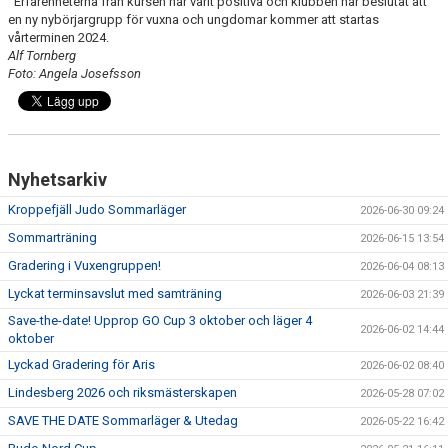
Erfarenheterna från kursen har varit positiva och klubben har beslutat att
en ny nybörjargrupp för vuxna och ungdomar kommer att startas
vårterminen 2024.
Alf Tornberg
Foto: Angela Josefsson
Nyhetsarkiv
Kroppefjäll Judo Sommarläger
2026-06-30 09:24
Sommarträning
2026-06-15 13:54
Gradering i Vuxengruppen!
2026-06-04 08:13
Lyckat terminsavslut med samträning
2026-06-03 21:39
Save-the-date! Upprop GO Cup 3 oktober och läger 4
2026-06-02 14:44
oktober
Lyckad Gradering för Aris
2026-06-02 08:40
Lindesberg 2026 och riksmästerskapen
2026-05-28 07:02
SAVE THE DATE Sommarläger & Utedag
2026-05-22 16:42