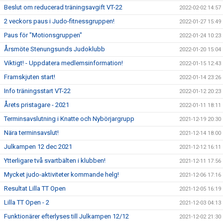
Beslut om reducerad träningsavgift VT-22
2022-02-02 14:57
2 veckors paus i Judo-fitnessgruppen!
2022-01-27 15:49
Paus för "Motionsgruppen"
2022-01-24 10:23
Årsmöte Stenungsunds Judoklubb
2022-01-20 15:04
Viktigt! - Uppdatera medlemsinformation!
2022-01-15 12:43
Framskjuten start!
2022-01-14 23:26
Info träningsstart VT-22
2022-01-12 20:23
Årets pristagare - 2021
2022-01-11 18:11
Terminsavslutning i Knatte och Nybörjargrupp
2021-12-19 20:30
Nära terminsavslut!
2021-12-14 18:00
Julkampen 12 dec 2021
2021-12-12 16:11
Ytterligare två svartbälten i klubben!
2021-12-11 17:56
Mycket judo-aktiviteter kommande helg!
2021-12-06 17:16
Resultat Lilla TT Open
2021-12-05 16:19
Lilla TT Open - 2
2021-12-03 04:13
Funktionärer efterlyses till Julkampen 12/12
2021-12-02 21:30