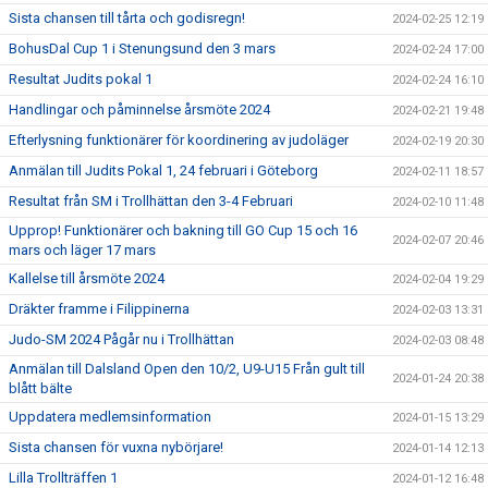
Sista chansen till tårta och godisregn!
2024-02-25 12:19
BohusDal Cup 1 i Stenungsund den 3 mars
2024-02-24 17:00
Resultat Judits pokal 1
2024-02-24 16:10
Handlingar och påminnelse årsmöte 2024
2024-02-21 19:48
Efterlysning funktionärer för koordinering av judoläger
2024-02-19 20:30
Anmälan till Judits Pokal 1, 24 februari i Göteborg
2024-02-11 18:57
Resultat från SM i Trollhättan den 3-4 Februari
2024-02-10 11:48
Upprop! Funktionärer och bakning till GO Cup 15 och 16
2024-02-07 20:46
mars och läger 17 mars
Kallelse till årsmöte 2024
2024-02-04 19:29
Dräkter framme i Filippinerna
2024-02-03 13:31
Judo-SM 2024 Pågår nu i Trollhättan
2024-02-03 08:48
Anmälan till Dalsland Open den 10/2, U9-U15 Från gult till
2024-01-24 20:38
blått bälte
Uppdatera medlemsinformation
2024-01-15 13:29
Sista chansen för vuxna nybörjare!
2024-01-14 12:13
Lilla Trollträffen 1
2024-01-12 16:48