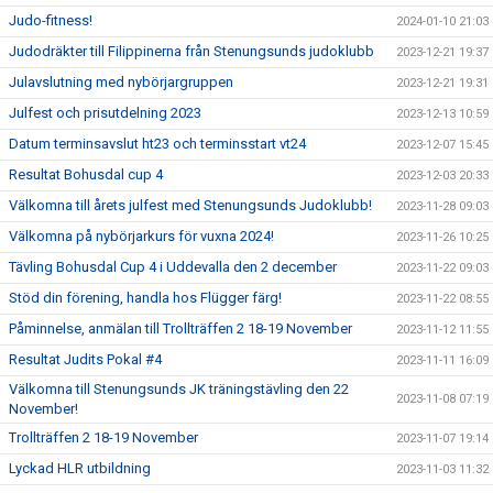
Judo-fitness!
2024-01-10 21:03
Judodräkter till Filippinerna från Stenungsunds judoklubb
2023-12-21 19:37
Julavslutning med nybörjargruppen
2023-12-21 19:31
Julfest och prisutdelning 2023
2023-12-13 10:59
Datum terminsavslut ht23 och terminsstart vt24
2023-12-07 15:45
Resultat Bohusdal cup 4
2023-12-03 20:33
Välkomna till årets julfest med Stenungsunds Judoklubb!
2023-11-28 09:03
Välkomna på nybörjarkurs för vuxna 2024!
2023-11-26 10:25
Tävling Bohusdal Cup 4 i Uddevalla den 2 december
2023-11-22 09:03
Stöd din förening, handla hos Flügger färg!
2023-11-22 08:55
Påminnelse, anmälan till Trollträffen 2 18-19 November
2023-11-12 11:55
Resultat Judits Pokal #4
2023-11-11 16:09
Välkomna till Stenungsunds JK träningstävling den 22
2023-11-08 07:19
November!
Trollträffen 2 18-19 November
2023-11-07 19:14
Lyckad HLR utbildning
2023-11-03 11:32