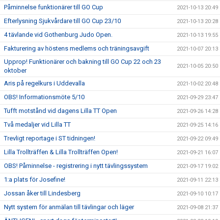
Påminnelse funktionärer till GO Cup
2021-10-13 20:49
Efterlysning Sjukvårdare till GO Cup 23/10
2021-10-13 20:28
4 tävlande vid Gothenburg Judo Open.
2021-10-13 19:55
Fakturering av höstens medlems och träningsavgift
2021-10-07 20:13
Upprop! Funktionärer och bakning till GO Cup 22 och 23
2021-10-05 20:50
oktober
Aris på regelkurs i Uddevalla
2021-10-02 20:48
OBS! Informationsmöte 5/10
2021-09-29 23:47
Tufft motstånd vid dagens Lilla TT Open
2021-09-26 14:28
Två medaljer vid Lilla TT
2021-09-25 14:16
Trevligt reportage i ST tidningen!
2021-09-22 09:49
Lilla Trollträffen & Lilla Trollträffen Open!
2021-09-21 16:07
OBS! Påminnelse - registrering i nytt tävlingssystem
2021-09-17 19:02
1:a plats för Josefine!
2021-09-11 22:13
Jossan åker till Lindesberg
2021-09-10 10:17
Nytt system för anmälan till tävlingar och läger
2021-09-08 21:37