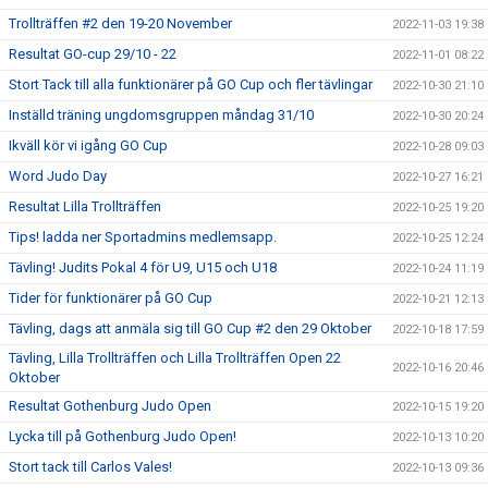
Trollträffen #2 den 19-20 November
2022-11-03 19:38
Resultat GO-cup 29/10 - 22
2022-11-01 08:22
Stort Tack till alla funktionärer på GO Cup och fler tävlingar
2022-10-30 21:10
Inställd träning ungdomsgruppen måndag 31/10
2022-10-30 20:24
Ikväll kör vi igång GO Cup
2022-10-28 09:03
Word Judo Day
2022-10-27 16:21
Resultat Lilla Trollträffen
2022-10-25 19:20
Tips! ladda ner Sportadmins medlemsapp.
2022-10-25 12:24
Tävling! Judits Pokal 4 för U9, U15 och U18
2022-10-24 11:19
Tider för funktionärer på GO Cup
2022-10-21 12:13
Tävling, dags att anmäla sig till GO Cup #2 den 29 Oktober
2022-10-18 17:59
Tävling, Lilla Trollträffen och Lilla Trollträffen Open 22
2022-10-16 20:46
Oktober
Resultat Gothenburg Judo Open
2022-10-15 19:20
Lycka till på Gothenburg Judo Open!
2022-10-13 10:20
Stort tack till Carlos Vales!
2022-10-13 09:36