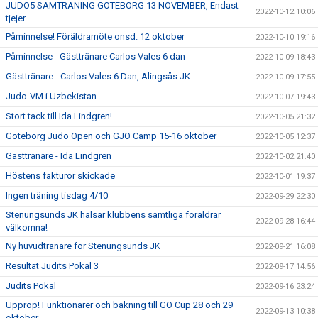
JUDO5 SAMTRÄNING GÖTEBORG 13 NOVEMBER, Endast
2022-10-12 10:06
tjejer
Påminnelse! Föräldramöte onsd. 12 oktober
2022-10-10 19:16
Påminnelse - Gästtränare Carlos Vales 6 dan
2022-10-09 18:43
Gästtränare - Carlos Vales 6 Dan, Alingsås JK
2022-10-09 17:55
Judo-VM i Uzbekistan
2022-10-07 19:43
Stort tack till Ida Lindgren!
2022-10-05 21:32
Göteborg Judo Open och GJO Camp 15-16 oktober
2022-10-05 12:37
Gästtränare - Ida Lindgren
2022-10-02 21:40
Höstens fakturor skickade
2022-10-01 19:37
Ingen träning tisdag 4/10
2022-09-29 22:30
Stenungsunds JK hälsar klubbens samtliga föräldrar
2022-09-28 16:44
välkomna!
Ny huvudtränare för Stenungsunds JK
2022-09-21 16:08
Resultat Judits Pokal 3
2022-09-17 14:56
Judits Pokal
2022-09-16 23:24
Upprop! Funktionärer och bakning till GO Cup 28 och 29
2022-09-13 10:38
oktober