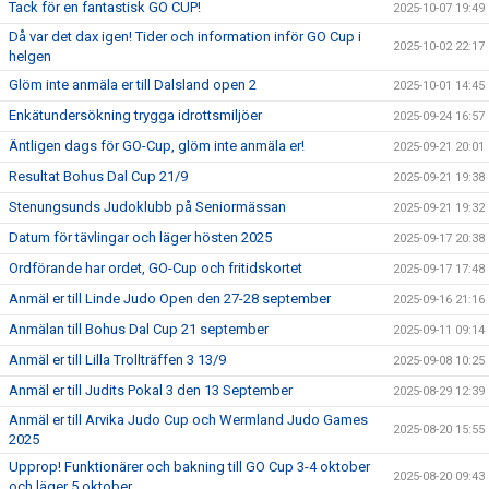
Tack för en fantastisk GO CUP!
2025-10-07 19:49
Då var det dax igen! Tider och information inför GO Cup i
2025-10-02 22:17
helgen
Glöm inte anmäla er till Dalsland open 2
2025-10-01 14:45
Enkätundersökning trygga idrottsmiljöer
2025-09-24 16:57
Äntligen dags för GO-Cup, glöm inte anmäla er!
2025-09-21 20:01
Resultat Bohus Dal Cup 21/9
2025-09-21 19:38
Stenungsunds Judoklubb på Seniormässan
2025-09-21 19:32
Datum för tävlingar och läger hösten 2025
2025-09-17 20:38
Ordförande har ordet, GO-Cup och fritidskortet
2025-09-17 17:48
Anmäl er till Linde Judo Open den 27-28 september
2025-09-16 21:16
Anmälan till Bohus Dal Cup 21 september
2025-09-11 09:14
Anmäl er till Lilla Trollträffen 3 13/9
2025-09-08 10:25
Anmäl er till Judits Pokal 3 den 13 September
2025-08-29 12:39
Anmäl er till Arvika Judo Cup och Wermland Judo Games
2025-08-20 15:55
2025
Upprop! Funktionärer och bakning till GO Cup 3-4 oktober
2025-08-20 09:43
och läger 5 oktober