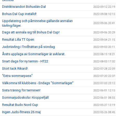
Distriktsrandori Bohuslän-Dal
2022-09-12 22:19
Bohus Dal Cup inställd!
2022-09-08 10:15
Uppdatering och påminnelse gällande anmälan
2022-09-06 20:41
tävling/läger.
Dags att anmäla sig till Bohus Dal Cup!
2022-09-06 20:29
Resultat Lilla TT Open
2022-09-04 21:15
Judotävling i Trollhättan på söndag
2022-09-03 20:11
Årets upplaga av Sommarläger är avklarat.
2022-08-19 18:21
Snart dags för ny termin - HT22
2022-08-03 17:32
Stort tack Rikard!
2022-07-28 22:09
"Extra sommarpass"
2022-07-20 22:37
Välkomna till klubbens - Endags "Sommarläger"
2022-07-03 23:12
Sista träning för terminen!
2022-06-01 12:15
Sommarjudoskola i Kroppefjäll
2022-06-01 08:55
Resultat Budo Nord Cup
2022-05-27 13:19
Ingen Judo-fitness 26 maj
2022-05-26 08:45