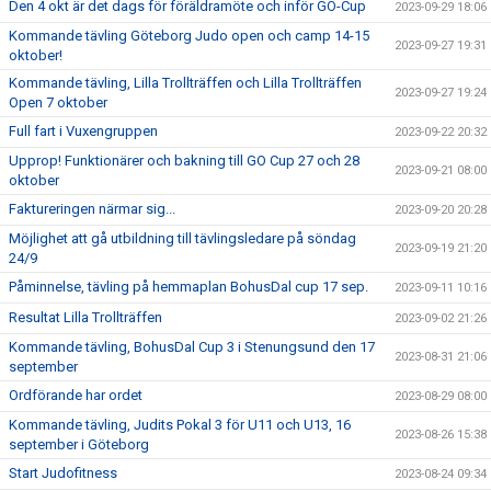
Den 4 okt är det dags för föräldramöte och inför GO-Cup
2023-09-29 18:06
Kommande tävling Göteborg Judo open och camp 14-15
2023-09-27 19:31
oktober!
Kommande tävling, Lilla Trollträffen och Lilla Trollträffen
2023-09-27 19:24
Open 7 oktober
Full fart i Vuxengruppen
2023-09-22 20:32
Upprop! Funktionärer och bakning till GO Cup 27 och 28
2023-09-21 08:00
oktober
Faktureringen närmar sig...
2023-09-20 20:28
Möjlighet att gå utbildning till tävlingsledare på söndag
2023-09-19 21:20
24/9
Påminnelse, tävling på hemmaplan BohusDal cup 17 sep.
2023-09-11 10:16
Resultat Lilla Trollträffen
2023-09-02 21:26
Kommande tävling, BohusDal Cup 3 i Stenungsund den 17
2023-08-31 21:06
september
Ordförande har ordet
2023-08-29 08:00
Kommande tävling, Judits Pokal 3 för U11 och U13, 16
2023-08-26 15:38
september i Göteborg
Start Judofitness
2023-08-24 09:34