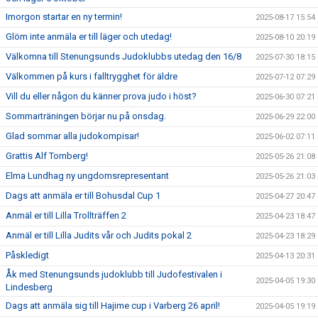
Imorgon startar en ny termin!
2025-08-17 15:54
Glöm inte anmäla er till läger och utedag!
2025-08-10 20:19
Välkomna till Stenungsunds Judoklubbs utedag den 16/8
2025-07-30 18:15
Välkommen på kurs i falltrygghet för äldre
2025-07-12 07:29
Vill du eller någon du känner prova judo i höst?
2025-06-30 07:21
Sommarträningen börjar nu på onsdag.
2025-06-29 22:00
Glad sommar alla judokompisar!
2025-06-02 07:11
Grattis Alf Tornberg!
2025-05-26 21:08
Elma Lundhag ny ungdomsrepresentant
2025-05-26 21:03
Dags att anmäla er till Bohusdal Cup 1
2025-04-27 20:47
Anmäl er till Lilla Trollträffen 2
2025-04-23 18:47
Anmäl er till Lilla Judits vår och Judits pokal 2
2025-04-23 18:29
Påskledigt
2025-04-13 20:31
Åk med Stenungsunds judoklubb till Judofestivalen i
2025-04-05 19:30
Lindesberg
Dags att anmäla sig till Hajime cup i Varberg 26 april!
2025-04-05 19:19