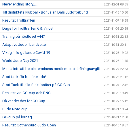
Never ending story.....
2021-12-01 08:35
Till distriktets klubbar - Bohuslän Dals Judoförbund
2021-11-15 10:50
Resultat Trollträffen
2021-11-07 18:55
Dags för Trollträffen 6 & 7 nov!
2021-11-03 20:58
Träning på höstlovet v44?
2021-10-31 22:13
Adaptive Judo i Landvetter
2021-10-31 20:11
Viktig info gällande Covid-19
2021-10-28 19:02
World Judo Day 2021
2021-10-28 11:45
Missa inte att betala terminens medlems och träningsavgift
2021-10-27 22:53
Stort tack för besöket Ida!
2021-10-25 21:12
Stort Tack till alla funktionärer på GO Cup
2021-10-24 12:42
Resultat vid GO-cup och BNC
2021-10-23 19:49
Då var det dax för GO Cup
2021-10-22 15:12
Budo Nord cup!
2021-10-21 13:24
GO-cup på lördag
2021-10-21 12:30
Resultat Gothenburg Judo Open
2021-10-16 18:57