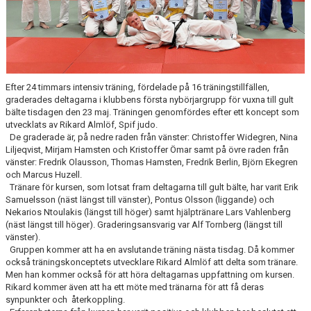
Efter 24 timmars intensiv träning, fördelade på 16 träningstillfällen,
graderades deltagarna i klubbens första nybörjargrupp för vuxna till gult
bälte tisdagen den 23 maj. Träningen genomfördes efter ett koncept som
utvecklats av Rikard Almlöf, Spif judo.
De graderade är, på nedre raden från vänster: Christoffer Widegren, Nina
Liljeqvist, Mirjam Hamsten och Kristoffer Ömar samt på övre raden från
vänster: Fredrik Olausson, Thomas Hamsten, Fredrik Berlin, Björn Ekegren
och Marcus Huzell.
Tränare för kursen, som lotsat fram deltagarna till gult bälte, har varit Erik
Samuelsson (näst längst till vänster), Pontus Olsson (liggande) och
Nekarios Ntoulakis (längst till höger) samt hjälptränare Lars Vahlenberg
(näst längst till höger). Graderingsansvarig var Alf Tornberg (längst till
vänster).
Gruppen kommer att ha en avslutande träning nästa tisdag. Då kommer
också träningskonceptets utvecklare Rikard Almlöf att delta som tränare.
Men han kommer också för att höra deltagarnas uppfattning om kursen.
Rikard kommer även att ha ett möte med tränarna för att få deras
synpunkter och återkoppling.