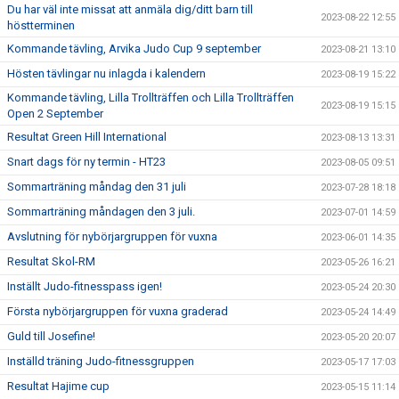
Du har väl inte missat att anmäla dig/ditt barn till
2023-08-22 12:55
höstterminen
Kommande tävling, Arvika Judo Cup 9 september
2023-08-21 13:10
Hösten tävlingar nu inlagda i kalendern
2023-08-19 15:22
Kommande tävling, Lilla Trollträffen och Lilla Trollträffen
2023-08-19 15:15
Open 2 September
Resultat Green Hill International
2023-08-13 13:31
Snart dags för ny termin - HT23
2023-08-05 09:51
Sommarträning måndag den 31 juli
2023-07-28 18:18
Sommarträning måndagen den 3 juli.
2023-07-01 14:59
Avslutning för nybörjargruppen för vuxna
2023-06-01 14:35
Resultat Skol-RM
2023-05-26 16:21
Inställt Judo-fitnesspass igen!
2023-05-24 20:30
Första nybörjargruppen för vuxna graderad
2023-05-24 14:49
Guld till Josefine!
2023-05-20 20:07
Inställd träning Judo-fitnessgruppen
2023-05-17 17:03
Resultat Hajime cup
2023-05-15 11:14