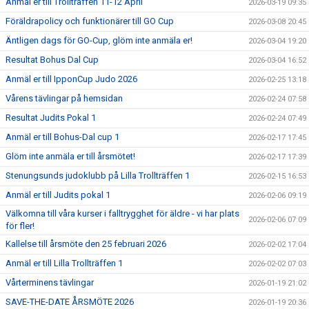
Anmäl er till Trollträffen 11-12 April
2026-03-19 09:35
Föräldrapolicy och funktionärer till GO Cup
2026-03-08 20:45
Äntligen dags för GO-Cup, glöm inte anmäla er!
2026-03-04 19:20
Resultat Bohus Dal Cup
2026-03-04 16:52
Anmäl er till IpponCup Judo 2026
2026-02-25 13:18
Vårens tävlingar på hemsidan
2026-02-24 07:58
Resultat Judits Pokal 1
2026-02-24 07:49
Anmäl er till Bohus-Dal cup 1
2026-02-17 17:45
Glöm inte anmäla er till årsmötet!
2026-02-17 17:39
Stenungsunds judoklubb på Lilla Trollträffen 1
2026-02-15 16:53
Anmäl er till Judits pokal 1
2026-02-06 09:19
Välkomna till våra kurser i falltrygghet för äldre - vi har plats
2026-02-06 07:09
för fler!
Kallelse till årsmöte den 25 februari 2026
2026-02-02 17:04
Anmäl er till Lilla Trollträffen 1
2026-02-02 07:03
Vårterminens tävlingar
2026-01-19 21:02
SAVE-THE-DATE ÅRSMÖTE 2026
2026-01-19 20:36