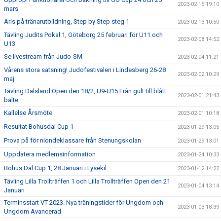
2023-02-15 19:10
mars
Aris på tränarutbildning, Step by Step steg 1
2023-02-13 10:50
Tävling Judits Pokal 1, Göteborg 25 februari för U11 och
2023-02-08 14:52
U13
Se livestream från Judo-SM
2023-02-04 11:21
Vårens stora satsning! Judofestivalen i Lindesberg 26-28
2023-02-02 10:29
maj
Tävling Dalsland Open den 18/2, U9-U15 Från gult till blått
2023-02-01 21:43
bälte
Kallelse Årsmöte
2023-02-01 10:18
Resultat Bohusdal Cup 1
2023-01-29 13:05
Prova på för niondeklassare från Stenungskolan
2023-01-29 13:01
Uppdatera medlemsinformation
2023-01-24 10:33
Bohus Dal Cup 1, 28 Januari i Lysekil
2023-01-12 14:22
Tävling Lilla Trollträffen 1 och Lilla Trollträffen Open den 21
2023-01-04 13:14
Januari
Terminsstart VT 2023. Nya träningstider för Ungdom och
2023-01-03 18:39
Ungdom Avancerad