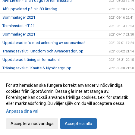
ÄNTLIGEN! - snart dags för terminsstart!
2021-08-23 19:19
Alf uppvaktad på sin 80-årsdag
2021-08-20 17:15
Sommarläger 2021
2021-08-16 22:41
Terminsstart HT-21
2021-08-13 10:23
Sommarläger 2021
2021-07-17 21:30
Uppdaterad info med anledning av coronavirus!
2021-07-01 17:24
Träningsavslut i Ungdom och Avanceradgrupp
2021-06-02 21:14
Uppdaterad träningsinformation!
2021-05-31 22:15
Träningsavslut i Knatte & Nybörjargrupp.
2021-05-30 21:50
Ny träningsinformation VT-21
2021-04-22 21:38
Träningsuppdatering - April, VT-2021
För att hemsidan ska fungera korrekt använder vi nödvändiga
2021-04-12 16:35
cookies från SportAdmin. Dessa går inte att stänga av.
Träningsuppehåll i påsk!
2021-03-29 20:52
Föreningen kan också använda frivilliga cookies, t.ex. för statistik
Alla måste hjälpa till .....
2021-03-03 12:52
eller marknadsföring. Du väljer själv om du vill acceptera dessa.
Träning på Sportlovet?
2021-02-12 19:21
Anpassa dina val
Lättade restriktioner för ungdomar i gymnasieåldern, födda
2021-02-05 19:33
Acceptera nödvändiga
Acceptera alla
-02 och senare.
Uppdatering träningsstart VT-21
2021-01-25 19:26