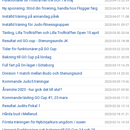
Funktionärer till Trollträffen 6:e och 7:e maj
2023-04-13 20:39
Ny sponsring: Stöd din förening, handla hos Flügger färg
2023-04-09 18:14
Inställd träning på annandag påsk
2023-04-07 11:08
Inställd träning för Judo-fitnessgruppen
2023-04-01 09:57
Tävling, Lilla Trollträffen och Lilla Trollträffen Open 15 april
2023-03-30 20:04
Resultat vid GO-cup - Stenungsunds JK
2023-03-25 18:58
Tider för funktionärer på GO Cup
2023-03-22 22:03
Bakning till GO Cup på lördag
2023-03-21 20:09
Full fart på On-läger i Göteborg
2023-03-19 14:29
Division 1 match mellan Budo och Stenungsund
2023-03-14 20:55
Kommande Judo5 träningar
2023-03-09 19:56
Årsmöte 2023 - hur gick det till slut?
2023-03-07 09:00
Kommande tävling GO Cup #1, 25 mars
2023-03-05 17:31
Resultat Judits Pokal 1
2023-02-26 15:14
Hårda bud i Mellerud
2023-02-18 21:21
Första träningen för Nybörjarkurs ungdom / vuxen
2023-02-16 14:24
Upprop! Funktionärer och bakning till GO Cup 24 och 25