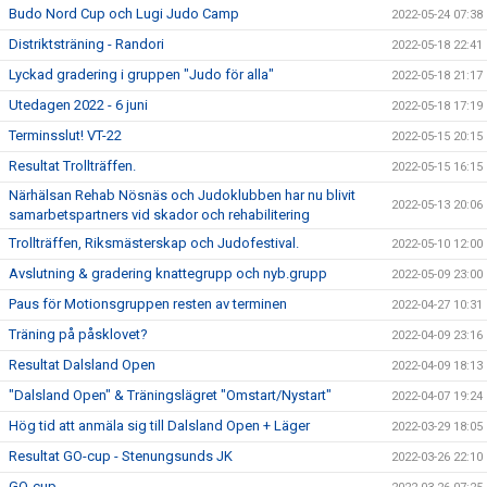
Budo Nord Cup och Lugi Judo Camp
2022-05-24 07:38
Distriktsträning - Randori
2022-05-18 22:41
Lyckad gradering i gruppen "Judo för alla"
2022-05-18 21:17
Utedagen 2022 - 6 juni
2022-05-18 17:19
Terminsslut! VT-22
2022-05-15 20:15
Resultat Trollträffen.
2022-05-15 16:15
Närhälsan Rehab Nösnäs och Judoklubben har nu blivit
2022-05-13 20:06
samarbetspartners vid skador och rehabilitering
Trollträffen, Riksmästerskap och Judofestival.
2022-05-10 12:00
Avslutning & gradering knattegrupp och nyb.grupp
2022-05-09 23:00
Paus för Motionsgruppen resten av terminen
2022-04-27 10:31
Träning på påsklovet?
2022-04-09 23:16
Resultat Dalsland Open
2022-04-09 18:13
"Dalsland Open" & Träningslägret "Omstart/Nystart"
2022-04-07 19:24
Hög tid att anmäla sig till Dalsland Open + Läger
2022-03-29 18:05
Resultat GO-cup - Stenungsunds JK
2022-03-26 22:10
GO-cup