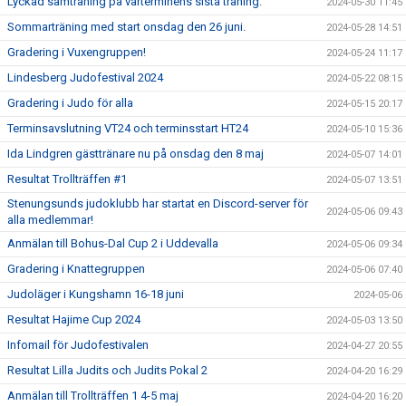
Lyckad samträning på vårterminens sista träning.
2024-05-30 11:45
Sommarträning med start onsdag den 26 juni.
2024-05-28 14:51
Gradering i Vuxengruppen!
2024-05-24 11:17
Lindesberg Judofestival 2024
2024-05-22 08:15
Gradering i Judo för alla
2024-05-15 20:17
Terminsavslutning VT24 och terminsstart HT24
2024-05-10 15:36
Ida Lindgren gästtränare nu på onsdag den 8 maj
2024-05-07 14:01
Resultat Trollträffen #1
2024-05-07 13:51
Stenungsunds judoklubb har startat en Discord-server för
2024-05-06 09:43
alla medlemmar!
Anmälan till Bohus-Dal Cup 2 i Uddevalla
2024-05-06 09:34
Gradering i Knattegruppen
2024-05-06 07:40
Judoläger i Kungshamn 16-18 juni
2024-05-06
Resultat Hajime Cup 2024
2024-05-03 13:50
Infomail för Judofestivalen
2024-04-27 20:55
Resultat Lilla Judits och Judits Pokal 2
2024-04-20 16:29
Anmälan till Trollträffen 1 4-5 maj
2024-04-20 16:20