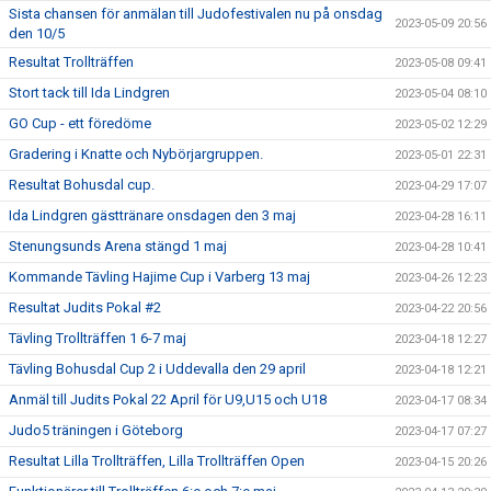
Sista chansen för anmälan till Judofestivalen nu på onsdag
2023-05-09 20:56
den 10/5
Resultat Trollträffen
2023-05-08 09:41
Stort tack till Ida Lindgren
2023-05-04 08:10
GO Cup - ett föredöme
2023-05-02 12:29
Gradering i Knatte och Nybörjargruppen.
2023-05-01 22:31
Resultat Bohusdal cup.
2023-04-29 17:07
Ida Lindgren gästtränare onsdagen den 3 maj
2023-04-28 16:11
Stenungsunds Arena stängd 1 maj
2023-04-28 10:41
Kommande Tävling Hajime Cup i Varberg 13 maj
2023-04-26 12:23
Resultat Judits Pokal #2
2023-04-22 20:56
Tävling Trollträffen 1 6-7 maj
2023-04-18 12:27
Tävling Bohusdal Cup 2 i Uddevalla den 29 april
2023-04-18 12:21
Anmäl till Judits Pokal 22 April för U9,U15 och U18
2023-04-17 08:34
Judo5 träningen i Göteborg
2023-04-17 07:27
Resultat Lilla Trollträffen, Lilla Trollträffen Open
2023-04-15 20:26