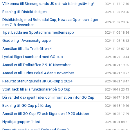
Välkomna till Stenungsunds JK och vår träningstävling!
2024-11-17 17:46
Bakning till Distriktshelgen
2024-11-07 20:26
Distriktshelg med Bohusdal Cup, Newaza Open och läger
2024-11-07 20:06
den 7- 8 december
Tips! Ladda ner Sportadmins medlemsapp
2024-11-06 18:34
Gradering i Avanceratgruppen
2024-11-06 18:13
Anmälan till Lilla Trollträffen 4
2024-11-05 07:23
Lyckat läger i samband med GO-cup
2024-10-27 10:44
Anmäl er till Trollträffen 2 9-10 November
2024-10-21 19:35
Anmäl er till Judits Pokal 4 den 2 november
2024-10-21 19:27
Resultat Stenungsunds JK GO-Cup 2 2024
2024-10-21 18:47
Stort Tack till alla funktionärer på GO Cup
2024-10-19 23:43
Då var det dax igen! Tider och information inför GO Cup
2024-10-17 19:29
Bakning till GO Cup på lördag
2024-10-13 19:46
Anmäl er till GO-Cup #2 och läger den 19-20 oktober
2024-10-07 17:29
Nybörjargrupper i höst
2024-10-01 08:31
Dags att anmäla sig till Dalsland Open 2