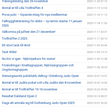
Träningstävling den 26 november
2025-11-20 07:10
Anmäl er till Lilla Trollträffen 4
2025-11-19 12:53
Prova judo – löpande intag för nya medlemmar
2025-11-18 11:13
Falltrygghetsträning för äldre – ny termin startar 11 januari
2025-11-18 11:03
2026
Välkomna på julfest den 21 december!
2025-11-17 20:31
Trollträffen 2 2025
2025-11-17 20:19
Ett stort tack till Aris!
2025-11-09 20:46
Tack Wille!
2025-11-09 13:13
Nu kör vi igen - Nybörjarkurs för vuxna!
2025-11-09 12:58
Förändringar i Knattegruppen, Nybörjargruppen och
2025-11-04 18:53
Ungdomsgruppen
Stenungsunds judoklubb deltog i Göteborg Judo Open
2025-10-27 10:57
Anmäl er till Judits pokal och Lilla Judits den 8 november
2025-10-22 14:06
Anmäl er till Trollträffen 15-16 november
2025-10-22 09:00
Resultat Dalsland Open 2
2025-10-13 08:37
Dags att anmäla sig till Gothenburg Judo Open 2025
2025-10-07 20:02