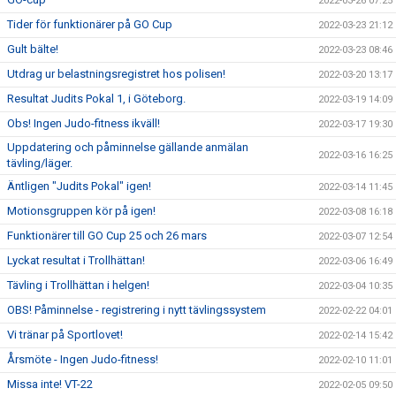
2022-03-26 07:25
Tider för funktionärer på GO Cup
2022-03-23 21:12
Gult bälte!
2022-03-23 08:46
Utdrag ur belastningsregistret hos polisen!
2022-03-20 13:17
Resultat Judits Pokal 1, i Göteborg.
2022-03-19 14:09
Obs! Ingen Judo-fitness ikväll!
2022-03-17 19:30
Uppdatering och påminnelse gällande anmälan
2022-03-16 16:25
tävling/läger.
Äntligen "Judits Pokal" igen!
2022-03-14 11:45
Motionsgruppen kör på igen!
2022-03-08 16:18
Funktionärer till GO Cup 25 och 26 mars
2022-03-07 12:54
Lyckat resultat i Trollhättan!
2022-03-06 16:49
Tävling i Trollhättan i helgen!
2022-03-04 10:35
OBS! Påminnelse - registrering i nytt tävlingssystem
2022-02-22 04:01
Vi tränar på Sportlovet!
2022-02-14 15:42
Årsmöte - Ingen Judo-fitness!
2022-02-10 11:01
Missa inte! VT-22
2022-02-05 09:50