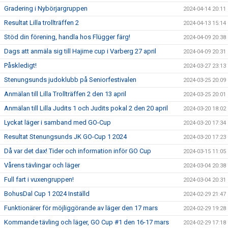
Gradering i Nybörjargruppen
2024-04-14 20:11
Resultat Lilla trollträffen 2
2024-04-13 15:14
Stöd din förening, handla hos Flügger färg!
2024-04-09 20:38
Dags att anmäla sig till Hajime cup i Varberg 27 april
2024-04-09 20:31
Påskledigt!
2024-03-27 23:13
Stenungsunds judoklubb på Seniorfestivalen
2024-03-25 20:09
Anmälan till Lilla Trollträffen 2 den 13 april
2024-03-25 20:01
Anmälan till Lilla Judits 1 och Judits pokal 2 den 20 april
2024-03-20 18:02
Lyckat läger i samband med GO-Cup
2024-03-20 17:34
Resultat Stenungsunds JK GO-Cup 1 2024
2024-03-20 17:23
Då var det dax! Tider och information inför GO Cup
2024-03-15 11:05
Vårens tävlingar och läger
2024-03-04 20:38
Full fart i vuxengruppen!
2024-03-04 20:31
BohusDal Cup 1 2024 Inställd
2024-02-29 21:47
Funktionärer för möjliggörande av läger den 17 mars
2024-02-29 19:28
Kommande tävling och läger, GO Cup #1 den 16-17 mars
2024-02-29 17:18