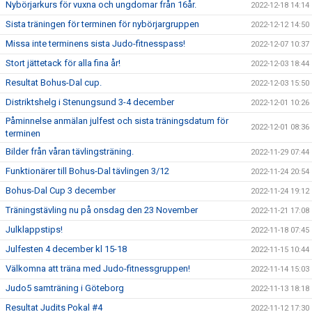
Nybörjarkurs för vuxna och ungdomar från 16år.
2022-12-18 14:14
Sista träningen för terminen för nybörjargruppen
2022-12-12 14:50
Missa inte terminens sista Judo-fitnesspass!
2022-12-07 10:37
Stort jättetack för alla fina år!
2022-12-03 18:44
Resultat Bohus-Dal cup.
2022-12-03 15:50
Distriktshelg i Stenungsund 3-4 december
2022-12-01 10:26
Påminnelse anmälan julfest och sista träningsdatum för
2022-12-01 08:36
terminen
Bilder från våran tävlingsträning.
2022-11-29 07:44
Funktionärer till Bohus-Dal tävlingen 3/12
2022-11-24 20:54
Bohus-Dal Cup 3 december
2022-11-24 19:12
Träningstävling nu på onsdag den 23 November
2022-11-21 17:08
Julklappstips!
2022-11-18 07:45
Julfesten 4 december kl 15-18
2022-11-15 10:44
Välkomna att träna med Judo-fitnessgruppen!
2022-11-14 15:03
Judo5 samträning i Göteborg
2022-11-13 18:18
Resultat Judits Pokal #4
2022-11-12 17:30