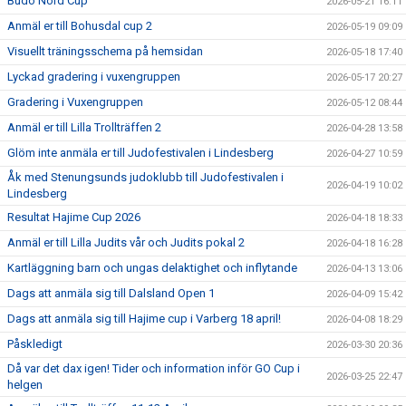
Budo Nord Cup
2026-05-21 16:11
Anmäl er till Bohusdal cup 2
2026-05-19 09:09
Visuellt träningsschema på hemsidan
2026-05-18 17:40
Lyckad gradering i vuxengruppen
2026-05-17 20:27
Gradering i Vuxengruppen
2026-05-12 08:44
Anmäl er till Lilla Trollträffen 2
2026-04-28 13:58
Glöm inte anmäla er till Judofestivalen i Lindesberg
2026-04-27 10:59
Åk med Stenungsunds judoklubb till Judofestivalen i
2026-04-19 10:02
Lindesberg
Resultat Hajime Cup 2026
2026-04-18 18:33
Anmäl er till Lilla Judits vår och Judits pokal 2
2026-04-18 16:28
Kartläggning barn och ungas delaktighet och inflytande
2026-04-13 13:06
Dags att anmäla sig till Dalsland Open 1
2026-04-09 15:42
Dags att anmäla sig till Hajime cup i Varberg 18 april!
2026-04-08 18:29
Påskledigt
2026-03-30 20:36
Då var det dax igen! Tider och information inför GO Cup i
2026-03-25 22:47
helgen