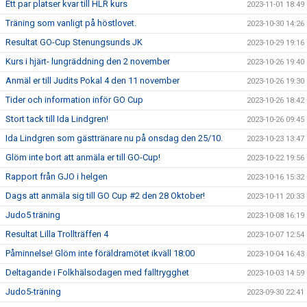
Ett par platser kvar till HLR kurs
2023-11-01 18:49
Träning som vanligt på höstlovet.
2023-10-30 14:26
Resultat GO-Cup Stenungsunds JK
2023-10-29 19:16
Kurs i hjärt- lungräddning den 2 november
2023-10-26 19:40
Anmäl er till Judits Pokal 4 den 11 november
2023-10-26 19:30
Tider och information inför GO Cup
2023-10-26 18:42
Stort tack till Ida Lindgren!
2023-10-26 09:45
Ida Lindgren som gästtränare nu på onsdag den 25/10.
2023-10-23 13:47
Glöm inte bort att anmäla er till GO-Cup!
2023-10-22 19:56
Rapport från GJO i helgen
2023-10-16 15:32
Dags att anmäla sig till GO Cup #2 den 28 Oktober!
2023-10-11 20:33
Judo5 träning
2023-10-08 16:19
Resultat Lilla Trollträffen 4
2023-10-07 12:54
Påminnelse! Glöm inte föräldramötet ikväll 18:00
2023-10-04 16:43
Deltagande i Folkhälsodagen med falltrygghet
2023-10-03 14:59
Judo5-träning
2023-09-30 22:41