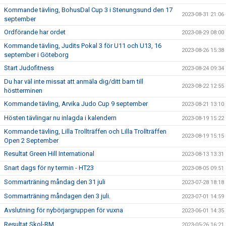
Kommande tävling, BohusDal Cup 3 i Stenungsund den 17
2023-08-31 21:06
september
Ordförande har ordet
2023-08-29 08:00
Kommande tävling, Judits Pokal 3 för U11 och U13, 16
2023-08-26 15:38
september i Göteborg
Start Judofitness
2023-08-24 09:34
Du har väl inte missat att anmäla dig/ditt barn till
2023-08-22 12:55
höstterminen
Kommande tävling, Arvika Judo Cup 9 september
2023-08-21 13:10
Hösten tävlingar nu inlagda i kalendern
2023-08-19 15:22
Kommande tävling, Lilla Trollträffen och Lilla Trollträffen
2023-08-19 15:15
Open 2 September
Resultat Green Hill International
2023-08-13 13:31
Snart dags för ny termin - HT23
2023-08-05 09:51
Sommarträning måndag den 31 juli
2023-07-28 18:18
Sommarträning måndagen den 3 juli.
2023-07-01 14:59
Avslutning för nybörjargruppen för vuxna
2023-06-01 14:35
Resultat Skol-RM
2023-05-26 16:21