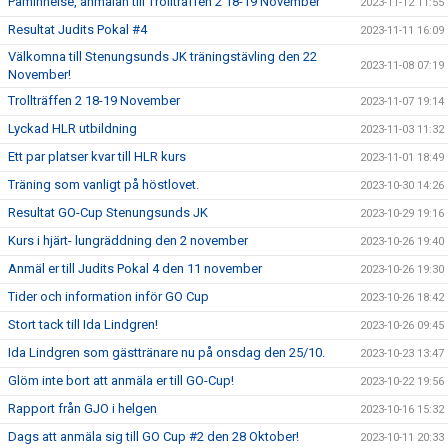
Påminnelse, anmälan till Trollträffen 2 18-19 November
2023-11-12 11:55
Resultat Judits Pokal #4
2023-11-11 16:09
Välkomna till Stenungsunds JK träningstävling den 22
2023-11-08 07:19
November!
Trollträffen 2 18-19 November
2023-11-07 19:14
Lyckad HLR utbildning
2023-11-03 11:32
Ett par platser kvar till HLR kurs
2023-11-01 18:49
Träning som vanligt på höstlovet.
2023-10-30 14:26
Resultat GO-Cup Stenungsunds JK
2023-10-29 19:16
Kurs i hjärt- lungräddning den 2 november
2023-10-26 19:40
Anmäl er till Judits Pokal 4 den 11 november
2023-10-26 19:30
Tider och information inför GO Cup
2023-10-26 18:42
Stort tack till Ida Lindgren!
2023-10-26 09:45
Ida Lindgren som gästtränare nu på onsdag den 25/10.
2023-10-23 13:47
Glöm inte bort att anmäla er till GO-Cup!
2023-10-22 19:56
Rapport från GJO i helgen
2023-10-16 15:32
Dags att anmäla sig till GO Cup #2 den 28 Oktober!
2023-10-11 20:33