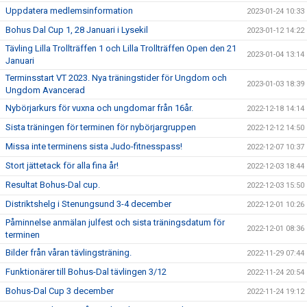
Uppdatera medlemsinformation
2023-01-24 10:33
Bohus Dal Cup 1, 28 Januari i Lysekil
2023-01-12 14:22
Tävling Lilla Trollträffen 1 och Lilla Trollträffen Open den 21
2023-01-04 13:14
Januari
Terminsstart VT 2023. Nya träningstider för Ungdom och
2023-01-03 18:39
Ungdom Avancerad
Nybörjarkurs för vuxna och ungdomar från 16år.
2022-12-18 14:14
Sista träningen för terminen för nybörjargruppen
2022-12-12 14:50
Missa inte terminens sista Judo-fitnesspass!
2022-12-07 10:37
Stort jättetack för alla fina år!
2022-12-03 18:44
Resultat Bohus-Dal cup.
2022-12-03 15:50
Distriktshelg i Stenungsund 3-4 december
2022-12-01 10:26
Påminnelse anmälan julfest och sista träningsdatum för
2022-12-01 08:36
terminen
Bilder från våran tävlingsträning.
2022-11-29 07:44
Funktionärer till Bohus-Dal tävlingen 3/12
2022-11-24 20:54
Bohus-Dal Cup 3 december
2022-11-24 19:12