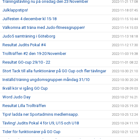
Träningstävling nu på onsdag den 23 November
2022-11-21 17:08
Julklappstips!
2022-11-18 07:45
Julfesten 4 december kl 15-18
2022-11-15 10:44
Välkomna att träna med Judo-fitnessgruppen!
2022-11-14 15:03
Judo5 samträning i Göteborg
2022-11-13 18:18
Resultat Judits Pokal #4
2022-11-12 17:30
Trollträffen #2 den 19-20 November
2022-11-03 19:38
Resultat GO-cup 29/10 - 22
2022-11-01 08:22
Stort Tack till alla funktionärer på GO Cup och fler tävlingar
2022-10-30 21:10
Inställd träning ungdomsgruppen måndag 31/10
2022-10-30 20:24
Ikväll kör vi igång GO Cup
2022-10-28 09:03
Word Judo Day
2022-10-27 16:21
Resultat Lilla Trollträffen
2022-10-25 19:20
Tips! ladda ner Sportadmins medlemsapp.
2022-10-25 12:24
Tävling! Judits Pokal 4 för U9, U15 och U18
2022-10-24 11:19
Tider för funktionärer på GO Cup
2022-10-21 12:13