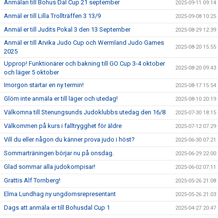
Anmälan till Bohus Dal Cup 21 september
2025-09-11 09:14
Anmäl er till Lilla Trollträffen 3 13/9
2025-09-08 10:25
Anmäl er till Judits Pokal 3 den 13 September
2025-08-29 12:39
Anmäl er till Arvika Judo Cup och Wermland Judo Games
2025-08-20 15:55
2025
Upprop! Funktionärer och bakning till GO Cup 3-4 oktober
2025-08-20 09:43
och läger 5 oktober
Imorgon startar en ny termin!
2025-08-17 15:54
Glöm inte anmäla er till läger och utedag!
2025-08-10 20:19
Välkomna till Stenungsunds Judoklubbs utedag den 16/8
2025-07-30 18:15
Välkommen på kurs i falltrygghet för äldre
2025-07-12 07:29
Vill du eller någon du känner prova judo i höst?
2025-06-30 07:21
Sommarträningen börjar nu på onsdag.
2025-06-29 22:00
Glad sommar alla judokompisar!
2025-06-02 07:11
Grattis Alf Tornberg!
2025-05-26 21:08
Elma Lundhag ny ungdomsrepresentant
2025-05-26 21:03
Dags att anmäla er till Bohusdal Cup 1
2025-04-27 20:47