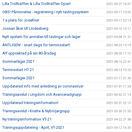
Lilla Trollträffen & Lilla Trollträffen Open!
2021-09-21 16:07
OBS! Påminnelse - registrering i nytt tävlingssystem
2021-09-17 19:02
1:a plats för Josefine!
2021-09-11 22:13
Jossan åker till Lindesberg
2021-09-10 10:17
Nytt system för anmälan till tävlingar och läger
2021-09-08 21:37
ÄNTLIGEN! - snart dags för terminsstart!
2021-08-23 19:19
Alf uppvaktad på sin 80-årsdag
2021-08-20 17:15
Sommarläger 2021
2021-08-16 22:41
Terminsstart HT-21
2021-08-13 10:23
Sommarläger 2021
2021-07-17 21:30
Uppdaterad info med anledning av coronavirus!
2021-07-01 17:24
Träningsavslut i Ungdom och Avanceradgrupp
2021-06-02 21:14
Uppdaterad träningsinformation!
2021-05-31 22:15
Träningsavslut i Knatte & Nybörjargrupp.
2021-05-30 21:50
Ny träningsinformation VT-21
2021-04-22 21:38
Träningsuppdatering - April, VT-2021
2021-04-12 16:35