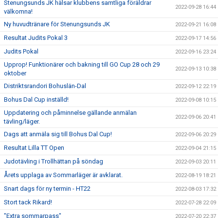
Stenungsunds JK hälsar klubbens samtliga föräldrar
2022-09-28 16:44
välkomna!
Ny huvudtränare för Stenungsunds JK
2022-09-21 16:08
Resultat Judits Pokal 3
2022-09-17 14:56
Judits Pokal
2022-09-16 23:24
Upprop! Funktionärer och bakning till GO Cup 28 och 29
2022-09-13 10:38
oktober
Distriktsrandori Bohuslän-Dal
2022-09-12 22:19
Bohus Dal Cup inställd!
2022-09-08 10:15
Uppdatering och påminnelse gällande anmälan
2022-09-06 20:41
tävling/läger.
Dags att anmäla sig till Bohus Dal Cup!
2022-09-06 20:29
Resultat Lilla TT Open
2022-09-04 21:15
Judotävling i Trollhättan på söndag
2022-09-03 20:11
Årets upplaga av Sommarläger är avklarat.
2022-08-19 18:21
Snart dags för ny termin - HT22
2022-08-03 17:32
Stort tack Rikard!
2022-07-28 22:09
"Extra sommarpass"
2022-07-20 22:37