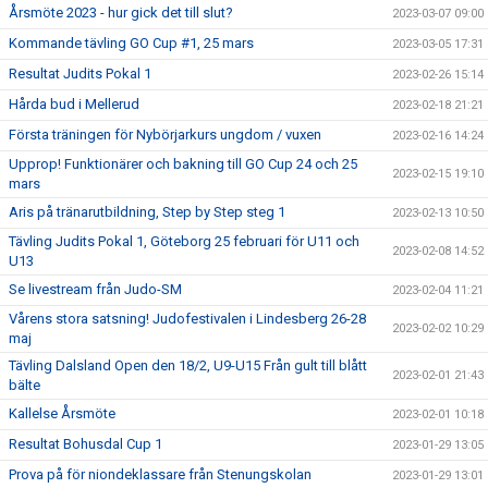
Årsmöte 2023 - hur gick det till slut?
2023-03-07 09:00
Kommande tävling GO Cup #1, 25 mars
2023-03-05 17:31
Resultat Judits Pokal 1
2023-02-26 15:14
Hårda bud i Mellerud
2023-02-18 21:21
Första träningen för Nybörjarkurs ungdom / vuxen
2023-02-16 14:24
Upprop! Funktionärer och bakning till GO Cup 24 och 25
2023-02-15 19:10
mars
Aris på tränarutbildning, Step by Step steg 1
2023-02-13 10:50
Tävling Judits Pokal 1, Göteborg 25 februari för U11 och
2023-02-08 14:52
U13
Se livestream från Judo-SM
2023-02-04 11:21
Vårens stora satsning! Judofestivalen i Lindesberg 26-28
2023-02-02 10:29
maj
Tävling Dalsland Open den 18/2, U9-U15 Från gult till blått
2023-02-01 21:43
bälte
Kallelse Årsmöte
2023-02-01 10:18
Resultat Bohusdal Cup 1
2023-01-29 13:05
Prova på för niondeklassare från Stenungskolan
2023-01-29 13:01