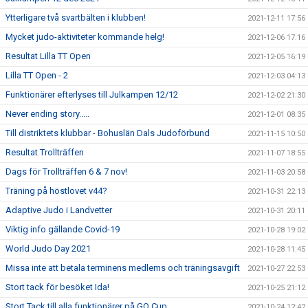
Ytterligare två svartbälten i klubben!
2021-12-11 17:56
Mycket judo-aktiviteter kommande helg!
2021-12-06 17:16
Resultat Lilla TT Open
2021-12-05 16:19
Lilla TT Open - 2
2021-12-03 04:13
Funktionärer efterlyses till Julkampen 12/12
2021-12-02 21:30
Never ending story.....
2021-12-01 08:35
Till distriktets klubbar - Bohuslän Dals Judoförbund
2021-11-15 10:50
Resultat Trollträffen
2021-11-07 18:55
Dags för Trollträffen 6 & 7 nov!
2021-11-03 20:58
Träning på höstlovet v44?
2021-10-31 22:13
Adaptive Judo i Landvetter
2021-10-31 20:11
Viktig info gällande Covid-19
2021-10-28 19:02
World Judo Day 2021
2021-10-28 11:45
Missa inte att betala terminens medlems och träningsavgift
2021-10-27 22:53
Stort tack för besöket Ida!
2021-10-25 21:12
Stort Tack till alla funktionärer på GO Cup
2021-10-24 12:42