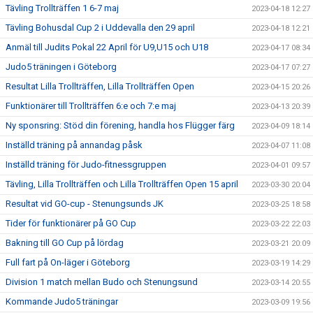
Tävling Trollträffen 1 6-7 maj
2023-04-18 12:27
Tävling Bohusdal Cup 2 i Uddevalla den 29 april
2023-04-18 12:21
Anmäl till Judits Pokal 22 April för U9,U15 och U18
2023-04-17 08:34
Judo5 träningen i Göteborg
2023-04-17 07:27
Resultat Lilla Trollträffen, Lilla Trollträffen Open
2023-04-15 20:26
Funktionärer till Trollträffen 6:e och 7:e maj
2023-04-13 20:39
Ny sponsring: Stöd din förening, handla hos Flügger färg
2023-04-09 18:14
Inställd träning på annandag påsk
2023-04-07 11:08
Inställd träning för Judo-fitnessgruppen
2023-04-01 09:57
Tävling, Lilla Trollträffen och Lilla Trollträffen Open 15 april
2023-03-30 20:04
Resultat vid GO-cup - Stenungsunds JK
2023-03-25 18:58
Tider för funktionärer på GO Cup
2023-03-22 22:03
Bakning till GO Cup på lördag
2023-03-21 20:09
Full fart på On-läger i Göteborg
2023-03-19 14:29
Division 1 match mellan Budo och Stenungsund
2023-03-14 20:55
Kommande Judo5 träningar
2023-03-09 19:56