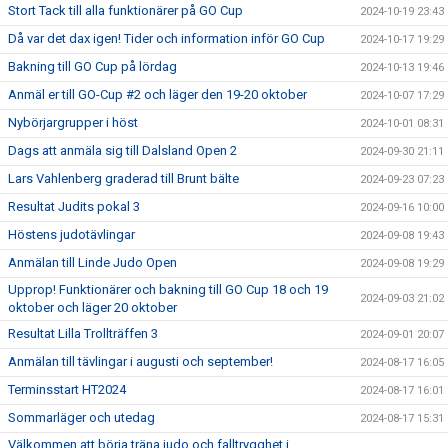
Stort Tack till alla funktionärer på GO Cup
2024-10-19 23:43
Då var det dax igen! Tider och information inför GO Cup
2024-10-17 19:29
Bakning till GO Cup på lördag
2024-10-13 19:46
Anmäl er till GO-Cup #2 och läger den 19-20 oktober
2024-10-07 17:29
Nybörjargrupper i höst
2024-10-01 08:31
Dags att anmäla sig till Dalsland Open 2
2024-09-30 21:11
Lars Vahlenberg graderad till Brunt bälte
2024-09-23 07:23
Resultat Judits pokal 3
2024-09-16 10:00
Höstens judotävlingar
2024-09-08 19:43
Anmälan till Linde Judo Open
2024-09-08 19:29
Upprop! Funktionärer och bakning till GO Cup 18 och 19
2024-09-03 21:02
oktober och läger 20 oktober
Resultat Lilla Trollträffen 3
2024-09-01 20:07
Anmälan till tävlingar i augusti och september!
2024-08-17 16:05
Terminsstart HT2024
2024-08-17 16:01
Sommarläger och utedag
2024-08-17 15:31
Välkommen att börja träna judo och falltrygghet i