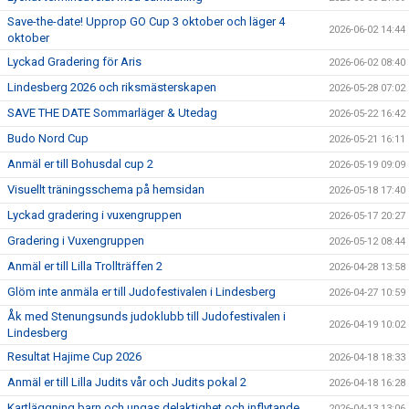
Save-the-date! Upprop GO Cup 3 oktober och läger 4
2026-06-02 14:44
oktober
Lyckad Gradering för Aris
2026-06-02 08:40
Lindesberg 2026 och riksmästerskapen
2026-05-28 07:02
SAVE THE DATE Sommarläger & Utedag
2026-05-22 16:42
Budo Nord Cup
2026-05-21 16:11
Anmäl er till Bohusdal cup 2
2026-05-19 09:09
Visuellt träningsschema på hemsidan
2026-05-18 17:40
Lyckad gradering i vuxengruppen
2026-05-17 20:27
Gradering i Vuxengruppen
2026-05-12 08:44
Anmäl er till Lilla Trollträffen 2
2026-04-28 13:58
Glöm inte anmäla er till Judofestivalen i Lindesberg
2026-04-27 10:59
Åk med Stenungsunds judoklubb till Judofestivalen i
2026-04-19 10:02
Lindesberg
Resultat Hajime Cup 2026
2026-04-18 18:33
Anmäl er till Lilla Judits vår och Judits pokal 2
2026-04-18 16:28
Kartläggning barn och ungas delaktighet och inflytande
2026-04-13 13:06