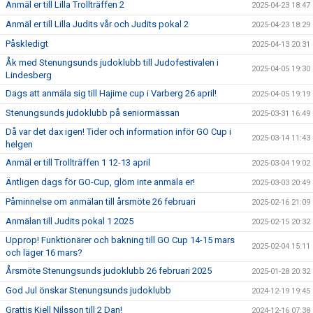
Anmäl er till Lilla Trollträffen 2
2025-04-23 18:47
Anmäl er till Lilla Judits vår och Judits pokal 2
2025-04-23 18:29
Påskledigt
2025-04-13 20:31
Åk med Stenungsunds judoklubb till Judofestivalen i
2025-04-05 19:30
Lindesberg
Dags att anmäla sig till Hajime cup i Varberg 26 april!
2025-04-05 19:19
Stenungsunds judoklubb på seniormässan
2025-03-31 16:49
Då var det dax igen! Tider och information inför GO Cup i
2025-03-14 11:43
helgen
Anmäl er till Trollträffen 1 12-13 april
2025-03-04 19:02
Äntligen dags för GO-Cup, glöm inte anmäla er!
2025-03-03 20:49
Påminnelse om anmälan till årsmöte 26 februari
2025-02-16 21:09
Anmälan till Judits pokal 1 2025
2025-02-15 20:32
Upprop! Funktionärer och bakning till GO Cup 14-15 mars
2025-02-04 15:11
och läger 16 mars?
Årsmöte Stenungsunds judoklubb 26 februari 2025
2025-01-28 20:32
God Jul önskar Stenungsunds judoklubb
2024-12-19 19:45
Grattis Kjell Nilsson till 2 Dan!
2024-12-16 07:38