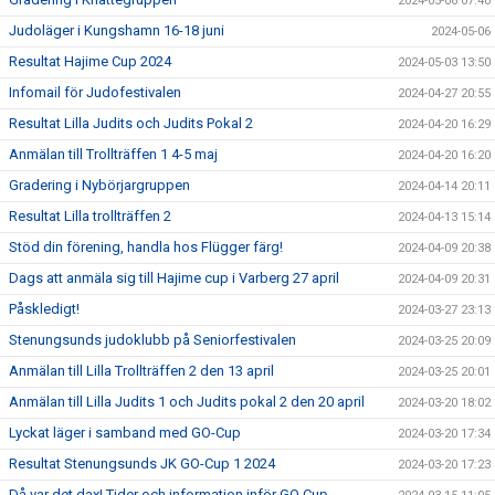
2024-05-06 07:40
Judoläger i Kungshamn 16-18 juni
2024-05-06
Resultat Hajime Cup 2024
2024-05-03 13:50
Infomail för Judofestivalen
2024-04-27 20:55
Resultat Lilla Judits och Judits Pokal 2
2024-04-20 16:29
Anmälan till Trollträffen 1 4-5 maj
2024-04-20 16:20
Gradering i Nybörjargruppen
2024-04-14 20:11
Resultat Lilla trollträffen 2
2024-04-13 15:14
Stöd din förening, handla hos Flügger färg!
2024-04-09 20:38
Dags att anmäla sig till Hajime cup i Varberg 27 april
2024-04-09 20:31
Påskledigt!
2024-03-27 23:13
Stenungsunds judoklubb på Seniorfestivalen
2024-03-25 20:09
Anmälan till Lilla Trollträffen 2 den 13 april
2024-03-25 20:01
Anmälan till Lilla Judits 1 och Judits pokal 2 den 20 april
2024-03-20 18:02
Lyckat läger i samband med GO-Cup
2024-03-20 17:34
Resultat Stenungsunds JK GO-Cup 1 2024
2024-03-20 17:23
Då var det dax! Tider och information inför GO Cup