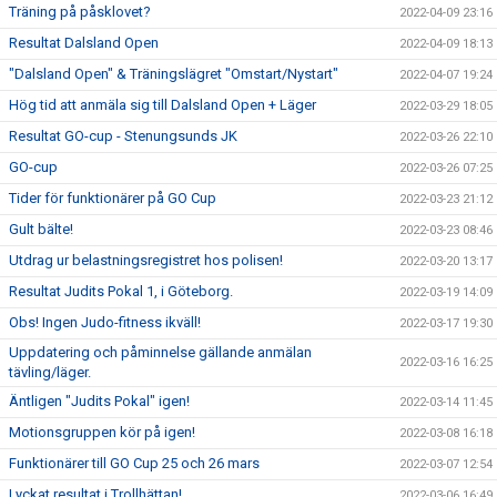
Träning på påsklovet?
2022-04-09 23:16
Resultat Dalsland Open
2022-04-09 18:13
"Dalsland Open" & Träningslägret "Omstart/Nystart"
2022-04-07 19:24
Hög tid att anmäla sig till Dalsland Open + Läger
2022-03-29 18:05
Resultat GO-cup - Stenungsunds JK
2022-03-26 22:10
GO-cup
2022-03-26 07:25
Tider för funktionärer på GO Cup
2022-03-23 21:12
Gult bälte!
2022-03-23 08:46
Utdrag ur belastningsregistret hos polisen!
2022-03-20 13:17
Resultat Judits Pokal 1, i Göteborg.
2022-03-19 14:09
Obs! Ingen Judo-fitness ikväll!
2022-03-17 19:30
Uppdatering och påminnelse gällande anmälan
2022-03-16 16:25
tävling/läger.
Äntligen "Judits Pokal" igen!
2022-03-14 11:45
Motionsgruppen kör på igen!
2022-03-08 16:18
Funktionärer till GO Cup 25 och 26 mars
2022-03-07 12:54
Lyckat resultat i Trollhättan!
2022-03-06 16:49