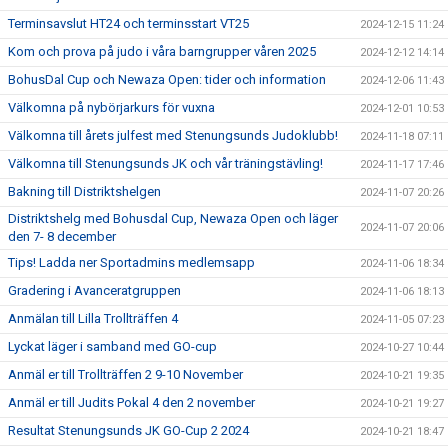
Terminsavslut HT24 och terminsstart VT25
2024-12-15 11:24
Kom och prova på judo i våra barngrupper våren 2025
2024-12-12 14:14
BohusDal Cup och Newaza Open: tider och information
2024-12-06 11:43
Välkomna på nybörjarkurs för vuxna
2024-12-01 10:53
Välkomna till årets julfest med Stenungsunds Judoklubb!
2024-11-18 07:11
Välkomna till Stenungsunds JK och vår träningstävling!
2024-11-17 17:46
Bakning till Distriktshelgen
2024-11-07 20:26
Distriktshelg med Bohusdal Cup, Newaza Open och läger
2024-11-07 20:06
den 7- 8 december
Tips! Ladda ner Sportadmins medlemsapp
2024-11-06 18:34
Gradering i Avanceratgruppen
2024-11-06 18:13
Anmälan till Lilla Trollträffen 4
2024-11-05 07:23
Lyckat läger i samband med GO-cup
2024-10-27 10:44
Anmäl er till Trollträffen 2 9-10 November
2024-10-21 19:35
Anmäl er till Judits Pokal 4 den 2 november
2024-10-21 19:27
Resultat Stenungsunds JK GO-Cup 2 2024
2024-10-21 18:47