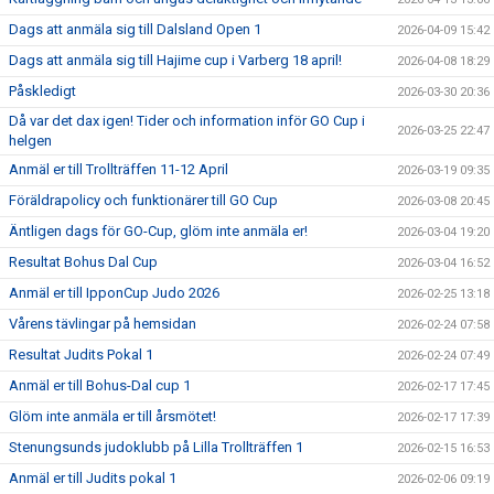
Dags att anmäla sig till Dalsland Open 1
2026-04-09 15:42
Dags att anmäla sig till Hajime cup i Varberg 18 april!
2026-04-08 18:29
Påskledigt
2026-03-30 20:36
Då var det dax igen! Tider och information inför GO Cup i
2026-03-25 22:47
helgen
Anmäl er till Trollträffen 11-12 April
2026-03-19 09:35
Föräldrapolicy och funktionärer till GO Cup
2026-03-08 20:45
Äntligen dags för GO-Cup, glöm inte anmäla er!
2026-03-04 19:20
Resultat Bohus Dal Cup
2026-03-04 16:52
Anmäl er till IpponCup Judo 2026
2026-02-25 13:18
Vårens tävlingar på hemsidan
2026-02-24 07:58
Resultat Judits Pokal 1
2026-02-24 07:49
Anmäl er till Bohus-Dal cup 1
2026-02-17 17:45
Glöm inte anmäla er till årsmötet!
2026-02-17 17:39
Stenungsunds judoklubb på Lilla Trollträffen 1
2026-02-15 16:53
Anmäl er till Judits pokal 1
2026-02-06 09:19