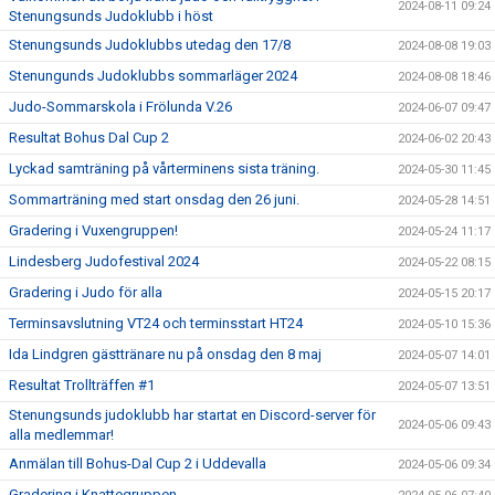
2024-08-11 09:24
Stenungsunds Judoklubb i höst
Stenungsunds Judoklubbs utedag den 17/8
2024-08-08 19:03
Stenungunds Judoklubbs sommarläger 2024
2024-08-08 18:46
Judo-Sommarskola i Frölunda V.26
2024-06-07 09:47
Resultat Bohus Dal Cup 2
2024-06-02 20:43
Lyckad samträning på vårterminens sista träning.
2024-05-30 11:45
Sommarträning med start onsdag den 26 juni.
2024-05-28 14:51
Gradering i Vuxengruppen!
2024-05-24 11:17
Lindesberg Judofestival 2024
2024-05-22 08:15
Gradering i Judo för alla
2024-05-15 20:17
Terminsavslutning VT24 och terminsstart HT24
2024-05-10 15:36
Ida Lindgren gästtränare nu på onsdag den 8 maj
2024-05-07 14:01
Resultat Trollträffen #1
2024-05-07 13:51
Stenungsunds judoklubb har startat en Discord-server för
2024-05-06 09:43
alla medlemmar!
Anmälan till Bohus-Dal Cup 2 i Uddevalla
2024-05-06 09:34
Gradering i Knattegruppen