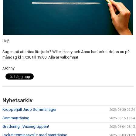
Hej!
Sugen på att träna lite judo? Wille, Henry och Anna har bokat dojon nu på
måndag kl 17:30 till 19:00. Alla är välkomna!
/Jonny
Nyhetsarkiv
Kroppefjäll Judo Sommarläger
2026-06-30 09:24
Sommarträning
2026-06-15 13:54
Gradering i Vuxengruppen!
2026-06-04 08:13
Lyckat terminsavslut med samträning
2026-06-03 21:39