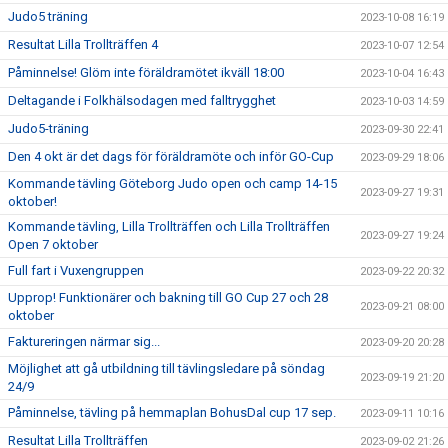
Judo5 träning
2023-10-08 16:19
Resultat Lilla Trollträffen 4
2023-10-07 12:54
Påminnelse! Glöm inte föräldramötet ikväll 18:00
2023-10-04 16:43
Deltagande i Folkhälsodagen med falltrygghet
2023-10-03 14:59
Judo5-träning
2023-09-30 22:41
Den 4 okt är det dags för föräldramöte och inför GO-Cup
2023-09-29 18:06
Kommande tävling Göteborg Judo open och camp 14-15
2023-09-27 19:31
oktober!
Kommande tävling, Lilla Trollträffen och Lilla Trollträffen
2023-09-27 19:24
Open 7 oktober
Full fart i Vuxengruppen
2023-09-22 20:32
Upprop! Funktionärer och bakning till GO Cup 27 och 28
2023-09-21 08:00
oktober
Faktureringen närmar sig...
2023-09-20 20:28
Möjlighet att gå utbildning till tävlingsledare på söndag
2023-09-19 21:20
24/9
Påminnelse, tävling på hemmaplan BohusDal cup 17 sep.
2023-09-11 10:16
Resultat Lilla Trollträffen
2023-09-02 21:26