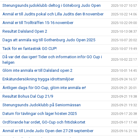
Stenungsunds judoklubb deltog i Göteborg Judo Open
2025-10-27 10:57
Anmäl er till Judits pokal och Lilla Judits den 8 november
2025-10-22 14:06
Anmäl er till Trollträffen 15-16 november
2025-10-22 09:00
Resultat Dalsland Open 2
2025-10-13 08:37
Dags att anmäla sig till Gothenburg Judo Open 2025
2025-10-07 20:02
Tack för en fantastisk GO CUP!
2025-10-07 19:49
Då var det dax igen! Tider och information inför GO Cup i
2025-10-02 22:17
helgen
Glöm inte anmäla er till Dalsland open 2
2025-10-01 14:45
Enkätundersökning trygga idrottsmiljöer
2025-09-24 16:57
Äntligen dags för GO-Cup, glöm inte anmäla er!
2025-09-21 20:01
Resultat Bohus Dal Cup 21/9
2025-09-21 19:38
Stenungsunds Judoklubb på Seniormässan
2025-09-21 19:32
Datum för tävlingar och läger hösten 2025
2025-09-17 20:38
Ordförande har ordet, GO-Cup och fritidskortet
2025-09-17 17:48
Anmäl er till Linde Judo Open den 27-28 september
2025-09-16 21:16