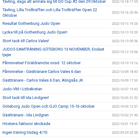
Tävling, dags att anmäla sig till GO Cup #2 den 29 Oktober
2022-10-18 17:59
Tävling, Lilla Trollträffen och Lilla Trollträffen Open 22
2022-10-16 20:46
Oktober
Resultat Gothenburg Judo Open
2022-10-15 19:20
Lycka till på Gothenburg Judo Open!
2022-10-13 10:20
Stort tack till Carlos Vales!
2022-10-13 09:36
JUDO5 SAMTRÄNING GÖTEBORG 13 NOVEMBER, Endast
2022-10-12 10:06
tjejer
Påminnelse! Föräldramöte onsd. 12 oktober
2022-10-10 19:16
Påminnelse - Gästtränare Carlos Vales 6 dan
2022-10-09 18:43
Gästtränare - Carlos Vales 6 Dan, Alingsås JK
2022-10-09 17:55
Judo-VM i Uzbekistan
2022-10-07 19:43
Stort tack till Ida Lindgren!
2022-10-05 21:32
Göteborg Judo Open och GJO Camp 15-16 oktober
2022-10-05 12:37
Gästtränare - Ida Lindgren
2022-10-02 21:40
Höstens fakturor skickade
2022-10-01 19:37
Ingen träning tisdag 4/10
2022-09-29 22:30