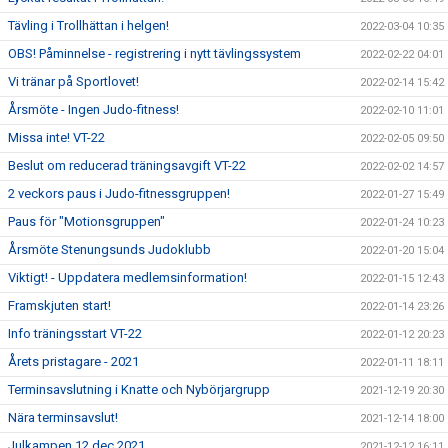
Tävling i Trollhättan i helgen!
2022-03-04 10:35
OBS! Påminnelse - registrering i nytt tävlingssystem
2022-02-22 04:01
Vi tränar på Sportlovet!
2022-02-14 15:42
Årsmöte - Ingen Judo-fitness!
2022-02-10 11:01
Missa inte! VT-22
2022-02-05 09:50
Beslut om reducerad träningsavgift VT-22
2022-02-02 14:57
2 veckors paus i Judo-fitnessgruppen!
2022-01-27 15:49
Paus för "Motionsgruppen"
2022-01-24 10:23
Årsmöte Stenungsunds Judoklubb
2022-01-20 15:04
Viktigt! - Uppdatera medlemsinformation!
2022-01-15 12:43
Framskjuten start!
2022-01-14 23:26
Info träningsstart VT-22
2022-01-12 20:23
Årets pristagare - 2021
2022-01-11 18:11
Terminsavslutning i Knatte och Nybörjargrupp
2021-12-19 20:30
Nära terminsavslut!
2021-12-14 18:00
Julkampen 12 dec 2021
2021-12-12 16:11