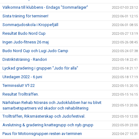
Välkomna till klubbens - Endags "Sommarläger"
2022-07-03 23:12
Sista träning för terminen!
2022-06-01 12:15
Sommarjudoskola i Kroppefjäll
2022-06-01 08:55
Resultat Budo Nord Cup
2022-05-27 13:19
Ingen Judo-fitness 26 maj
2022-05-26 08:45
Budo Nord Cup och Lugi Judo Camp
2022-05-24 07:38
Distriktsträning - Randori
2022-05-18 22:41
Lyckad gradering i gruppen "Judo för alla"
2022-05-18 21:17
Utedagen 2022 - 6 juni
2022-05-18 17:19
Terminsslut! VT-22
2022-05-15 20:15
Resultat Trollträffen.
2022-05-15 16:15
Närhälsan Rehab Nösnäs och Judoklubben har nu blivit
2022-05-13 20:06
samarbetspartners vid skador och rehabilitering
Trollträffen, Riksmästerskap och Judofestival.
2022-05-10 12:00
Avslutning & gradering knattegrupp och nyb.grupp
2022-05-09 23:00
Paus för Motionsgruppen resten av terminen
2022-04-27 10:31