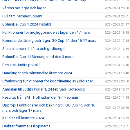
2024-03-15 11:05
Vårens tävlingar och läger
2024-03-04 20:38
Full fart i vuxengruppen!
2024-03-04 20:31
BohusDal Cup 1 2024 Inställd
2024-02-29 21:47
Funktionärer för möjliggörande av läger den 17 mars
2024-02-29 19:28
Kommande tävling och läger, GO Cup #1 den 16-17 mars
2024-02-29 17:18
Sista chansen till tårta och godisregn!
2024-02-25 12:19
BohusDal Cup 1 i Stenungsund den 3 mars
2024-02-24 17:00
Resultat Judits pokal 1
2024-02-24 16:10
Handlingar och påminnelse årsmöte 2024
2024-02-21 19:48
Efterlysning funktionärer för koordinering av judoläger
2024-02-19 20:30
Anmälan till Judits Pokal 1, 24 februari i Göteborg
2024-02-11 18:57
Resultat från SM i Trollhättan den 3-4 Februari
2024-02-10 11:48
Upprop! Funktionärer och bakning till GO Cup 15 och 16
2024-02-07 20:46
mars och läger 17 mars
Kallelse till årsmöte 2024
2024-02-04 19:29
Dräkter framme i Filippinerna
2024-02-03 13:31