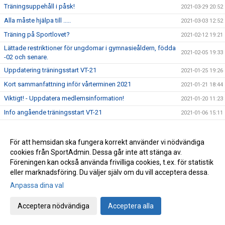
Träningsuppehåll i påsk!
2021-03-29 20:52
Alla måste hjälpa till .....
2021-03-03 12:52
Träning på Sportlovet?
2021-02-12 19:21
Lättade restriktioner för ungdomar i gymnasieåldern, födda
2021-02-05 19:33
-02 och senare.
Uppdatering träningsstart VT-21
2021-01-25 19:26
Kort sammanfattning inför vårterminen 2021
2021-01-21 18:44
Viktigt! - Uppdatera medlemsinformation!
2021-01-20 11:23
Info angående träningsstart VT-21
2021-01-06 15:11
Ordförande har ordet!
2020-12-22 20:36
Årets pristagare 2020 (Året då Covid-19 gäckade oss alla)
2020-12-11 18:01
För att hemsidan ska fungera korrekt använder vi nödvändiga
cookies från SportAdmin. Dessa går inte att stänga av.
Avslutningsträning för Ungd.gruppen &
2020-12-11 15:27
Föreningen kan också använda frivilliga cookies, t.ex. för statistik
Avanceradgruppen.
eller marknadsföring. Du väljer själv om du vill acceptera dessa.
Avslutningsträning för Knatte och Nybörjargrupp!
2020-12-06 19:11
Anpassa dina val
Terminsslutet är nära!
2020-12-05 10:55
Missa inte klubbens Träningsbingo!
2020-12-01 21:48
Acceptera nödvändiga
Acceptera alla
Ny uppdaterad info kring Covid-19 och vår träning HT-20!
2020-11-24 21:02