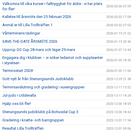
Välkomna till våra kurser i falltrygghet för äldre - vi har plats
2026-02-06 07:09
för fler!
Kallelse till årsmöte den 25 februari 2026
2026-02-02 17:04
Anmäl er till Lilla Trollträffen 1
2026-02-02 07:03
Vårterminens tävlingar
2026-01-19 21:02
SAVE-THE-DATE ÅRSMÖTE 2026
2026-01-19 20:36
Upprop GO Cup 28 mars och läger 29 mars
2026-01-07 15:43
Engagera dig i klubben – vi söker ledamot och suppleanter
2026-01-05 18:35
i styrelsen
Terminsstart 2026!
2026-01-05 11:06
Gott nytt år från Stenungsunds Judoklubb
2025-12-29 21:38
Terminsavslutning och gradering i vuxengruppen
2025-12-17 13:52
Jul-judo i Uddevalla
2025-12-11 14:24
Hjälp oss bli fler!
2025-12-06 18:59
Stenungsunds judoklubb på Bohusdal Cup 3
2025-12-06 18:42
Gradering i knatte- och barngruppen
2025-12-01 11:54
Resultat Lilla Trollträffen
2025-12-01 09:06