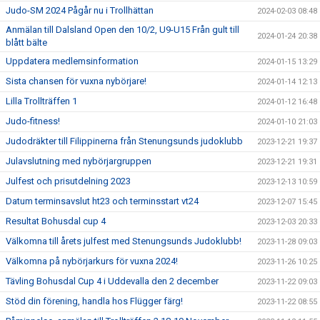
Judo-SM 2024 Pågår nu i Trollhättan
2024-02-03 08:48
Anmälan till Dalsland Open den 10/2, U9-U15 Från gult till
2024-01-24 20:38
blått bälte
Uppdatera medlemsinformation
2024-01-15 13:29
Sista chansen för vuxna nybörjare!
2024-01-14 12:13
Lilla Trollträffen 1
2024-01-12 16:48
Judo-fitness!
2024-01-10 21:03
Judodräkter till Filippinerna från Stenungsunds judoklubb
2023-12-21 19:37
Julavslutning med nybörjargruppen
2023-12-21 19:31
Julfest och prisutdelning 2023
2023-12-13 10:59
Datum terminsavslut ht23 och terminsstart vt24
2023-12-07 15:45
Resultat Bohusdal cup 4
2023-12-03 20:33
Välkomna till årets julfest med Stenungsunds Judoklubb!
2023-11-28 09:03
Välkomna på nybörjarkurs för vuxna 2024!
2023-11-26 10:25
Tävling Bohusdal Cup 4 i Uddevalla den 2 december
2023-11-22 09:03
Stöd din förening, handla hos Flügger färg!
2023-11-22 08:55