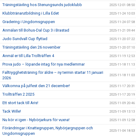
Träningstävling hos Stenungsunds judoklubb
2025-12-01 08:50
Klubbtränarutbildning i Lilla Edet
2025-11-24 10:03
Gradering i Ungdomsgruppen
2025-11-24 07:58
Anmälan till Bohus-Dal Cup 3 i Brastad
2025-11-21 09:44
Judo Sundvall Cup flyttad
2025-11-20 07:22
Träningstävling den 26 november
2025-11-20 07:10
Anmäl er till Lilla Trollträffen 4
2025-11-19 12:53
Prova judo – löpande intag för nya medlemmar
2025-11-18 11:13
Falltrygghetsträning för äldre – ny termin startar 11 januari
2025-11-18 11:03
2026
Välkomna på julfest den 21 december!
2025-11-17 20:31
Trollträffen 2 2025
2025-11-17 20:19
Ett stort tack till Aris!
2025-11-09 20:46
Tack Wille!
2025-11-09 13:13
Nu kör vi igen - Nybörjarkurs för vuxna!
2025-11-09 12:58
Förändringar i Knattegruppen, Nybörjargruppen och
2025-11-04 18:53
Ungdomsgruppen