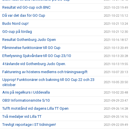
Resultat vid GO-cup och BNC
2021-10-23 19:49
Då var det dax för GO Cup
2021-10-22 15:12
Budo Nord cup!
2021-10-21 13:24
GO-cup på lördag
2021-10-21 12:30
Resultat Gothenburg Judo Open
2021-10-16 18:57
Påminnelse funktionärer till GO Cup
2021-10-13 20:49
Efterlysning Sjukvårdare till GO Cup 23/10
2021-10-13 20:28
4 tävlande vid Gothenburg Judo Open.
2021-10-13 19:55
Fakturering av höstens medlems och träningsavgift
2021-10-07 20:13
Upprop! Funktionärer och bakning till GO Cup 22 och 23
2021-10-05 20:50
oktober
Aris på regelkurs i Uddevalla
2021-10-02 20:48
OBS! Informationsmöte 5/10
2021-09-29 23:47
Tufft motstånd vid dagens Lilla TT Open
2021-09-26 14:28
Två medaljer vid Lilla TT
2021-09-25 14:16
Trevligt reportage i ST tidningen!
2021-09-22 09:49