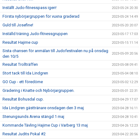
Inställt Judo-fitnesspass igen!
2023-05-24 20:30
Första nybörjargruppen för vuxna graderad
2023-05-24 14:49
Guld till Josefine!
2023-05-20 20:07
Inställd träning Judo-fitnessgruppen
2023-05-17 17:03
Resultat Hajime cup
2023-05-15 11:14
Sista chansen för anmälan till Judofestivalen nu på onsdag
2023-05-09 20:56
den 10/5
Resultat Trollträffen
2023-05-08 09:41
Stort tack till Ida Lindgren
2023-05-04 08:10
GO Cup - ett föredöme
2023-05-02 12:29
Gradering i Knatte och Nybörjargruppen.
2023-05-01 22:31
Resultat Bohusdal cup.
2023-04-29 17:07
Ida Lindgren gästtränare onsdagen den 3 maj
2023-04-28 16:11
Stenungsunds Arena stängd 1 maj
2023-04-28 10:41
Kommande Tävling Hajime Cup i Varberg 13 maj
2023-04-26 12:23
Resultat Judits Pokal #2
2023-04-22 20:56