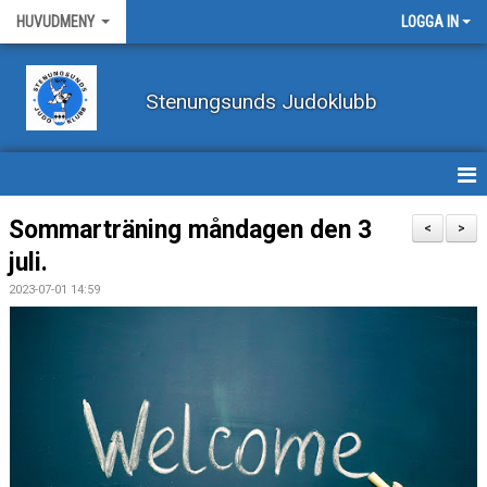
HUVUDMENY
LOGGA IN
Stenungsunds Judoklubb
HEM
Sommarträning måndagen den 3
<
>
juli.
FÖRBUNDSNYHETER
2023-07-01 14:59
BILDER
BÖRJA TRÄNA JUDO
BLI MEDLEM
VECKOSCHEMA