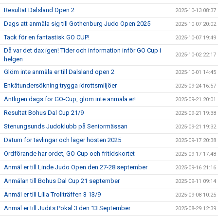
Resultat Dalsland Open 2
2025-10-13 08:37
Dags att anmäla sig till Gothenburg Judo Open 2025
2025-10-07 20:02
Tack för en fantastisk GO CUP!
2025-10-07 19:49
Då var det dax igen! Tider och information inför GO Cup i
2025-10-02 22:17
helgen
Glöm inte anmäla er till Dalsland open 2
2025-10-01 14:45
Enkätundersökning trygga idrottsmiljöer
2025-09-24 16:57
Äntligen dags för GO-Cup, glöm inte anmäla er!
2025-09-21 20:01
Resultat Bohus Dal Cup 21/9
2025-09-21 19:38
Stenungsunds Judoklubb på Seniormässan
2025-09-21 19:32
Datum för tävlingar och läger hösten 2025
2025-09-17 20:38
Ordförande har ordet, GO-Cup och fritidskortet
2025-09-17 17:48
Anmäl er till Linde Judo Open den 27-28 september
2025-09-16 21:16
Anmälan till Bohus Dal Cup 21 september
2025-09-11 09:14
Anmäl er till Lilla Trollträffen 3 13/9
2025-09-08 10:25
Anmäl er till Judits Pokal 3 den 13 September
2025-08-29 12:39