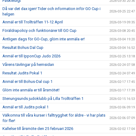
Påskledigt
2026-03-30 20:36
Då var det dax igen! Tider och information inför GO Cup i
2026-03-25 22:47
helgen
Anmäl er till Trollträffen 11-12 April
2026-03-19 09:35
Föräldrapolicy och funktionärer till GO Cup
2026-03-08 20:45
Äntligen dags för GO-Cup, glöm inte anmäla er!
2026-03-04 19:20
Resultat Bohus Dal Cup
2026-03-04 16:52
Anmäl er till IpponCup Judo 2026
2026-02-25 13:18
Vårens tävlingar på hemsidan
2026-02-24 07:58
Resultat Judits Pokal 1
2026-02-24 07:49
Anmäl er till Bohus-Dal cup 1
2026-02-17 17:45
Glöm inte anmäla er till årsmötet!
2026-02-17 17:39
Stenungsunds judoklubb på Lilla Trollträffen 1
2026-02-15 16:53
Anmäl er till Judits pokal 1
2026-02-06 09:19
Välkomna till våra kurser i falltrygghet för äldre - vi har plats
2026-02-06 07:09
för fler!
Kallelse till årsmöte den 25 februari 2026
2026-02-02 17:04