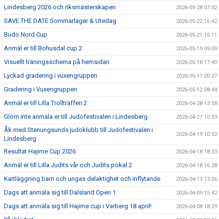
Lindesberg 2026 och riksmästerskapen
2026-05-28 07:02
SAVE THE DATE Sommarläger & Utedag
2026-05-22 16:42
Budo Nord Cup
2026-05-21 16:11
Anmäl er till Bohusdal cup 2
2026-05-19 09:09
Visuellt träningsschema på hemsidan
2026-05-18 17:40
Lyckad gradering i vuxengruppen
2026-05-17 20:27
Gradering i Vuxengruppen
2026-05-12 08:44
Anmäl er till Lilla Trollträffen 2
2026-04-28 13:58
Glöm inte anmäla er till Judofestivalen i Lindesberg
2026-04-27 10:59
Åk med Stenungsunds judoklubb till Judofestivalen i
2026-04-19 10:02
Lindesberg
Resultat Hajime Cup 2026
2026-04-18 18:33
Anmäl er till Lilla Judits vår och Judits pokal 2
2026-04-18 16:28
Kartläggning barn och ungas delaktighet och inflytande
2026-04-13 13:06
Dags att anmäla sig till Dalsland Open 1
2026-04-09 15:42
Dags att anmäla sig till Hajime cup i Varberg 18 april!
2026-04-08 18:29