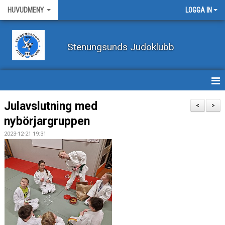
HUVUDMENY
LOGGA IN
Stenungsunds Judoklubb
HEM
Julavslutning med
<
>
nybörjargruppen
FÖRBUNDSNYHETER
2023-12-21 19:31
BILDER
BÖRJA TRÄNA JUDO
BLI MEDLEM
VECKOSCHEMA