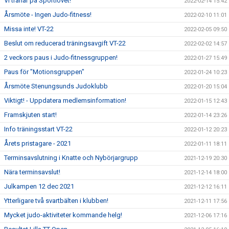
Vi tränar på Sportlovet!
2022-02-14 15:42
Årsmöte - Ingen Judo-fitness!
2022-02-10 11:01
Missa inte! VT-22
2022-02-05 09:50
Beslut om reducerad träningsavgift VT-22
2022-02-02 14:57
2 veckors paus i Judo-fitnessgruppen!
2022-01-27 15:49
Paus för "Motionsgruppen"
2022-01-24 10:23
Årsmöte Stenungsunds Judoklubb
2022-01-20 15:04
Viktigt! - Uppdatera medlemsinformation!
2022-01-15 12:43
Framskjuten start!
2022-01-14 23:26
Info träningsstart VT-22
2022-01-12 20:23
Årets pristagare - 2021
2022-01-11 18:11
Terminsavslutning i Knatte och Nybörjargrupp
2021-12-19 20:30
Nära terminsavslut!
2021-12-14 18:00
Julkampen 12 dec 2021
2021-12-12 16:11
Ytterligare två svartbälten i klubben!
2021-12-11 17:56
Mycket judo-aktiviteter kommande helg!
2021-12-06 17:16