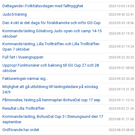
Deltagande i Folkhälsodagen med falltrygghet
2023-10-03 14:59
Judo5-träning
2023-09-30 22:41
Den 4 okt är det dags för föräldramöte och inför GO-Cup
2023-09-29 18:06
Kommande tävling Göteborg Judo open och camp 14-15
2023-09-27 19:31
oktober!
Kommande tävling, Lilla Trollträffen och Lilla Trollträffen
2023-09-27 19:24
Open 7 oktober
Full fart i Vuxengruppen
2023-09-22 20:32
Upprop! Funktionärer och bakning till GO Cup 27 och 28
2023-09-21 08:00
oktober
Faktureringen närmar sig...
2023-09-20 20:28
Möjlighet att gå utbildning till tävlingsledare på söndag
2023-09-19 21:20
24/9
Påminnelse, tävling på hemmaplan BohusDal cup 17 sep.
2023-09-11 10:16
Resultat Lilla Trollträffen
2023-09-02 21:26
Kommande tävling, BohusDal Cup 3 i Stenungsund den 17
2023-08-31 21:06
september
Ordförande har ordet
2023-08-29 08:00