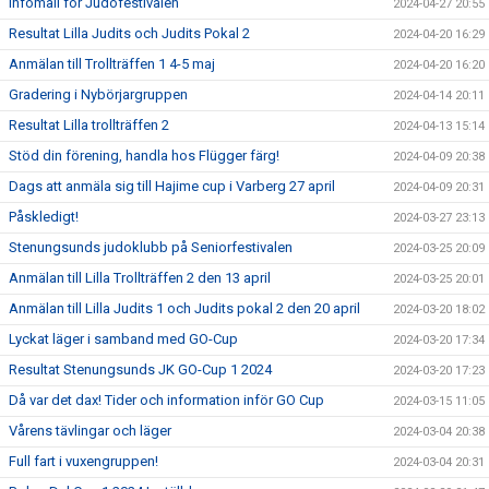
Infomail för Judofestivalen
2024-04-27 20:55
Resultat Lilla Judits och Judits Pokal 2
2024-04-20 16:29
Anmälan till Trollträffen 1 4-5 maj
2024-04-20 16:20
Gradering i Nybörjargruppen
2024-04-14 20:11
Resultat Lilla trollträffen 2
2024-04-13 15:14
Stöd din förening, handla hos Flügger färg!
2024-04-09 20:38
Dags att anmäla sig till Hajime cup i Varberg 27 april
2024-04-09 20:31
Påskledigt!
2024-03-27 23:13
Stenungsunds judoklubb på Seniorfestivalen
2024-03-25 20:09
Anmälan till Lilla Trollträffen 2 den 13 april
2024-03-25 20:01
Anmälan till Lilla Judits 1 och Judits pokal 2 den 20 april
2024-03-20 18:02
Lyckat läger i samband med GO-Cup
2024-03-20 17:34
Resultat Stenungsunds JK GO-Cup 1 2024
2024-03-20 17:23
Då var det dax! Tider och information inför GO Cup
2024-03-15 11:05
Vårens tävlingar och läger
2024-03-04 20:38
Full fart i vuxengruppen!
2024-03-04 20:31