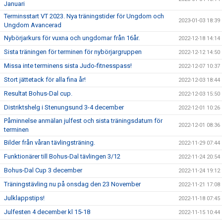
Januari
Terminsstart VT 2023. Nya träningstider för Ungdom och
2023-01-03 18:39
Ungdom Avancerad
Nybörjarkurs för vuxna och ungdomar från 16år.
2022-12-18 14:14
Sista träningen för terminen för nybörjargruppen
2022-12-12 14:50
Missa inte terminens sista Judo-fitnesspass!
2022-12-07 10:37
Stort jättetack för alla fina år!
2022-12-03 18:44
Resultat Bohus-Dal cup.
2022-12-03 15:50
Distriktshelg i Stenungsund 3-4 december
2022-12-01 10:26
Påminnelse anmälan julfest och sista träningsdatum för
2022-12-01 08:36
terminen
Bilder från våran tävlingsträning.
2022-11-29 07:44
Funktionärer till Bohus-Dal tävlingen 3/12
2022-11-24 20:54
Bohus-Dal Cup 3 december
2022-11-24 19:12
Träningstävling nu på onsdag den 23 November
2022-11-21 17:08
Julklappstips!
2022-11-18 07:45
Julfesten 4 december kl 15-18
2022-11-15 10:44