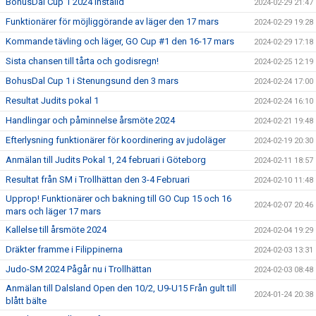
BohusDal Cup 1 2024 Inställd
2024-02-29 21:47
Funktionärer för möjliggörande av läger den 17 mars
2024-02-29 19:28
Kommande tävling och läger, GO Cup #1 den 16-17 mars
2024-02-29 17:18
Sista chansen till tårta och godisregn!
2024-02-25 12:19
BohusDal Cup 1 i Stenungsund den 3 mars
2024-02-24 17:00
Resultat Judits pokal 1
2024-02-24 16:10
Handlingar och påminnelse årsmöte 2024
2024-02-21 19:48
Efterlysning funktionärer för koordinering av judoläger
2024-02-19 20:30
Anmälan till Judits Pokal 1, 24 februari i Göteborg
2024-02-11 18:57
Resultat från SM i Trollhättan den 3-4 Februari
2024-02-10 11:48
Upprop! Funktionärer och bakning till GO Cup 15 och 16
2024-02-07 20:46
mars och läger 17 mars
Kallelse till årsmöte 2024
2024-02-04 19:29
Dräkter framme i Filippinerna
2024-02-03 13:31
Judo-SM 2024 Pågår nu i Trollhättan
2024-02-03 08:48
Anmälan till Dalsland Open den 10/2, U9-U15 Från gult till
2024-01-24 20:38
blått bälte