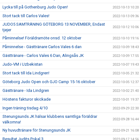
Lycka till på Gothenburg Judo Open!
2022-10-13 10:20
Stort tack till Carlos Vales!
2022-10-13 09:36
JUDO5 SAMTRÄNING GÖTEBORG 13 NOVEMBER, Endast
2022-10-12 10:06
tjejer
Påminnelse! Föräldramöte onsd. 12 oktober
2022-10-10 19:16
Påminnelse - Gästtränare Carlos Vales 6 dan
2022-10-09 18:43
Gästtränare - Carlos Vales 6 Dan, Alingsås JK
2022-10-09 17:55
Judo-VM i Uzbekistan
2022-10-07 19:43
Stort tack till Ida Lindgren!
2022-10-05 21:32
Göteborg Judo Open och GJO Camp 15-16 oktober
2022-10-05 12:37
Gästtränare - Ida Lindgren
2022-10-02 21:40
Höstens fakturor skickade
2022-10-01 19:37
Ingen träning tisdag 4/10
2022-09-29 22:30
Stenungsunds JK hälsar klubbens samtliga föräldrar
2022-09-28 16:44
välkomna!
Ny huvudtränare för Stenungsunds JK
2022-09-21 16:08
Resultat Judits Pokal 3
2022-09-17 14:56