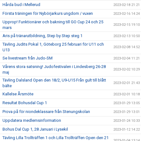
Hårda bud i Mellerud
2023-02-18 21:21
Första träningen för Nybörjarkurs ungdom / vuxen
2023-02-16 14:24
Upprop! Funktionärer och bakning till GO Cup 24 och 25
2023-02-15 19:10
mars
Aris på tränarutbildning, Step by Step steg 1
2023-02-13 10:50
Tävling Judits Pokal 1, Göteborg 25 februari för U11 och
2023-02-08 14:52
U13
Se livestream från Judo-SM
2023-02-04 11:21
Vårens stora satsning! Judofestivalen i Lindesberg 26-28
2023-02-02 10:29
maj
Tävling Dalsland Open den 18/2, U9-U15 Från gult till blått
2023-02-01 21:43
bälte
Kallelse Årsmöte
2023-02-01 10:18
Resultat Bohusdal Cup 1
2023-01-29 13:05
Prova på för niondeklassare från Stenungskolan
2023-01-29 13:01
Uppdatera medlemsinformation
2023-01-24 10:33
Bohus Dal Cup 1, 28 Januari i Lysekil
2023-01-12 14:22
Tävling Lilla Trollträffen 1 och Lilla Trollträffen Open den 21
2023-01-04 13:14