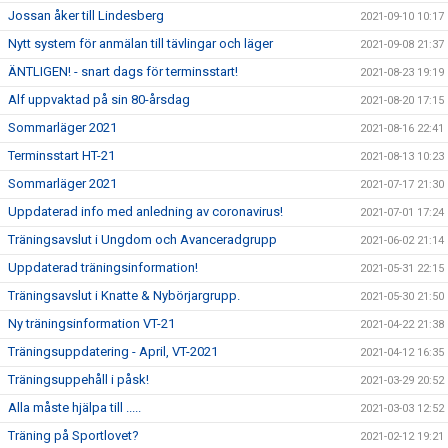
Jossan åker till Lindesberg
2021-09-10 10:17
Nytt system för anmälan till tävlingar och läger
2021-09-08 21:37
ÄNTLIGEN! - snart dags för terminsstart!
2021-08-23 19:19
Alf uppvaktad på sin 80-årsdag
2021-08-20 17:15
Sommarläger 2021
2021-08-16 22:41
Terminsstart HT-21
2021-08-13 10:23
Sommarläger 2021
2021-07-17 21:30
Uppdaterad info med anledning av coronavirus!
2021-07-01 17:24
Träningsavslut i Ungdom och Avanceradgrupp
2021-06-02 21:14
Uppdaterad träningsinformation!
2021-05-31 22:15
Träningsavslut i Knatte & Nybörjargrupp.
2021-05-30 21:50
Ny träningsinformation VT-21
2021-04-22 21:38
Träningsuppdatering - April, VT-2021
2021-04-12 16:35
Träningsuppehåll i påsk!
2021-03-29 20:52
Alla måste hjälpa till .....
2021-03-03 12:52
Träning på Sportlovet?
2021-02-12 19:21