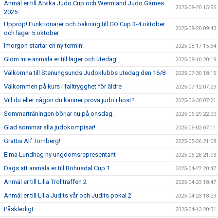
Anmäl er till Arvika Judo Cup och Wermland Judo Games
2025-08-20 15:55
2025
Upprop! Funktionärer och bakning till GO Cup 3-4 oktober
2025-08-20 09:43
och läger 5 oktober
Imorgon startar en ny termin!
2025-08-17 15:54
Glöm inte anmäla er till läger och utedag!
2025-08-10 20:19
Välkomna till Stenungsunds Judoklubbs utedag den 16/8
2025-07-30 18:15
Välkommen på kurs i falltrygghet för äldre
2025-07-12 07:29
Vill du eller någon du känner prova judo i höst?
2025-06-30 07:21
Sommarträningen börjar nu på onsdag.
2025-06-29 22:00
Glad sommar alla judokompisar!
2025-06-02 07:11
Grattis Alf Tornberg!
2025-05-26 21:08
Elma Lundhag ny ungdomsrepresentant
2025-05-26 21:03
Dags att anmäla er till Bohusdal Cup 1
2025-04-27 20:47
Anmäl er till Lilla Trollträffen 2
2025-04-23 18:47
Anmäl er till Lilla Judits vår och Judits pokal 2
2025-04-23 18:29
Påskledigt
2025-04-13 20:31