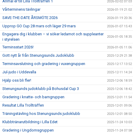
Anmäl er till Lilla Trollträffen 1
2026-02-02 07:03
Vårterminens tävlingar
2026-01-19 21:02
SAVE-THE-DATE ÅRSMÖTE 2026
2026-01-19 20:36
Upprop GO Cup 28 mars och läger 29 mars
2026-01-07 15:43
Engagera dig i klubben – vi söker ledamot och suppleanter
2026-01-05 18:35
i styrelsen
Terminsstart 2026!
2026-01-05 11:06
Gott nytt år från Stenungsunds Judoklubb
2025-12-29 21:38
Terminsavslutning och gradering i vuxengruppen
2025-12-17 13:52
Jul-judo i Uddevalla
2025-12-11 14:24
Hjälp oss bli fler!
2025-12-06 18:59
Stenungsunds judoklubb på Bohusdal Cup 3
2025-12-06 18:42
Gradering i knatte- och barngruppen
2025-12-01 11:54
Resultat Lilla Trollträffen
2025-12-01 09:06
Träningstävling hos Stenungsunds judoklubb
2025-12-01 08:50
Klubbtränarutbildning i Lilla Edet
2025-11-24 10:03
Gradering i Ungdomsgruppen
2025-11-24 07:58