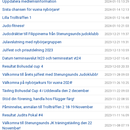
Uppdatera medlemsinformation
2024-01-15 13:29
Sista chansen för vuxna nybörjare!
2024-01-14 12:13
Lilla Trollträffen 1
2024-01-12 16:48
Judo-fitness!
2024-01-10 21:03
Judodräkter till Filippinerna från Stenungsunds judoklubb
2023-12-21 19:37
Julavslutning med nybörjargruppen
2023-12-21 19:31
Julfest och prisutdelning 2023
2023-12-13 10:59
Datum terminsavslut ht23 och terminsstart vt24
2023-12-07 15:45
Resultat Bohusdal cup 4
2023-12-03 20:33
Välkomna till årets julfest med Stenungsunds Judoklubb!
2023-11-28 09:03
Välkomna på nybörjarkurs för vuxna 2024!
2023-11-26 10:25
Tävling Bohusdal Cup 4 i Uddevalla den 2 december
2023-11-22 09:03
Stöd din förening, handla hos Flügger färg!
2023-11-22 08:55
Påminnelse, anmälan till Trollträffen 2 18-19 November
2023-11-12 11:55
Resultat Judits Pokal #4
2023-11-11 16:09
Välkomna till Stenungsunds JK träningstävling den 22
2023-11-08 07:19
November!