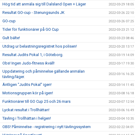
Hög tid att anmäla sig till Dalsland Open + Läger
2022-03-29 18:05
Resultat GO-cup - Stenungsunds JK
2022-03-26 22:10
GO-cup
2022-03-26 07:25
Tider för funktionärer på GO Cup
2022-03-23 21:12
Gult bälte!
2022-03-23 08:46
Utdrag ur belastningsregistret hos polisen!
2022-03-20 13:17
Resultat Judits Pokal 1, i Göteborg.
2022-03-19 14:09
Obs! Ingen Judo-fitness ikväll!
2022-03-17 19:30
Uppdatering och påminnelse gällande anmälan
2022-03-16 16:25
tävling/läger.
Äntligen "Judits Pokal" igen!
2022-03-14 11:45
Motionsgruppen kör på igen!
2022-03-08 16:18
Funktionärer till GO Cup 25 och 26 mars
2022-03-07 12:54
Lyckat resultat i Trollhättan!
2022-03-06 16:49
Tävling i Trollhättan i helgen!
2022-03-04 10:35
OBS! Påminnelse - registrering i nytt tävlingssystem
2022-02-22 04:01