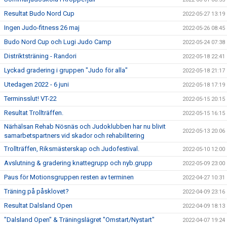
Resultat Budo Nord Cup
2022-05-27 13:19
Ingen Judo-fitness 26 maj
2022-05-26 08:45
Budo Nord Cup och Lugi Judo Camp
2022-05-24 07:38
Distriktsträning - Randori
2022-05-18 22:41
Lyckad gradering i gruppen "Judo för alla"
2022-05-18 21:17
Utedagen 2022 - 6 juni
2022-05-18 17:19
Terminsslut! VT-22
2022-05-15 20:15
Resultat Trollträffen.
2022-05-15 16:15
Närhälsan Rehab Nösnäs och Judoklubben har nu blivit
2022-05-13 20:06
samarbetspartners vid skador och rehabilitering
Trollträffen, Riksmästerskap och Judofestival.
2022-05-10 12:00
Avslutning & gradering knattegrupp och nyb.grupp
2022-05-09 23:00
Paus för Motionsgruppen resten av terminen
2022-04-27 10:31
Träning på påsklovet?
2022-04-09 23:16
Resultat Dalsland Open
2022-04-09 18:13
"Dalsland Open" & Träningslägret "Omstart/Nystart"
2022-04-07 19:24