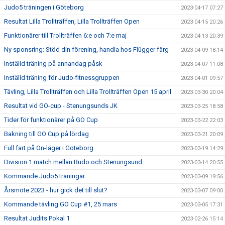
Judo5 träningen i Göteborg
2023-04-17 07:27
Resultat Lilla Trollträffen, Lilla Trollträffen Open
2023-04-15 20:26
Funktionärer till Trollträffen 6:e och 7:e maj
2023-04-13 20:39
Ny sponsring: Stöd din förening, handla hos Flügger färg
2023-04-09 18:14
Inställd träning på annandag påsk
2023-04-07 11:08
Inställd träning för Judo-fitnessgruppen
2023-04-01 09:57
Tävling, Lilla Trollträffen och Lilla Trollträffen Open 15 april
2023-03-30 20:04
Resultat vid GO-cup - Stenungsunds JK
2023-03-25 18:58
Tider för funktionärer på GO Cup
2023-03-22 22:03
Bakning till GO Cup på lördag
2023-03-21 20:09
Full fart på On-läger i Göteborg
2023-03-19 14:29
Division 1 match mellan Budo och Stenungsund
2023-03-14 20:55
Kommande Judo5 träningar
2023-03-09 19:56
Årsmöte 2023 - hur gick det till slut?
2023-03-07 09:00
Kommande tävling GO Cup #1, 25 mars
2023-03-05 17:31
Resultat Judits Pokal 1
2023-02-26 15:14