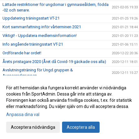
Lättade restriktioner för ungdomar i gymnasieåldern, födda
2021-02-05 19:33
-02 och senare.
Uppdatering träningsstart VT-21
2021-01-25 19:26
Kort sammanfattning inför vårterminen 2021
2021-01-21 18:44
Viktigt! - Uppdatera medlemsinformation!
2021-01-20 11:23
Info angående träningsstart VT-21
2021-01-06 15:11
Ordförande har ordet!
2020-12-22 20:36
Årets pristagare 2020 (Året då Covid-19 gäckade oss alla)
2020-12-11 18:01
Avslutningsträning för Ungd.gruppen &
2020-12-11 15:27
Avanceradgruppen.
Avslutningsträning för Knatte och Nybörjargrupp!
2020-12-06 19:11
För att hemsidan ska fungera korrekt använder vi nödvändiga
Terminsslutet är nära!
2020-12-05 10:55
cookies från SportAdmin. Dessa går inte att stänga av.
Föreningen kan också använda frivilliga cookies, t.ex. för statistik
Missa inte klubbens Träningsbingo!
2020-12-01 21:48
eller marknadsföring. Du väljer själv om du vill acceptera dessa.
Ny uppdaterad info kring Covid-19 och vår träning HT-20!
2020-11-24 21:02
Anpassa dina val
Ny info angående träning och träningstider!
2020-11-03 17:20
Uppdaterad info kring Covid-19
Acceptera nödvändiga
Acceptera alla
2020-10-31 12:32
Beslut om skärpta allmänna råd!
2020-10-29 15:45