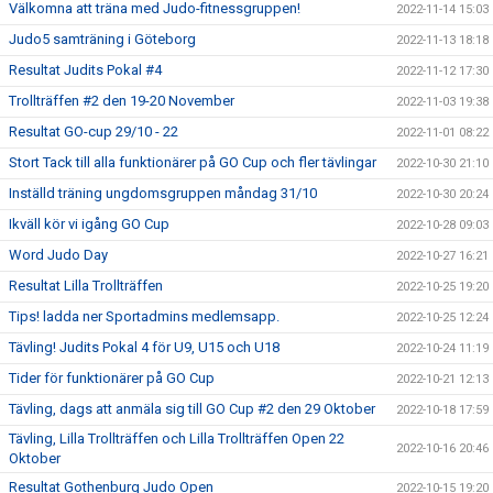
Välkomna att träna med Judo-fitnessgruppen!
2022-11-14 15:03
Judo5 samträning i Göteborg
2022-11-13 18:18
Resultat Judits Pokal #4
2022-11-12 17:30
Trollträffen #2 den 19-20 November
2022-11-03 19:38
Resultat GO-cup 29/10 - 22
2022-11-01 08:22
Stort Tack till alla funktionärer på GO Cup och fler tävlingar
2022-10-30 21:10
Inställd träning ungdomsgruppen måndag 31/10
2022-10-30 20:24
Ikväll kör vi igång GO Cup
2022-10-28 09:03
Word Judo Day
2022-10-27 16:21
Resultat Lilla Trollträffen
2022-10-25 19:20
Tips! ladda ner Sportadmins medlemsapp.
2022-10-25 12:24
Tävling! Judits Pokal 4 för U9, U15 och U18
2022-10-24 11:19
Tider för funktionärer på GO Cup
2022-10-21 12:13
Tävling, dags att anmäla sig till GO Cup #2 den 29 Oktober
2022-10-18 17:59
Tävling, Lilla Trollträffen och Lilla Trollträffen Open 22
2022-10-16 20:46
Oktober
Resultat Gothenburg Judo Open
2022-10-15 19:20