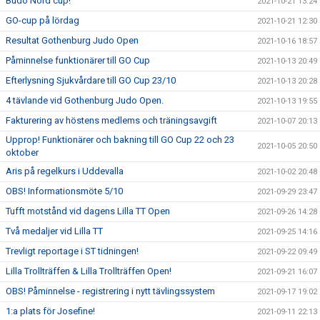
Budo Nord cup!
2021-10-21 13:24
GO-cup på lördag
2021-10-21 12:30
Resultat Gothenburg Judo Open
2021-10-16 18:57
Påminnelse funktionärer till GO Cup
2021-10-13 20:49
Efterlysning Sjukvårdare till GO Cup 23/10
2021-10-13 20:28
4 tävlande vid Gothenburg Judo Open.
2021-10-13 19:55
Fakturering av höstens medlems och träningsavgift
2021-10-07 20:13
Upprop! Funktionärer och bakning till GO Cup 22 och 23
2021-10-05 20:50
oktober
Aris på regelkurs i Uddevalla
2021-10-02 20:48
OBS! Informationsmöte 5/10
2021-09-29 23:47
Tufft motstånd vid dagens Lilla TT Open
2021-09-26 14:28
Två medaljer vid Lilla TT
2021-09-25 14:16
Trevligt reportage i ST tidningen!
2021-09-22 09:49
Lilla Trollträffen & Lilla Trollträffen Open!
2021-09-21 16:07
OBS! Påminnelse - registrering i nytt tävlingssystem
2021-09-17 19:02
1:a plats för Josefine!
2021-09-11 22:13