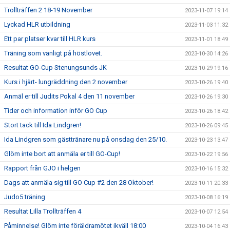
Trollträffen 2 18-19 November
2023-11-07 19:14
Lyckad HLR utbildning
2023-11-03 11:32
Ett par platser kvar till HLR kurs
2023-11-01 18:49
Träning som vanligt på höstlovet.
2023-10-30 14:26
Resultat GO-Cup Stenungsunds JK
2023-10-29 19:16
Kurs i hjärt- lungräddning den 2 november
2023-10-26 19:40
Anmäl er till Judits Pokal 4 den 11 november
2023-10-26 19:30
Tider och information inför GO Cup
2023-10-26 18:42
Stort tack till Ida Lindgren!
2023-10-26 09:45
Ida Lindgren som gästtränare nu på onsdag den 25/10.
2023-10-23 13:47
Glöm inte bort att anmäla er till GO-Cup!
2023-10-22 19:56
Rapport från GJO i helgen
2023-10-16 15:32
Dags att anmäla sig till GO Cup #2 den 28 Oktober!
2023-10-11 20:33
Judo5 träning
2023-10-08 16:19
Resultat Lilla Trollträffen 4
2023-10-07 12:54
Påminnelse! Glöm inte föräldramötet ikväll 18:00
2023-10-04 16:43