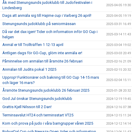
Åk med Stenungsunds judoklubb till Judofestivalen i
2025-04-05 19:30
Lindesberg
Dags att anmäla sig till Hajime cup i Varberg 26 april!
2025-04-05 19:19
Stenungsunds judoklubb på seniormässan
2025-03-31 16:49
Då var det dax igen! Tider och information inför GO Cup i
2025-03-14 11:43
helgen
Anmäl er till Trollträffen 1 12-13 april
2025-03-04 19:02
Äntligen dags för GO-Cup, glöm inte anmäla er!
2025-03-03 20:49
Påminnelse om anmälan till årsmöte 26 februari
2025-02-16 21:09
Anmälan till Judits pokal 1 2025
2025-02-15 20:32
Upprop! Funktionärer och bakning till GO Cup 14-15 mars
2025-02-04 15:11
och läger 16 mars?
Årsmöte Stenungsunds judoklubb 26 februari 2025
2025-01-28 20:32
God Jul önskar Stenungsunds judoklubb
2024-12-19 19:45
Grattis Kjell Nilsson till 2 Dan!
2024-12-16 07:38
Terminsavslut HT24 och terminsstart VT25
2024-12-15 11:24
Kom och prova på judo i våra barngrupper våren 2025
2024-12-12 14:14
BohusDal Cup och Newaza Open: tider och information
2024-12-06 11:43