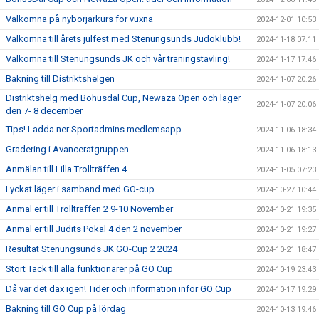
Välkomna på nybörjarkurs för vuxna
2024-12-01 10:53
Välkomna till årets julfest med Stenungsunds Judoklubb!
2024-11-18 07:11
Välkomna till Stenungsunds JK och vår träningstävling!
2024-11-17 17:46
Bakning till Distriktshelgen
2024-11-07 20:26
Distriktshelg med Bohusdal Cup, Newaza Open och läger
2024-11-07 20:06
den 7- 8 december
Tips! Ladda ner Sportadmins medlemsapp
2024-11-06 18:34
Gradering i Avanceratgruppen
2024-11-06 18:13
Anmälan till Lilla Trollträffen 4
2024-11-05 07:23
Lyckat läger i samband med GO-cup
2024-10-27 10:44
Anmäl er till Trollträffen 2 9-10 November
2024-10-21 19:35
Anmäl er till Judits Pokal 4 den 2 november
2024-10-21 19:27
Resultat Stenungsunds JK GO-Cup 2 2024
2024-10-21 18:47
Stort Tack till alla funktionärer på GO Cup
2024-10-19 23:43
Då var det dax igen! Tider och information inför GO Cup
2024-10-17 19:29
Bakning till GO Cup på lördag
2024-10-13 19:46