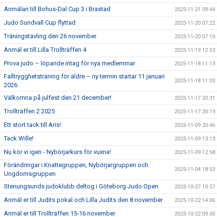
Anmälan till Bohus-Dal Cup 3 i Brastad
2025-11-21 09:44
Judo Sundvall Cup flyttad
2025-11-20 07:22
Träningstävling den 26 november
2025-11-20 07:10
Anmäl er till Lilla Trollträffen 4
2025-11-19 12:53
Prova judo – löpande intag för nya medlemmar
2025-11-18 11:13
Falltrygghetsträning för äldre – ny termin startar 11 januari
2025-11-18 11:03
2026
Välkomna på julfest den 21 december!
2025-11-17 20:31
Trollträffen 2 2025
2025-11-17 20:19
Ett stort tack till Aris!
2025-11-09 20:46
Tack Wille!
2025-11-09 13:13
Nu kör vi igen - Nybörjarkurs för vuxna!
2025-11-09 12:58
Förändringar i Knattegruppen, Nybörjargruppen och
2025-11-04 18:53
Ungdomsgruppen
Stenungsunds judoklubb deltog i Göteborg Judo Open
2025-10-27 10:57
Anmäl er till Judits pokal och Lilla Judits den 8 november
2025-10-22 14:06
Anmäl er till Trollträffen 15-16 november
2025-10-22 09:00