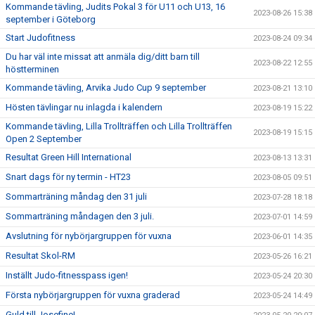
Kommande tävling, Judits Pokal 3 för U11 och U13, 16
2023-08-26 15:38
september i Göteborg
Start Judofitness
2023-08-24 09:34
Du har väl inte missat att anmäla dig/ditt barn till
2023-08-22 12:55
höstterminen
Kommande tävling, Arvika Judo Cup 9 september
2023-08-21 13:10
Hösten tävlingar nu inlagda i kalendern
2023-08-19 15:22
Kommande tävling, Lilla Trollträffen och Lilla Trollträffen
2023-08-19 15:15
Open 2 September
Resultat Green Hill International
2023-08-13 13:31
Snart dags för ny termin - HT23
2023-08-05 09:51
Sommarträning måndag den 31 juli
2023-07-28 18:18
Sommarträning måndagen den 3 juli.
2023-07-01 14:59
Avslutning för nybörjargruppen för vuxna
2023-06-01 14:35
Resultat Skol-RM
2023-05-26 16:21
Inställt Judo-fitnesspass igen!
2023-05-24 20:30
Första nybörjargruppen för vuxna graderad
2023-05-24 14:49
Guld till Josefine!