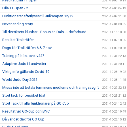
Resultat Lilla TT Open
2021-12-05 16:19
Lilla TT Open - 2
2021-12-03 04:13
Funktionärer efterlyses till Julkampen 12/12
2021-12-02 21:30
Never ending story.....
2021-12-01 08:35
Till distriktets klubbar - Bohuslän Dals Judoförbund
2021-11-15 10:50
Resultat Trollträffen
2021-11-07 18:55
Dags för Trollträffen 6 & 7 nov!
2021-11-03 20:58
Träning på höstlovet v44?
2021-10-31 22:13
Adaptive Judo i Landvetter
2021-10-31 20:11
Viktig info gällande Covid-19
2021-10-28 19:02
World Judo Day 2021
2021-10-28 11:45
Missa inte att betala terminens medlems och träningsavgift
2021-10-27 22:53
Stort tack för besöket Ida!
2021-10-25 21:12
Stort Tack till alla funktionärer på GO Cup
2021-10-24 12:42
Resultat vid GO-cup och BNC
2021-10-23 19:49
Då var det dax för GO Cup
2021-10-22 15:12