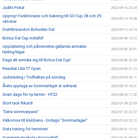
Judits Pokal
2022-09-16 23:24
Upprop! Funktionärer och bakning till GO Cup 28 och 29
2022-09-13 10:38
oktober
Distriktsrandori Bohuslän-Dal
2022-09-12 22:19
Bohus Dal Cup inställd!
2022-09-08 10:15
Uppdatering och påminnelse gällande anmälan
2022-09-06 20:41
tävling/läger.
Dags att anmäla sig till Bohus Dal Cup!
2022-09-06 20:29
Resultat Lilla TT Open
2022-09-04 21:15
Judotävling i Trollhättan på söndag
2022-09-03 20:11
Årets upplaga av Sommarläger är avklarat.
2022-08-19 18:21
Snart dags för ny termin - HT22
2022-08-03 17:32
Stort tack Rikard!
2022-07-28 22:09
"Extra sommarpass"
2022-07-20 22:37
Välkomna till klubbens - Endags "Sommarläger"
2022-07-03 23:12
Sista träning för terminen!
2022-06-01 12:15
Sommarjudoskola i Kroppefjäll
2022-06-01 08:55