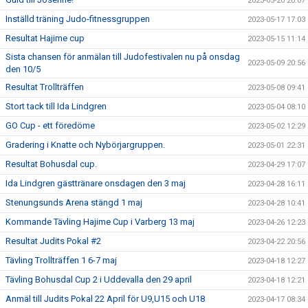
2023-05-20 20:07
Inställd träning Judo-fitnessgruppen
2023-05-17 17:03
Resultat Hajime cup
2023-05-15 11:14
Sista chansen för anmälan till Judofestivalen nu på onsdag
2023-05-09 20:56
den 10/5
Resultat Trollträffen
2023-05-08 09:41
Stort tack till Ida Lindgren
2023-05-04 08:10
GO Cup - ett föredöme
2023-05-02 12:29
Gradering i Knatte och Nybörjargruppen.
2023-05-01 22:31
Resultat Bohusdal cup.
2023-04-29 17:07
Ida Lindgren gästtränare onsdagen den 3 maj
2023-04-28 16:11
Stenungsunds Arena stängd 1 maj
2023-04-28 10:41
Kommande Tävling Hajime Cup i Varberg 13 maj
2023-04-26 12:23
Resultat Judits Pokal #2
2023-04-22 20:56
Tävling Trollträffen 1 6-7 maj
2023-04-18 12:27
Tävling Bohusdal Cup 2 i Uddevalla den 29 april
2023-04-18 12:21
Anmäl till Judits Pokal 22 April för U9,U15 och U18
2023-04-17 08:34