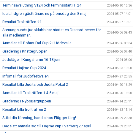
Terminsavslutning VT24 och terminsstart HT24
2024-05-10 15:36
Ida Lindgren gästtränare nu på onsdag den 8 maj
2024-05-07 14:01
Resultat Trollträffen #1
2024-05-07 13:51
Stenungsunds judoklubb har startat en Discord-server för
2024-05-06 09:43
alla medlemmar!
Anmälan till Bohus-Dal Cup 2 i Uddevalla
2024-05-06 09:34
Gradering i Knattegruppen
2024-05-06 07:40
Judoläger i Kungshamn 16-18 juni
2024-05-06
Resultat Hajime Cup 2024
2024-05-03 13:50
Infomail för Judofestivalen
2024-04-27 20:55
Resultat Lilla Judits och Judits Pokal 2
2024-04-20 16:29
Anmälan till Trollträffen 1 4-5 maj
2024-04-20 16:20
Gradering i Nybörjargruppen
2024-04-14 20:11
Resultat Lilla trollträffen 2
2024-04-13 15:14
Stöd din förening, handla hos Flügger färg!
2024-04-09 20:38
Dags att anmäla sig till Hajime cup i Varberg 27 april
2024-04-09 20:31