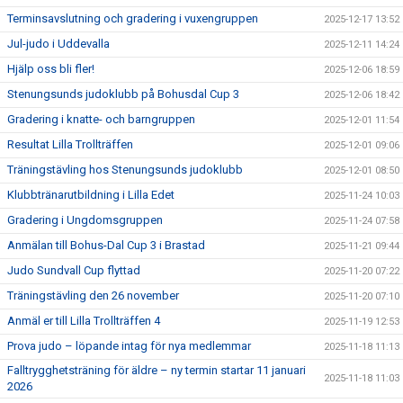
Terminsavslutning och gradering i vuxengruppen
2025-12-17 13:52
Jul-judo i Uddevalla
2025-12-11 14:24
Hjälp oss bli fler!
2025-12-06 18:59
Stenungsunds judoklubb på Bohusdal Cup 3
2025-12-06 18:42
Gradering i knatte- och barngruppen
2025-12-01 11:54
Resultat Lilla Trollträffen
2025-12-01 09:06
Träningstävling hos Stenungsunds judoklubb
2025-12-01 08:50
Klubbtränarutbildning i Lilla Edet
2025-11-24 10:03
Gradering i Ungdomsgruppen
2025-11-24 07:58
Anmälan till Bohus-Dal Cup 3 i Brastad
2025-11-21 09:44
Judo Sundvall Cup flyttad
2025-11-20 07:22
Träningstävling den 26 november
2025-11-20 07:10
Anmäl er till Lilla Trollträffen 4
2025-11-19 12:53
Prova judo – löpande intag för nya medlemmar
2025-11-18 11:13
Falltrygghetsträning för äldre – ny termin startar 11 januari
2025-11-18 11:03
2026