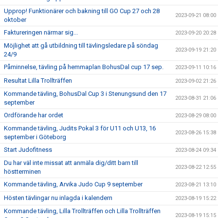
Upprop! Funktionärer och bakning till GO Cup 27 och 28
2023-09-21 08:00
oktober
Faktureringen närmar sig...
2023-09-20 20:28
Möjlighet att gå utbildning till tävlingsledare på söndag
2023-09-19 21:20
24/9
Påminnelse, tävling på hemmaplan BohusDal cup 17 sep.
2023-09-11 10:16
Resultat Lilla Trollträffen
2023-09-02 21:26
Kommande tävling, BohusDal Cup 3 i Stenungsund den 17
2023-08-31 21:06
september
Ordförande har ordet
2023-08-29 08:00
Kommande tävling, Judits Pokal 3 för U11 och U13, 16
2023-08-26 15:38
september i Göteborg
Start Judofitness
2023-08-24 09:34
Du har väl inte missat att anmäla dig/ditt barn till
2023-08-22 12:55
höstterminen
Kommande tävling, Arvika Judo Cup 9 september
2023-08-21 13:10
Hösten tävlingar nu inlagda i kalendern
2023-08-19 15:22
Kommande tävling, Lilla Trollträffen och Lilla Trollträffen
2023-08-19 15:15