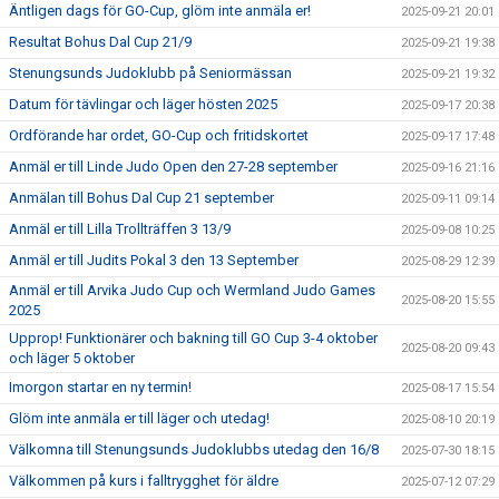
Äntligen dags för GO-Cup, glöm inte anmäla er!
2025-09-21 20:01
Resultat Bohus Dal Cup 21/9
2025-09-21 19:38
Stenungsunds Judoklubb på Seniormässan
2025-09-21 19:32
Datum för tävlingar och läger hösten 2025
2025-09-17 20:38
Ordförande har ordet, GO-Cup och fritidskortet
2025-09-17 17:48
Anmäl er till Linde Judo Open den 27-28 september
2025-09-16 21:16
Anmälan till Bohus Dal Cup 21 september
2025-09-11 09:14
Anmäl er till Lilla Trollträffen 3 13/9
2025-09-08 10:25
Anmäl er till Judits Pokal 3 den 13 September
2025-08-29 12:39
Anmäl er till Arvika Judo Cup och Wermland Judo Games
2025-08-20 15:55
2025
Upprop! Funktionärer och bakning till GO Cup 3-4 oktober
2025-08-20 09:43
och läger 5 oktober
Imorgon startar en ny termin!
2025-08-17 15:54
Glöm inte anmäla er till läger och utedag!
2025-08-10 20:19
Välkomna till Stenungsunds Judoklubbs utedag den 16/8
2025-07-30 18:15
Välkommen på kurs i falltrygghet för äldre
2025-07-12 07:29