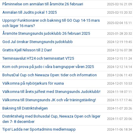
Påminnelse om anmälan till årsmöte 26 februari
2025-02-16 21:09
Anmälan till Judits pokal 1 2025
2025-02-15 20:32
Upprop! Funktionärer och bakning till GO Cup 14-15 mars
2025-02-04 15:11
och läger 16 mars?
Årsmöte Stenungsunds judoklubb 26 februari 2025
2025-01-28 20:32
God Jul önskar Stenungsunds judoklubb
2024-12-19 19:45
Grattis Kjell Nilsson till 2 Dan!
2024-12-16 07:38
Terminsavslut HT24 och terminsstart VT25
2024-12-15 11:24
Kom och prova på judo i våra barngrupper våren 2025
2024-12-12 14:14
BohusDal Cup och Newaza Open: tider och information
2024-12-06 11:43
Välkomna på nybörjarkurs för vuxna
2024-12-01 10:53
Välkomna till årets julfest med Stenungsunds Judoklubb!
2024-11-18 07:11
Välkomna till Stenungsunds JK och vår träningstävling!
2024-11-17 17:46
Bakning till Distriktshelgen
2024-11-07 20:26
Distriktshelg med Bohusdal Cup, Newaza Open och läger
2024-11-07 20:06
den 7- 8 december
Tips! Ladda ner Sportadmins medlemsapp
2024-11-06 18:34