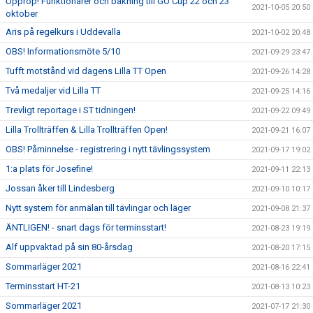
Upprop! Funktionärer och bakning till GO Cup 22 och 23
2021-10-05 20:50
oktober
Aris på regelkurs i Uddevalla
2021-10-02 20:48
OBS! Informationsmöte 5/10
2021-09-29 23:47
Tufft motstånd vid dagens Lilla TT Open
2021-09-26 14:28
Två medaljer vid Lilla TT
2021-09-25 14:16
Trevligt reportage i ST tidningen!
2021-09-22 09:49
Lilla Trollträffen & Lilla Trollträffen Open!
2021-09-21 16:07
OBS! Påminnelse - registrering i nytt tävlingssystem
2021-09-17 19:02
1:a plats för Josefine!
2021-09-11 22:13
Jossan åker till Lindesberg
2021-09-10 10:17
Nytt system för anmälan till tävlingar och läger
2021-09-08 21:37
ÄNTLIGEN! - snart dags för terminsstart!
2021-08-23 19:19
Alf uppvaktad på sin 80-årsdag
2021-08-20 17:15
Sommarläger 2021
2021-08-16 22:41
Terminsstart HT-21
2021-08-13 10:23
Sommarläger 2021
2021-07-17 21:30