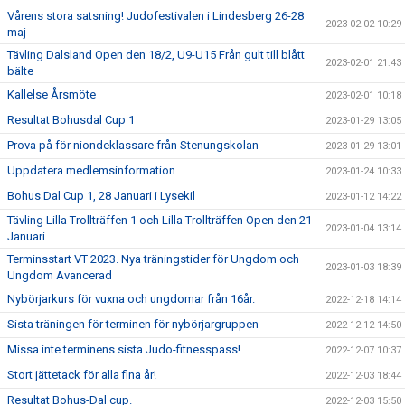
Vårens stora satsning! Judofestivalen i Lindesberg 26-28
2023-02-02 10:29
maj
Tävling Dalsland Open den 18/2, U9-U15 Från gult till blått
2023-02-01 21:43
bälte
Kallelse Årsmöte
2023-02-01 10:18
Resultat Bohusdal Cup 1
2023-01-29 13:05
Prova på för niondeklassare från Stenungskolan
2023-01-29 13:01
Uppdatera medlemsinformation
2023-01-24 10:33
Bohus Dal Cup 1, 28 Januari i Lysekil
2023-01-12 14:22
Tävling Lilla Trollträffen 1 och Lilla Trollträffen Open den 21
2023-01-04 13:14
Januari
Terminsstart VT 2023. Nya träningstider för Ungdom och
2023-01-03 18:39
Ungdom Avancerad
Nybörjarkurs för vuxna och ungdomar från 16år.
2022-12-18 14:14
Sista träningen för terminen för nybörjargruppen
2022-12-12 14:50
Missa inte terminens sista Judo-fitnesspass!
2022-12-07 10:37
Stort jättetack för alla fina år!
2022-12-03 18:44
Resultat Bohus-Dal cup.
2022-12-03 15:50