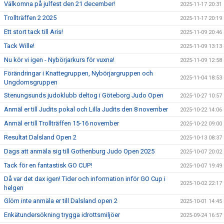
Välkomna på julfest den 21 december!
2025-11-17 20:31
Trollträffen 2 2025
2025-11-17 20:19
Ett stort tack till Aris!
2025-11-09 20:46
Tack Wille!
2025-11-09 13:13
Nu kör vi igen - Nybörjarkurs för vuxna!
2025-11-09 12:58
Förändringar i Knattegruppen, Nybörjargruppen och
2025-11-04 18:53
Ungdomsgruppen
Stenungsunds judoklubb deltog i Göteborg Judo Open
2025-10-27 10:57
Anmäl er till Judits pokal och Lilla Judits den 8 november
2025-10-22 14:06
Anmäl er till Trollträffen 15-16 november
2025-10-22 09:00
Resultat Dalsland Open 2
2025-10-13 08:37
Dags att anmäla sig till Gothenburg Judo Open 2025
2025-10-07 20:02
Tack för en fantastisk GO CUP!
2025-10-07 19:49
Då var det dax igen! Tider och information inför GO Cup i
2025-10-02 22:17
helgen
Glöm inte anmäla er till Dalsland open 2
2025-10-01 14:45
Enkätundersökning trygga idrottsmiljöer
2025-09-24 16:57