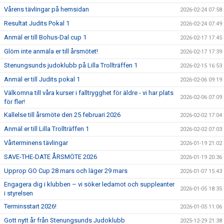
Vårens tävlingar på hemsidan
2026-02-24 07:58
Resultat Judits Pokal 1
2026-02-24 07:49
Anmäl er till Bohus-Dal cup 1
2026-02-17 17:45
Glöm inte anmäla er till årsmötet!
2026-02-17 17:39
Stenungsunds judoklubb på Lilla Trollträffen 1
2026-02-15 16:53
Anmäl er till Judits pokal 1
2026-02-06 09:19
Välkomna till våra kurser i falltrygghet för äldre - vi har plats
2026-02-06 07:09
för fler!
Kallelse till årsmöte den 25 februari 2026
2026-02-02 17:04
Anmäl er till Lilla Trollträffen 1
2026-02-02 07:03
Vårterminens tävlingar
2026-01-19 21:02
SAVE-THE-DATE ÅRSMÖTE 2026
2026-01-19 20:36
Upprop GO Cup 28 mars och läger 29 mars
2026-01-07 15:43
Engagera dig i klubben – vi söker ledamot och suppleanter
2026-01-05 18:35
i styrelsen
Terminsstart 2026!
2026-01-05 11:06
Gott nytt år från Stenungsunds Judoklubb
2025-12-29 21:38