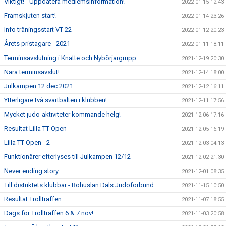
Viktigt! - Uppdatera medlemsinformation!
2022-01-15 12:43
Framskjuten start!
2022-01-14 23:26
Info träningsstart VT-22
2022-01-12 20:23
Årets pristagare - 2021
2022-01-11 18:11
Terminsavslutning i Knatte och Nybörjargrupp
2021-12-19 20:30
Nära terminsavslut!
2021-12-14 18:00
Julkampen 12 dec 2021
2021-12-12 16:11
Ytterligare två svartbälten i klubben!
2021-12-11 17:56
Mycket judo-aktiviteter kommande helg!
2021-12-06 17:16
Resultat Lilla TT Open
2021-12-05 16:19
Lilla TT Open - 2
2021-12-03 04:13
Funktionärer efterlyses till Julkampen 12/12
2021-12-02 21:30
Never ending story.....
2021-12-01 08:35
Till distriktets klubbar - Bohuslän Dals Judoförbund
2021-11-15 10:50
Resultat Trollträffen
2021-11-07 18:55
Dags för Trollträffen 6 & 7 nov!
2021-11-03 20:58