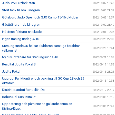
Judo-VM i Uzbekistan
2022-10-07 19:43
Stort tack till Ida Lindgren!
2022-10-05 21:32
Göteborg Judo Open och GJO Camp 15-16 oktober
2022-10-05 12:37
Gästtränare - Ida Lindgren
2022-10-02 21:40
Höstens fakturor skickade
2022-10-01 19:37
Ingen träning tisdag 4/10
2022-09-29 22:30
Stenungsunds JK hälsar klubbens samtliga föräldrar
2022-09-28 16:44
välkomna!
Ny huvudtränare för Stenungsunds JK
2022-09-21 16:08
Resultat Judits Pokal 3
2022-09-17 14:56
Judits Pokal
2022-09-16 23:24
Upprop! Funktionärer och bakning till GO Cup 28 och 29
2022-09-13 10:38
oktober
Distriktsrandori Bohuslän-Dal
2022-09-12 22:19
Bohus Dal Cup inställd!
2022-09-08 10:15
Uppdatering och påminnelse gällande anmälan
2022-09-06 20:41
tävling/läger.