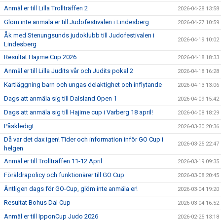
Anmäl er till Lilla Trollträffen 2
2026-04-28 13:58
Glöm inte anmäla er till Judofestivalen i Lindesberg
2026-04-27 10:59
Åk med Stenungsunds judoklubb till Judofestivalen i
2026-04-19 10:02
Lindesberg
Resultat Hajime Cup 2026
2026-04-18 18:33
Anmäl er till Lilla Judits vår och Judits pokal 2
2026-04-18 16:28
Kartläggning barn och ungas delaktighet och inflytande
2026-04-13 13:06
Dags att anmäla sig till Dalsland Open 1
2026-04-09 15:42
Dags att anmäla sig till Hajime cup i Varberg 18 april!
2026-04-08 18:29
Påskledigt
2026-03-30 20:36
Då var det dax igen! Tider och information inför GO Cup i
2026-03-25 22:47
helgen
Anmäl er till Trollträffen 11-12 April
2026-03-19 09:35
Föräldrapolicy och funktionärer till GO Cup
2026-03-08 20:45
Äntligen dags för GO-Cup, glöm inte anmäla er!
2026-03-04 19:20
Resultat Bohus Dal Cup
2026-03-04 16:52
Anmäl er till IpponCup Judo 2026
2026-02-25 13:18