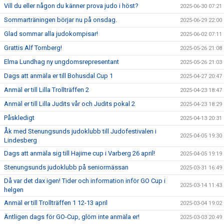
Vill du eller någon du känner prova judo i höst?
2025-06-30 07:21
Sommarträningen börjar nu på onsdag.
2025-06-29 22:00
Glad sommar alla judokompisar!
2025-06-02 07:11
Grattis Alf Tornberg!
2025-05-26 21:08
Elma Lundhag ny ungdomsrepresentant
2025-05-26 21:03
Dags att anmäla er till Bohusdal Cup 1
2025-04-27 20:47
Anmäl er till Lilla Trollträffen 2
2025-04-23 18:47
Anmäl er till Lilla Judits vår och Judits pokal 2
2025-04-23 18:29
Påskledigt
2025-04-13 20:31
Åk med Stenungsunds judoklubb till Judofestivalen i
2025-04-05 19:30
Lindesberg
Dags att anmäla sig till Hajime cup i Varberg 26 april!
2025-04-05 19:19
Stenungsunds judoklubb på seniormässan
2025-03-31 16:49
Då var det dax igen! Tider och information inför GO Cup i
2025-03-14 11:43
helgen
Anmäl er till Trollträffen 1 12-13 april
2025-03-04 19:02
Äntligen dags för GO-Cup, glöm inte anmäla er!
2025-03-03 20:49