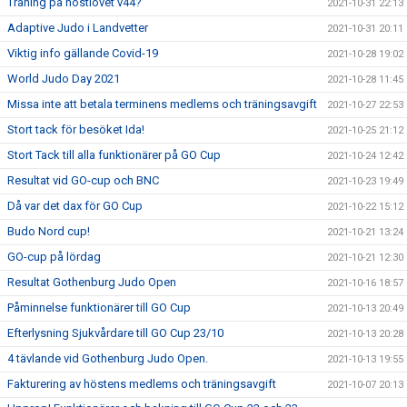
Träning på höstlovet v44?
2021-10-31 22:13
Adaptive Judo i Landvetter
2021-10-31 20:11
Viktig info gällande Covid-19
2021-10-28 19:02
World Judo Day 2021
2021-10-28 11:45
Missa inte att betala terminens medlems och träningsavgift
2021-10-27 22:53
Stort tack för besöket Ida!
2021-10-25 21:12
Stort Tack till alla funktionärer på GO Cup
2021-10-24 12:42
Resultat vid GO-cup och BNC
2021-10-23 19:49
Då var det dax för GO Cup
2021-10-22 15:12
Budo Nord cup!
2021-10-21 13:24
GO-cup på lördag
2021-10-21 12:30
Resultat Gothenburg Judo Open
2021-10-16 18:57
Påminnelse funktionärer till GO Cup
2021-10-13 20:49
Efterlysning Sjukvårdare till GO Cup 23/10
2021-10-13 20:28
4 tävlande vid Gothenburg Judo Open.
2021-10-13 19:55
Fakturering av höstens medlems och träningsavgift
2021-10-07 20:13