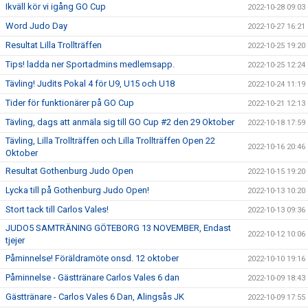
Ikväll kör vi igång GO Cup
2022-10-28 09:03
Word Judo Day
2022-10-27 16:21
Resultat Lilla Trollträffen
2022-10-25 19:20
Tips! ladda ner Sportadmins medlemsapp.
2022-10-25 12:24
Tävling! Judits Pokal 4 för U9, U15 och U18
2022-10-24 11:19
Tider för funktionärer på GO Cup
2022-10-21 12:13
Tävling, dags att anmäla sig till GO Cup #2 den 29 Oktober
2022-10-18 17:59
Tävling, Lilla Trollträffen och Lilla Trollträffen Open 22
2022-10-16 20:46
Oktober
Resultat Gothenburg Judo Open
2022-10-15 19:20
Lycka till på Gothenburg Judo Open!
2022-10-13 10:20
Stort tack till Carlos Vales!
2022-10-13 09:36
JUDO5 SAMTRÄNING GÖTEBORG 13 NOVEMBER, Endast
2022-10-12 10:06
tjejer
Påminnelse! Föräldramöte onsd. 12 oktober
2022-10-10 19:16
Påminnelse - Gästtränare Carlos Vales 6 dan
2022-10-09 18:43
Gästtränare - Carlos Vales 6 Dan, Alingsås JK
2022-10-09 17:55