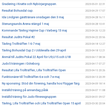
Gradering i Knatte och Nybörjargruppen.
2023-05-01 22:31
Resultat Bohusdal cup.
2023-04-29 17:07
Ida Lindgren gästtränare onsdagen den 3 maj
2023-04-28 16:11
Stenungsunds Arena stängd 1 maj
2023-04-28 10:41
Kommande Tävling Hajime Cup i Varberg 13 maj
2023-04-26 12:23
Resultat Judits Pokal #2
2023-04-22 20:56
Tävling Trollträffen 1 6-7 maj
2023-04-18 12:27
Tävling Bohusdal Cup 2 i Uddevalla den 29 april
2023-04-18 12:21
Anmäl till Judits Pokal 22 April för U9,U15 och U18
2023-04-17 08:34
Judo5 träningen i Göteborg
2023-04-17 07:27
Resultat Lilla Trollträffen, Lilla Trollträffen Open
2023-04-15 20:26
Funktionärer till Trollträffen 6:e och 7:e maj
2023-04-13 20:39
Ny sponsring: Stöd din förening, handla hos Flügger färg
2023-04-09 18:14
Inställd träning på annandag påsk
2023-04-07 11:08
Inställd träning för Judo-fitnessgruppen
2023-04-01 09:57
Tävling, Lilla Trollträffen och Lilla Trollträffen Open 15 april
2023-03-30 20:04