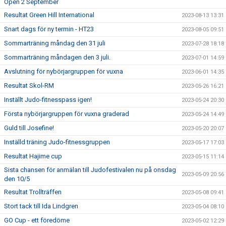
Open 2 September
Resultat Green Hill International
2023-08-13 13:31
Snart dags för ny termin - HT23
2023-08-05 09:51
Sommarträning måndag den 31 juli
2023-07-28 18:18
Sommarträning måndagen den 3 juli.
2023-07-01 14:59
Avslutning för nybörjargruppen för vuxna
2023-06-01 14:35
Resultat Skol-RM
2023-05-26 16:21
Inställt Judo-fitnesspass igen!
2023-05-24 20:30
Första nybörjargruppen för vuxna graderad
2023-05-24 14:49
Guld till Josefine!
2023-05-20 20:07
Inställd träning Judo-fitnessgruppen
2023-05-17 17:03
Resultat Hajime cup
2023-05-15 11:14
Sista chansen för anmälan till Judofestivalen nu på onsdag
2023-05-09 20:56
den 10/5
Resultat Trollträffen
2023-05-08 09:41
Stort tack till Ida Lindgren
2023-05-04 08:10
GO Cup - ett föredöme
2023-05-02 12:29