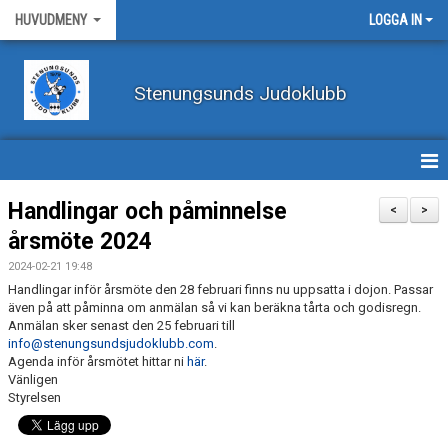
HUVUDMENY
LOGGA IN
Stenungsunds Judoklubb
HEM
Handlingar och påminnelse
<
>
årsmöte 2024
FÖRBUNDSNYHETER
2024-02-21 19:48
BILDER
Handlingar inför årsmöte den 28 februari finns nu uppsatta i dojon. Passar
även på att påminna om anmälan så vi kan beräkna tårta och godisregn.
Anmälan sker senast den 25 februari till
BÖRJA TRÄNA JUDO
info@stenungsundsjudoklubb.com
.
Agenda inför årsmötet hittar ni
här
.
BLI MEDLEM
Vänligen
Styrelsen
VECKOSCHEMA