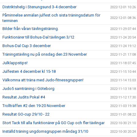
Distriktshelg i Stenungsund 3-4 december
2022-12-01 10:26
Påminnelse anmälan julfest och sista träningsdatum för
2022-12-01 08:36
terminen
Bilder från våran tävlingsträning.
2022-11-29 07:44
Funktionärer till Bohus-Dal tävlingen 3/12
2022-11-24 20:54
Bohus-Dal Cup 3 december
2022-11-24 19:12
Träningstävling nu på onsdag den 23 November
2022-11-21 17:08
Julklappstips!
2022-11-18 07:45
Julfesten 4 december kl 15-18
2022-11-15 10:44
Välkomna att träna med Judo-fitnessgruppen!
2022-11-14 15:03
Judo5 samträning i Göteborg
2022-11-13 18:18
Resultat Judits Pokal #4
2022-11-12 17:30
Trollträffen #2 den 19-20 November
2022-11-03 19:38
Resultat GO-cup 29/10 - 22
2022-11-01 08:22
Stort Tack till alla funktionärer på GO Cup och fler tävlingar
2022-10-30 21:10
Inställd träning ungdomsgruppen måndag 31/10
2022-10-30 20:24