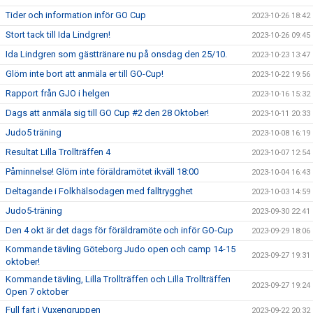
Tider och information inför GO Cup
2023-10-26 18:42
Stort tack till Ida Lindgren!
2023-10-26 09:45
Ida Lindgren som gästtränare nu på onsdag den 25/10.
2023-10-23 13:47
Glöm inte bort att anmäla er till GO-Cup!
2023-10-22 19:56
Rapport från GJO i helgen
2023-10-16 15:32
Dags att anmäla sig till GO Cup #2 den 28 Oktober!
2023-10-11 20:33
Judo5 träning
2023-10-08 16:19
Resultat Lilla Trollträffen 4
2023-10-07 12:54
Påminnelse! Glöm inte föräldramötet ikväll 18:00
2023-10-04 16:43
Deltagande i Folkhälsodagen med falltrygghet
2023-10-03 14:59
Judo5-träning
2023-09-30 22:41
Den 4 okt är det dags för föräldramöte och inför GO-Cup
2023-09-29 18:06
Kommande tävling Göteborg Judo open och camp 14-15
2023-09-27 19:31
oktober!
Kommande tävling, Lilla Trollträffen och Lilla Trollträffen
2023-09-27 19:24
Open 7 oktober
Full fart i Vuxengruppen
2023-09-22 20:32