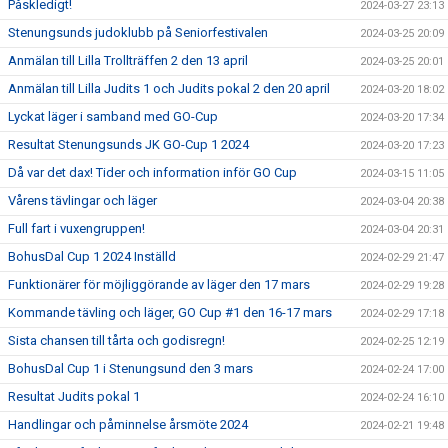
Påskledigt!
2024-03-27 23:13
Stenungsunds judoklubb på Seniorfestivalen
2024-03-25 20:09
Anmälan till Lilla Trollträffen 2 den 13 april
2024-03-25 20:01
Anmälan till Lilla Judits 1 och Judits pokal 2 den 20 april
2024-03-20 18:02
Lyckat läger i samband med GO-Cup
2024-03-20 17:34
Resultat Stenungsunds JK GO-Cup 1 2024
2024-03-20 17:23
Då var det dax! Tider och information inför GO Cup
2024-03-15 11:05
Vårens tävlingar och läger
2024-03-04 20:38
Full fart i vuxengruppen!
2024-03-04 20:31
BohusDal Cup 1 2024 Inställd
2024-02-29 21:47
Funktionärer för möjliggörande av läger den 17 mars
2024-02-29 19:28
Kommande tävling och läger, GO Cup #1 den 16-17 mars
2024-02-29 17:18
Sista chansen till tårta och godisregn!
2024-02-25 12:19
BohusDal Cup 1 i Stenungsund den 3 mars
2024-02-24 17:00
Resultat Judits pokal 1
2024-02-24 16:10
Handlingar och påminnelse årsmöte 2024
2024-02-21 19:48