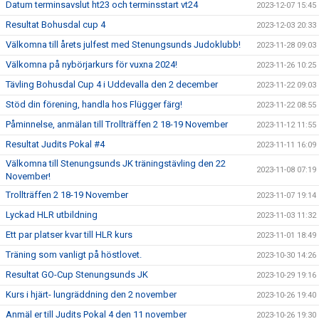
Datum terminsavslut ht23 och terminsstart vt24
2023-12-07 15:45
Resultat Bohusdal cup 4
2023-12-03 20:33
Välkomna till årets julfest med Stenungsunds Judoklubb!
2023-11-28 09:03
Välkomna på nybörjarkurs för vuxna 2024!
2023-11-26 10:25
Tävling Bohusdal Cup 4 i Uddevalla den 2 december
2023-11-22 09:03
Stöd din förening, handla hos Flügger färg!
2023-11-22 08:55
Påminnelse, anmälan till Trollträffen 2 18-19 November
2023-11-12 11:55
Resultat Judits Pokal #4
2023-11-11 16:09
Välkomna till Stenungsunds JK träningstävling den 22
2023-11-08 07:19
November!
Trollträffen 2 18-19 November
2023-11-07 19:14
Lyckad HLR utbildning
2023-11-03 11:32
Ett par platser kvar till HLR kurs
2023-11-01 18:49
Träning som vanligt på höstlovet.
2023-10-30 14:26
Resultat GO-Cup Stenungsunds JK
2023-10-29 19:16
Kurs i hjärt- lungräddning den 2 november
2023-10-26 19:40
Anmäl er till Judits Pokal 4 den 11 november
2023-10-26 19:30