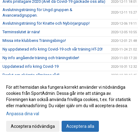
Årets pristagare 2020 (Året då Covid-19 gäckade oss alla)
2020-12-11 18:01
Avslutningsträning för Ungd.gruppen &
2020-12-11 15:27
Avanceradgruppen.
Avslutningsträning för Knatte och Nybörjargrupp!
2020-12-06 19:11
Terminsslutet är nära!
2020-12-05 10:55
Missa inte klubbens Träningsbingo!
2020-12-01 21:48
Ny uppdaterad info kring Covid-19 och vår träning HT-20!
2020-11-24 21:02
Ny info angående träning och träningstider!
2020-11-03 17:20
Uppdaterad info kring Covid-19
2020-10-31 12:32
Beslut om skärpta allmänna råd!
2020-10-29 15:45
Träning på Höstlovet?
2020-10-25 22:09
För att hemsidan ska fungera korrekt använder vi nödvändiga
Resultat Bohus-dal Cup
2020-10-04 13:30
cookies från SportAdmin. Dessa går inte att stänga av.
Föreningen kan också använda frivilliga cookies, t.ex. för statistik
Resultat Kroppefjällskampen
2020-09-27 18:24
eller marknadsföring. Du väljer själv om du vill acceptera dessa.
Kroppefjällskampen, sönd. 27/9
2020-09-25 13:05
Anpassa dina val
Inställd träning Knatte och Nybörjare!
2020-09-23 22:19
Acceptera nödvändiga
Acceptera alla
Kenny Kling på besök i Katagruppen!
2020-09-23 09:55
Stort Grattis till nya grader!
2020-09-15 01:52