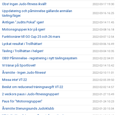
Obs! Ingen Judo-fitness ikväll!
2022-03-17 19:30
Uppdatering och påminnelse gällande anmälan
2022-03-16 16:25
tävling/läger.
Äntligen "Judits Pokal" igen!
2022-03-14 11:45
Motionsgruppen kör på igen!
2022-03-08 16:18
Funktionärer till GO Cup 25 och 26 mars
2022-03-07 12:54
Lyckat resultat i Trollhättan!
2022-03-06 16:49
Tävling i Trollhättan i helgen!
2022-03-04 10:35
OBS! Påminnelse - registrering i nytt tävlingssystem
2022-02-22 04:01
Vi tränar på Sportlovet!
2022-02-14 15:42
Årsmöte - Ingen Judo-fitness!
2022-02-10 11:01
Missa inte! VT-22
2022-02-05 09:50
Beslut om reducerad träningsavgift VT-22
2022-02-02 14:57
2 veckors paus i Judo-fitnessgruppen!
2022-01-27 15:49
Paus för "Motionsgruppen"
2022-01-24 10:23
Årsmöte Stenungsunds Judoklubb
2022-01-20 15:04