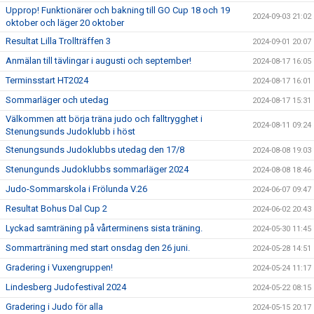
Upprop! Funktionärer och bakning till GO Cup 18 och 19
2024-09-03 21:02
oktober och läger 20 oktober
Resultat Lilla Trollträffen 3
2024-09-01 20:07
Anmälan till tävlingar i augusti och september!
2024-08-17 16:05
Terminsstart HT2024
2024-08-17 16:01
Sommarläger och utedag
2024-08-17 15:31
Välkommen att börja träna judo och falltrygghet i
2024-08-11 09:24
Stenungsunds Judoklubb i höst
Stenungsunds Judoklubbs utedag den 17/8
2024-08-08 19:03
Stenungunds Judoklubbs sommarläger 2024
2024-08-08 18:46
Judo-Sommarskola i Frölunda V.26
2024-06-07 09:47
Resultat Bohus Dal Cup 2
2024-06-02 20:43
Lyckad samträning på vårterminens sista träning.
2024-05-30 11:45
Sommarträning med start onsdag den 26 juni.
2024-05-28 14:51
Gradering i Vuxengruppen!
2024-05-24 11:17
Lindesberg Judofestival 2024
2024-05-22 08:15
Gradering i Judo för alla
2024-05-15 20:17