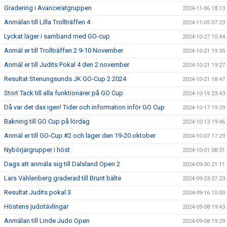
Gradering i Avanceratgruppen
2024-11-06 18:13
Anmälan till Lilla Trollträffen 4
2024-11-05 07:23
Lyckat läger i samband med GO-cup
2024-10-27 10:44
Anmäl er till Trollträffen 2 9-10 November
2024-10-21 19:35
Anmäl er till Judits Pokal 4 den 2 november
2024-10-21 19:27
Resultat Stenungsunds JK GO-Cup 2 2024
2024-10-21 18:47
Stort Tack till alla funktionärer på GO Cup
2024-10-19 23:43
Då var det dax igen! Tider och information inför GO Cup
2024-10-17 19:29
Bakning till GO Cup på lördag
2024-10-13 19:46
Anmäl er till GO-Cup #2 och läger den 19-20 oktober
2024-10-07 17:29
Nybörjargrupper i höst
2024-10-01 08:31
Dags att anmäla sig till Dalsland Open 2
2024-09-30 21:11
Lars Vahlenberg graderad till Brunt bälte
2024-09-23 07:23
Resultat Judits pokal 3
2024-09-16 10:00
Höstens judotävlingar
2024-09-08 19:43
Anmälan till Linde Judo Open
2024-09-08 19:29