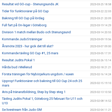
Resultat vid GO-cup - Stenungsunds JK
2023-03-25 18:58
Tider för funktionärer på GO Cup
2023-03-22 22:03
Bakning till GO Cup på lördag
2023-03-21 20:09
Full fart på On-läger i Göteborg
2023-03-19 14:29
Division 1 match mellan Budo och Stenungsund
2023-03-14 20:55
Kommande Judo5 träningar
2023-03-09 19:56
Årsmöte 2023 - hur gick det till slut?
2023-03-07 09:00
Kommande tävling GO Cup #1, 25 mars
2023-03-05 17:31
Resultat Judits Pokal 1
2023-02-26 15:14
Hårda bud i Mellerud
2023-02-18 21:21
Första träningen för Nybörjarkurs ungdom / vuxen
2023-02-16 14:24
Upprop! Funktionärer och bakning till GO Cup 24 och 25
2023-02-15 19:10
mars
Aris på tränarutbildning, Step by Step steg 1
2023-02-13 10:50
Tävling Judits Pokal 1, Göteborg 25 februari för U11 och
2023-02-08 14:52
U13
Se livestream från Judo-SM
2023-02-04 11:21