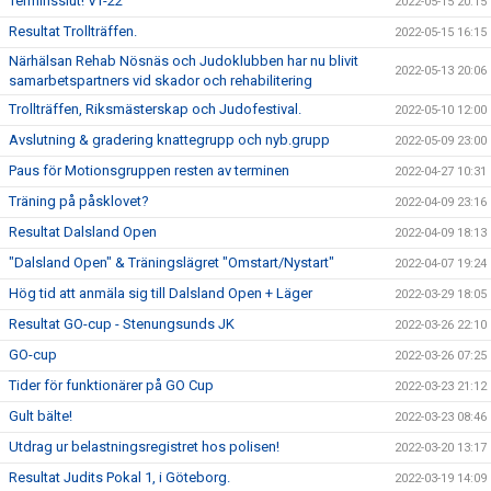
Terminsslut! VT-22
2022-05-15 20:15
Resultat Trollträffen.
2022-05-15 16:15
Närhälsan Rehab Nösnäs och Judoklubben har nu blivit
2022-05-13 20:06
samarbetspartners vid skador och rehabilitering
Trollträffen, Riksmästerskap och Judofestival.
2022-05-10 12:00
Avslutning & gradering knattegrupp och nyb.grupp
2022-05-09 23:00
Paus för Motionsgruppen resten av terminen
2022-04-27 10:31
Träning på påsklovet?
2022-04-09 23:16
Resultat Dalsland Open
2022-04-09 18:13
"Dalsland Open" & Träningslägret "Omstart/Nystart"
2022-04-07 19:24
Hög tid att anmäla sig till Dalsland Open + Läger
2022-03-29 18:05
Resultat GO-cup - Stenungsunds JK
2022-03-26 22:10
GO-cup
2022-03-26 07:25
Tider för funktionärer på GO Cup
2022-03-23 21:12
Gult bälte!
2022-03-23 08:46
Utdrag ur belastningsregistret hos polisen!
2022-03-20 13:17
Resultat Judits Pokal 1, i Göteborg.
2022-03-19 14:09