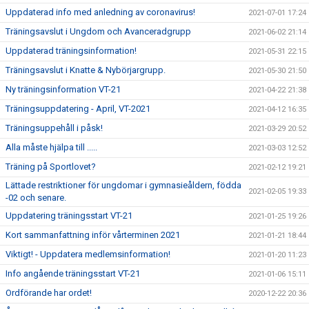
Uppdaterad info med anledning av coronavirus!
2021-07-01 17:24
Träningsavslut i Ungdom och Avanceradgrupp
2021-06-02 21:14
Uppdaterad träningsinformation!
2021-05-31 22:15
Träningsavslut i Knatte & Nybörjargrupp.
2021-05-30 21:50
Ny träningsinformation VT-21
2021-04-22 21:38
Träningsuppdatering - April, VT-2021
2021-04-12 16:35
Träningsuppehåll i påsk!
2021-03-29 20:52
Alla måste hjälpa till .....
2021-03-03 12:52
Träning på Sportlovet?
2021-02-12 19:21
Lättade restriktioner för ungdomar i gymnasieåldern, födda
2021-02-05 19:33
-02 och senare.
Uppdatering träningsstart VT-21
2021-01-25 19:26
Kort sammanfattning inför vårterminen 2021
2021-01-21 18:44
Viktigt! - Uppdatera medlemsinformation!
2021-01-20 11:23
Info angående träningsstart VT-21
2021-01-06 15:11
Ordförande har ordet!
2020-12-22 20:36