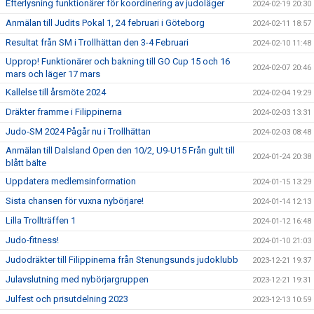
Efterlysning funktionärer för koordinering av judoläger
2024-02-19 20:30
Anmälan till Judits Pokal 1, 24 februari i Göteborg
2024-02-11 18:57
Resultat från SM i Trollhättan den 3-4 Februari
2024-02-10 11:48
Upprop! Funktionärer och bakning till GO Cup 15 och 16
2024-02-07 20:46
mars och läger 17 mars
Kallelse till årsmöte 2024
2024-02-04 19:29
Dräkter framme i Filippinerna
2024-02-03 13:31
Judo-SM 2024 Pågår nu i Trollhättan
2024-02-03 08:48
Anmälan till Dalsland Open den 10/2, U9-U15 Från gult till
2024-01-24 20:38
blått bälte
Uppdatera medlemsinformation
2024-01-15 13:29
Sista chansen för vuxna nybörjare!
2024-01-14 12:13
Lilla Trollträffen 1
2024-01-12 16:48
Judo-fitness!
2024-01-10 21:03
Judodräkter till Filippinerna från Stenungsunds judoklubb
2023-12-21 19:37
Julavslutning med nybörjargruppen
2023-12-21 19:31
Julfest och prisutdelning 2023
2023-12-13 10:59