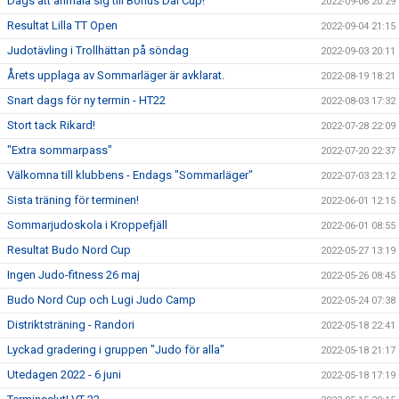
Dags att anmäla sig till Bohus Dal Cup!
2022-09-06 20:29
Resultat Lilla TT Open
2022-09-04 21:15
Judotävling i Trollhättan på söndag
2022-09-03 20:11
Årets upplaga av Sommarläger är avklarat.
2022-08-19 18:21
Snart dags för ny termin - HT22
2022-08-03 17:32
Stort tack Rikard!
2022-07-28 22:09
"Extra sommarpass"
2022-07-20 22:37
Välkomna till klubbens - Endags "Sommarläger"
2022-07-03 23:12
Sista träning för terminen!
2022-06-01 12:15
Sommarjudoskola i Kroppefjäll
2022-06-01 08:55
Resultat Budo Nord Cup
2022-05-27 13:19
Ingen Judo-fitness 26 maj
2022-05-26 08:45
Budo Nord Cup och Lugi Judo Camp
2022-05-24 07:38
Distriktsträning - Randori
2022-05-18 22:41
Lyckad gradering i gruppen "Judo för alla"
2022-05-18 21:17
Utedagen 2022 - 6 juni
2022-05-18 17:19