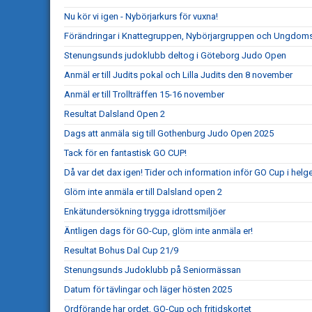
Nu kör vi igen - Nybörjarkurs för vuxna!
Förändringar i Knattegruppen, Nybörjargruppen och Ungdo
Stenungsunds judoklubb deltog i Göteborg Judo Open
Anmäl er till Judits pokal och Lilla Judits den 8 november
Anmäl er till Trollträffen 15-16 november
Resultat Dalsland Open 2
Dags att anmäla sig till Gothenburg Judo Open 2025
Tack för en fantastisk GO CUP!
Då var det dax igen! Tider och information inför GO Cup i helg
Glöm inte anmäla er till Dalsland open 2
Enkätundersökning trygga idrottsmiljöer
Äntligen dags för GO-Cup, glöm inte anmäla er!
Resultat Bohus Dal Cup 21/9
Stenungsunds Judoklubb på Seniormässan
Datum för tävlingar och läger hösten 2025
Ordförande har ordet, GO-Cup och fritidskortet