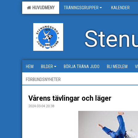
HUVUDMENY
TRÄNINGSGRUPPER
KALENDER
Sten
HEM
BILDER
BÖRJA TRÄNA JUDO
BLI MEDLEM
V
FÖRBUNDSNYHETER
Vårens tävlingar och läger
2024-03-04 20:38