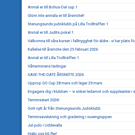
Anmäl er till Bohus-Dal cup 1
Glöm inte anmäla er till årsmötet!
Stenungsunds judoklubb på Lilla Trollträffen 1
Anmäl er till Judits pokal 1
Välkomna till våra kurser i falltrygghet för äldre - vi har plats för
Kallelse till årsmöte den 25 februari 2026
Anmäl er till Lilla Trollträffen 1
Vårterminens tävlingar
SAVE-THE-DATE ÅRSMÖTE 2026
Upprop GO Cup 28 mars och läger 29 mars
Engagera dig i klubben – vi söker ledamot och suppleanter i s
Terminsstart 2026!
Gott nytt år från Stenungsunds Judoklubb
Terminsavslutning och gradering i vuxengruppen
Jul-judo i Uddevalla
Hjälp oss bli fler!