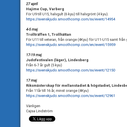
27 april
Hajime Cup, Varberg
För U9 till U15, halvgult (6 kyu) till halvgrönt (4 kyu).
https://svenskjudo.smoothcomp.com/sv/event/14954
4-5 maj
Trollträffen 1, Trollhättan
För U11 till veteran, från orange (4Kyu) för U11-U15 samt från
https://svenskjudo.smoothcomp.com/en/event/15959
17-19 maj
Judofestivalen (läger), Lindesberg
Från 6-7 år gult (5 kyu)
https://svenskjudo.smoothcomp.com/sv/event/12150
17 maj
Riksmästerskap för mellanstadiet & högstadiet, Lindesb
Från 11år till 16 år, minst orange (4Kyu)
https://svenskjudo.smoothcomp.com/sv/event/12961
Vänligen
Cajsa Lindström