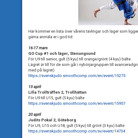
Här kommer en lista över vårens tävlingar och läger som lig
gärna anmäla er i god tid.
16-17 mars
GO Cup #1 och läger, Stenungsund
För U9 till senior, gult (5 kyu) till orange/grönt (4 kyu) bälte
Lägret är till för de som går i nybörjargruppen till avanceradg
med på lägret)
https://svenskjudo.smoothcomp.com/en/event/15275
13 april
Lilla Trollträffen 2, Trollhättan
För U9 till U15, gult (5 kyu) bälte
https://svenskjudo.smoothcomp.com/en/event/15957
20 april
Judits Pokal 2, Göteborg
För U9, U15 och U18, gult (5 kyu) till grönt (3 kyu) bälte
https://svenskjudo.smoothcomp.com/sv/event/14734