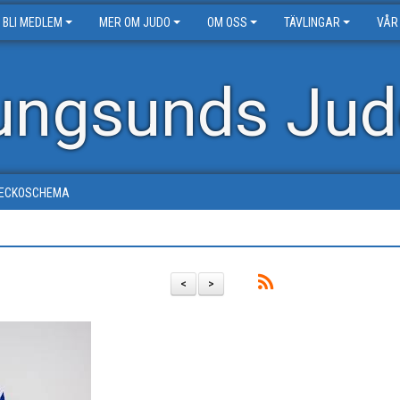
BLI MEDLEM
MER OM JUDO
OM OSS
TÄVLINGAR
VÅR
ungsunds Jud
ECKOSCHEMA
<
>