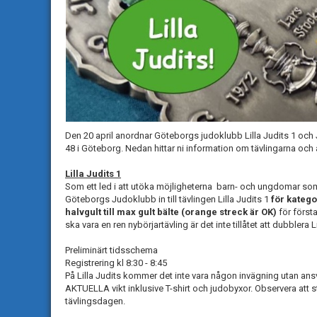
Den 20 april anordnar Göteborgs judoklubb Lilla Judits 1 och 
48 i Göteborg. Nedan hittar ni information om tävlingarna och
Lilla Judits 1
Som ett led i att utöka möjligheterna barn- och ungdomar som
Göteborgs Judoklubb in till tävlingen Lilla Judits 1
för katego
halvgult till max gult bälte (orange streck är OK)
för först
ska vara en ren nybörjartävling är det inte tillåtet att dubblera 
Preliminärt tidsschema
Registrering kl 8:30 - 8:45
På Lilla Judits kommer det inte vara någon invägning utan ansva
AKTUELLA vikt inklusive T-shirt och judobyxor. Observera att
tävlingsdagen.