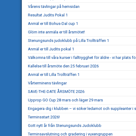
Vårens tävlingar på hemsidan
Resultat Judits Pokal 1
Anmäl er till Bohus-Dal cup 1
Glöm inte anmäla er till årsmötet!
Stenungsunds judoklubb på Lilla Trollträffen 1
Anmäl er till Judits pokal 1
Välkomna till våra kurser i falltrygghet för äldre - vi har plats för
Kallelse till årsmöte den 25 februari 2026
Anmäl er till Lilla Trollträffen 1
Vårterminens tävlingar
SAVE-THE-DATE ÅRSMÖTE 2026
Upprop GO Cup 28 mars och läger 29 mars
Engagera dig i klubben – vi söker ledamot och suppleanter i s
Terminsstart 2026!
Gott nytt år från Stenungsunds Judoklubb
Terminsavslutning och gradering i vuxengruppen