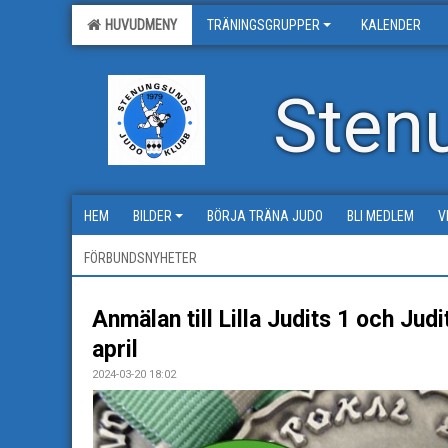
HUVUDMENY
TRÄNINGSGRUPPER
KALENDER
Sten
HEM
BILDER
BÖRJA TRÄNA JUDO
BLI MEDLEM
V
FÖRBUNDSNYHETER
Anmälan till Lilla Judits 1 och Jud
april
2024-03-20 18:02