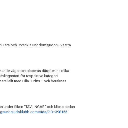
stimulera och utveckla ungdomsjudon i Västra
ande vägs och placeras därefter in i olika
vlingsstart för respektive kategori.
arallellt med Lilla Judits 1 och beräknas
on under fliken "TÄVLINGAR" och klicka sedan
ngsundsjudoklubb.com/sida/?ID=398155