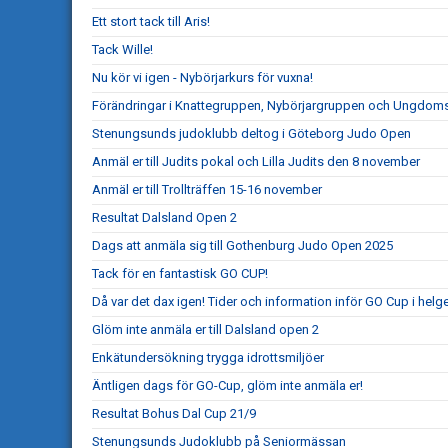
Ett stort tack till Aris!
Tack Wille!
Nu kör vi igen - Nybörjarkurs för vuxna!
Förändringar i Knattegruppen, Nybörjargruppen och Ungdo
Stenungsunds judoklubb deltog i Göteborg Judo Open
Anmäl er till Judits pokal och Lilla Judits den 8 november
Anmäl er till Trollträffen 15-16 november
Resultat Dalsland Open 2
Dags att anmäla sig till Gothenburg Judo Open 2025
Tack för en fantastisk GO CUP!
Då var det dax igen! Tider och information inför GO Cup i helg
Glöm inte anmäla er till Dalsland open 2
Enkätundersökning trygga idrottsmiljöer
Äntligen dags för GO-Cup, glöm inte anmäla er!
Resultat Bohus Dal Cup 21/9
Stenungsunds Judoklubb på Seniormässan