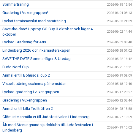
Sommarträning
2026-06-15 13:54
Gradering i Vuxengruppen!
2026-06-04 08:13
Lyckat terminsavslut med samträning
2026-06-03 21:39
Save-the-date! Upprop GO Cup 3 oktober och läger 4
2026-06-02 14:44
oktober
Lyckad Gradering för Aris
2026-06-02 08:40
Lindesberg 2026 och riksmästerskapen
2026-05-28 07:02
SAVE THE DATE Sommarläger & Utedag
2026-05-22 16:42
Budo Nord Cup
2026-05-21 16:11
Anmäl er till Bohusdal cup 2
2026-05-19 09:09
Visuellt träningsschema på hemsidan
2026-05-18 17:40
Lyckad gradering i vuxengruppen
2026-05-17 20:27
Gradering i Vuxengruppen
2026-05-12 08:44
Anmäl er till Lilla Trollträffen 2
2026-04-28 13:58
Glöm inte anmäla er till Judofestivalen i Lindesberg
2026-04-27 10:59
Åk med Stenungsunds judoklubb till Judofestivalen i
2026-04-19 10:02
Lindesberg