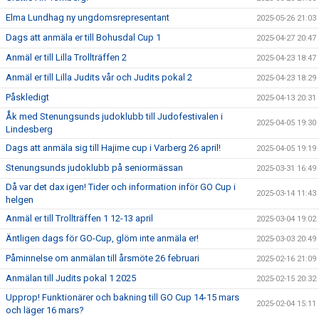
Elma Lundhag ny ungdomsrepresentant
2025-05-26 21:03
Dags att anmäla er till Bohusdal Cup 1
2025-04-27 20:47
Anmäl er till Lilla Trollträffen 2
2025-04-23 18:47
Anmäl er till Lilla Judits vår och Judits pokal 2
2025-04-23 18:29
Påskledigt
2025-04-13 20:31
Åk med Stenungsunds judoklubb till Judofestivalen i
2025-04-05 19:30
Lindesberg
Dags att anmäla sig till Hajime cup i Varberg 26 april!
2025-04-05 19:19
Stenungsunds judoklubb på seniormässan
2025-03-31 16:49
Då var det dax igen! Tider och information inför GO Cup i
2025-03-14 11:43
helgen
Anmäl er till Trollträffen 1 12-13 april
2025-03-04 19:02
Äntligen dags för GO-Cup, glöm inte anmäla er!
2025-03-03 20:49
Påminnelse om anmälan till årsmöte 26 februari
2025-02-16 21:09
Anmälan till Judits pokal 1 2025
2025-02-15 20:32
Upprop! Funktionärer och bakning till GO Cup 14-15 mars
2025-02-04 15:11
och läger 16 mars?