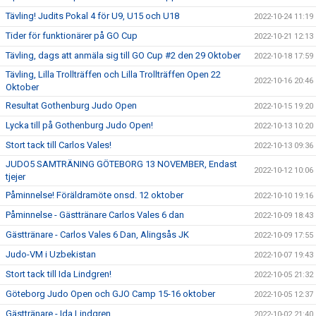
Tävling! Judits Pokal 4 för U9, U15 och U18
2022-10-24 11:19
Tider för funktionärer på GO Cup
2022-10-21 12:13
Tävling, dags att anmäla sig till GO Cup #2 den 29 Oktober
2022-10-18 17:59
Tävling, Lilla Trollträffen och Lilla Trollträffen Open 22
2022-10-16 20:46
Oktober
Resultat Gothenburg Judo Open
2022-10-15 19:20
Lycka till på Gothenburg Judo Open!
2022-10-13 10:20
Stort tack till Carlos Vales!
2022-10-13 09:36
JUDO5 SAMTRÄNING GÖTEBORG 13 NOVEMBER, Endast
2022-10-12 10:06
tjejer
Påminnelse! Föräldramöte onsd. 12 oktober
2022-10-10 19:16
Påminnelse - Gästtränare Carlos Vales 6 dan
2022-10-09 18:43
Gästtränare - Carlos Vales 6 Dan, Alingsås JK
2022-10-09 17:55
Judo-VM i Uzbekistan
2022-10-07 19:43
Stort tack till Ida Lindgren!
2022-10-05 21:32
Göteborg Judo Open och GJO Camp 15-16 oktober
2022-10-05 12:37
Gästtränare - Ida Lindgren
2022-10-02 21:40