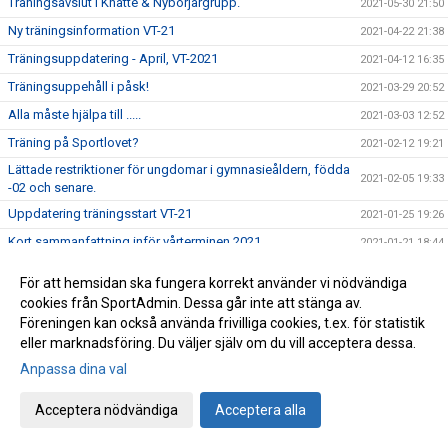
Träningsavslut i Knatte & Nybörjargrupp.
2021-05-30 21:50
Ny träningsinformation VT-21
2021-04-22 21:38
Träningsuppdatering - April, VT-2021
2021-04-12 16:35
Träningsuppehåll i påsk!
2021-03-29 20:52
Alla måste hjälpa till .....
2021-03-03 12:52
Träning på Sportlovet?
2021-02-12 19:21
Lättade restriktioner för ungdomar i gymnasieåldern, födda
2021-02-05 19:33
-02 och senare.
Uppdatering träningsstart VT-21
2021-01-25 19:26
Kort sammanfattning inför vårterminen 2021
2021-01-21 18:44
Viktigt! - Uppdatera medlemsinformation!
2021-01-20 11:23
För att hemsidan ska fungera korrekt använder vi nödvändiga
Info angående träningsstart VT-21
2021-01-06 15:11
cookies från SportAdmin. Dessa går inte att stänga av.
Föreningen kan också använda frivilliga cookies, t.ex. för statistik
Ordförande har ordet!
2020-12-22 20:36
eller marknadsföring. Du väljer själv om du vill acceptera dessa.
Årets pristagare 2020 (Året då Covid-19 gäckade oss alla)
2020-12-11 18:01
Anpassa dina val
Avslutningsträning för Ungd.gruppen &
2020-12-11 15:27
Avanceradgruppen.
Acceptera nödvändiga
Acceptera alla
Avslutningsträning för Knatte och Nybörjargrupp!
2020-12-06 19:11