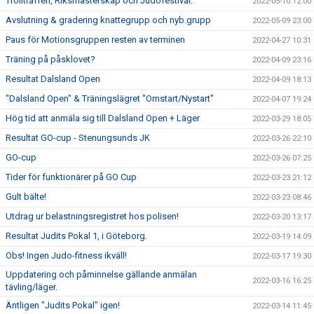
Trollträffen, Riksmästerskap och Judofestival.
2022-05-10 12:00
Avslutning & gradering knattegrupp och nyb.grupp
2022-05-09 23:00
Paus för Motionsgruppen resten av terminen
2022-04-27 10:31
Träning på påsklovet?
2022-04-09 23:16
Resultat Dalsland Open
2022-04-09 18:13
"Dalsland Open" & Träningslägret "Omstart/Nystart"
2022-04-07 19:24
Hög tid att anmäla sig till Dalsland Open + Läger
2022-03-29 18:05
Resultat GO-cup - Stenungsunds JK
2022-03-26 22:10
GO-cup
2022-03-26 07:25
Tider för funktionärer på GO Cup
2022-03-23 21:12
Gult bälte!
2022-03-23 08:46
Utdrag ur belastningsregistret hos polisen!
2022-03-20 13:17
Resultat Judits Pokal 1, i Göteborg.
2022-03-19 14:09
Obs! Ingen Judo-fitness ikväll!
2022-03-17 19:30
Uppdatering och påminnelse gällande anmälan
2022-03-16 16:25
tävling/läger.
Äntligen "Judits Pokal" igen!
2022-03-14 11:45