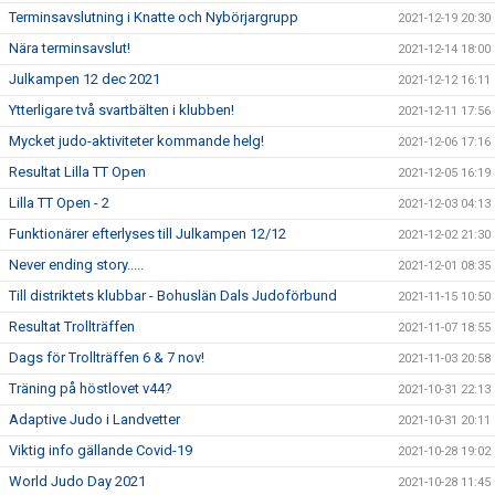
Terminsavslutning i Knatte och Nybörjargrupp
2021-12-19 20:30
Nära terminsavslut!
2021-12-14 18:00
Julkampen 12 dec 2021
2021-12-12 16:11
Ytterligare två svartbälten i klubben!
2021-12-11 17:56
Mycket judo-aktiviteter kommande helg!
2021-12-06 17:16
Resultat Lilla TT Open
2021-12-05 16:19
Lilla TT Open - 2
2021-12-03 04:13
Funktionärer efterlyses till Julkampen 12/12
2021-12-02 21:30
Never ending story.....
2021-12-01 08:35
Till distriktets klubbar - Bohuslän Dals Judoförbund
2021-11-15 10:50
Resultat Trollträffen
2021-11-07 18:55
Dags för Trollträffen 6 & 7 nov!
2021-11-03 20:58
Träning på höstlovet v44?
2021-10-31 22:13
Adaptive Judo i Landvetter
2021-10-31 20:11
Viktig info gällande Covid-19
2021-10-28 19:02
World Judo Day 2021
2021-10-28 11:45