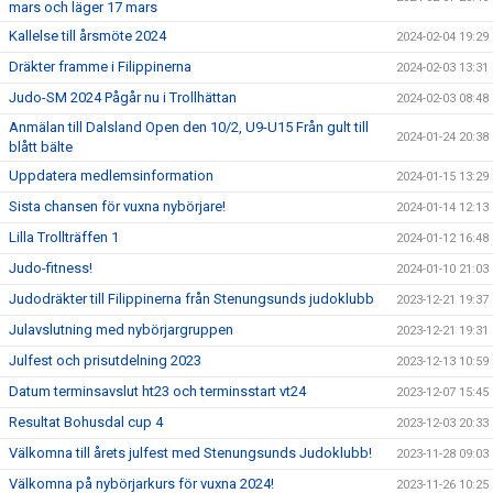
mars och läger 17 mars
Kallelse till årsmöte 2024
2024-02-04 19:29
Dräkter framme i Filippinerna
2024-02-03 13:31
Judo-SM 2024 Pågår nu i Trollhättan
2024-02-03 08:48
Anmälan till Dalsland Open den 10/2, U9-U15 Från gult till
2024-01-24 20:38
blått bälte
Uppdatera medlemsinformation
2024-01-15 13:29
Sista chansen för vuxna nybörjare!
2024-01-14 12:13
Lilla Trollträffen 1
2024-01-12 16:48
Judo-fitness!
2024-01-10 21:03
Judodräkter till Filippinerna från Stenungsunds judoklubb
2023-12-21 19:37
Julavslutning med nybörjargruppen
2023-12-21 19:31
Julfest och prisutdelning 2023
2023-12-13 10:59
Datum terminsavslut ht23 och terminsstart vt24
2023-12-07 15:45
Resultat Bohusdal cup 4
2023-12-03 20:33
Välkomna till årets julfest med Stenungsunds Judoklubb!
2023-11-28 09:03
Välkomna på nybörjarkurs för vuxna 2024!
2023-11-26 10:25