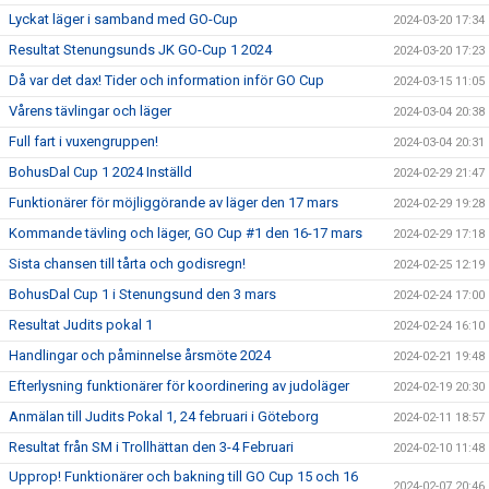
Lyckat läger i samband med GO-Cup
2024-03-20 17:34
Resultat Stenungsunds JK GO-Cup 1 2024
2024-03-20 17:23
Då var det dax! Tider och information inför GO Cup
2024-03-15 11:05
Vårens tävlingar och läger
2024-03-04 20:38
Full fart i vuxengruppen!
2024-03-04 20:31
BohusDal Cup 1 2024 Inställd
2024-02-29 21:47
Funktionärer för möjliggörande av läger den 17 mars
2024-02-29 19:28
Kommande tävling och läger, GO Cup #1 den 16-17 mars
2024-02-29 17:18
Sista chansen till tårta och godisregn!
2024-02-25 12:19
BohusDal Cup 1 i Stenungsund den 3 mars
2024-02-24 17:00
Resultat Judits pokal 1
2024-02-24 16:10
Handlingar och påminnelse årsmöte 2024
2024-02-21 19:48
Efterlysning funktionärer för koordinering av judoläger
2024-02-19 20:30
Anmälan till Judits Pokal 1, 24 februari i Göteborg
2024-02-11 18:57
Resultat från SM i Trollhättan den 3-4 Februari
2024-02-10 11:48
Upprop! Funktionärer och bakning till GO Cup 15 och 16
2024-02-07 20:46