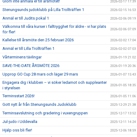
Glöm inte anmäla er till årsmötet!
2026-02-17 17:39
Stenungsunds judoklubb på Lilla Trollträffen 1
2026-02-15 16:53
Anmäl er till Judits pokal 1
2026-02-06 09:19
Välkomna till våra kurser i falltrygghet för äldre - vi har plats
2026-02-06 07:09
för fler!
Kallelse till årsmöte den 25 februari 2026
2026-02-02 17:04
Anmäl er till Lilla Trollträffen 1
2026-02-02 07:03
Vårterminens tävlingar
2026-01-19 21:02
SAVE-THE-DATE ÅRSMÖTE 2026
2026-01-19 20:36
Upprop GO Cup 28 mars och läger 29 mars
2026-01-07 15:43
Engagera dig i klubben – vi söker ledamot och suppleanter
2026-01-05 18:35
i styrelsen
Terminsstart 2026!
2026-01-05 11:06
Gott nytt år från Stenungsunds Judoklubb
2025-12-29 21:38
Terminsavslutning och gradering i vuxengruppen
2025-12-17 13:52
Jul-judo i Uddevalla
2025-12-11 14:24
Hjälp oss bli fler!
2025-12-06 18:59