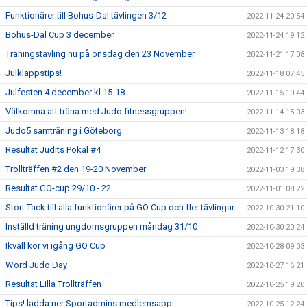
Funktionärer till Bohus-Dal tävlingen 3/12
2022-11-24 20:54
Bohus-Dal Cup 3 december
2022-11-24 19:12
Träningstävling nu på onsdag den 23 November
2022-11-21 17:08
Julklappstips!
2022-11-18 07:45
Julfesten 4 december kl 15-18
2022-11-15 10:44
Välkomna att träna med Judo-fitnessgruppen!
2022-11-14 15:03
Judo5 samträning i Göteborg
2022-11-13 18:18
Resultat Judits Pokal #4
2022-11-12 17:30
Trollträffen #2 den 19-20 November
2022-11-03 19:38
Resultat GO-cup 29/10 - 22
2022-11-01 08:22
Stort Tack till alla funktionärer på GO Cup och fler tävlingar
2022-10-30 21:10
Inställd träning ungdomsgruppen måndag 31/10
2022-10-30 20:24
Ikväll kör vi igång GO Cup
2022-10-28 09:03
Word Judo Day
2022-10-27 16:21
Resultat Lilla Trollträffen
2022-10-25 19:20
Tips! ladda ner Sportadmins medlemsapp.
2022-10-25 12:24