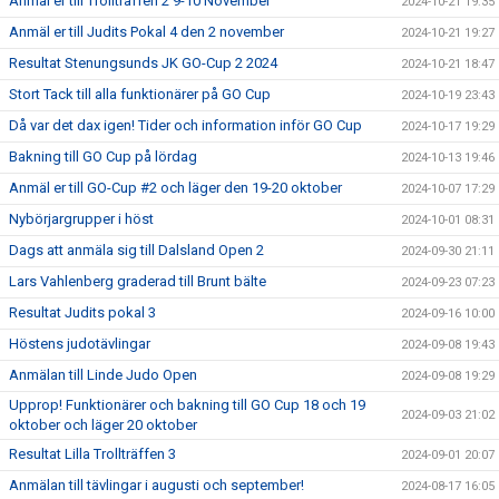
Anmäl er till Trollträffen 2 9-10 November
2024-10-21 19:35
Anmäl er till Judits Pokal 4 den 2 november
2024-10-21 19:27
Resultat Stenungsunds JK GO-Cup 2 2024
2024-10-21 18:47
Stort Tack till alla funktionärer på GO Cup
2024-10-19 23:43
Då var det dax igen! Tider och information inför GO Cup
2024-10-17 19:29
Bakning till GO Cup på lördag
2024-10-13 19:46
Anmäl er till GO-Cup #2 och läger den 19-20 oktober
2024-10-07 17:29
Nybörjargrupper i höst
2024-10-01 08:31
Dags att anmäla sig till Dalsland Open 2
2024-09-30 21:11
Lars Vahlenberg graderad till Brunt bälte
2024-09-23 07:23
Resultat Judits pokal 3
2024-09-16 10:00
Höstens judotävlingar
2024-09-08 19:43
Anmälan till Linde Judo Open
2024-09-08 19:29
Upprop! Funktionärer och bakning till GO Cup 18 och 19
2024-09-03 21:02
oktober och läger 20 oktober
Resultat Lilla Trollträffen 3
2024-09-01 20:07
Anmälan till tävlingar i augusti och september!
2024-08-17 16:05