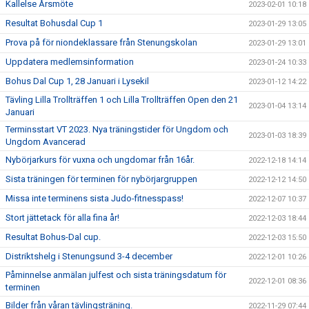
Kallelse Årsmöte
2023-02-01 10:18
Resultat Bohusdal Cup 1
2023-01-29 13:05
Prova på för niondeklassare från Stenungskolan
2023-01-29 13:01
Uppdatera medlemsinformation
2023-01-24 10:33
Bohus Dal Cup 1, 28 Januari i Lysekil
2023-01-12 14:22
Tävling Lilla Trollträffen 1 och Lilla Trollträffen Open den 21
2023-01-04 13:14
Januari
Terminsstart VT 2023. Nya träningstider för Ungdom och
2023-01-03 18:39
Ungdom Avancerad
Nybörjarkurs för vuxna och ungdomar från 16år.
2022-12-18 14:14
Sista träningen för terminen för nybörjargruppen
2022-12-12 14:50
Missa inte terminens sista Judo-fitnesspass!
2022-12-07 10:37
Stort jättetack för alla fina år!
2022-12-03 18:44
Resultat Bohus-Dal cup.
2022-12-03 15:50
Distriktshelg i Stenungsund 3-4 december
2022-12-01 10:26
Påminnelse anmälan julfest och sista träningsdatum för
2022-12-01 08:36
terminen
Bilder från våran tävlingsträning.
2022-11-29 07:44