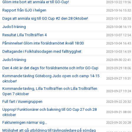
Glöm inte bort att anmäla er till GO-Cup!
2023-10-22 19:56
Rapport från GJO i helgen
2023-10-16 15:32
Dags att anmäla sig till GO Cup #2 den 28 Oktober!
2023-10-11 20:33
Judo5 träning
2023-10-08 16:19
Resultat Lilla Trollträffen 4
2023-10-07 12:54
Påminnelse! Glöm inte föräldramötet ikväll 18:00
2023-10-04 16:43
Deltagande i Folkhälsodagen med falltrygghet
2023-10-03 14:59
Judo5-träning
2023-09-30 22:41
Den 4 okt är det dags för föräldramöte och inför GO-Cup
2023-09-29 18:06
Kommande tävling Göteborg Judo open och camp 14-15
2023-09-27 19:31
oktober!
Kommande tävling, Lilla Trollträffen och Lilla Trollträffen
2023-09-27 19:24
Open 7 oktober
Full fart i Vuxengruppen
2023-09-22 20:32
Upprop! Funktionärer och bakning till GO Cup 27 och 28
2023-09-21 08:00
oktober
Faktureringen närmar sig...
2023-09-20 20:28
Möjlighet att gå utbildning till tävlingsledare på söndag