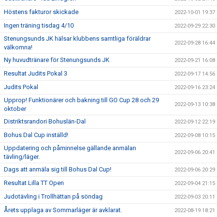
Höstens fakturor skickade
2022-10-01 19:37
Ingen träning tisdag 4/10
2022-09-29 22:30
Stenungsunds JK hälsar klubbens samtliga föräldrar
2022-09-28 16:44
välkomna!
Ny huvudtränare för Stenungsunds JK
2022-09-21 16:08
Resultat Judits Pokal 3
2022-09-17 14:56
Judits Pokal
2022-09-16 23:24
Upprop! Funktionärer och bakning till GO Cup 28 och 29
2022-09-13 10:38
oktober
Distriktsrandori Bohuslän-Dal
2022-09-12 22:19
Bohus Dal Cup inställd!
2022-09-08 10:15
Uppdatering och påminnelse gällande anmälan
2022-09-06 20:41
tävling/läger.
Dags att anmäla sig till Bohus Dal Cup!
2022-09-06 20:29
Resultat Lilla TT Open
2022-09-04 21:15
Judotävling i Trollhättan på söndag
2022-09-03 20:11
Årets upplaga av Sommarläger är avklarat.
2022-08-19 18:21