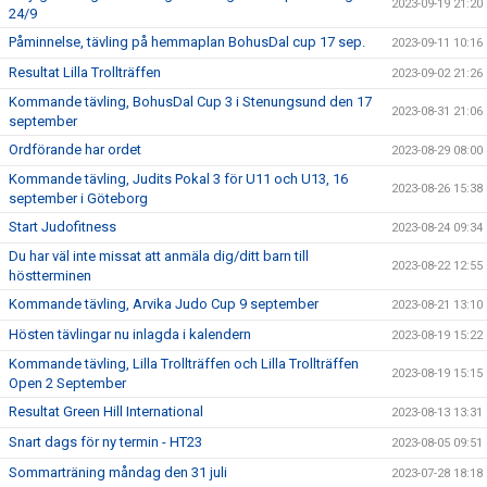
2023-09-19 21:20
24/9
Påminnelse, tävling på hemmaplan BohusDal cup 17 sep.
2023-09-11 10:16
Resultat Lilla Trollträffen
2023-09-02 21:26
Kommande tävling, BohusDal Cup 3 i Stenungsund den 17
2023-08-31 21:06
september
Ordförande har ordet
2023-08-29 08:00
Kommande tävling, Judits Pokal 3 för U11 och U13, 16
2023-08-26 15:38
september i Göteborg
Start Judofitness
2023-08-24 09:34
Du har väl inte missat att anmäla dig/ditt barn till
2023-08-22 12:55
höstterminen
Kommande tävling, Arvika Judo Cup 9 september
2023-08-21 13:10
Hösten tävlingar nu inlagda i kalendern
2023-08-19 15:22
Kommande tävling, Lilla Trollträffen och Lilla Trollträffen
2023-08-19 15:15
Open 2 September
Resultat Green Hill International
2023-08-13 13:31
Snart dags för ny termin - HT23
2023-08-05 09:51
Sommarträning måndag den 31 juli
2023-07-28 18:18