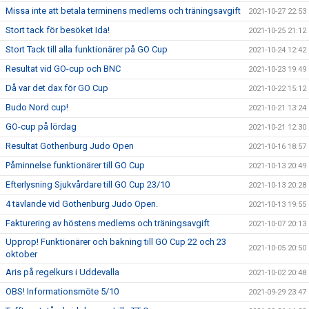
Missa inte att betala terminens medlems och träningsavgift
2021-10-27 22:53
Stort tack för besöket Ida!
2021-10-25 21:12
Stort Tack till alla funktionärer på GO Cup
2021-10-24 12:42
Resultat vid GO-cup och BNC
2021-10-23 19:49
Då var det dax för GO Cup
2021-10-22 15:12
Budo Nord cup!
2021-10-21 13:24
GO-cup på lördag
2021-10-21 12:30
Resultat Gothenburg Judo Open
2021-10-16 18:57
Påminnelse funktionärer till GO Cup
2021-10-13 20:49
Efterlysning Sjukvårdare till GO Cup 23/10
2021-10-13 20:28
4 tävlande vid Gothenburg Judo Open.
2021-10-13 19:55
Fakturering av höstens medlems och träningsavgift
2021-10-07 20:13
Upprop! Funktionärer och bakning till GO Cup 22 och 23
2021-10-05 20:50
oktober
Aris på regelkurs i Uddevalla
2021-10-02 20:48
OBS! Informationsmöte 5/10
2021-09-29 23:47