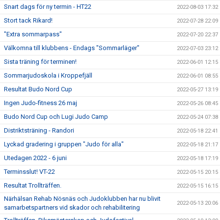
Snart dags för ny termin - HT22
2022-08-03 17:32
Stort tack Rikard!
2022-07-28 22:09
"Extra sommarpass"
2022-07-20 22:37
Välkomna till klubbens - Endags "Sommarläger"
2022-07-03 23:12
Sista träning för terminen!
2022-06-01 12:15
Sommarjudoskola i Kroppefjäll
2022-06-01 08:55
Resultat Budo Nord Cup
2022-05-27 13:19
Ingen Judo-fitness 26 maj
2022-05-26 08:45
Budo Nord Cup och Lugi Judo Camp
2022-05-24 07:38
Distriktsträning - Randori
2022-05-18 22:41
Lyckad gradering i gruppen "Judo för alla"
2022-05-18 21:17
Utedagen 2022 - 6 juni
2022-05-18 17:19
Terminsslut! VT-22
2022-05-15 20:15
Resultat Trollträffen.
2022-05-15 16:15
Närhälsan Rehab Nösnäs och Judoklubben har nu blivit
2022-05-13 20:06
samarbetspartners vid skador och rehabilitering