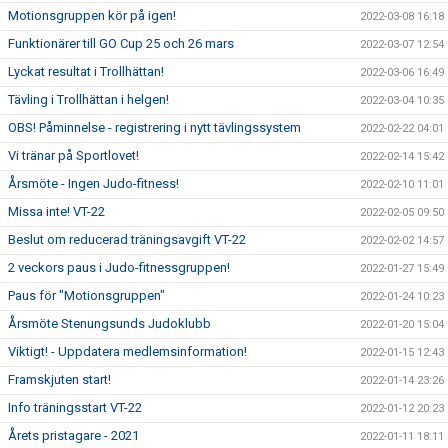
Motionsgruppen kör på igen!
2022-03-08 16:18
Funktionärer till GO Cup 25 och 26 mars
2022-03-07 12:54
Lyckat resultat i Trollhättan!
2022-03-06 16:49
Tävling i Trollhättan i helgen!
2022-03-04 10:35
OBS! Påminnelse - registrering i nytt tävlingssystem
2022-02-22 04:01
Vi tränar på Sportlovet!
2022-02-14 15:42
Årsmöte - Ingen Judo-fitness!
2022-02-10 11:01
Missa inte! VT-22
2022-02-05 09:50
Beslut om reducerad träningsavgift VT-22
2022-02-02 14:57
2 veckors paus i Judo-fitnessgruppen!
2022-01-27 15:49
Paus för "Motionsgruppen"
2022-01-24 10:23
Årsmöte Stenungsunds Judoklubb
2022-01-20 15:04
Viktigt! - Uppdatera medlemsinformation!
2022-01-15 12:43
Framskjuten start!
2022-01-14 23:26
Info träningsstart VT-22
2022-01-12 20:23
Årets pristagare - 2021
2022-01-11 18:11