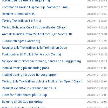
Stenungsunds Arena stängd 1 maj
2023-04-28 10:41
Kommande Tävling Hajime Cup i Varberg 13 maj
2023-04-26 12:23
Resultat Judits Pokal #2
2023-04-22 20:56
Tävling Trollträffen 1 6-7 maj
2023-04-18 12:27
Tävling Bohusdal Cup 2 i Uddevalla den 29 april
2023-04-18 12:21
Anmäl till Judits Pokal 22 April för U9,U15 och U18
2023-04-17 08:34
Judo5 träningen i Göteborg
2023-04-17 07:27
Resultat Lilla Trollträffen, Lilla Trollträffen Open
2023-04-15 20:26
Funktionärer till Trollträffen 6:e och 7:e maj
2023-04-13 20:39
Ny sponsring: Stöd din förening, handla hos Flügger färg
2023-04-09 18:14
Inställd träning på annandag påsk
2023-04-07 11:08
Inställd träning för Judo-fitnessgruppen
2023-04-01 09:57
Tävling, Lilla Trollträffen och Lilla Trollträffen Open 15 april
2023-03-30 20:04
Resultat vid GO-cup - Stenungsunds JK
2023-03-25 18:58
Tider för funktionärer på GO Cup
2023-03-22 22:03
Bakning till GO Cup på lördag
2023-03-21 20:09