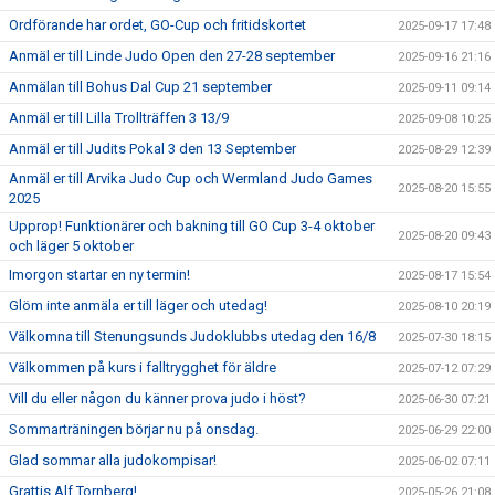
Ordförande har ordet, GO-Cup och fritidskortet
2025-09-17 17:48
Anmäl er till Linde Judo Open den 27-28 september
2025-09-16 21:16
Anmälan till Bohus Dal Cup 21 september
2025-09-11 09:14
Anmäl er till Lilla Trollträffen 3 13/9
2025-09-08 10:25
Anmäl er till Judits Pokal 3 den 13 September
2025-08-29 12:39
Anmäl er till Arvika Judo Cup och Wermland Judo Games
2025-08-20 15:55
2025
Upprop! Funktionärer och bakning till GO Cup 3-4 oktober
2025-08-20 09:43
och läger 5 oktober
Imorgon startar en ny termin!
2025-08-17 15:54
Glöm inte anmäla er till läger och utedag!
2025-08-10 20:19
Välkomna till Stenungsunds Judoklubbs utedag den 16/8
2025-07-30 18:15
Välkommen på kurs i falltrygghet för äldre
2025-07-12 07:29
Vill du eller någon du känner prova judo i höst?
2025-06-30 07:21
Sommarträningen börjar nu på onsdag.
2025-06-29 22:00
Glad sommar alla judokompisar!
2025-06-02 07:11
Grattis Alf Tornberg!
2025-05-26 21:08