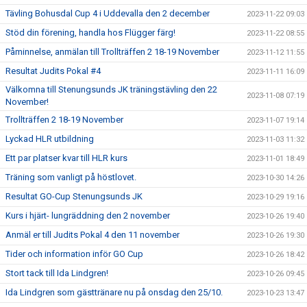
Tävling Bohusdal Cup 4 i Uddevalla den 2 december
2023-11-22 09:03
Stöd din förening, handla hos Flügger färg!
2023-11-22 08:55
Påminnelse, anmälan till Trollträffen 2 18-19 November
2023-11-12 11:55
Resultat Judits Pokal #4
2023-11-11 16:09
Välkomna till Stenungsunds JK träningstävling den 22
2023-11-08 07:19
November!
Trollträffen 2 18-19 November
2023-11-07 19:14
Lyckad HLR utbildning
2023-11-03 11:32
Ett par platser kvar till HLR kurs
2023-11-01 18:49
Träning som vanligt på höstlovet.
2023-10-30 14:26
Resultat GO-Cup Stenungsunds JK
2023-10-29 19:16
Kurs i hjärt- lungräddning den 2 november
2023-10-26 19:40
Anmäl er till Judits Pokal 4 den 11 november
2023-10-26 19:30
Tider och information inför GO Cup
2023-10-26 18:42
Stort tack till Ida Lindgren!
2023-10-26 09:45
Ida Lindgren som gästtränare nu på onsdag den 25/10.
2023-10-23 13:47