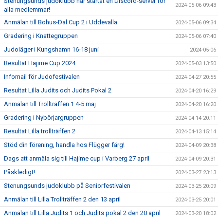
Stenungsunds judoklubb har startat en Discord-server för
2024-05-06 09:43
alla medlemmar!
Anmälan till Bohus-Dal Cup 2 i Uddevalla
2024-05-06 09:34
Gradering i Knattegruppen
2024-05-06 07:40
Judoläger i Kungshamn 16-18 juni
2024-05-06
Resultat Hajime Cup 2024
2024-05-03 13:50
Infomail för Judofestivalen
2024-04-27 20:55
Resultat Lilla Judits och Judits Pokal 2
2024-04-20 16:29
Anmälan till Trollträffen 1 4-5 maj
2024-04-20 16:20
Gradering i Nybörjargruppen
2024-04-14 20:11
Resultat Lilla trollträffen 2
2024-04-13 15:14
Stöd din förening, handla hos Flügger färg!
2024-04-09 20:38
Dags att anmäla sig till Hajime cup i Varberg 27 april
2024-04-09 20:31
Påskledigt!
2024-03-27 23:13
Stenungsunds judoklubb på Seniorfestivalen
2024-03-25 20:09
Anmälan till Lilla Trollträffen 2 den 13 april
2024-03-25 20:01
Anmälan till Lilla Judits 1 och Judits pokal 2 den 20 april
2024-03-20 18:02