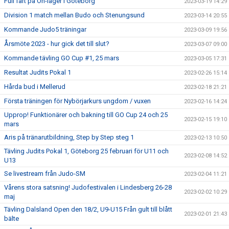
Full fart på On-läger i Göteborg
2023-03-19 14:29
Division 1 match mellan Budo och Stenungsund
2023-03-14 20:55
Kommande Judo5 träningar
2023-03-09 19:56
Årsmöte 2023 - hur gick det till slut?
2023-03-07 09:00
Kommande tävling GO Cup #1, 25 mars
2023-03-05 17:31
Resultat Judits Pokal 1
2023-02-26 15:14
Hårda bud i Mellerud
2023-02-18 21:21
Första träningen för Nybörjarkurs ungdom / vuxen
2023-02-16 14:24
Upprop! Funktionärer och bakning till GO Cup 24 och 25
2023-02-15 19:10
mars
Aris på tränarutbildning, Step by Step steg 1
2023-02-13 10:50
Tävling Judits Pokal 1, Göteborg 25 februari för U11 och
2023-02-08 14:52
U13
Se livestream från Judo-SM
2023-02-04 11:21
Vårens stora satsning! Judofestivalen i Lindesberg 26-28
2023-02-02 10:29
maj
Tävling Dalsland Open den 18/2, U9-U15 Från gult till blått
2023-02-01 21:43
bälte