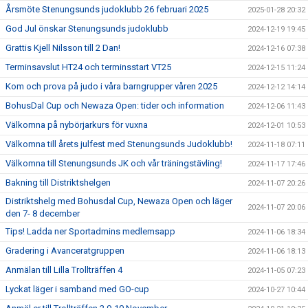
Årsmöte Stenungsunds judoklubb 26 februari 2025
2025-01-28 20:32
God Jul önskar Stenungsunds judoklubb
2024-12-19 19:45
Grattis Kjell Nilsson till 2 Dan!
2024-12-16 07:38
Terminsavslut HT24 och terminsstart VT25
2024-12-15 11:24
Kom och prova på judo i våra barngrupper våren 2025
2024-12-12 14:14
BohusDal Cup och Newaza Open: tider och information
2024-12-06 11:43
Välkomna på nybörjarkurs för vuxna
2024-12-01 10:53
Välkomna till årets julfest med Stenungsunds Judoklubb!
2024-11-18 07:11
Välkomna till Stenungsunds JK och vår träningstävling!
2024-11-17 17:46
Bakning till Distriktshelgen
2024-11-07 20:26
Distriktshelg med Bohusdal Cup, Newaza Open och läger
2024-11-07 20:06
den 7- 8 december
Tips! Ladda ner Sportadmins medlemsapp
2024-11-06 18:34
Gradering i Avanceratgruppen
2024-11-06 18:13
Anmälan till Lilla Trollträffen 4
2024-11-05 07:23
Lyckat läger i samband med GO-cup
2024-10-27 10:44