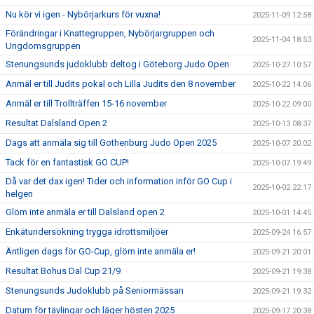
Nu kör vi igen - Nybörjarkurs för vuxna!
2025-11-09 12:58
Förändringar i Knattegruppen, Nybörjargruppen och
2025-11-04 18:53
Ungdomsgruppen
Stenungsunds judoklubb deltog i Göteborg Judo Open
2025-10-27 10:57
Anmäl er till Judits pokal och Lilla Judits den 8 november
2025-10-22 14:06
Anmäl er till Trollträffen 15-16 november
2025-10-22 09:00
Resultat Dalsland Open 2
2025-10-13 08:37
Dags att anmäla sig till Gothenburg Judo Open 2025
2025-10-07 20:02
Tack för en fantastisk GO CUP!
2025-10-07 19:49
Då var det dax igen! Tider och information inför GO Cup i
2025-10-02 22:17
helgen
Glöm inte anmäla er till Dalsland open 2
2025-10-01 14:45
Enkätundersökning trygga idrottsmiljöer
2025-09-24 16:57
Äntligen dags för GO-Cup, glöm inte anmäla er!
2025-09-21 20:01
Resultat Bohus Dal Cup 21/9
2025-09-21 19:38
Stenungsunds Judoklubb på Seniormässan
2025-09-21 19:32
Datum för tävlingar och läger hösten 2025
2025-09-17 20:38