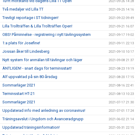
Tufft motstånd vid dagens Lilla TT Open
2021-09-26 14:28
Två medaljer vid Lilla TT
2021-09-25 14:16
Trevligt reportage i ST tidningen!
2021-09-22 09:49
Lilla Trollträffen & Lilla Trollträffen Open!
2021-09-21 16:07
OBS! Påminnelse - registrering i nytt tävlingssystem
2021-09-17 19:02
1:a plats för Josefine!
2021-09-11 22:13
Jossan åker till Lindesberg
2021-09-10 10:17
Nytt system för anmälan till tävlingar och läger
2021-09-08 21:37
ÄNTLIGEN! - snart dags för terminsstart!
2021-08-23 19:19
Alf uppvaktad på sin 80-årsdag
2021-08-20 17:15
Sommarläger 2021
2021-08-16 22:41
Terminsstart HT-21
2021-08-13 10:23
Sommarläger 2021
2021-07-17 21:30
Uppdaterad info med anledning av coronavirus!
2021-07-01 17:24
Träningsavslut i Ungdom och Avanceradgrupp
2021-06-02 21:14
Uppdaterad träningsinformation!
2021-05-31 22:15