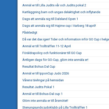
Anmäl er till Lilla Judits vår och Judits pokal 2
Kartläggning barn och ungas delaktighet och inflytande
Dags att anmäla sig till Dalsland Open 1
Dags att anmäla sig till Hajime cup i Varberg 18 april!
Påskledigt
Då var det dax igen! Tider och information inför GO Cup i helg
Anmäl er till Trollträffen 11-12 April
Föräldrapolicy och funktionärer till GO Cup
Äntligen dags för GO-Cup, glöm inte anmäla er!
Resultat Bohus Dal Cup
Anmäl er till IpponCup Judo 2026
Vårens tävlingar på hemsidan
Resultat Judits Pokal 1
Anmäl er till Bohus-Dal cup 1
Glöm inte anmäla er till årsmötet!
Stenungsunds judoklubb på Lilla Trollträffen 1