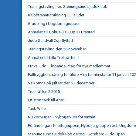
Träningstävling hos Stenungsunds judoklubb
Klubbtränarutbildning i Lilla Edet
Gradering i Ungdomsgruppen
Anmälan till Bohus-Dal Cup 3 i Brastad
Judo Sundvall Cup flyttad
Träningstävling den 26 november
Anmäl er till Lilla Trollträffen 4
Prova judo – löpande intag för nya medlemmar
Falltrygghetsträning för äldre – ny termin startar 11 januari 20
Välkomna på julfest den 21 december!
Trollträffen 2 2025
Ett stort tack till Aris!
Tack Wille!
Nu kör vi igen - Nybörjarkurs för vuxna!
Förändringar i Knattegruppen, Nybörjargruppen och Ungdo
Stenungsunds judoklubb deltog i Göteborg Judo Open