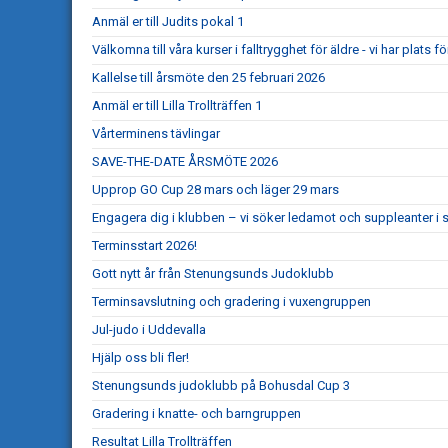
Anmäl er till Judits pokal 1
Välkomna till våra kurser i falltrygghet för äldre - vi har plats för
Kallelse till årsmöte den 25 februari 2026
Anmäl er till Lilla Trollträffen 1
Vårterminens tävlingar
SAVE-THE-DATE ÅRSMÖTE 2026
Upprop GO Cup 28 mars och läger 29 mars
Engagera dig i klubben – vi söker ledamot och suppleanter i s
Terminsstart 2026!
Gott nytt år från Stenungsunds Judoklubb
Terminsavslutning och gradering i vuxengruppen
Jul-judo i Uddevalla
Hjälp oss bli fler!
Stenungsunds judoklubb på Bohusdal Cup 3
Gradering i knatte- och barngruppen
Resultat Lilla Trollträffen