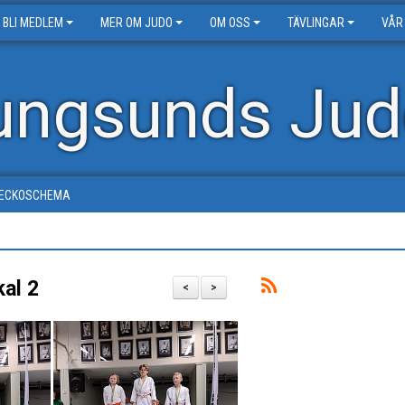
BLI MEDLEM
MER OM JUDO
OM OSS
TÄVLINGAR
VÅR
ungsunds Jud
ECKOSCHEMA
kal 2
<
>