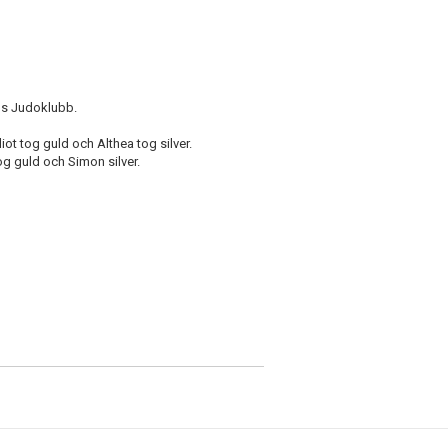
rgs Judoklubb.
lliot tog guld och Althea tog silver.
og guld och Simon silver.