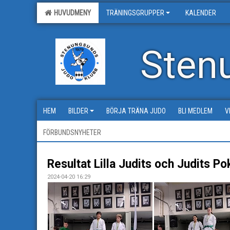
HUVUDMENY
TRÄNINGSGRUPPER
KALENDER
Sten
HEM
BILDER
BÖRJA TRÄNA JUDO
BLI MEDLEM
V
FÖRBUNDSNYHETER
Resultat Lilla Judits och Judits Po
2024-04-20 16:29