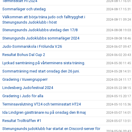
Terminsstart HT2024
2024-08-17 16:01
Sommarläger och utedag
2024-08-17 15:31
Välkommen att börja träna judo och falltrygghet i
2024-08-11 09:24
Stenungsunds Judoklubb i höst
Stenungsunds Judoklubbs utedag den 17/8
2024-08-08 19:03
Stenungunds Judoklubbs sommarläger 2024
2024-08-08 18:46
Judo-Sommarskola i Frölunda V.26
2024-06-07 09:47
Resultat Bohus Dal Cup 2
2024-06-02 20:43
Lyckad samträning på vårterminens sista träning.
2024-05-30 11:45
Sommarträning med start onsdag den 26 juni.
2024-05-28 14:51
Gradering i Vuxengruppen!
2024-05-24 11:17
Lindesberg Judofestival 2024
2024-05-22 08:15
Gradering i Judo för alla
2024-05-15 20:17
Terminsavslutning VT24 och terminsstart HT24
2024-05-10 15:36
Ida Lindgren gästtränare nu på onsdag den 8 maj
2024-05-07 14:01
Resultat Trollträffen #1
2024-05-07 13:51
Stenungsunds judoklubb har startat en Discord-server för
2024-05-06 09:43