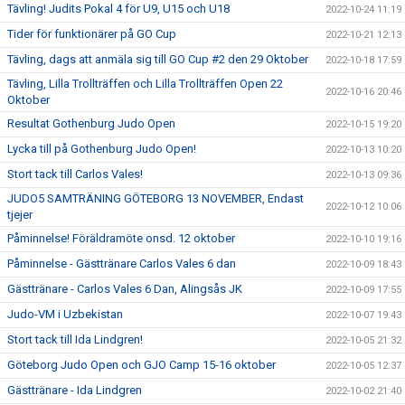
Tävling! Judits Pokal 4 för U9, U15 och U18
2022-10-24 11:19
Tider för funktionärer på GO Cup
2022-10-21 12:13
Tävling, dags att anmäla sig till GO Cup #2 den 29 Oktober
2022-10-18 17:59
Tävling, Lilla Trollträffen och Lilla Trollträffen Open 22
2022-10-16 20:46
Oktober
Resultat Gothenburg Judo Open
2022-10-15 19:20
Lycka till på Gothenburg Judo Open!
2022-10-13 10:20
Stort tack till Carlos Vales!
2022-10-13 09:36
JUDO5 SAMTRÄNING GÖTEBORG 13 NOVEMBER, Endast
2022-10-12 10:06
tjejer
Påminnelse! Föräldramöte onsd. 12 oktober
2022-10-10 19:16
Påminnelse - Gästtränare Carlos Vales 6 dan
2022-10-09 18:43
Gästtränare - Carlos Vales 6 Dan, Alingsås JK
2022-10-09 17:55
Judo-VM i Uzbekistan
2022-10-07 19:43
Stort tack till Ida Lindgren!
2022-10-05 21:32
Göteborg Judo Open och GJO Camp 15-16 oktober
2022-10-05 12:37
Gästtränare - Ida Lindgren
2022-10-02 21:40