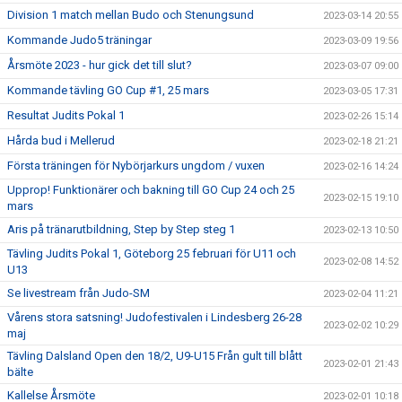
Division 1 match mellan Budo och Stenungsund
2023-03-14 20:55
Kommande Judo5 träningar
2023-03-09 19:56
Årsmöte 2023 - hur gick det till slut?
2023-03-07 09:00
Kommande tävling GO Cup #1, 25 mars
2023-03-05 17:31
Resultat Judits Pokal 1
2023-02-26 15:14
Hårda bud i Mellerud
2023-02-18 21:21
Första träningen för Nybörjarkurs ungdom / vuxen
2023-02-16 14:24
Upprop! Funktionärer och bakning till GO Cup 24 och 25
2023-02-15 19:10
mars
Aris på tränarutbildning, Step by Step steg 1
2023-02-13 10:50
Tävling Judits Pokal 1, Göteborg 25 februari för U11 och
2023-02-08 14:52
U13
Se livestream från Judo-SM
2023-02-04 11:21
Vårens stora satsning! Judofestivalen i Lindesberg 26-28
2023-02-02 10:29
maj
Tävling Dalsland Open den 18/2, U9-U15 Från gult till blått
2023-02-01 21:43
bälte
Kallelse Årsmöte
2023-02-01 10:18