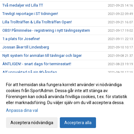
Två medaljer vid Lilla TT
2021-09-25 14:16
Trevligt reportage i ST tidningen!
2021-09-22 09:49
Lilla Trollträffen & Lilla Trollträffen Open!
2021-09-21 16:07
OBS! Påminnelse - registrering i nytt tävlingssystem
2021-09-17 19:02
1:a plats för Josefine!
2021-09-11 22:13
Jossan åker till Lindesberg
2021-09-10 10:17
Nytt system för anmälan till tävlingar och läger
2021-09-08 21:37
ÄNTLIGEN! - snart dags för terminsstart!
2021-08-23 19:19
Alf uppvaktad på sin 80-årsdag
2021-08-20 17:15
Sommarläger 2021
2021-08-16 22:41
För att hemsidan ska fungera korrekt använder vi nödvändiga
Terminsstart HT-21
2021-08-13 10:23
cookies från SportAdmin. Dessa går inte att stänga av.
Föreningen kan också använda frivilliga cookies, t.ex. för statistik
Sommarläger 2021
2021-07-17 21:30
eller marknadsföring. Du väljer själv om du vill acceptera dessa.
Uppdaterad info med anledning av coronavirus!
2021-07-01 17:24
Anpassa dina val
Träningsavslut i Ungdom och Avanceradgrupp
2021-06-02 21:14
Acceptera nödvändiga
Acceptera alla
Uppdaterad träningsinformation!
2021-05-31 22:15
Träningsavslut i Knatte & Nybörjargrupp.
2021-05-30 21:50