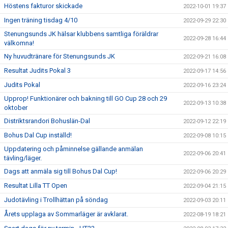
Höstens fakturor skickade
2022-10-01 19:37
Ingen träning tisdag 4/10
2022-09-29 22:30
Stenungsunds JK hälsar klubbens samtliga föräldrar
2022-09-28 16:44
välkomna!
Ny huvudtränare för Stenungsunds JK
2022-09-21 16:08
Resultat Judits Pokal 3
2022-09-17 14:56
Judits Pokal
2022-09-16 23:24
Upprop! Funktionärer och bakning till GO Cup 28 och 29
2022-09-13 10:38
oktober
Distriktsrandori Bohuslän-Dal
2022-09-12 22:19
Bohus Dal Cup inställd!
2022-09-08 10:15
Uppdatering och påminnelse gällande anmälan
2022-09-06 20:41
tävling/läger.
Dags att anmäla sig till Bohus Dal Cup!
2022-09-06 20:29
Resultat Lilla TT Open
2022-09-04 21:15
Judotävling i Trollhättan på söndag
2022-09-03 20:11
Årets upplaga av Sommarläger är avklarat.
2022-08-19 18:21