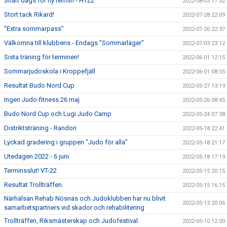
Snart dags för ny termin - HT22
2022-08-03 17:32
Stort tack Rikard!
2022-07-28 22:09
"Extra sommarpass"
2022-07-20 22:37
Välkomna till klubbens - Endags "Sommarläger"
2022-07-03 23:12
Sista träning för terminen!
2022-06-01 12:15
Sommarjudoskola i Kroppefjäll
2022-06-01 08:55
Resultat Budo Nord Cup
2022-05-27 13:19
Ingen Judo-fitness 26 maj
2022-05-26 08:45
Budo Nord Cup och Lugi Judo Camp
2022-05-24 07:38
Distriktsträning - Randori
2022-05-18 22:41
Lyckad gradering i gruppen "Judo för alla"
2022-05-18 21:17
Utedagen 2022 - 6 juni
2022-05-18 17:19
Terminsslut! VT-22
2022-05-15 20:15
Resultat Trollträffen.
2022-05-15 16:15
Närhälsan Rehab Nösnäs och Judoklubben har nu blivit
2022-05-13 20:06
samarbetspartners vid skador och rehabilitering
Trollträffen, Riksmästerskap och Judofestival.
2022-05-10 12:00