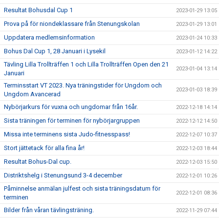
Resultat Bohusdal Cup 1
2023-01-29 13:05
Prova på för niondeklassare från Stenungskolan
2023-01-29 13:01
Uppdatera medlemsinformation
2023-01-24 10:33
Bohus Dal Cup 1, 28 Januari i Lysekil
2023-01-12 14:22
Tävling Lilla Trollträffen 1 och Lilla Trollträffen Open den 21
2023-01-04 13:14
Januari
Terminsstart VT 2023. Nya träningstider för Ungdom och
2023-01-03 18:39
Ungdom Avancerad
Nybörjarkurs för vuxna och ungdomar från 16år.
2022-12-18 14:14
Sista träningen för terminen för nybörjargruppen
2022-12-12 14:50
Missa inte terminens sista Judo-fitnesspass!
2022-12-07 10:37
Stort jättetack för alla fina år!
2022-12-03 18:44
Resultat Bohus-Dal cup.
2022-12-03 15:50
Distriktshelg i Stenungsund 3-4 december
2022-12-01 10:26
Påminnelse anmälan julfest och sista träningsdatum för
2022-12-01 08:36
terminen
Bilder från våran tävlingsträning.
2022-11-29 07:44