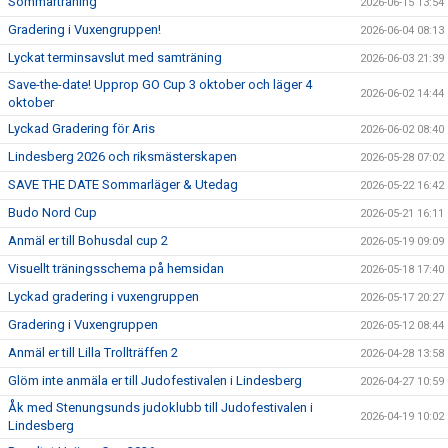
Sommarträning
2026-06-15 13:54
Gradering i Vuxengruppen!
2026-06-04 08:13
Lyckat terminsavslut med samträning
2026-06-03 21:39
Save-the-date! Upprop GO Cup 3 oktober och läger 4
2026-06-02 14:44
oktober
Lyckad Gradering för Aris
2026-06-02 08:40
Lindesberg 2026 och riksmästerskapen
2026-05-28 07:02
SAVE THE DATE Sommarläger & Utedag
2026-05-22 16:42
Budo Nord Cup
2026-05-21 16:11
Anmäl er till Bohusdal cup 2
2026-05-19 09:09
Visuellt träningsschema på hemsidan
2026-05-18 17:40
Lyckad gradering i vuxengruppen
2026-05-17 20:27
Gradering i Vuxengruppen
2026-05-12 08:44
Anmäl er till Lilla Trollträffen 2
2026-04-28 13:58
Glöm inte anmäla er till Judofestivalen i Lindesberg
2026-04-27 10:59
Åk med Stenungsunds judoklubb till Judofestivalen i
2026-04-19 10:02
Lindesberg