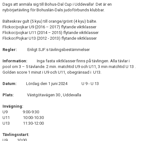
Dags att anmäla sig till Bohus-Dal Cup i Uddevalla! Det är en
nybörjartävling för Bohuslän-Dals judoförbunds klubbar.
Bälteskrav gult (5 kyu) till orange/grönt (4 kyu) bälte.
Flickor/pojkar U9 (2016 – 2017) flytande viktklasser
Flickor/pojkar U11 (2014 – 2015) flytande viktklasser
Flickor/Pojkar U13 (2012 - 2013) flytande viktklasser
Regler:
Enligt SJF:s tävlingsbestämmelser
Information:
Inga fasta viktklasser finns på tävlingen. Alla tävlar i
pool om 3 – 5 tävlande. 2 min. matchtid U9 och U11, 3 min matchtid U 13 .
Golden score 1 minut i U9 och U11, obegränsad i U13.
Datum:
Lördag den 1 juni 2024 U 9 - U 13
Plats:
Västgötavägen 30 , Uddevalla
Invägning:
U9 9:00-9:30
U11 10:00-10.30
U13 11:30-12:00
Tävlingsstart:
U9 10:00