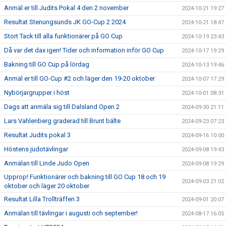
Anmäl er till Judits Pokal 4 den 2 november
2024-10-21 19:27
Resultat Stenungsunds JK GO-Cup 2 2024
2024-10-21 18:47
Stort Tack till alla funktionärer på GO Cup
2024-10-19 23:43
Då var det dax igen! Tider och information inför GO Cup
2024-10-17 19:29
Bakning till GO Cup på lördag
2024-10-13 19:46
Anmäl er till GO-Cup #2 och läger den 19-20 oktober
2024-10-07 17:29
Nybörjargrupper i höst
2024-10-01 08:31
Dags att anmäla sig till Dalsland Open 2
2024-09-30 21:11
Lars Vahlenberg graderad till Brunt bälte
2024-09-23 07:23
Resultat Judits pokal 3
2024-09-16 10:00
Höstens judotävlingar
2024-09-08 19:43
Anmälan till Linde Judo Open
2024-09-08 19:29
Upprop! Funktionärer och bakning till GO Cup 18 och 19
2024-09-03 21:02
oktober och läger 20 oktober
Resultat Lilla Trollträffen 3
2024-09-01 20:07
Anmälan till tävlingar i augusti och september!
2024-08-17 16:05