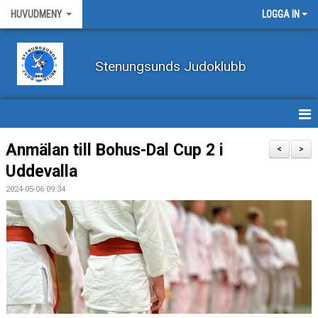
HUVUDMENY
LOGGA IN
Stenungsunds Judoklubb
HEM
Anmälan till Bohus-Dal Cup 2 i
<
>
Uddevalla
FÖRBUNDSNYHETER
2024-05-06 09:34
BILDER
BÖRJA TRÄNA JUDO
BLI MEDLEM
VECKOSCHEMA