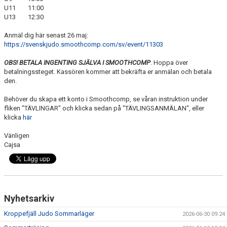
U11 11:00
U13 12:30
Anmäl dig här senast 26 maj:
https://svenskjudo.smoothcomp.com/sv/event/11303
OBS! BETALA INGENTING SJÄLVA I SMOOTHCOMP
. Hoppa över
betalningssteget. Kassören kommer att bekräfta er anmälan och betala
den.
Behöver du skapa ett konto i Smoothcomp, se våran instruktion under
fliken "TÄVLINGAR" och klicka sedan på "TÄVLINGSANMÄLAN", eller
klicka
här
Vänligen
Cajsa
Nyhetsarkiv
Kroppefjäll Judo Sommarläger
2026-06-30 09:24