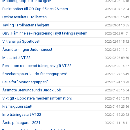
Motionsgruppen kör på igen!
2022-03-08 16:18
Funktionärer till GO Cup 25 och 26 mars
2022-03-07 12:54
Lyckat resultat i Trollhättan!
2022-03-06 16:49
Tävling i Trollhättan i helgen!
2022-03-04 10:35
OBS! Påminnelse - registrering i nytt tävlingssystem
2022-02-22 04:01
Vi tränar på Sportlovet!
2022-02-14 15:42
Årsmöte - Ingen Judo-fitness!
2022-02-10 11:01
Missa inte! VT-22
2022-02-05 09:50
Beslut om reducerad träningsavgift VT-22
2022-02-02 14:57
2 veckors paus i Judo-fitnessgruppen!
2022-01-27 15:49
Paus för "Motionsgruppen"
2022-01-24 10:23
Årsmöte Stenungsunds Judoklubb
2022-01-20 15:04
Viktigt! - Uppdatera medlemsinformation!
2022-01-15 12:43
Framskjuten start!
2022-01-14 23:26
Info träningsstart VT-22
2022-01-12 20:23
Årets pristagare - 2021
2022-01-11 18:11