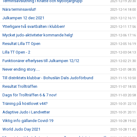
Terminsavslutning i Knatte och Nybörjargrupp
2021-12-19 20:30
Nära terminsavslut!
2021-12-14 18:00
Julkampen 12 dec 2021
2021-12-12 16:11
Ytterligare två svartbälten i klubben!
2021-12-11 17:56
Mycket judo-aktiviteter kommande helg!
2021-12-06 17:16
Resultat Lilla TT Open
2021-12-05 16:19
Lilla TT Open - 2
2021-12-03 04:13
Funktionärer efterlyses till Julkampen 12/12
2021-12-02 21:30
Never ending story.....
2021-12-01 08:35
Till distriktets klubbar - Bohuslän Dals Judoförbund
2021-11-15 10:50
Resultat Trollträffen
2021-11-07 18:55
Dags för Trollträffen 6 & 7 nov!
2021-11-03 20:58
Träning på höstlovet v44?
2021-10-31 22:13
Adaptive Judo i Landvetter
2021-10-31 20:11
Viktig info gällande Covid-19
2021-10-28 19:02
World Judo Day 2021
2021-10-28 11:45