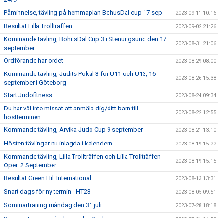
Påminnelse, tävling på hemmaplan BohusDal cup 17 sep.
2023-09-11 10:16
Resultat Lilla Trollträffen
2023-09-02 21:26
Kommande tävling, BohusDal Cup 3 i Stenungsund den 17
2023-08-31 21:06
september
Ordförande har ordet
2023-08-29 08:00
Kommande tävling, Judits Pokal 3 för U11 och U13, 16
2023-08-26 15:38
september i Göteborg
Start Judofitness
2023-08-24 09:34
Du har väl inte missat att anmäla dig/ditt barn till
2023-08-22 12:55
höstterminen
Kommande tävling, Arvika Judo Cup 9 september
2023-08-21 13:10
Hösten tävlingar nu inlagda i kalendern
2023-08-19 15:22
Kommande tävling, Lilla Trollträffen och Lilla Trollträffen
2023-08-19 15:15
Open 2 September
Resultat Green Hill International
2023-08-13 13:31
Snart dags för ny termin - HT23
2023-08-05 09:51
Sommarträning måndag den 31 juli
2023-07-28 18:18