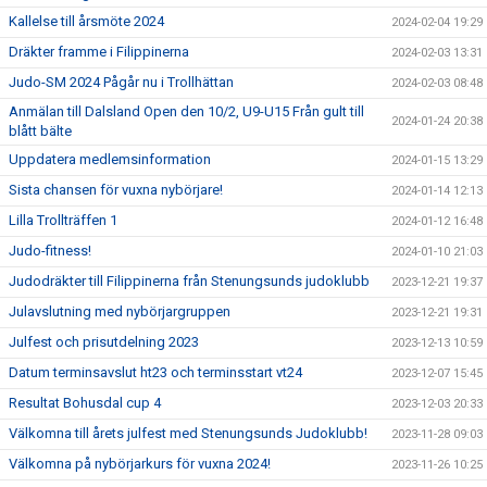
Kallelse till årsmöte 2024
2024-02-04 19:29
Dräkter framme i Filippinerna
2024-02-03 13:31
Judo-SM 2024 Pågår nu i Trollhättan
2024-02-03 08:48
Anmälan till Dalsland Open den 10/2, U9-U15 Från gult till
2024-01-24 20:38
blått bälte
Uppdatera medlemsinformation
2024-01-15 13:29
Sista chansen för vuxna nybörjare!
2024-01-14 12:13
Lilla Trollträffen 1
2024-01-12 16:48
Judo-fitness!
2024-01-10 21:03
Judodräkter till Filippinerna från Stenungsunds judoklubb
2023-12-21 19:37
Julavslutning med nybörjargruppen
2023-12-21 19:31
Julfest och prisutdelning 2023
2023-12-13 10:59
Datum terminsavslut ht23 och terminsstart vt24
2023-12-07 15:45
Resultat Bohusdal cup 4
2023-12-03 20:33
Välkomna till årets julfest med Stenungsunds Judoklubb!
2023-11-28 09:03
Välkomna på nybörjarkurs för vuxna 2024!
2023-11-26 10:25