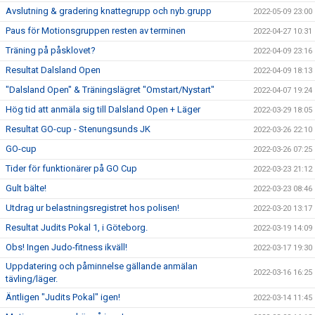
Avslutning & gradering knattegrupp och nyb.grupp
2022-05-09 23:00
Paus för Motionsgruppen resten av terminen
2022-04-27 10:31
Träning på påsklovet?
2022-04-09 23:16
Resultat Dalsland Open
2022-04-09 18:13
"Dalsland Open" & Träningslägret "Omstart/Nystart"
2022-04-07 19:24
Hög tid att anmäla sig till Dalsland Open + Läger
2022-03-29 18:05
Resultat GO-cup - Stenungsunds JK
2022-03-26 22:10
GO-cup
2022-03-26 07:25
Tider för funktionärer på GO Cup
2022-03-23 21:12
Gult bälte!
2022-03-23 08:46
Utdrag ur belastningsregistret hos polisen!
2022-03-20 13:17
Resultat Judits Pokal 1, i Göteborg.
2022-03-19 14:09
Obs! Ingen Judo-fitness ikväll!
2022-03-17 19:30
Uppdatering och påminnelse gällande anmälan
2022-03-16 16:25
tävling/läger.
Äntligen "Judits Pokal" igen!
2022-03-14 11:45