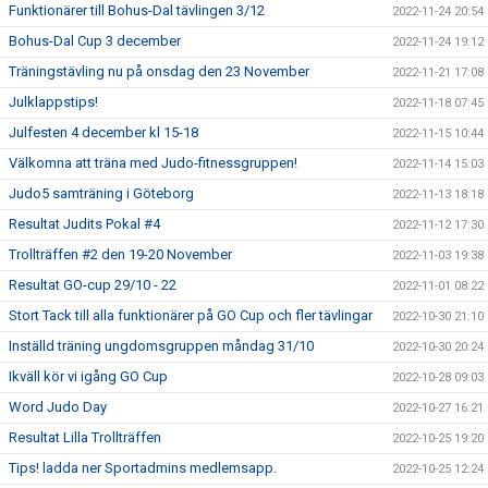
Funktionärer till Bohus-Dal tävlingen 3/12
2022-11-24 20:54
Bohus-Dal Cup 3 december
2022-11-24 19:12
Träningstävling nu på onsdag den 23 November
2022-11-21 17:08
Julklappstips!
2022-11-18 07:45
Julfesten 4 december kl 15-18
2022-11-15 10:44
Välkomna att träna med Judo-fitnessgruppen!
2022-11-14 15:03
Judo5 samträning i Göteborg
2022-11-13 18:18
Resultat Judits Pokal #4
2022-11-12 17:30
Trollträffen #2 den 19-20 November
2022-11-03 19:38
Resultat GO-cup 29/10 - 22
2022-11-01 08:22
Stort Tack till alla funktionärer på GO Cup och fler tävlingar
2022-10-30 21:10
Inställd träning ungdomsgruppen måndag 31/10
2022-10-30 20:24
Ikväll kör vi igång GO Cup
2022-10-28 09:03
Word Judo Day
2022-10-27 16:21
Resultat Lilla Trollträffen
2022-10-25 19:20
Tips! ladda ner Sportadmins medlemsapp.
2022-10-25 12:24