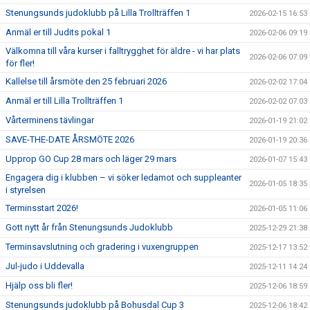
Stenungsunds judoklubb på Lilla Trollträffen 1
2026-02-15 16:53
Anmäl er till Judits pokal 1
2026-02-06 09:19
Välkomna till våra kurser i falltrygghet för äldre - vi har plats
2026-02-06 07:09
för fler!
Kallelse till årsmöte den 25 februari 2026
2026-02-02 17:04
Anmäl er till Lilla Trollträffen 1
2026-02-02 07:03
Vårterminens tävlingar
2026-01-19 21:02
SAVE-THE-DATE ÅRSMÖTE 2026
2026-01-19 20:36
Upprop GO Cup 28 mars och läger 29 mars
2026-01-07 15:43
Engagera dig i klubben – vi söker ledamot och suppleanter
2026-01-05 18:35
i styrelsen
Terminsstart 2026!
2026-01-05 11:06
Gott nytt år från Stenungsunds Judoklubb
2025-12-29 21:38
Terminsavslutning och gradering i vuxengruppen
2025-12-17 13:52
Jul-judo i Uddevalla
2025-12-11 14:24
Hjälp oss bli fler!
2025-12-06 18:59
Stenungsunds judoklubb på Bohusdal Cup 3
2025-12-06 18:42