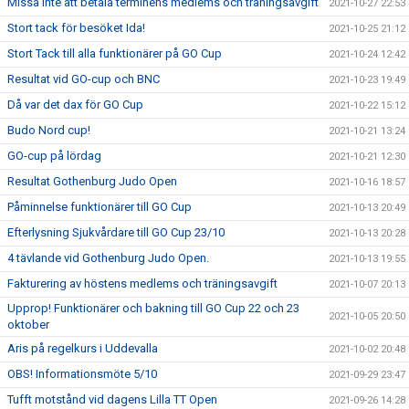
Missa inte att betala terminens medlems och träningsavgift
2021-10-27 22:53
Stort tack för besöket Ida!
2021-10-25 21:12
Stort Tack till alla funktionärer på GO Cup
2021-10-24 12:42
Resultat vid GO-cup och BNC
2021-10-23 19:49
Då var det dax för GO Cup
2021-10-22 15:12
Budo Nord cup!
2021-10-21 13:24
GO-cup på lördag
2021-10-21 12:30
Resultat Gothenburg Judo Open
2021-10-16 18:57
Påminnelse funktionärer till GO Cup
2021-10-13 20:49
Efterlysning Sjukvårdare till GO Cup 23/10
2021-10-13 20:28
4 tävlande vid Gothenburg Judo Open.
2021-10-13 19:55
Fakturering av höstens medlems och träningsavgift
2021-10-07 20:13
Upprop! Funktionärer och bakning till GO Cup 22 och 23
2021-10-05 20:50
oktober
Aris på regelkurs i Uddevalla
2021-10-02 20:48
OBS! Informationsmöte 5/10
2021-09-29 23:47
Tufft motstånd vid dagens Lilla TT Open
2021-09-26 14:28