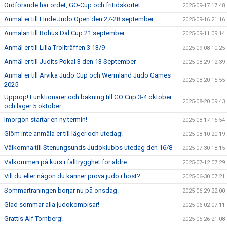
Ordförande har ordet, GO-Cup och fritidskortet
2025-09-17 17:48
Anmäl er till Linde Judo Open den 27-28 september
2025-09-16 21:16
Anmälan till Bohus Dal Cup 21 september
2025-09-11 09:14
Anmäl er till Lilla Trollträffen 3 13/9
2025-09-08 10:25
Anmäl er till Judits Pokal 3 den 13 September
2025-08-29 12:39
Anmäl er till Arvika Judo Cup och Wermland Judo Games
2025-08-20 15:55
2025
Upprop! Funktionärer och bakning till GO Cup 3-4 oktober
2025-08-20 09:43
och läger 5 oktober
Imorgon startar en ny termin!
2025-08-17 15:54
Glöm inte anmäla er till läger och utedag!
2025-08-10 20:19
Välkomna till Stenungsunds Judoklubbs utedag den 16/8
2025-07-30 18:15
Välkommen på kurs i falltrygghet för äldre
2025-07-12 07:29
Vill du eller någon du känner prova judo i höst?
2025-06-30 07:21
Sommarträningen börjar nu på onsdag.
2025-06-29 22:00
Glad sommar alla judokompisar!
2025-06-02 07:11
Grattis Alf Tornberg!
2025-05-26 21:08