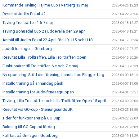
Kommande Tävling Hajime Cup i Varberg 13 maj
2023-04-26 12:23
Resultat Judits Pokal #2
2023-04-22 20:56
Tävling Trollträffen 1 6-7 maj
2023-04-18 12:27
Tävling Bohusdal Cup 2 i Uddevalla den 29 april
2023-04-18 12:21
Anmäl till Judits Pokal 22 April för U9,U15 och U18
2023-04-17 08:34
Judo5 träningen i Göteborg
2023-04-17 07:27
Resultat Lilla Trollträffen, Lilla Trollträffen Open
2023-04-15 20:26
Funktionärer till Trollträffen 6:e och 7:e maj
2023-04-13 20:39
Ny sponsring: Stöd din förening, handla hos Flügger färg
2023-04-09 18:14
Inställd träning på annandag påsk
2023-04-07 11:08
Inställd träning för Judo-fitnessgruppen
2023-04-01 09:57
Tävling, Lilla Trollträffen och Lilla Trollträffen Open 15 april
2023-03-30 20:04
Resultat vid GO-cup - Stenungsunds JK
2023-03-25 18:58
Tider för funktionärer på GO Cup
2023-03-22 22:03
Bakning till GO Cup på lördag
2023-03-21 20:09
Full fart på On-läger i Göteborg
2023-03-19 14:29