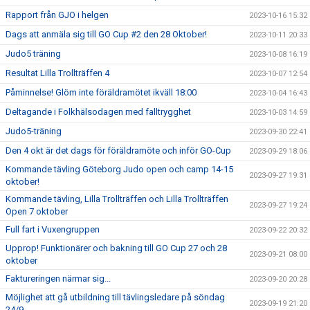
Rapport från GJO i helgen
2023-10-16 15:32
Dags att anmäla sig till GO Cup #2 den 28 Oktober!
2023-10-11 20:33
Judo5 träning
2023-10-08 16:19
Resultat Lilla Trollträffen 4
2023-10-07 12:54
Påminnelse! Glöm inte föräldramötet ikväll 18:00
2023-10-04 16:43
Deltagande i Folkhälsodagen med falltrygghet
2023-10-03 14:59
Judo5-träning
2023-09-30 22:41
Den 4 okt är det dags för föräldramöte och inför GO-Cup
2023-09-29 18:06
Kommande tävling Göteborg Judo open och camp 14-15
2023-09-27 19:31
oktober!
Kommande tävling, Lilla Trollträffen och Lilla Trollträffen
2023-09-27 19:24
Open 7 oktober
Full fart i Vuxengruppen
2023-09-22 20:32
Upprop! Funktionärer och bakning till GO Cup 27 och 28
2023-09-21 08:00
oktober
Faktureringen närmar sig...
2023-09-20 20:28
Möjlighet att gå utbildning till tävlingsledare på söndag
2023-09-19 21:20
24/9