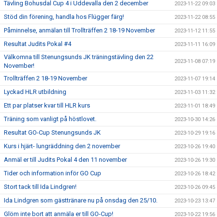
Tävling Bohusdal Cup 4 i Uddevalla den 2 december
2023-11-22 09:03
Stöd din förening, handla hos Flügger färg!
2023-11-22 08:55
Påminnelse, anmälan till Trollträffen 2 18-19 November
2023-11-12 11:55
Resultat Judits Pokal #4
2023-11-11 16:09
Välkomna till Stenungsunds JK träningstävling den 22
2023-11-08 07:19
November!
Trollträffen 2 18-19 November
2023-11-07 19:14
Lyckad HLR utbildning
2023-11-03 11:32
Ett par platser kvar till HLR kurs
2023-11-01 18:49
Träning som vanligt på höstlovet.
2023-10-30 14:26
Resultat GO-Cup Stenungsunds JK
2023-10-29 19:16
Kurs i hjärt- lungräddning den 2 november
2023-10-26 19:40
Anmäl er till Judits Pokal 4 den 11 november
2023-10-26 19:30
Tider och information inför GO Cup
2023-10-26 18:42
Stort tack till Ida Lindgren!
2023-10-26 09:45
Ida Lindgren som gästtränare nu på onsdag den 25/10.
2023-10-23 13:47
Glöm inte bort att anmäla er till GO-Cup!
2023-10-22 19:56