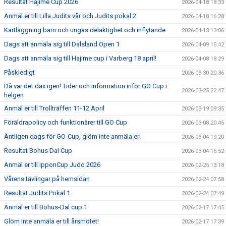
Resultat Hajime Cup 2026
2026-04-18 18:33
Anmäl er till Lilla Judits vår och Judits pokal 2
2026-04-18 16:28
Kartläggning barn och ungas delaktighet och inflytande
2026-04-13 13:06
Dags att anmäla sig till Dalsland Open 1
2026-04-09 15:42
Dags att anmäla sig till Hajime cup i Varberg 18 april!
2026-04-08 18:29
Påskledigt
2026-03-30 20:36
Då var det dax igen! Tider och information inför GO Cup i
2026-03-25 22:47
helgen
Anmäl er till Trollträffen 11-12 April
2026-03-19 09:35
Föräldrapolicy och funktionärer till GO Cup
2026-03-08 20:45
Äntligen dags för GO-Cup, glöm inte anmäla er!
2026-03-04 19:20
Resultat Bohus Dal Cup
2026-03-04 16:52
Anmäl er till IpponCup Judo 2026
2026-02-25 13:18
Vårens tävlingar på hemsidan
2026-02-24 07:58
Resultat Judits Pokal 1
2026-02-24 07:49
Anmäl er till Bohus-Dal cup 1
2026-02-17 17:45
Glöm inte anmäla er till årsmötet!
2026-02-17 17:39