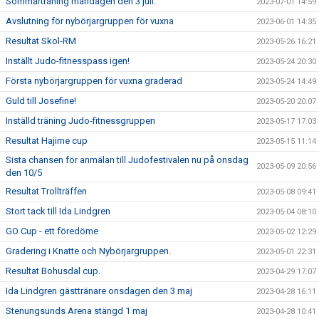
Sommarträning måndagen den 3 juli.
2023-07-01 14:59
Avslutning för nybörjargruppen för vuxna
2023-06-01 14:35
Resultat Skol-RM
2023-05-26 16:21
Inställt Judo-fitnesspass igen!
2023-05-24 20:30
Första nybörjargruppen för vuxna graderad
2023-05-24 14:49
Guld till Josefine!
2023-05-20 20:07
Inställd träning Judo-fitnessgruppen
2023-05-17 17:03
Resultat Hajime cup
2023-05-15 11:14
Sista chansen för anmälan till Judofestivalen nu på onsdag
2023-05-09 20:56
den 10/5
Resultat Trollträffen
2023-05-08 09:41
Stort tack till Ida Lindgren
2023-05-04 08:10
GO Cup - ett föredöme
2023-05-02 12:29
Gradering i Knatte och Nybörjargruppen.
2023-05-01 22:31
Resultat Bohusdal cup.
2023-04-29 17:07
Ida Lindgren gästtränare onsdagen den 3 maj
2023-04-28 16:11
Stenungsunds Arena stängd 1 maj
2023-04-28 10:41