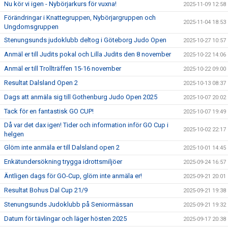
Nu kör vi igen - Nybörjarkurs för vuxna!
2025-11-09 12:58
Förändringar i Knattegruppen, Nybörjargruppen och
2025-11-04 18:53
Ungdomsgruppen
Stenungsunds judoklubb deltog i Göteborg Judo Open
2025-10-27 10:57
Anmäl er till Judits pokal och Lilla Judits den 8 november
2025-10-22 14:06
Anmäl er till Trollträffen 15-16 november
2025-10-22 09:00
Resultat Dalsland Open 2
2025-10-13 08:37
Dags att anmäla sig till Gothenburg Judo Open 2025
2025-10-07 20:02
Tack för en fantastisk GO CUP!
2025-10-07 19:49
Då var det dax igen! Tider och information inför GO Cup i
2025-10-02 22:17
helgen
Glöm inte anmäla er till Dalsland open 2
2025-10-01 14:45
Enkätundersökning trygga idrottsmiljöer
2025-09-24 16:57
Äntligen dags för GO-Cup, glöm inte anmäla er!
2025-09-21 20:01
Resultat Bohus Dal Cup 21/9
2025-09-21 19:38
Stenungsunds Judoklubb på Seniormässan
2025-09-21 19:32
Datum för tävlingar och läger hösten 2025
2025-09-17 20:38