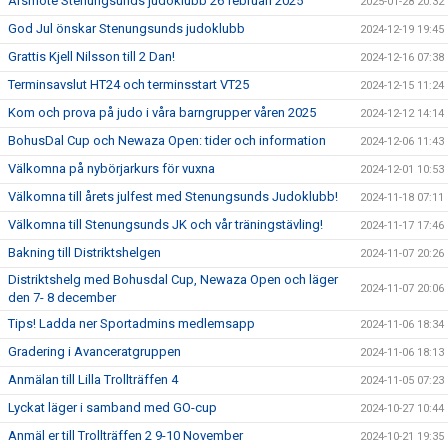
Årsmöte Stenungsunds judoklubb 26 februari 2025
2025-01-28 20:32
God Jul önskar Stenungsunds judoklubb
2024-12-19 19:45
Grattis Kjell Nilsson till 2 Dan!
2024-12-16 07:38
Terminsavslut HT24 och terminsstart VT25
2024-12-15 11:24
Kom och prova på judo i våra barngrupper våren 2025
2024-12-12 14:14
BohusDal Cup och Newaza Open: tider och information
2024-12-06 11:43
Välkomna på nybörjarkurs för vuxna
2024-12-01 10:53
Välkomna till årets julfest med Stenungsunds Judoklubb!
2024-11-18 07:11
Välkomna till Stenungsunds JK och vår träningstävling!
2024-11-17 17:46
Bakning till Distriktshelgen
2024-11-07 20:26
Distriktshelg med Bohusdal Cup, Newaza Open och läger
2024-11-07 20:06
den 7- 8 december
Tips! Ladda ner Sportadmins medlemsapp
2024-11-06 18:34
Gradering i Avanceratgruppen
2024-11-06 18:13
Anmälan till Lilla Trollträffen 4
2024-11-05 07:23
Lyckat läger i samband med GO-cup
2024-10-27 10:44
Anmäl er till Trollträffen 2 9-10 November
2024-10-21 19:35