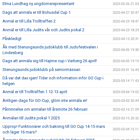
Elma Lundhag ny ungdomsrepresentant
2025-05-26 21:03
Dags att anmäla er till Bohusdal Cup 1
2025-04-27 20:47
Anmäl er till Lilla Trollträffen 2
2025-04-23 18:47
Anmäl er till Lilla Judits vår och Judits pokal 2
2025-04-23 18:29
Påskledigt
2025-04-13 20:31
Åk med Stenungsunds judoklubb till Judofestivalen i
2025-04-05 19:30
Lindesberg
Dags att anmäla sig till Hajime cup i Varberg 26 april!
2025-04-05 19:19
Stenungsunds judoklubb på seniormässan
2025-03-31 16:49
Då var det dax igen! Tider och information inför GO Cup i
2025-03-14 11:43
helgen
Anmäl er till Trollträffen 1 12-13 april
2025-03-04 19:02
Äntligen dags för GO-Cup, glöm inte anmäla er!
2025-03-03 20:49
Påminnelse om anmälan till årsmöte 26 februari
2025-02-16 21:09
Anmälan till Judits pokal 1 2025
2025-02-15 20:32
Upprop! Funktionärer och bakning till GO Cup 14-15 mars
2025-02-04 15:11
och läger 16 mars?