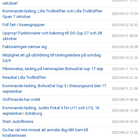
2023-09-27 19:31
oktober!
Kommande tävling, Lilla Trollträffen och Lilla Trollträffen
2023-09-27 19:24
Open 7 oktober
Full fart i Vuxengruppen
2023-09-22 20:32
Upprop! Funktionärer och bakning till GO Cup 27 och 28
2023-09-21 08:00
oktober
Faktureringen närmar sig...
2023-09-20 20:28
Möjlighet att gå utbildning till tävlingsledare på söndag
2023-09-19 21:20
24/9
Påminnelse, tävling på hemmaplan BohusDal cup 17 sep.
2023-09-11 10:16
Resultat Lilla Trollträffen
2023-09-02 21:26
Kommande tävling, BohusDal Cup 3 i Stenungsund den 17
2023-08-31 21:06
september
Ordförande har ordet
2023-08-29 08:00
Kommande tävling, Judits Pokal 3 för U11 och U13, 16
2023-08-26 15:38
september i Göteborg
Start Judofitness
2023-08-24 09:34
Du har väl inte missat att anmäla dig/ditt barn till
2023-08-22 12:55
höstterminen