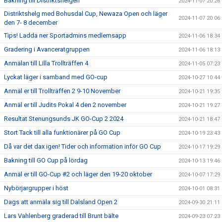
Bakning till Distriktshelgen
2024-11-07 20:26
Distriktshelg med Bohusdal Cup, Newaza Open och läger
2024-11-07 20:06
den 7- 8 december
Tips! Ladda ner Sportadmins medlemsapp
2024-11-06 18:34
Gradering i Avanceratgruppen
2024-11-06 18:13
Anmälan till Lilla Trollträffen 4
2024-11-05 07:23
Lyckat läger i samband med GO-cup
2024-10-27 10:44
Anmäl er till Trollträffen 2 9-10 November
2024-10-21 19:35
Anmäl er till Judits Pokal 4 den 2 november
2024-10-21 19:27
Resultat Stenungsunds JK GO-Cup 2 2024
2024-10-21 18:47
Stort Tack till alla funktionärer på GO Cup
2024-10-19 23:43
Då var det dax igen! Tider och information inför GO Cup
2024-10-17 19:29
Bakning till GO Cup på lördag
2024-10-13 19:46
Anmäl er till GO-Cup #2 och läger den 19-20 oktober
2024-10-07 17:29
Nybörjargrupper i höst
2024-10-01 08:31
Dags att anmäla sig till Dalsland Open 2
2024-09-30 21:11
Lars Vahlenberg graderad till Brunt bälte
2024-09-23 07:23