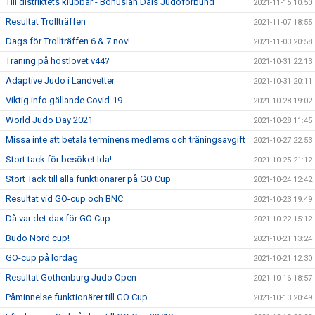
Till distriktets klubbar - Bohuslän Dals Judoförbund
2021-11-15 10:50
Resultat Trollträffen
2021-11-07 18:55
Dags för Trollträffen 6 & 7 nov!
2021-11-03 20:58
Träning på höstlovet v44?
2021-10-31 22:13
Adaptive Judo i Landvetter
2021-10-31 20:11
Viktig info gällande Covid-19
2021-10-28 19:02
World Judo Day 2021
2021-10-28 11:45
Missa inte att betala terminens medlems och träningsavgift
2021-10-27 22:53
Stort tack för besöket Ida!
2021-10-25 21:12
Stort Tack till alla funktionärer på GO Cup
2021-10-24 12:42
Resultat vid GO-cup och BNC
2021-10-23 19:49
Då var det dax för GO Cup
2021-10-22 15:12
Budo Nord cup!
2021-10-21 13:24
GO-cup på lördag
2021-10-21 12:30
Resultat Gothenburg Judo Open
2021-10-16 18:57
Påminnelse funktionärer till GO Cup
2021-10-13 20:49