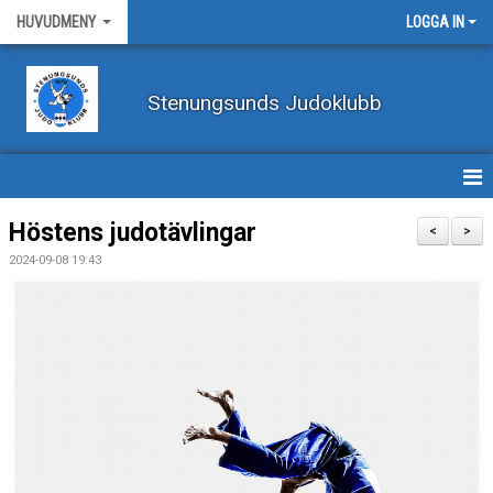
HUVUDMENY
LOGGA IN
Stenungsunds Judoklubb
HEM
Höstens judotävlingar
<
>
2024-09-08 19:43
FÖRBUNDSNYHETER
BILDER
BÖRJA TRÄNA JUDO
BLI MEDLEM
VECKOSCHEMA