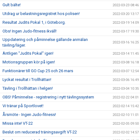
Gult bälte!
2022-03-23 08:46
Utdrag ur belastningsregistret hos polisen!
2022-03-20 13:17
Resultat Judits Pokal 1, i Göteborg.
2022-03-19 14:09
Obs! Ingen Judo-fitness ikväll!
2022-03-17 19:30
Uppdatering och påminnelse gällande anmälan
2022-03-16 16:25
tävling/läger.
Äntligen "Judits Pokal" igen!
2022-03-14 11:45
Motionsgruppen kör på igen!
2022-03-08 16:18
Funktionärer till GO Cup 25 och 26 mars
2022-03-07 12:54
Lyckat resultat i Trollhättan!
2022-03-06 16:49
Tävling i Trollhättan i helgen!
2022-03-04 10:35
OBS! Påminnelse - registrering i nytt tävlingssystem
2022-02-22 04:01
Vi tränar på Sportlovet!
2022-02-14 15:42
Årsmöte - Ingen Judo-fitness!
2022-02-10 11:01
Missa inte! VT-22
2022-02-05 09:50
Beslut om reducerad träningsavgift VT-22
2022-02-02 14:57