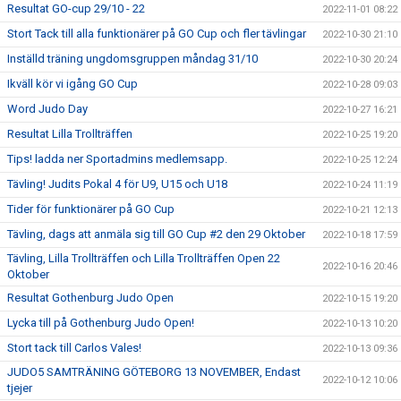
Resultat GO-cup 29/10 - 22
2022-11-01 08:22
Stort Tack till alla funktionärer på GO Cup och fler tävlingar
2022-10-30 21:10
Inställd träning ungdomsgruppen måndag 31/10
2022-10-30 20:24
Ikväll kör vi igång GO Cup
2022-10-28 09:03
Word Judo Day
2022-10-27 16:21
Resultat Lilla Trollträffen
2022-10-25 19:20
Tips! ladda ner Sportadmins medlemsapp.
2022-10-25 12:24
Tävling! Judits Pokal 4 för U9, U15 och U18
2022-10-24 11:19
Tider för funktionärer på GO Cup
2022-10-21 12:13
Tävling, dags att anmäla sig till GO Cup #2 den 29 Oktober
2022-10-18 17:59
Tävling, Lilla Trollträffen och Lilla Trollträffen Open 22
2022-10-16 20:46
Oktober
Resultat Gothenburg Judo Open
2022-10-15 19:20
Lycka till på Gothenburg Judo Open!
2022-10-13 10:20
Stort tack till Carlos Vales!
2022-10-13 09:36
JUDO5 SAMTRÄNING GÖTEBORG 13 NOVEMBER, Endast
2022-10-12 10:06
tjejer