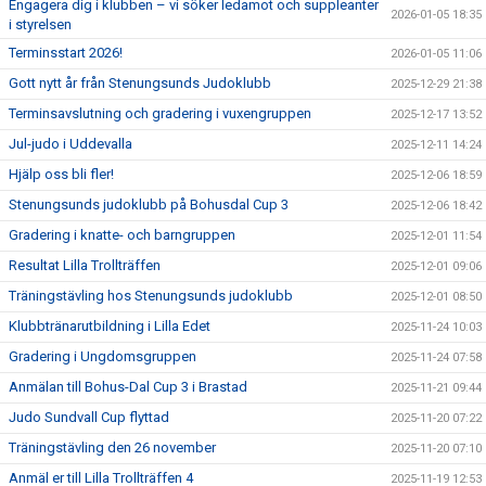
Engagera dig i klubben – vi söker ledamot och suppleanter
2026-01-05 18:35
i styrelsen
Terminsstart 2026!
2026-01-05 11:06
Gott nytt år från Stenungsunds Judoklubb
2025-12-29 21:38
Terminsavslutning och gradering i vuxengruppen
2025-12-17 13:52
Jul-judo i Uddevalla
2025-12-11 14:24
Hjälp oss bli fler!
2025-12-06 18:59
Stenungsunds judoklubb på Bohusdal Cup 3
2025-12-06 18:42
Gradering i knatte- och barngruppen
2025-12-01 11:54
Resultat Lilla Trollträffen
2025-12-01 09:06
Träningstävling hos Stenungsunds judoklubb
2025-12-01 08:50
Klubbtränarutbildning i Lilla Edet
2025-11-24 10:03
Gradering i Ungdomsgruppen
2025-11-24 07:58
Anmälan till Bohus-Dal Cup 3 i Brastad
2025-11-21 09:44
Judo Sundvall Cup flyttad
2025-11-20 07:22
Träningstävling den 26 november
2025-11-20 07:10
Anmäl er till Lilla Trollträffen 4
2025-11-19 12:53