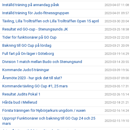
Inställd träning på annandag påsk
2023-04-07 11:08
Inställd träning för Judo-fitnessgruppen
2023-04-01 09:57
Tävling, Lilla Trollträffen och Lilla Trollträffen Open 15 april
2023-03-30 20:04
Resultat vid GO-cup - Stenungsunds JK
2023-03-25 18:58
Tider för funktionärer på GO Cup
2023-03-22 22:03
Bakning till GO Cup på lördag
2023-03-21 20:09
Full fart på On-läger i Göteborg
2023-03-19 14:29
Division 1 match mellan Budo och Stenungsund
2023-03-14 20:55
Kommande Judo5 träningar
2023-03-09 19:56
Årsmöte 2023 - hur gick det till slut?
2023-03-07 09:00
Kommande tävling GO Cup #1, 25 mars
2023-03-05 17:31
Resultat Judits Pokal 1
2023-02-26 15:14
Hårda bud i Mellerud
2023-02-18 21:21
Första träningen för Nybörjarkurs ungdom / vuxen
2023-02-16 14:24
Upprop! Funktionärer och bakning till GO Cup 24 och 25
2023-02-15 19:10
mars