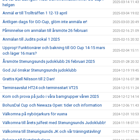
2025-03-14 11:43
helgen
Anmäl er till Trollträffen 1 12-13 april
2025-03-04 19:02
Äntligen dags för GO-Cup, glöm inte anmäla er!
2025-03-03 20:49
Påminnelse om anmälan till årsmöte 26 februari
2025-02-16 21:09
Anmälan till Judits pokal 1 2025
2025-02-15 20:32
Upprop! Funktionärer och bakning till GO Cup 14-15 mars
2025-02-04 15:11
och läger 16 mars?
Årsmöte Stenungsunds judoklubb 26 februari 2025
2025-01-28 20:32
God Jul önskar Stenungsunds judoklubb
2024-12-19 19:45
Grattis Kjell Nilsson till 2 Dan!
2024-12-16 07:38
Terminsavslut HT24 och terminsstart VT25
2024-12-15 11:24
Kom och prova på judo i våra barngrupper våren 2025
2024-12-12 14:14
BohusDal Cup och Newaza Open: tider och information
2024-12-06 11:43
Välkomna på nybörjarkurs för vuxna
2024-12-01 10:53
Välkomna till årets julfest med Stenungsunds Judoklubb!
2024-11-18 07:11
Välkomna till Stenungsunds JK och vår träningstävling!
2024-11-17 17:46