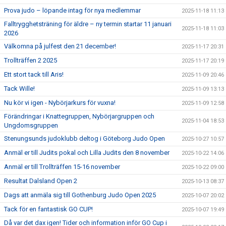
Prova judo – löpande intag för nya medlemmar
2025-11-18 11:13
Falltrygghetsträning för äldre – ny termin startar 11 januari
2025-11-18 11:03
2026
Välkomna på julfest den 21 december!
2025-11-17 20:31
Trollträffen 2 2025
2025-11-17 20:19
Ett stort tack till Aris!
2025-11-09 20:46
Tack Wille!
2025-11-09 13:13
Nu kör vi igen - Nybörjarkurs för vuxna!
2025-11-09 12:58
Förändringar i Knattegruppen, Nybörjargruppen och
2025-11-04 18:53
Ungdomsgruppen
Stenungsunds judoklubb deltog i Göteborg Judo Open
2025-10-27 10:57
Anmäl er till Judits pokal och Lilla Judits den 8 november
2025-10-22 14:06
Anmäl er till Trollträffen 15-16 november
2025-10-22 09:00
Resultat Dalsland Open 2
2025-10-13 08:37
Dags att anmäla sig till Gothenburg Judo Open 2025
2025-10-07 20:02
Tack för en fantastisk GO CUP!
2025-10-07 19:49
Då var det dax igen! Tider och information inför GO Cup i