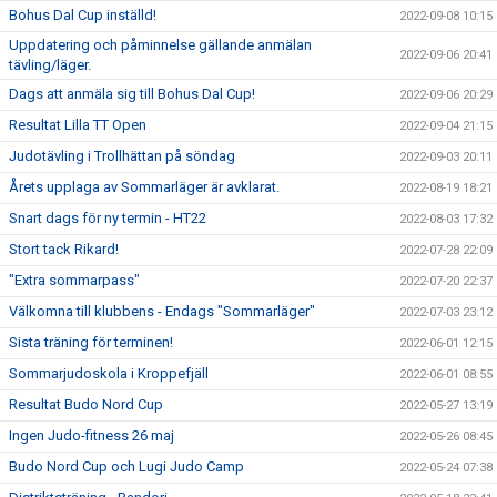
Bohus Dal Cup inställd!
2022-09-08 10:15
Uppdatering och påminnelse gällande anmälan
2022-09-06 20:41
tävling/läger.
Dags att anmäla sig till Bohus Dal Cup!
2022-09-06 20:29
Resultat Lilla TT Open
2022-09-04 21:15
Judotävling i Trollhättan på söndag
2022-09-03 20:11
Årets upplaga av Sommarläger är avklarat.
2022-08-19 18:21
Snart dags för ny termin - HT22
2022-08-03 17:32
Stort tack Rikard!
2022-07-28 22:09
"Extra sommarpass"
2022-07-20 22:37
Välkomna till klubbens - Endags "Sommarläger"
2022-07-03 23:12
Sista träning för terminen!
2022-06-01 12:15
Sommarjudoskola i Kroppefjäll
2022-06-01 08:55
Resultat Budo Nord Cup
2022-05-27 13:19
Ingen Judo-fitness 26 maj
2022-05-26 08:45
Budo Nord Cup och Lugi Judo Camp
2022-05-24 07:38