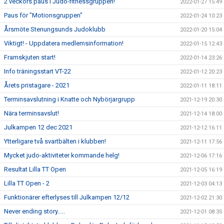
2 veckors paus i Judo-fitnessgruppen!
2022-01-27 15:49
Paus för "Motionsgruppen"
2022-01-24 10:23
Årsmöte Stenungsunds Judoklubb
2022-01-20 15:04
Viktigt! - Uppdatera medlemsinformation!
2022-01-15 12:43
Framskjuten start!
2022-01-14 23:26
Info träningsstart VT-22
2022-01-12 20:23
Årets pristagare - 2021
2022-01-11 18:11
Terminsavslutning i Knatte och Nybörjargrupp
2021-12-19 20:30
Nära terminsavslut!
2021-12-14 18:00
Julkampen 12 dec 2021
2021-12-12 16:11
Ytterligare två svartbälten i klubben!
2021-12-11 17:56
Mycket judo-aktiviteter kommande helg!
2021-12-06 17:16
Resultat Lilla TT Open
2021-12-05 16:19
Lilla TT Open - 2
2021-12-03 04:13
Funktionärer efterlyses till Julkampen 12/12
2021-12-02 21:30
Never ending story.....
2021-12-01 08:35