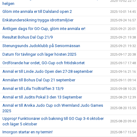
2025-10-02 22:17
helgen
Glöm inte anmäla er till Dalsland open 2
2025-10-01 14:45
Enkätundersökning trygga idrottsmiljöer
2025-09-24 16:57
Äntligen dags för GO-Cup, glöm inte anmäla er!
2025-09-21 20:01
Resultat Bohus Dal Cup 21/9
2025-09-21 19:38
Stenungsunds Judoklubb på Seniormässan
2025-09-21 19:32
Datum för tävlingar och läger hösten 2025
2025-09-17 20:38
Ordförande har ordet, GO-Cup och fritidskortet
2025-09-17 17:48
Anmäl er till Linde Judo Open den 27-28 september
2025-09-16 21:16
Anmälan till Bohus Dal Cup 21 september
2025-09-11 09:14
Anmäl er till Lilla Trollträffen 3 13/9
2025-09-08 10:25
Anmäl er till Judits Pokal 3 den 13 September
2025-08-29 12:39
Anmäl er till Arvika Judo Cup och Wermland Judo Games
2025-08-20 15:55
2025
Upprop! Funktionärer och bakning till GO Cup 3-4 oktober
2025-08-20 09:43
och läger 5 oktober
Imorgon startar en ny termin!
2025-08-17 15:54