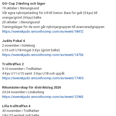
GO-Cup 2 tävling och läger
19 oktober i Stenungsund
Vår egna nybörjartävling för U9 till Senior. Bara för gult (5 kyu) till
orange/grönt (4 kyu) bälte.
20 oktober i Stenungsund
Träningsläger för de som går nybörjargruppen till avanceradgruppen.
https://svenskjudo.smoothcomp.com/sv/event/18472
Judits Pokal 4
2 november i Göteborg
U15 och U18 Högst 3 Kyo (grönt bälte)
https://svenskjudo.smoothcomp.com/sv/event/14736
Trollträffen 2
9-10 november i Trollhättan
4 Kyu U11-U15 samt 3 Kyu U18 och uppåt.
https://svenskjudo.smoothcomp.com/sv/event/17435
Riksmästerskap för distriktslag 2024
23-24 november i Lindesberg
https://svenskjudo.smoothcomp.com/sv/event/12963
Lilla trollträffen 4
30 november i Trollhättan
U9-U15 endast gult bälte.