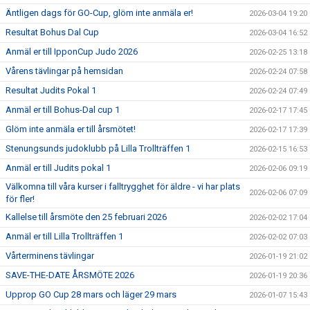
Äntligen dags för GO-Cup, glöm inte anmäla er!
2026-03-04 19:20
Resultat Bohus Dal Cup
2026-03-04 16:52
Anmäl er till IpponCup Judo 2026
2026-02-25 13:18
Vårens tävlingar på hemsidan
2026-02-24 07:58
Resultat Judits Pokal 1
2026-02-24 07:49
Anmäl er till Bohus-Dal cup 1
2026-02-17 17:45
Glöm inte anmäla er till årsmötet!
2026-02-17 17:39
Stenungsunds judoklubb på Lilla Trollträffen 1
2026-02-15 16:53
Anmäl er till Judits pokal 1
2026-02-06 09:19
Välkomna till våra kurser i falltrygghet för äldre - vi har plats
2026-02-06 07:09
för fler!
Kallelse till årsmöte den 25 februari 2026
2026-02-02 17:04
Anmäl er till Lilla Trollträffen 1
2026-02-02 07:03
Vårterminens tävlingar
2026-01-19 21:02
SAVE-THE-DATE ÅRSMÖTE 2026
2026-01-19 20:36
Upprop GO Cup 28 mars och läger 29 mars
2026-01-07 15:43