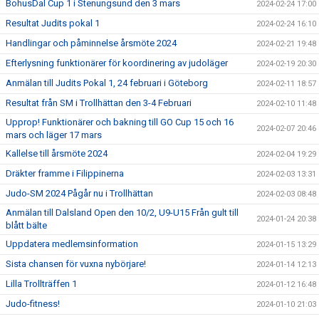
BohusDal Cup 1 i Stenungsund den 3 mars
2024-02-24 17:00
Resultat Judits pokal 1
2024-02-24 16:10
Handlingar och påminnelse årsmöte 2024
2024-02-21 19:48
Efterlysning funktionärer för koordinering av judoläger
2024-02-19 20:30
Anmälan till Judits Pokal 1, 24 februari i Göteborg
2024-02-11 18:57
Resultat från SM i Trollhättan den 3-4 Februari
2024-02-10 11:48
Upprop! Funktionärer och bakning till GO Cup 15 och 16
2024-02-07 20:46
mars och läger 17 mars
Kallelse till årsmöte 2024
2024-02-04 19:29
Dräkter framme i Filippinerna
2024-02-03 13:31
Judo-SM 2024 Pågår nu i Trollhättan
2024-02-03 08:48
Anmälan till Dalsland Open den 10/2, U9-U15 Från gult till
2024-01-24 20:38
blått bälte
Uppdatera medlemsinformation
2024-01-15 13:29
Sista chansen för vuxna nybörjare!
2024-01-14 12:13
Lilla Trollträffen 1
2024-01-12 16:48
Judo-fitness!
2024-01-10 21:03