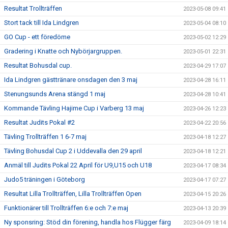
Resultat Trollträffen
2023-05-08 09:41
Stort tack till Ida Lindgren
2023-05-04 08:10
GO Cup - ett föredöme
2023-05-02 12:29
Gradering i Knatte och Nybörjargruppen.
2023-05-01 22:31
Resultat Bohusdal cup.
2023-04-29 17:07
Ida Lindgren gästtränare onsdagen den 3 maj
2023-04-28 16:11
Stenungsunds Arena stängd 1 maj
2023-04-28 10:41
Kommande Tävling Hajime Cup i Varberg 13 maj
2023-04-26 12:23
Resultat Judits Pokal #2
2023-04-22 20:56
Tävling Trollträffen 1 6-7 maj
2023-04-18 12:27
Tävling Bohusdal Cup 2 i Uddevalla den 29 april
2023-04-18 12:21
Anmäl till Judits Pokal 22 April för U9,U15 och U18
2023-04-17 08:34
Judo5 träningen i Göteborg
2023-04-17 07:27
Resultat Lilla Trollträffen, Lilla Trollträffen Open
2023-04-15 20:26
Funktionärer till Trollträffen 6:e och 7:e maj
2023-04-13 20:39
Ny sponsring: Stöd din förening, handla hos Flügger färg
2023-04-09 18:14