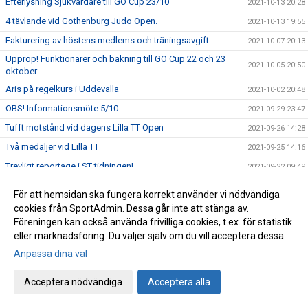
Efterlysning Sjukvårdare till GO Cup 23/10
2021-10-13 20:28
4 tävlande vid Gothenburg Judo Open.
2021-10-13 19:55
Fakturering av höstens medlems och träningsavgift
2021-10-07 20:13
Upprop! Funktionärer och bakning till GO Cup 22 och 23
2021-10-05 20:50
oktober
Aris på regelkurs i Uddevalla
2021-10-02 20:48
OBS! Informationsmöte 5/10
2021-09-29 23:47
Tufft motstånd vid dagens Lilla TT Open
2021-09-26 14:28
Två medaljer vid Lilla TT
2021-09-25 14:16
Trevligt reportage i ST tidningen!
2021-09-22 09:49
Lilla Trollträffen & Lilla Trollträffen Open!
2021-09-21 16:07
För att hemsidan ska fungera korrekt använder vi nödvändiga
OBS! Påminnelse - registrering i nytt tävlingssystem
2021-09-17 19:02
cookies från SportAdmin. Dessa går inte att stänga av.
Föreningen kan också använda frivilliga cookies, t.ex. för statistik
1:a plats för Josefine!
2021-09-11 22:13
eller marknadsföring. Du väljer själv om du vill acceptera dessa.
Jossan åker till Lindesberg
2021-09-10 10:17
Anpassa dina val
Nytt system för anmälan till tävlingar och läger
2021-09-08 21:37
ÄNTLIGEN! - snart dags för terminsstart!
Acceptera nödvändiga
Acceptera alla
2021-08-23 19:19
Alf uppvaktad på sin 80-årsdag
2021-08-20 17:15