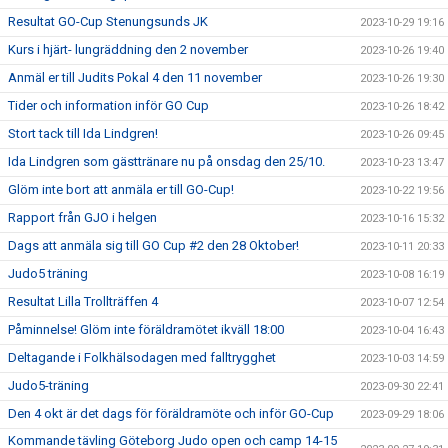
Resultat GO-Cup Stenungsunds JK
2023-10-29 19:16
Kurs i hjärt- lungräddning den 2 november
2023-10-26 19:40
Anmäl er till Judits Pokal 4 den 11 november
2023-10-26 19:30
Tider och information inför GO Cup
2023-10-26 18:42
Stort tack till Ida Lindgren!
2023-10-26 09:45
Ida Lindgren som gästtränare nu på onsdag den 25/10.
2023-10-23 13:47
Glöm inte bort att anmäla er till GO-Cup!
2023-10-22 19:56
Rapport från GJO i helgen
2023-10-16 15:32
Dags att anmäla sig till GO Cup #2 den 28 Oktober!
2023-10-11 20:33
Judo5 träning
2023-10-08 16:19
Resultat Lilla Trollträffen 4
2023-10-07 12:54
Påminnelse! Glöm inte föräldramötet ikväll 18:00
2023-10-04 16:43
Deltagande i Folkhälsodagen med falltrygghet
2023-10-03 14:59
Judo5-träning
2023-09-30 22:41
Den 4 okt är det dags för föräldramöte och inför GO-Cup
2023-09-29 18:06
Kommande tävling Göteborg Judo open och camp 14-15