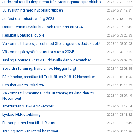
Judodräkter till Filippinerna från Stenungsunds judoklubb
2023-12-21 19:37
Julavslutning med nybörjargruppen
2023-12-21 19:31
Julfest och prisutdelning 2023
2023-12-13 10:59
Datum terminsavslut ht23 och terminsstart vt24
2023-12-07 15:45
Resultat Bohusdal cup 4
2023-12-03 20:33
Välkomna till årets julfest med Stenungsunds Judoklubb!
2023-11-28 09:03
Välkomna på nybörjarkurs för vuxna 2024!
2023-11-26 10:25
Tävling Bohusdal Cup 4 i Uddevalla den 2 december
2023-11-22 09:03
Stöd din förening, handla hos Flügger färg!
2023-11-22 08:55
Påminnelse, anmälan till Trollträffen 2 18-19 November
2023-11-12 11:55
Resultat Judits Pokal #4
2023-11-11 16:09
Välkomna till Stenungsunds JK träningstävling den 22
2023-11-08 07:19
November!
Trollträffen 2 18-19 November
2023-11-07 19:14
Lyckad HLR utbildning
2023-11-03 11:32
Ett par platser kvar till HLR kurs
2023-11-01 18:49
Träning som vanligt på höstlovet.
2023-10-30 14:26