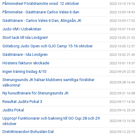
Påminnelse! Föräldramöte onsd. 12 oktober
2022-10-10 19:16
Påminnelse - Gästtränare Carlos Vales 6 dan
2022-10-09 18:43
Gästtränare - Carlos Vales 6 Dan, Alingsås JK
2022-10-09 17:55
Judo-VM i Uzbekistan
2022-10-07 19:43
Stort tack till Ida Lindgren!
2022-10-05 21:32
Göteborg Judo Open och GJO Camp 15-16 oktober
2022-10-05 12:37
Gästtränare - Ida Lindgren
2022-10-02 21:40
Höstens fakturor skickade
2022-10-01 19:37
Ingen träning tisdag 4/10
2022-09-29 22:30
Stenungsunds JK hälsar klubbens samtliga föräldrar
2022-09-28 16:44
välkomna!
Ny huvudtränare för Stenungsunds JK
2022-09-21 16:08
Resultat Judits Pokal 3
2022-09-17 14:56
Judits Pokal
2022-09-16 23:24
Upprop! Funktionärer och bakning till GO Cup 28 och 29
2022-09-13 10:38
oktober
Distriktsrandori Bohuslän-Dal
2022-09-12 22:19