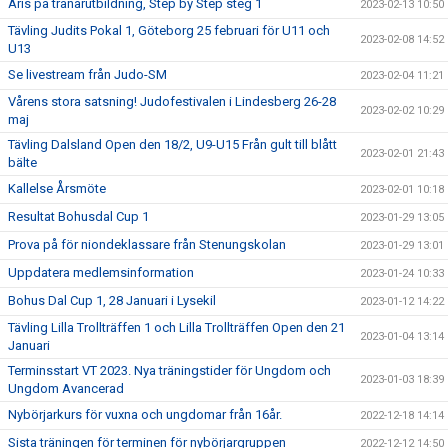
Aris på tränarutbildning, Step by Step steg 1
2023-02-13 10:50
Tävling Judits Pokal 1, Göteborg 25 februari för U11 och
2023-02-08 14:52
U13
Se livestream från Judo-SM
2023-02-04 11:21
Vårens stora satsning! Judofestivalen i Lindesberg 26-28
2023-02-02 10:29
maj
Tävling Dalsland Open den 18/2, U9-U15 Från gult till blått
2023-02-01 21:43
bälte
Kallelse Årsmöte
2023-02-01 10:18
Resultat Bohusdal Cup 1
2023-01-29 13:05
Prova på för niondeklassare från Stenungskolan
2023-01-29 13:01
Uppdatera medlemsinformation
2023-01-24 10:33
Bohus Dal Cup 1, 28 Januari i Lysekil
2023-01-12 14:22
Tävling Lilla Trollträffen 1 och Lilla Trollträffen Open den 21
2023-01-04 13:14
Januari
Terminsstart VT 2023. Nya träningstider för Ungdom och
2023-01-03 18:39
Ungdom Avancerad
Nybörjarkurs för vuxna och ungdomar från 16år.
2022-12-18 14:14
Sista träningen för terminen för nybörjargruppen
2022-12-12 14:50