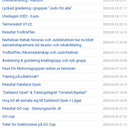
Distriktsträning - Randori
2022-05-18 22:41
Lyckad gradering i gruppen "Judo för alla"
2022-05-18 21:17
Utedagen 2022 - 6 juni
2022-05-18 17:19
Terminsslut! VT-22
2022-05-15 20:15
Resultat Trollträffen.
2022-05-15 16:15
Närhälsan Rehab Nösnäs och Judoklubben har nu blivit
2022-05-13 20:06
samarbetspartners vid skador och rehabilitering
Trollträffen, Riksmästerskap och Judofestival.
2022-05-10 12:00
Avslutning & gradering knattegrupp och nyb.grupp
2022-05-09 23:00
Paus för Motionsgruppen resten av terminen
2022-04-27 10:31
Träning på påsklovet?
2022-04-09 23:16
Resultat Dalsland Open
2022-04-09 18:13
"Dalsland Open" & Träningslägret "Omstart/Nystart"
2022-04-07 19:24
Hög tid att anmäla sig till Dalsland Open + Läger
2022-03-29 18:05
Resultat GO-cup - Stenungsunds JK
2022-03-26 22:10
GO-cup
2022-03-26 07:25
Tider för funktionärer på GO Cup
2022-03-23 21:12