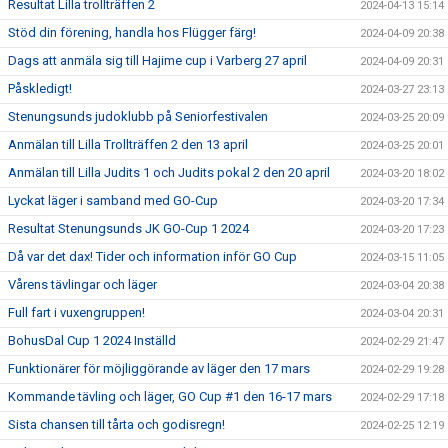
Resultat Lilla trollträffen 2
2024-04-13 15:14
Stöd din förening, handla hos Flügger färg!
2024-04-09 20:38
Dags att anmäla sig till Hajime cup i Varberg 27 april
2024-04-09 20:31
Påskledigt!
2024-03-27 23:13
Stenungsunds judoklubb på Seniorfestivalen
2024-03-25 20:09
Anmälan till Lilla Trollträffen 2 den 13 april
2024-03-25 20:01
Anmälan till Lilla Judits 1 och Judits pokal 2 den 20 april
2024-03-20 18:02
Lyckat läger i samband med GO-Cup
2024-03-20 17:34
Resultat Stenungsunds JK GO-Cup 1 2024
2024-03-20 17:23
Då var det dax! Tider och information inför GO Cup
2024-03-15 11:05
Vårens tävlingar och läger
2024-03-04 20:38
Full fart i vuxengruppen!
2024-03-04 20:31
BohusDal Cup 1 2024 Inställd
2024-02-29 21:47
Funktionärer för möjliggörande av läger den 17 mars
2024-02-29 19:28
Kommande tävling och läger, GO Cup #1 den 16-17 mars
2024-02-29 17:18
Sista chansen till tårta och godisregn!
2024-02-25 12:19