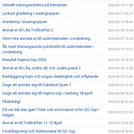
Visuellt träningsschema på hemsidan
2026-05-18 17:40
Lyckad gradering i vuxengruppen
2026-05-17 20:27
Gradering i Vuxengruppen
2026-05-12 08:44
Anmäl er till Lilla Trollträffen 2
2026-04-28 13:58
Glöm inte anmäla er till Judofestivalen i Lindesberg
2026-04-27 10:59
Åk med Stenungsunds judoklubb till Judofestivalen i
2026-04-19 10:02
Lindesberg
Resultat Hajime Cup 2026
2026-04-18 18:33
Anmäl er till Lilla Judits vår och Judits pokal 2
2026-04-18 16:28
Kartläggning barn och ungas delaktighet och inflytande
2026-04-13 13:06
Dags att anmäla sig till Dalsland Open 1
2026-04-09 15:42
Dags att anmäla sig till Hajime cup i Varberg 18 april!
2026-04-08 18:29
Påskledigt
2026-03-30 20:36
Då var det dax igen! Tider och information inför GO Cup i
2026-03-25 22:47
helgen
Anmäl er till Trollträffen 11-12 April
2026-03-19 09:35
Föräldrapolicy och funktionärer till GO Cup
2026-03-08 20:45