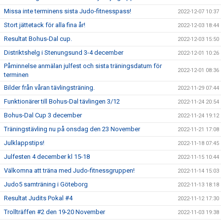
Missa inte terminens sista Judo-fitnesspass!
2022-12-07 10:37
Stort jättetack för alla fina år!
2022-12-03 18:44
Resultat Bohus-Dal cup.
2022-12-03 15:50
Distriktshelg i Stenungsund 3-4 december
2022-12-01 10:26
Påminnelse anmälan julfest och sista träningsdatum för
2022-12-01 08:36
terminen
Bilder från våran tävlingsträning.
2022-11-29 07:44
Funktionärer till Bohus-Dal tävlingen 3/12
2022-11-24 20:54
Bohus-Dal Cup 3 december
2022-11-24 19:12
Träningstävling nu på onsdag den 23 November
2022-11-21 17:08
Julklappstips!
2022-11-18 07:45
Julfesten 4 december kl 15-18
2022-11-15 10:44
Välkomna att träna med Judo-fitnessgruppen!
2022-11-14 15:03
Judo5 samträning i Göteborg
2022-11-13 18:18
Resultat Judits Pokal #4
2022-11-12 17:30
Trollträffen #2 den 19-20 November
2022-11-03 19:38