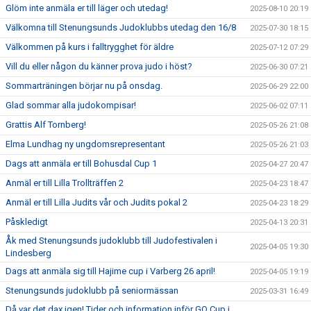
Glöm inte anmäla er till läger och utedag!
2025-08-10 20:19
Välkomna till Stenungsunds Judoklubbs utedag den 16/8
2025-07-30 18:15
Välkommen på kurs i falltrygghet för äldre
2025-07-12 07:29
Vill du eller någon du känner prova judo i höst?
2025-06-30 07:21
Sommarträningen börjar nu på onsdag.
2025-06-29 22:00
Glad sommar alla judokompisar!
2025-06-02 07:11
Grattis Alf Tornberg!
2025-05-26 21:08
Elma Lundhag ny ungdomsrepresentant
2025-05-26 21:03
Dags att anmäla er till Bohusdal Cup 1
2025-04-27 20:47
Anmäl er till Lilla Trollträffen 2
2025-04-23 18:47
Anmäl er till Lilla Judits vår och Judits pokal 2
2025-04-23 18:29
Påskledigt
2025-04-13 20:31
Åk med Stenungsunds judoklubb till Judofestivalen i
2025-04-05 19:30
Lindesberg
Dags att anmäla sig till Hajime cup i Varberg 26 april!
2025-04-05 19:19
Stenungsunds judoklubb på seniormässan
2025-03-31 16:49
Då var det dax igen! Tider och information inför GO Cup i