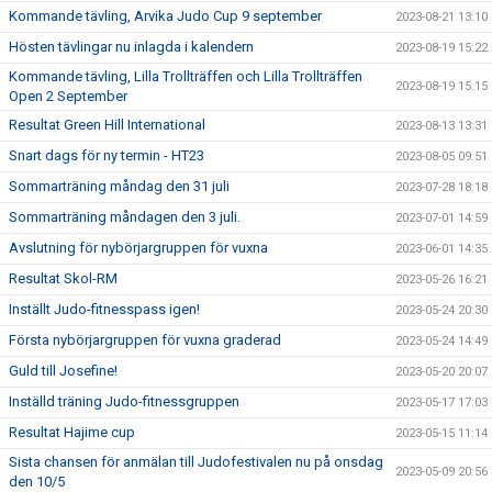
Kommande tävling, Arvika Judo Cup 9 september
2023-08-21 13:10
Hösten tävlingar nu inlagda i kalendern
2023-08-19 15:22
Kommande tävling, Lilla Trollträffen och Lilla Trollträffen
2023-08-19 15:15
Open 2 September
Resultat Green Hill International
2023-08-13 13:31
Snart dags för ny termin - HT23
2023-08-05 09:51
Sommarträning måndag den 31 juli
2023-07-28 18:18
Sommarträning måndagen den 3 juli.
2023-07-01 14:59
Avslutning för nybörjargruppen för vuxna
2023-06-01 14:35
Resultat Skol-RM
2023-05-26 16:21
Inställt Judo-fitnesspass igen!
2023-05-24 20:30
Första nybörjargruppen för vuxna graderad
2023-05-24 14:49
Guld till Josefine!
2023-05-20 20:07
Inställd träning Judo-fitnessgruppen
2023-05-17 17:03
Resultat Hajime cup
2023-05-15 11:14
Sista chansen för anmälan till Judofestivalen nu på onsdag
2023-05-09 20:56
den 10/5