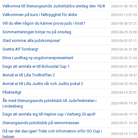
Välkomna till Stenungsunds Judoklubbs utedag den 16/8
2025-07-30 18:15
Välkommen på kurs i falltrygghet för äldre
2025-07-12 07:29
Vill du eller någon du känner prova judo i höst?
2025-06-30 07:21
Sommarträningen börjar nu på onsdag.
2025-06-29 22:00
Glad sommar alla judokompisar!
2025-06-02 07:11
Grattis Alf Tornberg!
2025-05-26 21:08
Elma Lundhag ny ungdomsrepresentant
2025-05-26 21:03
Dags att anmäla er till Bohusdal Cup 1
2025-04-27 20:47
Anmäl er till Lilla Trollträffen 2
2025-04-23 18:47
Anmäl er till Lilla Judits vår och Judits pokal 2
2025-04-23 18:29
Påskledigt
2025-04-13 20:31
Åk med Stenungsunds judoklubb till Judofestivalen i
2025-04-05 19:30
Lindesberg
Dags att anmäla sig till Hajime cup i Varberg 26 april!
2025-04-05 19:19
Stenungsunds judoklubb på seniormässan
2025-03-31 16:49
Då var det dax igen! Tider och information inför GO Cup i
2025-03-14 11:43
helgen