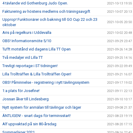
4 tävlande vid Gothenburg Judo Open.
2021-10-13 19:55
Fakturering av höstens medlems och träningsavgift
2021-10-07 20:13
Upprop! Funktionärer och bakning till GO Cup 22 och 23
2021-10-05 20:50
oktober
Aris på regelkurs i Uddevalla
2021-10-02 20:48
OBS! Informationsmöte 5/10
2021-09-29 23:47
Tufft motstånd vid dagens Lilla TT Open
2021-09-26 14:28
Två medaljer vid Lilla TT
2021-09-25 14:16
Trevligt reportage i ST tidningen!
2021-09-22 09:49
Lilla Trollträffen & Lilla Trollträffen Open!
2021-09-21 16:07
OBS! Påminnelse - registrering i nytt tävlingssystem
2021-09-17 19:02
1:a plats för Josefine!
2021-09-11 22:13
Jossan åker till Lindesberg
2021-09-10 10:17
Nytt system för anmälan till tävlingar och läger
2021-09-08 21:37
ÄNTLIGEN! - snart dags för terminsstart!
2021-08-23 19:19
Alf uppvaktad på sin 80-årsdag
2021-08-20 17:15
Sommarläger 2021
2021-08-16 22:41