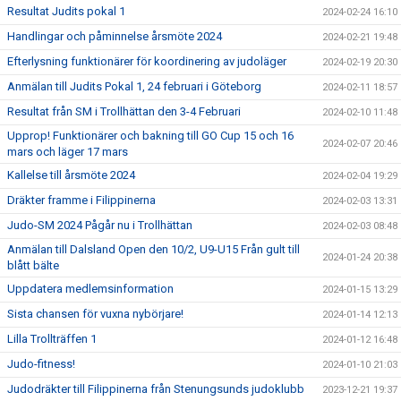
Resultat Judits pokal 1
2024-02-24 16:10
Handlingar och påminnelse årsmöte 2024
2024-02-21 19:48
Efterlysning funktionärer för koordinering av judoläger
2024-02-19 20:30
Anmälan till Judits Pokal 1, 24 februari i Göteborg
2024-02-11 18:57
Resultat från SM i Trollhättan den 3-4 Februari
2024-02-10 11:48
Upprop! Funktionärer och bakning till GO Cup 15 och 16
2024-02-07 20:46
mars och läger 17 mars
Kallelse till årsmöte 2024
2024-02-04 19:29
Dräkter framme i Filippinerna
2024-02-03 13:31
Judo-SM 2024 Pågår nu i Trollhättan
2024-02-03 08:48
Anmälan till Dalsland Open den 10/2, U9-U15 Från gult till
2024-01-24 20:38
blått bälte
Uppdatera medlemsinformation
2024-01-15 13:29
Sista chansen för vuxna nybörjare!
2024-01-14 12:13
Lilla Trollträffen 1
2024-01-12 16:48
Judo-fitness!
2024-01-10 21:03
Judodräkter till Filippinerna från Stenungsunds judoklubb
2023-12-21 19:37