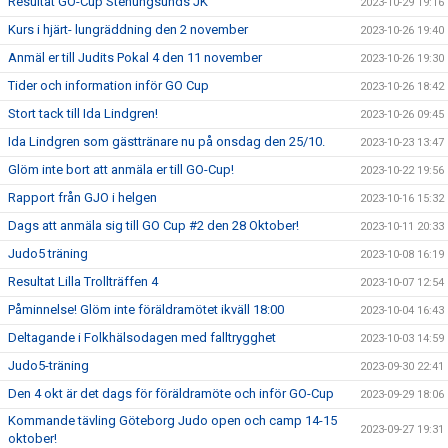
Resultat GO-Cup Stenungsunds JK
2023-10-29 19:16
Kurs i hjärt- lungräddning den 2 november
2023-10-26 19:40
Anmäl er till Judits Pokal 4 den 11 november
2023-10-26 19:30
Tider och information inför GO Cup
2023-10-26 18:42
Stort tack till Ida Lindgren!
2023-10-26 09:45
Ida Lindgren som gästtränare nu på onsdag den 25/10.
2023-10-23 13:47
Glöm inte bort att anmäla er till GO-Cup!
2023-10-22 19:56
Rapport från GJO i helgen
2023-10-16 15:32
Dags att anmäla sig till GO Cup #2 den 28 Oktober!
2023-10-11 20:33
Judo5 träning
2023-10-08 16:19
Resultat Lilla Trollträffen 4
2023-10-07 12:54
Påminnelse! Glöm inte föräldramötet ikväll 18:00
2023-10-04 16:43
Deltagande i Folkhälsodagen med falltrygghet
2023-10-03 14:59
Judo5-träning
2023-09-30 22:41
Den 4 okt är det dags för föräldramöte och inför GO-Cup
2023-09-29 18:06
Kommande tävling Göteborg Judo open och camp 14-15
2023-09-27 19:31
oktober!