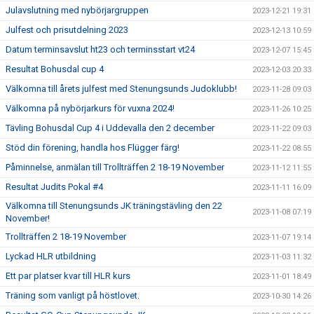
Julavslutning med nybörjargruppen
2023-12-21 19:31
Julfest och prisutdelning 2023
2023-12-13 10:59
Datum terminsavslut ht23 och terminsstart vt24
2023-12-07 15:45
Resultat Bohusdal cup 4
2023-12-03 20:33
Välkomna till årets julfest med Stenungsunds Judoklubb!
2023-11-28 09:03
Välkomna på nybörjarkurs för vuxna 2024!
2023-11-26 10:25
Tävling Bohusdal Cup 4 i Uddevalla den 2 december
2023-11-22 09:03
Stöd din förening, handla hos Flügger färg!
2023-11-22 08:55
Påminnelse, anmälan till Trollträffen 2 18-19 November
2023-11-12 11:55
Resultat Judits Pokal #4
2023-11-11 16:09
Välkomna till Stenungsunds JK träningstävling den 22
2023-11-08 07:19
November!
Trollträffen 2 18-19 November
2023-11-07 19:14
Lyckad HLR utbildning
2023-11-03 11:32
Ett par platser kvar till HLR kurs
2023-11-01 18:49
Träning som vanligt på höstlovet.
2023-10-30 14:26