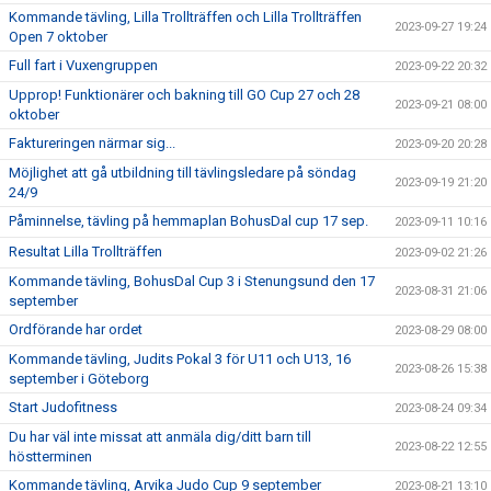
Kommande tävling, Lilla Trollträffen och Lilla Trollträffen
2023-09-27 19:24
Open 7 oktober
Full fart i Vuxengruppen
2023-09-22 20:32
Upprop! Funktionärer och bakning till GO Cup 27 och 28
2023-09-21 08:00
oktober
Faktureringen närmar sig...
2023-09-20 20:28
Möjlighet att gå utbildning till tävlingsledare på söndag
2023-09-19 21:20
24/9
Påminnelse, tävling på hemmaplan BohusDal cup 17 sep.
2023-09-11 10:16
Resultat Lilla Trollträffen
2023-09-02 21:26
Kommande tävling, BohusDal Cup 3 i Stenungsund den 17
2023-08-31 21:06
september
Ordförande har ordet
2023-08-29 08:00
Kommande tävling, Judits Pokal 3 för U11 och U13, 16
2023-08-26 15:38
september i Göteborg
Start Judofitness
2023-08-24 09:34
Du har väl inte missat att anmäla dig/ditt barn till
2023-08-22 12:55
höstterminen
Kommande tävling, Arvika Judo Cup 9 september
2023-08-21 13:10