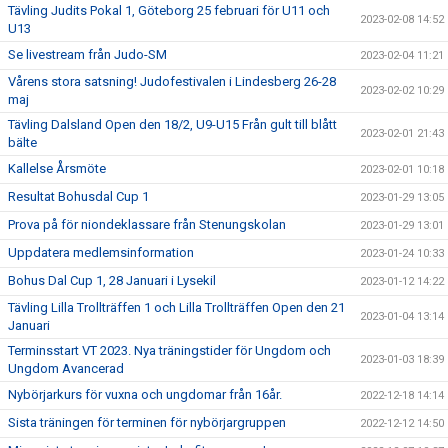
Tävling Judits Pokal 1, Göteborg 25 februari för U11 och
2023-02-08 14:52
U13
Se livestream från Judo-SM
2023-02-04 11:21
Vårens stora satsning! Judofestivalen i Lindesberg 26-28
2023-02-02 10:29
maj
Tävling Dalsland Open den 18/2, U9-U15 Från gult till blått
2023-02-01 21:43
bälte
Kallelse Årsmöte
2023-02-01 10:18
Resultat Bohusdal Cup 1
2023-01-29 13:05
Prova på för niondeklassare från Stenungskolan
2023-01-29 13:01
Uppdatera medlemsinformation
2023-01-24 10:33
Bohus Dal Cup 1, 28 Januari i Lysekil
2023-01-12 14:22
Tävling Lilla Trollträffen 1 och Lilla Trollträffen Open den 21
2023-01-04 13:14
Januari
Terminsstart VT 2023. Nya träningstider för Ungdom och
2023-01-03 18:39
Ungdom Avancerad
Nybörjarkurs för vuxna och ungdomar från 16år.
2022-12-18 14:14
Sista träningen för terminen för nybörjargruppen
2022-12-12 14:50