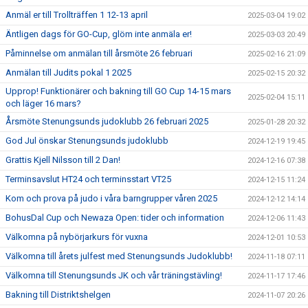
Anmäl er till Trollträffen 1 12-13 april
2025-03-04 19:02
Äntligen dags för GO-Cup, glöm inte anmäla er!
2025-03-03 20:49
Påminnelse om anmälan till årsmöte 26 februari
2025-02-16 21:09
Anmälan till Judits pokal 1 2025
2025-02-15 20:32
Upprop! Funktionärer och bakning till GO Cup 14-15 mars
2025-02-04 15:11
och läger 16 mars?
Årsmöte Stenungsunds judoklubb 26 februari 2025
2025-01-28 20:32
God Jul önskar Stenungsunds judoklubb
2024-12-19 19:45
Grattis Kjell Nilsson till 2 Dan!
2024-12-16 07:38
Terminsavslut HT24 och terminsstart VT25
2024-12-15 11:24
Kom och prova på judo i våra barngrupper våren 2025
2024-12-12 14:14
BohusDal Cup och Newaza Open: tider och information
2024-12-06 11:43
Välkomna på nybörjarkurs för vuxna
2024-12-01 10:53
Välkomna till årets julfest med Stenungsunds Judoklubb!
2024-11-18 07:11
Välkomna till Stenungsunds JK och vår träningstävling!
2024-11-17 17:46
Bakning till Distriktshelgen
2024-11-07 20:26