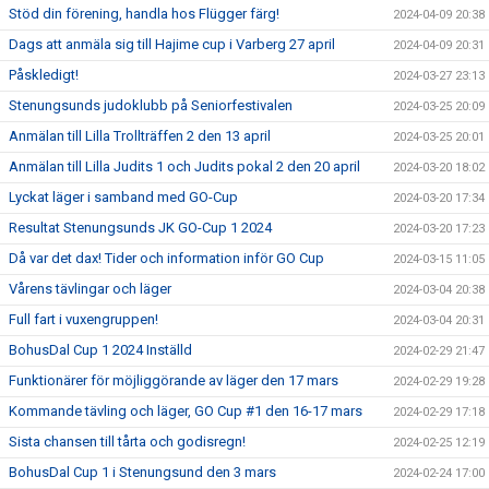
Stöd din förening, handla hos Flügger färg!
2024-04-09 20:38
Dags att anmäla sig till Hajime cup i Varberg 27 april
2024-04-09 20:31
Påskledigt!
2024-03-27 23:13
Stenungsunds judoklubb på Seniorfestivalen
2024-03-25 20:09
Anmälan till Lilla Trollträffen 2 den 13 april
2024-03-25 20:01
Anmälan till Lilla Judits 1 och Judits pokal 2 den 20 april
2024-03-20 18:02
Lyckat läger i samband med GO-Cup
2024-03-20 17:34
Resultat Stenungsunds JK GO-Cup 1 2024
2024-03-20 17:23
Då var det dax! Tider och information inför GO Cup
2024-03-15 11:05
Vårens tävlingar och läger
2024-03-04 20:38
Full fart i vuxengruppen!
2024-03-04 20:31
BohusDal Cup 1 2024 Inställd
2024-02-29 21:47
Funktionärer för möjliggörande av läger den 17 mars
2024-02-29 19:28
Kommande tävling och läger, GO Cup #1 den 16-17 mars
2024-02-29 17:18
Sista chansen till tårta och godisregn!
2024-02-25 12:19
BohusDal Cup 1 i Stenungsund den 3 mars
2024-02-24 17:00