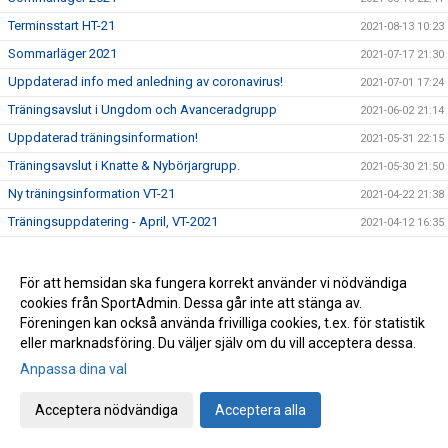
Terminsstart HT-21
2021-08-13 10:23
Sommarläger 2021
2021-07-17 21:30
Uppdaterad info med anledning av coronavirus!
2021-07-01 17:24
Träningsavslut i Ungdom och Avanceradgrupp
2021-06-02 21:14
Uppdaterad träningsinformation!
2021-05-31 22:15
Träningsavslut i Knatte & Nybörjargrupp.
2021-05-30 21:50
Ny träningsinformation VT-21
2021-04-22 21:38
Träningsuppdatering - April, VT-2021
2021-04-12 16:35
Träningsuppehåll i påsk!
2021-03-29 20:52
Alla måste hjälpa till .....
2021-03-03 12:52
För att hemsidan ska fungera korrekt använder vi nödvändiga
cookies från SportAdmin. Dessa går inte att stänga av.
Träning på Sportlovet?
2021-02-12 19:21
Föreningen kan också använda frivilliga cookies, t.ex. för statistik
Lättade restriktioner för ungdomar i gymnasieåldern, födda
eller marknadsföring. Du väljer själv om du vill acceptera dessa.
2021-02-05 19:33
-02 och senare.
Anpassa dina val
Uppdatering träningsstart VT-21
2021-01-25 19:26
Kort sammanfattning inför vårterminen 2021
2021-01-21 18:44
Acceptera nödvändiga
Acceptera alla
Viktigt! - Uppdatera medlemsinformation!
2021-01-20 11:23