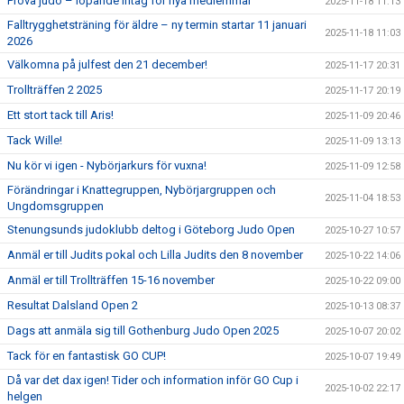
Prova judo – löpande intag för nya medlemmar
2025-11-18 11:13
Falltrygghetsträning för äldre – ny termin startar 11 januari
2025-11-18 11:03
2026
Välkomna på julfest den 21 december!
2025-11-17 20:31
Trollträffen 2 2025
2025-11-17 20:19
Ett stort tack till Aris!
2025-11-09 20:46
Tack Wille!
2025-11-09 13:13
Nu kör vi igen - Nybörjarkurs för vuxna!
2025-11-09 12:58
Förändringar i Knattegruppen, Nybörjargruppen och
2025-11-04 18:53
Ungdomsgruppen
Stenungsunds judoklubb deltog i Göteborg Judo Open
2025-10-27 10:57
Anmäl er till Judits pokal och Lilla Judits den 8 november
2025-10-22 14:06
Anmäl er till Trollträffen 15-16 november
2025-10-22 09:00
Resultat Dalsland Open 2
2025-10-13 08:37
Dags att anmäla sig till Gothenburg Judo Open 2025
2025-10-07 20:02
Tack för en fantastisk GO CUP!
2025-10-07 19:49
Då var det dax igen! Tider och information inför GO Cup i
2025-10-02 22:17
helgen