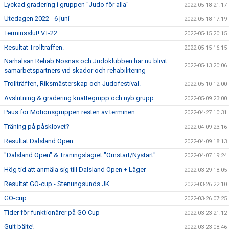
Lyckad gradering i gruppen "Judo för alla"
2022-05-18 21:17
Utedagen 2022 - 6 juni
2022-05-18 17:19
Terminsslut! VT-22
2022-05-15 20:15
Resultat Trollträffen.
2022-05-15 16:15
Närhälsan Rehab Nösnäs och Judoklubben har nu blivit
2022-05-13 20:06
samarbetspartners vid skador och rehabilitering
Trollträffen, Riksmästerskap och Judofestival.
2022-05-10 12:00
Avslutning & gradering knattegrupp och nyb.grupp
2022-05-09 23:00
Paus för Motionsgruppen resten av terminen
2022-04-27 10:31
Träning på påsklovet?
2022-04-09 23:16
Resultat Dalsland Open
2022-04-09 18:13
"Dalsland Open" & Träningslägret "Omstart/Nystart"
2022-04-07 19:24
Hög tid att anmäla sig till Dalsland Open + Läger
2022-03-29 18:05
Resultat GO-cup - Stenungsunds JK
2022-03-26 22:10
GO-cup
2022-03-26 07:25
Tider för funktionärer på GO Cup
2022-03-23 21:12
Gult bälte!
2022-03-23 08:46