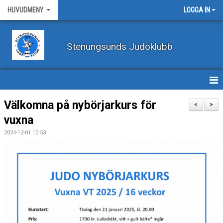
HUVUDMENY
LOGGA IN
Stenungsunds Judoklubb
HEM
Välkomna på nybörjarkurs för
<
>
vuxna
FÖRBUNDSNYHETER
2024-12-01 10:53
BILDER
BÖRJA TRÄNA JUDO
BLI MEDLEM
VECKOSCHEMA