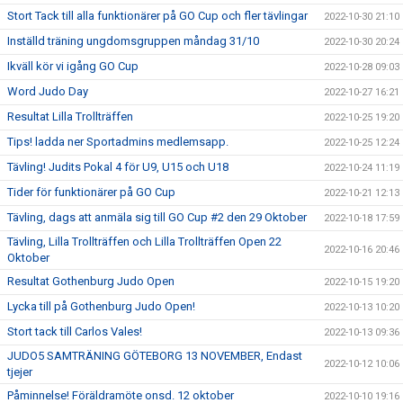
Stort Tack till alla funktionärer på GO Cup och fler tävlingar
2022-10-30 21:10
Inställd träning ungdomsgruppen måndag 31/10
2022-10-30 20:24
Ikväll kör vi igång GO Cup
2022-10-28 09:03
Word Judo Day
2022-10-27 16:21
Resultat Lilla Trollträffen
2022-10-25 19:20
Tips! ladda ner Sportadmins medlemsapp.
2022-10-25 12:24
Tävling! Judits Pokal 4 för U9, U15 och U18
2022-10-24 11:19
Tider för funktionärer på GO Cup
2022-10-21 12:13
Tävling, dags att anmäla sig till GO Cup #2 den 29 Oktober
2022-10-18 17:59
Tävling, Lilla Trollträffen och Lilla Trollträffen Open 22
2022-10-16 20:46
Oktober
Resultat Gothenburg Judo Open
2022-10-15 19:20
Lycka till på Gothenburg Judo Open!
2022-10-13 10:20
Stort tack till Carlos Vales!
2022-10-13 09:36
JUDO5 SAMTRÄNING GÖTEBORG 13 NOVEMBER, Endast
2022-10-12 10:06
tjejer
Påminnelse! Föräldramöte onsd. 12 oktober
2022-10-10 19:16