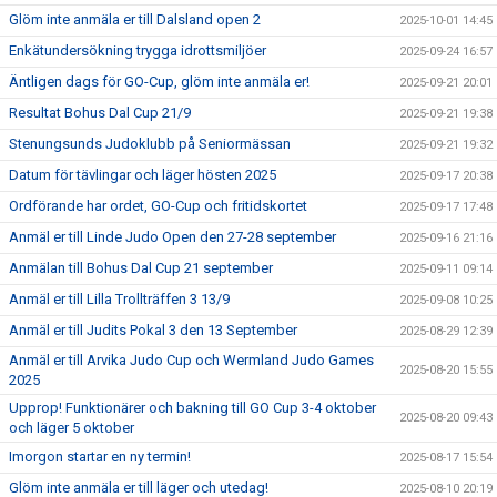
Glöm inte anmäla er till Dalsland open 2
2025-10-01 14:45
Enkätundersökning trygga idrottsmiljöer
2025-09-24 16:57
Äntligen dags för GO-Cup, glöm inte anmäla er!
2025-09-21 20:01
Resultat Bohus Dal Cup 21/9
2025-09-21 19:38
Stenungsunds Judoklubb på Seniormässan
2025-09-21 19:32
Datum för tävlingar och läger hösten 2025
2025-09-17 20:38
Ordförande har ordet, GO-Cup och fritidskortet
2025-09-17 17:48
Anmäl er till Linde Judo Open den 27-28 september
2025-09-16 21:16
Anmälan till Bohus Dal Cup 21 september
2025-09-11 09:14
Anmäl er till Lilla Trollträffen 3 13/9
2025-09-08 10:25
Anmäl er till Judits Pokal 3 den 13 September
2025-08-29 12:39
Anmäl er till Arvika Judo Cup och Wermland Judo Games
2025-08-20 15:55
2025
Upprop! Funktionärer och bakning till GO Cup 3-4 oktober
2025-08-20 09:43
och läger 5 oktober
Imorgon startar en ny termin!
2025-08-17 15:54
Glöm inte anmäla er till läger och utedag!
2025-08-10 20:19