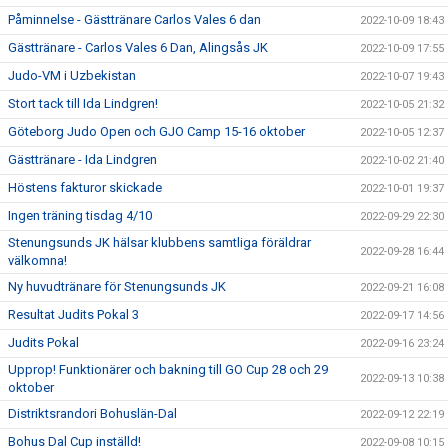
Påminnelse - Gästtränare Carlos Vales 6 dan
2022-10-09 18:43
Gästtränare - Carlos Vales 6 Dan, Alingsås JK
2022-10-09 17:55
Judo-VM i Uzbekistan
2022-10-07 19:43
Stort tack till Ida Lindgren!
2022-10-05 21:32
Göteborg Judo Open och GJO Camp 15-16 oktober
2022-10-05 12:37
Gästtränare - Ida Lindgren
2022-10-02 21:40
Höstens fakturor skickade
2022-10-01 19:37
Ingen träning tisdag 4/10
2022-09-29 22:30
Stenungsunds JK hälsar klubbens samtliga föräldrar
2022-09-28 16:44
välkomna!
Ny huvudtränare för Stenungsunds JK
2022-09-21 16:08
Resultat Judits Pokal 3
2022-09-17 14:56
Judits Pokal
2022-09-16 23:24
Upprop! Funktionärer och bakning till GO Cup 28 och 29
2022-09-13 10:38
oktober
Distriktsrandori Bohuslän-Dal
2022-09-12 22:19
Bohus Dal Cup inställd!
2022-09-08 10:15