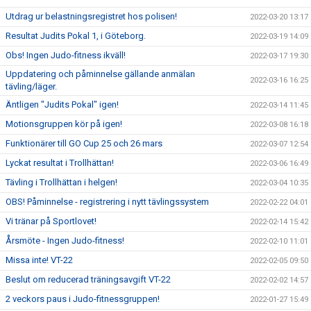
Utdrag ur belastningsregistret hos polisen!
2022-03-20 13:17
Resultat Judits Pokal 1, i Göteborg.
2022-03-19 14:09
Obs! Ingen Judo-fitness ikväll!
2022-03-17 19:30
Uppdatering och påminnelse gällande anmälan
2022-03-16 16:25
tävling/läger.
Äntligen "Judits Pokal" igen!
2022-03-14 11:45
Motionsgruppen kör på igen!
2022-03-08 16:18
Funktionärer till GO Cup 25 och 26 mars
2022-03-07 12:54
Lyckat resultat i Trollhättan!
2022-03-06 16:49
Tävling i Trollhättan i helgen!
2022-03-04 10:35
OBS! Påminnelse - registrering i nytt tävlingssystem
2022-02-22 04:01
Vi tränar på Sportlovet!
2022-02-14 15:42
Årsmöte - Ingen Judo-fitness!
2022-02-10 11:01
Missa inte! VT-22
2022-02-05 09:50
Beslut om reducerad träningsavgift VT-22
2022-02-02 14:57
2 veckors paus i Judo-fitnessgruppen!
2022-01-27 15:49