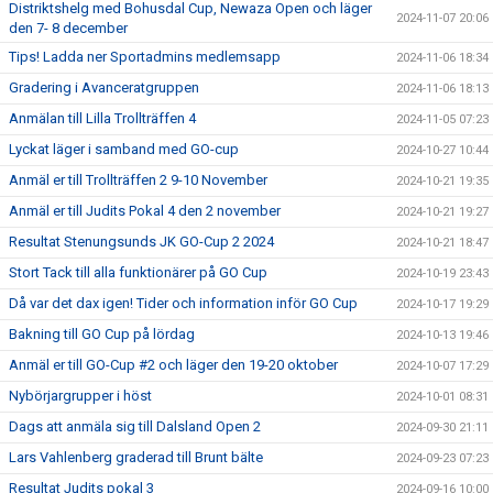
Distriktshelg med Bohusdal Cup, Newaza Open och läger
2024-11-07 20:06
den 7- 8 december
Tips! Ladda ner Sportadmins medlemsapp
2024-11-06 18:34
Gradering i Avanceratgruppen
2024-11-06 18:13
Anmälan till Lilla Trollträffen 4
2024-11-05 07:23
Lyckat läger i samband med GO-cup
2024-10-27 10:44
Anmäl er till Trollträffen 2 9-10 November
2024-10-21 19:35
Anmäl er till Judits Pokal 4 den 2 november
2024-10-21 19:27
Resultat Stenungsunds JK GO-Cup 2 2024
2024-10-21 18:47
Stort Tack till alla funktionärer på GO Cup
2024-10-19 23:43
Då var det dax igen! Tider och information inför GO Cup
2024-10-17 19:29
Bakning till GO Cup på lördag
2024-10-13 19:46
Anmäl er till GO-Cup #2 och läger den 19-20 oktober
2024-10-07 17:29
Nybörjargrupper i höst
2024-10-01 08:31
Dags att anmäla sig till Dalsland Open 2
2024-09-30 21:11
Lars Vahlenberg graderad till Brunt bälte
2024-09-23 07:23
Resultat Judits pokal 3
2024-09-16 10:00