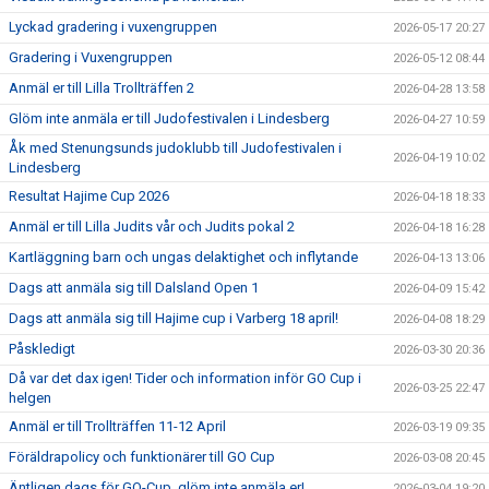
Lyckad gradering i vuxengruppen
2026-05-17 20:27
Gradering i Vuxengruppen
2026-05-12 08:44
Anmäl er till Lilla Trollträffen 2
2026-04-28 13:58
Glöm inte anmäla er till Judofestivalen i Lindesberg
2026-04-27 10:59
Åk med Stenungsunds judoklubb till Judofestivalen i
2026-04-19 10:02
Lindesberg
Resultat Hajime Cup 2026
2026-04-18 18:33
Anmäl er till Lilla Judits vår och Judits pokal 2
2026-04-18 16:28
Kartläggning barn och ungas delaktighet och inflytande
2026-04-13 13:06
Dags att anmäla sig till Dalsland Open 1
2026-04-09 15:42
Dags att anmäla sig till Hajime cup i Varberg 18 april!
2026-04-08 18:29
Påskledigt
2026-03-30 20:36
Då var det dax igen! Tider och information inför GO Cup i
2026-03-25 22:47
helgen
Anmäl er till Trollträffen 11-12 April
2026-03-19 09:35
Föräldrapolicy och funktionärer till GO Cup
2026-03-08 20:45
Äntligen dags för GO-Cup, glöm inte anmäla er!
2026-03-04 19:20