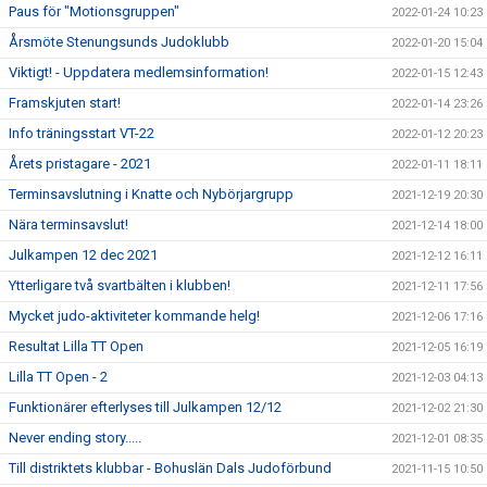
Paus för "Motionsgruppen"
2022-01-24 10:23
Årsmöte Stenungsunds Judoklubb
2022-01-20 15:04
Viktigt! - Uppdatera medlemsinformation!
2022-01-15 12:43
Framskjuten start!
2022-01-14 23:26
Info träningsstart VT-22
2022-01-12 20:23
Årets pristagare - 2021
2022-01-11 18:11
Terminsavslutning i Knatte och Nybörjargrupp
2021-12-19 20:30
Nära terminsavslut!
2021-12-14 18:00
Julkampen 12 dec 2021
2021-12-12 16:11
Ytterligare två svartbälten i klubben!
2021-12-11 17:56
Mycket judo-aktiviteter kommande helg!
2021-12-06 17:16
Resultat Lilla TT Open
2021-12-05 16:19
Lilla TT Open - 2
2021-12-03 04:13
Funktionärer efterlyses till Julkampen 12/12
2021-12-02 21:30
Never ending story.....
2021-12-01 08:35
Till distriktets klubbar - Bohuslän Dals Judoförbund
2021-11-15 10:50