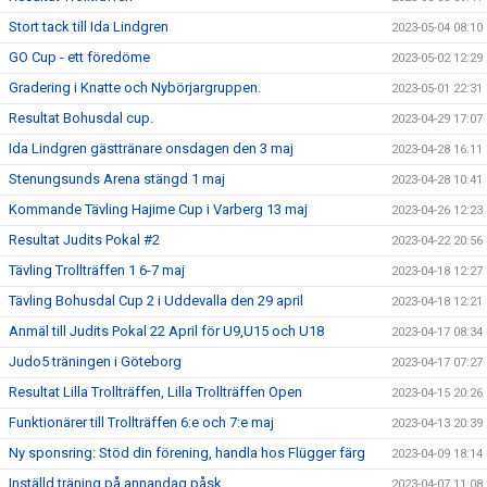
Stort tack till Ida Lindgren
2023-05-04 08:10
GO Cup - ett föredöme
2023-05-02 12:29
Gradering i Knatte och Nybörjargruppen.
2023-05-01 22:31
Resultat Bohusdal cup.
2023-04-29 17:07
Ida Lindgren gästtränare onsdagen den 3 maj
2023-04-28 16:11
Stenungsunds Arena stängd 1 maj
2023-04-28 10:41
Kommande Tävling Hajime Cup i Varberg 13 maj
2023-04-26 12:23
Resultat Judits Pokal #2
2023-04-22 20:56
Tävling Trollträffen 1 6-7 maj
2023-04-18 12:27
Tävling Bohusdal Cup 2 i Uddevalla den 29 april
2023-04-18 12:21
Anmäl till Judits Pokal 22 April för U9,U15 och U18
2023-04-17 08:34
Judo5 träningen i Göteborg
2023-04-17 07:27
Resultat Lilla Trollträffen, Lilla Trollträffen Open
2023-04-15 20:26
Funktionärer till Trollträffen 6:e och 7:e maj
2023-04-13 20:39
Ny sponsring: Stöd din förening, handla hos Flügger färg
2023-04-09 18:14
Inställd träning på annandag påsk
2023-04-07 11:08