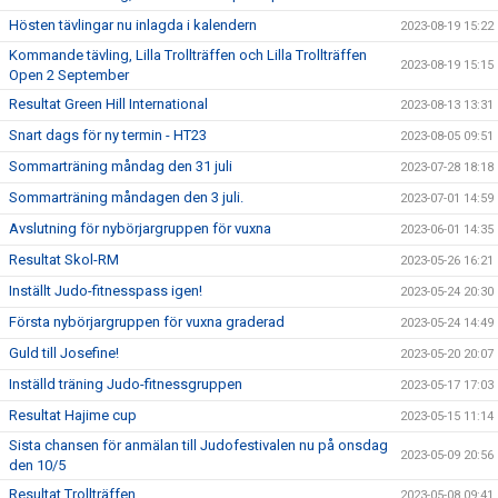
Hösten tävlingar nu inlagda i kalendern
2023-08-19 15:22
Kommande tävling, Lilla Trollträffen och Lilla Trollträffen
2023-08-19 15:15
Open 2 September
Resultat Green Hill International
2023-08-13 13:31
Snart dags för ny termin - HT23
2023-08-05 09:51
Sommarträning måndag den 31 juli
2023-07-28 18:18
Sommarträning måndagen den 3 juli.
2023-07-01 14:59
Avslutning för nybörjargruppen för vuxna
2023-06-01 14:35
Resultat Skol-RM
2023-05-26 16:21
Inställt Judo-fitnesspass igen!
2023-05-24 20:30
Första nybörjargruppen för vuxna graderad
2023-05-24 14:49
Guld till Josefine!
2023-05-20 20:07
Inställd träning Judo-fitnessgruppen
2023-05-17 17:03
Resultat Hajime cup
2023-05-15 11:14
Sista chansen för anmälan till Judofestivalen nu på onsdag
2023-05-09 20:56
den 10/5
Resultat Trollträffen
2023-05-08 09:41