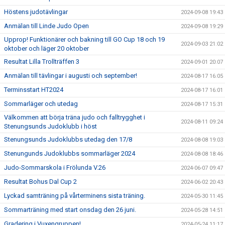
Höstens judotävlingar
2024-09-08 19:43
Anmälan till Linde Judo Open
2024-09-08 19:29
Upprop! Funktionärer och bakning till GO Cup 18 och 19
2024-09-03 21:02
oktober och läger 20 oktober
Resultat Lilla Trollträffen 3
2024-09-01 20:07
Anmälan till tävlingar i augusti och september!
2024-08-17 16:05
Terminsstart HT2024
2024-08-17 16:01
Sommarläger och utedag
2024-08-17 15:31
Välkommen att börja träna judo och falltrygghet i
2024-08-11 09:24
Stenungsunds Judoklubb i höst
Stenungsunds Judoklubbs utedag den 17/8
2024-08-08 19:03
Stenungunds Judoklubbs sommarläger 2024
2024-08-08 18:46
Judo-Sommarskola i Frölunda V.26
2024-06-07 09:47
Resultat Bohus Dal Cup 2
2024-06-02 20:43
Lyckad samträning på vårterminens sista träning.
2024-05-30 11:45
Sommarträning med start onsdag den 26 juni.
2024-05-28 14:51
Gradering i Vuxengruppen!
2024-05-24 11:17