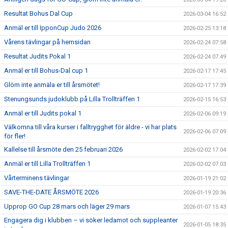
Resultat Bohus Dal Cup
2026-03-04 16:52
Anmäl er till IpponCup Judo 2026
2026-02-25 13:18
Vårens tävlingar på hemsidan
2026-02-24 07:58
Resultat Judits Pokal 1
2026-02-24 07:49
Anmäl er till Bohus-Dal cup 1
2026-02-17 17:45
Glöm inte anmäla er till årsmötet!
2026-02-17 17:39
Stenungsunds judoklubb på Lilla Trollträffen 1
2026-02-15 16:53
Anmäl er till Judits pokal 1
2026-02-06 09:19
Välkomna till våra kurser i falltrygghet för äldre - vi har plats
2026-02-06 07:09
för fler!
Kallelse till årsmöte den 25 februari 2026
2026-02-02 17:04
Anmäl er till Lilla Trollträffen 1
2026-02-02 07:03
Vårterminens tävlingar
2026-01-19 21:02
SAVE-THE-DATE ÅRSMÖTE 2026
2026-01-19 20:36
Upprop GO Cup 28 mars och läger 29 mars
2026-01-07 15:43
Engagera dig i klubben – vi söker ledamot och suppleanter
2026-01-05 18:35