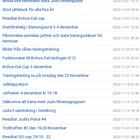
Missa inte terminens sista Judo-fitnesspass!
2022-12-07 10:37
Stort jättetack för alla fina år!
2022-12-03 18:44
Resultat Bohus-Dal cup.
2022-12-03 15:50
Distriktshelg i Stenungsund 3-4 december
2022-12-01 10:26
Påminnelse anmälan julfest och sista träningsdatum för
2022-12-01 08:36
terminen
Bilder från våran tävlingsträning.
2022-11-29 07:44
Funktionärer till Bohus-Dal tävlingen 3/12
2022-11-24 20:54
Bohus-Dal Cup 3 december
2022-11-24 19:12
Träningstävling nu på onsdag den 23 November
2022-11-21 17:08
Julklappstips!
2022-11-18 07:45
Julfesten 4 december kl 15-18
2022-11-15 10:44
Välkomna att träna med Judo-fitnessgruppen!
2022-11-14 15:03
Judo5 samträning i Göteborg
2022-11-13 18:18
Resultat Judits Pokal #4
2022-11-12 17:30
Trollträffen #2 den 19-20 November
2022-11-03 19:38
Resultat GO-cup 29/10 - 22
2022-11-01 08:22