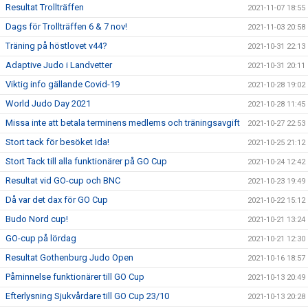
Resultat Trollträffen
2021-11-07 18:55
Dags för Trollträffen 6 & 7 nov!
2021-11-03 20:58
Träning på höstlovet v44?
2021-10-31 22:13
Adaptive Judo i Landvetter
2021-10-31 20:11
Viktig info gällande Covid-19
2021-10-28 19:02
World Judo Day 2021
2021-10-28 11:45
Missa inte att betala terminens medlems och träningsavgift
2021-10-27 22:53
Stort tack för besöket Ida!
2021-10-25 21:12
Stort Tack till alla funktionärer på GO Cup
2021-10-24 12:42
Resultat vid GO-cup och BNC
2021-10-23 19:49
Då var det dax för GO Cup
2021-10-22 15:12
Budo Nord cup!
2021-10-21 13:24
GO-cup på lördag
2021-10-21 12:30
Resultat Gothenburg Judo Open
2021-10-16 18:57
Påminnelse funktionärer till GO Cup
2021-10-13 20:49
Efterlysning Sjukvårdare till GO Cup 23/10
2021-10-13 20:28