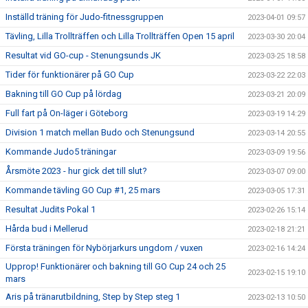
Inställd träning för Judo-fitnessgruppen
2023-04-01 09:57
Tävling, Lilla Trollträffen och Lilla Trollträffen Open 15 april
2023-03-30 20:04
Resultat vid GO-cup - Stenungsunds JK
2023-03-25 18:58
Tider för funktionärer på GO Cup
2023-03-22 22:03
Bakning till GO Cup på lördag
2023-03-21 20:09
Full fart på On-läger i Göteborg
2023-03-19 14:29
Division 1 match mellan Budo och Stenungsund
2023-03-14 20:55
Kommande Judo5 träningar
2023-03-09 19:56
Årsmöte 2023 - hur gick det till slut?
2023-03-07 09:00
Kommande tävling GO Cup #1, 25 mars
2023-03-05 17:31
Resultat Judits Pokal 1
2023-02-26 15:14
Hårda bud i Mellerud
2023-02-18 21:21
Första träningen för Nybörjarkurs ungdom / vuxen
2023-02-16 14:24
Upprop! Funktionärer och bakning till GO Cup 24 och 25
2023-02-15 19:10
mars
Aris på tränarutbildning, Step by Step steg 1
2023-02-13 10:50