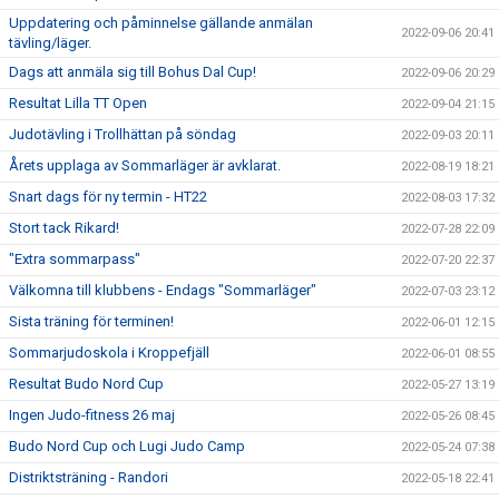
Uppdatering och påminnelse gällande anmälan
2022-09-06 20:41
tävling/läger.
Dags att anmäla sig till Bohus Dal Cup!
2022-09-06 20:29
Resultat Lilla TT Open
2022-09-04 21:15
Judotävling i Trollhättan på söndag
2022-09-03 20:11
Årets upplaga av Sommarläger är avklarat.
2022-08-19 18:21
Snart dags för ny termin - HT22
2022-08-03 17:32
Stort tack Rikard!
2022-07-28 22:09
"Extra sommarpass"
2022-07-20 22:37
Välkomna till klubbens - Endags "Sommarläger"
2022-07-03 23:12
Sista träning för terminen!
2022-06-01 12:15
Sommarjudoskola i Kroppefjäll
2022-06-01 08:55
Resultat Budo Nord Cup
2022-05-27 13:19
Ingen Judo-fitness 26 maj
2022-05-26 08:45
Budo Nord Cup och Lugi Judo Camp
2022-05-24 07:38
Distriktsträning - Randori
2022-05-18 22:41