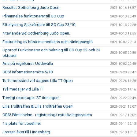
Resultat Gothenburg Judo Open
2021-10-16 18:57
Påminnelse funktionärer till GO Cup
2021-10-13 20:49
Efterlysning Sjukvårdare till GO Cup 23/10
2021-10-13 20:28
4 tävlande vid Gothenburg Judo Open.
2021-10-13 19:55
Fakturering av höstens medlems och träningsavgift
2021-10-07 20:13
Upprop! Funktionärer och bakning till GO Cup 22 och 23
2021-10-05 20:50
oktober
Aris på regelkurs i Uddevalla
2021-10-02 20:48
OBS! Informationsmöte 5/10
2021-09-29 23:47
Tufft motstånd vid dagens Lilla TT Open
2021-09-26 14:28
Två medaljer vid Lilla TT
2021-09-25 14:16
Trevligt reportage i ST tidningen!
2021-09-22 09:49
Lilla Trollträffen & Lilla Trollträffen Open!
2021-09-21 16:07
OBS! Påminnelse - registrering i nytt tävlingssystem
2021-09-17 19:02
1:a plats för Josefine!
2021-09-11 22:13
Jossan åker till Lindesberg
2021-09-10 10:17