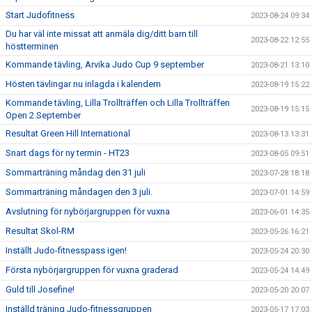
Start Judofitness
2023-08-24 09:34
Du har väl inte missat att anmäla dig/ditt barn till
2023-08-22 12:55
höstterminen
Kommande tävling, Arvika Judo Cup 9 september
2023-08-21 13:10
Hösten tävlingar nu inlagda i kalendern
2023-08-19 15:22
Kommande tävling, Lilla Trollträffen och Lilla Trollträffen
2023-08-19 15:15
Open 2 September
Resultat Green Hill International
2023-08-13 13:31
Snart dags för ny termin - HT23
2023-08-05 09:51
Sommarträning måndag den 31 juli
2023-07-28 18:18
Sommarträning måndagen den 3 juli.
2023-07-01 14:59
Avslutning för nybörjargruppen för vuxna
2023-06-01 14:35
Resultat Skol-RM
2023-05-26 16:21
Inställt Judo-fitnesspass igen!
2023-05-24 20:30
Första nybörjargruppen för vuxna graderad
2023-05-24 14:49
Guld till Josefine!
2023-05-20 20:07
Inställd träning Judo-fitnessgruppen
2023-05-17 17:03