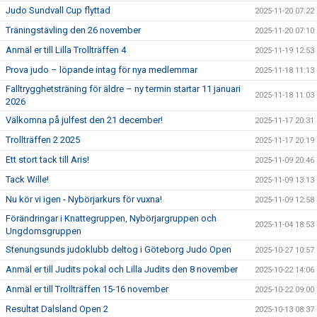
Judo Sundvall Cup flyttad
2025-11-20 07:22
Träningstävling den 26 november
2025-11-20 07:10
Anmäl er till Lilla Trollträffen 4
2025-11-19 12:53
Prova judo – löpande intag för nya medlemmar
2025-11-18 11:13
Falltrygghetsträning för äldre – ny termin startar 11 januari
2025-11-18 11:03
2026
Välkomna på julfest den 21 december!
2025-11-17 20:31
Trollträffen 2 2025
2025-11-17 20:19
Ett stort tack till Aris!
2025-11-09 20:46
Tack Wille!
2025-11-09 13:13
Nu kör vi igen - Nybörjarkurs för vuxna!
2025-11-09 12:58
Förändringar i Knattegruppen, Nybörjargruppen och
2025-11-04 18:53
Ungdomsgruppen
Stenungsunds judoklubb deltog i Göteborg Judo Open
2025-10-27 10:57
Anmäl er till Judits pokal och Lilla Judits den 8 november
2025-10-22 14:06
Anmäl er till Trollträffen 15-16 november
2025-10-22 09:00
Resultat Dalsland Open 2
2025-10-13 08:37