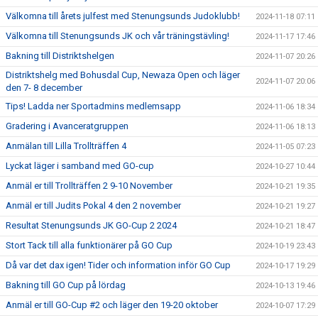
Välkomna till årets julfest med Stenungsunds Judoklubb!
2024-11-18 07:11
Välkomna till Stenungsunds JK och vår träningstävling!
2024-11-17 17:46
Bakning till Distriktshelgen
2024-11-07 20:26
Distriktshelg med Bohusdal Cup, Newaza Open och läger
2024-11-07 20:06
den 7- 8 december
Tips! Ladda ner Sportadmins medlemsapp
2024-11-06 18:34
Gradering i Avanceratgruppen
2024-11-06 18:13
Anmälan till Lilla Trollträffen 4
2024-11-05 07:23
Lyckat läger i samband med GO-cup
2024-10-27 10:44
Anmäl er till Trollträffen 2 9-10 November
2024-10-21 19:35
Anmäl er till Judits Pokal 4 den 2 november
2024-10-21 19:27
Resultat Stenungsunds JK GO-Cup 2 2024
2024-10-21 18:47
Stort Tack till alla funktionärer på GO Cup
2024-10-19 23:43
Då var det dax igen! Tider och information inför GO Cup
2024-10-17 19:29
Bakning till GO Cup på lördag
2024-10-13 19:46
Anmäl er till GO-Cup #2 och läger den 19-20 oktober
2024-10-07 17:29