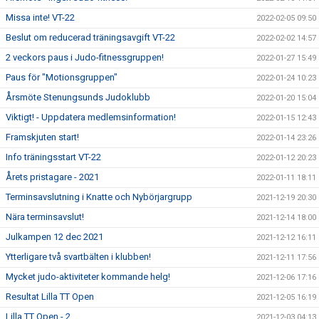
Missa inte! VT-22
2022-02-05 09:50
Beslut om reducerad träningsavgift VT-22
2022-02-02 14:57
2 veckors paus i Judo-fitnessgruppen!
2022-01-27 15:49
Paus för "Motionsgruppen"
2022-01-24 10:23
Årsmöte Stenungsunds Judoklubb
2022-01-20 15:04
Viktigt! - Uppdatera medlemsinformation!
2022-01-15 12:43
Framskjuten start!
2022-01-14 23:26
Info träningsstart VT-22
2022-01-12 20:23
Årets pristagare - 2021
2022-01-11 18:11
Terminsavslutning i Knatte och Nybörjargrupp
2021-12-19 20:30
Nära terminsavslut!
2021-12-14 18:00
Julkampen 12 dec 2021
2021-12-12 16:11
Ytterligare två svartbälten i klubben!
2021-12-11 17:56
Mycket judo-aktiviteter kommande helg!
2021-12-06 17:16
Resultat Lilla TT Open
2021-12-05 16:19
Lilla TT Open - 2
2021-12-03 04:13