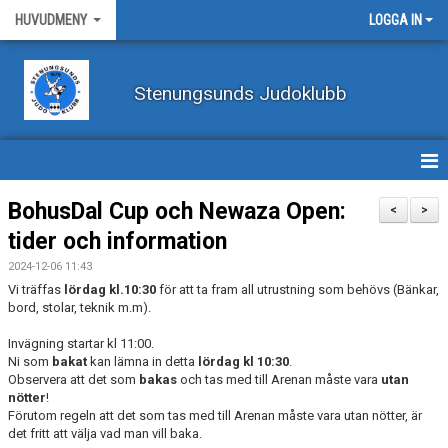
HUVUDMENY
LOGGA IN
Stenungsunds Judoklubb
HEM
BohusDal Cup och Newaza Open:
<
>
tider och information
FÖRBUNDSNYHETER
2024-12-06 11:43
BILDER
Vi träffas
lördag kl.10:30
för att ta fram all utrustning som behövs (Bänkar,
bord, stolar, teknik m.m).
BÖRJA TRÄNA JUDO
Invägning startar kl 11:00.
Ni som
bakat
kan lämna in detta
lördag kl 10:30
.
BLI MEDLEM
Observera att det som
bakas
och tas med till Arenan måste vara
utan
nötter
!
Förutom regeln att det som tas med till Arenan måste vara utan nötter, är
VECKOSCHEMA
det fritt att välja vad man vill baka.