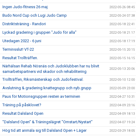
Ingen Judo-fitness 26 maj
2022-05-26 08:45
Budo Nord Cup och Lugi Judo Camp
2022-05-24 07:38
Distriktsträning - Randori
2022-05-18 22:41
Lyckad gradering i gruppen "Judo för alla"
2022-05-18 21:17
Utedagen 2022 - 6 juni
2022-05-18 17:19
Terminsslut! VT-22
2022-05-15 20:15
Resultat Trollträffen.
2022-05-15 16:15
Närhälsan Rehab Nösnäs och Judoklubben har nu blivit
2022-05-13 20:06
samarbetspartners vid skador och rehabilitering
Trollträffen, Riksmästerskap och Judofestival.
2022-05-10 12:00
Avslutning & gradering knattegrupp och nyb.grupp
2022-05-09 23:00
Paus för Motionsgruppen resten av terminen
2022-04-27 10:31
Träning på påsklovet?
2022-04-09 23:16
Resultat Dalsland Open
2022-04-09 18:13
"Dalsland Open" & Träningslägret "Omstart/Nystart"
2022-04-07 19:24
Hög tid att anmäla sig till Dalsland Open + Läger
2022-03-29 18:05