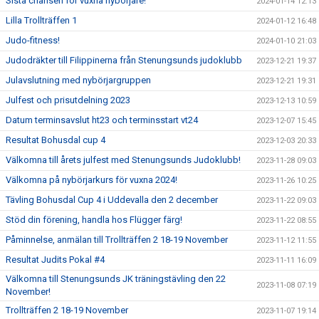
Sista chansen för vuxna nybörjare!
2024-01-14 12:13
Lilla Trollträffen 1
2024-01-12 16:48
Judo-fitness!
2024-01-10 21:03
Judodräkter till Filippinerna från Stenungsunds judoklubb
2023-12-21 19:37
Julavslutning med nybörjargruppen
2023-12-21 19:31
Julfest och prisutdelning 2023
2023-12-13 10:59
Datum terminsavslut ht23 och terminsstart vt24
2023-12-07 15:45
Resultat Bohusdal cup 4
2023-12-03 20:33
Välkomna till årets julfest med Stenungsunds Judoklubb!
2023-11-28 09:03
Välkomna på nybörjarkurs för vuxna 2024!
2023-11-26 10:25
Tävling Bohusdal Cup 4 i Uddevalla den 2 december
2023-11-22 09:03
Stöd din förening, handla hos Flügger färg!
2023-11-22 08:55
Påminnelse, anmälan till Trollträffen 2 18-19 November
2023-11-12 11:55
Resultat Judits Pokal #4
2023-11-11 16:09
Välkomna till Stenungsunds JK träningstävling den 22
2023-11-08 07:19
November!
Trollträffen 2 18-19 November
2023-11-07 19:14