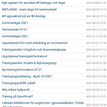
Nytt system för anmälan till tävlingar och läger
2021-09-08 21:37
ÄNTLIGEN! - snart dags för terminsstart!
2021-08-23 19:19
Alf uppvaktad på sin 80-årsdag
2021-08-20 17:15
Sommarläger 2021
2021-08-16 22:41
Terminsstart HT-21
2021-08-13 10:23
Sommarläger 2021
2021-07-17 21:30
Uppdaterad info med anledning av coronavirus!
2021-07-01 17:24
Träningsavslut i Ungdom och Avanceradgrupp
2021-06-02 21:14
Uppdaterad träningsinformation!
2021-05-31 22:15
Träningsavslut i Knatte & Nybörjargrupp.
2021-05-30 21:50
Ny träningsinformation VT-21
2021-04-22 21:38
Träningsuppdatering - April, VT-2021
2021-04-12 16:35
Träningsuppehåll i påsk!
2021-03-29 20:52
Alla måste hjälpa till .....
2021-03-03 12:52
Träning på Sportlovet?
2021-02-12 19:21
Lättade restriktioner för ungdomar i gymnasieåldern, födda
2021-02-05 19:33