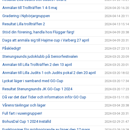
Anmälan till Trollträffen 1 4-5 maj
2024-04-20 16:20
Gradering i Nybörjargruppen
2024-04-14 20:11
Resultat Lilla trollträffen 2
2024-04-13 15:14
Stöd din förening, handla hos Flügger färg!
2024-04-09 20:38
Dags att anmäla sig till Hajime cup i Varberg 27 april
2024-04-09 20:31
Påskledigt!
2024-03-27 23:13
Stenungsunds judoklubb på Seniorfestivalen
2024-03-25 20:09
Anmälan till Lilla Trollträffen 2 den 13 april
2024-03-25 20:01
Anmälan till Lilla Judits 1 och Judits pokal 2 den 20 april
2024-03-20 18:02
Lyckat läger i samband med GO-Cup
2024-03-20 17:34
Resultat Stenungsunds JK GO-Cup 1 2024
2024-03-20 17:23
Då var det dax! Tider och information inför GO Cup
2024-03-15 11:05
Vårens tävlingar och läger
2024-03-04 20:38
Full fart i vuxengruppen!
2024-03-04 20:31
BohusDal Cup 1 2024 Inställd
2024-02-29 21:47
Funktionärer för möjliggörande av läger den 17 mars
2024-02-29 19:28