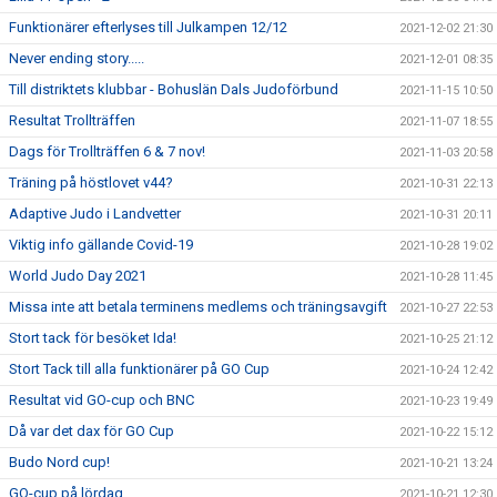
Funktionärer efterlyses till Julkampen 12/12
2021-12-02 21:30
Never ending story.....
2021-12-01 08:35
Till distriktets klubbar - Bohuslän Dals Judoförbund
2021-11-15 10:50
Resultat Trollträffen
2021-11-07 18:55
Dags för Trollträffen 6 & 7 nov!
2021-11-03 20:58
Träning på höstlovet v44?
2021-10-31 22:13
Adaptive Judo i Landvetter
2021-10-31 20:11
Viktig info gällande Covid-19
2021-10-28 19:02
World Judo Day 2021
2021-10-28 11:45
Missa inte att betala terminens medlems och träningsavgift
2021-10-27 22:53
Stort tack för besöket Ida!
2021-10-25 21:12
Stort Tack till alla funktionärer på GO Cup
2021-10-24 12:42
Resultat vid GO-cup och BNC
2021-10-23 19:49
Då var det dax för GO Cup
2021-10-22 15:12
Budo Nord cup!
2021-10-21 13:24
GO-cup på lördag
2021-10-21 12:30