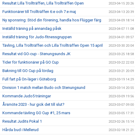
Resultat Lilla Trollträffen, Lilla Trollträffen Open
2023-04-15 20:26
Funktionärer till Trollträffen 6:e och 7:e maj
2023-04-13 20:39
Ny sponsring: Stöd din förening, handla hos Flügger färg
2023-04-09 18:14
Inställd träning på annandag påsk
2023-04-07 11:08
Inställd träning för Judo-fitnessgruppen
2023-04-01 09:57
Tävling, Lilla Trollträffen och Lilla Trollträffen Open 15 april
2023-03-30 20:04
Resultat vid GO-cup - Stenungsunds JK
2023-03-25 18:58
Tider för funktionärer på GO Cup
2023-03-22 22:03
Bakning till GO Cup på lördag
2023-03-21 20:09
Full fart på On-läger i Göteborg
2023-03-19 14:29
Division 1 match mellan Budo och Stenungsund
2023-03-14 20:55
Kommande Judo5 träningar
2023-03-09 19:56
Årsmöte 2023 - hur gick det till slut?
2023-03-07 09:00
Kommande tävling GO Cup #1, 25 mars
2023-03-05 17:31
Resultat Judits Pokal 1
2023-02-26 15:14
Hårda bud i Mellerud
2023-02-18 21:21