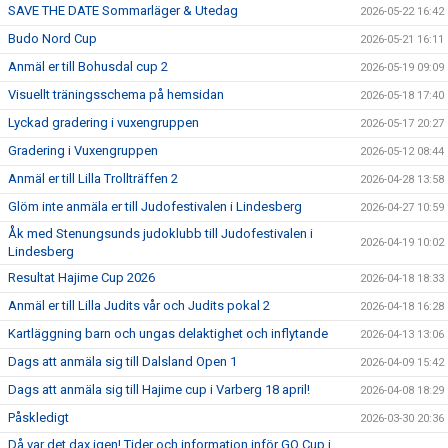
SAVE THE DATE Sommarläger & Utedag
2026-05-22 16:42
Budo Nord Cup
2026-05-21 16:11
Anmäl er till Bohusdal cup 2
2026-05-19 09:09
Visuellt träningsschema på hemsidan
2026-05-18 17:40
Lyckad gradering i vuxengruppen
2026-05-17 20:27
Gradering i Vuxengruppen
2026-05-12 08:44
Anmäl er till Lilla Trollträffen 2
2026-04-28 13:58
Glöm inte anmäla er till Judofestivalen i Lindesberg
2026-04-27 10:59
Åk med Stenungsunds judoklubb till Judofestivalen i
2026-04-19 10:02
Lindesberg
Resultat Hajime Cup 2026
2026-04-18 18:33
Anmäl er till Lilla Judits vår och Judits pokal 2
2026-04-18 16:28
Kartläggning barn och ungas delaktighet och inflytande
2026-04-13 13:06
Dags att anmäla sig till Dalsland Open 1
2026-04-09 15:42
Dags att anmäla sig till Hajime cup i Varberg 18 april!
2026-04-08 18:29
Påskledigt
2026-03-30 20:36
Då var det dax igen! Tider och information inför GO Cup i