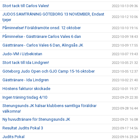
Stort tack till Carlos Vales!
2022-10-13 09:36
JUDO5 SAMTRÄNING GÖTEBORG 13 NOVEMBER, Endast
2022-10-12 10:06
tjejer
Påminnelse! Föräldramöte onsd. 12 oktober
2022-10-10 19:16
Påminnelse - Gästtränare Carlos Vales 6 dan
2022-10-09 18:43
Gästtränare - Carlos Vales 6 Dan, Alingsås JK
2022-10-09 17:55
Judo-VM i Uzbekistan
2022-10-07 19:43
Stort tack till Ida Lindgren!
2022-10-05 21:32
Göteborg Judo Open och GJO Camp 15-16 oktober
2022-10-05 12:37
Gästtränare - Ida Lindgren
2022-10-02 21:40
Höstens fakturor skickade
2022-10-01 19:37
Ingen träning tisdag 4/10
2022-09-29 22:30
Stenungsunds JK hälsar klubbens samtliga föräldrar
2022-09-28 16:44
välkomna!
Ny huvudtränare för Stenungsunds JK
2022-09-21 16:08
Resultat Judits Pokal 3
2022-09-17 14:56
Judits Pokal
2022-09-16 23:24