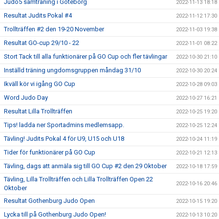
Judo5 samträning i Göteborg
2022-11-13 18:18
Resultat Judits Pokal #4
2022-11-12 17:30
Trollträffen #2 den 19-20 November
2022-11-03 19:38
Resultat GO-cup 29/10 - 22
2022-11-01 08:22
Stort Tack till alla funktionärer på GO Cup och fler tävlingar
2022-10-30 21:10
Inställd träning ungdomsgruppen måndag 31/10
2022-10-30 20:24
Ikväll kör vi igång GO Cup
2022-10-28 09:03
Word Judo Day
2022-10-27 16:21
Resultat Lilla Trollträffen
2022-10-25 19:20
Tips! ladda ner Sportadmins medlemsapp.
2022-10-25 12:24
Tävling! Judits Pokal 4 för U9, U15 och U18
2022-10-24 11:19
Tider för funktionärer på GO Cup
2022-10-21 12:13
Tävling, dags att anmäla sig till GO Cup #2 den 29 Oktober
2022-10-18 17:59
Tävling, Lilla Trollträffen och Lilla Trollträffen Open 22
2022-10-16 20:46
Oktober
Resultat Gothenburg Judo Open
2022-10-15 19:20
Lycka till på Gothenburg Judo Open!
2022-10-13 10:20