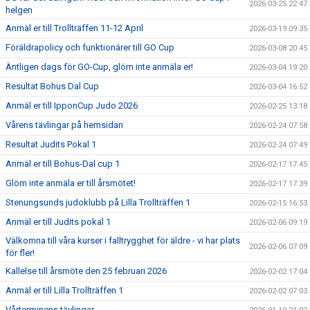
2026-03-25 22:47
helgen
Anmäl er till Trollträffen 11-12 April
2026-03-19 09:35
Föräldrapolicy och funktionärer till GO Cup
2026-03-08 20:45
Äntligen dags för GO-Cup, glöm inte anmäla er!
2026-03-04 19:20
Resultat Bohus Dal Cup
2026-03-04 16:52
Anmäl er till IpponCup Judo 2026
2026-02-25 13:18
Vårens tävlingar på hemsidan
2026-02-24 07:58
Resultat Judits Pokal 1
2026-02-24 07:49
Anmäl er till Bohus-Dal cup 1
2026-02-17 17:45
Glöm inte anmäla er till årsmötet!
2026-02-17 17:39
Stenungsunds judoklubb på Lilla Trollträffen 1
2026-02-15 16:53
Anmäl er till Judits pokal 1
2026-02-06 09:19
Välkomna till våra kurser i falltrygghet för äldre - vi har plats
2026-02-06 07:09
för fler!
Kallelse till årsmöte den 25 februari 2026
2026-02-02 17:04
Anmäl er till Lilla Trollträffen 1
2026-02-02 07:03
Vårterminens tävlingar