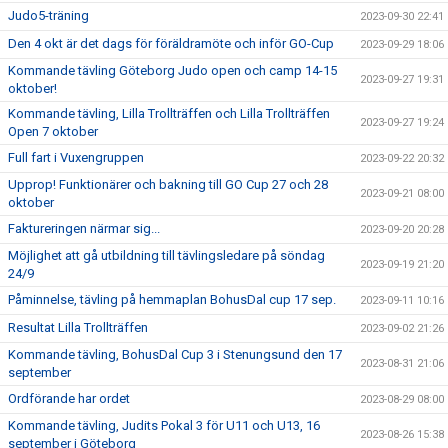
Judo5-träning
2023-09-30 22:41
Den 4 okt är det dags för föräldramöte och inför GO-Cup
2023-09-29 18:06
Kommande tävling Göteborg Judo open och camp 14-15
2023-09-27 19:31
oktober!
Kommande tävling, Lilla Trollträffen och Lilla Trollträffen
2023-09-27 19:24
Open 7 oktober
Full fart i Vuxengruppen
2023-09-22 20:32
Upprop! Funktionärer och bakning till GO Cup 27 och 28
2023-09-21 08:00
oktober
Faktureringen närmar sig...
2023-09-20 20:28
Möjlighet att gå utbildning till tävlingsledare på söndag
2023-09-19 21:20
24/9
Påminnelse, tävling på hemmaplan BohusDal cup 17 sep.
2023-09-11 10:16
Resultat Lilla Trollträffen
2023-09-02 21:26
Kommande tävling, BohusDal Cup 3 i Stenungsund den 17
2023-08-31 21:06
september
Ordförande har ordet
2023-08-29 08:00
Kommande tävling, Judits Pokal 3 för U11 och U13, 16
2023-08-26 15:38
september i Göteborg