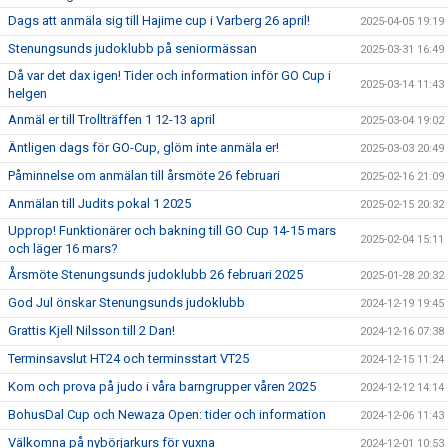
Dags att anmäla sig till Hajime cup i Varberg 26 april!
2025-04-05 19:19
Stenungsunds judoklubb på seniormässan
2025-03-31 16:49
Då var det dax igen! Tider och information inför GO Cup i
2025-03-14 11:43
helgen
Anmäl er till Trollträffen 1 12-13 april
2025-03-04 19:02
Äntligen dags för GO-Cup, glöm inte anmäla er!
2025-03-03 20:49
Påminnelse om anmälan till årsmöte 26 februari
2025-02-16 21:09
Anmälan till Judits pokal 1 2025
2025-02-15 20:32
Upprop! Funktionärer och bakning till GO Cup 14-15 mars
2025-02-04 15:11
och läger 16 mars?
Årsmöte Stenungsunds judoklubb 26 februari 2025
2025-01-28 20:32
God Jul önskar Stenungsunds judoklubb
2024-12-19 19:45
Grattis Kjell Nilsson till 2 Dan!
2024-12-16 07:38
Terminsavslut HT24 och terminsstart VT25
2024-12-15 11:24
Kom och prova på judo i våra barngrupper våren 2025
2024-12-12 14:14
BohusDal Cup och Newaza Open: tider och information
2024-12-06 11:43
Välkomna på nybörjarkurs för vuxna
2024-12-01 10:53