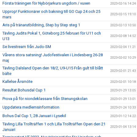
Första träningen för Nybörjarkurs ungdom / vuxen
2023-02-16 14:24
Upprop! Funktionärer och bakning till GO Cup 24 och 25
2023-02-15 19:10
mars
Aris på tränarutbildning, Step by Step steg 1
2023-02-13 10:50
Tävling Judits Pokal 1, Göteborg 25 februari för U11 och
2023-02-08 14:52
U13
Se livestream från Judo-SM
2023-02-04 11:21
Vårens stora satsning! Judofestivalen i Lindesberg 26-28
2023-02-02 10:29
maj
Tävling Dalsland Open den 18/2, U9-U15 Från gult till blått
2023-02-01 21:43
bälte
Kallelse Årsmöte
2023-02-01 10:18
Resultat Bohusdal Cup 1
2023-01-29 13:05
Prova på för niondeklassare från Stenungskolan
2023-01-29 13:01
Uppdatera medlemsinformation
2023-01-24 10:33
Bohus Dal Cup 1, 28 Januari i Lysekil
2023-01-12 14:22
Tävling Lilla Trollträffen 1 och Lilla Trollträffen Open den 21
2023-01-04 13:14
Januari