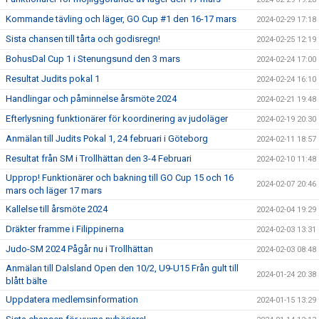
Kommande tävling och läger, GO Cup #1 den 16-17 mars
2024-02-29 17:18
Sista chansen till tårta och godisregn!
2024-02-25 12:19
BohusDal Cup 1 i Stenungsund den 3 mars
2024-02-24 17:00
Resultat Judits pokal 1
2024-02-24 16:10
Handlingar och påminnelse årsmöte 2024
2024-02-21 19:48
Efterlysning funktionärer för koordinering av judoläger
2024-02-19 20:30
Anmälan till Judits Pokal 1, 24 februari i Göteborg
2024-02-11 18:57
Resultat från SM i Trollhättan den 3-4 Februari
2024-02-10 11:48
Upprop! Funktionärer och bakning till GO Cup 15 och 16
2024-02-07 20:46
mars och läger 17 mars
Kallelse till årsmöte 2024
2024-02-04 19:29
Dräkter framme i Filippinerna
2024-02-03 13:31
Judo-SM 2024 Pågår nu i Trollhättan
2024-02-03 08:48
Anmälan till Dalsland Open den 10/2, U9-U15 Från gult till
2024-01-24 20:38
blått bälte
Uppdatera medlemsinformation
2024-01-15 13:29