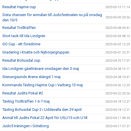
Resultat Hajime cup
2023-05-15 11:14
Sista chansen för anmälan till Judofestivalen nu på onsdag
2023-05-09 20:56
den 10/5
Resultat Trollträffen
2023-05-08 09:41
Stort tack till Ida Lindgren
2023-05-04 08:10
GO Cup - ett föredöme
2023-05-02 12:29
Gradering i Knatte och Nybörjargruppen.
2023-05-01 22:31
Resultat Bohusdal cup.
2023-04-29 17:07
Ida Lindgren gästtränare onsdagen den 3 maj
2023-04-28 16:11
Stenungsunds Arena stängd 1 maj
2023-04-28 10:41
Kommande Tävling Hajime Cup i Varberg 13 maj
2023-04-26 12:23
Resultat Judits Pokal #2
2023-04-22 20:56
Tävling Trollträffen 1 6-7 maj
2023-04-18 12:27
Tävling Bohusdal Cup 2 i Uddevalla den 29 april
2023-04-18 12:21
Anmäl till Judits Pokal 22 April för U9,U15 och U18
2023-04-17 08:34
Judo5 träningen i Göteborg
2023-04-17 07:27