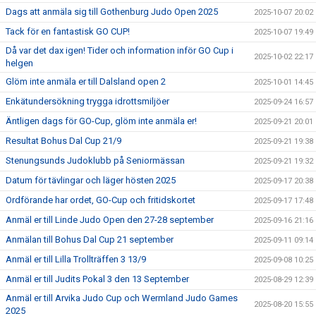
Dags att anmäla sig till Gothenburg Judo Open 2025
2025-10-07 20:02
Tack för en fantastisk GO CUP!
2025-10-07 19:49
Då var det dax igen! Tider och information inför GO Cup i
2025-10-02 22:17
helgen
Glöm inte anmäla er till Dalsland open 2
2025-10-01 14:45
Enkätundersökning trygga idrottsmiljöer
2025-09-24 16:57
Äntligen dags för GO-Cup, glöm inte anmäla er!
2025-09-21 20:01
Resultat Bohus Dal Cup 21/9
2025-09-21 19:38
Stenungsunds Judoklubb på Seniormässan
2025-09-21 19:32
Datum för tävlingar och läger hösten 2025
2025-09-17 20:38
Ordförande har ordet, GO-Cup och fritidskortet
2025-09-17 17:48
Anmäl er till Linde Judo Open den 27-28 september
2025-09-16 21:16
Anmälan till Bohus Dal Cup 21 september
2025-09-11 09:14
Anmäl er till Lilla Trollträffen 3 13/9
2025-09-08 10:25
Anmäl er till Judits Pokal 3 den 13 September
2025-08-29 12:39
Anmäl er till Arvika Judo Cup och Wermland Judo Games
2025-08-20 15:55
2025