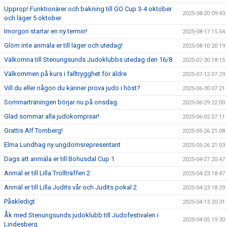
Upprop! Funktionärer och bakning till GO Cup 3-4 oktober
2025-08-20 09:43
och läger 5 oktober
Imorgon startar en ny termin!
2025-08-17 15:54
Glöm inte anmäla er till läger och utedag!
2025-08-10 20:19
Välkomna till Stenungsunds Judoklubbs utedag den 16/8
2025-07-30 18:15
Välkommen på kurs i falltrygghet för äldre
2025-07-12 07:29
Vill du eller någon du känner prova judo i höst?
2025-06-30 07:21
Sommarträningen börjar nu på onsdag.
2025-06-29 22:00
Glad sommar alla judokompisar!
2025-06-02 07:11
Grattis Alf Tornberg!
2025-05-26 21:08
Elma Lundhag ny ungdomsrepresentant
2025-05-26 21:03
Dags att anmäla er till Bohusdal Cup 1
2025-04-27 20:47
Anmäl er till Lilla Trollträffen 2
2025-04-23 18:47
Anmäl er till Lilla Judits vår och Judits pokal 2
2025-04-23 18:29
Påskledigt
2025-04-13 20:31
Åk med Stenungsunds judoklubb till Judofestivalen i
2025-04-05 19:30
Lindesberg