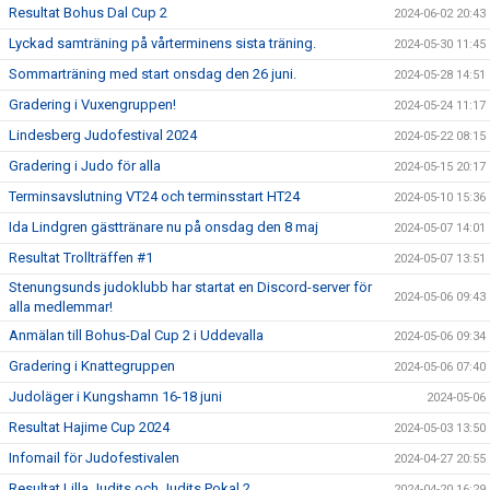
Resultat Bohus Dal Cup 2
2024-06-02 20:43
Lyckad samträning på vårterminens sista träning.
2024-05-30 11:45
Sommarträning med start onsdag den 26 juni.
2024-05-28 14:51
Gradering i Vuxengruppen!
2024-05-24 11:17
Lindesberg Judofestival 2024
2024-05-22 08:15
Gradering i Judo för alla
2024-05-15 20:17
Terminsavslutning VT24 och terminsstart HT24
2024-05-10 15:36
Ida Lindgren gästtränare nu på onsdag den 8 maj
2024-05-07 14:01
Resultat Trollträffen #1
2024-05-07 13:51
Stenungsunds judoklubb har startat en Discord-server för
2024-05-06 09:43
alla medlemmar!
Anmälan till Bohus-Dal Cup 2 i Uddevalla
2024-05-06 09:34
Gradering i Knattegruppen
2024-05-06 07:40
Judoläger i Kungshamn 16-18 juni
2024-05-06
Resultat Hajime Cup 2024
2024-05-03 13:50
Infomail för Judofestivalen
2024-04-27 20:55
Resultat Lilla Judits och Judits Pokal 2
2024-04-20 16:29