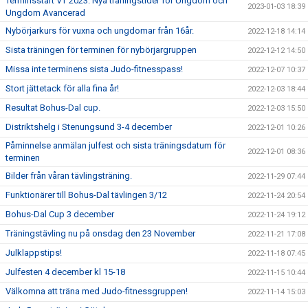
Terminsstart VT 2023. Nya träningstider för Ungdom och
2023-01-03 18:39
Ungdom Avancerad
Nybörjarkurs för vuxna och ungdomar från 16år.
2022-12-18 14:14
Sista träningen för terminen för nybörjargruppen
2022-12-12 14:50
Missa inte terminens sista Judo-fitnesspass!
2022-12-07 10:37
Stort jättetack för alla fina år!
2022-12-03 18:44
Resultat Bohus-Dal cup.
2022-12-03 15:50
Distriktshelg i Stenungsund 3-4 december
2022-12-01 10:26
Påminnelse anmälan julfest och sista träningsdatum för
2022-12-01 08:36
terminen
Bilder från våran tävlingsträning.
2022-11-29 07:44
Funktionärer till Bohus-Dal tävlingen 3/12
2022-11-24 20:54
Bohus-Dal Cup 3 december
2022-11-24 19:12
Träningstävling nu på onsdag den 23 November
2022-11-21 17:08
Julklappstips!
2022-11-18 07:45
Julfesten 4 december kl 15-18
2022-11-15 10:44
Välkomna att träna med Judo-fitnessgruppen!
2022-11-14 15:03