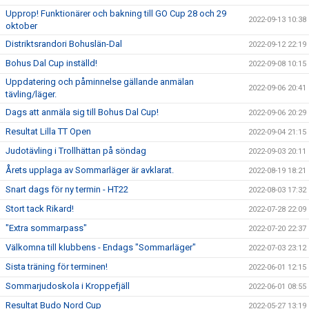
Upprop! Funktionärer och bakning till GO Cup 28 och 29
2022-09-13 10:38
oktober
Distriktsrandori Bohuslän-Dal
2022-09-12 22:19
Bohus Dal Cup inställd!
2022-09-08 10:15
Uppdatering och påminnelse gällande anmälan
2022-09-06 20:41
tävling/läger.
Dags att anmäla sig till Bohus Dal Cup!
2022-09-06 20:29
Resultat Lilla TT Open
2022-09-04 21:15
Judotävling i Trollhättan på söndag
2022-09-03 20:11
Årets upplaga av Sommarläger är avklarat.
2022-08-19 18:21
Snart dags för ny termin - HT22
2022-08-03 17:32
Stort tack Rikard!
2022-07-28 22:09
"Extra sommarpass"
2022-07-20 22:37
Välkomna till klubbens - Endags "Sommarläger"
2022-07-03 23:12
Sista träning för terminen!
2022-06-01 12:15
Sommarjudoskola i Kroppefjäll
2022-06-01 08:55
Resultat Budo Nord Cup
2022-05-27 13:19