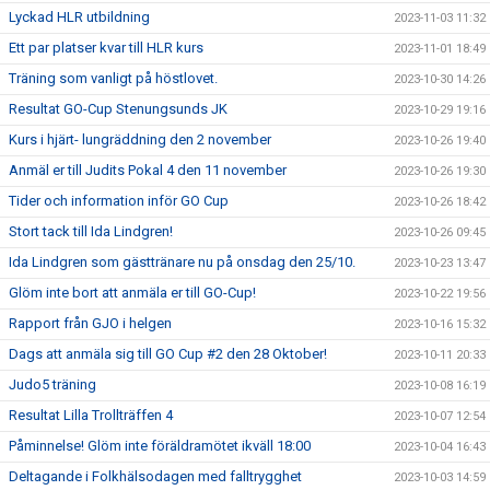
Lyckad HLR utbildning
2023-11-03 11:32
Ett par platser kvar till HLR kurs
2023-11-01 18:49
Träning som vanligt på höstlovet.
2023-10-30 14:26
Resultat GO-Cup Stenungsunds JK
2023-10-29 19:16
Kurs i hjärt- lungräddning den 2 november
2023-10-26 19:40
Anmäl er till Judits Pokal 4 den 11 november
2023-10-26 19:30
Tider och information inför GO Cup
2023-10-26 18:42
Stort tack till Ida Lindgren!
2023-10-26 09:45
Ida Lindgren som gästtränare nu på onsdag den 25/10.
2023-10-23 13:47
Glöm inte bort att anmäla er till GO-Cup!
2023-10-22 19:56
Rapport från GJO i helgen
2023-10-16 15:32
Dags att anmäla sig till GO Cup #2 den 28 Oktober!
2023-10-11 20:33
Judo5 träning
2023-10-08 16:19
Resultat Lilla Trollträffen 4
2023-10-07 12:54
Påminnelse! Glöm inte föräldramötet ikväll 18:00
2023-10-04 16:43
Deltagande i Folkhälsodagen med falltrygghet
2023-10-03 14:59