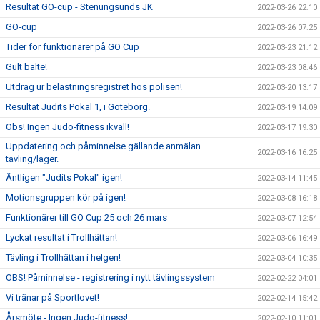
Resultat GO-cup - Stenungsunds JK
2022-03-26 22:10
GO-cup
2022-03-26 07:25
Tider för funktionärer på GO Cup
2022-03-23 21:12
Gult bälte!
2022-03-23 08:46
Utdrag ur belastningsregistret hos polisen!
2022-03-20 13:17
Resultat Judits Pokal 1, i Göteborg.
2022-03-19 14:09
Obs! Ingen Judo-fitness ikväll!
2022-03-17 19:30
Uppdatering och påminnelse gällande anmälan
2022-03-16 16:25
tävling/läger.
Äntligen "Judits Pokal" igen!
2022-03-14 11:45
Motionsgruppen kör på igen!
2022-03-08 16:18
Funktionärer till GO Cup 25 och 26 mars
2022-03-07 12:54
Lyckat resultat i Trollhättan!
2022-03-06 16:49
Tävling i Trollhättan i helgen!
2022-03-04 10:35
OBS! Påminnelse - registrering i nytt tävlingssystem
2022-02-22 04:01
Vi tränar på Sportlovet!
2022-02-14 15:42
Årsmöte - Ingen Judo-fitness!
2022-02-10 11:01