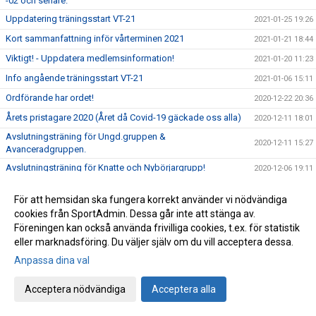
-02 och senare.
Uppdatering träningsstart VT-21
2021-01-25 19:26
Kort sammanfattning inför vårterminen 2021
2021-01-21 18:44
Viktigt! - Uppdatera medlemsinformation!
2021-01-20 11:23
Info angående träningsstart VT-21
2021-01-06 15:11
Ordförande har ordet!
2020-12-22 20:36
Årets pristagare 2020 (Året då Covid-19 gäckade oss alla)
2020-12-11 18:01
Avslutningsträning för Ungd.gruppen &
2020-12-11 15:27
Avanceradgruppen.
Avslutningsträning för Knatte och Nybörjargrupp!
2020-12-06 19:11
Terminsslutet är nära!
2020-12-05 10:55
För att hemsidan ska fungera korrekt använder vi nödvändiga
Missa inte klubbens Träningsbingo!
2020-12-01 21:48
cookies från SportAdmin. Dessa går inte att stänga av.
Ny uppdaterad info kring Covid-19 och vår träning HT-20!
Föreningen kan också använda frivilliga cookies, t.ex. för statistik
2020-11-24 21:02
eller marknadsföring. Du väljer själv om du vill acceptera dessa.
Ny info angående träning och träningstider!
2020-11-03 17:20
Anpassa dina val
Uppdaterad info kring Covid-19
2020-10-31 12:32
Beslut om skärpta allmänna råd!
2020-10-29 15:45
Acceptera nödvändiga
Acceptera alla
Träning på Höstlovet?
2020-10-25 22:09