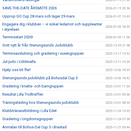
2026-01-19 21:02
SAVE-THE-DATE ÅRSMÖTE 2026
2026-01-19 20:36
Upprop GO Cup 28 mars och läger 29 mars
2026-01-07 15:43
Engagera dig i klubben – vi söker ledamot och suppleanter
2026-01-05 18:35
i styrelsen
Terminsstart 2026!
2026-01-05 11:06
Gott nytt år från Stenungsunds Judoklubb
2025-12-29 21:38
Terminsavslutning och gradering i vuxengruppen
2025-12-17 13:52
Jul-judo i Uddevalla
2025-12-11 14:24
Hjälp oss bli fler!
2025-12-06 18:59
Stenungsunds judoklubb på Bohusdal Cup 3
2025-12-06 18:42
Gradering i knatte- och barngruppen
2025-12-01 11:54
Resultat Lilla Trollträffen
2025-12-01 09:06
Träningstävling hos Stenungsunds judoklubb
2025-12-01 08:50
Klubbtränarutbildning i Lilla Edet
2025-11-24 10:03
Gradering i Ungdomsgruppen
2025-11-24 07:58
Anmälan till Bohus-Dal Cup 3 i Brastad
2025-11-21 09:44