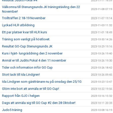
Resultat Judits Pokal #4
2023-11-11 16:09
Välkomna till Stenungsunds JK träningstävling den 22
2023-11-08 07:19
November!
Trollträffen 2 18-19 November
2023-11-07 19:14
Lyckad HLR utbildning
2023-11-03 11:32
Ett par platser kvar till HLR kurs
2023-11-01 18:49
Träning som vanligt på höstlovet.
2023-10-30 14:26
Resultat GO-Cup Stenungsunds JK
2023-10-29 19:16
Kurs i hjärt- lungräddning den 2 november
2023-10-26 19:40
Anmäl er till Judits Pokal 4 den 11 november
2023-10-26 19:30
Tider och information inför GO Cup
2023-10-26 18:42
Stort tack till Ida Lindgren!
2023-10-26 09:45
Ida Lindgren som gästtränare nu på onsdag den 25/10.
2023-10-23 13:47
Glöm inte bort att anmäla er till GO-Cup!
2023-10-22 19:56
Rapport från GJO i helgen
2023-10-16 15:32
Dags att anmäla sig till GO Cup #2 den 28 Oktober!
2023-10-11 20:33
Judo5 träning
2023-10-08 16:19