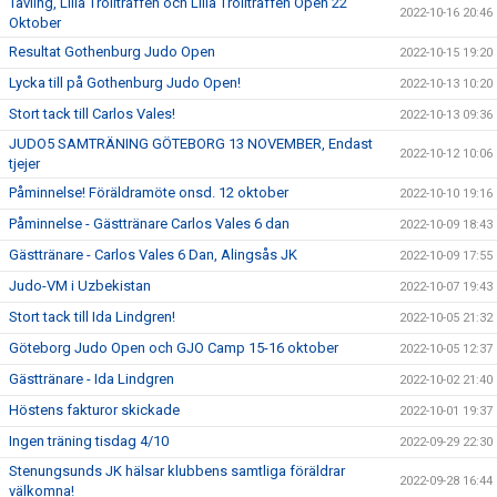
Tävling, Lilla Trollträffen och Lilla Trollträffen Open 22
2022-10-16 20:46
Oktober
Resultat Gothenburg Judo Open
2022-10-15 19:20
Lycka till på Gothenburg Judo Open!
2022-10-13 10:20
Stort tack till Carlos Vales!
2022-10-13 09:36
JUDO5 SAMTRÄNING GÖTEBORG 13 NOVEMBER, Endast
2022-10-12 10:06
tjejer
Påminnelse! Föräldramöte onsd. 12 oktober
2022-10-10 19:16
Påminnelse - Gästtränare Carlos Vales 6 dan
2022-10-09 18:43
Gästtränare - Carlos Vales 6 Dan, Alingsås JK
2022-10-09 17:55
Judo-VM i Uzbekistan
2022-10-07 19:43
Stort tack till Ida Lindgren!
2022-10-05 21:32
Göteborg Judo Open och GJO Camp 15-16 oktober
2022-10-05 12:37
Gästtränare - Ida Lindgren
2022-10-02 21:40
Höstens fakturor skickade
2022-10-01 19:37
Ingen träning tisdag 4/10
2022-09-29 22:30
Stenungsunds JK hälsar klubbens samtliga föräldrar
2022-09-28 16:44
välkomna!