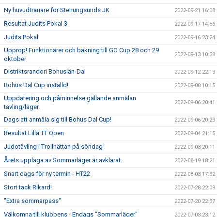
Ny huvudtränare för Stenungsunds JK
2022-09-21 16:08
Resultat Judits Pokal 3
2022-09-17 14:56
Judits Pokal
2022-09-16 23:24
Upprop! Funktionärer och bakning till GO Cup 28 och 29
2022-09-13 10:38
oktober
Distriktsrandori Bohuslän-Dal
2022-09-12 22:19
Bohus Dal Cup inställd!
2022-09-08 10:15
Uppdatering och påminnelse gällande anmälan
2022-09-06 20:41
tävling/läger.
Dags att anmäla sig till Bohus Dal Cup!
2022-09-06 20:29
Resultat Lilla TT Open
2022-09-04 21:15
Judotävling i Trollhättan på söndag
2022-09-03 20:11
Årets upplaga av Sommarläger är avklarat.
2022-08-19 18:21
Snart dags för ny termin - HT22
2022-08-03 17:32
Stort tack Rikard!
2022-07-28 22:09
"Extra sommarpass"
2022-07-20 22:37
Välkomna till klubbens - Endags "Sommarläger"
2022-07-03 23:12