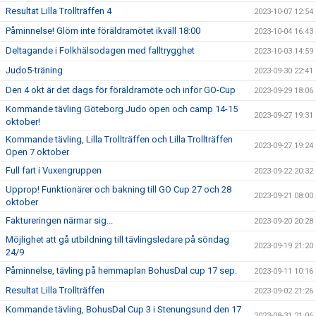
Resultat Lilla Trollträffen 4
2023-10-07 12:54
Påminnelse! Glöm inte föräldramötet ikväll 18:00
2023-10-04 16:43
Deltagande i Folkhälsodagen med falltrygghet
2023-10-03 14:59
Judo5-träning
2023-09-30 22:41
Den 4 okt är det dags för föräldramöte och inför GO-Cup
2023-09-29 18:06
Kommande tävling Göteborg Judo open och camp 14-15
2023-09-27 19:31
oktober!
Kommande tävling, Lilla Trollträffen och Lilla Trollträffen
2023-09-27 19:24
Open 7 oktober
Full fart i Vuxengruppen
2023-09-22 20:32
Upprop! Funktionärer och bakning till GO Cup 27 och 28
2023-09-21 08:00
oktober
Faktureringen närmar sig...
2023-09-20 20:28
Möjlighet att gå utbildning till tävlingsledare på söndag
2023-09-19 21:20
24/9
Påminnelse, tävling på hemmaplan BohusDal cup 17 sep.
2023-09-11 10:16
Resultat Lilla Trollträffen
2023-09-02 21:26
Kommande tävling, BohusDal Cup 3 i Stenungsund den 17
2023-08-31 21:06