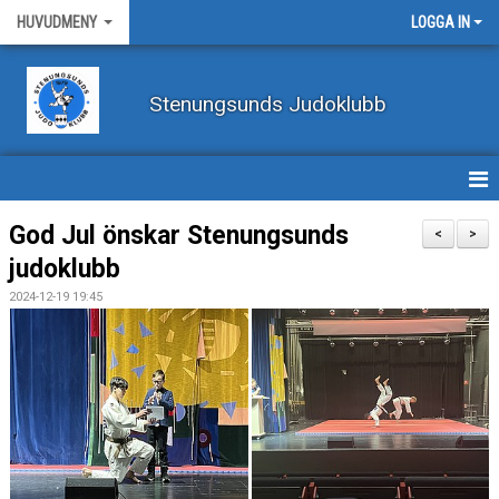
HUVUDMENY
LOGGA IN
Stenungsunds Judoklubb
HEM
God Jul önskar Stenungsunds
<
>
judoklubb
FÖRBUNDSNYHETER
2024-12-19 19:45
BILDER
BÖRJA TRÄNA JUDO
BLI MEDLEM
VECKOSCHEMA