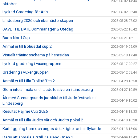
2026-06-02 14:44
oktober
Lyckad Gradering för Aris
2026-06-02 08:40
Lindesberg 2026 och riksmästerskapen
2026-05-28 07:02
SAVE THE DATE Sommarläger & Utedag
2026-05-22 16:42
Budo Nord Cup
2026-05-21 16:11
Anmäl er till Bohusdal cup 2
2026-05-19 09:09
Visuellt träningsschema på hemsidan
2026-05-18 17:40
Lyckad gradering i vuxengruppen
2026-05-17 20:27
Gradering i Vuxengruppen
2026-05-12 08:44
Anmäl er till Lilla Trollträffen 2
2026-04-28 13:58
Glöm inte anmäla er till Judofestivalen i Lindesberg
2026-04-27 10:59
Åk med Stenungsunds judoklubb till Judofestivalen i
2026-04-19 10:02
Lindesberg
Resultat Hajime Cup 2026
2026-04-18 18:33
Anmäl er till Lilla Judits vår och Judits pokal 2
2026-04-18 16:28
Kartläggning barn och ungas delaktighet och inflytande
2026-04-13 13:06
Dags att anmäla sig till Dalsland Open 1
2026-04-09 15:42