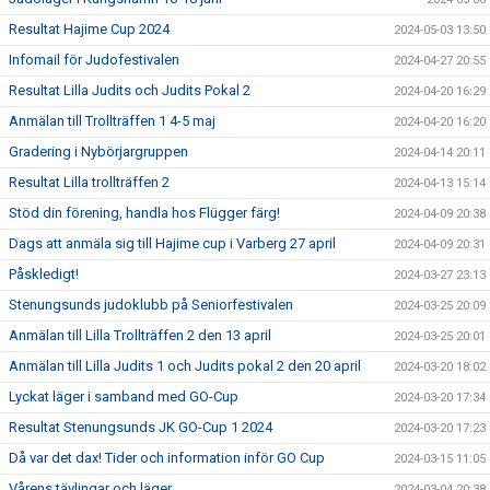
Resultat Hajime Cup 2024
2024-05-03 13:50
Infomail för Judofestivalen
2024-04-27 20:55
Resultat Lilla Judits och Judits Pokal 2
2024-04-20 16:29
Anmälan till Trollträffen 1 4-5 maj
2024-04-20 16:20
Gradering i Nybörjargruppen
2024-04-14 20:11
Resultat Lilla trollträffen 2
2024-04-13 15:14
Stöd din förening, handla hos Flügger färg!
2024-04-09 20:38
Dags att anmäla sig till Hajime cup i Varberg 27 april
2024-04-09 20:31
Påskledigt!
2024-03-27 23:13
Stenungsunds judoklubb på Seniorfestivalen
2024-03-25 20:09
Anmälan till Lilla Trollträffen 2 den 13 april
2024-03-25 20:01
Anmälan till Lilla Judits 1 och Judits pokal 2 den 20 april
2024-03-20 18:02
Lyckat läger i samband med GO-Cup
2024-03-20 17:34
Resultat Stenungsunds JK GO-Cup 1 2024
2024-03-20 17:23
Då var det dax! Tider och information inför GO Cup
2024-03-15 11:05
Vårens tävlingar och läger
2024-03-04 20:38