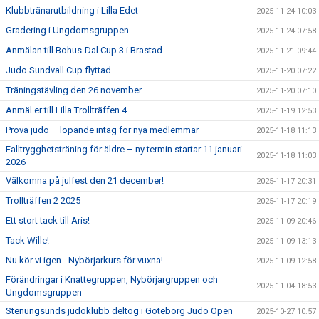
Klubbtränarutbildning i Lilla Edet
2025-11-24 10:03
Gradering i Ungdomsgruppen
2025-11-24 07:58
Anmälan till Bohus-Dal Cup 3 i Brastad
2025-11-21 09:44
Judo Sundvall Cup flyttad
2025-11-20 07:22
Träningstävling den 26 november
2025-11-20 07:10
Anmäl er till Lilla Trollträffen 4
2025-11-19 12:53
Prova judo – löpande intag för nya medlemmar
2025-11-18 11:13
Falltrygghetsträning för äldre – ny termin startar 11 januari
2025-11-18 11:03
2026
Välkomna på julfest den 21 december!
2025-11-17 20:31
Trollträffen 2 2025
2025-11-17 20:19
Ett stort tack till Aris!
2025-11-09 20:46
Tack Wille!
2025-11-09 13:13
Nu kör vi igen - Nybörjarkurs för vuxna!
2025-11-09 12:58
Förändringar i Knattegruppen, Nybörjargruppen och
2025-11-04 18:53
Ungdomsgruppen
Stenungsunds judoklubb deltog i Göteborg Judo Open
2025-10-27 10:57