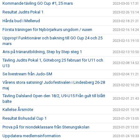
Kommande tävling GO Cup #1, 25 mars
2023-03-05 17:31
Resultat Judits Pokal 1
2023-02-26 15:14
Hårda bud i Mellerud
2023-02-18 21:21
Första träningen för Nybörjarkurs ungdom / vuxen
2023-02-16 14:24
Upprop! Funktionärer och bakning till GO Cup 24 och 25
2023-02-15 19:10
mars
Aris på tränarutbildning, Step by Step steg 1
2023-02-13 10:50
Tävling Judits Pokal 1, Göteborg 25 februari för U11 och
2023-02-08 14:52
U13
Se livestream från Judo-SM
2023-02-04 11:21
Vårens stora satsning! Judofestivalen i Lindesberg 26-28
2023-02-02 10:29
maj
Tävling Dalsland Open den 18/2, U9-U15 Från gult till blått
2023-02-01 21:43
bälte
Kallelse Årsmöte
2023-02-01 10:18
Resultat Bohusdal Cup 1
2023-01-29 13:05
Prova på för niondeklassare från Stenungskolan
2023-01-29 13:01
Uppdatera medlemsinformation
2023-01-24 10:33