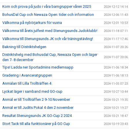
Kom och prova på judo i våra barngrupper våren 2025
2024-12-12 14:14
BohusDal Cup och Newaza Open: tider och information
2024-12-06 11:43
Välkomna på nybörjarkurs för vuxna
2024-12-01 10:53
Välkomna till årets julfest med Stenungsunds Judoklubb!
2024-11-18 07:11
Välkomna till Stenungsunds JK och vår träningstävling!
2024-11-17 17:46
Bakning till Distriktshelgen
2024-11-07 20:26
Distriktshelg med Bohusdal Cup, Newaza Open och läger
2024-11-07 20:06
den 7- 8 december
Tips! Ladda ner Sportadmins medlemsapp
2024-11-06 18:34
Gradering i Avanceratgruppen
2024-11-06 18:13
Anmälan till Lilla Trollträffen 4
2024-11-05 07:23
Lyckat läger i samband med GO-cup
2024-10-27 10:44
Anmäl er till Trollträffen 2 9-10 November
2024-10-21 19:35
Anmäl er till Judits Pokal 4 den 2 november
2024-10-21 19:27
Resultat Stenungsunds JK GO-Cup 2 2024
2024-10-21 18:47
Stort Tack till alla funktionärer på GO Cup
2024-10-19 23:43