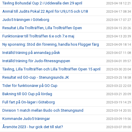
Tävling Bohusdal Cup 2 i Uddevalla den 29 april
2023-04-18 12:21
Anmäl till Judits Pokal 22 April för U9,U15 och U18
2023-04-17 08:34
Judo5 träningen i Göteborg
2023-04-17 07:27
Resultat Lilla Trollträffen, Lilla Trollträffen Open
2023-04-15 20:26
Funktionärer till Trollträffen 6:e och 7:e maj
2023-04-13 20:39
Ny sponsring: Stöd din förening, handla hos Flügger färg
2023-04-09 18:14
Inställd träning på annandag påsk
2023-04-07 11:08
Inställd träning för Judo-fitnessgruppen
2023-04-01 09:57
Tävling, Lilla Trollträffen och Lilla Trollträffen Open 15 april
2023-03-30 20:04
Resultat vid GO-cup - Stenungsunds JK
2023-03-25 18:58
Tider för funktionärer på GO Cup
2023-03-22 22:03
Bakning till GO Cup på lördag
2023-03-21 20:09
Full fart på On-läger i Göteborg
2023-03-19 14:29
Division 1 match mellan Budo och Stenungsund
2023-03-14 20:55
Kommande Judo5 träningar
2023-03-09 19:56
Årsmöte 2023 - hur gick det till slut?
2023-03-07 09:00