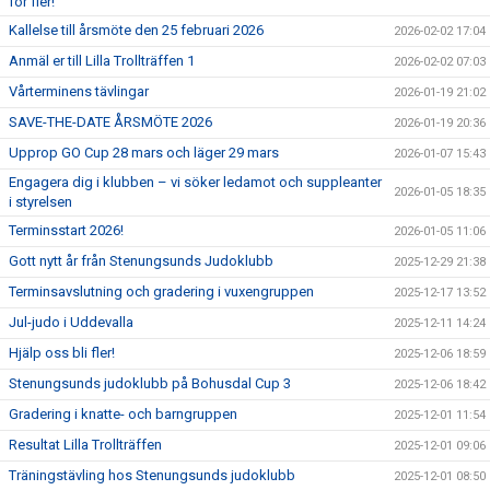
för fler!
Kallelse till årsmöte den 25 februari 2026
2026-02-02 17:04
Anmäl er till Lilla Trollträffen 1
2026-02-02 07:03
Vårterminens tävlingar
2026-01-19 21:02
SAVE-THE-DATE ÅRSMÖTE 2026
2026-01-19 20:36
Upprop GO Cup 28 mars och läger 29 mars
2026-01-07 15:43
Engagera dig i klubben – vi söker ledamot och suppleanter
2026-01-05 18:35
i styrelsen
Terminsstart 2026!
2026-01-05 11:06
Gott nytt år från Stenungsunds Judoklubb
2025-12-29 21:38
Terminsavslutning och gradering i vuxengruppen
2025-12-17 13:52
Jul-judo i Uddevalla
2025-12-11 14:24
Hjälp oss bli fler!
2025-12-06 18:59
Stenungsunds judoklubb på Bohusdal Cup 3
2025-12-06 18:42
Gradering i knatte- och barngruppen
2025-12-01 11:54
Resultat Lilla Trollträffen
2025-12-01 09:06
Träningstävling hos Stenungsunds judoklubb
2025-12-01 08:50