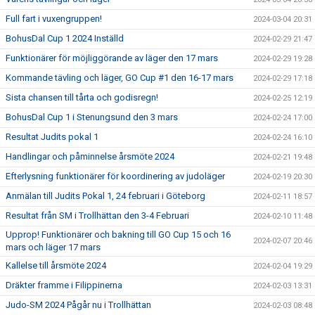
Full fart i vuxengruppen!
2024-03-04 20:31
BohusDal Cup 1 2024 Inställd
2024-02-29 21:47
Funktionärer för möjliggörande av läger den 17 mars
2024-02-29 19:28
Kommande tävling och läger, GO Cup #1 den 16-17 mars
2024-02-29 17:18
Sista chansen till tårta och godisregn!
2024-02-25 12:19
BohusDal Cup 1 i Stenungsund den 3 mars
2024-02-24 17:00
Resultat Judits pokal 1
2024-02-24 16:10
Handlingar och påminnelse årsmöte 2024
2024-02-21 19:48
Efterlysning funktionärer för koordinering av judoläger
2024-02-19 20:30
Anmälan till Judits Pokal 1, 24 februari i Göteborg
2024-02-11 18:57
Resultat från SM i Trollhättan den 3-4 Februari
2024-02-10 11:48
Upprop! Funktionärer och bakning till GO Cup 15 och 16
2024-02-07 20:46
mars och läger 17 mars
Kallelse till årsmöte 2024
2024-02-04 19:29
Dräkter framme i Filippinerna
2024-02-03 13:31
Judo-SM 2024 Pågår nu i Trollhättan
2024-02-03 08:48