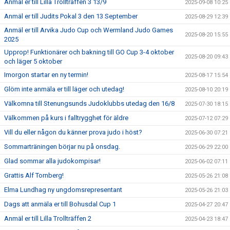
Anmäl er till Lilla Trollträffen 3 13/9
2025-09-08 10:25
Anmäl er till Judits Pokal 3 den 13 September
2025-08-29 12:39
Anmäl er till Arvika Judo Cup och Wermland Judo Games
2025-08-20 15:55
2025
Upprop! Funktionärer och bakning till GO Cup 3-4 oktober
2025-08-20 09:43
och läger 5 oktober
Imorgon startar en ny termin!
2025-08-17 15:54
Glöm inte anmäla er till läger och utedag!
2025-08-10 20:19
Välkomna till Stenungsunds Judoklubbs utedag den 16/8
2025-07-30 18:15
Välkommen på kurs i falltrygghet för äldre
2025-07-12 07:29
Vill du eller någon du känner prova judo i höst?
2025-06-30 07:21
Sommarträningen börjar nu på onsdag.
2025-06-29 22:00
Glad sommar alla judokompisar!
2025-06-02 07:11
Grattis Alf Tornberg!
2025-05-26 21:08
Elma Lundhag ny ungdomsrepresentant
2025-05-26 21:03
Dags att anmäla er till Bohusdal Cup 1
2025-04-27 20:47
Anmäl er till Lilla Trollträffen 2
2025-04-23 18:47