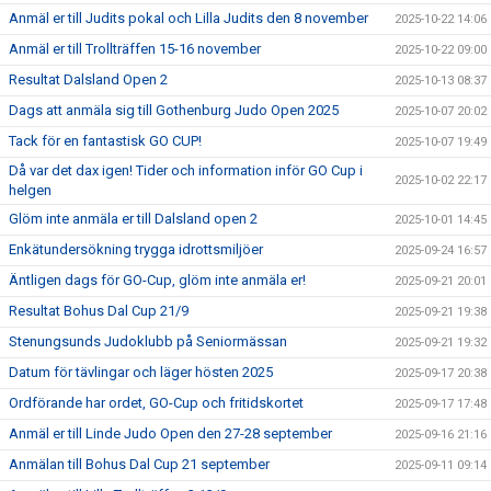
Anmäl er till Judits pokal och Lilla Judits den 8 november
2025-10-22 14:06
Anmäl er till Trollträffen 15-16 november
2025-10-22 09:00
Resultat Dalsland Open 2
2025-10-13 08:37
Dags att anmäla sig till Gothenburg Judo Open 2025
2025-10-07 20:02
Tack för en fantastisk GO CUP!
2025-10-07 19:49
Då var det dax igen! Tider och information inför GO Cup i
2025-10-02 22:17
helgen
Glöm inte anmäla er till Dalsland open 2
2025-10-01 14:45
Enkätundersökning trygga idrottsmiljöer
2025-09-24 16:57
Äntligen dags för GO-Cup, glöm inte anmäla er!
2025-09-21 20:01
Resultat Bohus Dal Cup 21/9
2025-09-21 19:38
Stenungsunds Judoklubb på Seniormässan
2025-09-21 19:32
Datum för tävlingar och läger hösten 2025
2025-09-17 20:38
Ordförande har ordet, GO-Cup och fritidskortet
2025-09-17 17:48
Anmäl er till Linde Judo Open den 27-28 september
2025-09-16 21:16
Anmälan till Bohus Dal Cup 21 september
2025-09-11 09:14