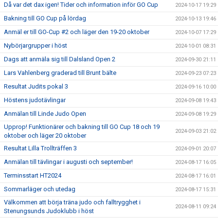
Då var det dax igen! Tider och information inför GO Cup
2024-10-17 19:29
Bakning till GO Cup på lördag
2024-10-13 19:46
Anmäl er till GO-Cup #2 och läger den 19-20 oktober
2024-10-07 17:29
Nybörjargrupper i höst
2024-10-01 08:31
Dags att anmäla sig till Dalsland Open 2
2024-09-30 21:11
Lars Vahlenberg graderad till Brunt bälte
2024-09-23 07:23
Resultat Judits pokal 3
2024-09-16 10:00
Höstens judotävlingar
2024-09-08 19:43
Anmälan till Linde Judo Open
2024-09-08 19:29
Upprop! Funktionärer och bakning till GO Cup 18 och 19
2024-09-03 21:02
oktober och läger 20 oktober
Resultat Lilla Trollträffen 3
2024-09-01 20:07
Anmälan till tävlingar i augusti och september!
2024-08-17 16:05
Terminsstart HT2024
2024-08-17 16:01
Sommarläger och utedag
2024-08-17 15:31
Välkommen att börja träna judo och falltrygghet i
2024-08-11 09:24
Stenungsunds Judoklubb i höst