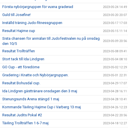
Första nybörjargruppen för vuxna graderad
2023-05-24 14:49
Guld till Josefine!
2023-05-20 20:07
Inställd träning Judo-fitnessgruppen
2023-05-17 17:03
Resultat Hajime cup
2023-05-15 11:14
Sista chansen för anmälan till Judofestivalen nu på onsdag
2023-05-09 20:56
den 10/5
Resultat Trollträffen
2023-05-08 09:41
Stort tack till Ida Lindgren
2023-05-04 08:10
GO Cup - ett föredöme
2023-05-02 12:29
Gradering i Knatte och Nybörjargruppen.
2023-05-01 22:31
Resultat Bohusdal cup.
2023-04-29 17:07
Ida Lindgren gästtränare onsdagen den 3 maj
2023-04-28 16:11
Stenungsunds Arena stängd 1 maj
2023-04-28 10:41
Kommande Tävling Hajime Cup i Varberg 13 maj
2023-04-26 12:23
Resultat Judits Pokal #2
2023-04-22 20:56
Tävling Trollträffen 1 6-7 maj
2023-04-18 12:27