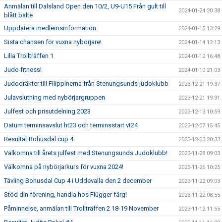
Anmälan till Dalsland Open den 10/2, U9-U15 Från gult till
2024-01-24 20:38
blått bälte
Uppdatera medlemsinformation
2024-01-15 13:29
Sista chansen för vuxna nybörjare!
2024-01-14 12:13
Lilla Trollträffen 1
2024-01-12 16:48
Judo-fitness!
2024-01-10 21:03
Judodräkter till Filippinerna från Stenungsunds judoklubb
2023-12-21 19:37
Julavslutning med nybörjargruppen
2023-12-21 19:31
Julfest och prisutdelning 2023
2023-12-13 10:59
Datum terminsavslut ht23 och terminsstart vt24
2023-12-07 15:45
Resultat Bohusdal cup 4
2023-12-03 20:33
Välkomna till årets julfest med Stenungsunds Judoklubb!
2023-11-28 09:03
Välkomna på nybörjarkurs för vuxna 2024!
2023-11-26 10:25
Tävling Bohusdal Cup 4 i Uddevalla den 2 december
2023-11-22 09:03
Stöd din förening, handla hos Flügger färg!
2023-11-22 08:55
Påminnelse, anmälan till Trollträffen 2 18-19 November
2023-11-12 11:55