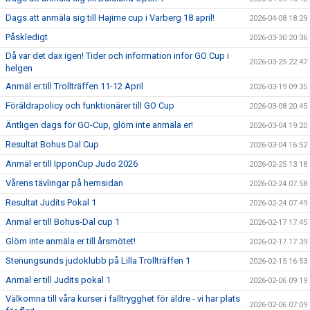
Dags att anmäla sig till Hajime cup i Varberg 18 april!
2026-04-08 18:29
Påskledigt
2026-03-30 20:36
Då var det dax igen! Tider och information inför GO Cup i
2026-03-25 22:47
helgen
Anmäl er till Trollträffen 11-12 April
2026-03-19 09:35
Föräldrapolicy och funktionärer till GO Cup
2026-03-08 20:45
Äntligen dags för GO-Cup, glöm inte anmäla er!
2026-03-04 19:20
Resultat Bohus Dal Cup
2026-03-04 16:52
Anmäl er till IpponCup Judo 2026
2026-02-25 13:18
Vårens tävlingar på hemsidan
2026-02-24 07:58
Resultat Judits Pokal 1
2026-02-24 07:49
Anmäl er till Bohus-Dal cup 1
2026-02-17 17:45
Glöm inte anmäla er till årsmötet!
2026-02-17 17:39
Stenungsunds judoklubb på Lilla Trollträffen 1
2026-02-15 16:53
Anmäl er till Judits pokal 1
2026-02-06 09:19
Välkomna till våra kurser i falltrygghet för äldre - vi har plats
2026-02-06 07:09