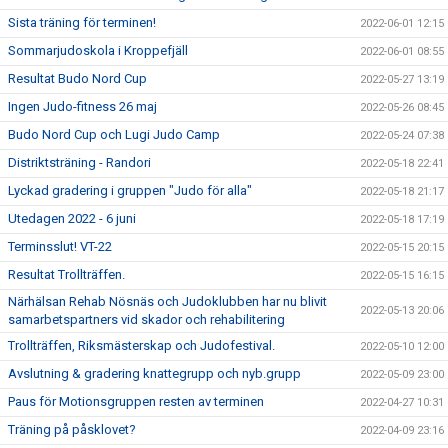
Sista träning för terminen!
2022-06-01 12:15
Sommarjudoskola i Kroppefjäll
2022-06-01 08:55
Resultat Budo Nord Cup
2022-05-27 13:19
Ingen Judo-fitness 26 maj
2022-05-26 08:45
Budo Nord Cup och Lugi Judo Camp
2022-05-24 07:38
Distriktsträning - Randori
2022-05-18 22:41
Lyckad gradering i gruppen "Judo för alla"
2022-05-18 21:17
Utedagen 2022 - 6 juni
2022-05-18 17:19
Terminsslut! VT-22
2022-05-15 20:15
Resultat Trollträffen.
2022-05-15 16:15
Närhälsan Rehab Nösnäs och Judoklubben har nu blivit
2022-05-13 20:06
samarbetspartners vid skador och rehabilitering
Trollträffen, Riksmästerskap och Judofestival.
2022-05-10 12:00
Avslutning & gradering knattegrupp och nyb.grupp
2022-05-09 23:00
Paus för Motionsgruppen resten av terminen
2022-04-27 10:31
Träning på påsklovet?
2022-04-09 23:16