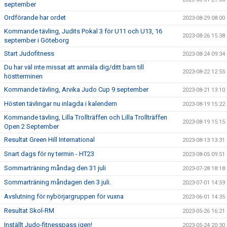
september
Ordförande har ordet
2023-08-29 08:00
Kommande tävling, Judits Pokal 3 för U11 och U13, 16
2023-08-26 15:38
september i Göteborg
Start Judofitness
2023-08-24 09:34
Du har väl inte missat att anmäla dig/ditt barn till
2023-08-22 12:55
höstterminen
Kommande tävling, Arvika Judo Cup 9 september
2023-08-21 13:10
Hösten tävlingar nu inlagda i kalendern
2023-08-19 15:22
Kommande tävling, Lilla Trollträffen och Lilla Trollträffen
2023-08-19 15:15
Open 2 September
Resultat Green Hill International
2023-08-13 13:31
Snart dags för ny termin - HT23
2023-08-05 09:51
Sommarträning måndag den 31 juli
2023-07-28 18:18
Sommarträning måndagen den 3 juli.
2023-07-01 14:59
Avslutning för nybörjargruppen för vuxna
2023-06-01 14:35
Resultat Skol-RM
2023-05-26 16:21
Inställt Judo-fitnesspass igen!
2023-05-24 20:30