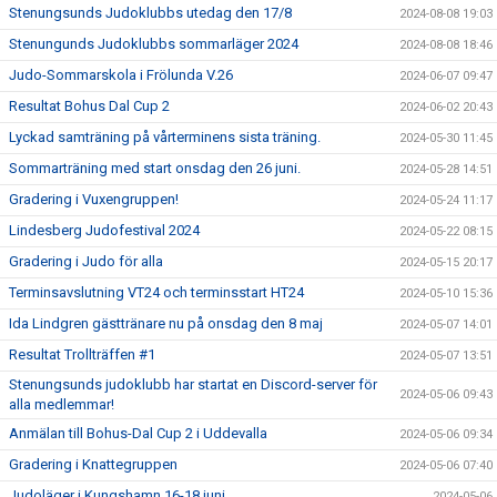
Stenungsunds Judoklubbs utedag den 17/8
2024-08-08 19:03
Stenungunds Judoklubbs sommarläger 2024
2024-08-08 18:46
Judo-Sommarskola i Frölunda V.26
2024-06-07 09:47
Resultat Bohus Dal Cup 2
2024-06-02 20:43
Lyckad samträning på vårterminens sista träning.
2024-05-30 11:45
Sommarträning med start onsdag den 26 juni.
2024-05-28 14:51
Gradering i Vuxengruppen!
2024-05-24 11:17
Lindesberg Judofestival 2024
2024-05-22 08:15
Gradering i Judo för alla
2024-05-15 20:17
Terminsavslutning VT24 och terminsstart HT24
2024-05-10 15:36
Ida Lindgren gästtränare nu på onsdag den 8 maj
2024-05-07 14:01
Resultat Trollträffen #1
2024-05-07 13:51
Stenungsunds judoklubb har startat en Discord-server för
2024-05-06 09:43
alla medlemmar!
Anmälan till Bohus-Dal Cup 2 i Uddevalla
2024-05-06 09:34
Gradering i Knattegruppen
2024-05-06 07:40
Judoläger i Kungshamn 16-18 juni
2024-05-06