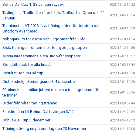
Bohus Dal Cup 1, 28 Januari i Lysekil
2023-01-12 14:22
Tävling Lilla Trollträffen 1 och Lilla Trollträffen Open den 21
2023-01-04 13:14
Januari
Terminsstart VT 2023. Nya träningstider för Ungdom och
2023-01-03 18:39
Ungdom Avancerad
Nybörjarkurs för vuxna och ungdomar från 16år.
2022-12-18 14:14
Sista träningen för terminen för nybörjargruppen
2022-12-12 14:50
Missa inte terminens sista Judo-fitnesspass!
2022-12-07 10:37
Stort jättetack för alla fina år!
2022-12-03 18:44
Resultat Bohus-Dal cup.
2022-12-03 15:50
Distriktshelg i Stenungsund 3-4 december
2022-12-01 10:26
Påminnelse anmälan julfest och sista träningsdatum för
2022-12-01 08:36
terminen
Bilder från våran tävlingsträning.
2022-11-29 07:44
Funktionärer till Bohus-Dal tävlingen 3/12
2022-11-24 20:54
Bohus-Dal Cup 3 december
2022-11-24 19:12
Träningstävling nu på onsdag den 23 November
2022-11-21 17:08