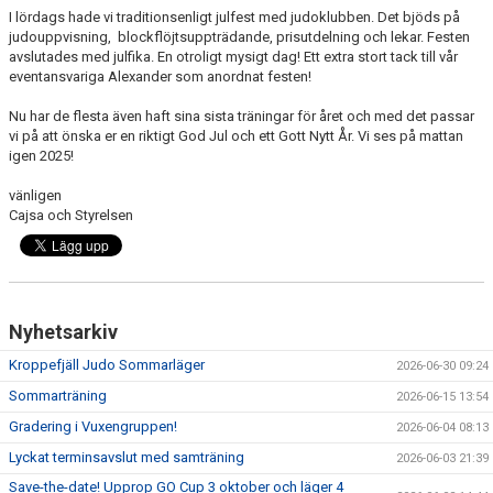
I lördags hade vi traditionsenligt julfest med judoklubben. Det bjöds på
judouppvisning, blockflöjtsuppträdande, prisutdelning och lekar. Festen
avslutades med julfika. En otroligt mysigt dag! Ett extra stort tack till vår
eventansvariga Alexander som anordnat festen!
Nu har de flesta även haft sina sista träningar för året och med det passar
vi på att önska er en riktigt God Jul och ett Gott Nytt År. Vi ses på mattan
igen 2025!
vänligen
Cajsa och Styrelsen
Nyhetsarkiv
Kroppefjäll Judo Sommarläger
2026-06-30 09:24
Sommarträning
2026-06-15 13:54
Gradering i Vuxengruppen!
2026-06-04 08:13
Lyckat terminsavslut med samträning
2026-06-03 21:39
Save-the-date! Upprop GO Cup 3 oktober och läger 4