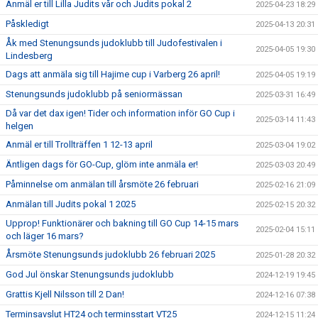
Anmäl er till Lilla Judits vår och Judits pokal 2
2025-04-23 18:29
Påskledigt
2025-04-13 20:31
Åk med Stenungsunds judoklubb till Judofestivalen i
2025-04-05 19:30
Lindesberg
Dags att anmäla sig till Hajime cup i Varberg 26 april!
2025-04-05 19:19
Stenungsunds judoklubb på seniormässan
2025-03-31 16:49
Då var det dax igen! Tider och information inför GO Cup i
2025-03-14 11:43
helgen
Anmäl er till Trollträffen 1 12-13 april
2025-03-04 19:02
Äntligen dags för GO-Cup, glöm inte anmäla er!
2025-03-03 20:49
Påminnelse om anmälan till årsmöte 26 februari
2025-02-16 21:09
Anmälan till Judits pokal 1 2025
2025-02-15 20:32
Upprop! Funktionärer och bakning till GO Cup 14-15 mars
2025-02-04 15:11
och läger 16 mars?
Årsmöte Stenungsunds judoklubb 26 februari 2025
2025-01-28 20:32
God Jul önskar Stenungsunds judoklubb
2024-12-19 19:45
Grattis Kjell Nilsson till 2 Dan!
2024-12-16 07:38
Terminsavslut HT24 och terminsstart VT25
2024-12-15 11:24