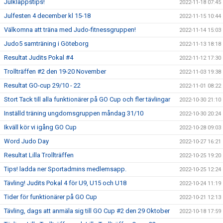
Julklappstips!
2022-11-18 07:45
Julfesten 4 december kl 15-18
2022-11-15 10:44
Välkomna att träna med Judo-fitnessgruppen!
2022-11-14 15:03
Judo5 samträning i Göteborg
2022-11-13 18:18
Resultat Judits Pokal #4
2022-11-12 17:30
Trollträffen #2 den 19-20 November
2022-11-03 19:38
Resultat GO-cup 29/10 - 22
2022-11-01 08:22
Stort Tack till alla funktionärer på GO Cup och fler tävlingar
2022-10-30 21:10
Inställd träning ungdomsgruppen måndag 31/10
2022-10-30 20:24
Ikväll kör vi igång GO Cup
2022-10-28 09:03
Word Judo Day
2022-10-27 16:21
Resultat Lilla Trollträffen
2022-10-25 19:20
Tips! ladda ner Sportadmins medlemsapp.
2022-10-25 12:24
Tävling! Judits Pokal 4 för U9, U15 och U18
2022-10-24 11:19
Tider för funktionärer på GO Cup
2022-10-21 12:13
Tävling, dags att anmäla sig till GO Cup #2 den 29 Oktober
2022-10-18 17:59