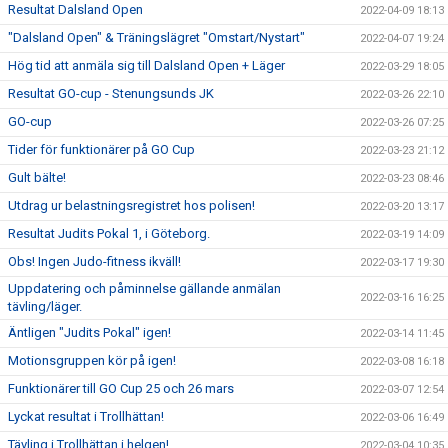
Resultat Dalsland Open
2022-04-09 18:13
"Dalsland Open" & Träningslägret "Omstart/Nystart"
2022-04-07 19:24
Hög tid att anmäla sig till Dalsland Open + Läger
2022-03-29 18:05
Resultat GO-cup - Stenungsunds JK
2022-03-26 22:10
GO-cup
2022-03-26 07:25
Tider för funktionärer på GO Cup
2022-03-23 21:12
Gult bälte!
2022-03-23 08:46
Utdrag ur belastningsregistret hos polisen!
2022-03-20 13:17
Resultat Judits Pokal 1, i Göteborg.
2022-03-19 14:09
Obs! Ingen Judo-fitness ikväll!
2022-03-17 19:30
Uppdatering och påminnelse gällande anmälan
2022-03-16 16:25
tävling/läger.
Äntligen "Judits Pokal" igen!
2022-03-14 11:45
Motionsgruppen kör på igen!
2022-03-08 16:18
Funktionärer till GO Cup 25 och 26 mars
2022-03-07 12:54
Lyckat resultat i Trollhättan!
2022-03-06 16:49
Tävling i Trollhättan i helgen!
2022-03-04 10:35