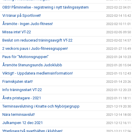
OBS! Påminnelse - registrering i nytt tävlingssystem
2022-02-22 04:01
Vi tränar på Sportlovet!
2022-02-14 15:42
Årsmöte - Ingen Judo-fitness!
2022-02-10 11:01
Missa inte! VT-22
2022-02-05 09:50
Beslut om reducerad träningsavgift VT-22
2022-02-02 14:57
2 veckors paus i Judo-fitnessgruppen!
2022-01-27 15:49
Paus för "Motionsgruppen"
2022-01-24 10:23
Årsmöte Stenungsunds Judoklubb
2022-01-20 15:04
Viktigt! - Uppdatera medlemsinformation!
2022-01-15 12:43
Framskjuten start!
2022-01-14 23:26
Info träningsstart VT-22
2022-01-12 20:23
Årets pristagare - 2021
2022-01-11 18:11
Terminsavslutning i Knatte och Nybörjargrupp
2021-12-19 20:30
Nära terminsavslut!
2021-12-14 18:00
Julkampen 12 dec 2021
2021-12-12 16:11
Ytterligare två svartbälten i klubben!
2021-12-11 17:56