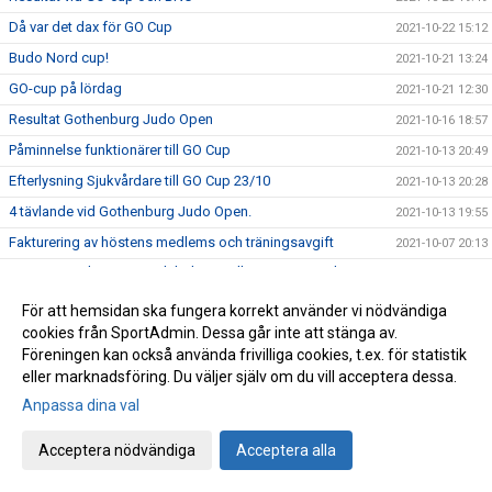
Då var det dax för GO Cup
2021-10-22 15:12
Budo Nord cup!
2021-10-21 13:24
GO-cup på lördag
2021-10-21 12:30
Resultat Gothenburg Judo Open
2021-10-16 18:57
Påminnelse funktionärer till GO Cup
2021-10-13 20:49
Efterlysning Sjukvårdare till GO Cup 23/10
2021-10-13 20:28
4 tävlande vid Gothenburg Judo Open.
2021-10-13 19:55
Fakturering av höstens medlems och träningsavgift
2021-10-07 20:13
Upprop! Funktionärer och bakning till GO Cup 22 och 23
2021-10-05 20:50
oktober
För att hemsidan ska fungera korrekt använder vi nödvändiga
Aris på regelkurs i Uddevalla
2021-10-02 20:48
cookies från SportAdmin. Dessa går inte att stänga av.
OBS! Informationsmöte 5/10
2021-09-29 23:47
Föreningen kan också använda frivilliga cookies, t.ex. för statistik
eller marknadsföring. Du väljer själv om du vill acceptera dessa.
Tufft motstånd vid dagens Lilla TT Open
2021-09-26 14:28
Anpassa dina val
Två medaljer vid Lilla TT
2021-09-25 14:16
Trevligt reportage i ST tidningen!
2021-09-22 09:49
Acceptera nödvändiga
Acceptera alla
Lilla Trollträffen & Lilla Trollträffen Open!
2021-09-21 16:07