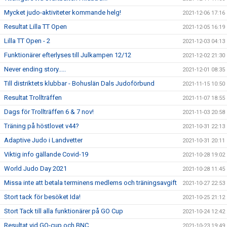
Mycket judo-aktiviteter kommande helg!
2021-12-06 17:16
Resultat Lilla TT Open
2021-12-05 16:19
Lilla TT Open - 2
2021-12-03 04:13
Funktionärer efterlyses till Julkampen 12/12
2021-12-02 21:30
Never ending story.....
2021-12-01 08:35
Till distriktets klubbar - Bohuslän Dals Judoförbund
2021-11-15 10:50
Resultat Trollträffen
2021-11-07 18:55
Dags för Trollträffen 6 & 7 nov!
2021-11-03 20:58
Träning på höstlovet v44?
2021-10-31 22:13
Adaptive Judo i Landvetter
2021-10-31 20:11
Viktig info gällande Covid-19
2021-10-28 19:02
World Judo Day 2021
2021-10-28 11:45
Missa inte att betala terminens medlems och träningsavgift
2021-10-27 22:53
Stort tack för besöket Ida!
2021-10-25 21:12
Stort Tack till alla funktionärer på GO Cup
2021-10-24 12:42
Resultat vid GO-cup och BNC
2021-10-23 19:49