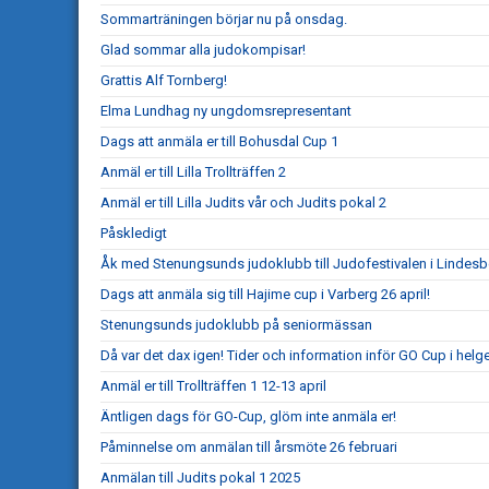
Sommarträningen börjar nu på onsdag.
Glad sommar alla judokompisar!
Grattis Alf Tornberg!
Elma Lundhag ny ungdomsrepresentant
Dags att anmäla er till Bohusdal Cup 1
Anmäl er till Lilla Trollträffen 2
Anmäl er till Lilla Judits vår och Judits pokal 2
Påskledigt
Åk med Stenungsunds judoklubb till Judofestivalen i Lindesb
Dags att anmäla sig till Hajime cup i Varberg 26 april!
Stenungsunds judoklubb på seniormässan
Då var det dax igen! Tider och information inför GO Cup i helg
Anmäl er till Trollträffen 1 12-13 april
Äntligen dags för GO-Cup, glöm inte anmäla er!
Påminnelse om anmälan till årsmöte 26 februari
Anmälan till Judits pokal 1 2025