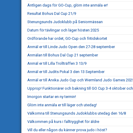
Äntligen dags för GO-Cup, glöm inte anmäla er!
Resultat Bohus Dal Cup 21/9
Stenungsunds Judoklubb på Seniormässan
Datum för tävlingar och läger hösten 2025
Ordförande har ordet, GO-Cup och fritidskortet
Anmäl er till Linde Judo Open den 27-28 september
Anmälan till Bohus Dal Cup 21 september
Anmäl er till Lilla Trollträffen 3 13/9
Anmäl er till Judits Pokal 3 den 13 September
Anmäl er till Arvika Judo Cup och Wermland Judo Games 202
Upprop! Funktionärer och bakning till GO Cup 3-4 oktober och
Imorgon startar en ny termin!
Glöm inte anmäla er till läger och utedag!
Välkomna till Stenungsunds Judoklubbs utedag den 16/8
Välkommen på kurs i falltrygghet för äldre
Vill du eller någon du känner prova judo i höst?