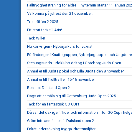
Falltrygghetsträning för äldre – ny termin startar 11 januari 20
Välkomna på julfest den 21 december!
Trollträffen 2 2025
Ett stort tack till Aris!
Tack Wille!
Nu kör vi igen - Nybörjarkurs för vuxna!
Förändringar i Knattegruppen, Nybörjargruppen och Ungdo
Stenungsunds judoklubb deltog i Göteborg Judo Open
Anmäl er till Judits pokal och Lilla Judits den 8 november
Anmäl er till Trollträffen 15-16 november
Resultat Dalsland Open 2
Dags att anmäla sig till Gothenburg Judo Open 2025
Tack för en fantastisk GO CUP!
Då var det dax igen! Tider och information inför GO Cup i helg
Glöm inte anmäla er till Dalsland open 2
Enkätundersökning trygga idrottsmiljöer