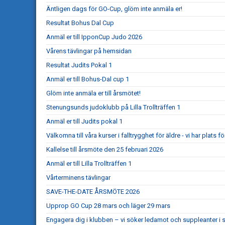
Äntligen dags för GO-Cup, glöm inte anmäla er!
Resultat Bohus Dal Cup
Anmäl er till IpponCup Judo 2026
Vårens tävlingar på hemsidan
Resultat Judits Pokal 1
Anmäl er till Bohus-Dal cup 1
Glöm inte anmäla er till årsmötet!
Stenungsunds judoklubb på Lilla Trollträffen 1
Anmäl er till Judits pokal 1
Välkomna till våra kurser i falltrygghet för äldre - vi har plats för
Kallelse till årsmöte den 25 februari 2026
Anmäl er till Lilla Trollträffen 1
Vårterminens tävlingar
SAVE-THE-DATE ÅRSMÖTE 2026
Upprop GO Cup 28 mars och läger 29 mars
Engagera dig i klubben – vi söker ledamot och suppleanter i s