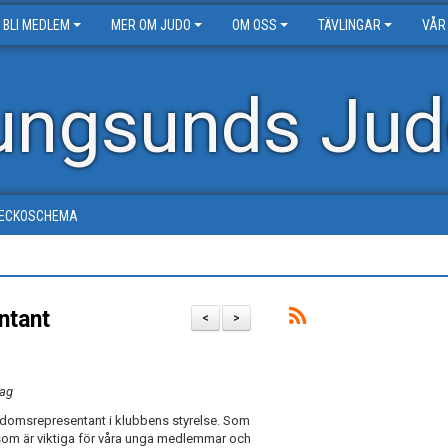
BLI MEDLEM
MER OM JUDO
OM OSS
TÄVLINGAR
VÅR
ungsunds Jud
ECKOSCHEMA
ntant
<
>
hag
ungdomsrepresentant i klubbens styrelse. Som
som är viktiga för våra unga medlemmar och