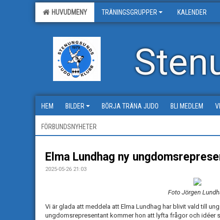
HUVUDMENY
TRÄNINGSGRUPPER
KALENDER
Sten
HEM
BILDER
BÖRJA TRÄNA JUDO
BLI MEDLEM
V
FÖRBUNDSNYHETER
Elma Lundhag ny ungdomsreprese
2025-05-26 21:03
Foto Jörgen Lund
Vi är glada att meddela att Elma Lundhag har blivit vald till 
ungdomsrepresentant kommer hon att lyfta frågor och idéer 