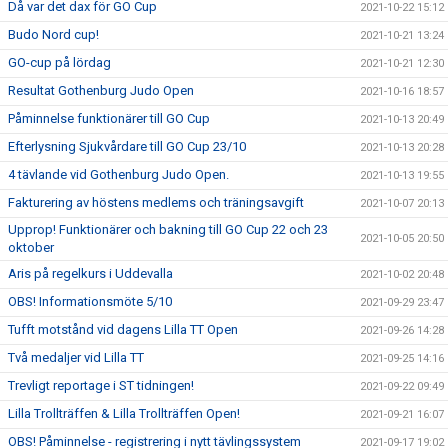
Då var det dax för GO Cup
2021-10-22 15:12
Budo Nord cup!
2021-10-21 13:24
GO-cup på lördag
2021-10-21 12:30
Resultat Gothenburg Judo Open
2021-10-16 18:57
Påminnelse funktionärer till GO Cup
2021-10-13 20:49
Efterlysning Sjukvårdare till GO Cup 23/10
2021-10-13 20:28
4 tävlande vid Gothenburg Judo Open.
2021-10-13 19:55
Fakturering av höstens medlems och träningsavgift
2021-10-07 20:13
Upprop! Funktionärer och bakning till GO Cup 22 och 23
2021-10-05 20:50
oktober
Aris på regelkurs i Uddevalla
2021-10-02 20:48
OBS! Informationsmöte 5/10
2021-09-29 23:47
Tufft motstånd vid dagens Lilla TT Open
2021-09-26 14:28
Två medaljer vid Lilla TT
2021-09-25 14:16
Trevligt reportage i ST tidningen!
2021-09-22 09:49
Lilla Trollträffen & Lilla Trollträffen Open!
2021-09-21 16:07
OBS! Påminnelse - registrering i nytt tävlingssystem
2021-09-17 19:02