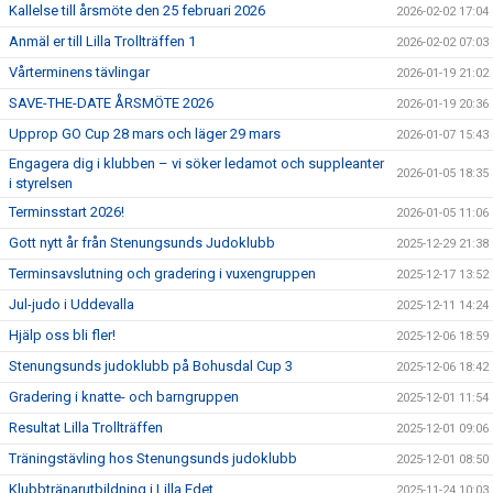
Kallelse till årsmöte den 25 februari 2026
2026-02-02 17:04
Anmäl er till Lilla Trollträffen 1
2026-02-02 07:03
Vårterminens tävlingar
2026-01-19 21:02
SAVE-THE-DATE ÅRSMÖTE 2026
2026-01-19 20:36
Upprop GO Cup 28 mars och läger 29 mars
2026-01-07 15:43
Engagera dig i klubben – vi söker ledamot och suppleanter
2026-01-05 18:35
i styrelsen
Terminsstart 2026!
2026-01-05 11:06
Gott nytt år från Stenungsunds Judoklubb
2025-12-29 21:38
Terminsavslutning och gradering i vuxengruppen
2025-12-17 13:52
Jul-judo i Uddevalla
2025-12-11 14:24
Hjälp oss bli fler!
2025-12-06 18:59
Stenungsunds judoklubb på Bohusdal Cup 3
2025-12-06 18:42
Gradering i knatte- och barngruppen
2025-12-01 11:54
Resultat Lilla Trollträffen
2025-12-01 09:06
Träningstävling hos Stenungsunds judoklubb
2025-12-01 08:50
Klubbtränarutbildning i Lilla Edet
2025-11-24 10:03