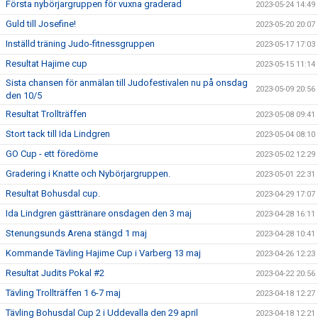
Första nybörjargruppen för vuxna graderad
2023-05-24 14:49
Guld till Josefine!
2023-05-20 20:07
Inställd träning Judo-fitnessgruppen
2023-05-17 17:03
Resultat Hajime cup
2023-05-15 11:14
Sista chansen för anmälan till Judofestivalen nu på onsdag
2023-05-09 20:56
den 10/5
Resultat Trollträffen
2023-05-08 09:41
Stort tack till Ida Lindgren
2023-05-04 08:10
GO Cup - ett föredöme
2023-05-02 12:29
Gradering i Knatte och Nybörjargruppen.
2023-05-01 22:31
Resultat Bohusdal cup.
2023-04-29 17:07
Ida Lindgren gästtränare onsdagen den 3 maj
2023-04-28 16:11
Stenungsunds Arena stängd 1 maj
2023-04-28 10:41
Kommande Tävling Hajime Cup i Varberg 13 maj
2023-04-26 12:23
Resultat Judits Pokal #2
2023-04-22 20:56
Tävling Trollträffen 1 6-7 maj
2023-04-18 12:27
Tävling Bohusdal Cup 2 i Uddevalla den 29 april
2023-04-18 12:21