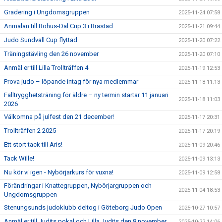
Gradering i Ungdomsgruppen
2025-11-24 07:58
Anmälan till Bohus-Dal Cup 3 i Brastad
2025-11-21 09:44
Judo Sundvall Cup flyttad
2025-11-20 07:22
Träningstävling den 26 november
2025-11-20 07:10
Anmäl er till Lilla Trollträffen 4
2025-11-19 12:53
Prova judo – löpande intag för nya medlemmar
2025-11-18 11:13
Falltrygghetsträning för äldre – ny termin startar 11 januari
2025-11-18 11:03
2026
Välkomna på julfest den 21 december!
2025-11-17 20:31
Trollträffen 2 2025
2025-11-17 20:19
Ett stort tack till Aris!
2025-11-09 20:46
Tack Wille!
2025-11-09 13:13
Nu kör vi igen - Nybörjarkurs för vuxna!
2025-11-09 12:58
Förändringar i Knattegruppen, Nybörjargruppen och
2025-11-04 18:53
Ungdomsgruppen
Stenungsunds judoklubb deltog i Göteborg Judo Open
2025-10-27 10:57
Anmäl er till Judits pokal och Lilla Judits den 8 november
2025-10-22 14:06