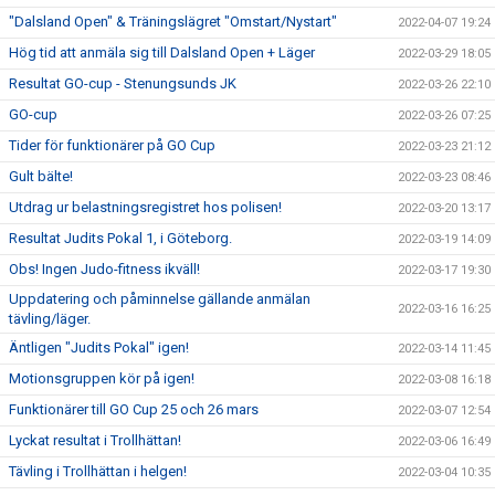
"Dalsland Open" & Träningslägret "Omstart/Nystart"
2022-04-07 19:24
Hög tid att anmäla sig till Dalsland Open + Läger
2022-03-29 18:05
Resultat GO-cup - Stenungsunds JK
2022-03-26 22:10
GO-cup
2022-03-26 07:25
Tider för funktionärer på GO Cup
2022-03-23 21:12
Gult bälte!
2022-03-23 08:46
Utdrag ur belastningsregistret hos polisen!
2022-03-20 13:17
Resultat Judits Pokal 1, i Göteborg.
2022-03-19 14:09
Obs! Ingen Judo-fitness ikväll!
2022-03-17 19:30
Uppdatering och påminnelse gällande anmälan
2022-03-16 16:25
tävling/läger.
Äntligen "Judits Pokal" igen!
2022-03-14 11:45
Motionsgruppen kör på igen!
2022-03-08 16:18
Funktionärer till GO Cup 25 och 26 mars
2022-03-07 12:54
Lyckat resultat i Trollhättan!
2022-03-06 16:49
Tävling i Trollhättan i helgen!
2022-03-04 10:35