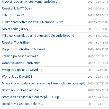
Mycket judo-aktiviteter kommande helg!
2021-12-06 17:16
Resultat Lilla TT Open
2021-12-05 16:19
Lilla TT Open - 2
2021-12-03 04:13
Funktionärer efterlyses till Julkampen 12/12
2021-12-02 21:30
Never ending story.....
2021-12-01 08:35
Till distriktets klubbar - Bohuslän Dals Judoförbund
2021-11-15 10:50
Resultat Trollträffen
2021-11-07 18:55
Dags för Trollträffen 6 & 7 nov!
2021-11-03 20:58
Träning på höstlovet v44?
2021-10-31 22:13
Adaptive Judo i Landvetter
2021-10-31 20:11
Viktig info gällande Covid-19
2021-10-28 19:02
World Judo Day 2021
2021-10-28 11:45
Missa inte att betala terminens medlems och träningsavgift
2021-10-27 22:53
Stort tack för besöket Ida!
2021-10-25 21:12
Stort Tack till alla funktionärer på GO Cup
2021-10-24 12:42
Resultat vid GO-cup och BNC
2021-10-23 19:49