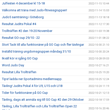
Julfesten 4 december kl 15-18
2022-11-15 10:44
Välkomna att träna med Judo-fitnessgruppen!
2022-11-14 15:03
Judo5 samträning i Göteborg
2022-11-13 18:18
Resultat Judits Pokal #4
2022-11-12 17:30
Trollträffen #2 den 19-20 November
2022-11-03 19:38
Resultat GO-cup 29/10 - 22
2022-11-01 08:22
Stort Tack till alla funktionärer på GO Cup och fler tävlingar
2022-10-30 21:10
Inställd träning ungdomsgruppen måndag 31/10
2022-10-30 20:24
Ikväll kör vi igång GO Cup
2022-10-28 09:03
Word Judo Day
2022-10-27 16:21
Resultat Lilla Trollträffen
2022-10-25 19:20
Tips! ladda ner Sportadmins medlemsapp.
2022-10-25 12:24
Tävling! Judits Pokal 4 för U9, U15 och U18
2022-10-24 11:19
Tider för funktionärer på GO Cup
2022-10-21 12:13
Tävling, dags att anmäla sig till GO Cup #2 den 29 Oktober
2022-10-18 17:59
Tävling, Lilla Trollträffen och Lilla Trollträffen Open 22
2022-10-16 20:46