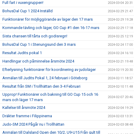
Full fart i vuxengruppen!
2024-03-04 20:31
BohusDal Cup 1 2024 Inställd
2024-02-29 21:47
Funktionärer för möjliggörande av läger den 17 mars
2024-02-29 19:28
Kommande tävling och läger, GO Cup #1 den 16-17 mars
2024-02-29 17:18
Sista chansen till tårta och godisregn!
2024-02-25 12:19
BohusDal Cup 1 i Stenungsund den 3 mars
2024-02-24 17:00
Resultat Judits pokal 1
2024-02-24 16:10
Handlingar och påminnelse årsmöte 2024
2024-02-21 19:48
Efterlysning funktionärer för koordinering av judoläger
2024-02-19 20:30
Anmälan till Judits Pokal 1, 24 februari i Göteborg
2024-02-11 18:57
Resultat från SM i Trollhättan den 3-4 Februari
2024-02-10 11:48
Upprop! Funktionärer och bakning till GO Cup 15 och 16
2024-02-07 20:46
mars och läger 17 mars
Kallelse till årsmöte 2024
2024-02-04 19:29
Dräkter framme i Filippinerna
2024-02-03 13:31
Judo-SM 2024 Pågår nu i Trollhättan
2024-02-03 08:48
Anmälan till Dalsland Open den 10/2, U9-U15 Från gult till