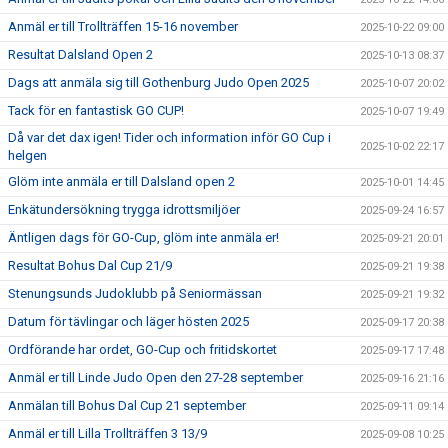
Anmäl er till Trollträffen 15-16 november
2025-10-22 09:00
Resultat Dalsland Open 2
2025-10-13 08:37
Dags att anmäla sig till Gothenburg Judo Open 2025
2025-10-07 20:02
Tack för en fantastisk GO CUP!
2025-10-07 19:49
Då var det dax igen! Tider och information inför GO Cup i
2025-10-02 22:17
helgen
Glöm inte anmäla er till Dalsland open 2
2025-10-01 14:45
Enkätundersökning trygga idrottsmiljöer
2025-09-24 16:57
Äntligen dags för GO-Cup, glöm inte anmäla er!
2025-09-21 20:01
Resultat Bohus Dal Cup 21/9
2025-09-21 19:38
Stenungsunds Judoklubb på Seniormässan
2025-09-21 19:32
Datum för tävlingar och läger hösten 2025
2025-09-17 20:38
Ordförande har ordet, GO-Cup och fritidskortet
2025-09-17 17:48
Anmäl er till Linde Judo Open den 27-28 september
2025-09-16 21:16
Anmälan till Bohus Dal Cup 21 september
2025-09-11 09:14
Anmäl er till Lilla Trollträffen 3 13/9
2025-09-08 10:25