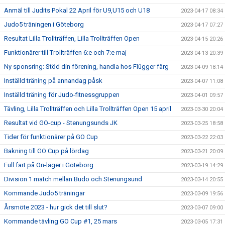
Anmäl till Judits Pokal 22 April för U9,U15 och U18
2023-04-17 08:34
Judo5 träningen i Göteborg
2023-04-17 07:27
Resultat Lilla Trollträffen, Lilla Trollträffen Open
2023-04-15 20:26
Funktionärer till Trollträffen 6:e och 7:e maj
2023-04-13 20:39
Ny sponsring: Stöd din förening, handla hos Flügger färg
2023-04-09 18:14
Inställd träning på annandag påsk
2023-04-07 11:08
Inställd träning för Judo-fitnessgruppen
2023-04-01 09:57
Tävling, Lilla Trollträffen och Lilla Trollträffen Open 15 april
2023-03-30 20:04
Resultat vid GO-cup - Stenungsunds JK
2023-03-25 18:58
Tider för funktionärer på GO Cup
2023-03-22 22:03
Bakning till GO Cup på lördag
2023-03-21 20:09
Full fart på On-läger i Göteborg
2023-03-19 14:29
Division 1 match mellan Budo och Stenungsund
2023-03-14 20:55
Kommande Judo5 träningar
2023-03-09 19:56
Årsmöte 2023 - hur gick det till slut?
2023-03-07 09:00
Kommande tävling GO Cup #1, 25 mars
2023-03-05 17:31