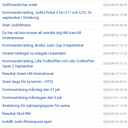
Ordförande har ordet
2023-08-29 08:00
Kommande tävling, Judits Pokal 3 för U11 och U13, 16
2023-08-26 15:38
september i Göteborg
Start Judofitness
2023-08-24 09:34
Du har väl inte missat att anmäla dig/ditt barn till
2023-08-22 12:55
höstterminen
Kommande tävling, Arvika Judo Cup 9 september
2023-08-21 13:10
Hösten tävlingar nu inlagda i kalendern
2023-08-19 15:22
Kommande tävling, Lilla Trollträffen och Lilla Trollträffen
2023-08-19 15:15
Open 2 September
Resultat Green Hill International
2023-08-13 13:31
Snart dags för ny termin - HT23
2023-08-05 09:51
Sommarträning måndag den 31 juli
2023-07-28 18:18
Sommarträning måndagen den 3 juli.
2023-07-01 14:59
Avslutning för nybörjargruppen för vuxna
2023-06-01 14:35
Resultat Skol-RM
2023-05-26 16:21
Inställt Judo-fitnesspass igen!
2023-05-24 20:30