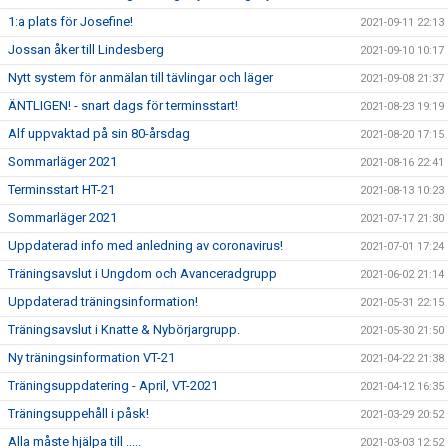
1:a plats för Josefine!
2021-09-11 22:13
Jossan åker till Lindesberg
2021-09-10 10:17
Nytt system för anmälan till tävlingar och läger
2021-09-08 21:37
ÄNTLIGEN! - snart dags för terminsstart!
2021-08-23 19:19
Alf uppvaktad på sin 80-årsdag
2021-08-20 17:15
Sommarläger 2021
2021-08-16 22:41
Terminsstart HT-21
2021-08-13 10:23
Sommarläger 2021
2021-07-17 21:30
Uppdaterad info med anledning av coronavirus!
2021-07-01 17:24
Träningsavslut i Ungdom och Avanceradgrupp
2021-06-02 21:14
Uppdaterad träningsinformation!
2021-05-31 22:15
Träningsavslut i Knatte & Nybörjargrupp.
2021-05-30 21:50
Ny träningsinformation VT-21
2021-04-22 21:38
Träningsuppdatering - April, VT-2021
2021-04-12 16:35
Träningsuppehåll i påsk!
2021-03-29 20:52
Alla måste hjälpa till .....
2021-03-03 12:52