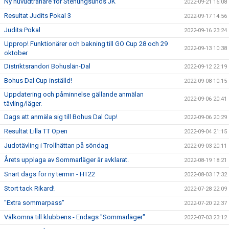
Ny huvudtränare för Stenungsunds JK
2022-09-21 16:08
Resultat Judits Pokal 3
2022-09-17 14:56
Judits Pokal
2022-09-16 23:24
Upprop! Funktionärer och bakning till GO Cup 28 och 29
2022-09-13 10:38
oktober
Distriktsrandori Bohuslän-Dal
2022-09-12 22:19
Bohus Dal Cup inställd!
2022-09-08 10:15
Uppdatering och påminnelse gällande anmälan
2022-09-06 20:41
tävling/läger.
Dags att anmäla sig till Bohus Dal Cup!
2022-09-06 20:29
Resultat Lilla TT Open
2022-09-04 21:15
Judotävling i Trollhättan på söndag
2022-09-03 20:11
Årets upplaga av Sommarläger är avklarat.
2022-08-19 18:21
Snart dags för ny termin - HT22
2022-08-03 17:32
Stort tack Rikard!
2022-07-28 22:09
"Extra sommarpass"
2022-07-20 22:37
Välkomna till klubbens - Endags "Sommarläger"
2022-07-03 23:12