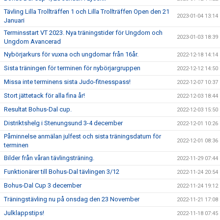
Tävling Lilla Trollträffen 1 och Lilla Trollträffen Open den 21
2023-01-04 13:14
Januari
Terminsstart VT 2023. Nya träningstider för Ungdom och
2023-01-03 18:39
Ungdom Avancerad
Nybörjarkurs för vuxna och ungdomar från 16år.
2022-12-18 14:14
Sista träningen för terminen för nybörjargruppen
2022-12-12 14:50
Missa inte terminens sista Judo-fitnesspass!
2022-12-07 10:37
Stort jättetack för alla fina år!
2022-12-03 18:44
Resultat Bohus-Dal cup.
2022-12-03 15:50
Distriktshelg i Stenungsund 3-4 december
2022-12-01 10:26
Påminnelse anmälan julfest och sista träningsdatum för
2022-12-01 08:36
terminen
Bilder från våran tävlingsträning.
2022-11-29 07:44
Funktionärer till Bohus-Dal tävlingen 3/12
2022-11-24 20:54
Bohus-Dal Cup 3 december
2022-11-24 19:12
Träningstävling nu på onsdag den 23 November
2022-11-21 17:08
Julklappstips!
2022-11-18 07:45