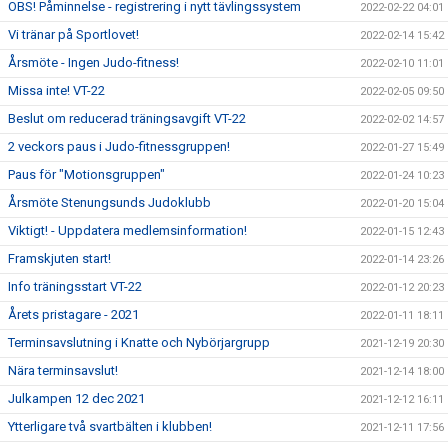
OBS! Påminnelse - registrering i nytt tävlingssystem
2022-02-22 04:01
Vi tränar på Sportlovet!
2022-02-14 15:42
Årsmöte - Ingen Judo-fitness!
2022-02-10 11:01
Missa inte! VT-22
2022-02-05 09:50
Beslut om reducerad träningsavgift VT-22
2022-02-02 14:57
2 veckors paus i Judo-fitnessgruppen!
2022-01-27 15:49
Paus för "Motionsgruppen"
2022-01-24 10:23
Årsmöte Stenungsunds Judoklubb
2022-01-20 15:04
Viktigt! - Uppdatera medlemsinformation!
2022-01-15 12:43
Framskjuten start!
2022-01-14 23:26
Info träningsstart VT-22
2022-01-12 20:23
Årets pristagare - 2021
2022-01-11 18:11
Terminsavslutning i Knatte och Nybörjargrupp
2021-12-19 20:30
Nära terminsavslut!
2021-12-14 18:00
Julkampen 12 dec 2021
2021-12-12 16:11
Ytterligare två svartbälten i klubben!
2021-12-11 17:56