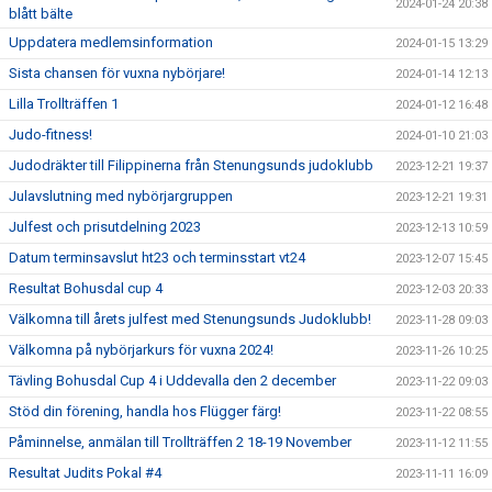
2024-01-24 20:38
blått bälte
Uppdatera medlemsinformation
2024-01-15 13:29
Sista chansen för vuxna nybörjare!
2024-01-14 12:13
Lilla Trollträffen 1
2024-01-12 16:48
Judo-fitness!
2024-01-10 21:03
Judodräkter till Filippinerna från Stenungsunds judoklubb
2023-12-21 19:37
Julavslutning med nybörjargruppen
2023-12-21 19:31
Julfest och prisutdelning 2023
2023-12-13 10:59
Datum terminsavslut ht23 och terminsstart vt24
2023-12-07 15:45
Resultat Bohusdal cup 4
2023-12-03 20:33
Välkomna till årets julfest med Stenungsunds Judoklubb!
2023-11-28 09:03
Välkomna på nybörjarkurs för vuxna 2024!
2023-11-26 10:25
Tävling Bohusdal Cup 4 i Uddevalla den 2 december
2023-11-22 09:03
Stöd din förening, handla hos Flügger färg!
2023-11-22 08:55
Påminnelse, anmälan till Trollträffen 2 18-19 November
2023-11-12 11:55
Resultat Judits Pokal #4
2023-11-11 16:09