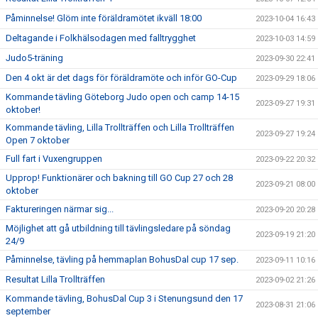
Påminnelse! Glöm inte föräldramötet ikväll 18:00
2023-10-04 16:43
Deltagande i Folkhälsodagen med falltrygghet
2023-10-03 14:59
Judo5-träning
2023-09-30 22:41
Den 4 okt är det dags för föräldramöte och inför GO-Cup
2023-09-29 18:06
Kommande tävling Göteborg Judo open och camp 14-15
2023-09-27 19:31
oktober!
Kommande tävling, Lilla Trollträffen och Lilla Trollträffen
2023-09-27 19:24
Open 7 oktober
Full fart i Vuxengruppen
2023-09-22 20:32
Upprop! Funktionärer och bakning till GO Cup 27 och 28
2023-09-21 08:00
oktober
Faktureringen närmar sig...
2023-09-20 20:28
Möjlighet att gå utbildning till tävlingsledare på söndag
2023-09-19 21:20
24/9
Påminnelse, tävling på hemmaplan BohusDal cup 17 sep.
2023-09-11 10:16
Resultat Lilla Trollträffen
2023-09-02 21:26
Kommande tävling, BohusDal Cup 3 i Stenungsund den 17
2023-08-31 21:06
september