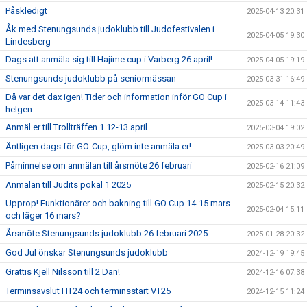
Påskledigt
2025-04-13 20:31
Åk med Stenungsunds judoklubb till Judofestivalen i
2025-04-05 19:30
Lindesberg
Dags att anmäla sig till Hajime cup i Varberg 26 april!
2025-04-05 19:19
Stenungsunds judoklubb på seniormässan
2025-03-31 16:49
Då var det dax igen! Tider och information inför GO Cup i
2025-03-14 11:43
helgen
Anmäl er till Trollträffen 1 12-13 april
2025-03-04 19:02
Äntligen dags för GO-Cup, glöm inte anmäla er!
2025-03-03 20:49
Påminnelse om anmälan till årsmöte 26 februari
2025-02-16 21:09
Anmälan till Judits pokal 1 2025
2025-02-15 20:32
Upprop! Funktionärer och bakning till GO Cup 14-15 mars
2025-02-04 15:11
och läger 16 mars?
Årsmöte Stenungsunds judoklubb 26 februari 2025
2025-01-28 20:32
God Jul önskar Stenungsunds judoklubb
2024-12-19 19:45
Grattis Kjell Nilsson till 2 Dan!
2024-12-16 07:38
Terminsavslut HT24 och terminsstart VT25
2024-12-15 11:24