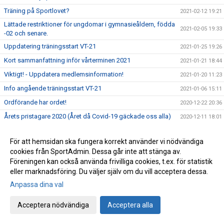
Träning på Sportlovet?
2021-02-12 19:21
Lättade restriktioner för ungdomar i gymnasieåldern, födda
2021-02-05 19:33
-02 och senare.
Uppdatering träningsstart VT-21
2021-01-25 19:26
Kort sammanfattning inför vårterminen 2021
2021-01-21 18:44
Viktigt! - Uppdatera medlemsinformation!
2021-01-20 11:23
Info angående träningsstart VT-21
2021-01-06 15:11
Ordförande har ordet!
2020-12-22 20:36
Årets pristagare 2020 (Året då Covid-19 gäckade oss alla)
2020-12-11 18:01
Avslutningsträning för Ungd.gruppen &
2020-12-11 15:27
Avanceradgruppen.
För att hemsidan ska fungera korrekt använder vi nödvändiga
cookies från SportAdmin. Dessa går inte att stänga av.
Avslutningsträning för Knatte och Nybörjargrupp!
2020-12-06 19:11
Föreningen kan också använda frivilliga cookies, t.ex. för statistik
Terminsslutet är nära!
2020-12-05 10:55
eller marknadsföring. Du väljer själv om du vill acceptera dessa.
Missa inte klubbens Träningsbingo!
2020-12-01 21:48
Anpassa dina val
Ny uppdaterad info kring Covid-19 och vår träning HT-20!
2020-11-24 21:02
Acceptera nödvändiga
Acceptera alla
Ny info angående träning och träningstider!
2020-11-03 17:20
Uppdaterad info kring Covid-19
2020-10-31 12:32