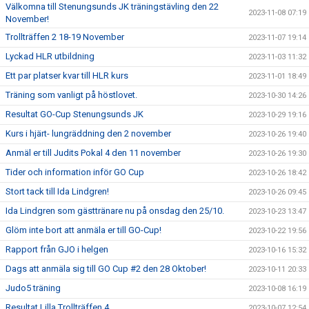
Välkomna till Stenungsunds JK träningstävling den 22
2023-11-08 07:19
November!
Trollträffen 2 18-19 November
2023-11-07 19:14
Lyckad HLR utbildning
2023-11-03 11:32
Ett par platser kvar till HLR kurs
2023-11-01 18:49
Träning som vanligt på höstlovet.
2023-10-30 14:26
Resultat GO-Cup Stenungsunds JK
2023-10-29 19:16
Kurs i hjärt- lungräddning den 2 november
2023-10-26 19:40
Anmäl er till Judits Pokal 4 den 11 november
2023-10-26 19:30
Tider och information inför GO Cup
2023-10-26 18:42
Stort tack till Ida Lindgren!
2023-10-26 09:45
Ida Lindgren som gästtränare nu på onsdag den 25/10.
2023-10-23 13:47
Glöm inte bort att anmäla er till GO-Cup!
2023-10-22 19:56
Rapport från GJO i helgen
2023-10-16 15:32
Dags att anmäla sig till GO Cup #2 den 28 Oktober!
2023-10-11 20:33
Judo5 träning
2023-10-08 16:19
Resultat Lilla Trollträffen 4
2023-10-07 12:54