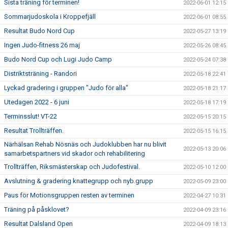
Sista träning för terminen!
2022-06-01 12:15
Sommarjudoskola i Kroppefjäll
2022-06-01 08:55
Resultat Budo Nord Cup
2022-05-27 13:19
Ingen Judo-fitness 26 maj
2022-05-26 08:45
Budo Nord Cup och Lugi Judo Camp
2022-05-24 07:38
Distriktsträning - Randori
2022-05-18 22:41
Lyckad gradering i gruppen "Judo för alla"
2022-05-18 21:17
Utedagen 2022 - 6 juni
2022-05-18 17:19
Terminsslut! VT-22
2022-05-15 20:15
Resultat Trollträffen.
2022-05-15 16:15
Närhälsan Rehab Nösnäs och Judoklubben har nu blivit
2022-05-13 20:06
samarbetspartners vid skador och rehabilitering
Trollträffen, Riksmästerskap och Judofestival.
2022-05-10 12:00
Avslutning & gradering knattegrupp och nyb.grupp
2022-05-09 23:00
Paus för Motionsgruppen resten av terminen
2022-04-27 10:31
Träning på påsklovet?
2022-04-09 23:16
Resultat Dalsland Open
2022-04-09 18:13