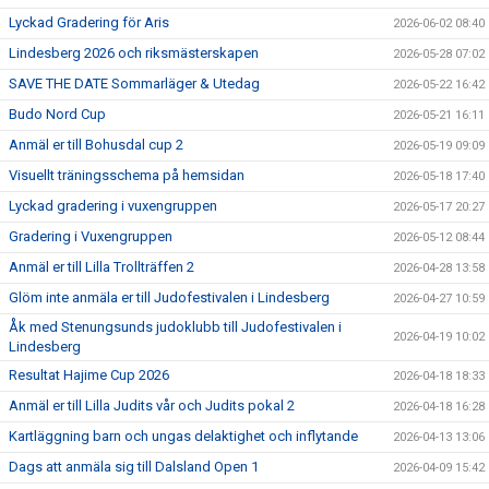
Lyckad Gradering för Aris
2026-06-02 08:40
Lindesberg 2026 och riksmästerskapen
2026-05-28 07:02
SAVE THE DATE Sommarläger & Utedag
2026-05-22 16:42
Budo Nord Cup
2026-05-21 16:11
Anmäl er till Bohusdal cup 2
2026-05-19 09:09
Visuellt träningsschema på hemsidan
2026-05-18 17:40
Lyckad gradering i vuxengruppen
2026-05-17 20:27
Gradering i Vuxengruppen
2026-05-12 08:44
Anmäl er till Lilla Trollträffen 2
2026-04-28 13:58
Glöm inte anmäla er till Judofestivalen i Lindesberg
2026-04-27 10:59
Åk med Stenungsunds judoklubb till Judofestivalen i
2026-04-19 10:02
Lindesberg
Resultat Hajime Cup 2026
2026-04-18 18:33
Anmäl er till Lilla Judits vår och Judits pokal 2
2026-04-18 16:28
Kartläggning barn och ungas delaktighet och inflytande
2026-04-13 13:06
Dags att anmäla sig till Dalsland Open 1
2026-04-09 15:42