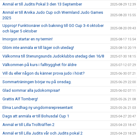
Anmäl er till Judits Pokal 3 den 13 September
2025-08-29 12:39
Anmäl er till Arvika Judo Cup och Wermland Judo Games
2025-08-20 15:55
2025
Upprop! Funktionärer och bakning till GO Cup 3-4 oktober
2025-08-20 09:43
och läger 5 oktober
Imorgon startar en ny termin!
2025-08-17 15:54
Glöm inte anmäla er till läger och utedag!
2025-08-10 20:19
Välkomna till Stenungsunds Judoklubbs utedag den 16/8
2025-07-30 18:15
Välkommen på kurs i falltrygghet för äldre
2025-07-12 07:29
Vill du eller någon du känner prova judo i höst?
2025-06-30 07:21
Sommarträningen börjar nu på onsdag.
2025-06-29 22:00
Glad sommar alla judokompisar!
2025-06-02 07:11
Grattis Alf Tornberg!
2025-05-26 21:08
Elma Lundhag ny ungdomsrepresentant
2025-05-26 21:03
Dags att anmäla er till Bohusdal Cup 1
2025-04-27 20:47
Anmäl er till Lilla Trollträffen 2
2025-04-23 18:47
Anmäl er till Lilla Judits vår och Judits pokal 2
2025-04-23 18:29