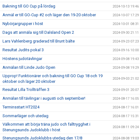
Bakning till GO Cup på lördag
2024-10-13 19:46
Anmäl er till GO-Cup #2 och läger den 19-20 oktober
2024-10-07 17:29
Nybörjargrupper i höst
2024-10-01 08:31
Dags att anmäla sig till Dalsland Open 2
2024-09-30 21:11
Lars Vahlenberg graderad till Brunt bälte
2024-09-23 07:23
Resultat Judits pokal 3
2024-09-16 10:00
Höstens judotävlingar
2024-09-08 19:43
Anmälan till Linde Judo Open
2024-09-08 19:29
Upprop! Funktionärer och bakning till GO Cup 18 och 19
2024-09-03 21:02
oktober och läger 20 oktober
Resultat Lilla Trollträffen 3
2024-09-01 20:07
Anmälan till tävlingar i augusti och september!
2024-08-17 16:05
Terminsstart HT2024
2024-08-17 16:01
Sommarläger och utedag
2024-08-17 15:31
Välkommen att börja träna judo och falltrygghet i
2024-08-11 09:24
Stenungsunds Judoklubb i höst
Stenungsunds Judoklubbs utedag den 17/8
2024-08-08 19:03