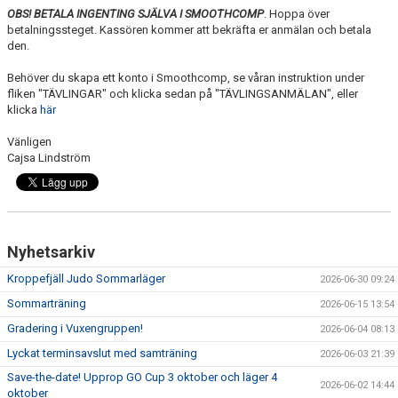
OBS! BETALA INGENTING SJÄLVA I SMOOTHCOMP
. Hoppa över
betalningssteget. Kassören kommer att bekräfta er anmälan och betala
den.
Behöver du skapa ett konto i Smoothcomp, se våran instruktion under
fliken "TÄVLINGAR" och klicka sedan på "TÄVLINGSANMÄLAN", eller
klicka
här
Vänligen
Cajsa Lindström
Nyhetsarkiv
Kroppefjäll Judo Sommarläger
2026-06-30 09:24
Sommarträning
2026-06-15 13:54
Gradering i Vuxengruppen!
2026-06-04 08:13
Lyckat terminsavslut med samträning
2026-06-03 21:39
Save-the-date! Upprop GO Cup 3 oktober och läger 4
2026-06-02 14:44
oktober