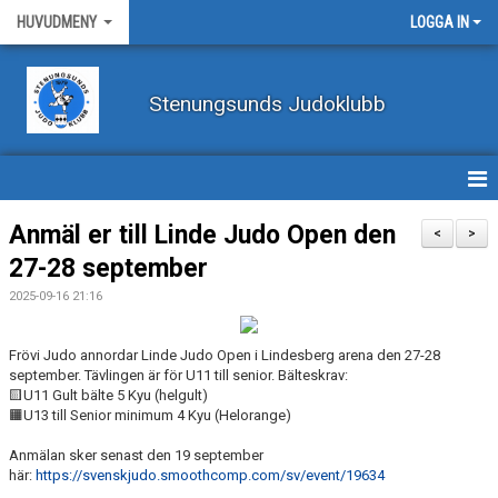
HUVUDMENY
LOGGA IN
Stenungsunds Judoklubb
HEM
Anmäl er till Linde Judo Open den
<
>
27-28 september
FÖRBUNDSNYHETER
2025-09-16 21:16
BILDER
Frövi Judo annordar Linde Judo Open i Lindesberg arena den 27-28
BÖRJA TRÄNA JUDO
september. Tävlingen är för U11 till senior. Bälteskrav:
🟨U11 Gult bälte 5 Kyu (helgult)
🟧U13 till Senior minimum 4 Kyu (Helorange)
BLI MEDLEM
Anmälan sker senast den 19 september
VECKOSCHEMA
här:
https://svenskjudo.smoothcomp.com/sv/event/19634