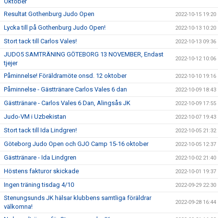
Oktober
Resultat Gothenburg Judo Open
2022-10-15 19:20
Lycka till på Gothenburg Judo Open!
2022-10-13 10:20
Stort tack till Carlos Vales!
2022-10-13 09:36
JUDO5 SAMTRÄNING GÖTEBORG 13 NOVEMBER, Endast
2022-10-12 10:06
tjejer
Påminnelse! Föräldramöte onsd. 12 oktober
2022-10-10 19:16
Påminnelse - Gästtränare Carlos Vales 6 dan
2022-10-09 18:43
Gästtränare - Carlos Vales 6 Dan, Alingsås JK
2022-10-09 17:55
Judo-VM i Uzbekistan
2022-10-07 19:43
Stort tack till Ida Lindgren!
2022-10-05 21:32
Göteborg Judo Open och GJO Camp 15-16 oktober
2022-10-05 12:37
Gästtränare - Ida Lindgren
2022-10-02 21:40
Höstens fakturor skickade
2022-10-01 19:37
Ingen träning tisdag 4/10
2022-09-29 22:30
Stenungsunds JK hälsar klubbens samtliga föräldrar
2022-09-28 16:44
välkomna!