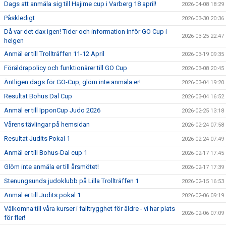
Dags att anmäla sig till Hajime cup i Varberg 18 april!
2026-04-08 18:29
Påskledigt
2026-03-30 20:36
Då var det dax igen! Tider och information inför GO Cup i
2026-03-25 22:47
helgen
Anmäl er till Trollträffen 11-12 April
2026-03-19 09:35
Föräldrapolicy och funktionärer till GO Cup
2026-03-08 20:45
Äntligen dags för GO-Cup, glöm inte anmäla er!
2026-03-04 19:20
Resultat Bohus Dal Cup
2026-03-04 16:52
Anmäl er till IpponCup Judo 2026
2026-02-25 13:18
Vårens tävlingar på hemsidan
2026-02-24 07:58
Resultat Judits Pokal 1
2026-02-24 07:49
Anmäl er till Bohus-Dal cup 1
2026-02-17 17:45
Glöm inte anmäla er till årsmötet!
2026-02-17 17:39
Stenungsunds judoklubb på Lilla Trollträffen 1
2026-02-15 16:53
Anmäl er till Judits pokal 1
2026-02-06 09:19
Välkomna till våra kurser i falltrygghet för äldre - vi har plats
2026-02-06 07:09
för fler!