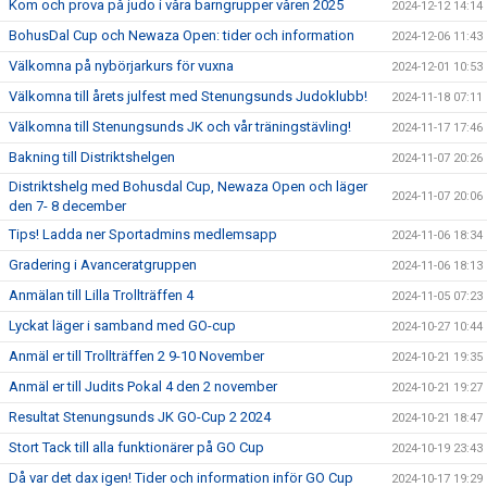
Kom och prova på judo i våra barngrupper våren 2025
2024-12-12 14:14
BohusDal Cup och Newaza Open: tider och information
2024-12-06 11:43
Välkomna på nybörjarkurs för vuxna
2024-12-01 10:53
Välkomna till årets julfest med Stenungsunds Judoklubb!
2024-11-18 07:11
Välkomna till Stenungsunds JK och vår träningstävling!
2024-11-17 17:46
Bakning till Distriktshelgen
2024-11-07 20:26
Distriktshelg med Bohusdal Cup, Newaza Open och läger
2024-11-07 20:06
den 7- 8 december
Tips! Ladda ner Sportadmins medlemsapp
2024-11-06 18:34
Gradering i Avanceratgruppen
2024-11-06 18:13
Anmälan till Lilla Trollträffen 4
2024-11-05 07:23
Lyckat läger i samband med GO-cup
2024-10-27 10:44
Anmäl er till Trollträffen 2 9-10 November
2024-10-21 19:35
Anmäl er till Judits Pokal 4 den 2 november
2024-10-21 19:27
Resultat Stenungsunds JK GO-Cup 2 2024
2024-10-21 18:47
Stort Tack till alla funktionärer på GO Cup
2024-10-19 23:43
Då var det dax igen! Tider och information inför GO Cup
2024-10-17 19:29