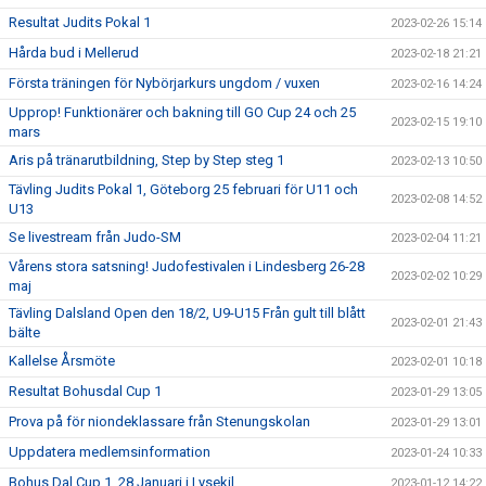
Resultat Judits Pokal 1
2023-02-26 15:14
Hårda bud i Mellerud
2023-02-18 21:21
Första träningen för Nybörjarkurs ungdom / vuxen
2023-02-16 14:24
Upprop! Funktionärer och bakning till GO Cup 24 och 25
2023-02-15 19:10
mars
Aris på tränarutbildning, Step by Step steg 1
2023-02-13 10:50
Tävling Judits Pokal 1, Göteborg 25 februari för U11 och
2023-02-08 14:52
U13
Se livestream från Judo-SM
2023-02-04 11:21
Vårens stora satsning! Judofestivalen i Lindesberg 26-28
2023-02-02 10:29
maj
Tävling Dalsland Open den 18/2, U9-U15 Från gult till blått
2023-02-01 21:43
bälte
Kallelse Årsmöte
2023-02-01 10:18
Resultat Bohusdal Cup 1
2023-01-29 13:05
Prova på för niondeklassare från Stenungskolan
2023-01-29 13:01
Uppdatera medlemsinformation
2023-01-24 10:33
Bohus Dal Cup 1, 28 Januari i Lysekil
2023-01-12 14:22