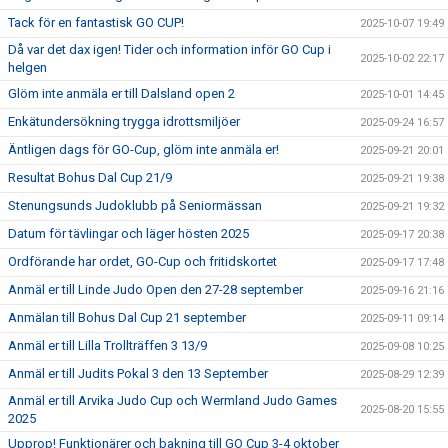
Tack för en fantastisk GO CUP!
2025-10-07 19:49
Då var det dax igen! Tider och information inför GO Cup i
2025-10-02 22:17
helgen
Glöm inte anmäla er till Dalsland open 2
2025-10-01 14:45
Enkätundersökning trygga idrottsmiljöer
2025-09-24 16:57
Äntligen dags för GO-Cup, glöm inte anmäla er!
2025-09-21 20:01
Resultat Bohus Dal Cup 21/9
2025-09-21 19:38
Stenungsunds Judoklubb på Seniormässan
2025-09-21 19:32
Datum för tävlingar och läger hösten 2025
2025-09-17 20:38
Ordförande har ordet, GO-Cup och fritidskortet
2025-09-17 17:48
Anmäl er till Linde Judo Open den 27-28 september
2025-09-16 21:16
Anmälan till Bohus Dal Cup 21 september
2025-09-11 09:14
Anmäl er till Lilla Trollträffen 3 13/9
2025-09-08 10:25
Anmäl er till Judits Pokal 3 den 13 September
2025-08-29 12:39
Anmäl er till Arvika Judo Cup och Wermland Judo Games
2025-08-20 15:55
2025
Upprop! Funktionärer och bakning till GO Cup 3-4 oktober