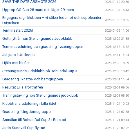
SAVE-THE-DATE ÅRSMÖTE 2026
2026-01-19 20:36
Upprop GO Cup 28 mars och läger 29 mars
2026-01-07 15:43
Engagera dig i klubben – vi söker ledamot och suppleanter
2026-01-05 18:35
i styrelsen
Terminsstart 2026!
2026-01-05 11:06
Gott nytt år från Stenungsunds Judoklubb
2025-12-29 21:38
Terminsavslutning och gradering i vuxengruppen
2025-12-17 13:52
Jul-judo i Uddevalla
2025-12-11 14:24
Hjälp oss bli fler!
2025-12-06 18:59
Stenungsunds judoklubb på Bohusdal Cup 3
2025-12-06 18:42
Gradering i knatte- och barngruppen
2025-12-01 11:54
Resultat Lilla Trollträffen
2025-12-01 09:06
Träningstävling hos Stenungsunds judoklubb
2025-12-01 08:50
Klubbtränarutbildning i Lilla Edet
2025-11-24 10:03
Gradering i Ungdomsgruppen
2025-11-24 07:58
Anmälan till Bohus-Dal Cup 3 i Brastad
2025-11-21 09:44
Judo Sundvall Cup flyttad
2025-11-20 07:22