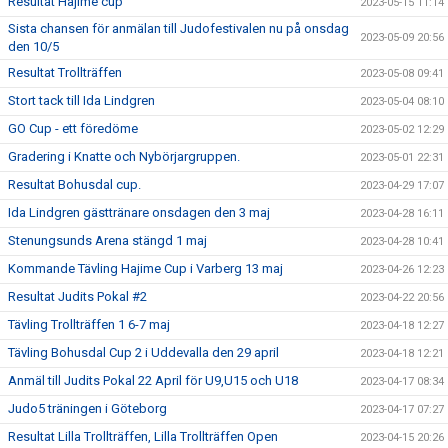
Resultat Hajime cup
2023-05-15 11:14
Sista chansen för anmälan till Judofestivalen nu på onsdag
2023-05-09 20:56
den 10/5
Resultat Trollträffen
2023-05-08 09:41
Stort tack till Ida Lindgren
2023-05-04 08:10
GO Cup - ett föredöme
2023-05-02 12:29
Gradering i Knatte och Nybörjargruppen.
2023-05-01 22:31
Resultat Bohusdal cup.
2023-04-29 17:07
Ida Lindgren gästtränare onsdagen den 3 maj
2023-04-28 16:11
Stenungsunds Arena stängd 1 maj
2023-04-28 10:41
Kommande Tävling Hajime Cup i Varberg 13 maj
2023-04-26 12:23
Resultat Judits Pokal #2
2023-04-22 20:56
Tävling Trollträffen 1 6-7 maj
2023-04-18 12:27
Tävling Bohusdal Cup 2 i Uddevalla den 29 april
2023-04-18 12:21
Anmäl till Judits Pokal 22 April för U9,U15 och U18
2023-04-17 08:34
Judo5 träningen i Göteborg
2023-04-17 07:27
Resultat Lilla Trollträffen, Lilla Trollträffen Open
2023-04-15 20:26