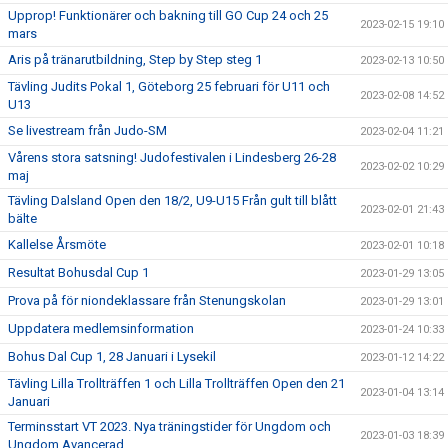
Upprop! Funktionärer och bakning till GO Cup 24 och 25
2023-02-15 19:10
mars
Aris på tränarutbildning, Step by Step steg 1
2023-02-13 10:50
Tävling Judits Pokal 1, Göteborg 25 februari för U11 och
2023-02-08 14:52
U13
Se livestream från Judo-SM
2023-02-04 11:21
Vårens stora satsning! Judofestivalen i Lindesberg 26-28
2023-02-02 10:29
maj
Tävling Dalsland Open den 18/2, U9-U15 Från gult till blått
2023-02-01 21:43
bälte
Kallelse Årsmöte
2023-02-01 10:18
Resultat Bohusdal Cup 1
2023-01-29 13:05
Prova på för niondeklassare från Stenungskolan
2023-01-29 13:01
Uppdatera medlemsinformation
2023-01-24 10:33
Bohus Dal Cup 1, 28 Januari i Lysekil
2023-01-12 14:22
Tävling Lilla Trollträffen 1 och Lilla Trollträffen Open den 21
2023-01-04 13:14
Januari
Terminsstart VT 2023. Nya träningstider för Ungdom och
2023-01-03 18:39
Ungdom Avancerad