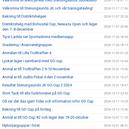
Välkomna till årets julfest med Stenungsunds Judoklubb!
2024-11-18 07:11
Välkomna till Stenungsunds JK och vår träningstävling!
2024-11-17 17:46
Bakning till Distriktshelgen
2024-11-07 20:26
Distriktshelg med Bohusdal Cup, Newaza Open och läger
2024-11-07 20:06
den 7- 8 december
Tips! Ladda ner Sportadmins medlemsapp
2024-11-06 18:34
Gradering i Avanceratgruppen
2024-11-06 18:13
Anmälan till Lilla Trollträffen 4
2024-11-05 07:23
Lyckat läger i samband med GO-cup
2024-10-27 10:44
Anmäl er till Trollträffen 2 9-10 November
2024-10-21 19:35
Anmäl er till Judits Pokal 4 den 2 november
2024-10-21 19:27
Resultat Stenungsunds JK GO-Cup 2 2024
2024-10-21 18:47
Stort Tack till alla funktionärer på GO Cup
2024-10-19 23:43
Då var det dax igen! Tider och information inför GO Cup
2024-10-17 19:29
Bakning till GO Cup på lördag
2024-10-13 19:46
Anmäl er till GO-Cup #2 och läger den 19-20 oktober
2024-10-07 17:29
Nybörjargrupper i höst
2024-10-01 08:31