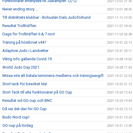
Funktionärer efterlyses till Julkampen 12/12
2021-12-02 21:30
Never ending story.....
2021-12-01 08:35
Till distriktets klubbar - Bohuslän Dals Judoförbund
2021-11-15 10:50
Resultat Trollträffen
2021-11-07 18:55
Dags för Trollträffen 6 & 7 nov!
2021-11-03 20:58
Träning på höstlovet v44?
2021-10-31 22:13
Adaptive Judo i Landvetter
2021-10-31 20:11
Viktig info gällande Covid-19
2021-10-28 19:02
World Judo Day 2021
2021-10-28 11:45
Missa inte att betala terminens medlems och träningsavgift
2021-10-27 22:53
Stort tack för besöket Ida!
2021-10-25 21:12
Stort Tack till alla funktionärer på GO Cup
2021-10-24 12:42
Resultat vid GO-cup och BNC
2021-10-23 19:49
Då var det dax för GO Cup
2021-10-22 15:12
Budo Nord cup!
2021-10-21 13:24
GO-cup på lördag
2021-10-21 12:30