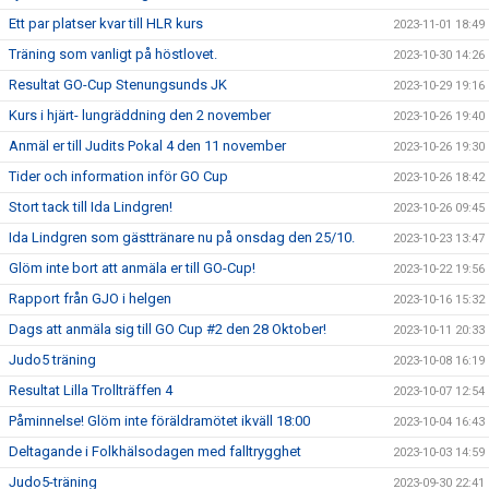
Ett par platser kvar till HLR kurs
2023-11-01 18:49
Träning som vanligt på höstlovet.
2023-10-30 14:26
Resultat GO-Cup Stenungsunds JK
2023-10-29 19:16
Kurs i hjärt- lungräddning den 2 november
2023-10-26 19:40
Anmäl er till Judits Pokal 4 den 11 november
2023-10-26 19:30
Tider och information inför GO Cup
2023-10-26 18:42
Stort tack till Ida Lindgren!
2023-10-26 09:45
Ida Lindgren som gästtränare nu på onsdag den 25/10.
2023-10-23 13:47
Glöm inte bort att anmäla er till GO-Cup!
2023-10-22 19:56
Rapport från GJO i helgen
2023-10-16 15:32
Dags att anmäla sig till GO Cup #2 den 28 Oktober!
2023-10-11 20:33
Judo5 träning
2023-10-08 16:19
Resultat Lilla Trollträffen 4
2023-10-07 12:54
Påminnelse! Glöm inte föräldramötet ikväll 18:00
2023-10-04 16:43
Deltagande i Folkhälsodagen med falltrygghet
2023-10-03 14:59
Judo5-träning
2023-09-30 22:41