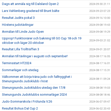
Dags att anmäla sig till Dalsland Open 2
2024-09-30 21:11
Lars Vahlenberg graderad till Brunt bälte
2024-09-23 07:23
Resultat Judits pokal 3
2024-09-16 10:00
Höstens judotävlingar
2024-09-08 19:43
Anmälan till Linde Judo Open
2024-09-08 19:29
Upprop! Funktionärer och bakning till GO Cup 18 och 19
2024-09-03 21:02
oktober och läger 20 oktober
Resultat Lilla Trollträffen 3
2024-09-01 20:07
Anmälan till tävlingar i augusti och september!
2024-08-17 16:05
Terminsstart HT2024
2024-08-17 16:01
Sommarläger och utedag
2024-08-17 15:31
Välkommen att börja träna judo och falltrygghet i
2024-08-11 09:24
Stenungsunds Judoklubb i höst
Stenungsunds Judoklubbs utedag den 17/8
2024-08-08 19:03
Stenungunds Judoklubbs sommarläger 2024
2024-08-08 18:46
Judo-Sommarskola i Frölunda V.26
2024-06-07 09:47
Resultat Bohus Dal Cup 2
2024-06-02 20:43