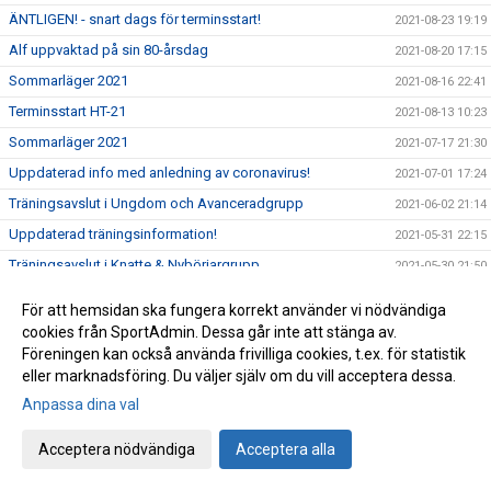
ÄNTLIGEN! - snart dags för terminsstart!
2021-08-23 19:19
Alf uppvaktad på sin 80-årsdag
2021-08-20 17:15
Sommarläger 2021
2021-08-16 22:41
Terminsstart HT-21
2021-08-13 10:23
Sommarläger 2021
2021-07-17 21:30
Uppdaterad info med anledning av coronavirus!
2021-07-01 17:24
Träningsavslut i Ungdom och Avanceradgrupp
2021-06-02 21:14
Uppdaterad träningsinformation!
2021-05-31 22:15
Träningsavslut i Knatte & Nybörjargrupp.
2021-05-30 21:50
Ny träningsinformation VT-21
2021-04-22 21:38
För att hemsidan ska fungera korrekt använder vi nödvändiga
Träningsuppdatering - April, VT-2021
2021-04-12 16:35
cookies från SportAdmin. Dessa går inte att stänga av.
Föreningen kan också använda frivilliga cookies, t.ex. för statistik
Träningsuppehåll i påsk!
2021-03-29 20:52
eller marknadsföring. Du väljer själv om du vill acceptera dessa.
Alla måste hjälpa till .....
2021-03-03 12:52
Anpassa dina val
Träning på Sportlovet?
2021-02-12 19:21
Lättade restriktioner för ungdomar i gymnasieåldern, födda
Acceptera nödvändiga
Acceptera alla
2021-02-05 19:33
-02 och senare.