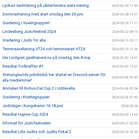
Lyckad samträning på vårterminens sista träning.
2024-05-30 11:45
Sommarträning med start onsdag den 26 juni.
2024-05-28 14:51
Gradering i Vuxengruppen!
2024-05-24 11:17
Lindesberg Judofestival 2024
2024-05-22 08:15
Gradering i Judo för alla
2024-05-15 20:17
Terminsavslutning VT24 och terminsstart HT24
2024-05-10 15:36
Ida Lindgren gästtränare nu på onsdag den 8 maj
2024-05-07 14:01
Resultat Trollträffen #1
2024-05-07 13:51
Stenungsunds judoklubb har startat en Discord-server för
2024-05-06 09:43
alla medlemmar!
Anmälan till Bohus-Dal Cup 2 i Uddevalla
2024-05-06 09:34
Gradering i Knattegruppen
2024-05-06 07:40
Judoläger i Kungshamn 16-18 juni
2024-05-06
Resultat Hajime Cup 2024
2024-05-03 13:50
Infomail för Judofestivalen
2024-04-27 20:55
Resultat Lilla Judits och Judits Pokal 2
2024-04-20 16:29