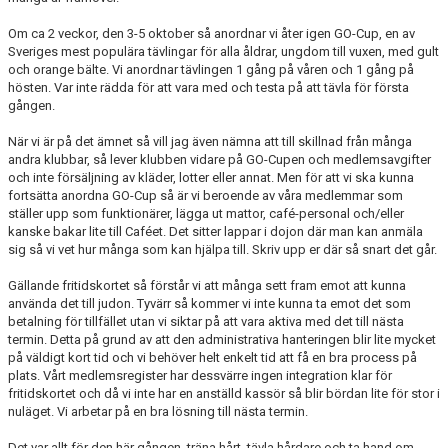
Om ca 2 veckor, den 3-5 oktober så anordnar vi åter igen GO-Cup, en av
Sveriges mest populära tävlingar för alla åldrar, ungdom till vuxen, med gult
och orange bälte. Vi anordnar tävlingen 1 gång på våren och 1 gång på
hösten. Var inte rädda för att vara med och testa på att tävla för första
gången.
När vi är på det ämnet så vill jag även nämna att till skillnad från många
andra klubbar, så lever klubben vidare på GO-Cupen och medlemsavgifter
och inte försäljning av kläder, lotter eller annat. Men för att vi ska kunna
fortsätta anordna GO-Cup så är vi beroende av våra medlemmar som
ställer upp som funktionärer, lägga ut mattor, café-personal och/eller
kanske bakar lite till Caféet. Det sitter lappar i dojon där man kan anmäla
sig så vi vet hur många som kan hjälpa till. Skriv upp er där så snart det går.
Gällande fritidskortet så förstår vi att många sett fram emot att kunna
använda det till judon. Tyvärr så kommer vi inte kunna ta emot det som
betalning för tillfället utan vi siktar på att vara aktiva med det till nästa
termin. Detta på grund av att den administrativa hanteringen blir lite mycket
på väldigt kort tid och vi behöver helt enkelt tid att få en bra process på
plats. Vårt medlemsregister har dessvärre ingen integration klar för
fritidskortet och då vi inte har en anställd kassör så blir bördan lite för stor i
nuläget. Vi arbetar på en bra lösning till nästa termin.
Det var allt för den här gången, träna hårt, tävla hårdare och ta hand om