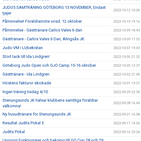
JUDO5 SAMTRÄNING GÖTEBORG 13 NOVEMBER, Endast
2022-10-12 10:06
tjejer
Påminnelse! Föräldramöte onsd. 12 oktober
2022-10-10 19:16
Påminnelse - Gästtränare Carlos Vales 6 dan
2022-10-09 18:43
Gästtränare - Carlos Vales 6 Dan, Alingsås JK
2022-10-09 17:55
Judo-VM i Uzbekistan
2022-10-07 19:43
Stort tack till Ida Lindgren!
2022-10-05 21:32
Göteborg Judo Open och GJO Camp 15-16 oktober
2022-10-05 12:37
Gästtränare - Ida Lindgren
2022-10-02 21:40
Höstens fakturor skickade
2022-10-01 19:37
Ingen träning tisdag 4/10
2022-09-29 22:30
Stenungsunds JK hälsar klubbens samtliga föräldrar
2022-09-28 16:44
välkomna!
Ny huvudtränare för Stenungsunds JK
2022-09-21 16:08
Resultat Judits Pokal 3
2022-09-17 14:56
Judits Pokal
2022-09-16 23:24
Upprop! Funktionärer och bakning till GO Cup 28 och 29