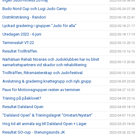
Ingen Judo-fitness 26 maj
2022-05-26 08:45
Budo Nord Cup och Lugi Judo Camp
2022-05-24 07:38
Distriktsträning - Randori
2022-05-18 22:41
Lyckad gradering i gruppen "Judo för alla"
2022-05-18 21:17
Utedagen 2022 - 6 juni
2022-05-18 17:19
Terminsslut! VT-22
2022-05-15 20:15
Resultat Trollträffen.
2022-05-15 16:15
Närhälsan Rehab Nösnäs och Judoklubben har nu blivit
2022-05-13 20:06
samarbetspartners vid skador och rehabilitering
Trollträffen, Riksmästerskap och Judofestival.
2022-05-10 12:00
Avslutning & gradering knattegrupp och nyb.grupp
2022-05-09 23:00
Paus för Motionsgruppen resten av terminen
2022-04-27 10:31
Träning på påsklovet?
2022-04-09 23:16
Resultat Dalsland Open
2022-04-09 18:13
"Dalsland Open" & Träningslägret "Omstart/Nystart"
2022-04-07 19:24
Hög tid att anmäla sig till Dalsland Open + Läger
2022-03-29 18:05
Resultat GO-cup - Stenungsunds JK
2022-03-26 22:10