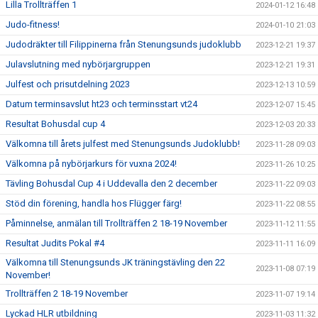
Lilla Trollträffen 1
2024-01-12 16:48
Judo-fitness!
2024-01-10 21:03
Judodräkter till Filippinerna från Stenungsunds judoklubb
2023-12-21 19:37
Julavslutning med nybörjargruppen
2023-12-21 19:31
Julfest och prisutdelning 2023
2023-12-13 10:59
Datum terminsavslut ht23 och terminsstart vt24
2023-12-07 15:45
Resultat Bohusdal cup 4
2023-12-03 20:33
Välkomna till årets julfest med Stenungsunds Judoklubb!
2023-11-28 09:03
Välkomna på nybörjarkurs för vuxna 2024!
2023-11-26 10:25
Tävling Bohusdal Cup 4 i Uddevalla den 2 december
2023-11-22 09:03
Stöd din förening, handla hos Flügger färg!
2023-11-22 08:55
Påminnelse, anmälan till Trollträffen 2 18-19 November
2023-11-12 11:55
Resultat Judits Pokal #4
2023-11-11 16:09
Välkomna till Stenungsunds JK träningstävling den 22
2023-11-08 07:19
November!
Trollträffen 2 18-19 November
2023-11-07 19:14
Lyckad HLR utbildning
2023-11-03 11:32