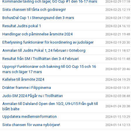
Kommande tävling och läger, GO Cup #1 den 16-17 mars
2024-02-29 17:18
Sista chansen till tårta och godisregn!
2024-02-25 12:19
BohusDal Cup 1 i Stenungsund den 3 mars
2024-02-24 17:00
Resultat Judits pokal 1
2024-02-24 16:10
Handlingar och påminnelse årsmöte 2024
2024-02-21 19:48
Efterlysning funktionärer för koordinering av judoläger
2024-02-19 20:30
Anmälan till Judits Pokal 1, 24 februari i Göteborg
2024-02-11 18:57
Resultat från SM i Trollhättan den 3-4 Februari
2024-02-10 11:48
Upprop! Funktionärer och bakning till GO Cup 15 och 16
2024-02-07 20:46
mars och läger 17 mars
Kallelse till årsmöte 2024
2024-02-04 19:29
Dräkter framme i Filippinerna
2024-02-03 13:31
Judo-SM 2024 Pågår nu i Trollhättan
2024-02-03 08:48
Anmälan till Dalsland Open den 10/2, U9-U15 Från gult till
2024-01-24 20:38
blått bälte
Uppdatera medlemsinformation
2024-01-15 13:29
Sista chansen för vuxna nybörjare!
2024-01-14 12:13