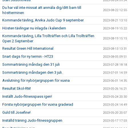
2023-08-24 09:34
Du har väl inte missat att anmäla dig/ditt barn till
2023-08-22 12:55
höstterminen
Kommande tävling, Arvika Judo Cup 9 september
2023-08-21 13:10
Hösten tävlingar nu inlagda i kalendern
2023-08-19 15:22
Kommande tävling, Lilla Trollträffen och Lilla Trollträffen
2023-08-19 15:15
Open 2 September
Resultat Green Hill International
2023-08-13 13:31
Snart dags för ny termin - HT23
2023-08-05 09:51
Sommarträning måndag den 31 juli
2023-07-28 18:18
Sommarträning måndagen den 3 juli.
2023-07-01 14:59
Avslutning för nybörjargruppen för vuxna
2023-06-01 14:35
Resultat Skol-RM
2023-05-26 16:21
Inställt Judo-fitnesspass igen!
2023-05-24 20:30
Första nybörjargruppen för vuxna graderad
2023-05-24 14:49
Guld till Josefine!
2023-05-20 20:07
Inställd träning Judo-fitnessgruppen
2023-05-17 17:03