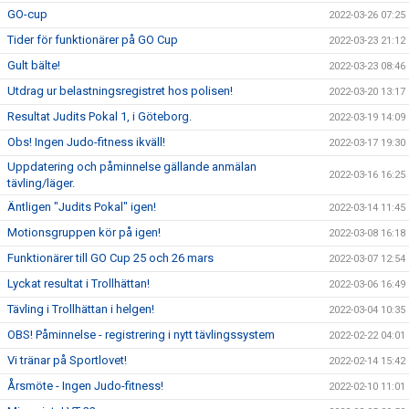
GO-cup
2022-03-26 07:25
Tider för funktionärer på GO Cup
2022-03-23 21:12
Gult bälte!
2022-03-23 08:46
Utdrag ur belastningsregistret hos polisen!
2022-03-20 13:17
Resultat Judits Pokal 1, i Göteborg.
2022-03-19 14:09
Obs! Ingen Judo-fitness ikväll!
2022-03-17 19:30
Uppdatering och påminnelse gällande anmälan
2022-03-16 16:25
tävling/läger.
Äntligen "Judits Pokal" igen!
2022-03-14 11:45
Motionsgruppen kör på igen!
2022-03-08 16:18
Funktionärer till GO Cup 25 och 26 mars
2022-03-07 12:54
Lyckat resultat i Trollhättan!
2022-03-06 16:49
Tävling i Trollhättan i helgen!
2022-03-04 10:35
OBS! Påminnelse - registrering i nytt tävlingssystem
2022-02-22 04:01
Vi tränar på Sportlovet!
2022-02-14 15:42
Årsmöte - Ingen Judo-fitness!
2022-02-10 11:01