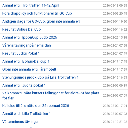
Anmäl er till Trollträffen 11-12 April
2026-03-19 09:35
Föräldrapolicy och funktionärer till GO Cup
2026-03-08 20:45
Äntligen dags för GO-Cup, glöm inte anmäla er!
2026-03-04 19:20
Resultat Bohus Dal Cup
2026-03-04 16:52
Anmäl er till IpponCup Judo 2026
2026-02-25 13:18
Vårens tävlingar på hemsidan
2026-02-24 07:58
Resultat Judits Pokal 1
2026-02-24 07:49
Anmäl er till Bohus-Dal cup 1
2026-02-17 17:45
Glöm inte anmäla er till årsmötet!
2026-02-17 17:39
Stenungsunds judoklubb på Lilla Trollträffen 1
2026-02-15 16:53
Anmäl er till Judits pokal 1
2026-02-06 09:19
Välkomna till våra kurser i falltrygghet för äldre - vi har plats
2026-02-06 07:09
för fler!
Kallelse till årsmöte den 25 februari 2026
2026-02-02 17:04
Anmäl er till Lilla Trollträffen 1
2026-02-02 07:03
Vårterminens tävlingar
2026-01-19 21:02