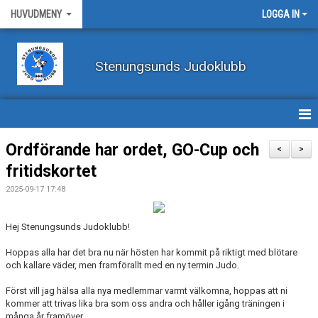
HUVUDMENY
LOGGA IN
Stenungsunds Judoklubb
HEM
Ordförande har ordet, GO-Cup och
<
>
fritidskortet
FÖRBUNDSNYHETER
2025-09-17 17:48
BILDER
Hej Stenungsunds Judoklubb!
BÖRJA TRÄNA JUDO
Hoppas alla har det bra nu när hösten har kommit på riktigt med blötare
och kallare väder, men framförallt med en ny termin Judo.
BLI MEDLEM
Först vill jag hälsa alla nya medlemmar varmt välkomna, hoppas att ni
VECKOSCHEMA
kommer att trivas lika bra som oss andra och håller igång träningen i
många år framöver.