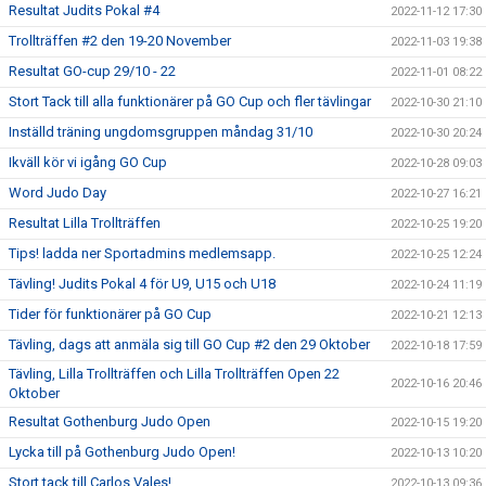
Resultat Judits Pokal #4
2022-11-12 17:30
Trollträffen #2 den 19-20 November
2022-11-03 19:38
Resultat GO-cup 29/10 - 22
2022-11-01 08:22
Stort Tack till alla funktionärer på GO Cup och fler tävlingar
2022-10-30 21:10
Inställd träning ungdomsgruppen måndag 31/10
2022-10-30 20:24
Ikväll kör vi igång GO Cup
2022-10-28 09:03
Word Judo Day
2022-10-27 16:21
Resultat Lilla Trollträffen
2022-10-25 19:20
Tips! ladda ner Sportadmins medlemsapp.
2022-10-25 12:24
Tävling! Judits Pokal 4 för U9, U15 och U18
2022-10-24 11:19
Tider för funktionärer på GO Cup
2022-10-21 12:13
Tävling, dags att anmäla sig till GO Cup #2 den 29 Oktober
2022-10-18 17:59
Tävling, Lilla Trollträffen och Lilla Trollträffen Open 22
2022-10-16 20:46
Oktober
Resultat Gothenburg Judo Open
2022-10-15 19:20
Lycka till på Gothenburg Judo Open!
2022-10-13 10:20
Stort tack till Carlos Vales!
2022-10-13 09:36