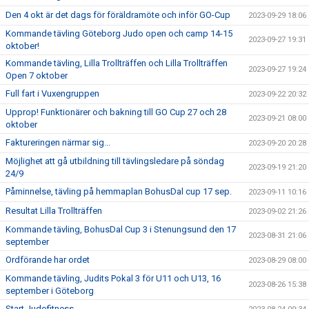
Den 4 okt är det dags för föräldramöte och inför GO-Cup
2023-09-29 18:06
Kommande tävling Göteborg Judo open och camp 14-15
2023-09-27 19:31
oktober!
Kommande tävling, Lilla Trollträffen och Lilla Trollträffen
2023-09-27 19:24
Open 7 oktober
Full fart i Vuxengruppen
2023-09-22 20:32
Upprop! Funktionärer och bakning till GO Cup 27 och 28
2023-09-21 08:00
oktober
Faktureringen närmar sig...
2023-09-20 20:28
Möjlighet att gå utbildning till tävlingsledare på söndag
2023-09-19 21:20
24/9
Påminnelse, tävling på hemmaplan BohusDal cup 17 sep.
2023-09-11 10:16
Resultat Lilla Trollträffen
2023-09-02 21:26
Kommande tävling, BohusDal Cup 3 i Stenungsund den 17
2023-08-31 21:06
september
Ordförande har ordet
2023-08-29 08:00
Kommande tävling, Judits Pokal 3 för U11 och U13, 16
2023-08-26 15:38
september i Göteborg
Start Judofitness