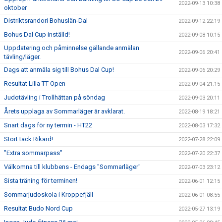
2022-09-13 10:38
oktober
Distriktsrandori Bohuslän-Dal
2022-09-12 22:19
Bohus Dal Cup inställd!
2022-09-08 10:15
Uppdatering och påminnelse gällande anmälan
2022-09-06 20:41
tävling/läger.
Dags att anmäla sig till Bohus Dal Cup!
2022-09-06 20:29
Resultat Lilla TT Open
2022-09-04 21:15
Judotävling i Trollhättan på söndag
2022-09-03 20:11
Årets upplaga av Sommarläger är avklarat.
2022-08-19 18:21
Snart dags för ny termin - HT22
2022-08-03 17:32
Stort tack Rikard!
2022-07-28 22:09
"Extra sommarpass"
2022-07-20 22:37
Välkomna till klubbens - Endags "Sommarläger"
2022-07-03 23:12
Sista träning för terminen!
2022-06-01 12:15
Sommarjudoskola i Kroppefjäll
2022-06-01 08:55
Resultat Budo Nord Cup
2022-05-27 13:19