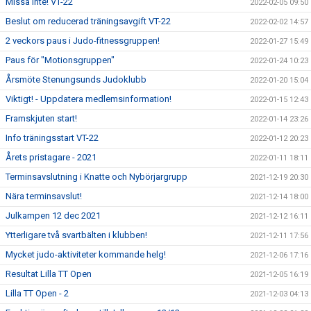
Missa inte! VT-22
2022-02-05 09:50
Beslut om reducerad träningsavgift VT-22
2022-02-02 14:57
2 veckors paus i Judo-fitnessgruppen!
2022-01-27 15:49
Paus för "Motionsgruppen"
2022-01-24 10:23
Årsmöte Stenungsunds Judoklubb
2022-01-20 15:04
Viktigt! - Uppdatera medlemsinformation!
2022-01-15 12:43
Framskjuten start!
2022-01-14 23:26
Info träningsstart VT-22
2022-01-12 20:23
Årets pristagare - 2021
2022-01-11 18:11
Terminsavslutning i Knatte och Nybörjargrupp
2021-12-19 20:30
Nära terminsavslut!
2021-12-14 18:00
Julkampen 12 dec 2021
2021-12-12 16:11
Ytterligare två svartbälten i klubben!
2021-12-11 17:56
Mycket judo-aktiviteter kommande helg!
2021-12-06 17:16
Resultat Lilla TT Open
2021-12-05 16:19
Lilla TT Open - 2
2021-12-03 04:13