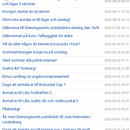
2025-08-20 09:43
och läger 5 oktober
Imorgon startar en ny termin!
2025-08-17 15:54
Glöm inte anmäla er till läger och utedag!
2025-08-10 20:19
Välkomna till Stenungsunds Judoklubbs utedag den 16/8
2025-07-30 18:15
Välkommen på kurs i falltrygghet för äldre
2025-07-12 07:29
Vill du eller någon du känner prova judo i höst?
2025-06-30 07:21
Sommarträningen börjar nu på onsdag.
2025-06-29 22:00
Glad sommar alla judokompisar!
2025-06-02 07:11
Grattis Alf Tornberg!
2025-05-26 21:08
Elma Lundhag ny ungdomsrepresentant
2025-05-26 21:03
Dags att anmäla er till Bohusdal Cup 1
2025-04-27 20:47
Anmäl er till Lilla Trollträffen 2
2025-04-23 18:47
Anmäl er till Lilla Judits vår och Judits pokal 2
2025-04-23 18:29
Påskledigt
2025-04-13 20:31
Åk med Stenungsunds judoklubb till Judofestivalen i
2025-04-05 19:30
Lindesberg
Dags att anmäla sig till Hajime cup i Varberg 26 april!
2025-04-05 19:19