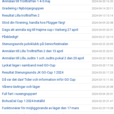
Anmälan till Trollträffen 1 4-5 maj
2024-04-20 16:20
Gradering i Nybörjargruppen
2024-04-14 20:11
Resultat Lilla trollträffen 2
2024-04-13 15:14
Stöd din förening, handla hos Flügger färg!
2024-04-09 20:38
Dags att anmäla sig till Hajime cup i Varberg 27 april
2024-04-09 20:31
Påskledigt!
2024-03-27 23:13
Stenungsunds judoklubb på Seniorfestivalen
2024-03-25 20:09
Anmälan till Lilla Trollträffen 2 den 13 april
2024-03-25 20:01
Anmälan till Lilla Judits 1 och Judits pokal 2 den 20 april
2024-03-20 18:02
Lyckat läger i samband med GO-Cup
2024-03-20 17:34
Resultat Stenungsunds JK GO-Cup 1 2024
2024-03-20 17:23
Då var det dax! Tider och information inför GO Cup
2024-03-15 11:05
Vårens tävlingar och läger
2024-03-04 20:38
Full fart i vuxengruppen!
2024-03-04 20:31
BohusDal Cup 1 2024 Inställd
2024-02-29 21:47
Funktionärer för möjliggörande av läger den 17 mars
2024-02-29 19:28