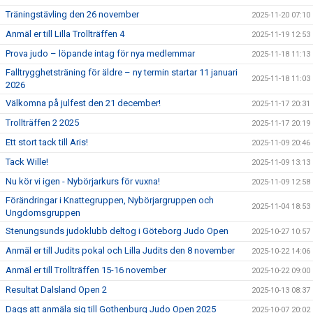
Träningstävling den 26 november
2025-11-20 07:10
Anmäl er till Lilla Trollträffen 4
2025-11-19 12:53
Prova judo – löpande intag för nya medlemmar
2025-11-18 11:13
Falltrygghetsträning för äldre – ny termin startar 11 januari
2025-11-18 11:03
2026
Välkomna på julfest den 21 december!
2025-11-17 20:31
Trollträffen 2 2025
2025-11-17 20:19
Ett stort tack till Aris!
2025-11-09 20:46
Tack Wille!
2025-11-09 13:13
Nu kör vi igen - Nybörjarkurs för vuxna!
2025-11-09 12:58
Förändringar i Knattegruppen, Nybörjargruppen och
2025-11-04 18:53
Ungdomsgruppen
Stenungsunds judoklubb deltog i Göteborg Judo Open
2025-10-27 10:57
Anmäl er till Judits pokal och Lilla Judits den 8 november
2025-10-22 14:06
Anmäl er till Trollträffen 15-16 november
2025-10-22 09:00
Resultat Dalsland Open 2
2025-10-13 08:37
Dags att anmäla sig till Gothenburg Judo Open 2025
2025-10-07 20:02