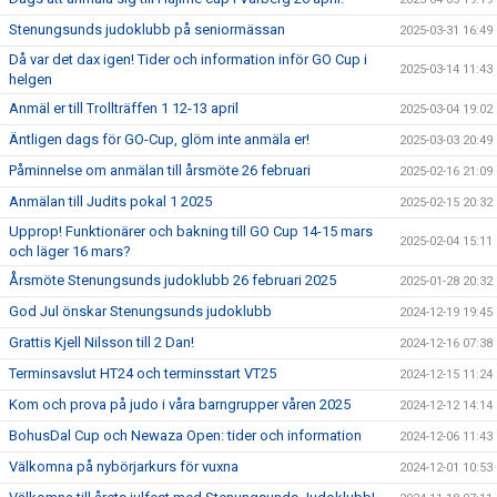
Stenungsunds judoklubb på seniormässan
2025-03-31 16:49
Då var det dax igen! Tider och information inför GO Cup i
2025-03-14 11:43
helgen
Anmäl er till Trollträffen 1 12-13 april
2025-03-04 19:02
Äntligen dags för GO-Cup, glöm inte anmäla er!
2025-03-03 20:49
Påminnelse om anmälan till årsmöte 26 februari
2025-02-16 21:09
Anmälan till Judits pokal 1 2025
2025-02-15 20:32
Upprop! Funktionärer och bakning till GO Cup 14-15 mars
2025-02-04 15:11
och läger 16 mars?
Årsmöte Stenungsunds judoklubb 26 februari 2025
2025-01-28 20:32
God Jul önskar Stenungsunds judoklubb
2024-12-19 19:45
Grattis Kjell Nilsson till 2 Dan!
2024-12-16 07:38
Terminsavslut HT24 och terminsstart VT25
2024-12-15 11:24
Kom och prova på judo i våra barngrupper våren 2025
2024-12-12 14:14
BohusDal Cup och Newaza Open: tider och information
2024-12-06 11:43
Välkomna på nybörjarkurs för vuxna
2024-12-01 10:53