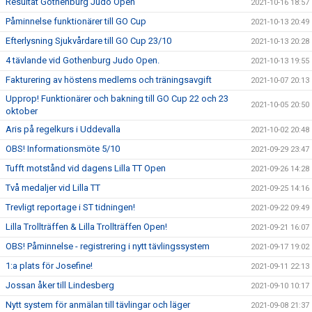
Resultat Gothenburg Judo Open
2021-10-16 18:57
Påminnelse funktionärer till GO Cup
2021-10-13 20:49
Efterlysning Sjukvårdare till GO Cup 23/10
2021-10-13 20:28
4 tävlande vid Gothenburg Judo Open.
2021-10-13 19:55
Fakturering av höstens medlems och träningsavgift
2021-10-07 20:13
Upprop! Funktionärer och bakning till GO Cup 22 och 23
2021-10-05 20:50
oktober
Aris på regelkurs i Uddevalla
2021-10-02 20:48
OBS! Informationsmöte 5/10
2021-09-29 23:47
Tufft motstånd vid dagens Lilla TT Open
2021-09-26 14:28
Två medaljer vid Lilla TT
2021-09-25 14:16
Trevligt reportage i ST tidningen!
2021-09-22 09:49
Lilla Trollträffen & Lilla Trollträffen Open!
2021-09-21 16:07
OBS! Påminnelse - registrering i nytt tävlingssystem
2021-09-17 19:02
1:a plats för Josefine!
2021-09-11 22:13
Jossan åker till Lindesberg
2021-09-10 10:17
Nytt system för anmälan till tävlingar och läger
2021-09-08 21:37