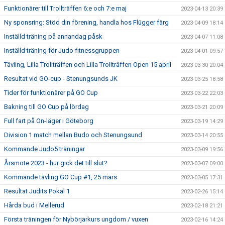
Funktionärer till Trollträffen 6:e och 7:e maj
2023-04-13 20:39
Ny sponsring: Stöd din förening, handla hos Flügger färg
2023-04-09 18:14
Inställd träning på annandag påsk
2023-04-07 11:08
Inställd träning för Judo-fitnessgruppen
2023-04-01 09:57
Tävling, Lilla Trollträffen och Lilla Trollträffen Open 15 april
2023-03-30 20:04
Resultat vid GO-cup - Stenungsunds JK
2023-03-25 18:58
Tider för funktionärer på GO Cup
2023-03-22 22:03
Bakning till GO Cup på lördag
2023-03-21 20:09
Full fart på On-läger i Göteborg
2023-03-19 14:29
Division 1 match mellan Budo och Stenungsund
2023-03-14 20:55
Kommande Judo5 träningar
2023-03-09 19:56
Årsmöte 2023 - hur gick det till slut?
2023-03-07 09:00
Kommande tävling GO Cup #1, 25 mars
2023-03-05 17:31
Resultat Judits Pokal 1
2023-02-26 15:14
Hårda bud i Mellerud
2023-02-18 21:21
Första träningen för Nybörjarkurs ungdom / vuxen
2023-02-16 14:24