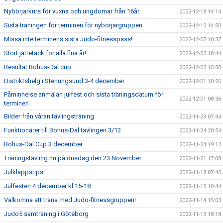
Nybörjarkurs för vuxna och ungdomar från 16år.
2022-12-18 14:14
Sista träningen för terminen för nybörjargruppen
2022-12-12 14:50
Missa inte terminens sista Judo-fitnesspass!
2022-12-07 10:37
Stort jättetack för alla fina år!
2022-12-03 18:44
Resultat Bohus-Dal cup.
2022-12-03 15:50
Distriktshelg i Stenungsund 3-4 december
2022-12-01 10:26
Påminnelse anmälan julfest och sista träningsdatum för
2022-12-01 08:36
terminen
Bilder från våran tävlingsträning.
2022-11-29 07:44
Funktionärer till Bohus-Dal tävlingen 3/12
2022-11-24 20:54
Bohus-Dal Cup 3 december
2022-11-24 19:12
Träningstävling nu på onsdag den 23 November
2022-11-21 17:08
Julklappstips!
2022-11-18 07:45
Julfesten 4 december kl 15-18
2022-11-15 10:44
Välkomna att träna med Judo-fitnessgruppen!
2022-11-14 15:03
Judo5 samträning i Göteborg
2022-11-13 18:18