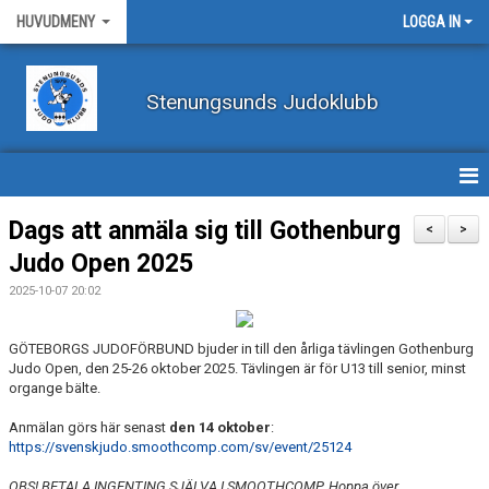
HUVUDMENY
LOGGA IN
Stenungsunds Judoklubb
HEM
Dags att anmäla sig till Gothenburg
<
>
Judo Open 2025
FÖRBUNDSNYHETER
2025-10-07 20:02
BILDER
GÖTEBORGS JUDOFÖRBUND bjuder in till den årliga tävlingen Gothenburg
BÖRJA TRÄNA JUDO
Judo Open, den 25-26 oktober 2025. Tävlingen är för U13 till senior, minst
organge bälte.
BLI MEDLEM
Anmälan görs här senast
den 14 oktober
:
https://svenskjudo.smoothcomp.com/sv/event/25124
VECKOSCHEMA
OBS! BETALA INGENTING SJÄLVA I SMOOTHCOMP. Hoppa över