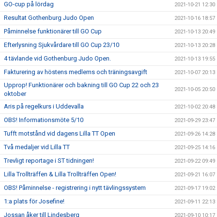
GO-cup på lördag
2021-10-21 12:30
Resultat Gothenburg Judo Open
2021-10-16 18:57
Påminnelse funktionärer till GO Cup
2021-10-13 20:49
Efterlysning Sjukvårdare till GO Cup 23/10
2021-10-13 20:28
4 tävlande vid Gothenburg Judo Open.
2021-10-13 19:55
Fakturering av höstens medlems och träningsavgift
2021-10-07 20:13
Upprop! Funktionärer och bakning till GO Cup 22 och 23
2021-10-05 20:50
oktober
Aris på regelkurs i Uddevalla
2021-10-02 20:48
OBS! Informationsmöte 5/10
2021-09-29 23:47
Tufft motstånd vid dagens Lilla TT Open
2021-09-26 14:28
Två medaljer vid Lilla TT
2021-09-25 14:16
Trevligt reportage i ST tidningen!
2021-09-22 09:49
Lilla Trollträffen & Lilla Trollträffen Open!
2021-09-21 16:07
OBS! Påminnelse - registrering i nytt tävlingssystem
2021-09-17 19:02
1:a plats för Josefine!
2021-09-11 22:13
Jossan åker till Lindesberg
2021-09-10 10:17