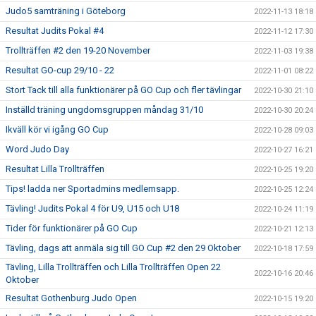
Judo5 samträning i Göteborg
2022-11-13 18:18
Resultat Judits Pokal #4
2022-11-12 17:30
Trollträffen #2 den 19-20 November
2022-11-03 19:38
Resultat GO-cup 29/10 - 22
2022-11-01 08:22
Stort Tack till alla funktionärer på GO Cup och fler tävlingar
2022-10-30 21:10
Inställd träning ungdomsgruppen måndag 31/10
2022-10-30 20:24
Ikväll kör vi igång GO Cup
2022-10-28 09:03
Word Judo Day
2022-10-27 16:21
Resultat Lilla Trollträffen
2022-10-25 19:20
Tips! ladda ner Sportadmins medlemsapp.
2022-10-25 12:24
Tävling! Judits Pokal 4 för U9, U15 och U18
2022-10-24 11:19
Tider för funktionärer på GO Cup
2022-10-21 12:13
Tävling, dags att anmäla sig till GO Cup #2 den 29 Oktober
2022-10-18 17:59
Tävling, Lilla Trollträffen och Lilla Trollträffen Open 22
2022-10-16 20:46
Oktober
Resultat Gothenburg Judo Open
2022-10-15 19:20