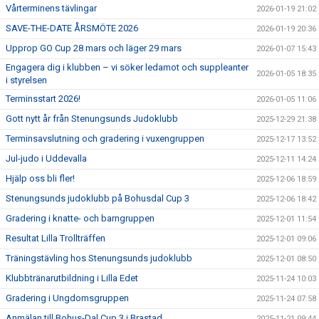
Vårterminens tävlingar
2026-01-19 21:02
SAVE-THE-DATE ÅRSMÖTE 2026
2026-01-19 20:36
Upprop GO Cup 28 mars och läger 29 mars
2026-01-07 15:43
Engagera dig i klubben – vi söker ledamot och suppleanter
2026-01-05 18:35
i styrelsen
Terminsstart 2026!
2026-01-05 11:06
Gott nytt år från Stenungsunds Judoklubb
2025-12-29 21:38
Terminsavslutning och gradering i vuxengruppen
2025-12-17 13:52
Jul-judo i Uddevalla
2025-12-11 14:24
Hjälp oss bli fler!
2025-12-06 18:59
Stenungsunds judoklubb på Bohusdal Cup 3
2025-12-06 18:42
Gradering i knatte- och barngruppen
2025-12-01 11:54
Resultat Lilla Trollträffen
2025-12-01 09:06
Träningstävling hos Stenungsunds judoklubb
2025-12-01 08:50
Klubbtränarutbildning i Lilla Edet
2025-11-24 10:03
Gradering i Ungdomsgruppen
2025-11-24 07:58
Anmälan till Bohus-Dal Cup 3 i Brastad
2025-11-21 09:44