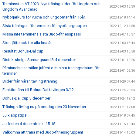
Terminsstart VT 2023. Nya träningstider för Ungdom och
2023-01-03 18:39
Ungdom Avancerad
Nybörjarkurs för vuxna och ungdomar från 16år.
2022-12-18 14:14
Sista träningen för terminen för nybörjargruppen
2022-12-12 14:50
Missa inte terminens sista Judo-fitnesspass!
2022-12-07 10:37
Stort jättetack för alla fina år!
2022-12-03 18:44
Resultat Bohus-Dal cup.
2022-12-03 15:50
Distriktshelg i Stenungsund 3-4 december
2022-12-01 10:26
Påminnelse anmälan julfest och sista träningsdatum för
2022-12-01 08:36
terminen
Bilder från våran tävlingsträning.
2022-11-29 07:44
Funktionärer till Bohus-Dal tävlingen 3/12
2022-11-24 20:54
Bohus-Dal Cup 3 december
2022-11-24 19:12
Träningstävling nu på onsdag den 23 November
2022-11-21 17:08
Julklappstips!
2022-11-18 07:45
Julfesten 4 december kl 15-18
2022-11-15 10:44
Välkomna att träna med Judo-fitnessgruppen!
2022-11-14 15:03