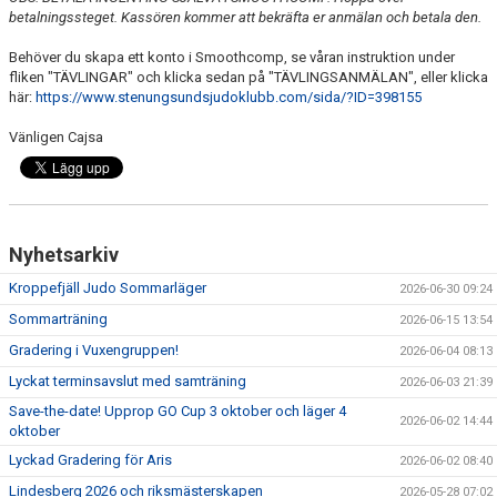
betalningssteget. Kassören kommer att bekräfta er anmälan och betala den.
Behöver du skapa ett konto i Smoothcomp, se våran instruktion under
fliken "TÄVLINGAR" och klicka sedan på "TÄVLINGSANMÄLAN", eller klicka
här:
https://www.stenungsundsjudoklubb.com/sida/?ID=398155
Vänligen Cajsa
Nyhetsarkiv
Kroppefjäll Judo Sommarläger
2026-06-30 09:24
Sommarträning
2026-06-15 13:54
Gradering i Vuxengruppen!
2026-06-04 08:13
Lyckat terminsavslut med samträning
2026-06-03 21:39
Save-the-date! Upprop GO Cup 3 oktober och läger 4
2026-06-02 14:44
oktober
Lyckad Gradering för Aris
2026-06-02 08:40
Lindesberg 2026 och riksmästerskapen
2026-05-28 07:02