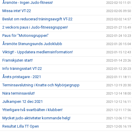
Årsmöte - Ingen Judo-fitness!
2022-02-10 11:01
Missa inte! VT-22
2022-02-05 09:50
Beslut om reducerad träningsavgift VT-22
2022-02-02 14:57
2 veckors paus i Judo-fitnessgruppen!
2022-01-27 15:49
Paus för "Motionsgruppen"
2022-01-24 10:23
Årsmöte Stenungsunds Judoklubb
2022-01-20 15:04
Viktigt! - Uppdatera medlemsinformation!
2022-01-15 12:43
Framskjuten start!
2022-01-14 23:26
Info träningsstart VT-22
2022-01-12 20:23
Årets pristagare - 2021
2022-01-11 18:11
Terminsavslutning i Knatte och Nybörjargrupp
2021-12-19 20:30
Nära terminsavslut!
2021-12-14 18:00
Julkampen 12 dec 2021
2021-12-12 16:11
Ytterligare två svartbälten i klubben!
2021-12-11 17:56
Mycket judo-aktiviteter kommande helg!
2021-12-06 17:16
Resultat Lilla TT Open
2021-12-05 16:19