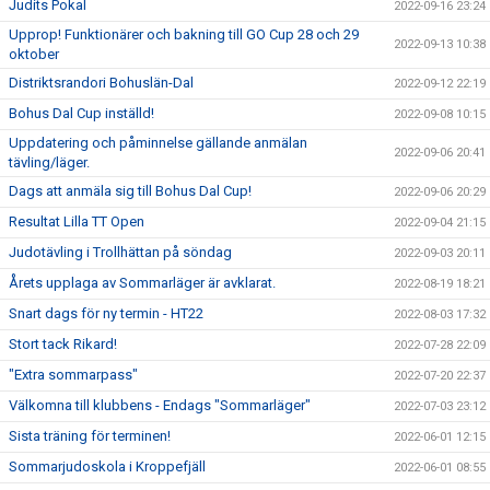
Judits Pokal
2022-09-16 23:24
Upprop! Funktionärer och bakning till GO Cup 28 och 29
2022-09-13 10:38
oktober
Distriktsrandori Bohuslän-Dal
2022-09-12 22:19
Bohus Dal Cup inställd!
2022-09-08 10:15
Uppdatering och påminnelse gällande anmälan
2022-09-06 20:41
tävling/läger.
Dags att anmäla sig till Bohus Dal Cup!
2022-09-06 20:29
Resultat Lilla TT Open
2022-09-04 21:15
Judotävling i Trollhättan på söndag
2022-09-03 20:11
Årets upplaga av Sommarläger är avklarat.
2022-08-19 18:21
Snart dags för ny termin - HT22
2022-08-03 17:32
Stort tack Rikard!
2022-07-28 22:09
"Extra sommarpass"
2022-07-20 22:37
Välkomna till klubbens - Endags "Sommarläger"
2022-07-03 23:12
Sista träning för terminen!
2022-06-01 12:15
Sommarjudoskola i Kroppefjäll
2022-06-01 08:55