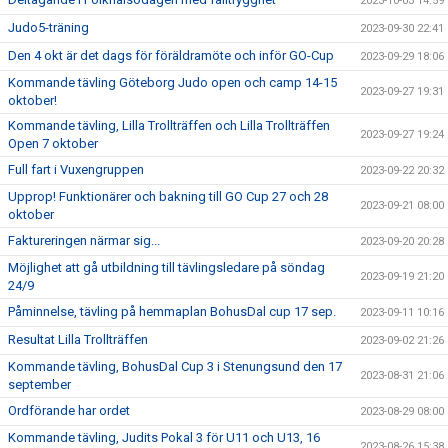
2023-10-03 14:59
Judo5-träning
2023-09-30 22:41
Den 4 okt är det dags för föräldramöte och inför GO-Cup
2023-09-29 18:06
Kommande tävling Göteborg Judo open och camp 14-15
2023-09-27 19:31
oktober!
Kommande tävling, Lilla Trollträffen och Lilla Trollträffen
2023-09-27 19:24
Open 7 oktober
Full fart i Vuxengruppen
2023-09-22 20:32
Upprop! Funktionärer och bakning till GO Cup 27 och 28
2023-09-21 08:00
oktober
Faktureringen närmar sig...
2023-09-20 20:28
Möjlighet att gå utbildning till tävlingsledare på söndag
2023-09-19 21:20
24/9
Påminnelse, tävling på hemmaplan BohusDal cup 17 sep.
2023-09-11 10:16
Resultat Lilla Trollträffen
2023-09-02 21:26
Kommande tävling, BohusDal Cup 3 i Stenungsund den 17
2023-08-31 21:06
september
Ordförande har ordet
2023-08-29 08:00
Kommande tävling, Judits Pokal 3 för U11 och U13, 16
2023-08-26 15:38