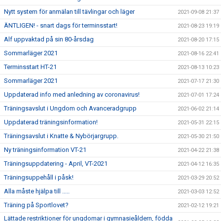
Nytt system för anmälan till tävlingar och läger
2021-09-08 21:37
ÄNTLIGEN! - snart dags för terminsstart!
2021-08-23 19:19
Alf uppvaktad på sin 80-årsdag
2021-08-20 17:15
Sommarläger 2021
2021-08-16 22:41
Terminsstart HT-21
2021-08-13 10:23
Sommarläger 2021
2021-07-17 21:30
Uppdaterad info med anledning av coronavirus!
2021-07-01 17:24
Träningsavslut i Ungdom och Avanceradgrupp
2021-06-02 21:14
Uppdaterad träningsinformation!
2021-05-31 22:15
Träningsavslut i Knatte & Nybörjargrupp.
2021-05-30 21:50
Ny träningsinformation VT-21
2021-04-22 21:38
Träningsuppdatering - April, VT-2021
2021-04-12 16:35
Träningsuppehåll i påsk!
2021-03-29 20:52
Alla måste hjälpa till .....
2021-03-03 12:52
Träning på Sportlovet?
2021-02-12 19:21
Lättade restriktioner för ungdomar i gymnasieåldern, födda