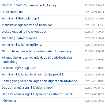
SAVE THE DATE Sommarläger & Utedag
2026-05-22 16:42
Budo Nord Cup
2026-05-21 16:11
Anmäl er till Bohusdal cup 2
2026-05-19 09:09
Visuellt träningsschema på hemsidan
2026-05-18 17:40
Lyckad gradering i vuxengruppen
2026-05-17 20:27
Gradering i Vuxengruppen
2026-05-12 08:44
Anmäl er till Lilla Trollträffen 2
2026-04-28 13:58
Glöm inte anmäla er till Judofestivalen i Lindesberg
2026-04-27 10:59
Åk med Stenungsunds judoklubb till Judofestivalen i
2026-04-19 10:02
Lindesberg
Resultat Hajime Cup 2026
2026-04-18 18:33
Anmäl er till Lilla Judits vår och Judits pokal 2
2026-04-18 16:28
Kartläggning barn och ungas delaktighet och inflytande
2026-04-13 13:06
Dags att anmäla sig till Dalsland Open 1
2026-04-09 15:42
Dags att anmäla sig till Hajime cup i Varberg 18 april!
2026-04-08 18:29
Påskledigt
2026-03-30 20:36