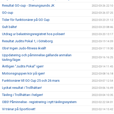
Resultat GO-cup - Stenungsunds JK
2022-03-26 22:10
GO-cup
2022-03-26 07:25
Tider för funktionärer på GO Cup
2022-03-23 21:12
Gult bälte!
2022-03-23 08:46
Utdrag ur belastningsregistret hos polisen!
2022-03-20 13:17
Resultat Judits Pokal 1, i Göteborg.
2022-03-19 14:09
Obs! Ingen Judo-fitness ikväll!
2022-03-17 19:30
Uppdatering och påminnelse gällande anmälan
2022-03-16 16:25
tävling/läger.
Äntligen "Judits Pokal" igen!
2022-03-14 11:45
Motionsgruppen kör på igen!
2022-03-08 16:18
Funktionärer till GO Cup 25 och 26 mars
2022-03-07 12:54
Lyckat resultat i Trollhättan!
2022-03-06 16:49
Tävling i Trollhättan i helgen!
2022-03-04 10:35
OBS! Påminnelse - registrering i nytt tävlingssystem
2022-02-22 04:01
Vi tränar på Sportlovet!
2022-02-14 15:42