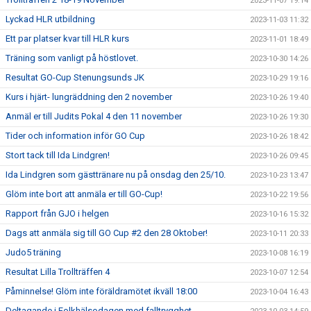
2023-11-07 19:14
Lyckad HLR utbildning
2023-11-03 11:32
Ett par platser kvar till HLR kurs
2023-11-01 18:49
Träning som vanligt på höstlovet.
2023-10-30 14:26
Resultat GO-Cup Stenungsunds JK
2023-10-29 19:16
Kurs i hjärt- lungräddning den 2 november
2023-10-26 19:40
Anmäl er till Judits Pokal 4 den 11 november
2023-10-26 19:30
Tider och information inför GO Cup
2023-10-26 18:42
Stort tack till Ida Lindgren!
2023-10-26 09:45
Ida Lindgren som gästtränare nu på onsdag den 25/10.
2023-10-23 13:47
Glöm inte bort att anmäla er till GO-Cup!
2023-10-22 19:56
Rapport från GJO i helgen
2023-10-16 15:32
Dags att anmäla sig till GO Cup #2 den 28 Oktober!
2023-10-11 20:33
Judo5 träning
2023-10-08 16:19
Resultat Lilla Trollträffen 4
2023-10-07 12:54
Påminnelse! Glöm inte föräldramötet ikväll 18:00
2023-10-04 16:43
Deltagande i Folkhälsodagen med falltrygghet