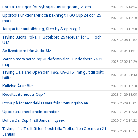
Första träningen för Nybörjarkurs ungdom / vuxen
2023-02-16 14:24
Upprop! Funktionärer och bakning till GO Cup 24 och 25
2023-02-15 19:10
mars
Aris på tränarutbildning, Step by Step steg 1
2023-02-13 10:50
Tävling Judits Pokal 1, Göteborg 25 februari för U11 och
2023-02-08 14:52
U13
Se livestream från Judo-SM
2023-02-04 11:21
Vårens stora satsning! Judofestivalen i Lindesberg 26-28
2023-02-02 10:29
maj
Tävling Dalsland Open den 18/2, U9-U15 Från gult till blått
2023-02-01 21:43
bälte
Kallelse Årsmöte
2023-02-01 10:18
Resultat Bohusdal Cup 1
2023-01-29 13:05
Prova på för niondeklassare från Stenungskolan
2023-01-29 13:01
Uppdatera medlemsinformation
2023-01-24 10:33
Bohus Dal Cup 1, 28 Januari i Lysekil
2023-01-12 14:22
Tävling Lilla Trollträffen 1 och Lilla Trollträffen Open den 21
2023-01-04 13:14
Januari