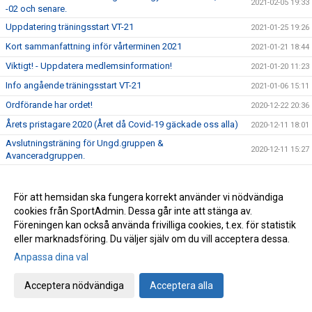
2021-02-05 19:33
-02 och senare.
Uppdatering träningsstart VT-21
2021-01-25 19:26
Kort sammanfattning inför vårterminen 2021
2021-01-21 18:44
Viktigt! - Uppdatera medlemsinformation!
2021-01-20 11:23
Info angående träningsstart VT-21
2021-01-06 15:11
Ordförande har ordet!
2020-12-22 20:36
Årets pristagare 2020 (Året då Covid-19 gäckade oss alla)
2020-12-11 18:01
Avslutningsträning för Ungd.gruppen &
2020-12-11 15:27
Avanceradgruppen.
Avslutningsträning för Knatte och Nybörjargrupp!
2020-12-06 19:11
Terminsslutet är nära!
2020-12-05 10:55
För att hemsidan ska fungera korrekt använder vi nödvändiga
cookies från SportAdmin. Dessa går inte att stänga av.
Missa inte klubbens Träningsbingo!
2020-12-01 21:48
Föreningen kan också använda frivilliga cookies, t.ex. för statistik
Ny uppdaterad info kring Covid-19 och vår träning HT-20!
2020-11-24 21:02
eller marknadsföring. Du väljer själv om du vill acceptera dessa.
Ny info angående träning och träningstider!
2020-11-03 17:20
Anpassa dina val
Uppdaterad info kring Covid-19
2020-10-31 12:32
Acceptera nödvändiga
Acceptera alla
Beslut om skärpta allmänna råd!
2020-10-29 15:45
Träning på Höstlovet?
2020-10-25 22:09