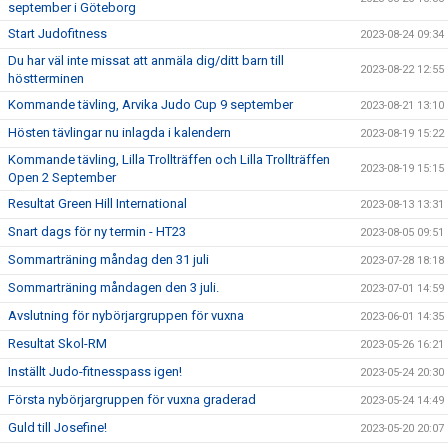
september i Göteborg
Start Judofitness
2023-08-24 09:34
Du har väl inte missat att anmäla dig/ditt barn till
2023-08-22 12:55
höstterminen
Kommande tävling, Arvika Judo Cup 9 september
2023-08-21 13:10
Hösten tävlingar nu inlagda i kalendern
2023-08-19 15:22
Kommande tävling, Lilla Trollträffen och Lilla Trollträffen
2023-08-19 15:15
Open 2 September
Resultat Green Hill International
2023-08-13 13:31
Snart dags för ny termin - HT23
2023-08-05 09:51
Sommarträning måndag den 31 juli
2023-07-28 18:18
Sommarträning måndagen den 3 juli.
2023-07-01 14:59
Avslutning för nybörjargruppen för vuxna
2023-06-01 14:35
Resultat Skol-RM
2023-05-26 16:21
Inställt Judo-fitnesspass igen!
2023-05-24 20:30
Första nybörjargruppen för vuxna graderad
2023-05-24 14:49
Guld till Josefine!
2023-05-20 20:07