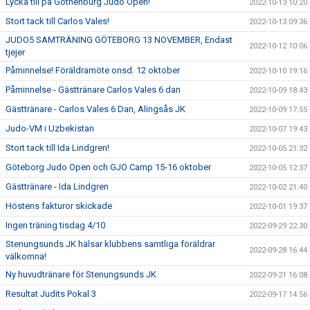
Lycka till på Gothenburg Judo Open!
2022-10-13 10:20
Stort tack till Carlos Vales!
2022-10-13 09:36
JUDO5 SAMTRÄNING GÖTEBORG 13 NOVEMBER, Endast
2022-10-12 10:06
tjejer
Påminnelse! Föräldramöte onsd. 12 oktober
2022-10-10 19:16
Påminnelse - Gästtränare Carlos Vales 6 dan
2022-10-09 18:43
Gästtränare - Carlos Vales 6 Dan, Alingsås JK
2022-10-09 17:55
Judo-VM i Uzbekistan
2022-10-07 19:43
Stort tack till Ida Lindgren!
2022-10-05 21:32
Göteborg Judo Open och GJO Camp 15-16 oktober
2022-10-05 12:37
Gästtränare - Ida Lindgren
2022-10-02 21:40
Höstens fakturor skickade
2022-10-01 19:37
Ingen träning tisdag 4/10
2022-09-29 22:30
Stenungsunds JK hälsar klubbens samtliga föräldrar
2022-09-28 16:44
välkomna!
Ny huvudtränare för Stenungsunds JK
2022-09-21 16:08
Resultat Judits Pokal 3
2022-09-17 14:56