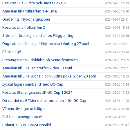
Resultat Lilla Judits och Judits Pokal 2
2024-04-20 16:29
Anmälan till Trollträffen 1 4-5 maj
2024-04-20 16:20
Gradering i Nybörjargruppen
2024-04-14 20:11
Resultat Lilla trollträffen 2
2024-04-13 15:14
Stöd din förening, handla hos Flügger färg!
2024-04-09 20:38
Dags att anmäla sig till Hajime cup i Varberg 27 april
2024-04-09 20:31
Påskledigt!
2024-03-27 23:13
Stenungsunds judoklubb på Seniorfestivalen
2024-03-25 20:09
Anmälan till Lilla Trollträffen 2 den 13 april
2024-03-25 20:01
Anmälan till Lilla Judits 1 och Judits pokal 2 den 20 april
2024-03-20 18:02
Lyckat läger i samband med GO-Cup
2024-03-20 17:34
Resultat Stenungsunds JK GO-Cup 1 2024
2024-03-20 17:23
Då var det dax! Tider och information inför GO Cup
2024-03-15 11:05
Vårens tävlingar och läger
2024-03-04 20:38
Full fart i vuxengruppen!
2024-03-04 20:31
BohusDal Cup 1 2024 Inställd
2024-02-29 21:47