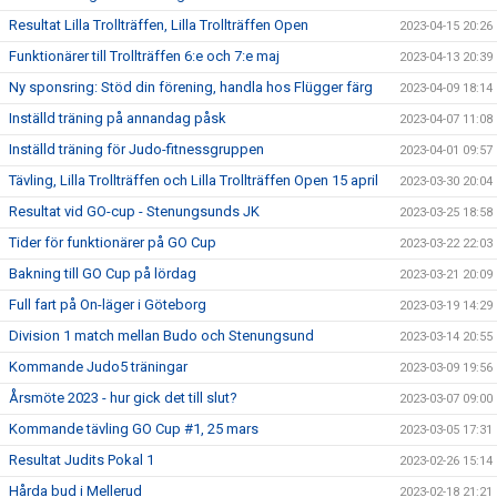
Resultat Lilla Trollträffen, Lilla Trollträffen Open
2023-04-15 20:26
Funktionärer till Trollträffen 6:e och 7:e maj
2023-04-13 20:39
Ny sponsring: Stöd din förening, handla hos Flügger färg
2023-04-09 18:14
Inställd träning på annandag påsk
2023-04-07 11:08
Inställd träning för Judo-fitnessgruppen
2023-04-01 09:57
Tävling, Lilla Trollträffen och Lilla Trollträffen Open 15 april
2023-03-30 20:04
Resultat vid GO-cup - Stenungsunds JK
2023-03-25 18:58
Tider för funktionärer på GO Cup
2023-03-22 22:03
Bakning till GO Cup på lördag
2023-03-21 20:09
Full fart på On-läger i Göteborg
2023-03-19 14:29
Division 1 match mellan Budo och Stenungsund
2023-03-14 20:55
Kommande Judo5 träningar
2023-03-09 19:56
Årsmöte 2023 - hur gick det till slut?
2023-03-07 09:00
Kommande tävling GO Cup #1, 25 mars
2023-03-05 17:31
Resultat Judits Pokal 1
2023-02-26 15:14
Hårda bud i Mellerud
2023-02-18 21:21