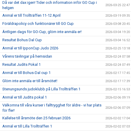
Då var det dax igen! Tider och information inför GO Cup i
2026-03-25 22:47
helgen
Anmäl er till Trollträffen 11-12 April
2026-03-19 09:35
Föräldrapolicy och funktionärer till GO Cup
2026-03-08 20:45
Äntligen dags för GO-Cup, glöm inte anmäla er!
2026-03-04 19:20
Resultat Bohus Dal Cup
2026-03-04 16:52
Anmäl er till IpponCup Judo 2026
2026-02-25 13:18
Vårens tävlingar på hemsidan
2026-02-24 07:58
Resultat Judits Pokal 1
2026-02-24 07:49
Anmäl er till Bohus-Dal cup 1
2026-02-17 17:45
Glöm inte anmäla er till årsmötet!
2026-02-17 17:39
Stenungsunds judoklubb på Lilla Trollträffen 1
2026-02-15 16:53
Anmäl er till Judits pokal 1
2026-02-06 09:19
Välkomna till våra kurser i falltrygghet för äldre - vi har plats
2026-02-06 07:09
för fler!
Kallelse till årsmöte den 25 februari 2026
2026-02-02 17:04
Anmäl er till Lilla Trollträffen 1
2026-02-02 07:03