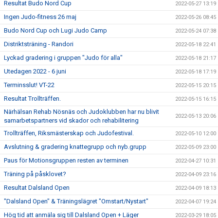
Resultat Budo Nord Cup
2022-05-27 13:19
Ingen Judo-fitness 26 maj
2022-05-26 08:45
Budo Nord Cup och Lugi Judo Camp
2022-05-24 07:38
Distriktsträning - Randori
2022-05-18 22:41
Lyckad gradering i gruppen "Judo för alla"
2022-05-18 21:17
Utedagen 2022 - 6 juni
2022-05-18 17:19
Terminsslut! VT-22
2022-05-15 20:15
Resultat Trollträffen.
2022-05-15 16:15
Närhälsan Rehab Nösnäs och Judoklubben har nu blivit
2022-05-13 20:06
samarbetspartners vid skador och rehabilitering
Trollträffen, Riksmästerskap och Judofestival.
2022-05-10 12:00
Avslutning & gradering knattegrupp och nyb.grupp
2022-05-09 23:00
Paus för Motionsgruppen resten av terminen
2022-04-27 10:31
Träning på påsklovet?
2022-04-09 23:16
Resultat Dalsland Open
2022-04-09 18:13
"Dalsland Open" & Träningslägret "Omstart/Nystart"
2022-04-07 19:24
Hög tid att anmäla sig till Dalsland Open + Läger
2022-03-29 18:05