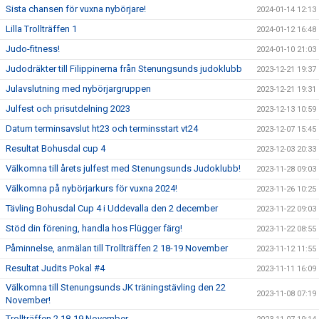
Sista chansen för vuxna nybörjare!
2024-01-14 12:13
Lilla Trollträffen 1
2024-01-12 16:48
Judo-fitness!
2024-01-10 21:03
Judodräkter till Filippinerna från Stenungsunds judoklubb
2023-12-21 19:37
Julavslutning med nybörjargruppen
2023-12-21 19:31
Julfest och prisutdelning 2023
2023-12-13 10:59
Datum terminsavslut ht23 och terminsstart vt24
2023-12-07 15:45
Resultat Bohusdal cup 4
2023-12-03 20:33
Välkomna till årets julfest med Stenungsunds Judoklubb!
2023-11-28 09:03
Välkomna på nybörjarkurs för vuxna 2024!
2023-11-26 10:25
Tävling Bohusdal Cup 4 i Uddevalla den 2 december
2023-11-22 09:03
Stöd din förening, handla hos Flügger färg!
2023-11-22 08:55
Påminnelse, anmälan till Trollträffen 2 18-19 November
2023-11-12 11:55
Resultat Judits Pokal #4
2023-11-11 16:09
Välkomna till Stenungsunds JK träningstävling den 22
2023-11-08 07:19
November!
Trollträffen 2 18-19 November