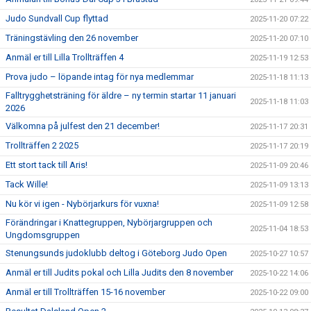
Judo Sundvall Cup flyttad
2025-11-20 07:22
Träningstävling den 26 november
2025-11-20 07:10
Anmäl er till Lilla Trollträffen 4
2025-11-19 12:53
Prova judo – löpande intag för nya medlemmar
2025-11-18 11:13
Falltrygghetsträning för äldre – ny termin startar 11 januari
2025-11-18 11:03
2026
Välkomna på julfest den 21 december!
2025-11-17 20:31
Trollträffen 2 2025
2025-11-17 20:19
Ett stort tack till Aris!
2025-11-09 20:46
Tack Wille!
2025-11-09 13:13
Nu kör vi igen - Nybörjarkurs för vuxna!
2025-11-09 12:58
Förändringar i Knattegruppen, Nybörjargruppen och
2025-11-04 18:53
Ungdomsgruppen
Stenungsunds judoklubb deltog i Göteborg Judo Open
2025-10-27 10:57
Anmäl er till Judits pokal och Lilla Judits den 8 november
2025-10-22 14:06
Anmäl er till Trollträffen 15-16 november
2025-10-22 09:00