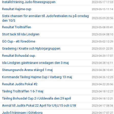
Inställd träning Judo-fitnessgruppen
2023-05-17 17:03
Resultat Hajime cup
2023-05-15 11:14
Sista chansen för anmälan till Judofestivalen nu på onsdag
2023-05-09 20:56
den 10/5
Resultat Trollträffen
2023-05-08 09:41
Stort tack till Ida Lindgren
2023-05-04 08:10
GO Cup - ett föredöme
2023-05-02 12:29
Gradering i Knatte och Nybörjargruppen.
2023-05-01 22:31
Resultat Bohusdal cup.
2023-04-29 17:07
Ida Lindgren gästtränare onsdagen den 3 maj
2023-04-28 16:11
Stenungsunds Arena stängd 1 maj
2023-04-28 10:41
Kommande Tävling Hajime Cup i Varberg 13 maj
2023-04-26 12:23
Resultat Judits Pokal #2
2023-04-22 20:56
Tävling Trollträffen 1 6-7 maj
2023-04-18 12:27
Tävling Bohusdal Cup 2 i Uddevalla den 29 april
2023-04-18 12:21
Anmäl till Judits Pokal 22 April för U9,U15 och U18
2023-04-17 08:34
Judo5 träningen i Göteborg
2023-04-17 07:27