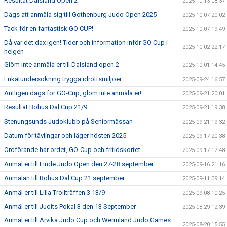
Resultat Dalsland Open 2
2025-10-13 08:37
Dags att anmäla sig till Gothenburg Judo Open 2025
2025-10-07 20:02
Tack för en fantastisk GO CUP!
2025-10-07 19:49
Då var det dax igen! Tider och information inför GO Cup i
2025-10-02 22:17
helgen
Glöm inte anmäla er till Dalsland open 2
2025-10-01 14:45
Enkätundersökning trygga idrottsmiljöer
2025-09-24 16:57
Äntligen dags för GO-Cup, glöm inte anmäla er!
2025-09-21 20:01
Resultat Bohus Dal Cup 21/9
2025-09-21 19:38
Stenungsunds Judoklubb på Seniormässan
2025-09-21 19:32
Datum för tävlingar och läger hösten 2025
2025-09-17 20:38
Ordförande har ordet, GO-Cup och fritidskortet
2025-09-17 17:48
Anmäl er till Linde Judo Open den 27-28 september
2025-09-16 21:16
Anmälan till Bohus Dal Cup 21 september
2025-09-11 09:14
Anmäl er till Lilla Trollträffen 3 13/9
2025-09-08 10:25
Anmäl er till Judits Pokal 3 den 13 September
2025-08-29 12:39
Anmäl er till Arvika Judo Cup och Wermland Judo Games
2025-08-20 15:55