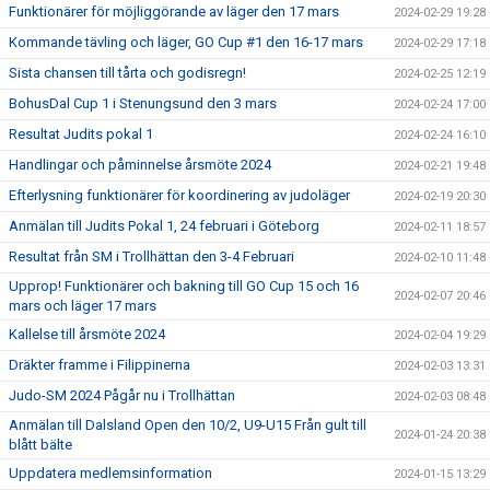
Funktionärer för möjliggörande av läger den 17 mars
2024-02-29 19:28
Kommande tävling och läger, GO Cup #1 den 16-17 mars
2024-02-29 17:18
Sista chansen till tårta och godisregn!
2024-02-25 12:19
BohusDal Cup 1 i Stenungsund den 3 mars
2024-02-24 17:00
Resultat Judits pokal 1
2024-02-24 16:10
Handlingar och påminnelse årsmöte 2024
2024-02-21 19:48
Efterlysning funktionärer för koordinering av judoläger
2024-02-19 20:30
Anmälan till Judits Pokal 1, 24 februari i Göteborg
2024-02-11 18:57
Resultat från SM i Trollhättan den 3-4 Februari
2024-02-10 11:48
Upprop! Funktionärer och bakning till GO Cup 15 och 16
2024-02-07 20:46
mars och läger 17 mars
Kallelse till årsmöte 2024
2024-02-04 19:29
Dräkter framme i Filippinerna
2024-02-03 13:31
Judo-SM 2024 Pågår nu i Trollhättan
2024-02-03 08:48
Anmälan till Dalsland Open den 10/2, U9-U15 Från gult till
2024-01-24 20:38
blått bälte
Uppdatera medlemsinformation
2024-01-15 13:29