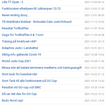
Lilla TT Open - 2
2021-12-03 04:13
Funktionärer efterlyses till Julkampen 12/12
2021-12-02 21:30
Never ending story.....
2021-12-01 08:35
Till distriktets klubbar - Bohuslän Dals Judoförbund
2021-11-15 10:50
Resultat Trollträffen
2021-11-07 18:55
Dags för Trollträffen 6 & 7 nov!
2021-11-03 20:58
Träning på höstlovet v44?
2021-10-31 22:13
Adaptive Judo i Landvetter
2021-10-31 20:11
Viktig info gällande Covid-19
2021-10-28 19:02
World Judo Day 2021
2021-10-28 11:45
Missa inte att betala terminens medlems och träningsavgift
2021-10-27 22:53
Stort tack för besöket Ida!
2021-10-25 21:12
Stort Tack till alla funktionärer på GO Cup
2021-10-24 12:42
Resultat vid GO-cup och BNC
2021-10-23 19:49
Då var det dax för GO Cup
2021-10-22 15:12
Budo Nord cup!
2021-10-21 13:24