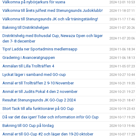
Välkomna på nybörjarkurs för vuxna
2024-12-01 10:53
Välkomna till årets julfest med Stenungsunds Judoklubb!
2024-11-18 07:11
Välkomna till Stenungsunds JK och vår träningstävling!
2024-11-17 17:46
Bakning till Distriktshelgen
2024-11-07 20:26
Distriktshelg med Bohusdal Cup, Newaza Open och läger
2024-11-07 20:06
den 7- 8 december
Tips! Ladda ner Sportadmins medlemsapp
2024-11-06 18:34
Gradering i Avanceratgruppen
2024-11-06 18:13
Anmälan till Lilla Trollträffen 4
2024-11-05 07:23
Lyckat läger i samband med GO-cup
2024-10-27 10:44
Anmäl er till Trollträffen 2 9-10 November
2024-10-21 19:35
Anmäl er till Judits Pokal 4 den 2 november
2024-10-21 19:27
Resultat Stenungsunds JK GO-Cup 2 2024
2024-10-21 18:47
Stort Tack till alla funktionärer på GO Cup
2024-10-19 23:43
Då var det dax igen! Tider och information inför GO Cup
2024-10-17 19:29
Bakning till GO Cup på lördag
2024-10-13 19:46
Anmäl er till GO-Cup #2 och läger den 19-20 oktober
2024-10-07 17:29