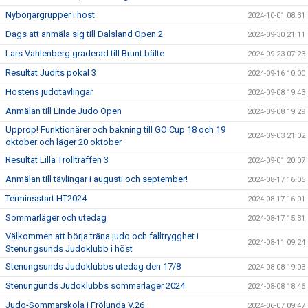
Nybörjargrupper i höst
2024-10-01 08:31
Dags att anmäla sig till Dalsland Open 2
2024-09-30 21:11
Lars Vahlenberg graderad till Brunt bälte
2024-09-23 07:23
Resultat Judits pokal 3
2024-09-16 10:00
Höstens judotävlingar
2024-09-08 19:43
Anmälan till Linde Judo Open
2024-09-08 19:29
Upprop! Funktionärer och bakning till GO Cup 18 och 19
2024-09-03 21:02
oktober och läger 20 oktober
Resultat Lilla Trollträffen 3
2024-09-01 20:07
Anmälan till tävlingar i augusti och september!
2024-08-17 16:05
Terminsstart HT2024
2024-08-17 16:01
Sommarläger och utedag
2024-08-17 15:31
Välkommen att börja träna judo och falltrygghet i
2024-08-11 09:24
Stenungsunds Judoklubb i höst
Stenungsunds Judoklubbs utedag den 17/8
2024-08-08 19:03
Stenungunds Judoklubbs sommarläger 2024
2024-08-08 18:46
Judo-Sommarskola i Frölunda V.26
2024-06-07 09:47