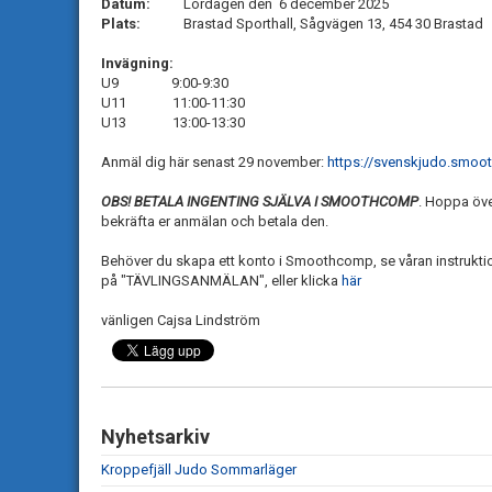
Datum:
Lördagen den 6 december 2025
Plats:
Brastad Sporthall, Sågvägen 13, 454 30 Brastad
Invägning:
U9 9:00-9:30
U11 11:00-11:30
U13 13:00-13:30
Anmäl dig här senast 29 november:
https://svenskjudo.smo
OBS! BETALA INGENTING SJÄLVA I SMOOTHCOMP
. Hoppa öv
bekräfta er anmälan och betala den.
Behöver du skapa ett konto i Smoothcomp, se våran instrukti
på "TÄVLINGSANMÄLAN", eller klicka
här
vänligen Cajsa Lindström
Nyhetsarkiv
Kroppefjäll Judo Sommarläger