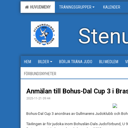
HUVUDMENY
TRÄNINGSGRUPPER
KALENDER
Sten
HEM
BILDER
BÖRJA TRÄNA JUDO
BLI MEDLEM
V
FÖRBUNDSNYHETER
Anmälan till Bohus-Dal Cup 3 i Bra
2025-11-21 09:44
Bohus-Dal Cup 3 anordnas av Gullmarens Judoklubb och Boh
Tävlingen är för judoka inom Bohuslän-Dals Judoförbund, U 9 -