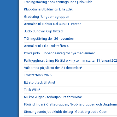
Träningstävling hos Stenungsunds judoklubb
Klubbtränarutbildning i Lilla Edet
Gradering i Ungdomsgruppen
Anmälan till Bohus-Dal Cup 3 i Brastad
Judo Sundvall Cup flyttad
Träningstävling den 26 november
Anmäl er till Lilla Trollträffen 4
Prova judo – löpande intag för nya medlemmar
Falltrygghetsträning för äldre – ny termin startar 11 januari 20
Välkomna på julfest den 21 december!
Trollträffen 2 2025
Ett stort tack till Aris!
Tack Wille!
Nu kör vi igen - Nybörjarkurs för vuxna!
Förändringar i Knattegruppen, Nybörjargruppen och Ungdo
Stenungsunds judoklubb deltog i Göteborg Judo Open