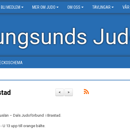
BLI MEDLEM
MER OM JUDO
OM OSS
TÄVLINGAR
VÅR
ungsunds Jud
ECKOSCHEMA
stad
<
>
uslän – Dals Judoförbund i Brastad.
 U 13 upp till orange bälte.