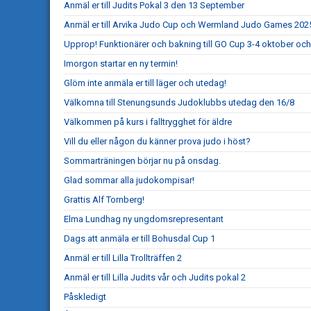
Anmäl er till Judits Pokal 3 den 13 September
Anmäl er till Arvika Judo Cup och Wermland Judo Games 202
Upprop! Funktionärer och bakning till GO Cup 3-4 oktober och
Imorgon startar en ny termin!
Glöm inte anmäla er till läger och utedag!
Välkomna till Stenungsunds Judoklubbs utedag den 16/8
Välkommen på kurs i falltrygghet för äldre
Vill du eller någon du känner prova judo i höst?
Sommarträningen börjar nu på onsdag.
Glad sommar alla judokompisar!
Grattis Alf Tornberg!
Elma Lundhag ny ungdomsrepresentant
Dags att anmäla er till Bohusdal Cup 1
Anmäl er till Lilla Trollträffen 2
Anmäl er till Lilla Judits vår och Judits pokal 2
Påskledigt