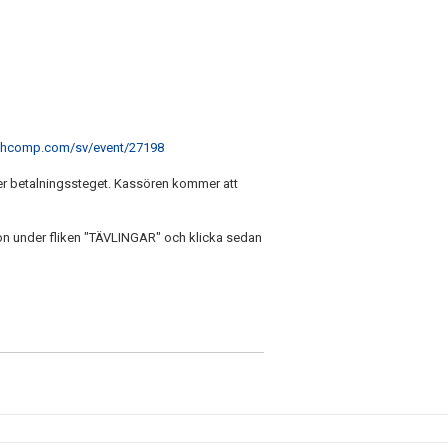
othcomp.com/sv/event/27198
er betalningssteget. Kassören kommer att
on under fliken "TÄVLINGAR" och klicka sedan