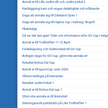
Anmäl er till Lilla Judits vår och Judits pokal 2
Kartläggning barn och ungas delaktighet och inflytande
Dags att anmäla sig till Dalsland Open 1
Dags att anmäla sig till Hajime cup i Varberg 18 april!
Påskledigt
Då var det dax igen! Tider och information inför GO Cup i helg
Anmäl er till Trollträffen 11-12 April
Föräldrapolicy och funktionärer till GO Cup
Äntligen dags för GO-Cup, glöm inte anmäla er!
Resultat Bohus Dal Cup
Anmäl er till IpponCup Judo 2026
Vårens tävlingar på hemsidan
Resultat Judits Pokal 1
Anmäl er till Bohus-Dal cup 1
Glöm inte anmäla er till årsmötet!
Stenungsunds judoklubb på Lilla Trollträffen 1