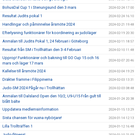
BohusDal Cup 1 i Stenungsund den 3 mars
2024-02-24 17:00
Resultat Judits pokal 1
2024-02-24 16:10
Handlingar och påminnelse årsmöte 2024
2024-02-21 19:48
Efterlysning funktionärer för koordinering av judoläger
2024-02-19 20:30
Anmälan till Judits Pokal 1, 24 februari i Göteborg
2024-02-11 18:57
Resultat från SM i Trollhättan den 3-4 Februari
2024-02-10 11:48
Upprop! Funktionärer och bakning till GO Cup 15 och 16
2024-02-07 20:46
mars och läger 17 mars
Kallelse till årsmöte 2024
2024-02-04 19:29
Dräkter framme i Filippinerna
2024-02-03 13:31
Judo-SM 2024 Pågår nu i Trollhättan
2024-02-03 08:48
Anmälan till Dalsland Open den 10/2, U9-U15 Från gult till
2024-01-24 20:38
blått bälte
Uppdatera medlemsinformation
2024-01-15 13:29
Sista chansen för vuxna nybörjare!
2024-01-14 12:13
Lilla Trollträffen 1
2024-01-12 16:48
Judo-fitness!
2024-01-10 21:03