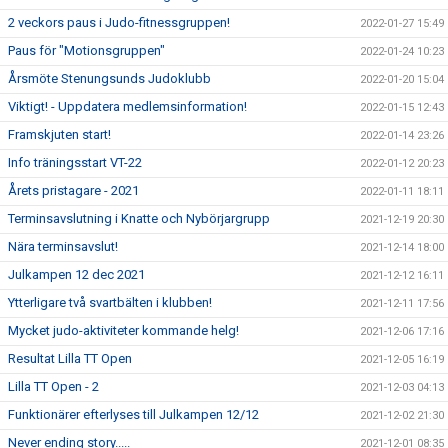
2 veckors paus i Judo-fitnessgruppen!
2022-01-27 15:49
Paus för "Motionsgruppen"
2022-01-24 10:23
Årsmöte Stenungsunds Judoklubb
2022-01-20 15:04
Viktigt! - Uppdatera medlemsinformation!
2022-01-15 12:43
Framskjuten start!
2022-01-14 23:26
Info träningsstart VT-22
2022-01-12 20:23
Årets pristagare - 2021
2022-01-11 18:11
Terminsavslutning i Knatte och Nybörjargrupp
2021-12-19 20:30
Nära terminsavslut!
2021-12-14 18:00
Julkampen 12 dec 2021
2021-12-12 16:11
Ytterligare två svartbälten i klubben!
2021-12-11 17:56
Mycket judo-aktiviteter kommande helg!
2021-12-06 17:16
Resultat Lilla TT Open
2021-12-05 16:19
Lilla TT Open - 2
2021-12-03 04:13
Funktionärer efterlyses till Julkampen 12/12
2021-12-02 21:30
Never ending story.....
2021-12-01 08:35