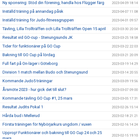
Ny sponsring: Stöd din förening, handla hos Flügger färg
2023-04-09 18:14
Inställd träning på annandag påsk
2023-04-07 11:08
Inställd träning för Judo-fitnessgruppen
2023-04-01 09:57
Tävling, Lilla Trollträffen och Lilla Trollträffen Open 15 april
2023-03-30 20:04
Resultat vid GO-cup - Stenungsunds JK
2023-03-25 18:58
Tider för funktionärer på GO Cup
2023-03-22 22:03
Bakning till GO Cup på lördag
2023-03-21 20:09
Full fart på On-läger i Göteborg
2023-03-19 14:29
Division 1 match mellan Budo och Stenungsund
2023-03-14 20:55
Kommande Judo5 träningar
2023-03-09 19:56
Årsmöte 2023 - hur gick det till slut?
2023-03-07 09:00
Kommande tävling GO Cup #1, 25 mars
2023-03-05 17:31
Resultat Judits Pokal 1
2023-02-26 15:14
Hårda bud i Mellerud
2023-02-18 21:21
Första träningen för Nybörjarkurs ungdom / vuxen
2023-02-16 14:24
Upprop! Funktionärer och bakning till GO Cup 24 och 25
2023-02-15 19:10
mars