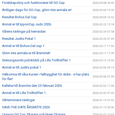
Föräldrapolicy och funktionärer till GO Cup
2026-03-08 20:45
Äntligen dags för GO-Cup, glöm inte anmäla er!
2026-03-04 19:20
Resultat Bohus Dal Cup
2026-03-04 16:52
Anmäl er till IpponCup Judo 2026
2026-02-25 13:18
Vårens tävlingar på hemsidan
2026-02-24 07:58
Resultat Judits Pokal 1
2026-02-24 07:49
Anmäl er till Bohus-Dal cup 1
2026-02-17 17:45
Glöm inte anmäla er till årsmötet!
2026-02-17 17:39
Stenungsunds judoklubb på Lilla Trollträffen 1
2026-02-15 16:53
Anmäl er till Judits pokal 1
2026-02-06 09:19
Välkomna till våra kurser i falltrygghet för äldre - vi har plats
2026-02-06 07:09
för fler!
Kallelse till årsmöte den 25 februari 2026
2026-02-02 17:04
Anmäl er till Lilla Trollträffen 1
2026-02-02 07:03
Vårterminens tävlingar
2026-01-19 21:02
SAVE-THE-DATE ÅRSMÖTE 2026
2026-01-19 20:36
Upprop GO Cup 28 mars och läger 29 mars
2026-01-07 15:43