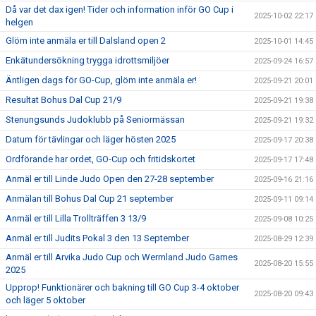
Då var det dax igen! Tider och information inför GO Cup i
2025-10-02 22:17
helgen
Glöm inte anmäla er till Dalsland open 2
2025-10-01 14:45
Enkätundersökning trygga idrottsmiljöer
2025-09-24 16:57
Äntligen dags för GO-Cup, glöm inte anmäla er!
2025-09-21 20:01
Resultat Bohus Dal Cup 21/9
2025-09-21 19:38
Stenungsunds Judoklubb på Seniormässan
2025-09-21 19:32
Datum för tävlingar och läger hösten 2025
2025-09-17 20:38
Ordförande har ordet, GO-Cup och fritidskortet
2025-09-17 17:48
Anmäl er till Linde Judo Open den 27-28 september
2025-09-16 21:16
Anmälan till Bohus Dal Cup 21 september
2025-09-11 09:14
Anmäl er till Lilla Trollträffen 3 13/9
2025-09-08 10:25
Anmäl er till Judits Pokal 3 den 13 September
2025-08-29 12:39
Anmäl er till Arvika Judo Cup och Wermland Judo Games
2025-08-20 15:55
2025
Upprop! Funktionärer och bakning till GO Cup 3-4 oktober
2025-08-20 09:43
och läger 5 oktober