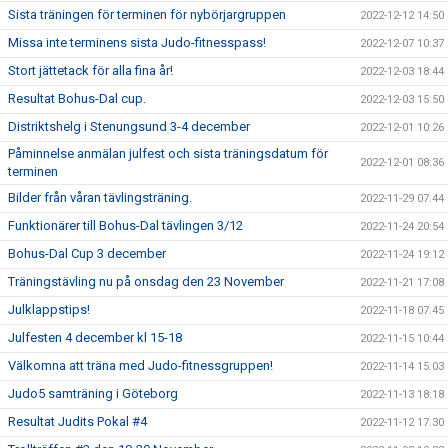
Sista träningen för terminen för nybörjargruppen
2022-12-12 14:50
Missa inte terminens sista Judo-fitnesspass!
2022-12-07 10:37
Stort jättetack för alla fina år!
2022-12-03 18:44
Resultat Bohus-Dal cup.
2022-12-03 15:50
Distriktshelg i Stenungsund 3-4 december
2022-12-01 10:26
Påminnelse anmälan julfest och sista träningsdatum för
2022-12-01 08:36
terminen
Bilder från våran tävlingsträning.
2022-11-29 07:44
Funktionärer till Bohus-Dal tävlingen 3/12
2022-11-24 20:54
Bohus-Dal Cup 3 december
2022-11-24 19:12
Träningstävling nu på onsdag den 23 November
2022-11-21 17:08
Julklappstips!
2022-11-18 07:45
Julfesten 4 december kl 15-18
2022-11-15 10:44
Välkomna att träna med Judo-fitnessgruppen!
2022-11-14 15:03
Judo5 samträning i Göteborg
2022-11-13 18:18
Resultat Judits Pokal #4
2022-11-12 17:30