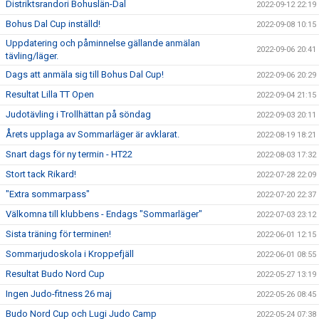
Distriktsrandori Bohuslän-Dal
2022-09-12 22:19
Bohus Dal Cup inställd!
2022-09-08 10:15
Uppdatering och påminnelse gällande anmälan
2022-09-06 20:41
tävling/läger.
Dags att anmäla sig till Bohus Dal Cup!
2022-09-06 20:29
Resultat Lilla TT Open
2022-09-04 21:15
Judotävling i Trollhättan på söndag
2022-09-03 20:11
Årets upplaga av Sommarläger är avklarat.
2022-08-19 18:21
Snart dags för ny termin - HT22
2022-08-03 17:32
Stort tack Rikard!
2022-07-28 22:09
"Extra sommarpass"
2022-07-20 22:37
Välkomna till klubbens - Endags "Sommarläger"
2022-07-03 23:12
Sista träning för terminen!
2022-06-01 12:15
Sommarjudoskola i Kroppefjäll
2022-06-01 08:55
Resultat Budo Nord Cup
2022-05-27 13:19
Ingen Judo-fitness 26 maj
2022-05-26 08:45
Budo Nord Cup och Lugi Judo Camp
2022-05-24 07:38