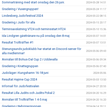
Sommarträning med start onsdag den 26 juni.
2024-05-28 14:51
Gradering i Vuxengruppen!
2024-05-24 11:17
Lindesberg Judofestival 2024
2024-05-22 08:15
Gradering i Judo för alla
2024-05-15 20:17
Terminsavslutning VT24 och terminsstart HT24
2024-05-10 15:36
Ida Lindgren gästtränare nu på onsdag den 8 maj
2024-05-07 14:01
Resultat Trollträffen #1
2024-05-07 13:51
Stenungsunds judoklubb har startat en Discord-server för
2024-05-06 09:43
alla medlemmar!
Anmälan till Bohus-Dal Cup 2 i Uddevalla
2024-05-06 09:34
Gradering i Knattegruppen
2024-05-06 07:40
Judoläger i Kungshamn 16-18 juni
2024-05-06
Resultat Hajime Cup 2024
2024-05-03 13:50
Infomail för Judofestivalen
2024-04-27 20:55
Resultat Lilla Judits och Judits Pokal 2
2024-04-20 16:29
Anmälan till Trollträffen 1 4-5 maj
2024-04-20 16:20
Gradering i Nybörjargruppen
2024-04-14 20:11