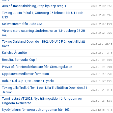
Aris på tränarutbildning, Step by Step steg 1
2023-02-13 10:50
Tävling Judits Pokal 1, Göteborg 25 februari för U11 och
2023-02-08 14:52
U13
Se livestream från Judo-SM
2023-02-04 11:21
Vårens stora satsning! Judofestivalen i Lindesberg 26-28
2023-02-02 10:29
maj
Tävling Dalsland Open den 18/2, U9-U15 Från gult till blått
2023-02-01 21:43
bälte
Kallelse Årsmöte
2023-02-01 10:18
Resultat Bohusdal Cup 1
2023-01-29 13:05
Prova på för niondeklassare från Stenungskolan
2023-01-29 13:01
Uppdatera medlemsinformation
2023-01-24 10:33
Bohus Dal Cup 1, 28 Januari i Lysekil
2023-01-12 14:22
Tävling Lilla Trollträffen 1 och Lilla Trollträffen Open den 21
2023-01-04 13:14
Januari
Terminsstart VT 2023. Nya träningstider för Ungdom och
2023-01-03 18:39
Ungdom Avancerad
Nybörjarkurs för vuxna och ungdomar från 16år.
2022-12-18 14:14