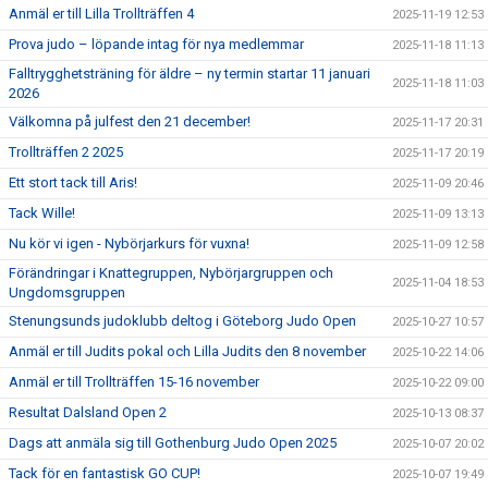
Anmäl er till Lilla Trollträffen 4
2025-11-19 12:53
Prova judo – löpande intag för nya medlemmar
2025-11-18 11:13
Falltrygghetsträning för äldre – ny termin startar 11 januari
2025-11-18 11:03
2026
Välkomna på julfest den 21 december!
2025-11-17 20:31
Trollträffen 2 2025
2025-11-17 20:19
Ett stort tack till Aris!
2025-11-09 20:46
Tack Wille!
2025-11-09 13:13
Nu kör vi igen - Nybörjarkurs för vuxna!
2025-11-09 12:58
Förändringar i Knattegruppen, Nybörjargruppen och
2025-11-04 18:53
Ungdomsgruppen
Stenungsunds judoklubb deltog i Göteborg Judo Open
2025-10-27 10:57
Anmäl er till Judits pokal och Lilla Judits den 8 november
2025-10-22 14:06
Anmäl er till Trollträffen 15-16 november
2025-10-22 09:00
Resultat Dalsland Open 2
2025-10-13 08:37
Dags att anmäla sig till Gothenburg Judo Open 2025
2025-10-07 20:02
Tack för en fantastisk GO CUP!
2025-10-07 19:49