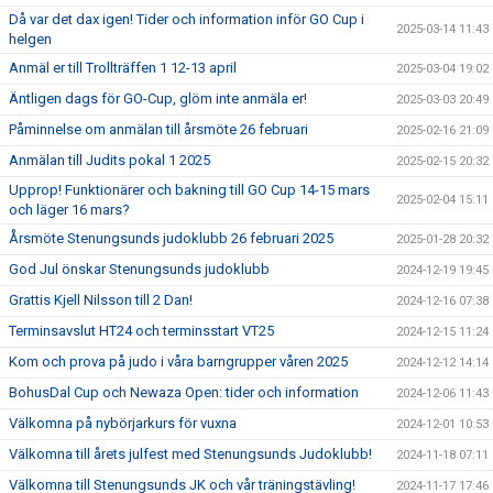
Då var det dax igen! Tider och information inför GO Cup i
2025-03-14 11:43
helgen
Anmäl er till Trollträffen 1 12-13 april
2025-03-04 19:02
Äntligen dags för GO-Cup, glöm inte anmäla er!
2025-03-03 20:49
Påminnelse om anmälan till årsmöte 26 februari
2025-02-16 21:09
Anmälan till Judits pokal 1 2025
2025-02-15 20:32
Upprop! Funktionärer och bakning till GO Cup 14-15 mars
2025-02-04 15:11
och läger 16 mars?
Årsmöte Stenungsunds judoklubb 26 februari 2025
2025-01-28 20:32
God Jul önskar Stenungsunds judoklubb
2024-12-19 19:45
Grattis Kjell Nilsson till 2 Dan!
2024-12-16 07:38
Terminsavslut HT24 och terminsstart VT25
2024-12-15 11:24
Kom och prova på judo i våra barngrupper våren 2025
2024-12-12 14:14
BohusDal Cup och Newaza Open: tider och information
2024-12-06 11:43
Välkomna på nybörjarkurs för vuxna
2024-12-01 10:53
Välkomna till årets julfest med Stenungsunds Judoklubb!
2024-11-18 07:11
Välkomna till Stenungsunds JK och vår träningstävling!
2024-11-17 17:46