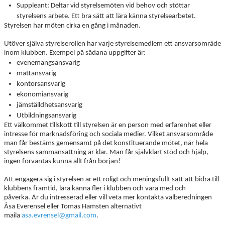
Suppleant: Deltar vid styrelsemöten vid behov och stöttar
styrelsens arbete. Ett bra sätt att lära känna styrelsearbetet.
Styrelsen har möten cirka en gång i månaden.
Utöver själva styrelserollen har varje styrelsemedlem ett ansvarsområde
inom klubben. Exempel på sådana uppgifter är:
evenemangsansvarig
mattansvarig
kontorsansvarig
ekonomiansvarig
jämställdhetsansvarig
Utbildningsansvarig
Ett välkommet tillskott till styrelsen är en person med erfarenhet eller
intresse för marknadsföring och sociala medier. Vilket ansvarsområde
man får bestäms gemensamt på det konstituerande mötet, när hela
styrelsens sammansättning är klar. Man får självklart stöd och hjälp,
ingen förväntas kunna allt från början!
Att engagera sig i styrelsen är ett roligt och meningsfullt sätt att bidra till
klubbens framtid, lära känna fler i klubben och vara med och
påverka. Är du intresserad eller vill veta mer kontakta valberedningen
Åsa Everensel eller Tomas Hamsten alternativt
maila
asa.evrensel@gmail.com
.