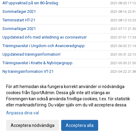
Alf uppvaktad på sin 80-årsdag
2021-08-20 17:15
Sommarläger 2021
2021-08-16 22:41
Terminsstart HT-21
2021-08-13 10:23
Sommarläger 2021
2021-07-17 21:30
Uppdaterad info med anledning av coronavirus!
2021-07-01 17:24
Träningsavslut i Ungdom och Avanceradgrupp
2021-06-02 21:14
Uppdaterad träningsinformation!
2021-05-31 22:15
Träningsavslut i Knatte & Nybörjargrupp.
2021-05-30 21:50
Ny träningsinformation VT-21
2021-04-22 21:38
Träningsuppdatering - April, VT-2021
2021-04-12 16:35
För att hemsidan ska fungera korrekt använder vi nödvändiga
Träningsuppehåll i påsk!
2021-03-29 20:52
cookies från SportAdmin. Dessa går inte att stänga av.
Alla måste hjälpa till .....
2021-03-03 12:52
Föreningen kan också använda frivilliga cookies, t.ex. för statistik
eller marknadsföring. Du väljer själv om du vill acceptera dessa.
Träning på Sportlovet?
2021-02-12 19:21
Anpassa dina val
Lättade restriktioner för ungdomar i gymnasieåldern, födda
2021-02-05 19:33
-02 och senare.
Acceptera nödvändiga
Acceptera alla
Uppdatering träningsstart VT-21
2021-01-25 19:26
Kort sammanfattning inför vårterminen 2021
2021-01-21 18:44