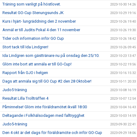
Träning som vanligt på höstlovet.
2023-10-30 14:26
Resultat GO-Cup Stenungsunds JK
2023-10-29 19:16
Kurs i hjärt- lungräddning den 2 november
2023-10-26 19:40
Anmäl er till Judits Pokal 4 den 11 november
2023-10-26 19:30
Tider och information inför GO Cup
2023-10-26 18:42
Stort tack till Ida Lindgren!
2023-10-26 09:45
Ida Lindgren som gästtränare nu på onsdag den 25/10.
2023-10-23 13:47
Glöm inte bort att anmäla er till GO-Cup!
2023-10-22 19:56
Rapport från GJO i helgen
2023-10-16 15:32
Dags att anmäla sig till GO Cup #2 den 28 Oktober!
2023-10-11 20:33
Judo5 träning
2023-10-08 16:19
Resultat Lilla Trollträffen 4
2023-10-07 12:54
Påminnelse! Glöm inte föräldramötet ikväll 18:00
2023-10-04 16:43
Deltagande i Folkhälsodagen med falltrygghet
2023-10-03 14:59
Judo5-träning
2023-09-30 22:41
Den 4 okt är det dags för föräldramöte och inför GO-Cup
2023-09-29 18:06