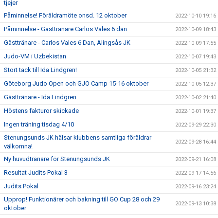
tjejer
Påminnelse! Föräldramöte onsd. 12 oktober
2022-10-10 19:16
Påminnelse - Gästtränare Carlos Vales 6 dan
2022-10-09 18:43
Gästtränare - Carlos Vales 6 Dan, Alingsås JK
2022-10-09 17:55
Judo-VM i Uzbekistan
2022-10-07 19:43
Stort tack till Ida Lindgren!
2022-10-05 21:32
Göteborg Judo Open och GJO Camp 15-16 oktober
2022-10-05 12:37
Gästtränare - Ida Lindgren
2022-10-02 21:40
Höstens fakturor skickade
2022-10-01 19:37
Ingen träning tisdag 4/10
2022-09-29 22:30
Stenungsunds JK hälsar klubbens samtliga föräldrar
2022-09-28 16:44
välkomna!
Ny huvudtränare för Stenungsunds JK
2022-09-21 16:08
Resultat Judits Pokal 3
2022-09-17 14:56
Judits Pokal
2022-09-16 23:24
Upprop! Funktionärer och bakning till GO Cup 28 och 29
2022-09-13 10:38
oktober