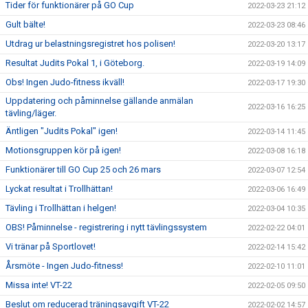
Tider för funktionärer på GO Cup
2022-03-23 21:12
Gult bälte!
2022-03-23 08:46
Utdrag ur belastningsregistret hos polisen!
2022-03-20 13:17
Resultat Judits Pokal 1, i Göteborg.
2022-03-19 14:09
Obs! Ingen Judo-fitness ikväll!
2022-03-17 19:30
Uppdatering och påminnelse gällande anmälan
2022-03-16 16:25
tävling/läger.
Äntligen "Judits Pokal" igen!
2022-03-14 11:45
Motionsgruppen kör på igen!
2022-03-08 16:18
Funktionärer till GO Cup 25 och 26 mars
2022-03-07 12:54
Lyckat resultat i Trollhättan!
2022-03-06 16:49
Tävling i Trollhättan i helgen!
2022-03-04 10:35
OBS! Påminnelse - registrering i nytt tävlingssystem
2022-02-22 04:01
Vi tränar på Sportlovet!
2022-02-14 15:42
Årsmöte - Ingen Judo-fitness!
2022-02-10 11:01
Missa inte! VT-22
2022-02-05 09:50
Beslut om reducerad träningsavgift VT-22
2022-02-02 14:57