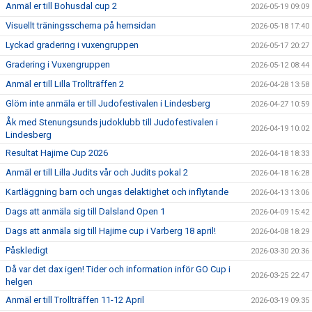
Anmäl er till Bohusdal cup 2
2026-05-19 09:09
Visuellt träningsschema på hemsidan
2026-05-18 17:40
Lyckad gradering i vuxengruppen
2026-05-17 20:27
Gradering i Vuxengruppen
2026-05-12 08:44
Anmäl er till Lilla Trollträffen 2
2026-04-28 13:58
Glöm inte anmäla er till Judofestivalen i Lindesberg
2026-04-27 10:59
Åk med Stenungsunds judoklubb till Judofestivalen i
2026-04-19 10:02
Lindesberg
Resultat Hajime Cup 2026
2026-04-18 18:33
Anmäl er till Lilla Judits vår och Judits pokal 2
2026-04-18 16:28
Kartläggning barn och ungas delaktighet och inflytande
2026-04-13 13:06
Dags att anmäla sig till Dalsland Open 1
2026-04-09 15:42
Dags att anmäla sig till Hajime cup i Varberg 18 april!
2026-04-08 18:29
Påskledigt
2026-03-30 20:36
Då var det dax igen! Tider och information inför GO Cup i
2026-03-25 22:47
helgen
Anmäl er till Trollträffen 11-12 April
2026-03-19 09:35