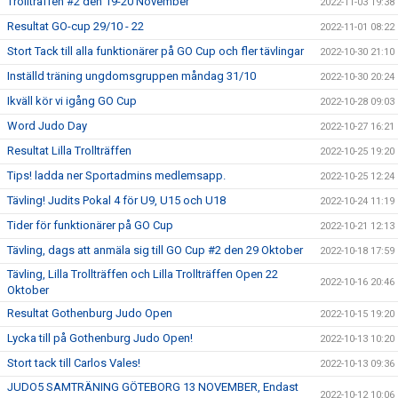
Trollträffen #2 den 19-20 November
2022-11-03 19:38
Resultat GO-cup 29/10 - 22
2022-11-01 08:22
Stort Tack till alla funktionärer på GO Cup och fler tävlingar
2022-10-30 21:10
Inställd träning ungdomsgruppen måndag 31/10
2022-10-30 20:24
Ikväll kör vi igång GO Cup
2022-10-28 09:03
Word Judo Day
2022-10-27 16:21
Resultat Lilla Trollträffen
2022-10-25 19:20
Tips! ladda ner Sportadmins medlemsapp.
2022-10-25 12:24
Tävling! Judits Pokal 4 för U9, U15 och U18
2022-10-24 11:19
Tider för funktionärer på GO Cup
2022-10-21 12:13
Tävling, dags att anmäla sig till GO Cup #2 den 29 Oktober
2022-10-18 17:59
Tävling, Lilla Trollträffen och Lilla Trollträffen Open 22
2022-10-16 20:46
Oktober
Resultat Gothenburg Judo Open
2022-10-15 19:20
Lycka till på Gothenburg Judo Open!
2022-10-13 10:20
Stort tack till Carlos Vales!
2022-10-13 09:36
JUDO5 SAMTRÄNING GÖTEBORG 13 NOVEMBER, Endast
2022-10-12 10:06