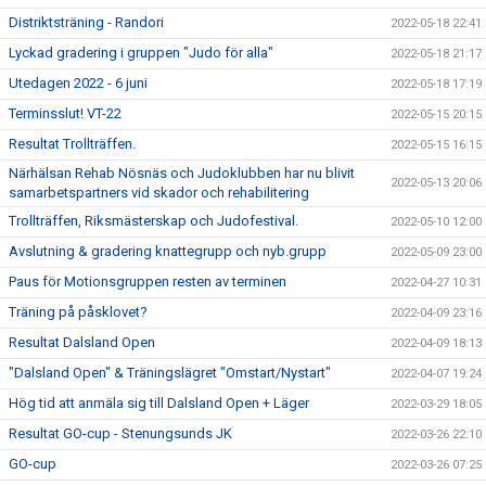
Distriktsträning - Randori
2022-05-18 22:41
Lyckad gradering i gruppen "Judo för alla"
2022-05-18 21:17
Utedagen 2022 - 6 juni
2022-05-18 17:19
Terminsslut! VT-22
2022-05-15 20:15
Resultat Trollträffen.
2022-05-15 16:15
Närhälsan Rehab Nösnäs och Judoklubben har nu blivit
2022-05-13 20:06
samarbetspartners vid skador och rehabilitering
Trollträffen, Riksmästerskap och Judofestival.
2022-05-10 12:00
Avslutning & gradering knattegrupp och nyb.grupp
2022-05-09 23:00
Paus för Motionsgruppen resten av terminen
2022-04-27 10:31
Träning på påsklovet?
2022-04-09 23:16
Resultat Dalsland Open
2022-04-09 18:13
"Dalsland Open" & Träningslägret "Omstart/Nystart"
2022-04-07 19:24
Hög tid att anmäla sig till Dalsland Open + Läger
2022-03-29 18:05
Resultat GO-cup - Stenungsunds JK
2022-03-26 22:10
GO-cup
2022-03-26 07:25