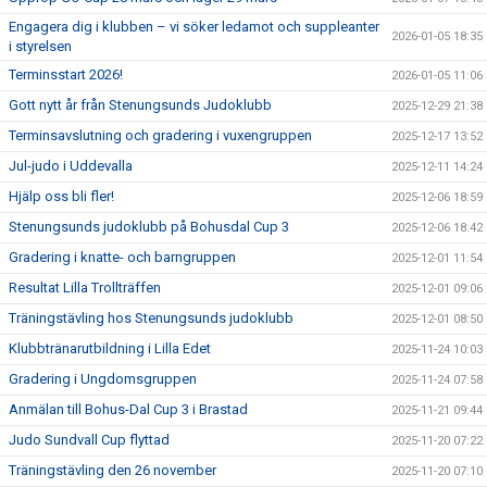
Engagera dig i klubben – vi söker ledamot och suppleanter
2026-01-05 18:35
i styrelsen
Terminsstart 2026!
2026-01-05 11:06
Gott nytt år från Stenungsunds Judoklubb
2025-12-29 21:38
Terminsavslutning och gradering i vuxengruppen
2025-12-17 13:52
Jul-judo i Uddevalla
2025-12-11 14:24
Hjälp oss bli fler!
2025-12-06 18:59
Stenungsunds judoklubb på Bohusdal Cup 3
2025-12-06 18:42
Gradering i knatte- och barngruppen
2025-12-01 11:54
Resultat Lilla Trollträffen
2025-12-01 09:06
Träningstävling hos Stenungsunds judoklubb
2025-12-01 08:50
Klubbtränarutbildning i Lilla Edet
2025-11-24 10:03
Gradering i Ungdomsgruppen
2025-11-24 07:58
Anmälan till Bohus-Dal Cup 3 i Brastad
2025-11-21 09:44
Judo Sundvall Cup flyttad
2025-11-20 07:22
Träningstävling den 26 november
2025-11-20 07:10