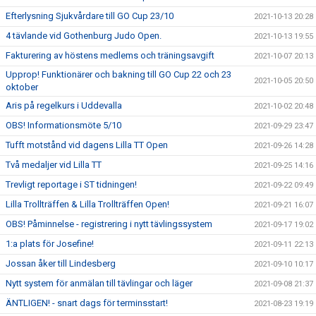
Efterlysning Sjukvårdare till GO Cup 23/10
2021-10-13 20:28
4 tävlande vid Gothenburg Judo Open.
2021-10-13 19:55
Fakturering av höstens medlems och träningsavgift
2021-10-07 20:13
Upprop! Funktionärer och bakning till GO Cup 22 och 23
2021-10-05 20:50
oktober
Aris på regelkurs i Uddevalla
2021-10-02 20:48
OBS! Informationsmöte 5/10
2021-09-29 23:47
Tufft motstånd vid dagens Lilla TT Open
2021-09-26 14:28
Två medaljer vid Lilla TT
2021-09-25 14:16
Trevligt reportage i ST tidningen!
2021-09-22 09:49
Lilla Trollträffen & Lilla Trollträffen Open!
2021-09-21 16:07
OBS! Påminnelse - registrering i nytt tävlingssystem
2021-09-17 19:02
1:a plats för Josefine!
2021-09-11 22:13
Jossan åker till Lindesberg
2021-09-10 10:17
Nytt system för anmälan till tävlingar och läger
2021-09-08 21:37
ÄNTLIGEN! - snart dags för terminsstart!
2021-08-23 19:19