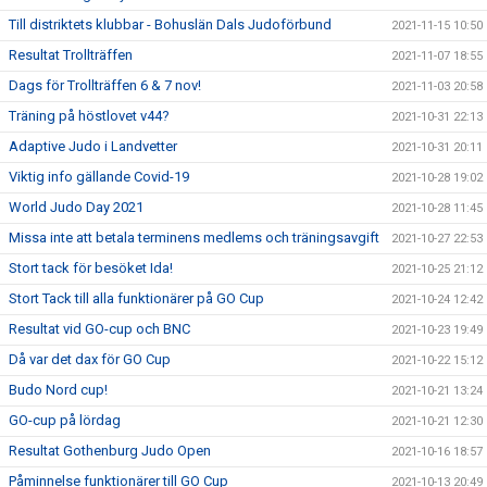
Till distriktets klubbar - Bohuslän Dals Judoförbund
2021-11-15 10:50
Resultat Trollträffen
2021-11-07 18:55
Dags för Trollträffen 6 & 7 nov!
2021-11-03 20:58
Träning på höstlovet v44?
2021-10-31 22:13
Adaptive Judo i Landvetter
2021-10-31 20:11
Viktig info gällande Covid-19
2021-10-28 19:02
World Judo Day 2021
2021-10-28 11:45
Missa inte att betala terminens medlems och träningsavgift
2021-10-27 22:53
Stort tack för besöket Ida!
2021-10-25 21:12
Stort Tack till alla funktionärer på GO Cup
2021-10-24 12:42
Resultat vid GO-cup och BNC
2021-10-23 19:49
Då var det dax för GO Cup
2021-10-22 15:12
Budo Nord cup!
2021-10-21 13:24
GO-cup på lördag
2021-10-21 12:30
Resultat Gothenburg Judo Open
2021-10-16 18:57
Påminnelse funktionärer till GO Cup
2021-10-13 20:49