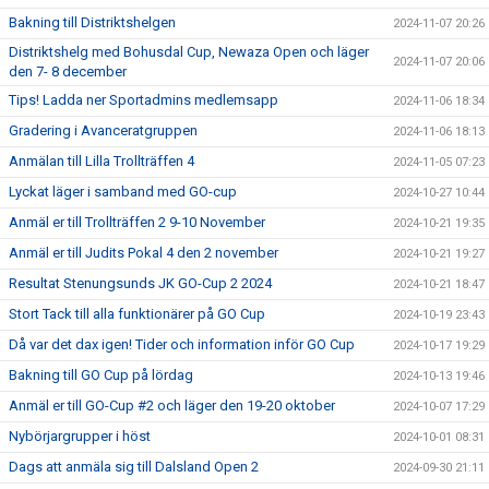
Bakning till Distriktshelgen
2024-11-07 20:26
Distriktshelg med Bohusdal Cup, Newaza Open och läger
2024-11-07 20:06
den 7- 8 december
Tips! Ladda ner Sportadmins medlemsapp
2024-11-06 18:34
Gradering i Avanceratgruppen
2024-11-06 18:13
Anmälan till Lilla Trollträffen 4
2024-11-05 07:23
Lyckat läger i samband med GO-cup
2024-10-27 10:44
Anmäl er till Trollträffen 2 9-10 November
2024-10-21 19:35
Anmäl er till Judits Pokal 4 den 2 november
2024-10-21 19:27
Resultat Stenungsunds JK GO-Cup 2 2024
2024-10-21 18:47
Stort Tack till alla funktionärer på GO Cup
2024-10-19 23:43
Då var det dax igen! Tider och information inför GO Cup
2024-10-17 19:29
Bakning till GO Cup på lördag
2024-10-13 19:46
Anmäl er till GO-Cup #2 och läger den 19-20 oktober
2024-10-07 17:29
Nybörjargrupper i höst
2024-10-01 08:31
Dags att anmäla sig till Dalsland Open 2
2024-09-30 21:11