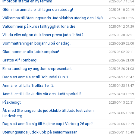
Imorgon startar en ny termin!
2025-08-17 15:54
Glöm inte anmäla er till läger och utedag!
2025-08-10 20:19
Välkomna till Stenungsunds Judoklubbs utedag den 16/8
2025-07-30 18:15
Välkommen på kurs i falltrygghet för äldre
2025-07-12 07:29
Vill du eller någon du känner prova judo i höst?
2025-06-30 07:21
Sommarträningen börjar nu på onsdag.
2025-06-29 22:00
Glad sommar alla judokompisar!
2025-06-02 07:11
Grattis Alf Tornberg!
2025-05-26 21:08
Elma Lundhag ny ungdomsrepresentant
2025-05-26 21:03
Dags att anmäla er till Bohusdal Cup 1
2025-04-27 20:47
Anmäl er till Lilla Trollträffen 2
2025-04-23 18:47
Anmäl er till Lilla Judits vår och Judits pokal 2
2025-04-23 18:29
Påskledigt
2025-04-13 20:31
Åk med Stenungsunds judoklubb till Judofestivalen i
2025-04-05 19:30
Lindesberg
Dags att anmäla sig till Hajime cup i Varberg 26 april!
2025-04-05 19:19
Stenungsunds judoklubb på seniormässan
2025-03-31 16:49