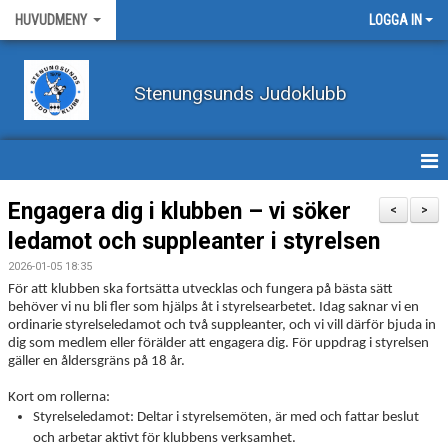
HUVUDMENY
LOGGA IN
Stenungsunds Judoklubb
HEM
Engagera dig i klubben – vi söker
<
>
ledamot och suppleanter i styrelsen
FÖRBUNDSNYHETER
2026-01-05 18:35
BILDER
För att klubben ska fortsätta utvecklas och fungera på bästa sätt
behöver vi nu bli fler som hjälps åt i styrelsearbetet. Idag saknar vi en
ordinarie styrelseledamot och två suppleanter, och vi vill därför bjuda in
BÖRJA TRÄNA JUDO
dig som medlem eller förälder att engagera dig. För uppdrag i styrelsen
gäller en åldersgräns på 18 år.
BLI MEDLEM
Kort om rollerna:
VECKOSCHEMA
Styrelseledamot: Deltar i styrelsemöten, är med och fattar beslut
och arbetar aktivt för klubbens verksamhet.