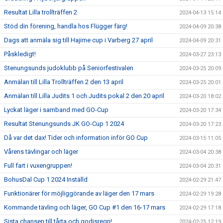
Resultat Lilla trollträffen 2
2024-04-13 15:14
Stöd din förening, handla hos Flügger färg!
2024-04-09 20:38
Dags att anmäla sig till Hajime cup i Varberg 27 april
2024-04-09 20:31
Påskledigt!
2024-03-27 23:13
Stenungsunds judoklubb på Seniorfestivalen
2024-03-25 20:09
Anmälan till Lilla Trollträffen 2 den 13 april
2024-03-25 20:01
Anmälan till Lilla Judits 1 och Judits pokal 2 den 20 april
2024-03-20 18:02
Lyckat läger i samband med GO-Cup
2024-03-20 17:34
Resultat Stenungsunds JK GO-Cup 1 2024
2024-03-20 17:23
Då var det dax! Tider och information inför GO Cup
2024-03-15 11:05
Vårens tävlingar och läger
2024-03-04 20:38
Full fart i vuxengruppen!
2024-03-04 20:31
BohusDal Cup 1 2024 Inställd
2024-02-29 21:47
Funktionärer för möjliggörande av läger den 17 mars
2024-02-29 19:28
Kommande tävling och läger, GO Cup #1 den 16-17 mars
2024-02-29 17:18
Sista chansen till tårta och godisregn!
2024-02-25 12:19