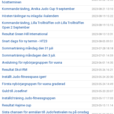
höstterminen
Kommande tävling, Arvika Judo Cup 9 september
2023-08-21 13:10
Hösten tävlingar nu inlagda i kalendern
2023-08-19 15:22
Kommande tävling, Lilla Trollträffen och Lilla Trollträffen
2023-08-19 15:15
Open 2 September
Resultat Green Hill International
2023-08-13 13:31
Snart dags för ny termin - HT23
2023-08-05 09:51
Sommarträning måndag den 31 juli
2023-07-28 18:18
Sommarträning måndagen den 3 juli.
2023-07-01 14:59
Avslutning för nybörjargruppen för vuxna
2023-06-01 14:35
Resultat Skol-RM
2023-05-26 16:21
Inställt Judo-fitnesspass igen!
2023-05-24 20:30
Första nybörjargruppen för vuxna graderad
2023-05-24 14:49
Guld till Josefine!
2023-05-20 20:07
Inställd träning Judo-fitnessgruppen
2023-05-17 17:03
Resultat Hajime cup
2023-05-15 11:14
Sista chansen för anmälan till Judofestivalen nu på onsdag