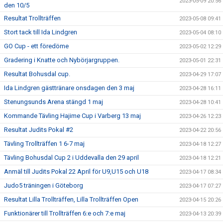
2023-05-09 20:56
den 10/5
Resultat Trollträffen
2023-05-08 09:41
Stort tack till Ida Lindgren
2023-05-04 08:10
GO Cup - ett föredöme
2023-05-02 12:29
Gradering i Knatte och Nybörjargruppen.
2023-05-01 22:31
Resultat Bohusdal cup.
2023-04-29 17:07
Ida Lindgren gästtränare onsdagen den 3 maj
2023-04-28 16:11
Stenungsunds Arena stängd 1 maj
2023-04-28 10:41
Kommande Tävling Hajime Cup i Varberg 13 maj
2023-04-26 12:23
Resultat Judits Pokal #2
2023-04-22 20:56
Tävling Trollträffen 1 6-7 maj
2023-04-18 12:27
Tävling Bohusdal Cup 2 i Uddevalla den 29 april
2023-04-18 12:21
Anmäl till Judits Pokal 22 April för U9,U15 och U18
2023-04-17 08:34
Judo5 träningen i Göteborg
2023-04-17 07:27
Resultat Lilla Trollträffen, Lilla Trollträffen Open
2023-04-15 20:26
Funktionärer till Trollträffen 6:e och 7:e maj
2023-04-13 20:39