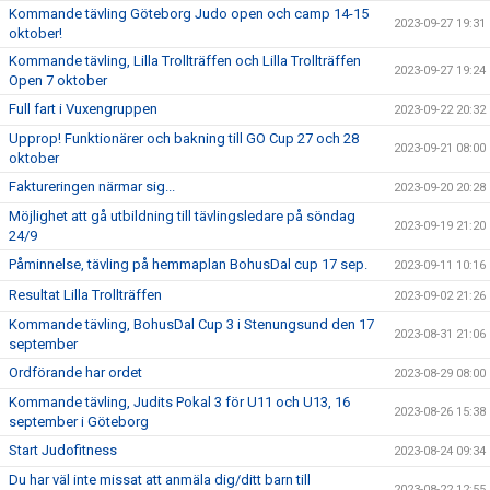
Kommande tävling Göteborg Judo open och camp 14-15
2023-09-27 19:31
oktober!
Kommande tävling, Lilla Trollträffen och Lilla Trollträffen
2023-09-27 19:24
Open 7 oktober
Full fart i Vuxengruppen
2023-09-22 20:32
Upprop! Funktionärer och bakning till GO Cup 27 och 28
2023-09-21 08:00
oktober
Faktureringen närmar sig...
2023-09-20 20:28
Möjlighet att gå utbildning till tävlingsledare på söndag
2023-09-19 21:20
24/9
Påminnelse, tävling på hemmaplan BohusDal cup 17 sep.
2023-09-11 10:16
Resultat Lilla Trollträffen
2023-09-02 21:26
Kommande tävling, BohusDal Cup 3 i Stenungsund den 17
2023-08-31 21:06
september
Ordförande har ordet
2023-08-29 08:00
Kommande tävling, Judits Pokal 3 för U11 och U13, 16
2023-08-26 15:38
september i Göteborg
Start Judofitness
2023-08-24 09:34
Du har väl inte missat att anmäla dig/ditt barn till
2023-08-22 12:55