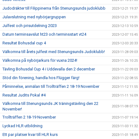
Judodräkter till Filippinerna från Stenungsunds judoklubb
2023-12-21 19:37
Julavslutning med nybörjargruppen
2023-12-21 19:31
Julfest och prisutdelning 2023
2023-12-13 10:59
Datum terminsavslut ht23 och terminsstart vt24
2023-12-07 15:45
Resultat Bohusdal cup 4
2023-12-03 20:33
Välkomna till årets julfest med Stenungsunds Judoklubb!
2023-11-28 09:03
Välkomna på nybörjarkurs för vuxna 2024!
2023-11-26 10:25
Tävling Bohusdal Cup 4 i Uddevalla den 2 december
2023-11-22 09:03
Stöd din förening, handla hos Flügger färg!
2023-11-22 08:55
Påminnelse, anmälan till Trollträffen 2 18-19 November
2023-11-12 11:55
Resultat Judits Pokal #4
2023-11-11 16:09
Välkomna till Stenungsunds JK träningstävling den 22
2023-11-08 07:19
November!
Trollträffen 2 18-19 November
2023-11-07 19:14
Lyckad HLR utbildning
2023-11-03 11:32
Ett par platser kvar till HLR kurs
2023-11-01 18:49