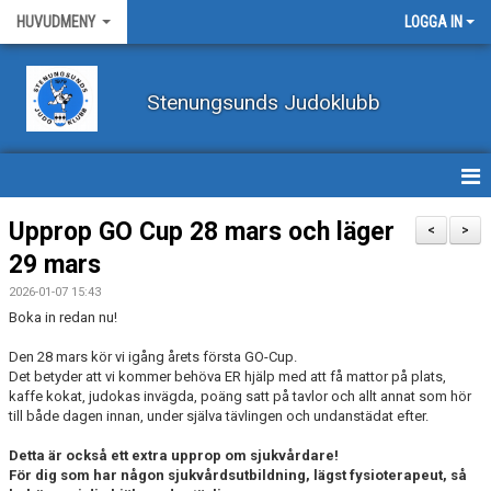
HUVUDMENY
LOGGA IN
Stenungsunds Judoklubb
HEM
Upprop GO Cup 28 mars och läger
<
>
29 mars
FÖRBUNDSNYHETER
2026-01-07 15:43
BILDER
Boka in redan nu!
Den 28 mars kör vi igång årets första GO-Cup.
BÖRJA TRÄNA JUDO
Det betyder att vi kommer behöva ER hjälp med att få mattor på plats,
kaffe kokat, judokas invägda, poäng satt på tavlor och allt annat som hör
BLI MEDLEM
till både dagen innan, under själva tävlingen och undanstädat efter.
Detta är också ett extra upprop om sjukvårdare!
VECKOSCHEMA
För dig som har någon sjukvårdsutbildning, lägst fysioterapeut, så