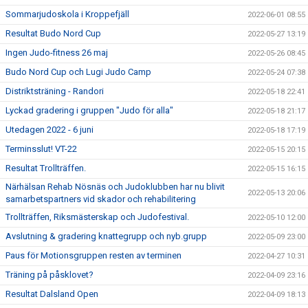
Sommarjudoskola i Kroppefjäll
2022-06-01 08:55
Resultat Budo Nord Cup
2022-05-27 13:19
Ingen Judo-fitness 26 maj
2022-05-26 08:45
Budo Nord Cup och Lugi Judo Camp
2022-05-24 07:38
Distriktsträning - Randori
2022-05-18 22:41
Lyckad gradering i gruppen "Judo för alla"
2022-05-18 21:17
Utedagen 2022 - 6 juni
2022-05-18 17:19
Terminsslut! VT-22
2022-05-15 20:15
Resultat Trollträffen.
2022-05-15 16:15
Närhälsan Rehab Nösnäs och Judoklubben har nu blivit
2022-05-13 20:06
samarbetspartners vid skador och rehabilitering
Trollträffen, Riksmästerskap och Judofestival.
2022-05-10 12:00
Avslutning & gradering knattegrupp och nyb.grupp
2022-05-09 23:00
Paus för Motionsgruppen resten av terminen
2022-04-27 10:31
Träning på påsklovet?
2022-04-09 23:16
Resultat Dalsland Open
2022-04-09 18:13