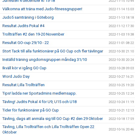
Julfesten 4 december kl 15-18
2022-11-15 10:44
Välkomna att träna med Judo-fitnessgruppen!
2022-11-14 15:03
Judo5 samträning i Göteborg
2022-11-13 18:18
Resultat Judits Pokal #4
2022-11-12 17:30
Trollträffen #2 den 19-20 November
2022-11-03 19:38
Resultat GO-cup 29/10 - 22
2022-11-01 08:22
Stort Tack till alla funktionärer på GO Cup och fler tävlingar
2022-10-30 21:10
Inställd träning ungdomsgruppen måndag 31/10
2022-10-30 20:24
Ikväll kör vi igång GO Cup
2022-10-28 09:03
Word Judo Day
2022-10-27 16:21
Resultat Lilla Trollträffen
2022-10-25 19:20
Tips! ladda ner Sportadmins medlemsapp.
2022-10-25 12:24
Tävling! Judits Pokal 4 för U9, U15 och U18
2022-10-24 11:19
Tider för funktionärer på GO Cup
2022-10-21 12:13
Tävling, dags att anmäla sig till GO Cup #2 den 29 Oktober
2022-10-18 17:59
Tävling, Lilla Trollträffen och Lilla Trollträffen Open 22
2022-10-16 20:46
Oktober