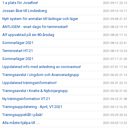
1:a plats för Josefine!
2021-09-11 22:13
Jossan åker till Lindesberg
2021-09-10 10:17
Nytt system för anmälan till tävlingar och läger
2021-09-08 21:37
ÄNTLIGEN! - snart dags för terminsstart!
2021-08-23 19:19
Alf uppvaktad på sin 80-årsdag
2021-08-20 17:15
Sommarläger 2021
2021-08-16 22:41
Terminsstart HT-21
2021-08-13 10:23
Sommarläger 2021
2021-07-17 21:30
Uppdaterad info med anledning av coronavirus!
2021-07-01 17:24
Träningsavslut i Ungdom och Avanceradgrupp
2021-06-02 21:14
Uppdaterad träningsinformation!
2021-05-31 22:15
Träningsavslut i Knatte & Nybörjargrupp.
2021-05-30 21:50
Ny träningsinformation VT-21
2021-04-22 21:38
Träningsuppdatering - April, VT-2021
2021-04-12 16:35
Träningsuppehåll i påsk!
2021-03-29 20:52
Alla måste hjälpa till .....
2021-03-03 12:52