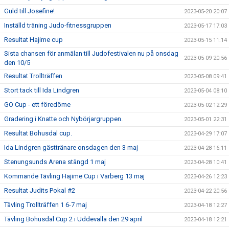
Guld till Josefine!
2023-05-20 20:07
Inställd träning Judo-fitnessgruppen
2023-05-17 17:03
Resultat Hajime cup
2023-05-15 11:14
Sista chansen för anmälan till Judofestivalen nu på onsdag
2023-05-09 20:56
den 10/5
Resultat Trollträffen
2023-05-08 09:41
Stort tack till Ida Lindgren
2023-05-04 08:10
GO Cup - ett föredöme
2023-05-02 12:29
Gradering i Knatte och Nybörjargruppen.
2023-05-01 22:31
Resultat Bohusdal cup.
2023-04-29 17:07
Ida Lindgren gästtränare onsdagen den 3 maj
2023-04-28 16:11
Stenungsunds Arena stängd 1 maj
2023-04-28 10:41
Kommande Tävling Hajime Cup i Varberg 13 maj
2023-04-26 12:23
Resultat Judits Pokal #2
2023-04-22 20:56
Tävling Trollträffen 1 6-7 maj
2023-04-18 12:27
Tävling Bohusdal Cup 2 i Uddevalla den 29 april
2023-04-18 12:21