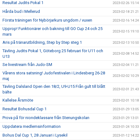
Resultat Judits Pokal 1
2023-02-26 15:14
Hårda bud i Mellerud
2023-02-18 21:21
Första träningen för Nybörjarkurs ungdom / vuxen
2023-02-16 14:24
Upprop! Funktionärer och bakning till GO Cup 24 och 25
2023-02-15 19:10
mars
Aris på tränarutbildning, Step by Step steg 1
2023-02-13 10:50
Tävling Judits Pokal 1, Göteborg 25 februari för U11 och
2023-02-08 14:52
U13
Se livestream från Judo-SM
2023-02-04 11:21
Vårens stora satsning! Judofestivalen i Lindesberg 26-28
2023-02-02 10:29
maj
Tävling Dalsland Open den 18/2, U9-U15 Från gult till blått
2023-02-01 21:43
bälte
Kallelse Årsmöte
2023-02-01 10:18
Resultat Bohusdal Cup 1
2023-01-29 13:05
Prova på för niondeklassare från Stenungskolan
2023-01-29 13:01
Uppdatera medlemsinformation
2023-01-24 10:33
Bohus Dal Cup 1, 28 Januari i Lysekil
2023-01-12 14:22