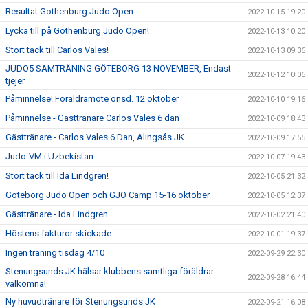
Resultat Gothenburg Judo Open
2022-10-15 19:20
Lycka till på Gothenburg Judo Open!
2022-10-13 10:20
Stort tack till Carlos Vales!
2022-10-13 09:36
JUDO5 SAMTRÄNING GÖTEBORG 13 NOVEMBER, Endast
2022-10-12 10:06
tjejer
Påminnelse! Föräldramöte onsd. 12 oktober
2022-10-10 19:16
Påminnelse - Gästtränare Carlos Vales 6 dan
2022-10-09 18:43
Gästtränare - Carlos Vales 6 Dan, Alingsås JK
2022-10-09 17:55
Judo-VM i Uzbekistan
2022-10-07 19:43
Stort tack till Ida Lindgren!
2022-10-05 21:32
Göteborg Judo Open och GJO Camp 15-16 oktober
2022-10-05 12:37
Gästtränare - Ida Lindgren
2022-10-02 21:40
Höstens fakturor skickade
2022-10-01 19:37
Ingen träning tisdag 4/10
2022-09-29 22:30
Stenungsunds JK hälsar klubbens samtliga föräldrar
2022-09-28 16:44
välkomna!
Ny huvudtränare för Stenungsunds JK
2022-09-21 16:08