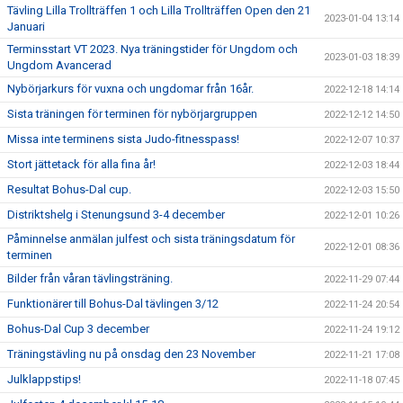
Tävling Lilla Trollträffen 1 och Lilla Trollträffen Open den 21
2023-01-04 13:14
Januari
Terminsstart VT 2023. Nya träningstider för Ungdom och
2023-01-03 18:39
Ungdom Avancerad
Nybörjarkurs för vuxna och ungdomar från 16år.
2022-12-18 14:14
Sista träningen för terminen för nybörjargruppen
2022-12-12 14:50
Missa inte terminens sista Judo-fitnesspass!
2022-12-07 10:37
Stort jättetack för alla fina år!
2022-12-03 18:44
Resultat Bohus-Dal cup.
2022-12-03 15:50
Distriktshelg i Stenungsund 3-4 december
2022-12-01 10:26
Påminnelse anmälan julfest och sista träningsdatum för
2022-12-01 08:36
terminen
Bilder från våran tävlingsträning.
2022-11-29 07:44
Funktionärer till Bohus-Dal tävlingen 3/12
2022-11-24 20:54
Bohus-Dal Cup 3 december
2022-11-24 19:12
Träningstävling nu på onsdag den 23 November
2022-11-21 17:08
Julklappstips!
2022-11-18 07:45