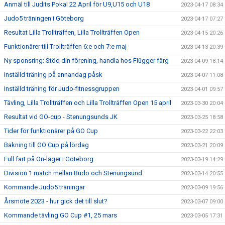
Anmäl till Judits Pokal 22 April för U9,U15 och U18
2023-04-17 08:34
Judo5 träningen i Göteborg
2023-04-17 07:27
Resultat Lilla Trollträffen, Lilla Trollträffen Open
2023-04-15 20:26
Funktionärer till Trollträffen 6:e och 7:e maj
2023-04-13 20:39
Ny sponsring: Stöd din förening, handla hos Flügger färg
2023-04-09 18:14
Inställd träning på annandag påsk
2023-04-07 11:08
Inställd träning för Judo-fitnessgruppen
2023-04-01 09:57
Tävling, Lilla Trollträffen och Lilla Trollträffen Open 15 april
2023-03-30 20:04
Resultat vid GO-cup - Stenungsunds JK
2023-03-25 18:58
Tider för funktionärer på GO Cup
2023-03-22 22:03
Bakning till GO Cup på lördag
2023-03-21 20:09
Full fart på On-läger i Göteborg
2023-03-19 14:29
Division 1 match mellan Budo och Stenungsund
2023-03-14 20:55
Kommande Judo5 träningar
2023-03-09 19:56
Årsmöte 2023 - hur gick det till slut?
2023-03-07 09:00
Kommande tävling GO Cup #1, 25 mars
2023-03-05 17:31