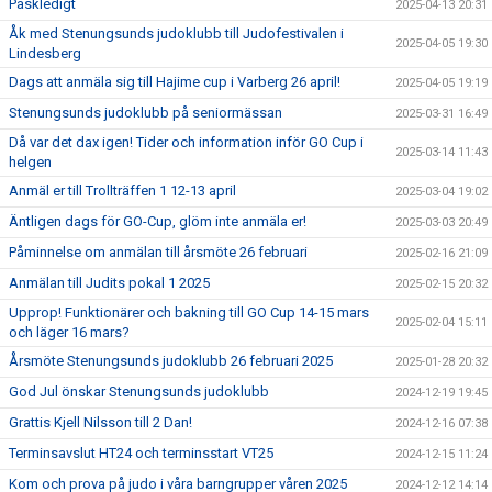
Påskledigt
2025-04-13 20:31
Åk med Stenungsunds judoklubb till Judofestivalen i
2025-04-05 19:30
Lindesberg
Dags att anmäla sig till Hajime cup i Varberg 26 april!
2025-04-05 19:19
Stenungsunds judoklubb på seniormässan
2025-03-31 16:49
Då var det dax igen! Tider och information inför GO Cup i
2025-03-14 11:43
helgen
Anmäl er till Trollträffen 1 12-13 april
2025-03-04 19:02
Äntligen dags för GO-Cup, glöm inte anmäla er!
2025-03-03 20:49
Påminnelse om anmälan till årsmöte 26 februari
2025-02-16 21:09
Anmälan till Judits pokal 1 2025
2025-02-15 20:32
Upprop! Funktionärer och bakning till GO Cup 14-15 mars
2025-02-04 15:11
och läger 16 mars?
Årsmöte Stenungsunds judoklubb 26 februari 2025
2025-01-28 20:32
God Jul önskar Stenungsunds judoklubb
2024-12-19 19:45
Grattis Kjell Nilsson till 2 Dan!
2024-12-16 07:38
Terminsavslut HT24 och terminsstart VT25
2024-12-15 11:24
Kom och prova på judo i våra barngrupper våren 2025
2024-12-12 14:14