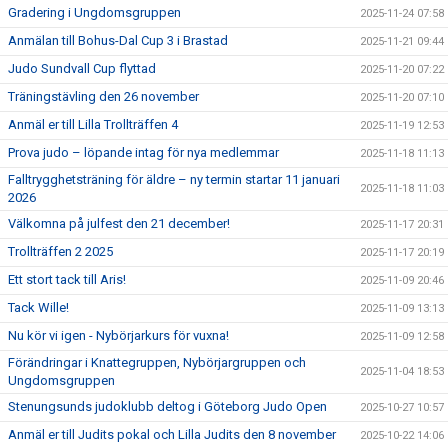
Gradering i Ungdomsgruppen
2025-11-24 07:58
Anmälan till Bohus-Dal Cup 3 i Brastad
2025-11-21 09:44
Judo Sundvall Cup flyttad
2025-11-20 07:22
Träningstävling den 26 november
2025-11-20 07:10
Anmäl er till Lilla Trollträffen 4
2025-11-19 12:53
Prova judo – löpande intag för nya medlemmar
2025-11-18 11:13
Falltrygghetsträning för äldre – ny termin startar 11 januari
2025-11-18 11:03
2026
Välkomna på julfest den 21 december!
2025-11-17 20:31
Trollträffen 2 2025
2025-11-17 20:19
Ett stort tack till Aris!
2025-11-09 20:46
Tack Wille!
2025-11-09 13:13
Nu kör vi igen - Nybörjarkurs för vuxna!
2025-11-09 12:58
Förändringar i Knattegruppen, Nybörjargruppen och
2025-11-04 18:53
Ungdomsgruppen
Stenungsunds judoklubb deltog i Göteborg Judo Open
2025-10-27 10:57
Anmäl er till Judits pokal och Lilla Judits den 8 november
2025-10-22 14:06