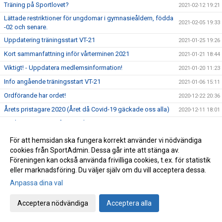
Träning på Sportlovet?
2021-02-12 19:21
Lättade restriktioner för ungdomar i gymnasieåldern, födda
2021-02-05 19:33
-02 och senare.
Uppdatering träningsstart VT-21
2021-01-25 19:26
Kort sammanfattning inför vårterminen 2021
2021-01-21 18:44
Viktigt! - Uppdatera medlemsinformation!
2021-01-20 11:23
Info angående träningsstart VT-21
2021-01-06 15:11
Ordförande har ordet!
2020-12-22 20:36
Årets pristagare 2020 (Året då Covid-19 gäckade oss alla)
2020-12-11 18:01
Avslutningsträning för Ungd.gruppen &
2020-12-11 15:27
Avanceradgruppen.
För att hemsidan ska fungera korrekt använder vi nödvändiga
Avslutningsträning för Knatte och Nybörjargrupp!
2020-12-06 19:11
cookies från SportAdmin. Dessa går inte att stänga av.
Terminsslutet är nära!
2020-12-05 10:55
Föreningen kan också använda frivilliga cookies, t.ex. för statistik
eller marknadsföring. Du väljer själv om du vill acceptera dessa.
Missa inte klubbens Träningsbingo!
2020-12-01 21:48
Anpassa dina val
Ny uppdaterad info kring Covid-19 och vår träning HT-20!
2020-11-24 21:02
Ny info angående träning och träningstider!
2020-11-03 17:20
Acceptera nödvändiga
Acceptera alla
Uppdaterad info kring Covid-19
2020-10-31 12:32