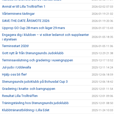
Anmäl er till Lilla Trollträffen 1
2026-02-02 07:03
Vårterminens tävlingar
2026-01-19 21:02
SAVE-THE-DATE ÅRSMÖTE 2026
2026-01-19 20:36
Upprop GO Cup 28 mars och läger 29 mars
2026-01-07 15:43
Engagera dig i klubben – vi söker ledamot och suppleanter
2026-01-05 18:35
i styrelsen
Terminsstart 2026!
2026-01-05 11:06
Gott nytt år från Stenungsunds Judoklubb
2025-12-29 21:38
Terminsavslutning och gradering i vuxengruppen
2025-12-17 13:52
Jul-judo i Uddevalla
2025-12-11 14:24
Hjälp oss bli fler!
2025-12-06 18:59
Stenungsunds judoklubb på Bohusdal Cup 3
2025-12-06 18:42
Gradering i knatte- och barngruppen
2025-12-01 11:54
Resultat Lilla Trollträffen
2025-12-01 09:06
Träningstävling hos Stenungsunds judoklubb
2025-12-01 08:50
Klubbtränarutbildning i Lilla Edet
2025-11-24 10:03