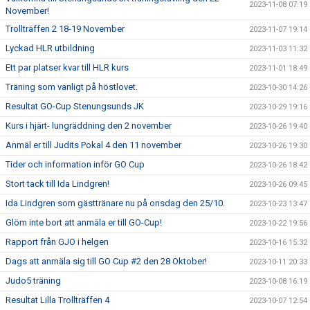
2023-11-08 07:19
November!
Trollträffen 2 18-19 November
2023-11-07 19:14
Lyckad HLR utbildning
2023-11-03 11:32
Ett par platser kvar till HLR kurs
2023-11-01 18:49
Träning som vanligt på höstlovet.
2023-10-30 14:26
Resultat GO-Cup Stenungsunds JK
2023-10-29 19:16
Kurs i hjärt- lungräddning den 2 november
2023-10-26 19:40
Anmäl er till Judits Pokal 4 den 11 november
2023-10-26 19:30
Tider och information inför GO Cup
2023-10-26 18:42
Stort tack till Ida Lindgren!
2023-10-26 09:45
Ida Lindgren som gästtränare nu på onsdag den 25/10.
2023-10-23 13:47
Glöm inte bort att anmäla er till GO-Cup!
2023-10-22 19:56
Rapport från GJO i helgen
2023-10-16 15:32
Dags att anmäla sig till GO Cup #2 den 28 Oktober!
2023-10-11 20:33
Judo5 träning
2023-10-08 16:19
Resultat Lilla Trollträffen 4
2023-10-07 12:54