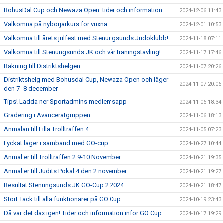
BohusDal Cup och Newaza Open: tider och information
2024-12-06 11:43
Välkomna på nybörjarkurs för vuxna
2024-12-01 10:53
Välkomna till årets julfest med Stenungsunds Judoklubb!
2024-11-18 07:11
Välkomna till Stenungsunds JK och vår träningstävling!
2024-11-17 17:46
Bakning till Distriktshelgen
2024-11-07 20:26
Distriktshelg med Bohusdal Cup, Newaza Open och läger
2024-11-07 20:06
den 7- 8 december
Tips! Ladda ner Sportadmins medlemsapp
2024-11-06 18:34
Gradering i Avanceratgruppen
2024-11-06 18:13
Anmälan till Lilla Trollträffen 4
2024-11-05 07:23
Lyckat läger i samband med GO-cup
2024-10-27 10:44
Anmäl er till Trollträffen 2 9-10 November
2024-10-21 19:35
Anmäl er till Judits Pokal 4 den 2 november
2024-10-21 19:27
Resultat Stenungsunds JK GO-Cup 2 2024
2024-10-21 18:47
Stort Tack till alla funktionärer på GO Cup
2024-10-19 23:43
Då var det dax igen! Tider och information inför GO Cup
2024-10-17 19:29