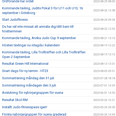
Ordförande har ordet
2023-08-29 08:00
Kommande tävling, Judits Pokal 3 för U11 och U13, 16
2023-08-26 15:38
september i Göteborg
Start Judofitness
2023-08-24 09:34
Du har väl inte missat att anmäla dig/ditt barn till
2023-08-22 12:55
höstterminen
Kommande tävling, Arvika Judo Cup 9 september
2023-08-21 13:10
Hösten tävlingar nu inlagda i kalendern
2023-08-19 15:22
Kommande tävling, Lilla Trollträffen och Lilla Trollträffen
2023-08-19 15:15
Open 2 September
Resultat Green Hill International
2023-08-13 13:31
Snart dags för ny termin - HT23
2023-08-05 09:51
Sommarträning måndag den 31 juli
2023-07-28 18:18
Sommarträning måndagen den 3 juli.
2023-07-01 14:59
Avslutning för nybörjargruppen för vuxna
2023-06-01 14:35
Resultat Skol-RM
2023-05-26 16:21
Inställt Judo-fitnesspass igen!
2023-05-24 20:30
Första nybörjargruppen för vuxna graderad
2023-05-24 14:49