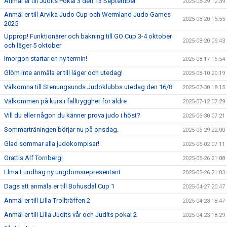
Anmäl er till Judits Pokal 3 den 13 September
2025-08-29 12:39
Anmäl er till Arvika Judo Cup och Wermland Judo Games
2025-08-20 15:55
2025
Upprop! Funktionärer och bakning till GO Cup 3-4 oktober
2025-08-20 09:43
och läger 5 oktober
Imorgon startar en ny termin!
2025-08-17 15:54
Glöm inte anmäla er till läger och utedag!
2025-08-10 20:19
Välkomna till Stenungsunds Judoklubbs utedag den 16/8
2025-07-30 18:15
Välkommen på kurs i falltrygghet för äldre
2025-07-12 07:29
Vill du eller någon du känner prova judo i höst?
2025-06-30 07:21
Sommarträningen börjar nu på onsdag.
2025-06-29 22:00
Glad sommar alla judokompisar!
2025-06-02 07:11
Grattis Alf Tornberg!
2025-05-26 21:08
Elma Lundhag ny ungdomsrepresentant
2025-05-26 21:03
Dags att anmäla er till Bohusdal Cup 1
2025-04-27 20:47
Anmäl er till Lilla Trollträffen 2
2025-04-23 18:47
Anmäl er till Lilla Judits vår och Judits pokal 2
2025-04-23 18:29