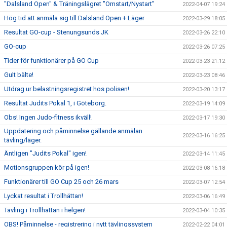
"Dalsland Open" & Träningslägret "Omstart/Nystart"
2022-04-07 19:24
Hög tid att anmäla sig till Dalsland Open + Läger
2022-03-29 18:05
Resultat GO-cup - Stenungsunds JK
2022-03-26 22:10
GO-cup
2022-03-26 07:25
Tider för funktionärer på GO Cup
2022-03-23 21:12
Gult bälte!
2022-03-23 08:46
Utdrag ur belastningsregistret hos polisen!
2022-03-20 13:17
Resultat Judits Pokal 1, i Göteborg.
2022-03-19 14:09
Obs! Ingen Judo-fitness ikväll!
2022-03-17 19:30
Uppdatering och påminnelse gällande anmälan
2022-03-16 16:25
tävling/läger.
Äntligen "Judits Pokal" igen!
2022-03-14 11:45
Motionsgruppen kör på igen!
2022-03-08 16:18
Funktionärer till GO Cup 25 och 26 mars
2022-03-07 12:54
Lyckat resultat i Trollhättan!
2022-03-06 16:49
Tävling i Trollhättan i helgen!
2022-03-04 10:35
OBS! Påminnelse - registrering i nytt tävlingssystem
2022-02-22 04:01