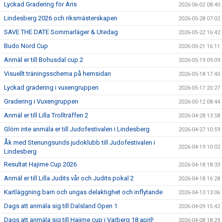
Lyckad Gradering för Aris
2026-06-02 08:40
Lindesberg 2026 och riksmästerskapen
2026-05-28 07:02
SAVE THE DATE Sommarläger & Utedag
2026-05-22 16:42
Budo Nord Cup
2026-05-21 16:11
Anmäl er till Bohusdal cup 2
2026-05-19 09:09
Visuellt träningsschema på hemsidan
2026-05-18 17:40
Lyckad gradering i vuxengruppen
2026-05-17 20:27
Gradering i Vuxengruppen
2026-05-12 08:44
Anmäl er till Lilla Trollträffen 2
2026-04-28 13:58
Glöm inte anmäla er till Judofestivalen i Lindesberg
2026-04-27 10:59
Åk med Stenungsunds judoklubb till Judofestivalen i
2026-04-19 10:02
Lindesberg
Resultat Hajime Cup 2026
2026-04-18 18:33
Anmäl er till Lilla Judits vår och Judits pokal 2
2026-04-18 16:28
Kartläggning barn och ungas delaktighet och inflytande
2026-04-13 13:06
Dags att anmäla sig till Dalsland Open 1
2026-04-09 15:42
Dags att anmäla sig till Hajime cup i Varberg 18 april!
2026-04-08 18:29