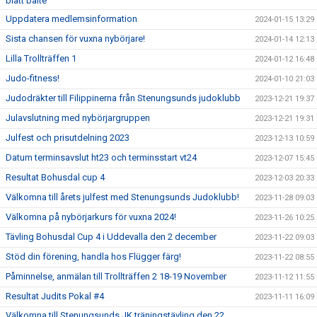
blått bälte
Uppdatera medlemsinformation
2024-01-15 13:29
Sista chansen för vuxna nybörjare!
2024-01-14 12:13
Lilla Trollträffen 1
2024-01-12 16:48
Judo-fitness!
2024-01-10 21:03
Judodräkter till Filippinerna från Stenungsunds judoklubb
2023-12-21 19:37
Julavslutning med nybörjargruppen
2023-12-21 19:31
Julfest och prisutdelning 2023
2023-12-13 10:59
Datum terminsavslut ht23 och terminsstart vt24
2023-12-07 15:45
Resultat Bohusdal cup 4
2023-12-03 20:33
Välkomna till årets julfest med Stenungsunds Judoklubb!
2023-11-28 09:03
Välkomna på nybörjarkurs för vuxna 2024!
2023-11-26 10:25
Tävling Bohusdal Cup 4 i Uddevalla den 2 december
2023-11-22 09:03
Stöd din förening, handla hos Flügger färg!
2023-11-22 08:55
Påminnelse, anmälan till Trollträffen 2 18-19 November
2023-11-12 11:55
Resultat Judits Pokal #4
2023-11-11 16:09
Välkomna till Stenungsunds JK träningstävling den 22