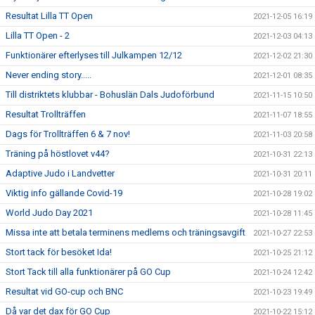
Resultat Lilla TT Open
2021-12-05 16:19
Lilla TT Open - 2
2021-12-03 04:13
Funktionärer efterlyses till Julkampen 12/12
2021-12-02 21:30
Never ending story.....
2021-12-01 08:35
Till distriktets klubbar - Bohuslän Dals Judoförbund
2021-11-15 10:50
Resultat Trollträffen
2021-11-07 18:55
Dags för Trollträffen 6 & 7 nov!
2021-11-03 20:58
Träning på höstlovet v44?
2021-10-31 22:13
Adaptive Judo i Landvetter
2021-10-31 20:11
Viktig info gällande Covid-19
2021-10-28 19:02
World Judo Day 2021
2021-10-28 11:45
Missa inte att betala terminens medlems och träningsavgift
2021-10-27 22:53
Stort tack för besöket Ida!
2021-10-25 21:12
Stort Tack till alla funktionärer på GO Cup
2021-10-24 12:42
Resultat vid GO-cup och BNC
2021-10-23 19:49
Då var det dax för GO Cup
2021-10-22 15:12