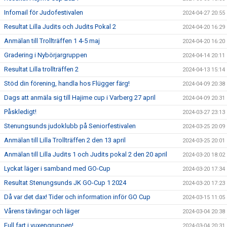
Infomail för Judofestivalen
2024-04-27 20:55
Resultat Lilla Judits och Judits Pokal 2
2024-04-20 16:29
Anmälan till Trollträffen 1 4-5 maj
2024-04-20 16:20
Gradering i Nybörjargruppen
2024-04-14 20:11
Resultat Lilla trollträffen 2
2024-04-13 15:14
Stöd din förening, handla hos Flügger färg!
2024-04-09 20:38
Dags att anmäla sig till Hajime cup i Varberg 27 april
2024-04-09 20:31
Påskledigt!
2024-03-27 23:13
Stenungsunds judoklubb på Seniorfestivalen
2024-03-25 20:09
Anmälan till Lilla Trollträffen 2 den 13 april
2024-03-25 20:01
Anmälan till Lilla Judits 1 och Judits pokal 2 den 20 april
2024-03-20 18:02
Lyckat läger i samband med GO-Cup
2024-03-20 17:34
Resultat Stenungsunds JK GO-Cup 1 2024
2024-03-20 17:23
Då var det dax! Tider och information inför GO Cup
2024-03-15 11:05
Vårens tävlingar och läger
2024-03-04 20:38
Full fart i vuxengruppen!
2024-03-04 20:31