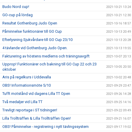
Budo Nord cup!
2021-10-21 13:24
GO-cup på lördag
2021-10-21 12:30
Resultat Gothenburg Judo Open
2021-10-16 18:57
Påminnelse funktionärer till GO Cup
2021-10-13 20:49
Efterlysning Sjukvårdare till GO Cup 23/10
2021-10-13 20:28
4 tävlande vid Gothenburg Judo Open.
2021-10-13 19:55
Fakturering av höstens medlems och träningsavgift
2021-10-07 20:13
Upprop! Funktionärer och bakning till GO Cup 22 och 23
2021-10-05 20:50
oktober
Aris på regelkurs i Uddevalla
2021-10-02 20:48
OBS! Informationsmöte 5/10
2021-09-29 23:47
Tufft motstånd vid dagens Lilla TT Open
2021-09-26 14:28
Två medaljer vid Lilla TT
2021-09-25 14:16
Trevligt reportage i ST tidningen!
2021-09-22 09:49
Lilla Trollträffen & Lilla Trollträffen Open!
2021-09-21 16:07
OBS! Påminnelse - registrering i nytt tävlingssystem
2021-09-17 19:02