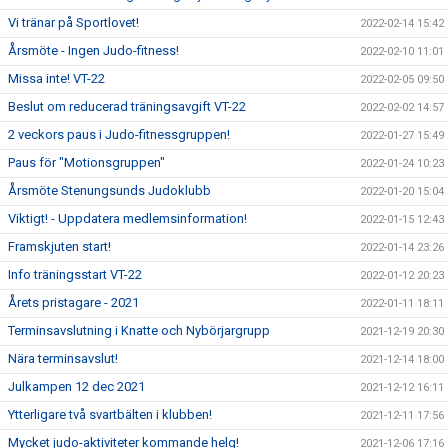
Vi tränar på Sportlovet!
2022-02-14 15:42
Årsmöte - Ingen Judo-fitness!
2022-02-10 11:01
Missa inte! VT-22
2022-02-05 09:50
Beslut om reducerad träningsavgift VT-22
2022-02-02 14:57
2 veckors paus i Judo-fitnessgruppen!
2022-01-27 15:49
Paus för "Motionsgruppen"
2022-01-24 10:23
Årsmöte Stenungsunds Judoklubb
2022-01-20 15:04
Viktigt! - Uppdatera medlemsinformation!
2022-01-15 12:43
Framskjuten start!
2022-01-14 23:26
Info träningsstart VT-22
2022-01-12 20:23
Årets pristagare - 2021
2022-01-11 18:11
Terminsavslutning i Knatte och Nybörjargrupp
2021-12-19 20:30
Nära terminsavslut!
2021-12-14 18:00
Julkampen 12 dec 2021
2021-12-12 16:11
Ytterligare två svartbälten i klubben!
2021-12-11 17:56
Mycket judo-aktiviteter kommande helg!
2021-12-06 17:16