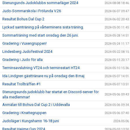
Stenungunds Judoklubbs sommarläger 2024
2024-08-08 18:46
Judo-Sommarskola i Frölunda V.26
2024-06-07 09:47
Resultat Bohus Dal Cup 2
2024-06-02 20:43
Lyckad samträning på vårterminens sista träning.
2024-05-30 11:45
Sommarträning med start onsdag den 26 juni.
2024-05-28 14:51
Gradering i Vuxengruppen!
2024-05-24 11:17
Lindesberg Judofestival 2024
2024-05-22 08:15
Gradering i Judo för alla
2024-05-15 20:17
Terminsavslutning VT24 och terminsstart HT24
2024-05-10 15:36
Ida Lindgren gästtränare nu på onsdag den 8 maj
2024-05-07 14:01
Resultat Trollträffen #1
2024-05-07 13:51
Stenungsunds judoklubb har startat en Discord-server för
2024-05-06 09:43
alla medlemmar!
Anmälan till Bohus-Dal Cup 2 i Uddevalla
2024-05-06 09:34
Gradering i Knattegruppen
2024-05-06 07:40
Judoläger i Kungshamn 16-18 juni
2024-05-06
Resultat Hajime Cup 2024
2024-05-03 13:50