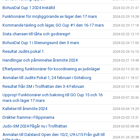
BohusDal Cup 1 2024 Inställd
2024-02-29 21:47
Funktionärer för möjliggörande av läger den 17 mars
2024-02-29 19:28
Kommande tävling och läger, GO Cup #1 den 16-17 mars
2024-02-29 17:18
Sista chansen till tårta och godisregn!
2024-02-25 12:19
BohusDal Cup 1 i Stenungsund den 3 mars
2024-02-24 17:00
Resultat Judits pokal 1
2024-02-24 16:10
Handlingar och påminnelse årsmöte 2024
2024-02-21 19:48
Efterlysning funktionärer för koordinering av judoläger
2024-02-19 20:30
Anmälan till Judits Pokal 1, 24 februari i Göteborg
2024-02-11 18:57
Resultat från SM i Trollhättan den 3-4 Februari
2024-02-10 11:48
Upprop! Funktionärer och bakning till GO Cup 15 och 16
2024-02-07 20:46
mars och läger 17 mars
Kallelse till årsmöte 2024
2024-02-04 19:29
Dräkter framme i Filippinerna
2024-02-03 13:31
Judo-SM 2024 Pågår nu i Trollhättan
2024-02-03 08:48
Anmälan till Dalsland Open den 10/2, U9-U15 Från gult till
2024-01-24 20:38