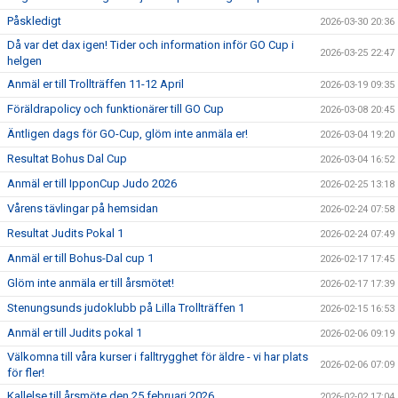
Påskledigt
2026-03-30 20:36
Då var det dax igen! Tider och information inför GO Cup i
2026-03-25 22:47
helgen
Anmäl er till Trollträffen 11-12 April
2026-03-19 09:35
Föräldrapolicy och funktionärer till GO Cup
2026-03-08 20:45
Äntligen dags för GO-Cup, glöm inte anmäla er!
2026-03-04 19:20
Resultat Bohus Dal Cup
2026-03-04 16:52
Anmäl er till IpponCup Judo 2026
2026-02-25 13:18
Vårens tävlingar på hemsidan
2026-02-24 07:58
Resultat Judits Pokal 1
2026-02-24 07:49
Anmäl er till Bohus-Dal cup 1
2026-02-17 17:45
Glöm inte anmäla er till årsmötet!
2026-02-17 17:39
Stenungsunds judoklubb på Lilla Trollträffen 1
2026-02-15 16:53
Anmäl er till Judits pokal 1
2026-02-06 09:19
Välkomna till våra kurser i falltrygghet för äldre - vi har plats
2026-02-06 07:09
för fler!
Kallelse till årsmöte den 25 februari 2026
2026-02-02 17:04