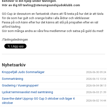
behöver vi din hjälp under tävlingen.
Hör av dig till tavling@stenungsundsjudoklubb.com
GO-Cup är dessutom en fantastisk chans att få testa på hur det är att tävla
för de som har gult och orange bälte i alla åldrar och viktklasser.
Passa på och känn efter hur det känns att stå på prispallen efter en väl
utförd tävling.
Gör som många andra av våra fina medlemmar och satsa på guld du med!
/Tävlingsledningen
Nyhetsarkiv
Kroppefjäll Judo Sommarläger
2026-06-30 09:24
Sommarträning
2026-06-15 13:54
Gradering i Vuxengruppen!
2026-06-04 08:13
Lyckat terminsavslut med samträning
2026-06-03 21:39
Save-the-date! Upprop GO Cup 3 oktober och läger 4
2026-06-02 14:44
oktober