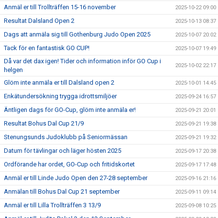
Anmäl er till Trollträffen 15-16 november
2025-10-22 09:00
Resultat Dalsland Open 2
2025-10-13 08:37
Dags att anmäla sig till Gothenburg Judo Open 2025
2025-10-07 20:02
Tack för en fantastisk GO CUP!
2025-10-07 19:49
Då var det dax igen! Tider och information inför GO Cup i
2025-10-02 22:17
helgen
Glöm inte anmäla er till Dalsland open 2
2025-10-01 14:45
Enkätundersökning trygga idrottsmiljöer
2025-09-24 16:57
Äntligen dags för GO-Cup, glöm inte anmäla er!
2025-09-21 20:01
Resultat Bohus Dal Cup 21/9
2025-09-21 19:38
Stenungsunds Judoklubb på Seniormässan
2025-09-21 19:32
Datum för tävlingar och läger hösten 2025
2025-09-17 20:38
Ordförande har ordet, GO-Cup och fritidskortet
2025-09-17 17:48
Anmäl er till Linde Judo Open den 27-28 september
2025-09-16 21:16
Anmälan till Bohus Dal Cup 21 september
2025-09-11 09:14
Anmäl er till Lilla Trollträffen 3 13/9
2025-09-08 10:25