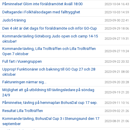
Påminnelse! Glöm inte föräldramötet ikväll 18:00
2023-10-04 16:43
Deltagande i Folkhälsodagen med falltrygghet
2023-10-03 14:59
Judo5-träning
2023-09-30 22:41
Den 4 okt är det dags för föräldramöte och inför GO-Cup
2023-09-29 18:06
Kommande tävling Göteborg Judo open och camp 14-15
2023-09-27 19:31
oktober!
Kommande tävling, Lilla Trollträffen och Lilla Trollträffen
2023-09-27 19:24
Open 7 oktober
Full fart i Vuxengruppen
2023-09-22 20:32
Upprop! Funktionärer och bakning till GO Cup 27 och 28
2023-09-21 08:00
oktober
Faktureringen närmar sig...
2023-09-20 20:28
Möjlighet att gå utbildning till tävlingsledare på söndag
2023-09-19 21:20
24/9
Påminnelse, tävling på hemmaplan BohusDal cup 17 sep.
2023-09-11 10:16
Resultat Lilla Trollträffen
2023-09-02 21:26
Kommande tävling, BohusDal Cup 3 i Stenungsund den 17
2023-08-31 21:06
september