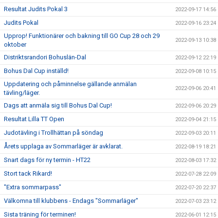
Resultat Judits Pokal 3
2022-09-17 14:56
Judits Pokal
2022-09-16 23:24
Upprop! Funktionärer och bakning till GO Cup 28 och 29
2022-09-13 10:38
oktober
Distriktsrandori Bohuslän-Dal
2022-09-12 22:19
Bohus Dal Cup inställd!
2022-09-08 10:15
Uppdatering och påminnelse gällande anmälan
2022-09-06 20:41
tävling/läger.
Dags att anmäla sig till Bohus Dal Cup!
2022-09-06 20:29
Resultat Lilla TT Open
2022-09-04 21:15
Judotävling i Trollhättan på söndag
2022-09-03 20:11
Årets upplaga av Sommarläger är avklarat.
2022-08-19 18:21
Snart dags för ny termin - HT22
2022-08-03 17:32
Stort tack Rikard!
2022-07-28 22:09
"Extra sommarpass"
2022-07-20 22:37
Välkomna till klubbens - Endags "Sommarläger"
2022-07-03 23:12
Sista träning för terminen!
2022-06-01 12:15