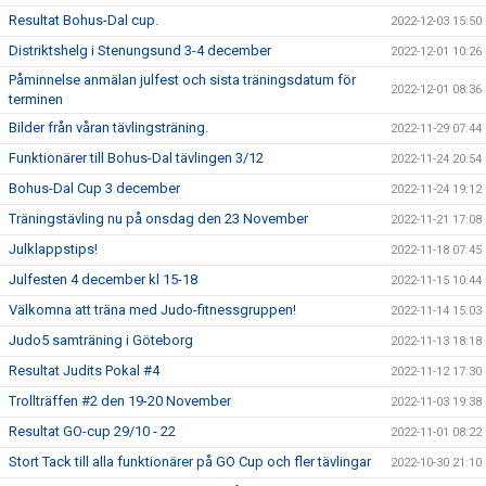
Resultat Bohus-Dal cup.
2022-12-03 15:50
Distriktshelg i Stenungsund 3-4 december
2022-12-01 10:26
Påminnelse anmälan julfest och sista träningsdatum för
2022-12-01 08:36
terminen
Bilder från våran tävlingsträning.
2022-11-29 07:44
Funktionärer till Bohus-Dal tävlingen 3/12
2022-11-24 20:54
Bohus-Dal Cup 3 december
2022-11-24 19:12
Träningstävling nu på onsdag den 23 November
2022-11-21 17:08
Julklappstips!
2022-11-18 07:45
Julfesten 4 december kl 15-18
2022-11-15 10:44
Välkomna att träna med Judo-fitnessgruppen!
2022-11-14 15:03
Judo5 samträning i Göteborg
2022-11-13 18:18
Resultat Judits Pokal #4
2022-11-12 17:30
Trollträffen #2 den 19-20 November
2022-11-03 19:38
Resultat GO-cup 29/10 - 22
2022-11-01 08:22
Stort Tack till alla funktionärer på GO Cup och fler tävlingar
2022-10-30 21:10