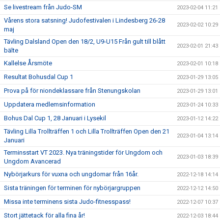
Se livestream från Judo-SM
2023-02-04 11:21
Vårens stora satsning! Judofestivalen i Lindesberg 26-28
2023-02-02 10:29
maj
Tävling Dalsland Open den 18/2, U9-U15 Från gult till blått
2023-02-01 21:43
bälte
Kallelse Årsmöte
2023-02-01 10:18
Resultat Bohusdal Cup 1
2023-01-29 13:05
Prova på för niondeklassare från Stenungskolan
2023-01-29 13:01
Uppdatera medlemsinformation
2023-01-24 10:33
Bohus Dal Cup 1, 28 Januari i Lysekil
2023-01-12 14:22
Tävling Lilla Trollträffen 1 och Lilla Trollträffen Open den 21
2023-01-04 13:14
Januari
Terminsstart VT 2023. Nya träningstider för Ungdom och
2023-01-03 18:39
Ungdom Avancerad
Nybörjarkurs för vuxna och ungdomar från 16år.
2022-12-18 14:14
Sista träningen för terminen för nybörjargruppen
2022-12-12 14:50
Missa inte terminens sista Judo-fitnesspass!
2022-12-07 10:37
Stort jättetack för alla fina år!
2022-12-03 18:44