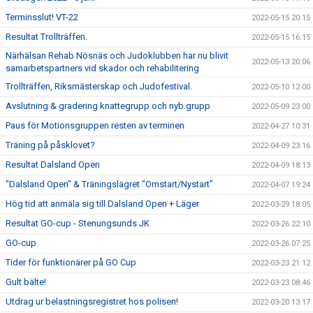
Terminsslut! VT-22
2022-05-15 20:15
Resultat Trollträffen.
2022-05-15 16:15
Närhälsan Rehab Nösnäs och Judoklubben har nu blivit
2022-05-13 20:06
samarbetspartners vid skador och rehabilitering
Trollträffen, Riksmästerskap och Judofestival.
2022-05-10 12:00
Avslutning & gradering knattegrupp och nyb.grupp
2022-05-09 23:00
Paus för Motionsgruppen resten av terminen
2022-04-27 10:31
Träning på påsklovet?
2022-04-09 23:16
Resultat Dalsland Open
2022-04-09 18:13
"Dalsland Open" & Träningslägret "Omstart/Nystart"
2022-04-07 19:24
Hög tid att anmäla sig till Dalsland Open + Läger
2022-03-29 18:05
Resultat GO-cup - Stenungsunds JK
2022-03-26 22:10
GO-cup
2022-03-26 07:25
Tider för funktionärer på GO Cup
2022-03-23 21:12
Gult bälte!
2022-03-23 08:46
Utdrag ur belastningsregistret hos polisen!
2022-03-20 13:17