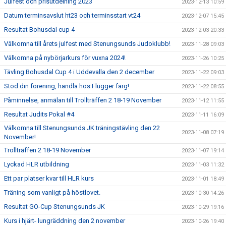
Julfest och prisutdelning 2023
2023-12-13 10:59
Datum terminsavslut ht23 och terminsstart vt24
2023-12-07 15:45
Resultat Bohusdal cup 4
2023-12-03 20:33
Välkomna till årets julfest med Stenungsunds Judoklubb!
2023-11-28 09:03
Välkomna på nybörjarkurs för vuxna 2024!
2023-11-26 10:25
Tävling Bohusdal Cup 4 i Uddevalla den 2 december
2023-11-22 09:03
Stöd din förening, handla hos Flügger färg!
2023-11-22 08:55
Påminnelse, anmälan till Trollträffen 2 18-19 November
2023-11-12 11:55
Resultat Judits Pokal #4
2023-11-11 16:09
Välkomna till Stenungsunds JK träningstävling den 22
2023-11-08 07:19
November!
Trollträffen 2 18-19 November
2023-11-07 19:14
Lyckad HLR utbildning
2023-11-03 11:32
Ett par platser kvar till HLR kurs
2023-11-01 18:49
Träning som vanligt på höstlovet.
2023-10-30 14:26
Resultat GO-Cup Stenungsunds JK
2023-10-29 19:16
Kurs i hjärt- lungräddning den 2 november
2023-10-26 19:40