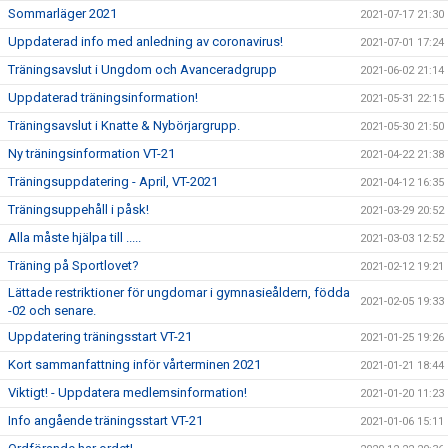
Sommarläger 2021
2021-07-17 21:30
Uppdaterad info med anledning av coronavirus!
2021-07-01 17:24
Träningsavslut i Ungdom och Avanceradgrupp
2021-06-02 21:14
Uppdaterad träningsinformation!
2021-05-31 22:15
Träningsavslut i Knatte & Nybörjargrupp.
2021-05-30 21:50
Ny träningsinformation VT-21
2021-04-22 21:38
Träningsuppdatering - April, VT-2021
2021-04-12 16:35
Träningsuppehåll i påsk!
2021-03-29 20:52
Alla måste hjälpa till .....
2021-03-03 12:52
Träning på Sportlovet?
2021-02-12 19:21
Lättade restriktioner för ungdomar i gymnasieåldern, födda
2021-02-05 19:33
-02 och senare.
Uppdatering träningsstart VT-21
2021-01-25 19:26
Kort sammanfattning inför vårterminen 2021
2021-01-21 18:44
Viktigt! - Uppdatera medlemsinformation!
2021-01-20 11:23
Info angående träningsstart VT-21
2021-01-06 15:11