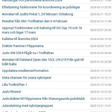
Handlingar och påminnelse årsmöte 2024
2024-02-21 19:48
Efterlysning funktionärer för koordinering av judoläger
2024-02-19 20:30
Anmälan till Judits Pokal 1, 24 februari i Göteborg
2024-02-11 18:57
Resultat från SM i Trollhättan den 3-4 Februari
2024-02-10 11:48
Upprop! Funktionärer och bakning till GO Cup 15 och 16
2024-02-07 20:46
mars och läger 17 mars
Kallelse till årsmöte 2024
2024-02-04 19:29
Dräkter framme i Filippinerna
2024-02-03 13:31
Judo-SM 2024 Pågår nu i Trollhättan
2024-02-03 08:48
Anmälan till Dalsland Open den 10/2, U9-U15 Från gult till
2024-01-24 20:38
blått bälte
Uppdatera medlemsinformation
2024-01-15 13:29
Sista chansen för vuxna nybörjare!
2024-01-14 12:13
Lilla Trollträffen 1
2024-01-12 16:48
Judo-fitness!
2024-01-10 21:03
Judodräkter till Filippinerna från Stenungsunds judoklubb
2023-12-21 19:37
Julavslutning med nybörjargruppen
2023-12-21 19:31