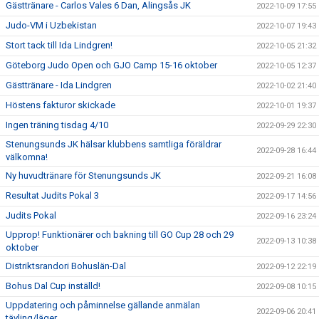
Gästtränare - Carlos Vales 6 Dan, Alingsås JK
2022-10-09 17:55
Judo-VM i Uzbekistan
2022-10-07 19:43
Stort tack till Ida Lindgren!
2022-10-05 21:32
Göteborg Judo Open och GJO Camp 15-16 oktober
2022-10-05 12:37
Gästtränare - Ida Lindgren
2022-10-02 21:40
Höstens fakturor skickade
2022-10-01 19:37
Ingen träning tisdag 4/10
2022-09-29 22:30
Stenungsunds JK hälsar klubbens samtliga föräldrar
2022-09-28 16:44
välkomna!
Ny huvudtränare för Stenungsunds JK
2022-09-21 16:08
Resultat Judits Pokal 3
2022-09-17 14:56
Judits Pokal
2022-09-16 23:24
Upprop! Funktionärer och bakning till GO Cup 28 och 29
2022-09-13 10:38
oktober
Distriktsrandori Bohuslän-Dal
2022-09-12 22:19
Bohus Dal Cup inställd!
2022-09-08 10:15
Uppdatering och påminnelse gällande anmälan
2022-09-06 20:41
tävling/läger.