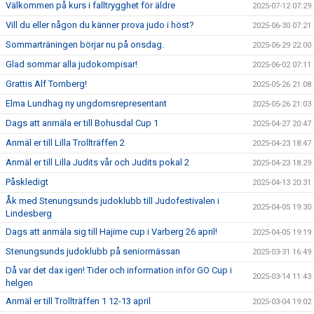
Välkommen på kurs i falltrygghet för äldre
2025-07-12 07:29
Vill du eller någon du känner prova judo i höst?
2025-06-30 07:21
Sommarträningen börjar nu på onsdag.
2025-06-29 22:00
Glad sommar alla judokompisar!
2025-06-02 07:11
Grattis Alf Tornberg!
2025-05-26 21:08
Elma Lundhag ny ungdomsrepresentant
2025-05-26 21:03
Dags att anmäla er till Bohusdal Cup 1
2025-04-27 20:47
Anmäl er till Lilla Trollträffen 2
2025-04-23 18:47
Anmäl er till Lilla Judits vår och Judits pokal 2
2025-04-23 18:29
Påskledigt
2025-04-13 20:31
Åk med Stenungsunds judoklubb till Judofestivalen i
2025-04-05 19:30
Lindesberg
Dags att anmäla sig till Hajime cup i Varberg 26 april!
2025-04-05 19:19
Stenungsunds judoklubb på seniormässan
2025-03-31 16:49
Då var det dax igen! Tider och information inför GO Cup i
2025-03-14 11:43
helgen
Anmäl er till Trollträffen 1 12-13 april
2025-03-04 19:02