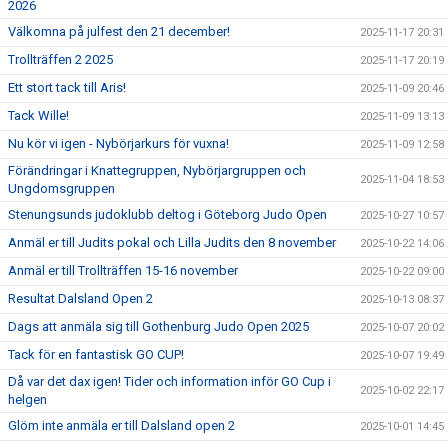
2026
Välkomna på julfest den 21 december!
2025-11-17 20:31
Trollträffen 2 2025
2025-11-17 20:19
Ett stort tack till Aris!
2025-11-09 20:46
Tack Wille!
2025-11-09 13:13
Nu kör vi igen - Nybörjarkurs för vuxna!
2025-11-09 12:58
Förändringar i Knattegruppen, Nybörjargruppen och
2025-11-04 18:53
Ungdomsgruppen
Stenungsunds judoklubb deltog i Göteborg Judo Open
2025-10-27 10:57
Anmäl er till Judits pokal och Lilla Judits den 8 november
2025-10-22 14:06
Anmäl er till Trollträffen 15-16 november
2025-10-22 09:00
Resultat Dalsland Open 2
2025-10-13 08:37
Dags att anmäla sig till Gothenburg Judo Open 2025
2025-10-07 20:02
Tack för en fantastisk GO CUP!
2025-10-07 19:49
Då var det dax igen! Tider och information inför GO Cup i
2025-10-02 22:17
helgen
Glöm inte anmäla er till Dalsland open 2
2025-10-01 14:45