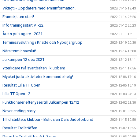
Viktigt! - Uppdatera medlemsinformation!
2022-01-15 12:43
Framskjuten start!
2022-01-14 23:26
Info träningsstart VT-22
2022-01-12 20:23
Årets pristagare - 2021
2022-01-11 18:11
Terminsavslutning i Knatte och Nybörjargrupp
2021-12-19 20:30
Nära terminsavslut!
2021-12-14 18:00
Julkampen 12 dec 2021
2021-12-12 16:11
Ytterligare två svartbälten i klubben!
2021-12-11 17:56
Mycket judo-aktiviteter kommande helg!
2021-12-06 17:16
Resultat Lilla TT Open
2021-12-05 16:19
Lilla TT Open - 2
2021-12-03 04:13
Funktionärer efterlyses till Julkampen 12/12
2021-12-02 21:30
Never ending story.....
2021-12-01 08:35
Till distriktets klubbar - Bohuslän Dals Judoförbund
2021-11-15 10:50
Resultat Trollträffen
2021-11-07 18:55
Dags för Trollträffen 6 & 7 nov!
2021-11-03 20:58