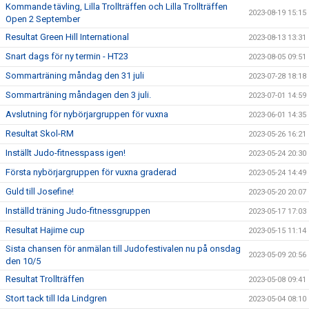
Kommande tävling, Lilla Trollträffen och Lilla Trollträffen
2023-08-19 15:15
Open 2 September
Resultat Green Hill International
2023-08-13 13:31
Snart dags för ny termin - HT23
2023-08-05 09:51
Sommarträning måndag den 31 juli
2023-07-28 18:18
Sommarträning måndagen den 3 juli.
2023-07-01 14:59
Avslutning för nybörjargruppen för vuxna
2023-06-01 14:35
Resultat Skol-RM
2023-05-26 16:21
Inställt Judo-fitnesspass igen!
2023-05-24 20:30
Första nybörjargruppen för vuxna graderad
2023-05-24 14:49
Guld till Josefine!
2023-05-20 20:07
Inställd träning Judo-fitnessgruppen
2023-05-17 17:03
Resultat Hajime cup
2023-05-15 11:14
Sista chansen för anmälan till Judofestivalen nu på onsdag
2023-05-09 20:56
den 10/5
Resultat Trollträffen
2023-05-08 09:41
Stort tack till Ida Lindgren
2023-05-04 08:10