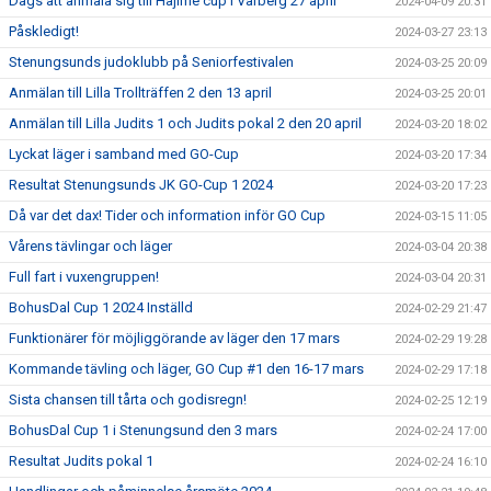
Dags att anmäla sig till Hajime cup i Varberg 27 april
2024-04-09 20:31
Påskledigt!
2024-03-27 23:13
Stenungsunds judoklubb på Seniorfestivalen
2024-03-25 20:09
Anmälan till Lilla Trollträffen 2 den 13 april
2024-03-25 20:01
Anmälan till Lilla Judits 1 och Judits pokal 2 den 20 april
2024-03-20 18:02
Lyckat läger i samband med GO-Cup
2024-03-20 17:34
Resultat Stenungsunds JK GO-Cup 1 2024
2024-03-20 17:23
Då var det dax! Tider och information inför GO Cup
2024-03-15 11:05
Vårens tävlingar och läger
2024-03-04 20:38
Full fart i vuxengruppen!
2024-03-04 20:31
BohusDal Cup 1 2024 Inställd
2024-02-29 21:47
Funktionärer för möjliggörande av läger den 17 mars
2024-02-29 19:28
Kommande tävling och läger, GO Cup #1 den 16-17 mars
2024-02-29 17:18
Sista chansen till tårta och godisregn!
2024-02-25 12:19
BohusDal Cup 1 i Stenungsund den 3 mars
2024-02-24 17:00
Resultat Judits pokal 1
2024-02-24 16:10