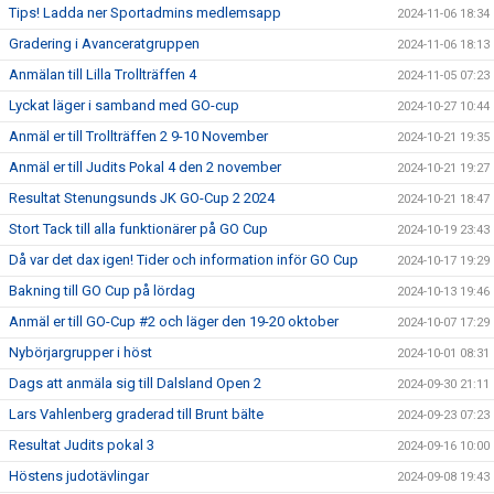
Tips! Ladda ner Sportadmins medlemsapp
2024-11-06 18:34
Gradering i Avanceratgruppen
2024-11-06 18:13
Anmälan till Lilla Trollträffen 4
2024-11-05 07:23
Lyckat läger i samband med GO-cup
2024-10-27 10:44
Anmäl er till Trollträffen 2 9-10 November
2024-10-21 19:35
Anmäl er till Judits Pokal 4 den 2 november
2024-10-21 19:27
Resultat Stenungsunds JK GO-Cup 2 2024
2024-10-21 18:47
Stort Tack till alla funktionärer på GO Cup
2024-10-19 23:43
Då var det dax igen! Tider och information inför GO Cup
2024-10-17 19:29
Bakning till GO Cup på lördag
2024-10-13 19:46
Anmäl er till GO-Cup #2 och läger den 19-20 oktober
2024-10-07 17:29
Nybörjargrupper i höst
2024-10-01 08:31
Dags att anmäla sig till Dalsland Open 2
2024-09-30 21:11
Lars Vahlenberg graderad till Brunt bälte
2024-09-23 07:23
Resultat Judits pokal 3
2024-09-16 10:00
Höstens judotävlingar
2024-09-08 19:43