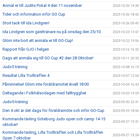
Anmäl er till Judits Pokal 4 den 11 november
2023-10-26 19:30
Tider och information inför GO Cup
2023-10-26 18:42
Stort tack till Ida Lindgren!
2023-10-26 09:45
Ida Lindgren som gästtränare nu på onsdag den 25/10.
2023-10-23 13:47
Glöm inte bort att anmäla er till GO-Cup!
2023-10-22 19:56
Rapport från GJO i helgen
2023-10-16 15:32
Dags att anmäla sig till GO Cup #2 den 28 Oktober!
2023-10-11 20:33
Judo5 träning
2023-10-08 16:19
Resultat Lilla Trollträffen 4
2023-10-07 12:54
Påminnelse! Glöm inte föräldramötet ikväll 18:00
2023-10-04 16:43
Deltagande i Folkhälsodagen med falltrygghet
2023-10-03 14:59
Judo5-träning
2023-09-30 22:41
Den 4 okt är det dags för föräldramöte och inför GO-Cup
2023-09-29 18:06
Kommande tävling Göteborg Judo open och camp 14-15
2023-09-27 19:31
oktober!
Kommande tävling, Lilla Trollträffen och Lilla Trollträffen
2023-09-27 19:24
Open 7 oktober