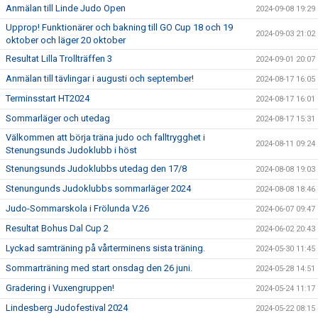
Anmälan till Linde Judo Open
2024-09-08 19:29
Upprop! Funktionärer och bakning till GO Cup 18 och 19
2024-09-03 21:02
oktober och läger 20 oktober
Resultat Lilla Trollträffen 3
2024-09-01 20:07
Anmälan till tävlingar i augusti och september!
2024-08-17 16:05
Terminsstart HT2024
2024-08-17 16:01
Sommarläger och utedag
2024-08-17 15:31
Välkommen att börja träna judo och falltrygghet i
2024-08-11 09:24
Stenungsunds Judoklubb i höst
Stenungsunds Judoklubbs utedag den 17/8
2024-08-08 19:03
Stenungunds Judoklubbs sommarläger 2024
2024-08-08 18:46
Judo-Sommarskola i Frölunda V.26
2024-06-07 09:47
Resultat Bohus Dal Cup 2
2024-06-02 20:43
Lyckad samträning på vårterminens sista träning.
2024-05-30 11:45
Sommarträning med start onsdag den 26 juni.
2024-05-28 14:51
Gradering i Vuxengruppen!
2024-05-24 11:17
Lindesberg Judofestival 2024
2024-05-22 08:15