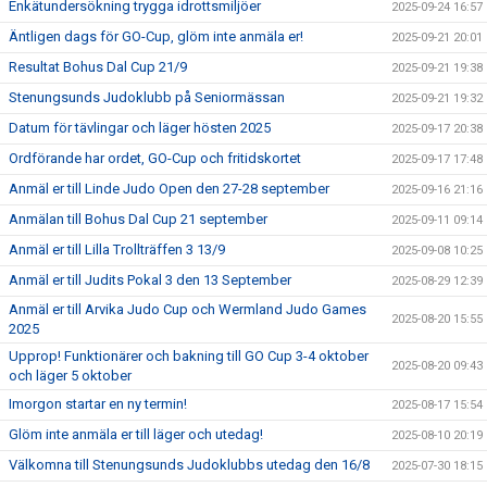
Enkätundersökning trygga idrottsmiljöer
2025-09-24 16:57
Äntligen dags för GO-Cup, glöm inte anmäla er!
2025-09-21 20:01
Resultat Bohus Dal Cup 21/9
2025-09-21 19:38
Stenungsunds Judoklubb på Seniormässan
2025-09-21 19:32
Datum för tävlingar och läger hösten 2025
2025-09-17 20:38
Ordförande har ordet, GO-Cup och fritidskortet
2025-09-17 17:48
Anmäl er till Linde Judo Open den 27-28 september
2025-09-16 21:16
Anmälan till Bohus Dal Cup 21 september
2025-09-11 09:14
Anmäl er till Lilla Trollträffen 3 13/9
2025-09-08 10:25
Anmäl er till Judits Pokal 3 den 13 September
2025-08-29 12:39
Anmäl er till Arvika Judo Cup och Wermland Judo Games
2025-08-20 15:55
2025
Upprop! Funktionärer och bakning till GO Cup 3-4 oktober
2025-08-20 09:43
och läger 5 oktober
Imorgon startar en ny termin!
2025-08-17 15:54
Glöm inte anmäla er till läger och utedag!
2025-08-10 20:19
Välkomna till Stenungsunds Judoklubbs utedag den 16/8
2025-07-30 18:15