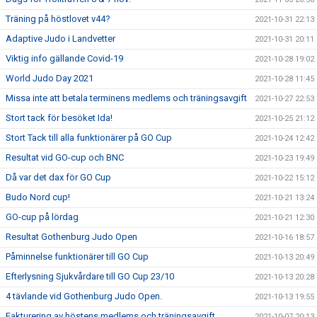
Träning på höstlovet v44?
2021-10-31 22:13
Adaptive Judo i Landvetter
2021-10-31 20:11
Viktig info gällande Covid-19
2021-10-28 19:02
World Judo Day 2021
2021-10-28 11:45
Missa inte att betala terminens medlems och träningsavgift
2021-10-27 22:53
Stort tack för besöket Ida!
2021-10-25 21:12
Stort Tack till alla funktionärer på GO Cup
2021-10-24 12:42
Resultat vid GO-cup och BNC
2021-10-23 19:49
Då var det dax för GO Cup
2021-10-22 15:12
Budo Nord cup!
2021-10-21 13:24
GO-cup på lördag
2021-10-21 12:30
Resultat Gothenburg Judo Open
2021-10-16 18:57
Påminnelse funktionärer till GO Cup
2021-10-13 20:49
Efterlysning Sjukvårdare till GO Cup 23/10
2021-10-13 20:28
4 tävlande vid Gothenburg Judo Open.
2021-10-13 19:55
Fakturering av höstens medlems och träningsavgift
2021-10-07 20:13