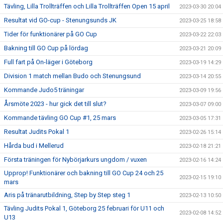
Tävling, Lilla Trollträffen och Lilla Trollträffen Open 15 april
2023-03-30 20:04
Resultat vid GO-cup - Stenungsunds JK
2023-03-25 18:58
Tider för funktionärer på GO Cup
2023-03-22 22:03
Bakning till GO Cup på lördag
2023-03-21 20:09
Full fart på On-läger i Göteborg
2023-03-19 14:29
Division 1 match mellan Budo och Stenungsund
2023-03-14 20:55
Kommande Judo5 träningar
2023-03-09 19:56
Årsmöte 2023 - hur gick det till slut?
2023-03-07 09:00
Kommande tävling GO Cup #1, 25 mars
2023-03-05 17:31
Resultat Judits Pokal 1
2023-02-26 15:14
Hårda bud i Mellerud
2023-02-18 21:21
Första träningen för Nybörjarkurs ungdom / vuxen
2023-02-16 14:24
Upprop! Funktionärer och bakning till GO Cup 24 och 25
2023-02-15 19:10
mars
Aris på tränarutbildning, Step by Step steg 1
2023-02-13 10:50
Tävling Judits Pokal 1, Göteborg 25 februari för U11 och
2023-02-08 14:52
U13