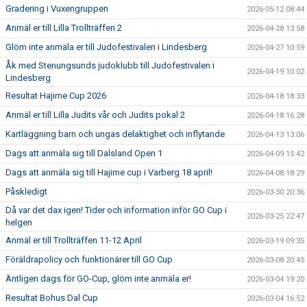
Gradering i Vuxengruppen
2026-05-12 08:44
Anmäl er till Lilla Trollträffen 2
2026-04-28 13:58
Glöm inte anmäla er till Judofestivalen i Lindesberg
2026-04-27 10:59
Åk med Stenungsunds judoklubb till Judofestivalen i
2026-04-19 10:02
Lindesberg
Resultat Hajime Cup 2026
2026-04-18 18:33
Anmäl er till Lilla Judits vår och Judits pokal 2
2026-04-18 16:28
Kartläggning barn och ungas delaktighet och inflytande
2026-04-13 13:06
Dags att anmäla sig till Dalsland Open 1
2026-04-09 15:42
Dags att anmäla sig till Hajime cup i Varberg 18 april!
2026-04-08 18:29
Påskledigt
2026-03-30 20:36
Då var det dax igen! Tider och information inför GO Cup i
2026-03-25 22:47
helgen
Anmäl er till Trollträffen 11-12 April
2026-03-19 09:35
Föräldrapolicy och funktionärer till GO Cup
2026-03-08 20:45
Äntligen dags för GO-Cup, glöm inte anmäla er!
2026-03-04 19:20
Resultat Bohus Dal Cup
2026-03-04 16:52