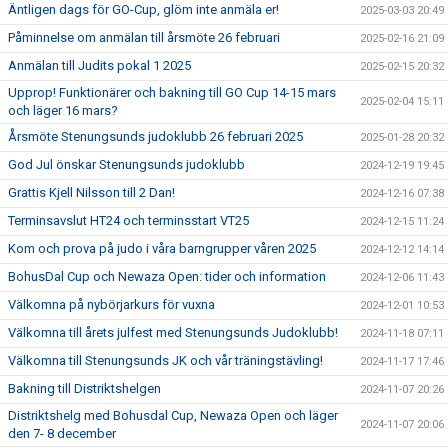
Äntligen dags för GO-Cup, glöm inte anmäla er!
2025-03-03 20:49
Påminnelse om anmälan till årsmöte 26 februari
2025-02-16 21:09
Anmälan till Judits pokal 1 2025
2025-02-15 20:32
Upprop! Funktionärer och bakning till GO Cup 14-15 mars
2025-02-04 15:11
och läger 16 mars?
Årsmöte Stenungsunds judoklubb 26 februari 2025
2025-01-28 20:32
God Jul önskar Stenungsunds judoklubb
2024-12-19 19:45
Grattis Kjell Nilsson till 2 Dan!
2024-12-16 07:38
Terminsavslut HT24 och terminsstart VT25
2024-12-15 11:24
Kom och prova på judo i våra barngrupper våren 2025
2024-12-12 14:14
BohusDal Cup och Newaza Open: tider och information
2024-12-06 11:43
Välkomna på nybörjarkurs för vuxna
2024-12-01 10:53
Välkomna till årets julfest med Stenungsunds Judoklubb!
2024-11-18 07:11
Välkomna till Stenungsunds JK och vår träningstävling!
2024-11-17 17:46
Bakning till Distriktshelgen
2024-11-07 20:26
Distriktshelg med Bohusdal Cup, Newaza Open och läger
2024-11-07 20:06
den 7- 8 december