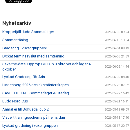
Nyhetsarkiv
Kroppefjäll Judo Sommarläger
2026-06-30 09:24
Sommarträning
2026-06-15 13:54
Gradering i Vuxengruppen!
2026-06-04 08:13
Lyckat terminsavslut med samträning
2026-06-03 21:39
Save-the-date! Upprop GO Cup 3 oktober och läger 4
2026-06-02 14:44
oktober
Lyckad Gradering för Aris
2026-06-02 08:40
Lindesberg 2026 och riksmästerskapen
2026-05-28 07:02
SAVE THE DATE Sommarläger & Utedag
2026-05-22 16:42
Budo Nord Cup
2026-05-21 16:11
Anmäl er till Bohusdal cup 2
2026-05-19 09:09
Visuellt träningsschema på hemsidan
2026-05-18 17:40
Lyckad gradering i vuxengruppen
2026-05-17 20:27