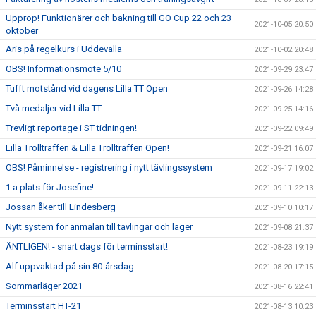
Upprop! Funktionärer och bakning till GO Cup 22 och 23
2021-10-05 20:50
oktober
Aris på regelkurs i Uddevalla
2021-10-02 20:48
OBS! Informationsmöte 5/10
2021-09-29 23:47
Tufft motstånd vid dagens Lilla TT Open
2021-09-26 14:28
Två medaljer vid Lilla TT
2021-09-25 14:16
Trevligt reportage i ST tidningen!
2021-09-22 09:49
Lilla Trollträffen & Lilla Trollträffen Open!
2021-09-21 16:07
OBS! Påminnelse - registrering i nytt tävlingssystem
2021-09-17 19:02
1:a plats för Josefine!
2021-09-11 22:13
Jossan åker till Lindesberg
2021-09-10 10:17
Nytt system för anmälan till tävlingar och läger
2021-09-08 21:37
ÄNTLIGEN! - snart dags för terminsstart!
2021-08-23 19:19
Alf uppvaktad på sin 80-årsdag
2021-08-20 17:15
Sommarläger 2021
2021-08-16 22:41
Terminsstart HT-21
2021-08-13 10:23