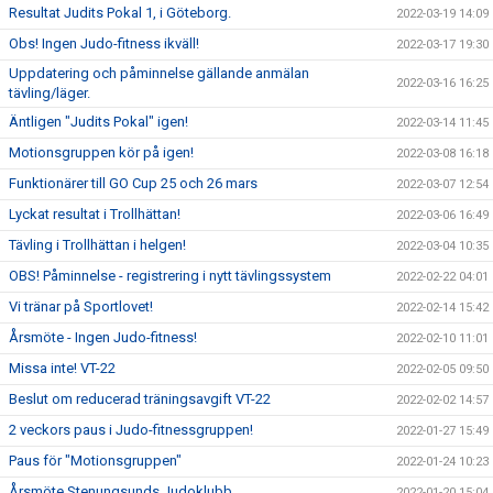
Resultat Judits Pokal 1, i Göteborg.
2022-03-19 14:09
Obs! Ingen Judo-fitness ikväll!
2022-03-17 19:30
Uppdatering och påminnelse gällande anmälan
2022-03-16 16:25
tävling/läger.
Äntligen "Judits Pokal" igen!
2022-03-14 11:45
Motionsgruppen kör på igen!
2022-03-08 16:18
Funktionärer till GO Cup 25 och 26 mars
2022-03-07 12:54
Lyckat resultat i Trollhättan!
2022-03-06 16:49
Tävling i Trollhättan i helgen!
2022-03-04 10:35
OBS! Påminnelse - registrering i nytt tävlingssystem
2022-02-22 04:01
Vi tränar på Sportlovet!
2022-02-14 15:42
Årsmöte - Ingen Judo-fitness!
2022-02-10 11:01
Missa inte! VT-22
2022-02-05 09:50
Beslut om reducerad träningsavgift VT-22
2022-02-02 14:57
2 veckors paus i Judo-fitnessgruppen!
2022-01-27 15:49
Paus för "Motionsgruppen"
2022-01-24 10:23
Årsmöte Stenungsunds Judoklubb
2022-01-20 15:04