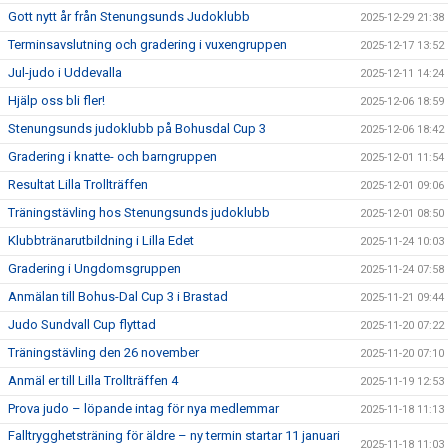
Gott nytt år från Stenungsunds Judoklubb
2025-12-29 21:38
Terminsavslutning och gradering i vuxengruppen
2025-12-17 13:52
Jul-judo i Uddevalla
2025-12-11 14:24
Hjälp oss bli fler!
2025-12-06 18:59
Stenungsunds judoklubb på Bohusdal Cup 3
2025-12-06 18:42
Gradering i knatte- och barngruppen
2025-12-01 11:54
Resultat Lilla Trollträffen
2025-12-01 09:06
Träningstävling hos Stenungsunds judoklubb
2025-12-01 08:50
Klubbtränarutbildning i Lilla Edet
2025-11-24 10:03
Gradering i Ungdomsgruppen
2025-11-24 07:58
Anmälan till Bohus-Dal Cup 3 i Brastad
2025-11-21 09:44
Judo Sundvall Cup flyttad
2025-11-20 07:22
Träningstävling den 26 november
2025-11-20 07:10
Anmäl er till Lilla Trollträffen 4
2025-11-19 12:53
Prova judo – löpande intag för nya medlemmar
2025-11-18 11:13
Falltrygghetsträning för äldre – ny termin startar 11 januari
2025-11-18 11:03