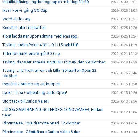
Inställd träning ungdomsgruppen måndag 31/10
2022-10-30 20:24
Ikväll kör vi igång GO Cup
2022-10-28 09:03
Word Judo Day
2022-10-27 16:21
Resultat Lilla Trollträffen
2022-10-25 19:20
Tips! ladda ner Sportadmins medlemsapp.
2022-10-25 12:24
Tävling! Judits Pokal 4 för U9, U15 och U18
2022-10-24 11:19
Tider för funktionärer på GO Cup
2022-10-21 12:13
Tävling, dags att anmäla sig till GO Cup #2 den 29 Oktober
2022-10-18 17:59
Tävling, Lilla Trollträffen och Lilla Trollträffen Open 22
2022-10-16 20:46
Oktober
Resultat Gothenburg Judo Open
2022-10-15 19:20
Lycka till på Gothenburg Judo Open!
2022-10-13 10:20
Stort tack till Carlos Vales!
2022-10-13 09:36
JUDO5 SAMTRÄNING GÖTEBORG 13 NOVEMBER, Endast
2022-10-12 10:06
tjejer
Påminnelse! Föräldramöte onsd. 12 oktober
2022-10-10 19:16
Påminnelse - Gästtränare Carlos Vales 6 dan
2022-10-09 18:43