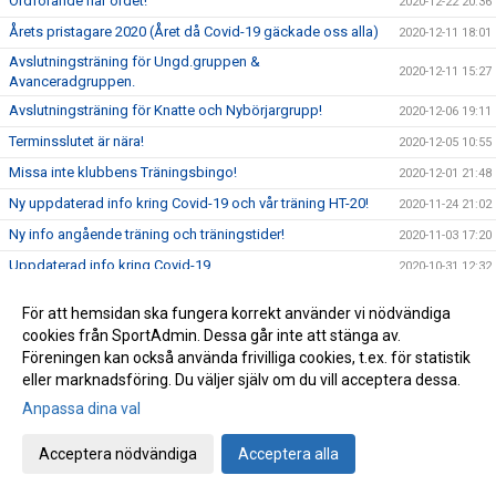
Ordförande har ordet!
2020-12-22 20:36
Årets pristagare 2020 (Året då Covid-19 gäckade oss alla)
2020-12-11 18:01
Avslutningsträning för Ungd.gruppen &
2020-12-11 15:27
Avanceradgruppen.
Avslutningsträning för Knatte och Nybörjargrupp!
2020-12-06 19:11
Terminsslutet är nära!
2020-12-05 10:55
Missa inte klubbens Träningsbingo!
2020-12-01 21:48
Ny uppdaterad info kring Covid-19 och vår träning HT-20!
2020-11-24 21:02
Ny info angående träning och träningstider!
2020-11-03 17:20
Uppdaterad info kring Covid-19
2020-10-31 12:32
Beslut om skärpta allmänna råd!
2020-10-29 15:45
För att hemsidan ska fungera korrekt använder vi nödvändiga
Träning på Höstlovet?
2020-10-25 22:09
cookies från SportAdmin. Dessa går inte att stänga av.
Föreningen kan också använda frivilliga cookies, t.ex. för statistik
Resultat Bohus-dal Cup
2020-10-04 13:30
eller marknadsföring. Du väljer själv om du vill acceptera dessa.
Resultat Kroppefjällskampen
2020-09-27 18:24
Anpassa dina val
Kroppefjällskampen, sönd. 27/9
2020-09-25 13:05
Inställd träning Knatte och Nybörjare!
Acceptera nödvändiga
Acceptera alla
2020-09-23 22:19
Kenny Kling på besök i Katagruppen!
2020-09-23 09:55