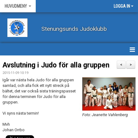
HUVUDMENY
LOGGA IN
Stenungsunds Judoklubb
HEM
Avslutning i Judo för alla gruppen
<
>
2015-11-09 10:19
FÖRBUNDSNYHETER
Igår var nästa hela Judo för alla gruppen
samlad, och alla fick ett nytt streck på
BILDER
bältet, det var också sista träningspasset
för denna terminen för Judo för alla
gruppen.
BÖRJA TRÄNA JUDO
Vi syns nästa termin!
Foto: Jeanette Vahlenberg
BLI MEDLEM
Mvh
VECKOSCHEMA
Johan Orrbo