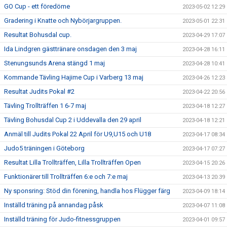
GO Cup - ett föredöme
2023-05-02 12:29
Gradering i Knatte och Nybörjargruppen.
2023-05-01 22:31
Resultat Bohusdal cup.
2023-04-29 17:07
Ida Lindgren gästtränare onsdagen den 3 maj
2023-04-28 16:11
Stenungsunds Arena stängd 1 maj
2023-04-28 10:41
Kommande Tävling Hajime Cup i Varberg 13 maj
2023-04-26 12:23
Resultat Judits Pokal #2
2023-04-22 20:56
Tävling Trollträffen 1 6-7 maj
2023-04-18 12:27
Tävling Bohusdal Cup 2 i Uddevalla den 29 april
2023-04-18 12:21
Anmäl till Judits Pokal 22 April för U9,U15 och U18
2023-04-17 08:34
Judo5 träningen i Göteborg
2023-04-17 07:27
Resultat Lilla Trollträffen, Lilla Trollträffen Open
2023-04-15 20:26
Funktionärer till Trollträffen 6:e och 7:e maj
2023-04-13 20:39
Ny sponsring: Stöd din förening, handla hos Flügger färg
2023-04-09 18:14
Inställd träning på annandag påsk
2023-04-07 11:08
Inställd träning för Judo-fitnessgruppen
2023-04-01 09:57