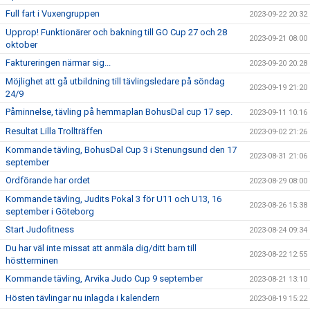
Full fart i Vuxengruppen
2023-09-22 20:32
Upprop! Funktionärer och bakning till GO Cup 27 och 28
2023-09-21 08:00
oktober
Faktureringen närmar sig...
2023-09-20 20:28
Möjlighet att gå utbildning till tävlingsledare på söndag
2023-09-19 21:20
24/9
Påminnelse, tävling på hemmaplan BohusDal cup 17 sep.
2023-09-11 10:16
Resultat Lilla Trollträffen
2023-09-02 21:26
Kommande tävling, BohusDal Cup 3 i Stenungsund den 17
2023-08-31 21:06
september
Ordförande har ordet
2023-08-29 08:00
Kommande tävling, Judits Pokal 3 för U11 och U13, 16
2023-08-26 15:38
september i Göteborg
Start Judofitness
2023-08-24 09:34
Du har väl inte missat att anmäla dig/ditt barn till
2023-08-22 12:55
höstterminen
Kommande tävling, Arvika Judo Cup 9 september
2023-08-21 13:10
Hösten tävlingar nu inlagda i kalendern
2023-08-19 15:22