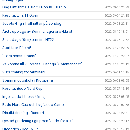
Dags att anmäla sig till Bohus Dal Cup!
2022-09-06 20:29
Resultat Lilla TT Open
2022-09-04 21:15
Judotävling i Trollhättan på söndag
2022-09-03 20:11
Årets upplaga av Sommarläger är avklarat.
2022-08-19 18:21
Snart dags för ny termin - HT22
2022-08-03 17:32
Stort tack Rikard!
2022-07-28 22:09
"Extra sommarpass"
2022-07-20 22:37
Välkomna till klubbens - Endags "Sommarläger"
2022-07-03 23:12
Sista träning för terminen!
2022-06-01 12:15
Sommarjudoskola i Kroppefjäll
2022-06-01 08:55
Resultat Budo Nord Cup
2022-05-27 13:19
Ingen Judo-fitness 26 maj
2022-05-26 08:45
Budo Nord Cup och Lugi Judo Camp
2022-05-24 07:38
Distriktsträning - Randori
2022-05-18 22:41
Lyckad gradering i gruppen "Judo för alla"
2022-05-18 21:17
Utedagen 2022 - 6 juni
2022-05-18 17:19