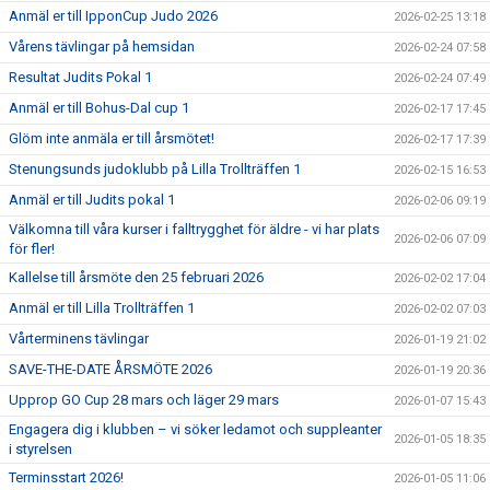
Anmäl er till IpponCup Judo 2026
2026-02-25 13:18
Vårens tävlingar på hemsidan
2026-02-24 07:58
Resultat Judits Pokal 1
2026-02-24 07:49
Anmäl er till Bohus-Dal cup 1
2026-02-17 17:45
Glöm inte anmäla er till årsmötet!
2026-02-17 17:39
Stenungsunds judoklubb på Lilla Trollträffen 1
2026-02-15 16:53
Anmäl er till Judits pokal 1
2026-02-06 09:19
Välkomna till våra kurser i falltrygghet för äldre - vi har plats
2026-02-06 07:09
för fler!
Kallelse till årsmöte den 25 februari 2026
2026-02-02 17:04
Anmäl er till Lilla Trollträffen 1
2026-02-02 07:03
Vårterminens tävlingar
2026-01-19 21:02
SAVE-THE-DATE ÅRSMÖTE 2026
2026-01-19 20:36
Upprop GO Cup 28 mars och läger 29 mars
2026-01-07 15:43
Engagera dig i klubben – vi söker ledamot och suppleanter
2026-01-05 18:35
i styrelsen
Terminsstart 2026!
2026-01-05 11:06