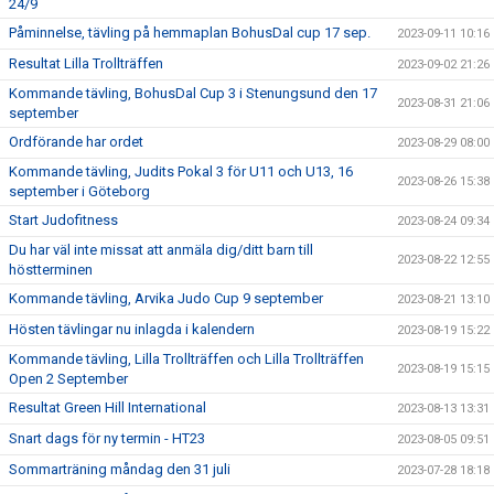
24/9
Påminnelse, tävling på hemmaplan BohusDal cup 17 sep.
2023-09-11 10:16
Resultat Lilla Trollträffen
2023-09-02 21:26
Kommande tävling, BohusDal Cup 3 i Stenungsund den 17
2023-08-31 21:06
september
Ordförande har ordet
2023-08-29 08:00
Kommande tävling, Judits Pokal 3 för U11 och U13, 16
2023-08-26 15:38
september i Göteborg
Start Judofitness
2023-08-24 09:34
Du har väl inte missat att anmäla dig/ditt barn till
2023-08-22 12:55
höstterminen
Kommande tävling, Arvika Judo Cup 9 september
2023-08-21 13:10
Hösten tävlingar nu inlagda i kalendern
2023-08-19 15:22
Kommande tävling, Lilla Trollträffen och Lilla Trollträffen
2023-08-19 15:15
Open 2 September
Resultat Green Hill International
2023-08-13 13:31
Snart dags för ny termin - HT23
2023-08-05 09:51
Sommarträning måndag den 31 juli
2023-07-28 18:18