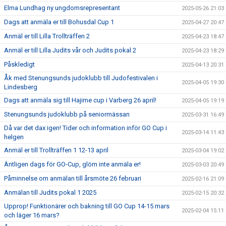
Elma Lundhag ny ungdomsrepresentant
2025-05-26 21:03
Dags att anmäla er till Bohusdal Cup 1
2025-04-27 20:47
Anmäl er till Lilla Trollträffen 2
2025-04-23 18:47
Anmäl er till Lilla Judits vår och Judits pokal 2
2025-04-23 18:29
Påskledigt
2025-04-13 20:31
Åk med Stenungsunds judoklubb till Judofestivalen i
2025-04-05 19:30
Lindesberg
Dags att anmäla sig till Hajime cup i Varberg 26 april!
2025-04-05 19:19
Stenungsunds judoklubb på seniormässan
2025-03-31 16:49
Då var det dax igen! Tider och information inför GO Cup i
2025-03-14 11:43
helgen
Anmäl er till Trollträffen 1 12-13 april
2025-03-04 19:02
Äntligen dags för GO-Cup, glöm inte anmäla er!
2025-03-03 20:49
Påminnelse om anmälan till årsmöte 26 februari
2025-02-16 21:09
Anmälan till Judits pokal 1 2025
2025-02-15 20:32
Upprop! Funktionärer och bakning till GO Cup 14-15 mars
2025-02-04 15:11
och läger 16 mars?