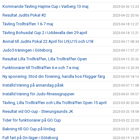
Kommande Tävling Hajime Cup i Varberg 13 maj
2023-04-26 12:23
Resultat Judits Pokal #2
2023-04-22 20:56
Tävling Trollträffen 1 6-7 maj
2023-04-18 12:27
Tävling Bohusdal Cup 2 i Uddevalla den 29 april
2023-04-18 12:21
Anmäl till Judits Pokal 22 April för U9,U15 och U18
2023-04-17 08:34
Judo5 träningen i Göteborg
2023-04-17 07:27
Resultat Lilla Trollträffen, Lilla Trollträffen Open
2023-04-15 20:26
Funktionärer till Trollträffen 6:e och 7:e maj
2023-04-13 20:39
Ny sponsring: Stöd din förening, handla hos Flügger färg
2023-04-09 18:14
Inställd träning på annandag påsk
2023-04-07 11:08
Inställd träning för Judo-fitnessgruppen
2023-04-01 09:57
Tävling, Lilla Trollträffen och Lilla Trollträffen Open 15 april
2023-03-30 20:04
Resultat vid GO-cup - Stenungsunds JK
2023-03-25 18:58
Tider för funktionärer på GO Cup
2023-03-22 22:03
Bakning till GO Cup på lördag
2023-03-21 20:09
Full fart på On-läger i Göteborg
2023-03-19 14:29