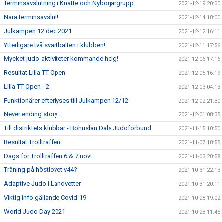
Terminsavslutning i Knatte och Nybörjargrupp
2021-12-19 20:30
Nära terminsavslut!
2021-12-14 18:00
Julkampen 12 dec 2021
2021-12-12 16:11
Ytterligare två svartbälten i klubben!
2021-12-11 17:56
Mycket judo-aktiviteter kommande helg!
2021-12-06 17:16
Resultat Lilla TT Open
2021-12-05 16:19
Lilla TT Open - 2
2021-12-03 04:13
Funktionärer efterlyses till Julkampen 12/12
2021-12-02 21:30
Never ending story.....
2021-12-01 08:35
Till distriktets klubbar - Bohuslän Dals Judoförbund
2021-11-15 10:50
Resultat Trollträffen
2021-11-07 18:55
Dags för Trollträffen 6 & 7 nov!
2021-11-03 20:58
Träning på höstlovet v44?
2021-10-31 22:13
Adaptive Judo i Landvetter
2021-10-31 20:11
Viktig info gällande Covid-19
2021-10-28 19:02
World Judo Day 2021
2021-10-28 11:45