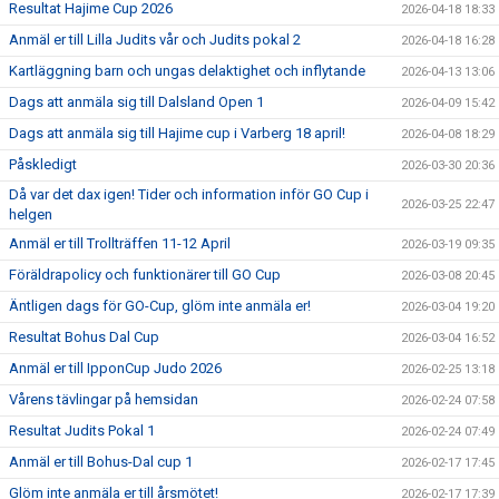
Resultat Hajime Cup 2026
2026-04-18 18:33
Anmäl er till Lilla Judits vår och Judits pokal 2
2026-04-18 16:28
Kartläggning barn och ungas delaktighet och inflytande
2026-04-13 13:06
Dags att anmäla sig till Dalsland Open 1
2026-04-09 15:42
Dags att anmäla sig till Hajime cup i Varberg 18 april!
2026-04-08 18:29
Påskledigt
2026-03-30 20:36
Då var det dax igen! Tider och information inför GO Cup i
2026-03-25 22:47
helgen
Anmäl er till Trollträffen 11-12 April
2026-03-19 09:35
Föräldrapolicy och funktionärer till GO Cup
2026-03-08 20:45
Äntligen dags för GO-Cup, glöm inte anmäla er!
2026-03-04 19:20
Resultat Bohus Dal Cup
2026-03-04 16:52
Anmäl er till IpponCup Judo 2026
2026-02-25 13:18
Vårens tävlingar på hemsidan
2026-02-24 07:58
Resultat Judits Pokal 1
2026-02-24 07:49
Anmäl er till Bohus-Dal cup 1
2026-02-17 17:45
Glöm inte anmäla er till årsmötet!
2026-02-17 17:39