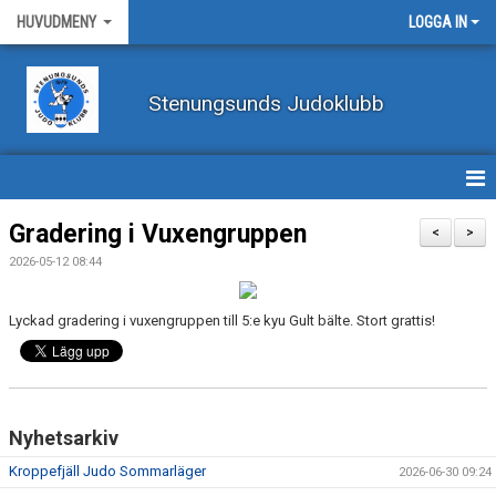
HUVUDMENY
LOGGA IN
Stenungsunds Judoklubb
HEM
Gradering i Vuxengruppen
<
>
2026-05-12 08:44
FÖRBUNDSNYHETER
BILDER
Lyckad gradering i vuxengruppen till 5:e kyu Gult bälte. Stort grattis!
BÖRJA TRÄNA JUDO
BLI MEDLEM
Nyhetsarkiv
VECKOSCHEMA
Kroppefjäll Judo Sommarläger
2026-06-30 09:24