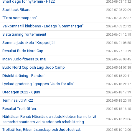
Snart dags för ny termin - HT22
2022-08-03 17:32
Stort tack Rikard!
2022-07-28 22:09
"Extra sommarpass"
2022-07-20 22:37
Välkomna till klubbens - Endags "Sommarläger"
2022-07-03 23:12
Sista träning för terminen!
2022-06-01 12:15
Sommarjudoskola i Kroppefjäll
2022-06-01 08:55
Resultat Budo Nord Cup
2022-05-27 13:19
Ingen Judo-fitness 26 maj
2022-05-26 08:45
Budo Nord Cup och Lugi Judo Camp
2022-05-24 07:38
Distriktsträning - Randori
2022-05-18 22:41
Lyckad gradering i gruppen "Judo för alla"
2022-05-18 21:17
Utedagen 2022 - 6 juni
2022-05-18 17:19
Terminsslut! VT-22
2022-05-15 20:15
Resultat Trollträffen.
2022-05-15 16:15
Närhälsan Rehab Nösnäs och Judoklubben har nu blivit
2022-05-13 20:06
samarbetspartners vid skador och rehabilitering
Trollträffen, Riksmästerskap och Judofestival.
2022-05-10 12:00