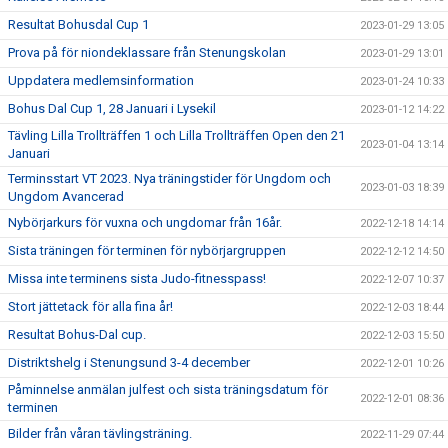
Resultat Bohusdal Cup 1
2023-01-29 13:05
Prova på för niondeklassare från Stenungskolan
2023-01-29 13:01
Uppdatera medlemsinformation
2023-01-24 10:33
Bohus Dal Cup 1, 28 Januari i Lysekil
2023-01-12 14:22
Tävling Lilla Trollträffen 1 och Lilla Trollträffen Open den 21
2023-01-04 13:14
Januari
Terminsstart VT 2023. Nya träningstider för Ungdom och
2023-01-03 18:39
Ungdom Avancerad
Nybörjarkurs för vuxna och ungdomar från 16år.
2022-12-18 14:14
Sista träningen för terminen för nybörjargruppen
2022-12-12 14:50
Missa inte terminens sista Judo-fitnesspass!
2022-12-07 10:37
Stort jättetack för alla fina år!
2022-12-03 18:44
Resultat Bohus-Dal cup.
2022-12-03 15:50
Distriktshelg i Stenungsund 3-4 december
2022-12-01 10:26
Påminnelse anmälan julfest och sista träningsdatum för
2022-12-01 08:36
terminen
Bilder från våran tävlingsträning.
2022-11-29 07:44