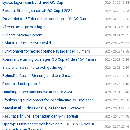
Lyckat läger i samband med GO-Cup
2024-03-20 17:34
Resultat Stenungsunds JK GO-Cup 1 2024
2024-03-20 17:23
Då var det dax! Tider och information inför GO Cup
2024-03-15 11:05
Vårens tävlingar och läger
2024-03-04 20:38
Full fart i vuxengruppen!
2024-03-04 20:31
BohusDal Cup 1 2024 Inställd
2024-02-29 21:47
Funktionärer för möjliggörande av läger den 17 mars
2024-02-29 19:28
Kommande tävling och läger, GO Cup #1 den 16-17 mars
2024-02-29 17:18
Sista chansen till tårta och godisregn!
2024-02-25 12:19
BohusDal Cup 1 i Stenungsund den 3 mars
2024-02-24 17:00
Resultat Judits pokal 1
2024-02-24 16:10
Handlingar och påminnelse årsmöte 2024
2024-02-21 19:48
Efterlysning funktionärer för koordinering av judoläger
2024-02-19 20:30
Anmälan till Judits Pokal 1, 24 februari i Göteborg
2024-02-11 18:57
Resultat från SM i Trollhättan den 3-4 Februari
2024-02-10 11:48
Upprop! Funktionärer och bakning till GO Cup 15 och 16
2024-02-07 20:46
mars och läger 17 mars