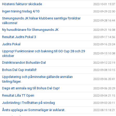
Höstens fakturor skickade
2022-10-01 19:37
Ingen träning tisdag 4/10
2022-09-29 22:30
Stenungsunds JK hälsar klubbens samtliga föräldrar
2022-09-28 16:44
välkomna!
Ny huvudtränare för Stenungsunds JK
2022-09-21 16:08
Resultat Judits Pokal 3
2022-09-17 14:56
Judits Pokal
2022-09-16 23:24
Upprop! Funktionärer och bakning till GO Cup 28 och 29
2022-09-13 10:38
oktober
Distriktsrandori Bohuslän-Dal
2022-09-12 22:19
Bohus Dal Cup inställd!
2022-09-08 10:15
Uppdatering och påminnelse gällande anmälan
2022-09-06 20:41
tävling/läger.
Dags att anmäla sig till Bohus Dal Cup!
2022-09-06 20:29
Resultat Lilla TT Open
2022-09-04 21:15
Judotävling i Trollhättan på söndag
2022-09-03 20:11
Årets upplaga av Sommarläger är avklarat.
2022-08-19 18:21