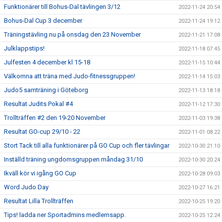
Funktionärer till Bohus-Dal tävlingen 3/12
2022-11-24 20:54
Bohus-Dal Cup 3 december
2022-11-24 19:12
Träningstävling nu på onsdag den 23 November
2022-11-21 17:08
Julklappstips!
2022-11-18 07:45
Julfesten 4 december kl 15-18
2022-11-15 10:44
Välkomna att träna med Judo-fitnessgruppen!
2022-11-14 15:03
Judo5 samträning i Göteborg
2022-11-13 18:18
Resultat Judits Pokal #4
2022-11-12 17:30
Trollträffen #2 den 19-20 November
2022-11-03 19:38
Resultat GO-cup 29/10 - 22
2022-11-01 08:22
Stort Tack till alla funktionärer på GO Cup och fler tävlingar
2022-10-30 21:10
Inställd träning ungdomsgruppen måndag 31/10
2022-10-30 20:24
Ikväll kör vi igång GO Cup
2022-10-28 09:03
Word Judo Day
2022-10-27 16:21
Resultat Lilla Trollträffen
2022-10-25 19:20
Tips! ladda ner Sportadmins medlemsapp.
2022-10-25 12:24