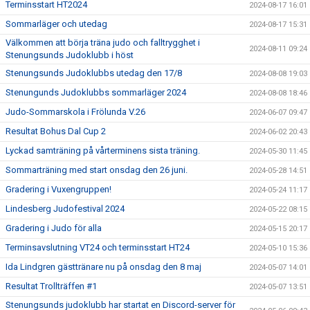
Terminsstart HT2024
2024-08-17 16:01
Sommarläger och utedag
2024-08-17 15:31
Välkommen att börja träna judo och falltrygghet i
2024-08-11 09:24
Stenungsunds Judoklubb i höst
Stenungsunds Judoklubbs utedag den 17/8
2024-08-08 19:03
Stenungunds Judoklubbs sommarläger 2024
2024-08-08 18:46
Judo-Sommarskola i Frölunda V.26
2024-06-07 09:47
Resultat Bohus Dal Cup 2
2024-06-02 20:43
Lyckad samträning på vårterminens sista träning.
2024-05-30 11:45
Sommarträning med start onsdag den 26 juni.
2024-05-28 14:51
Gradering i Vuxengruppen!
2024-05-24 11:17
Lindesberg Judofestival 2024
2024-05-22 08:15
Gradering i Judo för alla
2024-05-15 20:17
Terminsavslutning VT24 och terminsstart HT24
2024-05-10 15:36
Ida Lindgren gästtränare nu på onsdag den 8 maj
2024-05-07 14:01
Resultat Trollträffen #1
2024-05-07 13:51
Stenungsunds judoklubb har startat en Discord-server för