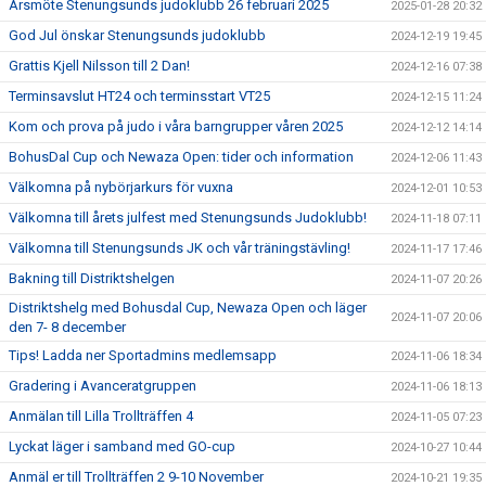
Årsmöte Stenungsunds judoklubb 26 februari 2025
2025-01-28 20:32
God Jul önskar Stenungsunds judoklubb
2024-12-19 19:45
Grattis Kjell Nilsson till 2 Dan!
2024-12-16 07:38
Terminsavslut HT24 och terminsstart VT25
2024-12-15 11:24
Kom och prova på judo i våra barngrupper våren 2025
2024-12-12 14:14
BohusDal Cup och Newaza Open: tider och information
2024-12-06 11:43
Välkomna på nybörjarkurs för vuxna
2024-12-01 10:53
Välkomna till årets julfest med Stenungsunds Judoklubb!
2024-11-18 07:11
Välkomna till Stenungsunds JK och vår träningstävling!
2024-11-17 17:46
Bakning till Distriktshelgen
2024-11-07 20:26
Distriktshelg med Bohusdal Cup, Newaza Open och läger
2024-11-07 20:06
den 7- 8 december
Tips! Ladda ner Sportadmins medlemsapp
2024-11-06 18:34
Gradering i Avanceratgruppen
2024-11-06 18:13
Anmälan till Lilla Trollträffen 4
2024-11-05 07:23
Lyckat läger i samband med GO-cup
2024-10-27 10:44
Anmäl er till Trollträffen 2 9-10 November
2024-10-21 19:35