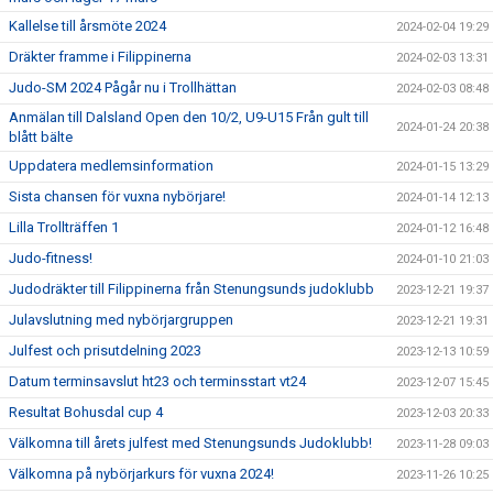
Kallelse till årsmöte 2024
2024-02-04 19:29
Dräkter framme i Filippinerna
2024-02-03 13:31
Judo-SM 2024 Pågår nu i Trollhättan
2024-02-03 08:48
Anmälan till Dalsland Open den 10/2, U9-U15 Från gult till
2024-01-24 20:38
blått bälte
Uppdatera medlemsinformation
2024-01-15 13:29
Sista chansen för vuxna nybörjare!
2024-01-14 12:13
Lilla Trollträffen 1
2024-01-12 16:48
Judo-fitness!
2024-01-10 21:03
Judodräkter till Filippinerna från Stenungsunds judoklubb
2023-12-21 19:37
Julavslutning med nybörjargruppen
2023-12-21 19:31
Julfest och prisutdelning 2023
2023-12-13 10:59
Datum terminsavslut ht23 och terminsstart vt24
2023-12-07 15:45
Resultat Bohusdal cup 4
2023-12-03 20:33
Välkomna till årets julfest med Stenungsunds Judoklubb!
2023-11-28 09:03
Välkomna på nybörjarkurs för vuxna 2024!
2023-11-26 10:25