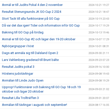
Anmäl er till Judits Pokal 4 den 2 november
2024-10-21 19:27
Resultat Stenungsunds JK GO-Cup 2 2024
2024-10-21 18:47
Stort Tack till alla funktionärer på GO Cup
2024-10-19 23:43
Då var det dax igen! Tider och information inför GO Cup
2024-10-17 19:29
Bakning till GO Cup på lördag
2024-10-13 19:46
Anmäl er till GO-Cup #2 och läger den 19-20 oktober
2024-10-07 17:29
Nybörjargrupper i höst
2024-10-01 08:31
Dags att anmäla sig till Dalsland Open 2
2024-09-30 21:11
Lars Vahlenberg graderad till Brunt bälte
2024-09-23 07:23
Resultat Judits pokal 3
2024-09-16 10:00
Höstens judotävlingar
2024-09-08 19:43
Anmälan till Linde Judo Open
2024-09-08 19:29
Upprop! Funktionärer och bakning till GO Cup 18 och 19
2024-09-03 21:02
oktober och läger 20 oktober
Resultat Lilla Trollträffen 3
2024-09-01 20:07
Anmälan till tävlingar i augusti och september!
2024-08-17 16:05