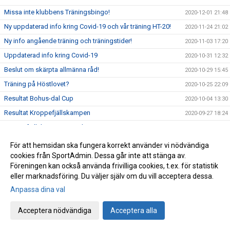
Missa inte klubbens Träningsbingo!
2020-12-01 21:48
Ny uppdaterad info kring Covid-19 och vår träning HT-20!
2020-11-24 21:02
Ny info angående träning och träningstider!
2020-11-03 17:20
Uppdaterad info kring Covid-19
2020-10-31 12:32
Beslut om skärpta allmänna råd!
2020-10-29 15:45
Träning på Höstlovet?
2020-10-25 22:09
Resultat Bohus-dal Cup
2020-10-04 13:30
Resultat Kroppefjällskampen
2020-09-27 18:24
Kroppefjällskampen, sönd. 27/9
2020-09-25 13:05
Inställd träning Knatte och Nybörjare!
2020-09-23 22:19
För att hemsidan ska fungera korrekt använder vi nödvändiga
cookies från SportAdmin. Dessa går inte att stänga av.
Kenny Kling på besök i Katagruppen!
2020-09-23 09:55
Föreningen kan också använda frivilliga cookies, t.ex. för statistik
Stort Grattis till nya grader!
2020-09-15 01:52
eller marknadsföring. Du väljer själv om du vill acceptera dessa.
Lyckad gradering i Nybörjargruppen!
2020-09-13 18:44
Anpassa dina val
Start av nybörjargrupper och befintliga grupper HT-20
2020-08-31 15:36
Acceptera nödvändiga
Acceptera alla
Terminsstart HT-20 och lite regler!
2020-08-23 20:48
Årets sommarläger 2020 är avklarat
2020-08-22 21:17