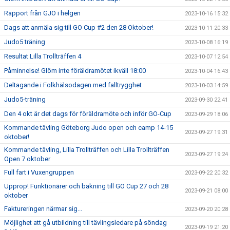
Rapport från GJO i helgen
2023-10-16 15:32
Dags att anmäla sig till GO Cup #2 den 28 Oktober!
2023-10-11 20:33
Judo5 träning
2023-10-08 16:19
Resultat Lilla Trollträffen 4
2023-10-07 12:54
Påminnelse! Glöm inte föräldramötet ikväll 18:00
2023-10-04 16:43
Deltagande i Folkhälsodagen med falltrygghet
2023-10-03 14:59
Judo5-träning
2023-09-30 22:41
Den 4 okt är det dags för föräldramöte och inför GO-Cup
2023-09-29 18:06
Kommande tävling Göteborg Judo open och camp 14-15
2023-09-27 19:31
oktober!
Kommande tävling, Lilla Trollträffen och Lilla Trollträffen
2023-09-27 19:24
Open 7 oktober
Full fart i Vuxengruppen
2023-09-22 20:32
Upprop! Funktionärer och bakning till GO Cup 27 och 28
2023-09-21 08:00
oktober
Faktureringen närmar sig...
2023-09-20 20:28
Möjlighet att gå utbildning till tävlingsledare på söndag
2023-09-19 21:20