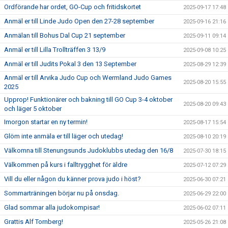
Ordförande har ordet, GO-Cup och fritidskortet
2025-09-17 17:48
Anmäl er till Linde Judo Open den 27-28 september
2025-09-16 21:16
Anmälan till Bohus Dal Cup 21 september
2025-09-11 09:14
Anmäl er till Lilla Trollträffen 3 13/9
2025-09-08 10:25
Anmäl er till Judits Pokal 3 den 13 September
2025-08-29 12:39
Anmäl er till Arvika Judo Cup och Wermland Judo Games
2025-08-20 15:55
2025
Upprop! Funktionärer och bakning till GO Cup 3-4 oktober
2025-08-20 09:43
och läger 5 oktober
Imorgon startar en ny termin!
2025-08-17 15:54
Glöm inte anmäla er till läger och utedag!
2025-08-10 20:19
Välkomna till Stenungsunds Judoklubbs utedag den 16/8
2025-07-30 18:15
Välkommen på kurs i falltrygghet för äldre
2025-07-12 07:29
Vill du eller någon du känner prova judo i höst?
2025-06-30 07:21
Sommarträningen börjar nu på onsdag.
2025-06-29 22:00
Glad sommar alla judokompisar!
2025-06-02 07:11
Grattis Alf Tornberg!
2025-05-26 21:08