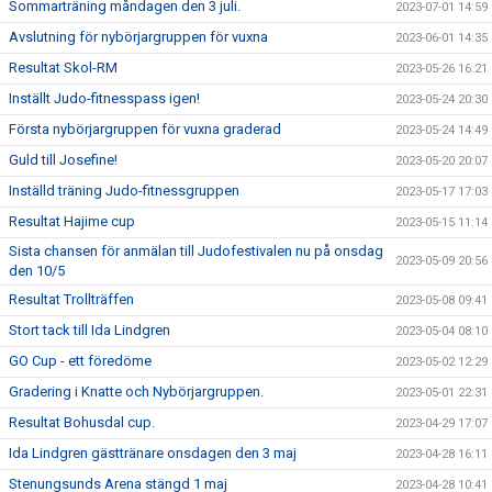
Sommarträning måndagen den 3 juli.
2023-07-01 14:59
Avslutning för nybörjargruppen för vuxna
2023-06-01 14:35
Resultat Skol-RM
2023-05-26 16:21
Inställt Judo-fitnesspass igen!
2023-05-24 20:30
Första nybörjargruppen för vuxna graderad
2023-05-24 14:49
Guld till Josefine!
2023-05-20 20:07
Inställd träning Judo-fitnessgruppen
2023-05-17 17:03
Resultat Hajime cup
2023-05-15 11:14
Sista chansen för anmälan till Judofestivalen nu på onsdag
2023-05-09 20:56
den 10/5
Resultat Trollträffen
2023-05-08 09:41
Stort tack till Ida Lindgren
2023-05-04 08:10
GO Cup - ett föredöme
2023-05-02 12:29
Gradering i Knatte och Nybörjargruppen.
2023-05-01 22:31
Resultat Bohusdal cup.
2023-04-29 17:07
Ida Lindgren gästtränare onsdagen den 3 maj
2023-04-28 16:11
Stenungsunds Arena stängd 1 maj
2023-04-28 10:41