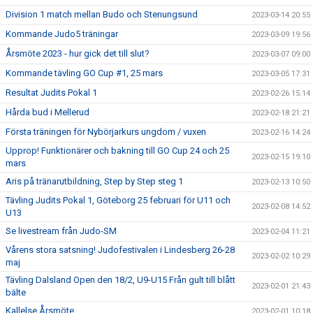
Division 1 match mellan Budo och Stenungsund
2023-03-14 20:55
Kommande Judo5 träningar
2023-03-09 19:56
Årsmöte 2023 - hur gick det till slut?
2023-03-07 09:00
Kommande tävling GO Cup #1, 25 mars
2023-03-05 17:31
Resultat Judits Pokal 1
2023-02-26 15:14
Hårda bud i Mellerud
2023-02-18 21:21
Första träningen för Nybörjarkurs ungdom / vuxen
2023-02-16 14:24
Upprop! Funktionärer och bakning till GO Cup 24 och 25
2023-02-15 19:10
mars
Aris på tränarutbildning, Step by Step steg 1
2023-02-13 10:50
Tävling Judits Pokal 1, Göteborg 25 februari för U11 och
2023-02-08 14:52
U13
Se livestream från Judo-SM
2023-02-04 11:21
Vårens stora satsning! Judofestivalen i Lindesberg 26-28
2023-02-02 10:29
maj
Tävling Dalsland Open den 18/2, U9-U15 Från gult till blått
2023-02-01 21:43
bälte
Kallelse Årsmöte
2023-02-01 10:18