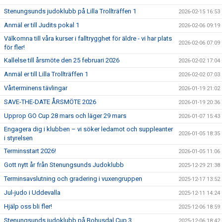
Stenungsunds judoklubb på Lilla Trollträffen 1
2026-02-15 16:53
Anmäl er till Judits pokal 1
2026-02-06 09:19
Välkomna till våra kurser i falltrygghet för äldre - vi har plats
2026-02-06 07:09
för fler!
Kallelse till årsmöte den 25 februari 2026
2026-02-02 17:04
Anmäl er till Lilla Trollträffen 1
2026-02-02 07:03
Vårterminens tävlingar
2026-01-19 21:02
SAVE-THE-DATE ÅRSMÖTE 2026
2026-01-19 20:36
Upprop GO Cup 28 mars och läger 29 mars
2026-01-07 15:43
Engagera dig i klubben – vi söker ledamot och suppleanter
2026-01-05 18:35
i styrelsen
Terminsstart 2026!
2026-01-05 11:06
Gott nytt år från Stenungsunds Judoklubb
2025-12-29 21:38
Terminsavslutning och gradering i vuxengruppen
2025-12-17 13:52
Jul-judo i Uddevalla
2025-12-11 14:24
Hjälp oss bli fler!
2025-12-06 18:59
Stenungsunds judoklubb på Bohusdal Cup 3
2025-12-06 18:42