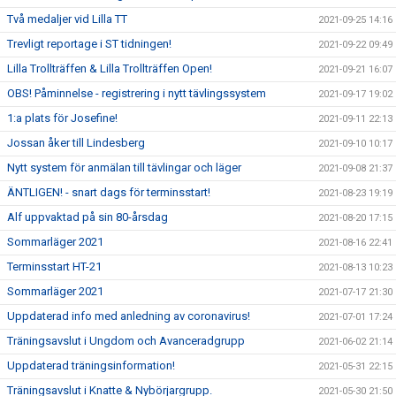
Två medaljer vid Lilla TT
2021-09-25 14:16
Trevligt reportage i ST tidningen!
2021-09-22 09:49
Lilla Trollträffen & Lilla Trollträffen Open!
2021-09-21 16:07
OBS! Påminnelse - registrering i nytt tävlingssystem
2021-09-17 19:02
1:a plats för Josefine!
2021-09-11 22:13
Jossan åker till Lindesberg
2021-09-10 10:17
Nytt system för anmälan till tävlingar och läger
2021-09-08 21:37
ÄNTLIGEN! - snart dags för terminsstart!
2021-08-23 19:19
Alf uppvaktad på sin 80-årsdag
2021-08-20 17:15
Sommarläger 2021
2021-08-16 22:41
Terminsstart HT-21
2021-08-13 10:23
Sommarläger 2021
2021-07-17 21:30
Uppdaterad info med anledning av coronavirus!
2021-07-01 17:24
Träningsavslut i Ungdom och Avanceradgrupp
2021-06-02 21:14
Uppdaterad träningsinformation!
2021-05-31 22:15
Träningsavslut i Knatte & Nybörjargrupp.
2021-05-30 21:50