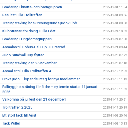
Gradering i knatte- och barngruppen
2025-12-01 11:54
Resultat Lilla Trollträffen
2025-12-01 09:06
Träningstävling hos Stenungsunds judoklubb
2025-12-01 08:50
Klubbtränarutbildning i Lilla Edet
2025-11-24 10:03
Gradering i Ungdomsgruppen
2025-11-24 07:58
Anmälan till Bohus-Dal Cup 3 i Brastad
2025-11-21 09:44
Judo Sundvall Cup flyttad
2025-11-20 07:22
Träningstävling den 26 november
2025-11-20 07:10
Anmäl er till Lilla Trollträffen 4
2025-11-19 12:53
Prova judo – löpande intag för nya medlemmar
2025-11-18 11:13
Falltrygghetsträning för äldre – ny termin startar 11 januari
2025-11-18 11:03
2026
Välkomna på julfest den 21 december!
2025-11-17 20:31
Trollträffen 2 2025
2025-11-17 20:19
Ett stort tack till Aris!
2025-11-09 20:46
Tack Wille!
2025-11-09 13:13