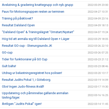
Avslutning & gradering knattegrupp och nyb.grupp
2022-05-09 23:00
Paus för Motionsgruppen resten av terminen
2022-04-27 10:31
Träning på påsklovet?
2022-04-09 23:16
Resultat Dalsland Open
2022-04-09 18:13
"Dalsland Open" & Träningslägret "Omstart/Nystart"
2022-04-07 19:24
Hög tid att anmäla sig till Dalsland Open + Läger
2022-03-29 18:05
Resultat GO-cup - Stenungsunds JK
2022-03-26 22:10
GO-cup
2022-03-26 07:25
Tider för funktionärer på GO Cup
2022-03-23 21:12
Gult bälte!
2022-03-23 08:46
Utdrag ur belastningsregistret hos polisen!
2022-03-20 13:17
Resultat Judits Pokal 1, i Göteborg.
2022-03-19 14:09
Obs! Ingen Judo-fitness ikväll!
2022-03-17 19:30
Uppdatering och påminnelse gällande anmälan
2022-03-16 16:25
tävling/läger.
Äntligen "Judits Pokal" igen!
2022-03-14 11:45