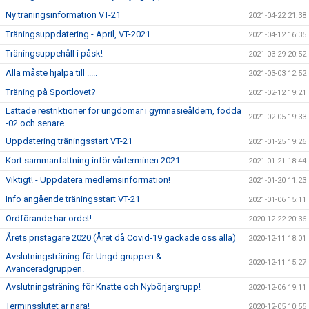
Ny träningsinformation VT-21
2021-04-22 21:38
Träningsuppdatering - April, VT-2021
2021-04-12 16:35
Träningsuppehåll i påsk!
2021-03-29 20:52
Alla måste hjälpa till .....
2021-03-03 12:52
Träning på Sportlovet?
2021-02-12 19:21
Lättade restriktioner för ungdomar i gymnasieåldern, födda
2021-02-05 19:33
-02 och senare.
Uppdatering träningsstart VT-21
2021-01-25 19:26
Kort sammanfattning inför vårterminen 2021
2021-01-21 18:44
Viktigt! - Uppdatera medlemsinformation!
2021-01-20 11:23
Info angående träningsstart VT-21
2021-01-06 15:11
Ordförande har ordet!
2020-12-22 20:36
Årets pristagare 2020 (Året då Covid-19 gäckade oss alla)
2020-12-11 18:01
Avslutningsträning för Ungd.gruppen &
2020-12-11 15:27
Avanceradgruppen.
Avslutningsträning för Knatte och Nybörjargrupp!
2020-12-06 19:11
Terminsslutet är nära!
2020-12-05 10:55