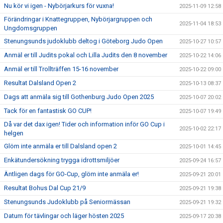
Nu kör vi igen - Nybörjarkurs för vuxna!
2025-11-09 12:58
Förändringar i Knattegruppen, Nybörjargruppen och
2025-11-04 18:53
Ungdomsgruppen
Stenungsunds judoklubb deltog i Göteborg Judo Open
2025-10-27 10:57
Anmäl er till Judits pokal och Lilla Judits den 8 november
2025-10-22 14:06
Anmäl er till Trollträffen 15-16 november
2025-10-22 09:00
Resultat Dalsland Open 2
2025-10-13 08:37
Dags att anmäla sig till Gothenburg Judo Open 2025
2025-10-07 20:02
Tack för en fantastisk GO CUP!
2025-10-07 19:49
Då var det dax igen! Tider och information inför GO Cup i
2025-10-02 22:17
helgen
Glöm inte anmäla er till Dalsland open 2
2025-10-01 14:45
Enkätundersökning trygga idrottsmiljöer
2025-09-24 16:57
Äntligen dags för GO-Cup, glöm inte anmäla er!
2025-09-21 20:01
Resultat Bohus Dal Cup 21/9
2025-09-21 19:38
Stenungsunds Judoklubb på Seniormässan
2025-09-21 19:32
Datum för tävlingar och läger hösten 2025
2025-09-17 20:38