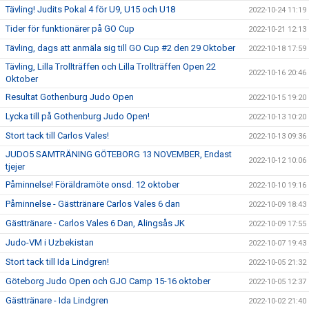
Tävling! Judits Pokal 4 för U9, U15 och U18
2022-10-24 11:19
Tider för funktionärer på GO Cup
2022-10-21 12:13
Tävling, dags att anmäla sig till GO Cup #2 den 29 Oktober
2022-10-18 17:59
Tävling, Lilla Trollträffen och Lilla Trollträffen Open 22
2022-10-16 20:46
Oktober
Resultat Gothenburg Judo Open
2022-10-15 19:20
Lycka till på Gothenburg Judo Open!
2022-10-13 10:20
Stort tack till Carlos Vales!
2022-10-13 09:36
JUDO5 SAMTRÄNING GÖTEBORG 13 NOVEMBER, Endast
2022-10-12 10:06
tjejer
Påminnelse! Föräldramöte onsd. 12 oktober
2022-10-10 19:16
Påminnelse - Gästtränare Carlos Vales 6 dan
2022-10-09 18:43
Gästtränare - Carlos Vales 6 Dan, Alingsås JK
2022-10-09 17:55
Judo-VM i Uzbekistan
2022-10-07 19:43
Stort tack till Ida Lindgren!
2022-10-05 21:32
Göteborg Judo Open och GJO Camp 15-16 oktober
2022-10-05 12:37
Gästtränare - Ida Lindgren
2022-10-02 21:40