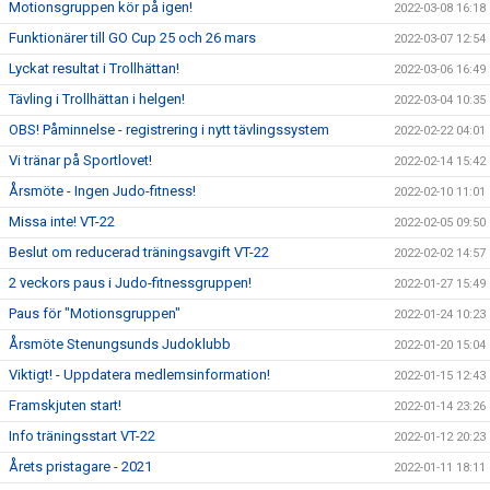
Motionsgruppen kör på igen!
2022-03-08 16:18
Funktionärer till GO Cup 25 och 26 mars
2022-03-07 12:54
Lyckat resultat i Trollhättan!
2022-03-06 16:49
Tävling i Trollhättan i helgen!
2022-03-04 10:35
OBS! Påminnelse - registrering i nytt tävlingssystem
2022-02-22 04:01
Vi tränar på Sportlovet!
2022-02-14 15:42
Årsmöte - Ingen Judo-fitness!
2022-02-10 11:01
Missa inte! VT-22
2022-02-05 09:50
Beslut om reducerad träningsavgift VT-22
2022-02-02 14:57
2 veckors paus i Judo-fitnessgruppen!
2022-01-27 15:49
Paus för "Motionsgruppen"
2022-01-24 10:23
Årsmöte Stenungsunds Judoklubb
2022-01-20 15:04
Viktigt! - Uppdatera medlemsinformation!
2022-01-15 12:43
Framskjuten start!
2022-01-14 23:26
Info träningsstart VT-22
2022-01-12 20:23
Årets pristagare - 2021
2022-01-11 18:11