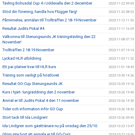
Tävling Bohusdal Cup 4 i Uddevalla den 2 december
2023-11-22 09:03
Stöd din förening, handla hos Flügger färg!
2023-11-22 08:55
Påminnelse, anmälan till Trollträffen 2 18-19 November
2023-11-12 11:55
Resultat Judits Pokal #4
2023-11-11 16:09
Välkomna till Stenungsunds JK träningstävling den 22
2023-11-08 07:19
November!
Trollträffen 2 18-19 November
2023-11-07 19:14
Lyckad HLR utbildning
2023-11-03 11:32
Ett par platser kvar till HLR kurs
2023-11-01 18:49
Träning som vanligt på höstlovet.
2023-10-30 14:26
Resultat GO-Cup Stenungsunds JK
2023-10-29 19:16
Kurs i hjärt- lungräddning den 2 november
2023-10-26 19:40
Anmäl er till Judits Pokal 4 den 11 november
2023-10-26 19:30
Tider och information inför GO Cup
2023-10-26 18:42
Stort tack till Ida Lindgren!
2023-10-26 09:45
Ida Lindgren som gästtränare nu på onsdag den 25/10.
2023-10-23 13:47
Glöm inte bort att anmäla er till GO-Cup!
2023-10-22 19:56