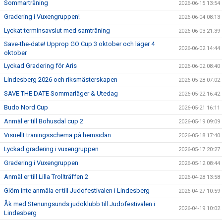
Sommarträning
2026-06-15 13:54
Gradering i Vuxengruppen!
2026-06-04 08:13
Lyckat terminsavslut med samträning
2026-06-03 21:39
Save-the-date! Upprop GO Cup 3 oktober och läger 4
2026-06-02 14:44
oktober
Lyckad Gradering för Aris
2026-06-02 08:40
Lindesberg 2026 och riksmästerskapen
2026-05-28 07:02
SAVE THE DATE Sommarläger & Utedag
2026-05-22 16:42
Budo Nord Cup
2026-05-21 16:11
Anmäl er till Bohusdal cup 2
2026-05-19 09:09
Visuellt träningsschema på hemsidan
2026-05-18 17:40
Lyckad gradering i vuxengruppen
2026-05-17 20:27
Gradering i Vuxengruppen
2026-05-12 08:44
Anmäl er till Lilla Trollträffen 2
2026-04-28 13:58
Glöm inte anmäla er till Judofestivalen i Lindesberg
2026-04-27 10:59
Åk med Stenungsunds judoklubb till Judofestivalen i
2026-04-19 10:02
Lindesberg