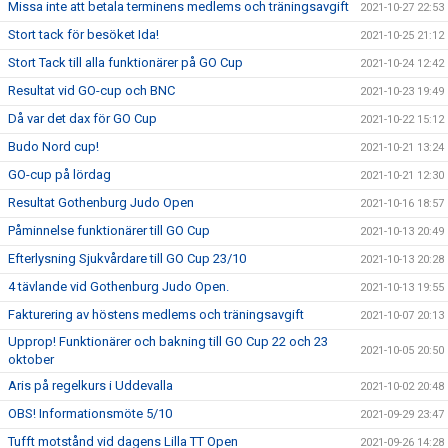
Missa inte att betala terminens medlems och träningsavgift
2021-10-27 22:53
Stort tack för besöket Ida!
2021-10-25 21:12
Stort Tack till alla funktionärer på GO Cup
2021-10-24 12:42
Resultat vid GO-cup och BNC
2021-10-23 19:49
Då var det dax för GO Cup
2021-10-22 15:12
Budo Nord cup!
2021-10-21 13:24
GO-cup på lördag
2021-10-21 12:30
Resultat Gothenburg Judo Open
2021-10-16 18:57
Påminnelse funktionärer till GO Cup
2021-10-13 20:49
Efterlysning Sjukvårdare till GO Cup 23/10
2021-10-13 20:28
4 tävlande vid Gothenburg Judo Open.
2021-10-13 19:55
Fakturering av höstens medlems och träningsavgift
2021-10-07 20:13
Upprop! Funktionärer och bakning till GO Cup 22 och 23
2021-10-05 20:50
oktober
Aris på regelkurs i Uddevalla
2021-10-02 20:48
OBS! Informationsmöte 5/10
2021-09-29 23:47
Tufft motstånd vid dagens Lilla TT Open
2021-09-26 14:28