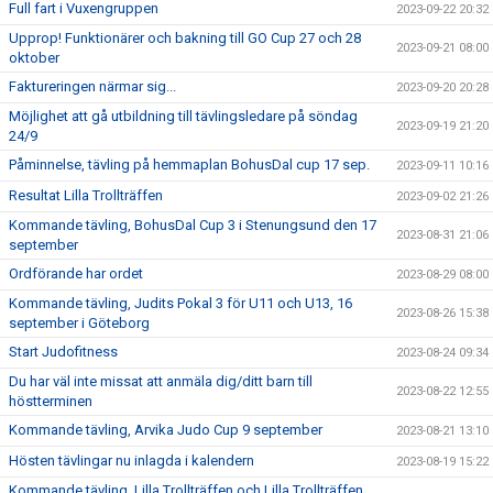
Full fart i Vuxengruppen
2023-09-22 20:32
Upprop! Funktionärer och bakning till GO Cup 27 och 28
2023-09-21 08:00
oktober
Faktureringen närmar sig...
2023-09-20 20:28
Möjlighet att gå utbildning till tävlingsledare på söndag
2023-09-19 21:20
24/9
Påminnelse, tävling på hemmaplan BohusDal cup 17 sep.
2023-09-11 10:16
Resultat Lilla Trollträffen
2023-09-02 21:26
Kommande tävling, BohusDal Cup 3 i Stenungsund den 17
2023-08-31 21:06
september
Ordförande har ordet
2023-08-29 08:00
Kommande tävling, Judits Pokal 3 för U11 och U13, 16
2023-08-26 15:38
september i Göteborg
Start Judofitness
2023-08-24 09:34
Du har väl inte missat att anmäla dig/ditt barn till
2023-08-22 12:55
höstterminen
Kommande tävling, Arvika Judo Cup 9 september
2023-08-21 13:10
Hösten tävlingar nu inlagda i kalendern
2023-08-19 15:22
Kommande tävling, Lilla Trollträffen och Lilla Trollträffen