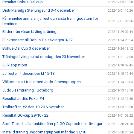
Resultat Bohus-Dal cup.
2022-12-03 15:50
Distriktshelg i Stenungsund 3-4 december
2022-12-01 10:26
Påminnelse anmälan julfest och sista träningsdatum för
2022-12-01 08:36
terminen
Bilder från våran tävlingsträning.
2022-11-29 07:44
Funktionärer till Bohus-Dal tävlingen 3/12
2022-11-24 20:54
Bohus-Dal Cup 3 december
2022-11-24 19:12
Träningstävling nu på onsdag den 23 November
2022-11-21 17:08
Julklappstips!
2022-11-18 07:45
Julfesten 4 december kl 15-18
2022-11-15 10:44
Välkomna att träna med Judo-fitnessgruppen!
2022-11-14 15:03
Judo5 samträning i Göteborg
2022-11-13 18:18
Resultat Judits Pokal #4
2022-11-12 17:30
Trollträffen #2 den 19-20 November
2022-11-03 19:38
Resultat GO-cup 29/10 - 22
2022-11-01 08:22
Stort Tack till alla funktionärer på GO Cup och fler tävlingar
2022-10-30 21:10
Inställd träning ungdomsgruppen måndag 31/10
2022-10-30 20:24