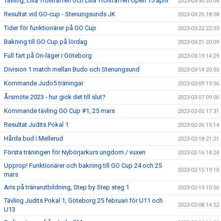
Tävling, Lilla Trollträffen och Lilla Trollträffen Open 15 april
2023-03-30 20:04
Resultat vid GO-cup - Stenungsunds JK
2023-03-25 18:58
Tider för funktionärer på GO Cup
2023-03-22 22:03
Bakning till GO Cup på lördag
2023-03-21 20:09
Full fart på On-läger i Göteborg
2023-03-19 14:29
Division 1 match mellan Budo och Stenungsund
2023-03-14 20:55
Kommande Judo5 träningar
2023-03-09 19:56
Årsmöte 2023 - hur gick det till slut?
2023-03-07 09:00
Kommande tävling GO Cup #1, 25 mars
2023-03-05 17:31
Resultat Judits Pokal 1
2023-02-26 15:14
Hårda bud i Mellerud
2023-02-18 21:21
Första träningen för Nybörjarkurs ungdom / vuxen
2023-02-16 14:24
Upprop! Funktionärer och bakning till GO Cup 24 och 25
2023-02-15 19:10
mars
Aris på tränarutbildning, Step by Step steg 1
2023-02-13 10:50
Tävling Judits Pokal 1, Göteborg 25 februari för U11 och
2023-02-08 14:52
U13