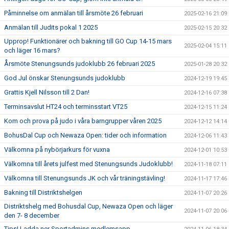
Påminnelse om anmälan till årsmöte 26 februari
2025-02-16 21:09
Anmälan till Judits pokal 1 2025
2025-02-15 20:32
Upprop! Funktionärer och bakning till GO Cup 14-15 mars
2025-02-04 15:11
och läger 16 mars?
Årsmöte Stenungsunds judoklubb 26 februari 2025
2025-01-28 20:32
God Jul önskar Stenungsunds judoklubb
2024-12-19 19:45
Grattis Kjell Nilsson till 2 Dan!
2024-12-16 07:38
Terminsavslut HT24 och terminsstart VT25
2024-12-15 11:24
Kom och prova på judo i våra barngrupper våren 2025
2024-12-12 14:14
BohusDal Cup och Newaza Open: tider och information
2024-12-06 11:43
Välkomna på nybörjarkurs för vuxna
2024-12-01 10:53
Välkomna till årets julfest med Stenungsunds Judoklubb!
2024-11-18 07:11
Välkomna till Stenungsunds JK och vår träningstävling!
2024-11-17 17:46
Bakning till Distriktshelgen
2024-11-07 20:26
Distriktshelg med Bohusdal Cup, Newaza Open och läger
2024-11-07 20:06
den 7- 8 december
Tips! Ladda ner Sportadmins medlemsapp