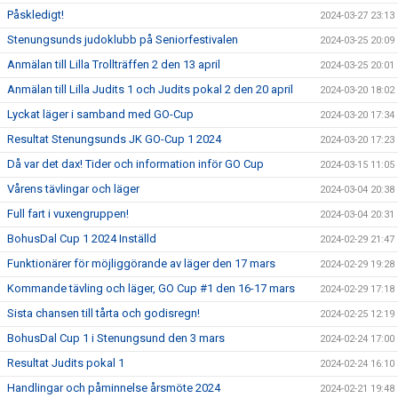
Påskledigt!
2024-03-27 23:13
Stenungsunds judoklubb på Seniorfestivalen
2024-03-25 20:09
Anmälan till Lilla Trollträffen 2 den 13 april
2024-03-25 20:01
Anmälan till Lilla Judits 1 och Judits pokal 2 den 20 april
2024-03-20 18:02
Lyckat läger i samband med GO-Cup
2024-03-20 17:34
Resultat Stenungsunds JK GO-Cup 1 2024
2024-03-20 17:23
Då var det dax! Tider och information inför GO Cup
2024-03-15 11:05
Vårens tävlingar och läger
2024-03-04 20:38
Full fart i vuxengruppen!
2024-03-04 20:31
BohusDal Cup 1 2024 Inställd
2024-02-29 21:47
Funktionärer för möjliggörande av läger den 17 mars
2024-02-29 19:28
Kommande tävling och läger, GO Cup #1 den 16-17 mars
2024-02-29 17:18
Sista chansen till tårta och godisregn!
2024-02-25 12:19
BohusDal Cup 1 i Stenungsund den 3 mars
2024-02-24 17:00
Resultat Judits pokal 1
2024-02-24 16:10
Handlingar och påminnelse årsmöte 2024
2024-02-21 19:48