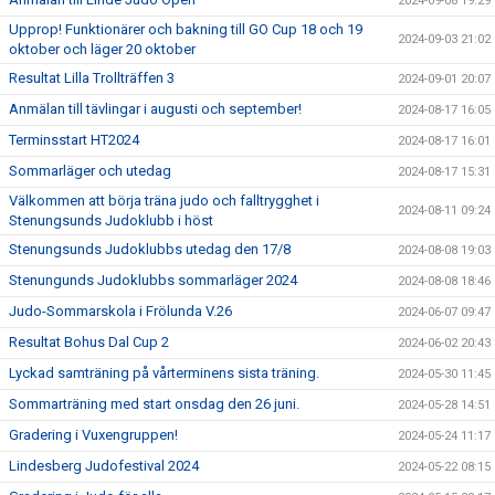
2024-09-08 19:29
Upprop! Funktionärer och bakning till GO Cup 18 och 19
2024-09-03 21:02
oktober och läger 20 oktober
Resultat Lilla Trollträffen 3
2024-09-01 20:07
Anmälan till tävlingar i augusti och september!
2024-08-17 16:05
Terminsstart HT2024
2024-08-17 16:01
Sommarläger och utedag
2024-08-17 15:31
Välkommen att börja träna judo och falltrygghet i
2024-08-11 09:24
Stenungsunds Judoklubb i höst
Stenungsunds Judoklubbs utedag den 17/8
2024-08-08 19:03
Stenungunds Judoklubbs sommarläger 2024
2024-08-08 18:46
Judo-Sommarskola i Frölunda V.26
2024-06-07 09:47
Resultat Bohus Dal Cup 2
2024-06-02 20:43
Lyckad samträning på vårterminens sista träning.
2024-05-30 11:45
Sommarträning med start onsdag den 26 juni.
2024-05-28 14:51
Gradering i Vuxengruppen!
2024-05-24 11:17
Lindesberg Judofestival 2024
2024-05-22 08:15