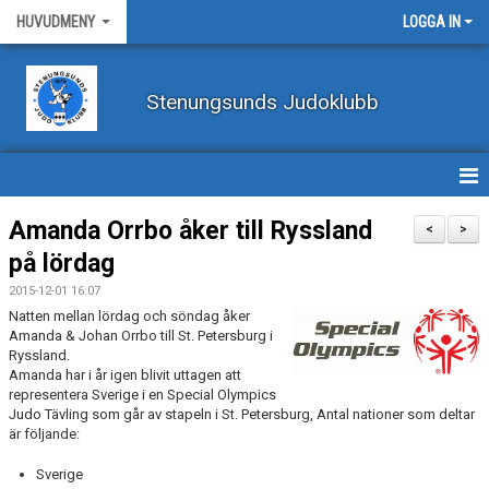
HUVUDMENY
LOGGA IN
Stenungsunds Judoklubb
HEM
Amanda Orrbo åker till Ryssland
<
>
på lördag
FÖRBUNDSNYHETER
2015-12-01 16:07
BILDER
Natten mellan lördag och söndag åker
Amanda & Johan Orrbo till St. Petersburg i
Ryssland.
BÖRJA TRÄNA JUDO
Amanda har i år igen blivit uttagen att
representera Sverige i en Special Olympics
BLI MEDLEM
Judo Tävling som går av stapeln i St. Petersburg, Antal nationer som deltar
är följande:
VECKOSCHEMA
Sverige