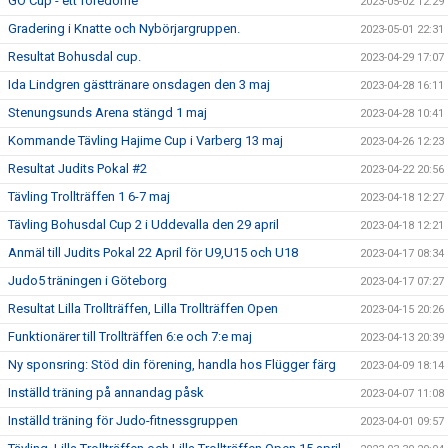
GO Cup - ett föredöme
2023-05-02 12:29
Gradering i Knatte och Nybörjargruppen.
2023-05-01 22:31
Resultat Bohusdal cup.
2023-04-29 17:07
Ida Lindgren gästtränare onsdagen den 3 maj
2023-04-28 16:11
Stenungsunds Arena stängd 1 maj
2023-04-28 10:41
Kommande Tävling Hajime Cup i Varberg 13 maj
2023-04-26 12:23
Resultat Judits Pokal #2
2023-04-22 20:56
Tävling Trollträffen 1 6-7 maj
2023-04-18 12:27
Tävling Bohusdal Cup 2 i Uddevalla den 29 april
2023-04-18 12:21
Anmäl till Judits Pokal 22 April för U9,U15 och U18
2023-04-17 08:34
Judo5 träningen i Göteborg
2023-04-17 07:27
Resultat Lilla Trollträffen, Lilla Trollträffen Open
2023-04-15 20:26
Funktionärer till Trollträffen 6:e och 7:e maj
2023-04-13 20:39
Ny sponsring: Stöd din förening, handla hos Flügger färg
2023-04-09 18:14
Inställd träning på annandag påsk
2023-04-07 11:08
Inställd träning för Judo-fitnessgruppen
2023-04-01 09:57