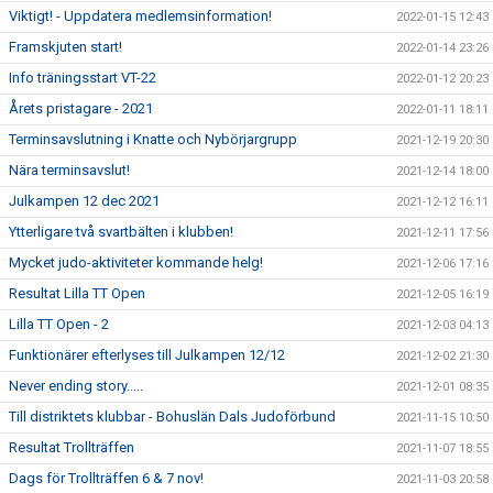
Viktigt! - Uppdatera medlemsinformation!
2022-01-15 12:43
Framskjuten start!
2022-01-14 23:26
Info träningsstart VT-22
2022-01-12 20:23
Årets pristagare - 2021
2022-01-11 18:11
Terminsavslutning i Knatte och Nybörjargrupp
2021-12-19 20:30
Nära terminsavslut!
2021-12-14 18:00
Julkampen 12 dec 2021
2021-12-12 16:11
Ytterligare två svartbälten i klubben!
2021-12-11 17:56
Mycket judo-aktiviteter kommande helg!
2021-12-06 17:16
Resultat Lilla TT Open
2021-12-05 16:19
Lilla TT Open - 2
2021-12-03 04:13
Funktionärer efterlyses till Julkampen 12/12
2021-12-02 21:30
Never ending story.....
2021-12-01 08:35
Till distriktets klubbar - Bohuslän Dals Judoförbund
2021-11-15 10:50
Resultat Trollträffen
2021-11-07 18:55
Dags för Trollträffen 6 & 7 nov!
2021-11-03 20:58