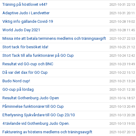
Träning på höstlovet v44?
2021-10-31 22:13
Adaptive Judo i Landvetter
2021-10-31 20:11
Viktig info gällande Covid-19
2021-10-28 19:02
World Judo Day 2021
2021-10-28 11:45
Missa inte att betala terminens medlems och träningsavgift
2021-10-27 22:53
Stort tack för besöket Ida!
2021-10-25 21:12
Stort Tack till alla funktionärer på GO Cup
2021-10-24 12:42
Resultat vid GO-cup och BNC
2021-10-23 19:49
Då var det dax för GO Cup
2021-10-22 15:12
Budo Nord cup!
2021-10-21 13:24
GO-cup på lördag
2021-10-21 12:30
Resultat Gothenburg Judo Open
2021-10-16 18:57
Påminnelse funktionärer till GO Cup
2021-10-13 20:49
Efterlysning Sjukvårdare till GO Cup 23/10
2021-10-13 20:28
4 tävlande vid Gothenburg Judo Open.
2021-10-13 19:55
Fakturering av höstens medlems och träningsavgift
2021-10-07 20:13