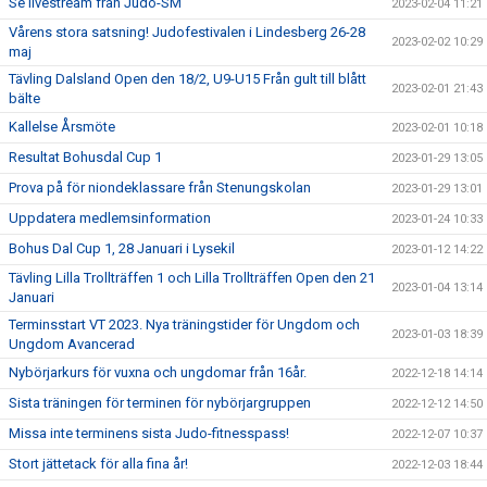
Se livestream från Judo-SM
2023-02-04 11:21
Vårens stora satsning! Judofestivalen i Lindesberg 26-28
2023-02-02 10:29
maj
Tävling Dalsland Open den 18/2, U9-U15 Från gult till blått
2023-02-01 21:43
bälte
Kallelse Årsmöte
2023-02-01 10:18
Resultat Bohusdal Cup 1
2023-01-29 13:05
Prova på för niondeklassare från Stenungskolan
2023-01-29 13:01
Uppdatera medlemsinformation
2023-01-24 10:33
Bohus Dal Cup 1, 28 Januari i Lysekil
2023-01-12 14:22
Tävling Lilla Trollträffen 1 och Lilla Trollträffen Open den 21
2023-01-04 13:14
Januari
Terminsstart VT 2023. Nya träningstider för Ungdom och
2023-01-03 18:39
Ungdom Avancerad
Nybörjarkurs för vuxna och ungdomar från 16år.
2022-12-18 14:14
Sista träningen för terminen för nybörjargruppen
2022-12-12 14:50
Missa inte terminens sista Judo-fitnesspass!
2022-12-07 10:37
Stort jättetack för alla fina år!
2022-12-03 18:44