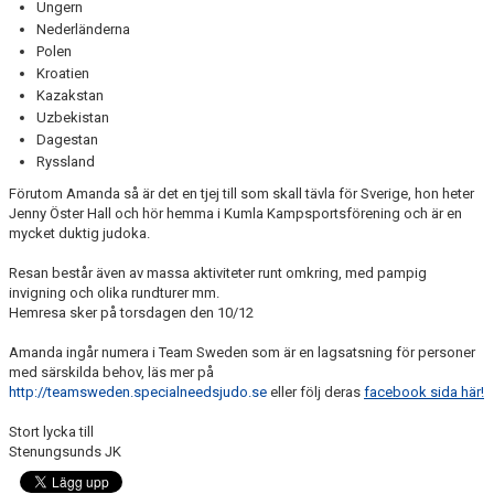
Ungern
Nederländerna
Polen
Kroatien
Kazakstan
Uzbekistan
Dagestan
Ryssland
Förutom Amanda så är det en tjej till som skall tävla för Sverige, hon heter
Jenny Öster Hall och hör hemma i Kumla Kampsportsförening och är en
mycket duktig judoka.
Resan består även av massa aktiviteter runt omkring, med pampig
invigning och olika rundturer mm.
Hemresa sker på torsdagen den 10/12
Amanda ingår numera i Team Sweden som är en lagsatsning för personer
med särskilda behov, läs mer på
http://teamsweden.specialneedsjudo.se
eller följ deras
facebook sida här!
Stort lycka till
Stenungsunds JK