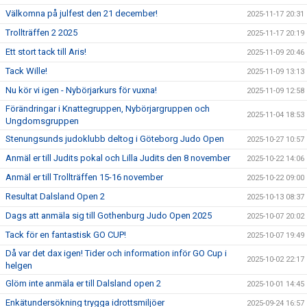
Välkomna på julfest den 21 december!
2025-11-17 20:31
Trollträffen 2 2025
2025-11-17 20:19
Ett stort tack till Aris!
2025-11-09 20:46
Tack Wille!
2025-11-09 13:13
Nu kör vi igen - Nybörjarkurs för vuxna!
2025-11-09 12:58
Förändringar i Knattegruppen, Nybörjargruppen och
2025-11-04 18:53
Ungdomsgruppen
Stenungsunds judoklubb deltog i Göteborg Judo Open
2025-10-27 10:57
Anmäl er till Judits pokal och Lilla Judits den 8 november
2025-10-22 14:06
Anmäl er till Trollträffen 15-16 november
2025-10-22 09:00
Resultat Dalsland Open 2
2025-10-13 08:37
Dags att anmäla sig till Gothenburg Judo Open 2025
2025-10-07 20:02
Tack för en fantastisk GO CUP!
2025-10-07 19:49
Då var det dax igen! Tider och information inför GO Cup i
2025-10-02 22:17
helgen
Glöm inte anmäla er till Dalsland open 2
2025-10-01 14:45
Enkätundersökning trygga idrottsmiljöer
2025-09-24 16:57