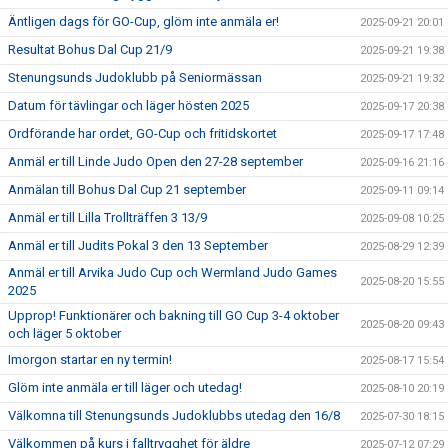
Äntligen dags för GO-Cup, glöm inte anmäla er!
2025-09-21 20:01
Resultat Bohus Dal Cup 21/9
2025-09-21 19:38
Stenungsunds Judoklubb på Seniormässan
2025-09-21 19:32
Datum för tävlingar och läger hösten 2025
2025-09-17 20:38
Ordförande har ordet, GO-Cup och fritidskortet
2025-09-17 17:48
Anmäl er till Linde Judo Open den 27-28 september
2025-09-16 21:16
Anmälan till Bohus Dal Cup 21 september
2025-09-11 09:14
Anmäl er till Lilla Trollträffen 3 13/9
2025-09-08 10:25
Anmäl er till Judits Pokal 3 den 13 September
2025-08-29 12:39
Anmäl er till Arvika Judo Cup och Wermland Judo Games
2025-08-20 15:55
2025
Upprop! Funktionärer och bakning till GO Cup 3-4 oktober
2025-08-20 09:43
och läger 5 oktober
Imorgon startar en ny termin!
2025-08-17 15:54
Glöm inte anmäla er till läger och utedag!
2025-08-10 20:19
Välkomna till Stenungsunds Judoklubbs utedag den 16/8
2025-07-30 18:15
Välkommen på kurs i falltrygghet för äldre
2025-07-12 07:29