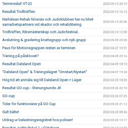
Terminsslut! VT-22
2022-05-15 20:15
Resultat Trollträffen.
2022-05-15 16:15
Närhälsan Rehab Nösnäs och Judoklubben har nu blivit
2022-05-13 20:06
samarbetspartners vid skador och rehabilitering
Trollträffen, Riksmästerskap och Judofestival.
2022-05-10 12:00
Avslutning & gradering knattegrupp och nyb.grupp
2022-05-09 23:00
Paus för Motionsgruppen resten av terminen
2022-04-27 10:31
Träning på påsklovet?
2022-04-09 23:16
Resultat Dalsland Open
2022-04-09 18:13
"Dalsland Open" & Träningslägret "Omstart/Nystart"
2022-04-07 19:24
Hög tid att anmäla sig till Dalsland Open + Läger
2022-03-29 18:05
Resultat GO-cup - Stenungsunds JK
2022-03-26 22:10
GO-cup
2022-03-26 07:25
Tider för funktionärer på GO Cup
2022-03-23 21:12
Gult bälte!
2022-03-23 08:46
Utdrag ur belastningsregistret hos polisen!
2022-03-20 13:17
Resultat Judits Pokal 1, i Göteborg.