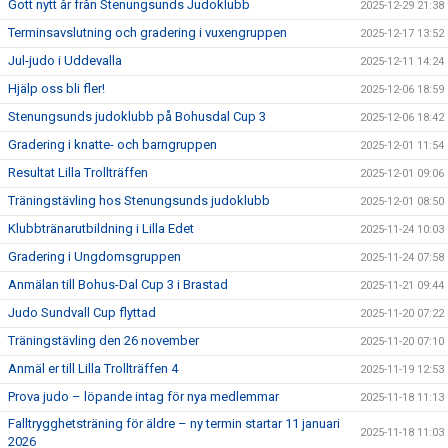
Gott nytt år från Stenungsunds Judoklubb
2025-12-29 21:38
Terminsavslutning och gradering i vuxengruppen
2025-12-17 13:52
Jul-judo i Uddevalla
2025-12-11 14:24
Hjälp oss bli fler!
2025-12-06 18:59
Stenungsunds judoklubb på Bohusdal Cup 3
2025-12-06 18:42
Gradering i knatte- och barngruppen
2025-12-01 11:54
Resultat Lilla Trollträffen
2025-12-01 09:06
Träningstävling hos Stenungsunds judoklubb
2025-12-01 08:50
Klubbtränarutbildning i Lilla Edet
2025-11-24 10:03
Gradering i Ungdomsgruppen
2025-11-24 07:58
Anmälan till Bohus-Dal Cup 3 i Brastad
2025-11-21 09:44
Judo Sundvall Cup flyttad
2025-11-20 07:22
Träningstävling den 26 november
2025-11-20 07:10
Anmäl er till Lilla Trollträffen 4
2025-11-19 12:53
Prova judo – löpande intag för nya medlemmar
2025-11-18 11:13
Falltrygghetsträning för äldre – ny termin startar 11 januari
2025-11-18 11:03
2026