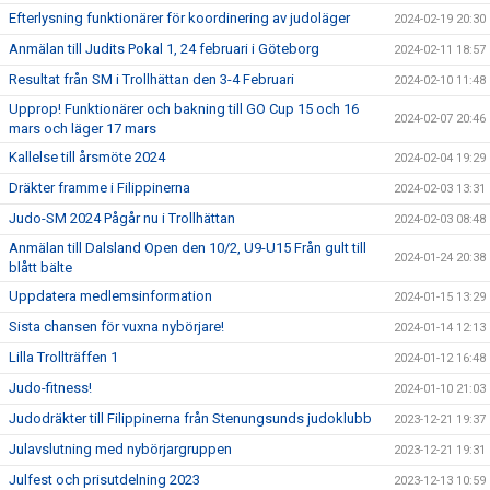
Efterlysning funktionärer för koordinering av judoläger
2024-02-19 20:30
Anmälan till Judits Pokal 1, 24 februari i Göteborg
2024-02-11 18:57
Resultat från SM i Trollhättan den 3-4 Februari
2024-02-10 11:48
Upprop! Funktionärer och bakning till GO Cup 15 och 16
2024-02-07 20:46
mars och läger 17 mars
Kallelse till årsmöte 2024
2024-02-04 19:29
Dräkter framme i Filippinerna
2024-02-03 13:31
Judo-SM 2024 Pågår nu i Trollhättan
2024-02-03 08:48
Anmälan till Dalsland Open den 10/2, U9-U15 Från gult till
2024-01-24 20:38
blått bälte
Uppdatera medlemsinformation
2024-01-15 13:29
Sista chansen för vuxna nybörjare!
2024-01-14 12:13
Lilla Trollträffen 1
2024-01-12 16:48
Judo-fitness!
2024-01-10 21:03
Judodräkter till Filippinerna från Stenungsunds judoklubb
2023-12-21 19:37
Julavslutning med nybörjargruppen
2023-12-21 19:31
Julfest och prisutdelning 2023
2023-12-13 10:59