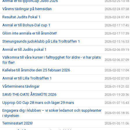
Anmäl er till IpponCup Judo 2026
2026-02-25 13:18
Vårens tävlingar på hemsidan
2026-02-24 07:58
Resultat Judits Pokal 1
2026-02-24 07:49
Anmäl er till Bohus-Dal cup 1
2026-02-17 17:45
Glöm inte anmäla er till årsmötet!
2026-02-17 17:39
Stenungsunds judoklubb på Lilla Trollträffen 1
2026-02-15 16:53
Anmäl er till Judits pokal 1
2026-02-06 09:19
Välkomna till våra kurser i falltrygghet för äldre - vi har plats
2026-02-06 07:09
för fler!
Kallelse till årsmöte den 25 februari 2026
2026-02-02 17:04
Anmäl er till Lilla Trollträffen 1
2026-02-02 07:03
Vårterminens tävlingar
2026-01-19 21:02
SAVE-THE-DATE ÅRSMÖTE 2026
2026-01-19 20:36
Upprop GO Cup 28 mars och läger 29 mars
2026-01-07 15:43
Engagera dig i klubben – vi söker ledamot och suppleanter
2026-01-05 18:35
i styrelsen
Terminsstart 2026!
2026-01-05 11:06