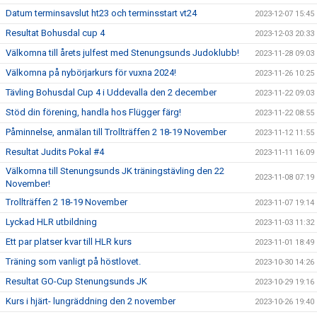
Datum terminsavslut ht23 och terminsstart vt24
2023-12-07 15:45
Resultat Bohusdal cup 4
2023-12-03 20:33
Välkomna till årets julfest med Stenungsunds Judoklubb!
2023-11-28 09:03
Välkomna på nybörjarkurs för vuxna 2024!
2023-11-26 10:25
Tävling Bohusdal Cup 4 i Uddevalla den 2 december
2023-11-22 09:03
Stöd din förening, handla hos Flügger färg!
2023-11-22 08:55
Påminnelse, anmälan till Trollträffen 2 18-19 November
2023-11-12 11:55
Resultat Judits Pokal #4
2023-11-11 16:09
Välkomna till Stenungsunds JK träningstävling den 22
2023-11-08 07:19
November!
Trollträffen 2 18-19 November
2023-11-07 19:14
Lyckad HLR utbildning
2023-11-03 11:32
Ett par platser kvar till HLR kurs
2023-11-01 18:49
Träning som vanligt på höstlovet.
2023-10-30 14:26
Resultat GO-Cup Stenungsunds JK
2023-10-29 19:16
Kurs i hjärt- lungräddning den 2 november
2023-10-26 19:40