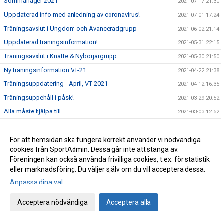
Sommarläger 2021
2021-07-17 21:30
Uppdaterad info med anledning av coronavirus!
2021-07-01 17:24
Träningsavslut i Ungdom och Avanceradgrupp
2021-06-02 21:14
Uppdaterad träningsinformation!
2021-05-31 22:15
Träningsavslut i Knatte & Nybörjargrupp.
2021-05-30 21:50
Ny träningsinformation VT-21
2021-04-22 21:38
Träningsuppdatering - April, VT-2021
2021-04-12 16:35
Träningsuppehåll i påsk!
2021-03-29 20:52
Alla måste hjälpa till .....
2021-03-03 12:52
Träning på Sportlovet?
2021-02-12 19:21
Lättade restriktioner för ungdomar i gymnasieåldern, födda
För att hemsidan ska fungera korrekt använder vi nödvändiga
2021-02-05 19:33
-02 och senare.
cookies från SportAdmin. Dessa går inte att stänga av.
Föreningen kan också använda frivilliga cookies, t.ex. för statistik
Uppdatering träningsstart VT-21
2021-01-25 19:26
eller marknadsföring. Du väljer själv om du vill acceptera dessa.
Kort sammanfattning inför vårterminen 2021
2021-01-21 18:44
Anpassa dina val
Viktigt! - Uppdatera medlemsinformation!
2021-01-20 11:23
Info angående träningsstart VT-21
Acceptera nödvändiga
Acceptera alla
2021-01-06 15:11
Ordförande har ordet!
2020-12-22 20:36