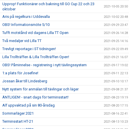
Upprop! Funktionärer och bakning till GO Cup 22 och 23
2021-10-05 20:50
oktober
Aris på regelkurs i Uddevalla
2021-10-02 20:48
OBS! Informationsmöte 5/10
2021-09-29 23:47
Tufft motstånd vid dagens Lilla TT Open
2021-09-26 14:28
Två medaljer vid Lilla TT
2021-09-25 14:16
Trevligt reportage i ST tidningen!
2021-09-22 09:49
Lilla Trollträffen & Lilla Trollträffen Open!
2021-09-21 16:07
OBS! Påminnelse - registrering i nytt tävlingssystem
2021-09-17 19:02
1:a plats för Josefine!
2021-09-11 22:13
Jossan åker till Lindesberg
2021-09-10 10:17
Nytt system för anmälan till tävlingar och läger
2021-09-08 21:37
ÄNTLIGEN! - snart dags för terminsstart!
2021-08-23 19:19
Alf uppvaktad på sin 80-årsdag
2021-08-20 17:15
Sommarläger 2021
2021-08-16 22:41
Terminsstart HT-21
2021-08-13 10:23