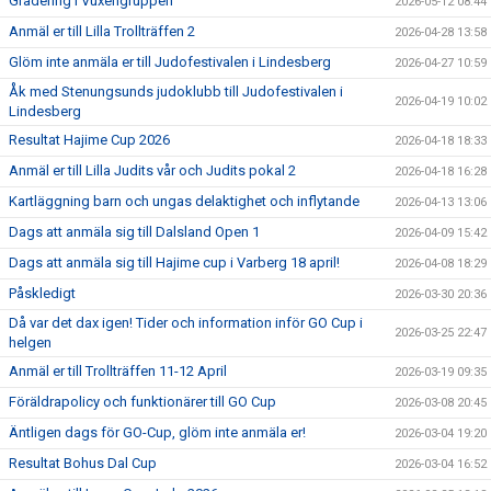
Gradering i Vuxengruppen
2026-05-12 08:44
Anmäl er till Lilla Trollträffen 2
2026-04-28 13:58
Glöm inte anmäla er till Judofestivalen i Lindesberg
2026-04-27 10:59
Åk med Stenungsunds judoklubb till Judofestivalen i
2026-04-19 10:02
Lindesberg
Resultat Hajime Cup 2026
2026-04-18 18:33
Anmäl er till Lilla Judits vår och Judits pokal 2
2026-04-18 16:28
Kartläggning barn och ungas delaktighet och inflytande
2026-04-13 13:06
Dags att anmäla sig till Dalsland Open 1
2026-04-09 15:42
Dags att anmäla sig till Hajime cup i Varberg 18 april!
2026-04-08 18:29
Påskledigt
2026-03-30 20:36
Då var det dax igen! Tider och information inför GO Cup i
2026-03-25 22:47
helgen
Anmäl er till Trollträffen 11-12 April
2026-03-19 09:35
Föräldrapolicy och funktionärer till GO Cup
2026-03-08 20:45
Äntligen dags för GO-Cup, glöm inte anmäla er!
2026-03-04 19:20
Resultat Bohus Dal Cup
2026-03-04 16:52