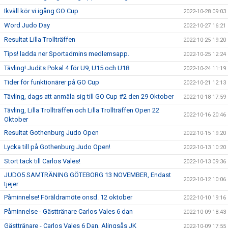
Ikväll kör vi igång GO Cup
2022-10-28 09:03
Word Judo Day
2022-10-27 16:21
Resultat Lilla Trollträffen
2022-10-25 19:20
Tips! ladda ner Sportadmins medlemsapp.
2022-10-25 12:24
Tävling! Judits Pokal 4 för U9, U15 och U18
2022-10-24 11:19
Tider för funktionärer på GO Cup
2022-10-21 12:13
Tävling, dags att anmäla sig till GO Cup #2 den 29 Oktober
2022-10-18 17:59
Tävling, Lilla Trollträffen och Lilla Trollträffen Open 22
2022-10-16 20:46
Oktober
Resultat Gothenburg Judo Open
2022-10-15 19:20
Lycka till på Gothenburg Judo Open!
2022-10-13 10:20
Stort tack till Carlos Vales!
2022-10-13 09:36
JUDO5 SAMTRÄNING GÖTEBORG 13 NOVEMBER, Endast
2022-10-12 10:06
tjejer
Påminnelse! Föräldramöte onsd. 12 oktober
2022-10-10 19:16
Påminnelse - Gästtränare Carlos Vales 6 dan
2022-10-09 18:43
Gästtränare - Carlos Vales 6 Dan, Alingsås JK
2022-10-09 17:55