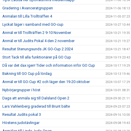
2024-11-06 18:34
Gradering i Avanceratgruppen
2024-11-06 18:13
Anmälan till Lilla Trollträffen 4
2024-11-05 07:23
Lyckat läger i samband med GO-cup
2024-10-27 10:44
Anmäl er till Trollträffen 2 9-10 November
2024-10-21 19:35
Anmäl er till Judits Pokal 4 den 2 november
2024-10-21 19:27
Resultat Stenungsunds JK GO-Cup 2 2024
2024-10-21 18:47
Stort Tack till alla funktionärer på GO Cup
2024-10-19 23:43
Då var det dax igen! Tider och information inför GO Cup
2024-10-17 19:29
Bakning till GO Cup på lördag
2024-10-13 19:46
Anmäl er till GO-Cup #2 och läger den 19-20 oktober
2024-10-07 17:29
Nybörjargrupper i höst
2024-10-01 08:31
Dags att anmäla sig till Dalsland Open 2
2024-09-30 21:11
Lars Vahlenberg graderad till Brunt bälte
2024-09-23 07:23
Resultat Judits pokal 3
2024-09-16 10:00
Höstens judotävlingar
2024-09-08 19:43
Anmälan till Linde Judo Open