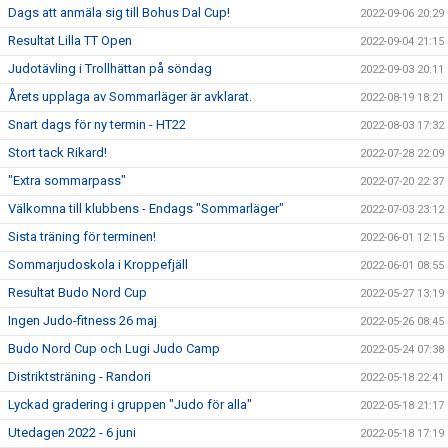
Dags att anmäla sig till Bohus Dal Cup!
2022-09-06 20:29
Resultat Lilla TT Open
2022-09-04 21:15
Judotävling i Trollhättan på söndag
2022-09-03 20:11
Årets upplaga av Sommarläger är avklarat.
2022-08-19 18:21
Snart dags för ny termin - HT22
2022-08-03 17:32
Stort tack Rikard!
2022-07-28 22:09
"Extra sommarpass"
2022-07-20 22:37
Välkomna till klubbens - Endags "Sommarläger"
2022-07-03 23:12
Sista träning för terminen!
2022-06-01 12:15
Sommarjudoskola i Kroppefjäll
2022-06-01 08:55
Resultat Budo Nord Cup
2022-05-27 13:19
Ingen Judo-fitness 26 maj
2022-05-26 08:45
Budo Nord Cup och Lugi Judo Camp
2022-05-24 07:38
Distriktsträning - Randori
2022-05-18 22:41
Lyckad gradering i gruppen "Judo för alla"
2022-05-18 21:17
Utedagen 2022 - 6 juni
2022-05-18 17:19