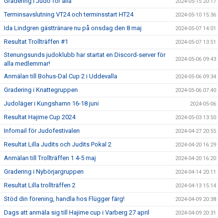
Gradering i Judo för alla
2024-05-15 20:17
Terminsavslutning VT24 och terminsstart HT24
2024-05-10 15:36
Ida Lindgren gästtränare nu på onsdag den 8 maj
2024-05-07 14:01
Resultat Trollträffen #1
2024-05-07 13:51
Stenungsunds judoklubb har startat en Discord-server för
2024-05-06 09:43
alla medlemmar!
Anmälan till Bohus-Dal Cup 2 i Uddevalla
2024-05-06 09:34
Gradering i Knattegruppen
2024-05-06 07:40
Judoläger i Kungshamn 16-18 juni
2024-05-06
Resultat Hajime Cup 2024
2024-05-03 13:50
Infomail för Judofestivalen
2024-04-27 20:55
Resultat Lilla Judits och Judits Pokal 2
2024-04-20 16:29
Anmälan till Trollträffen 1 4-5 maj
2024-04-20 16:20
Gradering i Nybörjargruppen
2024-04-14 20:11
Resultat Lilla trollträffen 2
2024-04-13 15:14
Stöd din förening, handla hos Flügger färg!
2024-04-09 20:38
Dags att anmäla sig till Hajime cup i Varberg 27 april
2024-04-09 20:31