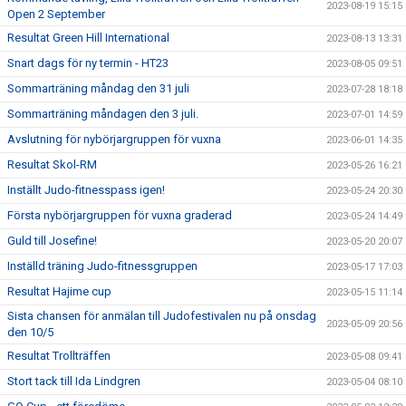
2023-08-19 15:15
Open 2 September
Resultat Green Hill International
2023-08-13 13:31
Snart dags för ny termin - HT23
2023-08-05 09:51
Sommarträning måndag den 31 juli
2023-07-28 18:18
Sommarträning måndagen den 3 juli.
2023-07-01 14:59
Avslutning för nybörjargruppen för vuxna
2023-06-01 14:35
Resultat Skol-RM
2023-05-26 16:21
Inställt Judo-fitnesspass igen!
2023-05-24 20:30
Första nybörjargruppen för vuxna graderad
2023-05-24 14:49
Guld till Josefine!
2023-05-20 20:07
Inställd träning Judo-fitnessgruppen
2023-05-17 17:03
Resultat Hajime cup
2023-05-15 11:14
Sista chansen för anmälan till Judofestivalen nu på onsdag
2023-05-09 20:56
den 10/5
Resultat Trollträffen
2023-05-08 09:41
Stort tack till Ida Lindgren
2023-05-04 08:10