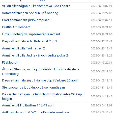
Vill du eller någon du känner prova judo i höst?
2025-06-30 07:21
Sommarträningen börjar nu på onsdag.
2025-06-29 22:00
Glad sommar alla judokompisar!
2025-06-02 07:11
Grattis Alf Tornberg!
2025-05-26 21:08
Elma Lundhag ny ungdomsrepresentant
2025-05-26 21:03
Dags att anmäla er till Bohusdal Cup 1
2025-04-27 20:47
Anmäl er till Lilla Trollträffen 2
2025-04-23 18:47
Anmäl er till Lilla Judits vår och Judits pokal 2
2025-04-23 18:29
Påskledigt
2025-04-13 20:31
Åk med Stenungsunds judoklubb till Judofestivalen i
2025-04-05 19:30
Lindesberg
Dags att anmäla sig till Hajime cup i Varberg 26 april!
2025-04-05 19:19
Stenungsunds judoklubb på seniormässan
2025-03-31 16:49
Då var det dax igen! Tider och information inför GO Cup i
2025-03-14 11:43
helgen
Anmäl er till Trollträffen 1 12-13 april
2025-03-04 19:02
Äntligen dags för GO-Cup, glöm inte anmäla er!
2025-03-03 20:49