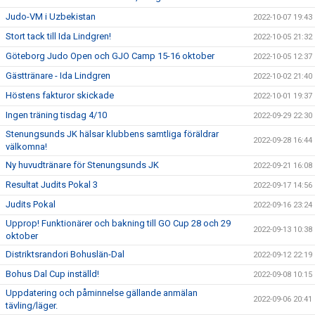
Judo-VM i Uzbekistan
2022-10-07 19:43
Stort tack till Ida Lindgren!
2022-10-05 21:32
Göteborg Judo Open och GJO Camp 15-16 oktober
2022-10-05 12:37
Gästtränare - Ida Lindgren
2022-10-02 21:40
Höstens fakturor skickade
2022-10-01 19:37
Ingen träning tisdag 4/10
2022-09-29 22:30
Stenungsunds JK hälsar klubbens samtliga föräldrar
2022-09-28 16:44
välkomna!
Ny huvudtränare för Stenungsunds JK
2022-09-21 16:08
Resultat Judits Pokal 3
2022-09-17 14:56
Judits Pokal
2022-09-16 23:24
Upprop! Funktionärer och bakning till GO Cup 28 och 29
2022-09-13 10:38
oktober
Distriktsrandori Bohuslän-Dal
2022-09-12 22:19
Bohus Dal Cup inställd!
2022-09-08 10:15
Uppdatering och påminnelse gällande anmälan
2022-09-06 20:41
tävling/läger.