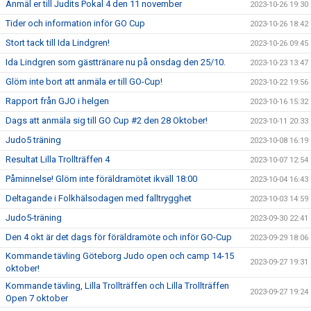
Anmäl er till Judits Pokal 4 den 11 november
2023-10-26 19:30
Tider och information inför GO Cup
2023-10-26 18:42
Stort tack till Ida Lindgren!
2023-10-26 09:45
Ida Lindgren som gästtränare nu på onsdag den 25/10.
2023-10-23 13:47
Glöm inte bort att anmäla er till GO-Cup!
2023-10-22 19:56
Rapport från GJO i helgen
2023-10-16 15:32
Dags att anmäla sig till GO Cup #2 den 28 Oktober!
2023-10-11 20:33
Judo5 träning
2023-10-08 16:19
Resultat Lilla Trollträffen 4
2023-10-07 12:54
Påminnelse! Glöm inte föräldramötet ikväll 18:00
2023-10-04 16:43
Deltagande i Folkhälsodagen med falltrygghet
2023-10-03 14:59
Judo5-träning
2023-09-30 22:41
Den 4 okt är det dags för föräldramöte och inför GO-Cup
2023-09-29 18:06
Kommande tävling Göteborg Judo open och camp 14-15
2023-09-27 19:31
oktober!
Kommande tävling, Lilla Trollträffen och Lilla Trollträffen
2023-09-27 19:24
Open 7 oktober