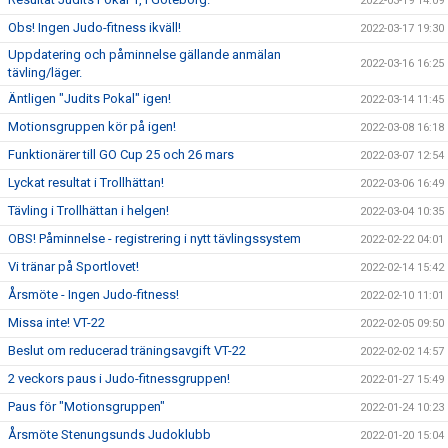
2022-03-19 14:09
Obs! Ingen Judo-fitness ikväll!
2022-03-17 19:30
Uppdatering och påminnelse gällande anmälan
2022-03-16 16:25
tävling/läger.
Äntligen "Judits Pokal" igen!
2022-03-14 11:45
Motionsgruppen kör på igen!
2022-03-08 16:18
Funktionärer till GO Cup 25 och 26 mars
2022-03-07 12:54
Lyckat resultat i Trollhättan!
2022-03-06 16:49
Tävling i Trollhättan i helgen!
2022-03-04 10:35
OBS! Påminnelse - registrering i nytt tävlingssystem
2022-02-22 04:01
Vi tränar på Sportlovet!
2022-02-14 15:42
Årsmöte - Ingen Judo-fitness!
2022-02-10 11:01
Missa inte! VT-22
2022-02-05 09:50
Beslut om reducerad träningsavgift VT-22
2022-02-02 14:57
2 veckors paus i Judo-fitnessgruppen!
2022-01-27 15:49
Paus för "Motionsgruppen"
2022-01-24 10:23
Årsmöte Stenungsunds Judoklubb
2022-01-20 15:04