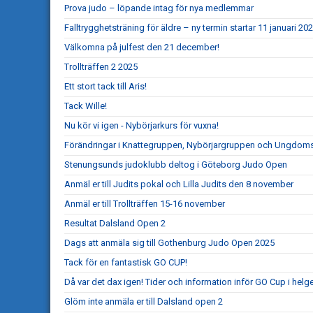
Prova judo – löpande intag för nya medlemmar
Falltrygghetsträning för äldre – ny termin startar 11 januari 20
Välkomna på julfest den 21 december!
Trollträffen 2 2025
Ett stort tack till Aris!
Tack Wille!
Nu kör vi igen - Nybörjarkurs för vuxna!
Förändringar i Knattegruppen, Nybörjargruppen och Ungdo
Stenungsunds judoklubb deltog i Göteborg Judo Open
Anmäl er till Judits pokal och Lilla Judits den 8 november
Anmäl er till Trollträffen 15-16 november
Resultat Dalsland Open 2
Dags att anmäla sig till Gothenburg Judo Open 2025
Tack för en fantastisk GO CUP!
Då var det dax igen! Tider och information inför GO Cup i helg
Glöm inte anmäla er till Dalsland open 2