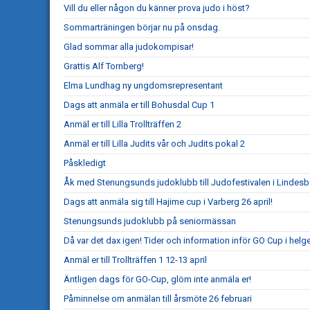
Vill du eller någon du känner prova judo i höst?
Sommarträningen börjar nu på onsdag.
Glad sommar alla judokompisar!
Grattis Alf Tornberg!
Elma Lundhag ny ungdomsrepresentant
Dags att anmäla er till Bohusdal Cup 1
Anmäl er till Lilla Trollträffen 2
Anmäl er till Lilla Judits vår och Judits pokal 2
Påskledigt
Åk med Stenungsunds judoklubb till Judofestivalen i Lindesb
Dags att anmäla sig till Hajime cup i Varberg 26 april!
Stenungsunds judoklubb på seniormässan
Då var det dax igen! Tider och information inför GO Cup i helg
Anmäl er till Trollträffen 1 12-13 april
Äntligen dags för GO-Cup, glöm inte anmäla er!
Påminnelse om anmälan till årsmöte 26 februari