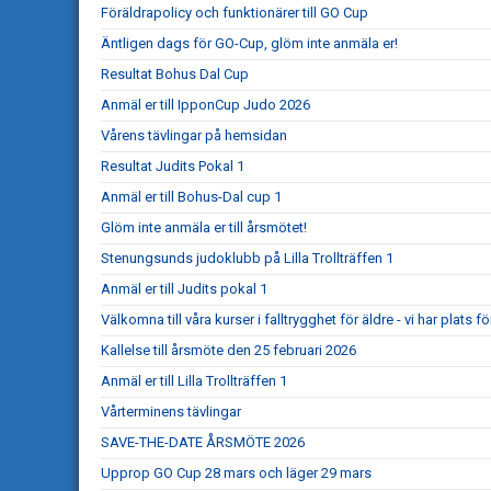
Föräldrapolicy och funktionärer till GO Cup
Äntligen dags för GO-Cup, glöm inte anmäla er!
Resultat Bohus Dal Cup
Anmäl er till IpponCup Judo 2026
Vårens tävlingar på hemsidan
Resultat Judits Pokal 1
Anmäl er till Bohus-Dal cup 1
Glöm inte anmäla er till årsmötet!
Stenungsunds judoklubb på Lilla Trollträffen 1
Anmäl er till Judits pokal 1
Välkomna till våra kurser i falltrygghet för äldre - vi har plats för
Kallelse till årsmöte den 25 februari 2026
Anmäl er till Lilla Trollträffen 1
Vårterminens tävlingar
SAVE-THE-DATE ÅRSMÖTE 2026
Upprop GO Cup 28 mars och läger 29 mars