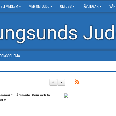
BLI MEDLEM
MER OM JUDO
OM OSS
TÄVLINGAR
VÅR
ungsunds Jud
ECKOSCHEMA
<
>
emmar till årsmöte. Kom och ta
016!