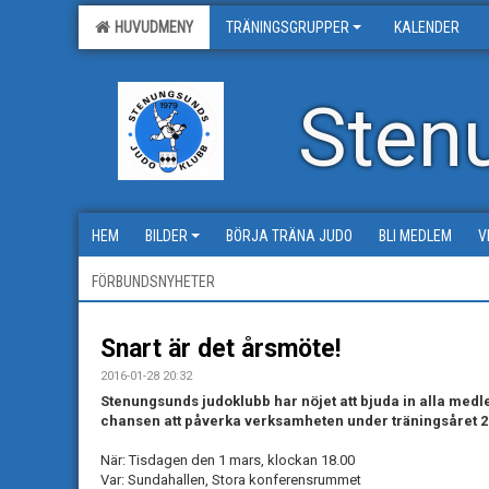
HUVUDMENY
TRÄNINGSGRUPPER
KALENDER
Sten
HEM
BILDER
BÖRJA TRÄNA JUDO
BLI MEDLEM
V
FÖRBUNDSNYHETER
Snart är det årsmöte!
2016-01-28 20:32
Stenungsunds judoklubb har nöjet att bjuda in alla medl
chansen att påverka verksamheten under träningsåret 2
När: Tisdagen den 1 mars, klockan 18.00
Var: Sundahallen, Stora konferensrummet