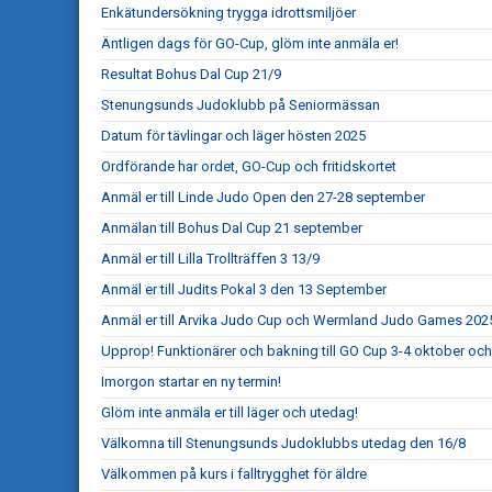
Enkätundersökning trygga idrottsmiljöer
Äntligen dags för GO-Cup, glöm inte anmäla er!
Resultat Bohus Dal Cup 21/9
Stenungsunds Judoklubb på Seniormässan
Datum för tävlingar och läger hösten 2025
Ordförande har ordet, GO-Cup och fritidskortet
Anmäl er till Linde Judo Open den 27-28 september
Anmälan till Bohus Dal Cup 21 september
Anmäl er till Lilla Trollträffen 3 13/9
Anmäl er till Judits Pokal 3 den 13 September
Anmäl er till Arvika Judo Cup och Wermland Judo Games 202
Upprop! Funktionärer och bakning till GO Cup 3-4 oktober och
Imorgon startar en ny termin!
Glöm inte anmäla er till läger och utedag!
Välkomna till Stenungsunds Judoklubbs utedag den 16/8
Välkommen på kurs i falltrygghet för äldre