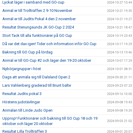
Lyckat läger i samband med GO-cup
2024-10-27 10:44
Anmäl er till Trollträffen 2 9-10 November
2024-10-21 19:35
Anmäl er till Judits Pokal 4 den 2 november
2024-10-21 19:27
Resultat Stenungsunds JK GO-Cup 2 2024
2024-10-21 18:47
Stort Tack till alla funktionärer på GO Cup
2024-10-19 23:43
Då var det dax igen! Tider och information inför GO Cup
2024-10-17 19:29
Bakning till GO Cup på lördag
2024-10-13 19:46
Anmäl er till GO-Cup #2 och läger den 19-20 oktober
2024-10-07 17:29
Nybörjargrupper i höst
2024-10-01 08:31
Dags att anmäla sig till Dalsland Open 2
2024-09-30 21:11
Lars Vahlenberg graderad till Brunt bälte
2024-09-23 07:23
Resultat Judits pokal 3
2024-09-16 10:00
Höstens judotävlingar
2024-09-08 19:43
Anmälan till Linde Judo Open
2024-09-08 19:29
Upprop! Funktionärer och bakning till GO Cup 18 och 19
2024-09-03 21:02
oktober och läger 20 oktober
Resultat Lilla Trollträffen 3
2024-09-01 20:07