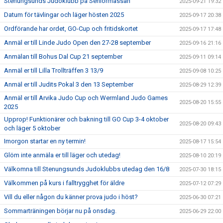
Stenungsunds Judoklubb på Seniormässan
2025-09-21 19:32
Datum för tävlingar och läger hösten 2025
2025-09-17 20:38
Ordförande har ordet, GO-Cup och fritidskortet
2025-09-17 17:48
Anmäl er till Linde Judo Open den 27-28 september
2025-09-16 21:16
Anmälan till Bohus Dal Cup 21 september
2025-09-11 09:14
Anmäl er till Lilla Trollträffen 3 13/9
2025-09-08 10:25
Anmäl er till Judits Pokal 3 den 13 September
2025-08-29 12:39
Anmäl er till Arvika Judo Cup och Wermland Judo Games
2025-08-20 15:55
2025
Upprop! Funktionärer och bakning till GO Cup 3-4 oktober
2025-08-20 09:43
och läger 5 oktober
Imorgon startar en ny termin!
2025-08-17 15:54
Glöm inte anmäla er till läger och utedag!
2025-08-10 20:19
Välkomna till Stenungsunds Judoklubbs utedag den 16/8
2025-07-30 18:15
Välkommen på kurs i falltrygghet för äldre
2025-07-12 07:29
Vill du eller någon du känner prova judo i höst?
2025-06-30 07:21
Sommarträningen börjar nu på onsdag.
2025-06-29 22:00