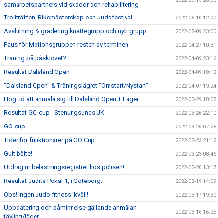
2022-05-13 20:06
samarbetspartners vid skador och rehabilitering
Trollträffen, Riksmästerskap och Judofestival.
2022-05-10 12:00
Avslutning & gradering knattegrupp och nyb.grupp
2022-05-09 23:00
Paus för Motionsgruppen resten av terminen
2022-04-27 10:31
Träning på påsklovet?
2022-04-09 23:16
Resultat Dalsland Open
2022-04-09 18:13
"Dalsland Open" & Träningslägret "Omstart/Nystart"
2022-04-07 19:24
Hög tid att anmäla sig till Dalsland Open + Läger
2022-03-29 18:05
Resultat GO-cup - Stenungsunds JK
2022-03-26 22:10
GO-cup
2022-03-26 07:25
Tider för funktionärer på GO Cup
2022-03-23 21:12
Gult bälte!
2022-03-23 08:46
Utdrag ur belastningsregistret hos polisen!
2022-03-20 13:17
Resultat Judits Pokal 1, i Göteborg.
2022-03-19 14:09
Obs! Ingen Judo-fitness ikväll!
2022-03-17 19:30
Uppdatering och påminnelse gällande anmälan
2022-03-16 16:25
tävling/läger.