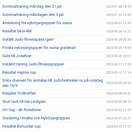
Sommarträning måndag den 31 juli
2023-07-28 18:18
Sommarträning måndagen den 3 juli.
2023-07-01 14:59
Avslutning för nybörjargruppen för vuxna
2023-06-01 14:35
Resultat Skol-RM
2023-05-26 16:21
Inställt Judo-fitnesspass igen!
2023-05-24 20:30
Första nybörjargruppen för vuxna graderad
2023-05-24 14:49
Guld till Josefine!
2023-05-20 20:07
Inställd träning Judo-fitnessgruppen
2023-05-17 17:03
Resultat Hajime cup
2023-05-15 11:14
Sista chansen för anmälan till Judofestivalen nu på onsdag
2023-05-09 20:56
den 10/5
Resultat Trollträffen
2023-05-08 09:41
Stort tack till Ida Lindgren
2023-05-04 08:10
GO Cup - ett föredöme
2023-05-02 12:29
Gradering i Knatte och Nybörjargruppen.
2023-05-01 22:31
Resultat Bohusdal cup.
2023-04-29 17:07