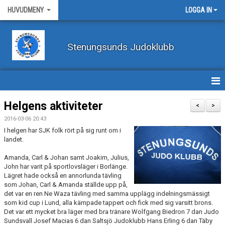
HUVUDMENY
LOGGA IN
Stenungsunds Judoklubb
HEM
Helgens aktiviteter
<
>
2016-03-06 20:43
FÖRBUNDSNYHETER
I helgen har SJK folk rört på sig runt om i
landet.
BILDER
Amanda, Carl & Johan samt Joakim, Julius,
John har varit på sportlovsläger i Borlänge.
BÖRJA TRÄNA JUDO
Lägret hade också en annorlunda tävling
som Johan, Carl & Amanda ställde upp på,
BLI MEDLEM
det var en ren Ne Waza tävling med samma upplägg indelningsmässigt
som kid cup i Lund, alla kämpade tappert och fick med sig varsitt brons.
VECKOSCHEMA
Det var ett mycket bra läger med bra tränare Wolfgang Biedron 7 dan Judo
Sundsvall Josef Macias 6 dan Saltsjö Judoklubb Hans Erling 6 dan Täby