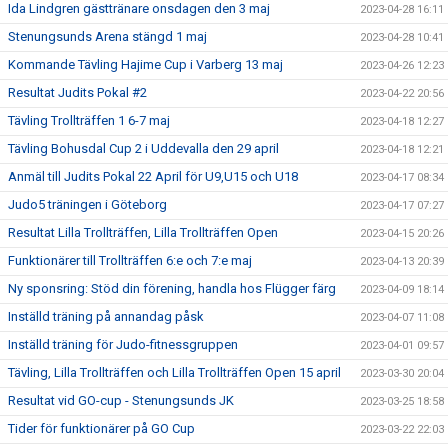
Ida Lindgren gästtränare onsdagen den 3 maj
2023-04-28 16:11
Stenungsunds Arena stängd 1 maj
2023-04-28 10:41
Kommande Tävling Hajime Cup i Varberg 13 maj
2023-04-26 12:23
Resultat Judits Pokal #2
2023-04-22 20:56
Tävling Trollträffen 1 6-7 maj
2023-04-18 12:27
Tävling Bohusdal Cup 2 i Uddevalla den 29 april
2023-04-18 12:21
Anmäl till Judits Pokal 22 April för U9,U15 och U18
2023-04-17 08:34
Judo5 träningen i Göteborg
2023-04-17 07:27
Resultat Lilla Trollträffen, Lilla Trollträffen Open
2023-04-15 20:26
Funktionärer till Trollträffen 6:e och 7:e maj
2023-04-13 20:39
Ny sponsring: Stöd din förening, handla hos Flügger färg
2023-04-09 18:14
Inställd träning på annandag påsk
2023-04-07 11:08
Inställd träning för Judo-fitnessgruppen
2023-04-01 09:57
Tävling, Lilla Trollträffen och Lilla Trollträffen Open 15 april
2023-03-30 20:04
Resultat vid GO-cup - Stenungsunds JK
2023-03-25 18:58
Tider för funktionärer på GO Cup
2023-03-22 22:03