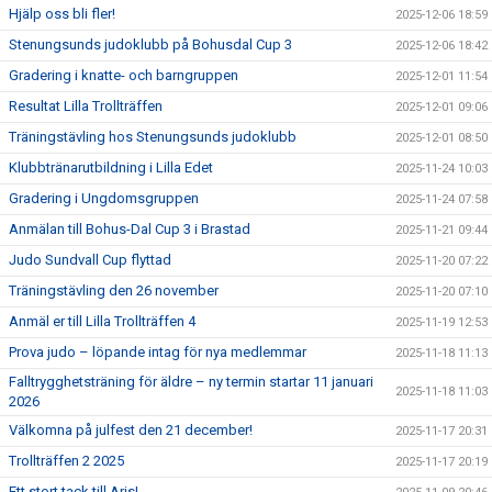
Hjälp oss bli fler!
2025-12-06 18:59
Stenungsunds judoklubb på Bohusdal Cup 3
2025-12-06 18:42
Gradering i knatte- och barngruppen
2025-12-01 11:54
Resultat Lilla Trollträffen
2025-12-01 09:06
Träningstävling hos Stenungsunds judoklubb
2025-12-01 08:50
Klubbtränarutbildning i Lilla Edet
2025-11-24 10:03
Gradering i Ungdomsgruppen
2025-11-24 07:58
Anmälan till Bohus-Dal Cup 3 i Brastad
2025-11-21 09:44
Judo Sundvall Cup flyttad
2025-11-20 07:22
Träningstävling den 26 november
2025-11-20 07:10
Anmäl er till Lilla Trollträffen 4
2025-11-19 12:53
Prova judo – löpande intag för nya medlemmar
2025-11-18 11:13
Falltrygghetsträning för äldre – ny termin startar 11 januari
2025-11-18 11:03
2026
Välkomna på julfest den 21 december!
2025-11-17 20:31
Trollträffen 2 2025
2025-11-17 20:19
Ett stort tack till Aris!