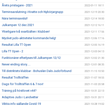
Årets pristagare - 2021
2022-01-11 18:11
Terminsavslutning i Knatte och Nybörjargrupp
2021-12-19 20:30
Nära terminsavslut!
2021-12-14 18:00
Julkampen 12 dec 2021
2021-12-12 16:11
Ytterligare två svartbälten i klubben!
2021-12-11 17:56
Mycket judo-aktiviteter kommande helg!
2021-12-06 17:16
Resultat Lilla TT Open
2021-12-05 16:19
Lilla TT Open - 2
2021-12-03 04:13
Funktionärer efterlyses till Julkampen 12/12
2021-12-02 21:30
Never ending story.....
2021-12-01 08:35
Till distriktets klubbar - Bohuslän Dals Judoförbund
2021-11-15 10:50
Resultat Trollträffen
2021-11-07 18:55
Dags för Trollträffen 6 & 7 nov!
2021-11-03 20:58
Träning på höstlovet v44?
2021-10-31 22:13
Adaptive Judo i Landvetter
2021-10-31 20:11
Viktig info gällande Covid-19
2021-10-28 19:02