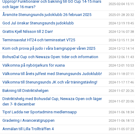
Upprop! Funktionärer och bakning till GO Cup 14-15 mars
2025-02-04 15:11
och läger 16 mars?
Årsmöte Stenungsunds judoklubb 26 februari 2025
2025-01-28 20:32
God Jul önskar Stenungsunds judoklubb
2024-12-19 19:45
Grattis Kjell Nilsson till 2 Dan!
2024-12-16 07:38
Terminsavslut HT24 och terminsstart VT25
2024-12-15 11:24
Kom och prova på judo i våra barngrupper våren 2025
2024-12-12 14:14
BohusDal Cup och Newaza Open: tider och information
2024-12-06 11:43
Välkomna på nybörjarkurs för vuxna
2024-12-01 10:53
Välkomna till årets julfest med Stenungsunds Judoklubb!
2024-11-18 07:11
Välkomna till Stenungsunds JK och vår träningstävling!
2024-11-17 17:46
Bakning till Distriktshelgen
2024-11-07 20:26
Distriktshelg med Bohusdal Cup, Newaza Open och läger
2024-11-07 20:06
den 7- 8 december
Tips! Ladda ner Sportadmins medlemsapp
2024-11-06 18:34
Gradering i Avanceratgruppen
2024-11-06 18:13
Anmälan till Lilla Trollträffen 4
2024-11-05 07:23