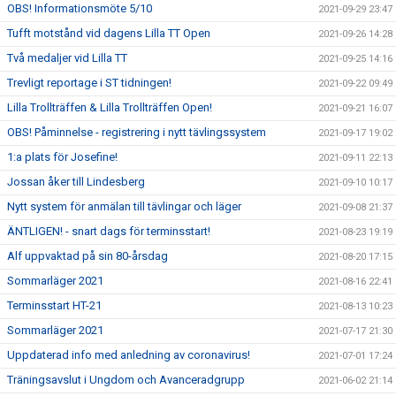
OBS! Informationsmöte 5/10
2021-09-29 23:47
Tufft motstånd vid dagens Lilla TT Open
2021-09-26 14:28
Två medaljer vid Lilla TT
2021-09-25 14:16
Trevligt reportage i ST tidningen!
2021-09-22 09:49
Lilla Trollträffen & Lilla Trollträffen Open!
2021-09-21 16:07
OBS! Påminnelse - registrering i nytt tävlingssystem
2021-09-17 19:02
1:a plats för Josefine!
2021-09-11 22:13
Jossan åker till Lindesberg
2021-09-10 10:17
Nytt system för anmälan till tävlingar och läger
2021-09-08 21:37
ÄNTLIGEN! - snart dags för terminsstart!
2021-08-23 19:19
Alf uppvaktad på sin 80-årsdag
2021-08-20 17:15
Sommarläger 2021
2021-08-16 22:41
Terminsstart HT-21
2021-08-13 10:23
Sommarläger 2021
2021-07-17 21:30
Uppdaterad info med anledning av coronavirus!
2021-07-01 17:24
Träningsavslut i Ungdom och Avanceradgrupp
2021-06-02 21:14