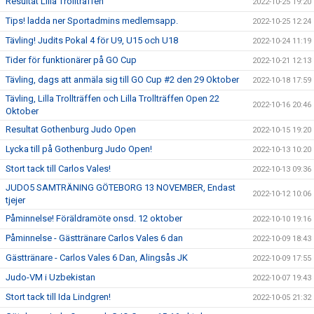
Resultat Lilla Trollträffen
2022-10-25 19:20
Tips! ladda ner Sportadmins medlemsapp.
2022-10-25 12:24
Tävling! Judits Pokal 4 för U9, U15 och U18
2022-10-24 11:19
Tider för funktionärer på GO Cup
2022-10-21 12:13
Tävling, dags att anmäla sig till GO Cup #2 den 29 Oktober
2022-10-18 17:59
Tävling, Lilla Trollträffen och Lilla Trollträffen Open 22
2022-10-16 20:46
Oktober
Resultat Gothenburg Judo Open
2022-10-15 19:20
Lycka till på Gothenburg Judo Open!
2022-10-13 10:20
Stort tack till Carlos Vales!
2022-10-13 09:36
JUDO5 SAMTRÄNING GÖTEBORG 13 NOVEMBER, Endast
2022-10-12 10:06
tjejer
Påminnelse! Föräldramöte onsd. 12 oktober
2022-10-10 19:16
Påminnelse - Gästtränare Carlos Vales 6 dan
2022-10-09 18:43
Gästtränare - Carlos Vales 6 Dan, Alingsås JK
2022-10-09 17:55
Judo-VM i Uzbekistan
2022-10-07 19:43
Stort tack till Ida Lindgren!
2022-10-05 21:32