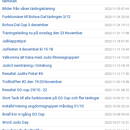
terminen
Bilder från våran tävlingsträning.
2022-11-29 07:44
Funktionärer till Bohus-Dal tävlingen 3/12
2022-11-24 20:54
Bohus-Dal Cup 3 december
2022-11-24 19:12
Träningstävling nu på onsdag den 23 November
2022-11-21 17:08
Julklappstips!
2022-11-18 07:45
Julfesten 4 december kl 15-18
2022-11-15 10:44
Välkomna att träna med Judo-fitnessgruppen!
2022-11-14 15:03
Judo5 samträning i Göteborg
2022-11-13 18:18
Resultat Judits Pokal #4
2022-11-12 17:30
Trollträffen #2 den 19-20 November
2022-11-03 19:38
Resultat GO-cup 29/10 - 22
2022-11-01 08:22
Stort Tack till alla funktionärer på GO Cup och fler tävlingar
2022-10-30 21:10
Inställd träning ungdomsgruppen måndag 31/10
2022-10-30 20:24
Ikväll kör vi igång GO Cup
2022-10-28 09:03
Word Judo Day
2022-10-27 16:21