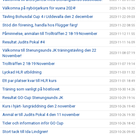
Välkomna på nybörjarkurs för vuxna 2024!
2023-11-26 10:25
Tävling Bohusdal Cup 4 i Uddevalla den 2 december
2023-11-22 09:03
Stöd din förening, handla hos Flügger färg!
2023-11-22 08:55
Påminnelse, anmälan till Trollträffen 2 18-19 November
2023-11-12 11:55
Resultat Judits Pokal #4
2023-11-11 16:09
Välkomna till Stenungsunds JK träningstävling den 22
2023-11-08 07:19
November!
Trollträffen 2 18-19 November
2023-11-07 19:14
Lyckad HLR utbildning
2023-11-03 11:32
Ett par platser kvar till HLR kurs
2023-11-01 18:49
Träning som vanligt på höstlovet.
2023-10-30 14:26
Resultat GO-Cup Stenungsunds JK
2023-10-29 19:16
Kurs i hjärt- lungräddning den 2 november
2023-10-26 19:40
Anmäl er till Judits Pokal 4 den 11 november
2023-10-26 19:30
Tider och information inför GO Cup
2023-10-26 18:42
Stort tack till Ida Lindgren!
2023-10-26 09:45