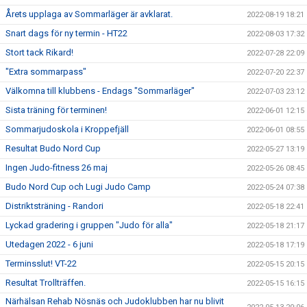
Årets upplaga av Sommarläger är avklarat.
2022-08-19 18:21
Snart dags för ny termin - HT22
2022-08-03 17:32
Stort tack Rikard!
2022-07-28 22:09
"Extra sommarpass"
2022-07-20 22:37
Välkomna till klubbens - Endags "Sommarläger"
2022-07-03 23:12
Sista träning för terminen!
2022-06-01 12:15
Sommarjudoskola i Kroppefjäll
2022-06-01 08:55
Resultat Budo Nord Cup
2022-05-27 13:19
Ingen Judo-fitness 26 maj
2022-05-26 08:45
Budo Nord Cup och Lugi Judo Camp
2022-05-24 07:38
Distriktsträning - Randori
2022-05-18 22:41
Lyckad gradering i gruppen "Judo för alla"
2022-05-18 21:17
Utedagen 2022 - 6 juni
2022-05-18 17:19
Terminsslut! VT-22
2022-05-15 20:15
Resultat Trollträffen.
2022-05-15 16:15
Närhälsan Rehab Nösnäs och Judoklubben har nu blivit