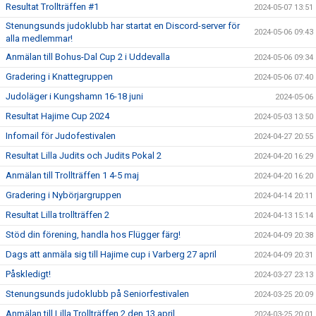
Resultat Trollträffen #1
2024-05-07 13:51
Stenungsunds judoklubb har startat en Discord-server för
2024-05-06 09:43
alla medlemmar!
Anmälan till Bohus-Dal Cup 2 i Uddevalla
2024-05-06 09:34
Gradering i Knattegruppen
2024-05-06 07:40
Judoläger i Kungshamn 16-18 juni
2024-05-06
Resultat Hajime Cup 2024
2024-05-03 13:50
Infomail för Judofestivalen
2024-04-27 20:55
Resultat Lilla Judits och Judits Pokal 2
2024-04-20 16:29
Anmälan till Trollträffen 1 4-5 maj
2024-04-20 16:20
Gradering i Nybörjargruppen
2024-04-14 20:11
Resultat Lilla trollträffen 2
2024-04-13 15:14
Stöd din förening, handla hos Flügger färg!
2024-04-09 20:38
Dags att anmäla sig till Hajime cup i Varberg 27 april
2024-04-09 20:31
Påskledigt!
2024-03-27 23:13
Stenungsunds judoklubb på Seniorfestivalen
2024-03-25 20:09
Anmälan till Lilla Trollträffen 2 den 13 april
2024-03-25 20:01