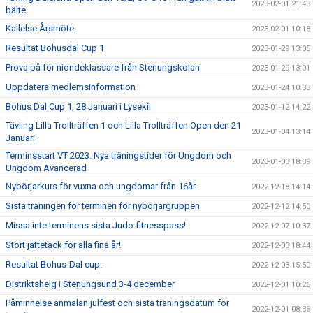
2023-02-01 21:43
bälte
Kallelse Årsmöte
2023-02-01 10:18
Resultat Bohusdal Cup 1
2023-01-29 13:05
Prova på för niondeklassare från Stenungskolan
2023-01-29 13:01
Uppdatera medlemsinformation
2023-01-24 10:33
Bohus Dal Cup 1, 28 Januari i Lysekil
2023-01-12 14:22
Tävling Lilla Trollträffen 1 och Lilla Trollträffen Open den 21
2023-01-04 13:14
Januari
Terminsstart VT 2023. Nya träningstider för Ungdom och
2023-01-03 18:39
Ungdom Avancerad
Nybörjarkurs för vuxna och ungdomar från 16år.
2022-12-18 14:14
Sista träningen för terminen för nybörjargruppen
2022-12-12 14:50
Missa inte terminens sista Judo-fitnesspass!
2022-12-07 10:37
Stort jättetack för alla fina år!
2022-12-03 18:44
Resultat Bohus-Dal cup.
2022-12-03 15:50
Distriktshelg i Stenungsund 3-4 december
2022-12-01 10:26
Påminnelse anmälan julfest och sista träningsdatum för
2022-12-01 08:36