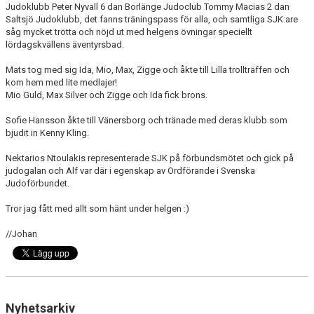
Judoklubb Peter Nyvall 6 dan Borlänge Judoclub Tommy Macias 2 dan
Saltsjö Judoklubb, det fanns träningspass för alla, och samtliga SJK:are
såg mycket trötta och nöjd ut med helgens övningar speciellt
lördagskvällens äventyrsbad.
Mats tog med sig Ida, Mio, Max, Zigge och åkte till Lilla trollträffen och
kom hem med lite medlajer!
Mio Guld, Max Silver och Zigge och Ida fick brons.
Sofie Hansson åkte till Vänersborg och tränade med deras klubb som
bjudit in Kenny Kling.
Nektarios Ntoulakis representerade SJK på förbundsmötet och gick på
judogalan och Alf var där i egenskap av Ordförande i Svenska
Judoförbundet.
Tror jag fått med allt som hänt under helgen :)
//Johan
Nyhetsarkiv