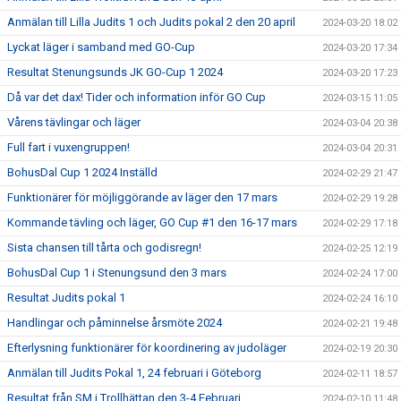
Anmälan till Lilla Judits 1 och Judits pokal 2 den 20 april
2024-03-20 18:02
Lyckat läger i samband med GO-Cup
2024-03-20 17:34
Resultat Stenungsunds JK GO-Cup 1 2024
2024-03-20 17:23
Då var det dax! Tider och information inför GO Cup
2024-03-15 11:05
Vårens tävlingar och läger
2024-03-04 20:38
Full fart i vuxengruppen!
2024-03-04 20:31
BohusDal Cup 1 2024 Inställd
2024-02-29 21:47
Funktionärer för möjliggörande av läger den 17 mars
2024-02-29 19:28
Kommande tävling och läger, GO Cup #1 den 16-17 mars
2024-02-29 17:18
Sista chansen till tårta och godisregn!
2024-02-25 12:19
BohusDal Cup 1 i Stenungsund den 3 mars
2024-02-24 17:00
Resultat Judits pokal 1
2024-02-24 16:10
Handlingar och påminnelse årsmöte 2024
2024-02-21 19:48
Efterlysning funktionärer för koordinering av judoläger
2024-02-19 20:30
Anmälan till Judits Pokal 1, 24 februari i Göteborg
2024-02-11 18:57
Resultat från SM i Trollhättan den 3-4 Februari
2024-02-10 11:48