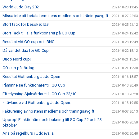
World Judo Day 2021
2021-10-28 11:45
Missa inte att betala terminens medlems och träningsavgift
2021-10-27 22:53
Stort tack för besöket Ida!
2021-10-25 21:12
Stort Tack till alla funktionärer på GO Cup
2021-10-24 12:42
Resultat vid GO-cup och BNC
2021-10-23 19:49
Då var det dax för GO Cup
2021-10-22 15:12
Budo Nord cup!
2021-10-21 13:24
GO-cup på lördag
2021-10-21 12:30
Resultat Gothenburg Judo Open
2021-10-16 18:57
Påminnelse funktionärer till GO Cup
2021-10-13 20:49
Efterlysning Sjukvårdare till GO Cup 23/10
2021-10-13 20:28
4 tävlande vid Gothenburg Judo Open.
2021-10-13 19:55
Fakturering av höstens medlems och träningsavgift
2021-10-07 20:13
Upprop! Funktionärer och bakning till GO Cup 22 och 23
2021-10-05 20:50
oktober
Aris på regelkurs i Uddevalla
2021-10-02 20:48