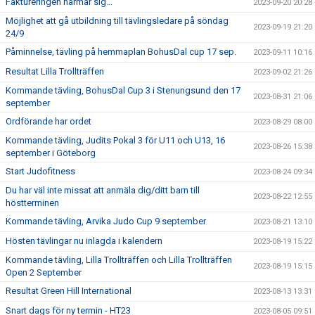
Faktureringen närmar sig...
2023-09-20 20:28
Möjlighet att gå utbildning till tävlingsledare på söndag
2023-09-19 21:20
24/9
Påminnelse, tävling på hemmaplan BohusDal cup 17 sep.
2023-09-11 10:16
Resultat Lilla Trollträffen
2023-09-02 21:26
Kommande tävling, BohusDal Cup 3 i Stenungsund den 17
2023-08-31 21:06
september
Ordförande har ordet
2023-08-29 08:00
Kommande tävling, Judits Pokal 3 för U11 och U13, 16
2023-08-26 15:38
september i Göteborg
Start Judofitness
2023-08-24 09:34
Du har väl inte missat att anmäla dig/ditt barn till
2023-08-22 12:55
höstterminen
Kommande tävling, Arvika Judo Cup 9 september
2023-08-21 13:10
Hösten tävlingar nu inlagda i kalendern
2023-08-19 15:22
Kommande tävling, Lilla Trollträffen och Lilla Trollträffen
2023-08-19 15:15
Open 2 September
Resultat Green Hill International
2023-08-13 13:31
Snart dags för ny termin - HT23
2023-08-05 09:51