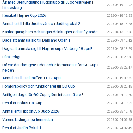
Åk med Stenungsunds judoklubb till Judofestivalen i
2026-04-19 10:02
Lindesberg
Resultat Hajime Cup 2026
2026-04-18 18:33
Anmäl er till Lilla Judits vår och Judits pokal 2
2026-04-18 16:28
Kartläggning barn och ungas delaktighet och inflytande
2026-04-13 13:06
Dags att anmäla sig till Dalsland Open 1
2026-04-09 15:42
Dags att anmäla sig till Hajime cup i Varberg 18 april!
2026-04-08 18:29
Påskledigt
2026-03-30 20:36
Då var det dax igen! Tider och information inför GO Cup i
2026-03-25 22:47
helgen
Anmäl er till Trollträffen 11-12 April
2026-03-19 09:35
Föräldrapolicy och funktionärer till GO Cup
2026-03-08 20:45
Äntligen dags för GO-Cup, glöm inte anmäla er!
2026-03-04 19:20
Resultat Bohus Dal Cup
2026-03-04 16:52
Anmäl er till IpponCup Judo 2026
2026-02-25 13:18
Vårens tävlingar på hemsidan
2026-02-24 07:58
Resultat Judits Pokal 1
2026-02-24 07:49