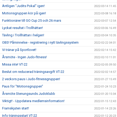
Äntligen "Judits Pokal" igen!
2022-03-14 11:45
Motionsgruppen kör på igen!
2022-03-08 16:18
Funktionärer till GO Cup 25 och 26 mars
2022-03-07 12:54
Lyckat resultat i Trollhättan!
2022-03-06 16:49
Tävling i Trollhättan i helgen!
2022-03-04 10:35
OBS! Påminnelse - registrering i nytt tävlingssystem
2022-02-22 04:01
Vi tränar på Sportlovet!
2022-02-14 15:42
Årsmöte - Ingen Judo-fitness!
2022-02-10 11:01
Missa inte! VT-22
2022-02-05 09:50
Beslut om reducerad träningsavgift VT-22
2022-02-02 14:57
2 veckors paus i Judo-fitnessgruppen!
2022-01-27 15:49
Paus för "Motionsgruppen"
2022-01-24 10:23
Årsmöte Stenungsunds Judoklubb
2022-01-20 15:04
Viktigt! - Uppdatera medlemsinformation!
2022-01-15 12:43
Framskjuten start!
2022-01-14 23:26
Info träningsstart VT-22
2022-01-12 20:23