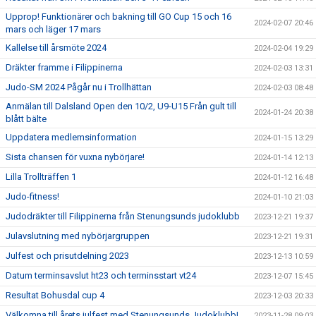
Upprop! Funktionärer och bakning till GO Cup 15 och 16
2024-02-07 20:46
mars och läger 17 mars
Kallelse till årsmöte 2024
2024-02-04 19:29
Dräkter framme i Filippinerna
2024-02-03 13:31
Judo-SM 2024 Pågår nu i Trollhättan
2024-02-03 08:48
Anmälan till Dalsland Open den 10/2, U9-U15 Från gult till
2024-01-24 20:38
blått bälte
Uppdatera medlemsinformation
2024-01-15 13:29
Sista chansen för vuxna nybörjare!
2024-01-14 12:13
Lilla Trollträffen 1
2024-01-12 16:48
Judo-fitness!
2024-01-10 21:03
Judodräkter till Filippinerna från Stenungsunds judoklubb
2023-12-21 19:37
Julavslutning med nybörjargruppen
2023-12-21 19:31
Julfest och prisutdelning 2023
2023-12-13 10:59
Datum terminsavslut ht23 och terminsstart vt24
2023-12-07 15:45
Resultat Bohusdal cup 4
2023-12-03 20:33
Välkomna till årets julfest med Stenungsunds Judoklubb!
2023-11-28 09:03