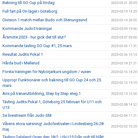
Bakning till GO Cup på lördag
2023-03-21 20:09
Full fart på On-läger i Göteborg
2023-03-19 14:29
Division 1 match mellan Budo och Stenungsund
2023-03-14 20:55
Kommande Judo5 träningar
2023-03-09 19:56
Årsmöte 2023 - hur gick det till slut?
2023-03-07 09:00
Kommande tävling GO Cup #1, 25 mars
2023-03-05 17:31
Resultat Judits Pokal 1
2023-02-26 15:14
Hårda bud i Mellerud
2023-02-18 21:21
Första träningen för Nybörjarkurs ungdom / vuxen
2023-02-16 14:24
Upprop! Funktionärer och bakning till GO Cup 24 och 25
2023-02-15 19:10
mars
Aris på tränarutbildning, Step by Step steg 1
2023-02-13 10:50
Tävling Judits Pokal 1, Göteborg 25 februari för U11 och
2023-02-08 14:52
U13
Se livestream från Judo-SM
2023-02-04 11:21
Vårens stora satsning! Judofestivalen i Lindesberg 26-28
2023-02-02 10:29
maj
Tävling Dalsland Open den 18/2, U9-U15 Från gult till blått