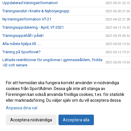
Uppdaterad träningsinformation!
2021-05-31 22:15
Träningsavslut i Knatte & Nybörjargrupp.
2021-05-30 21:50
Ny träningsinformation VT-21
2021-04-22 21:38
Träningsuppdatering - April, VT-2021
2021-04-12 16:35
Träningsuppehåll i påsk!
2021-03-29 20:52
Alla måste hjälpa till .....
2021-03-03 12:52
Träning på Sportlovet?
2021-02-12 19:21
Lättade restriktioner för ungdomar i gymnasieåldern, födda
2021-02-05 19:33
-02 och senare.
Uppdatering träningsstart VT-21
2021-01-25 19:26
Kort sammanfattning inför vårterminen 2021
2021-01-21 18:44
För att hemsidan ska fungera korrekt använder vi nödvändiga
cookies från SportAdmin. Dessa går inte att stänga av.
Viktigt! - Uppdatera medlemsinformation!
2021-01-20 11:23
Föreningen kan också använda frivilliga cookies, t.ex. för statistik
Info angående träningsstart VT-21
2021-01-06 15:11
eller marknadsföring. Du väljer själv om du vill acceptera dessa.
Ordförande har ordet!
2020-12-22 20:36
Anpassa dina val
Årets pristagare 2020 (Året då Covid-19 gäckade oss alla)
2020-12-11 18:01
Acceptera nödvändiga
Acceptera alla
Avslutningsträning för Ungd.gruppen &
2020-12-11 15:27
Avanceradgruppen.