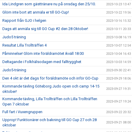
Ida Lindgren som gästtränare nu på onsdag den 25/10.
2023-10-23 13:47
Glöm inte bort att anmäla er till GO-Cup!
2023-10-22 19:56
Rapport från GJO i helgen
2023-10-16 15:32
Dags att anmäla sig till GO Cup #2 den 28 Oktober!
2023-10-11 20:33
Judo5 träning
2023-10-08 16:19
Resultat Lilla Trollträffen 4
2023-10-07 12:54
Påminnelse! Glöm inte föräldramötet ikväll 18:00
2023-10-04 16:43
Deltagande i Folkhälsodagen med falltrygghet
2023-10-03 14:59
Judo5-träning
2023-09-30 22:41
Den 4 okt är det dags för föräldramöte och inför GO-Cup
2023-09-29 18:06
Kommande tävling Göteborg Judo open och camp 14-15
2023-09-27 19:31
oktober!
Kommande tävling, Lilla Trollträffen och Lilla Trollträffen
2023-09-27 19:24
Open 7 oktober
Full fart i Vuxengruppen
2023-09-22 20:32
Upprop! Funktionärer och bakning till GO Cup 27 och 28
2023-09-21 08:00
oktober