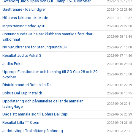
Göteborg Judo Open och GJO Camp 15-16 oktober
2022-10-05 12:37
Gästtränare - Ida Lindgren
2022-10-02 21:40
Höstens fakturor skickade
2022-10-01 19:37
Ingen träning tisdag 4/10
2022-09-29 22:30
Stenungsunds JK hälsar klubbens samtliga föräldrar
2022-09-28 16:44
välkomna!
Ny huvudtränare för Stenungsunds JK
2022-09-21 16:08
Resultat Judits Pokal 3
2022-09-17 14:56
Judits Pokal
2022-09-16 23:24
Upprop! Funktionärer och bakning till GO Cup 28 och 29
2022-09-13 10:38
oktober
Distriktsrandori Bohuslän-Dal
2022-09-12 22:19
Bohus Dal Cup inställd!
2022-09-08 10:15
Uppdatering och påminnelse gällande anmälan
2022-09-06 20:41
tävling/läger.
Dags att anmäla sig till Bohus Dal Cup!
2022-09-06 20:29
Resultat Lilla TT Open
2022-09-04 21:15
Judotävling i Trollhättan på söndag
2022-09-03 20:11