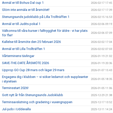
Anmäl er till Bohus-Dal cup 1
2026-02-17 17:45
Glöm inte anmäla er till årsmötet!
2026-02-17 17:39
Stenungsunds judoklubb på Lilla Trollträffen 1
2026-02-15 16:53
Anmäl er till Judits pokal 1
2026-02-06 09:19
Välkomna till våra kurser i falltrygghet för äldre - vi har plats
2026-02-06 07:09
för fler!
Kallelse till årsmöte den 25 februari 2026
2026-02-02 17:04
Anmäl er till Lilla Trollträffen 1
2026-02-02 07:03
Vårterminens tävlingar
2026-01-19 21:02
SAVE-THE-DATE ÅRSMÖTE 2026
2026-01-19 20:36
Upprop GO Cup 28 mars och läger 29 mars
2026-01-07 15:43
Engagera dig i klubben – vi söker ledamot och suppleanter
2026-01-05 18:35
i styrelsen
Terminsstart 2026!
2026-01-05 11:06
Gott nytt år från Stenungsunds Judoklubb
2025-12-29 21:38
Terminsavslutning och gradering i vuxengruppen
2025-12-17 13:52
Jul-judo i Uddevalla
2025-12-11 14:24