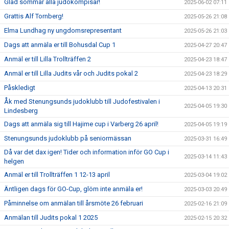
Glad sommar alla judokompisar!
2025-06-02 07:11
Grattis Alf Tornberg!
2025-05-26 21:08
Elma Lundhag ny ungdomsrepresentant
2025-05-26 21:03
Dags att anmäla er till Bohusdal Cup 1
2025-04-27 20:47
Anmäl er till Lilla Trollträffen 2
2025-04-23 18:47
Anmäl er till Lilla Judits vår och Judits pokal 2
2025-04-23 18:29
Påskledigt
2025-04-13 20:31
Åk med Stenungsunds judoklubb till Judofestivalen i
2025-04-05 19:30
Lindesberg
Dags att anmäla sig till Hajime cup i Varberg 26 april!
2025-04-05 19:19
Stenungsunds judoklubb på seniormässan
2025-03-31 16:49
Då var det dax igen! Tider och information inför GO Cup i
2025-03-14 11:43
helgen
Anmäl er till Trollträffen 1 12-13 april
2025-03-04 19:02
Äntligen dags för GO-Cup, glöm inte anmäla er!
2025-03-03 20:49
Påminnelse om anmälan till årsmöte 26 februari
2025-02-16 21:09
Anmälan till Judits pokal 1 2025
2025-02-15 20:32