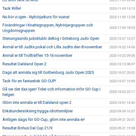
2025-11-09 20:46
Tack Wille!
2025-11-09 13:13
Nu kör vi igen - Nybörjarkurs för vuxna!
2025-11-09 12:58
Förändringar i Knattegruppen, Nybörjargruppen och
2025-11-04 18:53
Ungdomsgruppen
Stenungsunds judoklubb deltog i Göteborg Judo Open
2025-10-27 10:57
Anmäl er till Judits pokal och Lilla Judits den 8 november
2025-10-22 14:06
Anmäl er till Trollträffen 15-16 november
2025-10-22 09:00
Resultat Dalsland Open 2
2025-10-13 08:37
Dags att anmäla sig till Gothenburg Judo Open 2025
2025-10-07 20:02
Tack för en fantastisk GO CUP!
2025-10-07 19:49
Då var det dax igen! Tider och information inför GO Cup i
2025-10-02 22:17
helgen
Glöm inte anmäla er till Dalsland open 2
2025-10-01 14:45
Enkätundersökning trygga idrottsmiljöer
2025-09-24 16:57
Äntligen dags för GO-Cup, glöm inte anmäla er!
2025-09-21 20:01
Resultat Bohus Dal Cup 21/9
2025-09-21 19:38