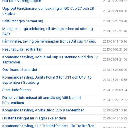
Full fart i Vuxengruppen
2023-09-22 20:32
Upprop! Funktionärer och bakning till GO Cup 27 och 28
2023-09-21 08:00
oktober
Faktureringen närmar sig...
2023-09-20 20:28
Möjlighet att gå utbildning till tävlingsledare på söndag
2023-09-19 21:20
24/9
Påminnelse, tävling på hemmaplan BohusDal cup 17 sep.
2023-09-11 10:16
Resultat Lilla Trollträffen
2023-09-02 21:26
Kommande tävling, BohusDal Cup 3 i Stenungsund den 17
2023-08-31 21:06
september
Ordförande har ordet
2023-08-29 08:00
Kommande tävling, Judits Pokal 3 för U11 och U13, 16
2023-08-26 15:38
september i Göteborg
Start Judofitness
2023-08-24 09:34
Du har väl inte missat att anmäla dig/ditt barn till
2023-08-22 12:55
höstterminen
Kommande tävling, Arvika Judo Cup 9 september
2023-08-21 13:10
Hösten tävlingar nu inlagda i kalendern
2023-08-19 15:22
Kommande tävling, Lilla Trollträffen och Lilla Trollträffen