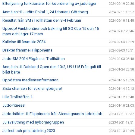
Efterlysning funktionärer för koordinering av judoläger
2024-02-19 20:30
Anmälan till Judits Pokal 1, 24 februari i Göteborg
2024-02-11 18:57
Resultat från SM i Trollhättan den 3-4 Februari
2024-02-10 11:48
Upprop! Funktionärer och bakning till GO Cup 15 och 16
2024-02-07 20:46
mars och läger 17 mars
Kallelse till årsmöte 2024
2024-02-04 19:29
Dräkter framme i Filippinerna
2024-02-03 13:31
Judo-SM 2024 Pågår nu i Trollhättan
2024-02-03 08:48
Anmälan till Dalsland Open den 10/2, U9-U15 Från gult till
2024-01-24 20:38
blått bälte
Uppdatera medlemsinformation
2024-01-15 13:29
Sista chansen för vuxna nybörjare!
2024-01-14 12:13
Lilla Trollträffen 1
2024-01-12 16:48
Judo-fitness!
2024-01-10 21:03
Judodräkter till Filippinerna från Stenungsunds judoklubb
2023-12-21 19:37
Julavslutning med nybörjargruppen
2023-12-21 19:31
Julfest och prisutdelning 2023
2023-12-13 10:59