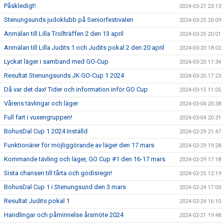
Påskledigt!
2024-03-27 23:13
Stenungsunds judoklubb på Seniorfestivalen
2024-03-25 20:09
Anmälan till Lilla Trollträffen 2 den 13 april
2024-03-25 20:01
Anmälan till Lilla Judits 1 och Judits pokal 2 den 20 april
2024-03-20 18:02
Lyckat läger i samband med GO-Cup
2024-03-20 17:34
Resultat Stenungsunds JK GO-Cup 1 2024
2024-03-20 17:23
Då var det dax! Tider och information inför GO Cup
2024-03-15 11:05
Vårens tävlingar och läger
2024-03-04 20:38
Full fart i vuxengruppen!
2024-03-04 20:31
BohusDal Cup 1 2024 Inställd
2024-02-29 21:47
Funktionärer för möjliggörande av läger den 17 mars
2024-02-29 19:28
Kommande tävling och läger, GO Cup #1 den 16-17 mars
2024-02-29 17:18
Sista chansen till tårta och godisregn!
2024-02-25 12:19
BohusDal Cup 1 i Stenungsund den 3 mars
2024-02-24 17:00
Resultat Judits pokal 1
2024-02-24 16:10
Handlingar och påminnelse årsmöte 2024
2024-02-21 19:48