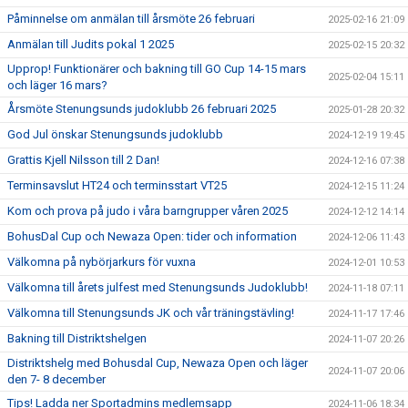
Påminnelse om anmälan till årsmöte 26 februari
2025-02-16 21:09
Anmälan till Judits pokal 1 2025
2025-02-15 20:32
Upprop! Funktionärer och bakning till GO Cup 14-15 mars
2025-02-04 15:11
och läger 16 mars?
Årsmöte Stenungsunds judoklubb 26 februari 2025
2025-01-28 20:32
God Jul önskar Stenungsunds judoklubb
2024-12-19 19:45
Grattis Kjell Nilsson till 2 Dan!
2024-12-16 07:38
Terminsavslut HT24 och terminsstart VT25
2024-12-15 11:24
Kom och prova på judo i våra barngrupper våren 2025
2024-12-12 14:14
BohusDal Cup och Newaza Open: tider och information
2024-12-06 11:43
Välkomna på nybörjarkurs för vuxna
2024-12-01 10:53
Välkomna till årets julfest med Stenungsunds Judoklubb!
2024-11-18 07:11
Välkomna till Stenungsunds JK och vår träningstävling!
2024-11-17 17:46
Bakning till Distriktshelgen
2024-11-07 20:26
Distriktshelg med Bohusdal Cup, Newaza Open och läger
2024-11-07 20:06
den 7- 8 december
Tips! Ladda ner Sportadmins medlemsapp
2024-11-06 18:34