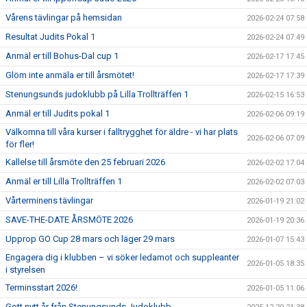
Vårens tävlingar på hemsidan
2026-02-24 07:58
Resultat Judits Pokal 1
2026-02-24 07:49
Anmäl er till Bohus-Dal cup 1
2026-02-17 17:45
Glöm inte anmäla er till årsmötet!
2026-02-17 17:39
Stenungsunds judoklubb på Lilla Trollträffen 1
2026-02-15 16:53
Anmäl er till Judits pokal 1
2026-02-06 09:19
Välkomna till våra kurser i falltrygghet för äldre - vi har plats
2026-02-06 07:09
för fler!
Kallelse till årsmöte den 25 februari 2026
2026-02-02 17:04
Anmäl er till Lilla Trollträffen 1
2026-02-02 07:03
Vårterminens tävlingar
2026-01-19 21:02
SAVE-THE-DATE ÅRSMÖTE 2026
2026-01-19 20:36
Upprop GO Cup 28 mars och läger 29 mars
2026-01-07 15:43
Engagera dig i klubben – vi söker ledamot och suppleanter
2026-01-05 18:35
i styrelsen
Terminsstart 2026!
2026-01-05 11:06
Gott nytt år från Stenungsunds Judoklubb