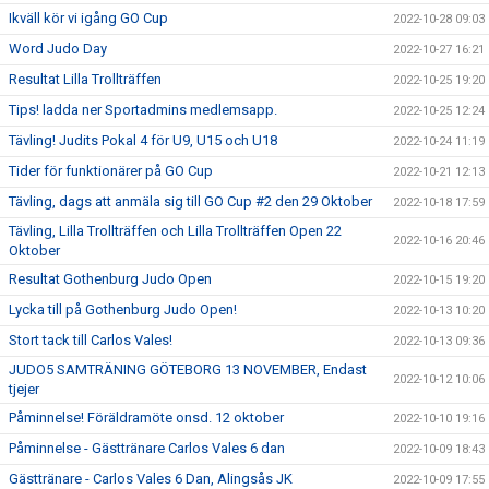
Ikväll kör vi igång GO Cup
2022-10-28 09:03
Word Judo Day
2022-10-27 16:21
Resultat Lilla Trollträffen
2022-10-25 19:20
Tips! ladda ner Sportadmins medlemsapp.
2022-10-25 12:24
Tävling! Judits Pokal 4 för U9, U15 och U18
2022-10-24 11:19
Tider för funktionärer på GO Cup
2022-10-21 12:13
Tävling, dags att anmäla sig till GO Cup #2 den 29 Oktober
2022-10-18 17:59
Tävling, Lilla Trollträffen och Lilla Trollträffen Open 22
2022-10-16 20:46
Oktober
Resultat Gothenburg Judo Open
2022-10-15 19:20
Lycka till på Gothenburg Judo Open!
2022-10-13 10:20
Stort tack till Carlos Vales!
2022-10-13 09:36
JUDO5 SAMTRÄNING GÖTEBORG 13 NOVEMBER, Endast
2022-10-12 10:06
tjejer
Påminnelse! Föräldramöte onsd. 12 oktober
2022-10-10 19:16
Påminnelse - Gästtränare Carlos Vales 6 dan
2022-10-09 18:43
Gästtränare - Carlos Vales 6 Dan, Alingsås JK
2022-10-09 17:55