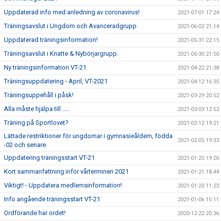
Uppdaterad info med anledning av coronavirus!
2021-07-01 17:24
Träningsavslut i Ungdom och Avanceradgrupp
2021-06-02 21:14
Uppdaterad träningsinformation!
2021-05-31 22:15
Träningsavslut i Knatte & Nybörjargrupp.
2021-05-30 21:50
Ny träningsinformation VT-21
2021-04-22 21:38
Träningsuppdatering - April, VT-2021
2021-04-12 16:35
Träningsuppehåll i påsk!
2021-03-29 20:52
Alla måste hjälpa till .....
2021-03-03 12:52
Träning på Sportlovet?
2021-02-12 19:21
Lättade restriktioner för ungdomar i gymnasieåldern, födda
2021-02-05 19:33
-02 och senare.
Uppdatering träningsstart VT-21
2021-01-25 19:26
Kort sammanfattning inför vårterminen 2021
2021-01-21 18:44
Viktigt! - Uppdatera medlemsinformation!
2021-01-20 11:23
Info angående träningsstart VT-21
2021-01-06 15:11
Ordförande har ordet!
2020-12-22 20:36