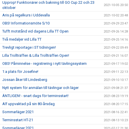
Upprop! Funktionärer och bakning till GO Cup 22 och 23
2021-10-05 20:50
oktober
Aris på regelkurs i Uddevalla
2021-10-02 20:48
OBS! Informationsmöte 5/10
2021-09-29 23:47
Tufft motstånd vid dagens Lilla TT Open
2021-09-26 14:28
Två medaljer vid Lilla TT
2021-09-25 14:16
Trevligt reportage i ST tidningen!
2021-09-22 09:49
Lilla Trollträffen & Lilla Trollträffen Open!
2021-09-21 16:07
OBS! Påminnelse - registrering i nytt tävlingssystem
2021-09-17 19:02
1:a plats för Josefine!
2021-09-11 22:13
Jossan åker till Lindesberg
2021-09-10 10:17
Nytt system för anmälan till tävlingar och läger
2021-09-08 21:37
ÄNTLIGEN! - snart dags för terminsstart!
2021-08-23 19:19
Alf uppvaktad på sin 80-årsdag
2021-08-20 17:15
Sommarläger 2021
2021-08-16 22:41
Terminsstart HT-21
2021-08-13 10:23
Sommarläger 2021
2021-07-17 21:30