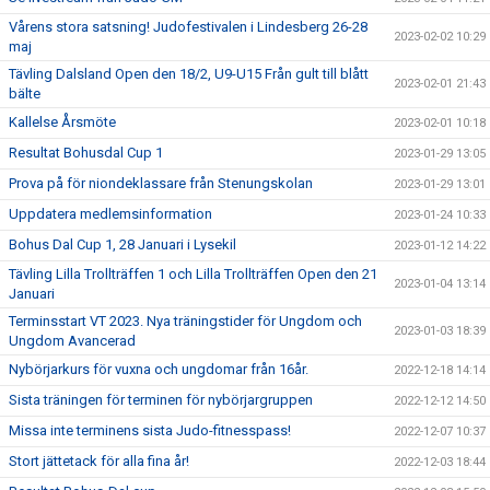
Vårens stora satsning! Judofestivalen i Lindesberg 26-28
2023-02-02 10:29
maj
Tävling Dalsland Open den 18/2, U9-U15 Från gult till blått
2023-02-01 21:43
bälte
Kallelse Årsmöte
2023-02-01 10:18
Resultat Bohusdal Cup 1
2023-01-29 13:05
Prova på för niondeklassare från Stenungskolan
2023-01-29 13:01
Uppdatera medlemsinformation
2023-01-24 10:33
Bohus Dal Cup 1, 28 Januari i Lysekil
2023-01-12 14:22
Tävling Lilla Trollträffen 1 och Lilla Trollträffen Open den 21
2023-01-04 13:14
Januari
Terminsstart VT 2023. Nya träningstider för Ungdom och
2023-01-03 18:39
Ungdom Avancerad
Nybörjarkurs för vuxna och ungdomar från 16år.
2022-12-18 14:14
Sista träningen för terminen för nybörjargruppen
2022-12-12 14:50
Missa inte terminens sista Judo-fitnesspass!
2022-12-07 10:37
Stort jättetack för alla fina år!
2022-12-03 18:44