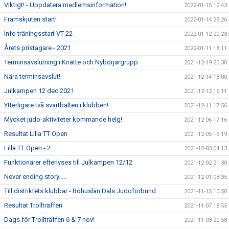
Viktigt! - Uppdatera medlemsinformation!
2022-01-15 12:43
Framskjuten start!
2022-01-14 23:26
Info träningsstart VT-22
2022-01-12 20:23
Årets pristagare - 2021
2022-01-11 18:11
Terminsavslutning i Knatte och Nybörjargrupp
2021-12-19 20:30
Nära terminsavslut!
2021-12-14 18:00
Julkampen 12 dec 2021
2021-12-12 16:11
Ytterligare två svartbälten i klubben!
2021-12-11 17:56
Mycket judo-aktiviteter kommande helg!
2021-12-06 17:16
Resultat Lilla TT Open
2021-12-05 16:19
Lilla TT Open - 2
2021-12-03 04:13
Funktionärer efterlyses till Julkampen 12/12
2021-12-02 21:30
Never ending story.....
2021-12-01 08:35
Till distriktets klubbar - Bohuslän Dals Judoförbund
2021-11-15 10:50
Resultat Trollträffen
2021-11-07 18:55
Dags för Trollträffen 6 & 7 nov!
2021-11-03 20:58