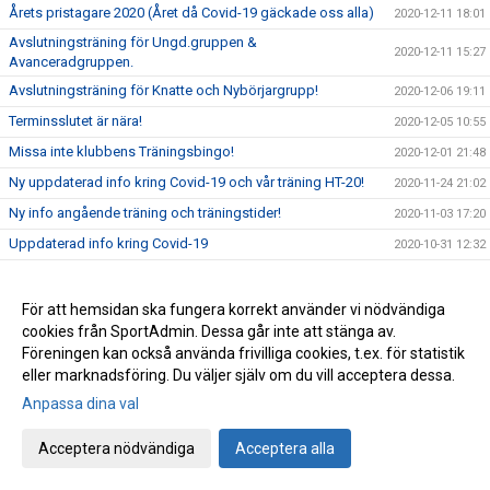
Årets pristagare 2020 (Året då Covid-19 gäckade oss alla)
2020-12-11 18:01
Avslutningsträning för Ungd.gruppen &
2020-12-11 15:27
Avanceradgruppen.
Avslutningsträning för Knatte och Nybörjargrupp!
2020-12-06 19:11
Terminsslutet är nära!
2020-12-05 10:55
Missa inte klubbens Träningsbingo!
2020-12-01 21:48
Ny uppdaterad info kring Covid-19 och vår träning HT-20!
2020-11-24 21:02
Ny info angående träning och träningstider!
2020-11-03 17:20
Uppdaterad info kring Covid-19
2020-10-31 12:32
Beslut om skärpta allmänna råd!
2020-10-29 15:45
Träning på Höstlovet?
2020-10-25 22:09
För att hemsidan ska fungera korrekt använder vi nödvändiga
cookies från SportAdmin. Dessa går inte att stänga av.
Resultat Bohus-dal Cup
2020-10-04 13:30
Föreningen kan också använda frivilliga cookies, t.ex. för statistik
Resultat Kroppefjällskampen
2020-09-27 18:24
eller marknadsföring. Du väljer själv om du vill acceptera dessa.
Kroppefjällskampen, sönd. 27/9
2020-09-25 13:05
Anpassa dina val
Inställd träning Knatte och Nybörjare!
2020-09-23 22:19
Acceptera nödvändiga
Acceptera alla
Kenny Kling på besök i Katagruppen!
2020-09-23 09:55
Stort Grattis till nya grader!
2020-09-15 01:52