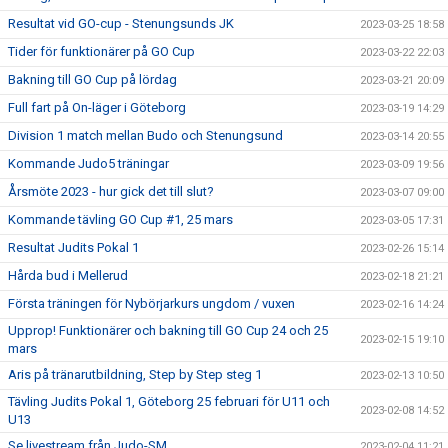
Resultat vid GO-cup - Stenungsunds JK
2023-03-25 18:58
Tider för funktionärer på GO Cup
2023-03-22 22:03
Bakning till GO Cup på lördag
2023-03-21 20:09
Full fart på On-läger i Göteborg
2023-03-19 14:29
Division 1 match mellan Budo och Stenungsund
2023-03-14 20:55
Kommande Judo5 träningar
2023-03-09 19:56
Årsmöte 2023 - hur gick det till slut?
2023-03-07 09:00
Kommande tävling GO Cup #1, 25 mars
2023-03-05 17:31
Resultat Judits Pokal 1
2023-02-26 15:14
Hårda bud i Mellerud
2023-02-18 21:21
Första träningen för Nybörjarkurs ungdom / vuxen
2023-02-16 14:24
Upprop! Funktionärer och bakning till GO Cup 24 och 25
2023-02-15 19:10
mars
Aris på tränarutbildning, Step by Step steg 1
2023-02-13 10:50
Tävling Judits Pokal 1, Göteborg 25 februari för U11 och
2023-02-08 14:52
U13
Se livestream från Judo-SM
2023-02-04 11:21