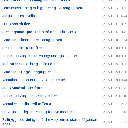
2025-12-29 21:38
Terminsavslutning och gradering i vuxengruppen
2025-12-17 13:52
Jul-judo i Uddevalla
2025-12-11 14:24
Hjälp oss bli fler!
2025-12-06 18:59
Stenungsunds judoklubb på Bohusdal Cup 3
2025-12-06 18:42
Gradering i knatte- och barngruppen
2025-12-01 11:54
Resultat Lilla Trollträffen
2025-12-01 09:06
Träningstävling hos Stenungsunds judoklubb
2025-12-01 08:50
Klubbtränarutbildning i Lilla Edet
2025-11-24 10:03
Gradering i Ungdomsgruppen
2025-11-24 07:58
Anmälan till Bohus-Dal Cup 3 i Brastad
2025-11-21 09:44
Judo Sundvall Cup flyttad
2025-11-20 07:22
Träningstävling den 26 november
2025-11-20 07:10
Anmäl er till Lilla Trollträffen 4
2025-11-19 12:53
Prova judo – löpande intag för nya medlemmar
2025-11-18 11:13
Falltrygghetsträning för äldre – ny termin startar 11 januari
2025-11-18 11:03
2026