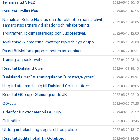
Terminsslut! VT-22
2022-05-15 20:15
Resultat Trollträffen.
2022-05-15 16:15
Närhälsan Rehab Nösnäs och Judoklubben har nu blivit
2022-05-13 20:06
samarbetspartners vid skador och rehabilitering
Trollträffen, Riksmästerskap och Judofestival.
2022-05-10 12:00
Avslutning & gradering knattegrupp och nyb.grupp
2022-05-09 23:00
Paus för Motionsgruppen resten av terminen
2022-04-27 10:31
Träning på påsklovet?
2022-04-09 23:16
Resultat Dalsland Open
2022-04-09 18:13
"Dalsland Open" & Träningslägret "Omstart/Nystart"
2022-04-07 19:24
Hög tid att anmäla sig till Dalsland Open + Läger
2022-03-29 18:05
Resultat GO-cup - Stenungsunds JK
2022-03-26 22:10
GO-cup
2022-03-26 07:25
Tider för funktionärer på GO Cup
2022-03-23 21:12
Gult bälte!
2022-03-23 08:46
Utdrag ur belastningsregistret hos polisen!
2022-03-20 13:17
Resultat Judits Pokal 1, i Göteborg.
2022-03-19 14:09