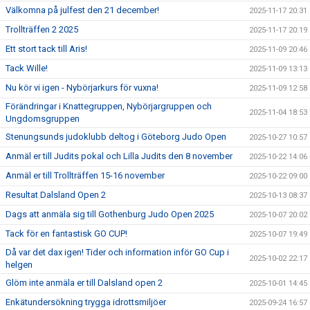
Välkomna på julfest den 21 december!
2025-11-17 20:31
Trollträffen 2 2025
2025-11-17 20:19
Ett stort tack till Aris!
2025-11-09 20:46
Tack Wille!
2025-11-09 13:13
Nu kör vi igen - Nybörjarkurs för vuxna!
2025-11-09 12:58
Förändringar i Knattegruppen, Nybörjargruppen och
2025-11-04 18:53
Ungdomsgruppen
Stenungsunds judoklubb deltog i Göteborg Judo Open
2025-10-27 10:57
Anmäl er till Judits pokal och Lilla Judits den 8 november
2025-10-22 14:06
Anmäl er till Trollträffen 15-16 november
2025-10-22 09:00
Resultat Dalsland Open 2
2025-10-13 08:37
Dags att anmäla sig till Gothenburg Judo Open 2025
2025-10-07 20:02
Tack för en fantastisk GO CUP!
2025-10-07 19:49
Då var det dax igen! Tider och information inför GO Cup i
2025-10-02 22:17
helgen
Glöm inte anmäla er till Dalsland open 2
2025-10-01 14:45
Enkätundersökning trygga idrottsmiljöer
2025-09-24 16:57