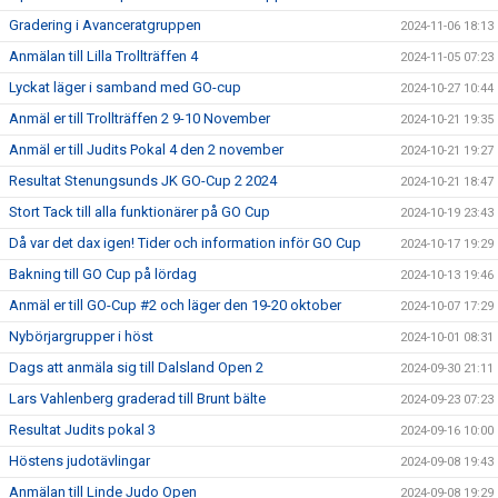
Gradering i Avanceratgruppen
2024-11-06 18:13
Anmälan till Lilla Trollträffen 4
2024-11-05 07:23
Lyckat läger i samband med GO-cup
2024-10-27 10:44
Anmäl er till Trollträffen 2 9-10 November
2024-10-21 19:35
Anmäl er till Judits Pokal 4 den 2 november
2024-10-21 19:27
Resultat Stenungsunds JK GO-Cup 2 2024
2024-10-21 18:47
Stort Tack till alla funktionärer på GO Cup
2024-10-19 23:43
Då var det dax igen! Tider och information inför GO Cup
2024-10-17 19:29
Bakning till GO Cup på lördag
2024-10-13 19:46
Anmäl er till GO-Cup #2 och läger den 19-20 oktober
2024-10-07 17:29
Nybörjargrupper i höst
2024-10-01 08:31
Dags att anmäla sig till Dalsland Open 2
2024-09-30 21:11
Lars Vahlenberg graderad till Brunt bälte
2024-09-23 07:23
Resultat Judits pokal 3
2024-09-16 10:00
Höstens judotävlingar
2024-09-08 19:43
Anmälan till Linde Judo Open
2024-09-08 19:29