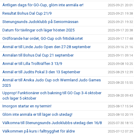
Äntligen dags för GO-Cup, glöm inte anmäla er!
2025-09-21 20:01
Resultat Bohus Dal Cup 21/9
2025-09-21 19:38
Stenungsunds Judoklubb på Seniormässan
2025-09-21 19:32
Datum för tävlingar och läger hösten 2025
2025-09-17 20:38
Ordförande har ordet, GO-Cup och fritidskortet
2025-09-17 17:48
Anmäl er till Linde Judo Open den 27-28 september
2025-09-16 21:16
Anmälan till Bohus Dal Cup 21 september
2025-09-11 09:14
Anmäl er till Lilla Trollträffen 3 13/9
2025-09-08 10:25
Anmäl er till Judits Pokal 3 den 13 September
2025-08-29 12:39
Anmäl er till Arvika Judo Cup och Wermland Judo Games
2025-08-20 15:55
2025
Upprop! Funktionärer och bakning till GO Cup 3-4 oktober
2025-08-20 09:43
och läger 5 oktober
Imorgon startar en ny termin!
2025-08-17 15:54
Glöm inte anmäla er till läger och utedag!
2025-08-10 20:19
Välkomna till Stenungsunds Judoklubbs utedag den 16/8
2025-07-30 18:15
Välkommen på kurs i falltrygghet för äldre
2025-07-12 07:29