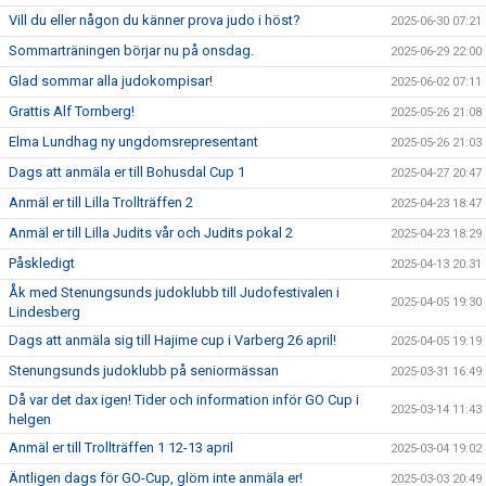
Vill du eller någon du känner prova judo i höst?
2025-06-30 07:21
Sommarträningen börjar nu på onsdag.
2025-06-29 22:00
Glad sommar alla judokompisar!
2025-06-02 07:11
Grattis Alf Tornberg!
2025-05-26 21:08
Elma Lundhag ny ungdomsrepresentant
2025-05-26 21:03
Dags att anmäla er till Bohusdal Cup 1
2025-04-27 20:47
Anmäl er till Lilla Trollträffen 2
2025-04-23 18:47
Anmäl er till Lilla Judits vår och Judits pokal 2
2025-04-23 18:29
Påskledigt
2025-04-13 20:31
Åk med Stenungsunds judoklubb till Judofestivalen i
2025-04-05 19:30
Lindesberg
Dags att anmäla sig till Hajime cup i Varberg 26 april!
2025-04-05 19:19
Stenungsunds judoklubb på seniormässan
2025-03-31 16:49
Då var det dax igen! Tider och information inför GO Cup i
2025-03-14 11:43
helgen
Anmäl er till Trollträffen 1 12-13 april
2025-03-04 19:02
Äntligen dags för GO-Cup, glöm inte anmäla er!
2025-03-03 20:49