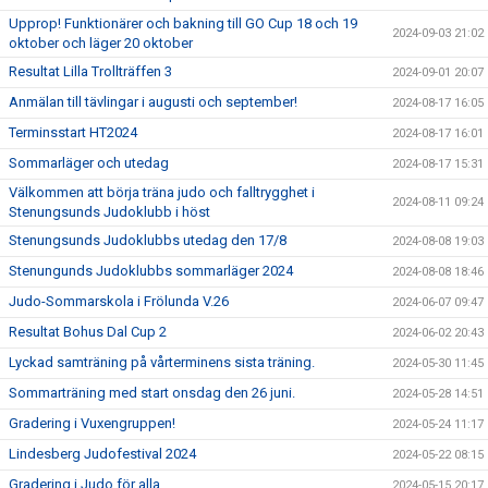
Upprop! Funktionärer och bakning till GO Cup 18 och 19
2024-09-03 21:02
oktober och läger 20 oktober
Resultat Lilla Trollträffen 3
2024-09-01 20:07
Anmälan till tävlingar i augusti och september!
2024-08-17 16:05
Terminsstart HT2024
2024-08-17 16:01
Sommarläger och utedag
2024-08-17 15:31
Välkommen att börja träna judo och falltrygghet i
2024-08-11 09:24
Stenungsunds Judoklubb i höst
Stenungsunds Judoklubbs utedag den 17/8
2024-08-08 19:03
Stenungunds Judoklubbs sommarläger 2024
2024-08-08 18:46
Judo-Sommarskola i Frölunda V.26
2024-06-07 09:47
Resultat Bohus Dal Cup 2
2024-06-02 20:43
Lyckad samträning på vårterminens sista träning.
2024-05-30 11:45
Sommarträning med start onsdag den 26 juni.
2024-05-28 14:51
Gradering i Vuxengruppen!
2024-05-24 11:17
Lindesberg Judofestival 2024
2024-05-22 08:15
Gradering i Judo för alla
2024-05-15 20:17