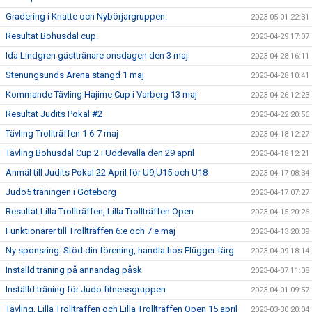
Gradering i Knatte och Nybörjargruppen.
2023-05-01 22:31
Resultat Bohusdal cup.
2023-04-29 17:07
Ida Lindgren gästtränare onsdagen den 3 maj
2023-04-28 16:11
Stenungsunds Arena stängd 1 maj
2023-04-28 10:41
Kommande Tävling Hajime Cup i Varberg 13 maj
2023-04-26 12:23
Resultat Judits Pokal #2
2023-04-22 20:56
Tävling Trollträffen 1 6-7 maj
2023-04-18 12:27
Tävling Bohusdal Cup 2 i Uddevalla den 29 april
2023-04-18 12:21
Anmäl till Judits Pokal 22 April för U9,U15 och U18
2023-04-17 08:34
Judo5 träningen i Göteborg
2023-04-17 07:27
Resultat Lilla Trollträffen, Lilla Trollträffen Open
2023-04-15 20:26
Funktionärer till Trollträffen 6:e och 7:e maj
2023-04-13 20:39
Ny sponsring: Stöd din förening, handla hos Flügger färg
2023-04-09 18:14
Inställd träning på annandag påsk
2023-04-07 11:08
Inställd träning för Judo-fitnessgruppen
2023-04-01 09:57
Tävling, Lilla Trollträffen och Lilla Trollträffen Open 15 april
2023-03-30 20:04