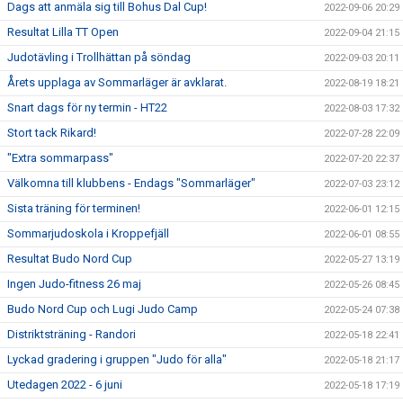
Dags att anmäla sig till Bohus Dal Cup!
2022-09-06 20:29
Resultat Lilla TT Open
2022-09-04 21:15
Judotävling i Trollhättan på söndag
2022-09-03 20:11
Årets upplaga av Sommarläger är avklarat.
2022-08-19 18:21
Snart dags för ny termin - HT22
2022-08-03 17:32
Stort tack Rikard!
2022-07-28 22:09
"Extra sommarpass"
2022-07-20 22:37
Välkomna till klubbens - Endags "Sommarläger"
2022-07-03 23:12
Sista träning för terminen!
2022-06-01 12:15
Sommarjudoskola i Kroppefjäll
2022-06-01 08:55
Resultat Budo Nord Cup
2022-05-27 13:19
Ingen Judo-fitness 26 maj
2022-05-26 08:45
Budo Nord Cup och Lugi Judo Camp
2022-05-24 07:38
Distriktsträning - Randori
2022-05-18 22:41
Lyckad gradering i gruppen "Judo för alla"
2022-05-18 21:17
Utedagen 2022 - 6 juni
2022-05-18 17:19