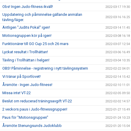
Obs! Ingen Judo-fitness ikväll!
2022-03-17 19:30
Uppdatering och påminnelse gällande anmälan
2022-03-16 16:25
tävling/läger.
Äntligen "Judits Pokal" igen!
2022-03-14 11:45
Motionsgruppen kör på igen!
2022-03-08 16:18
Funktionärer till GO Cup 25 och 26 mars
2022-03-07 12:54
Lyckat resultat i Trollhättan!
2022-03-06 16:49
Tävling i Trollhättan i helgen!
2022-03-04 10:35
OBS! Påminnelse - registrering i nytt tävlingssystem
2022-02-22 04:01
Vi tränar på Sportlovet!
2022-02-14 15:42
Årsmöte - Ingen Judo-fitness!
2022-02-10 11:01
Missa inte! VT-22
2022-02-05 09:50
Beslut om reducerad träningsavgift VT-22
2022-02-02 14:57
2 veckors paus i Judo-fitnessgruppen!
2022-01-27 15:49
Paus för "Motionsgruppen"
2022-01-24 10:23
Årsmöte Stenungsunds Judoklubb
2022-01-20 15:04