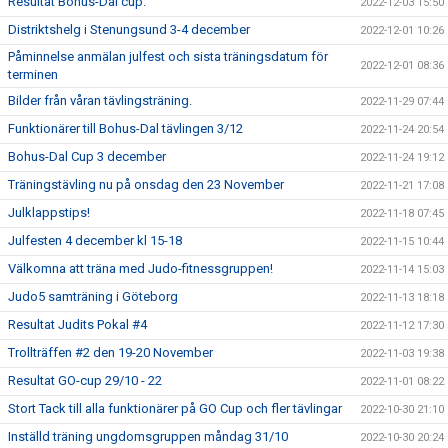
Resultat Bohus-Dal cup.
2022-12-03 15:50
Distriktshelg i Stenungsund 3-4 december
2022-12-01 10:26
Påminnelse anmälan julfest och sista träningsdatum för
2022-12-01 08:36
terminen
Bilder från våran tävlingsträning.
2022-11-29 07:44
Funktionärer till Bohus-Dal tävlingen 3/12
2022-11-24 20:54
Bohus-Dal Cup 3 december
2022-11-24 19:12
Träningstävling nu på onsdag den 23 November
2022-11-21 17:08
Julklappstips!
2022-11-18 07:45
Julfesten 4 december kl 15-18
2022-11-15 10:44
Välkomna att träna med Judo-fitnessgruppen!
2022-11-14 15:03
Judo5 samträning i Göteborg
2022-11-13 18:18
Resultat Judits Pokal #4
2022-11-12 17:30
Trollträffen #2 den 19-20 November
2022-11-03 19:38
Resultat GO-cup 29/10 - 22
2022-11-01 08:22
Stort Tack till alla funktionärer på GO Cup och fler tävlingar
2022-10-30 21:10
Inställd träning ungdomsgruppen måndag 31/10
2022-10-30 20:24