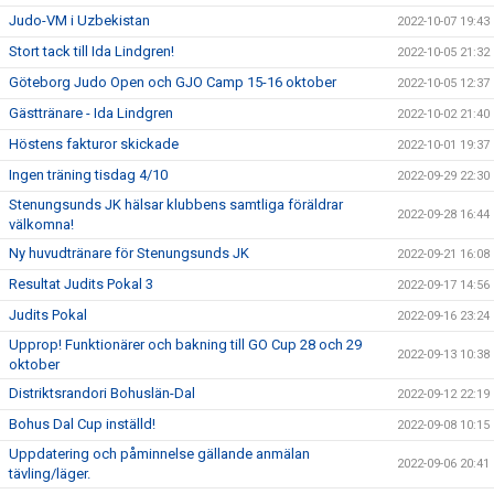
Judo-VM i Uzbekistan
2022-10-07 19:43
Stort tack till Ida Lindgren!
2022-10-05 21:32
Göteborg Judo Open och GJO Camp 15-16 oktober
2022-10-05 12:37
Gästtränare - Ida Lindgren
2022-10-02 21:40
Höstens fakturor skickade
2022-10-01 19:37
Ingen träning tisdag 4/10
2022-09-29 22:30
Stenungsunds JK hälsar klubbens samtliga föräldrar
2022-09-28 16:44
välkomna!
Ny huvudtränare för Stenungsunds JK
2022-09-21 16:08
Resultat Judits Pokal 3
2022-09-17 14:56
Judits Pokal
2022-09-16 23:24
Upprop! Funktionärer och bakning till GO Cup 28 och 29
2022-09-13 10:38
oktober
Distriktsrandori Bohuslän-Dal
2022-09-12 22:19
Bohus Dal Cup inställd!
2022-09-08 10:15
Uppdatering och påminnelse gällande anmälan
2022-09-06 20:41
tävling/läger.