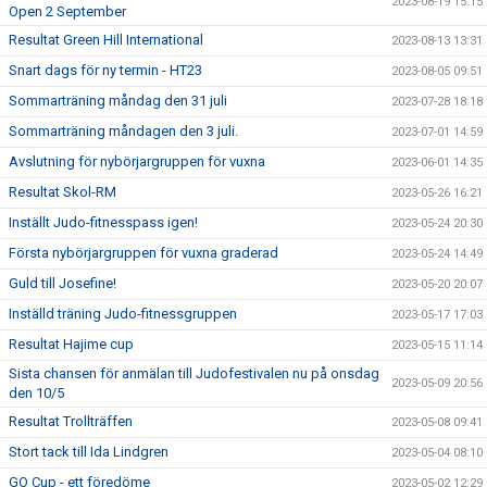
2023-08-19 15:15
Open 2 September
Resultat Green Hill International
2023-08-13 13:31
Snart dags för ny termin - HT23
2023-08-05 09:51
Sommarträning måndag den 31 juli
2023-07-28 18:18
Sommarträning måndagen den 3 juli.
2023-07-01 14:59
Avslutning för nybörjargruppen för vuxna
2023-06-01 14:35
Resultat Skol-RM
2023-05-26 16:21
Inställt Judo-fitnesspass igen!
2023-05-24 20:30
Första nybörjargruppen för vuxna graderad
2023-05-24 14:49
Guld till Josefine!
2023-05-20 20:07
Inställd träning Judo-fitnessgruppen
2023-05-17 17:03
Resultat Hajime cup
2023-05-15 11:14
Sista chansen för anmälan till Judofestivalen nu på onsdag
2023-05-09 20:56
den 10/5
Resultat Trollträffen
2023-05-08 09:41
Stort tack till Ida Lindgren
2023-05-04 08:10
GO Cup - ett föredöme
2023-05-02 12:29