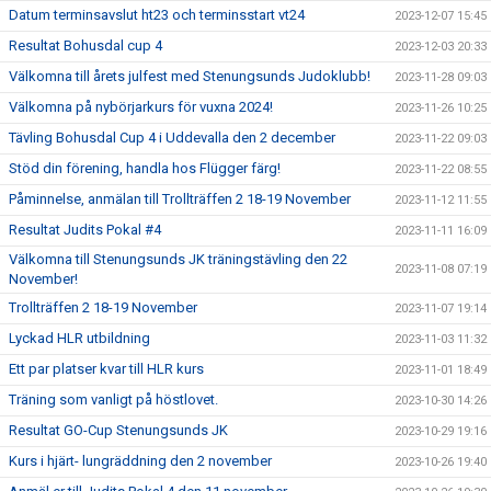
Datum terminsavslut ht23 och terminsstart vt24
2023-12-07 15:45
Resultat Bohusdal cup 4
2023-12-03 20:33
Välkomna till årets julfest med Stenungsunds Judoklubb!
2023-11-28 09:03
Välkomna på nybörjarkurs för vuxna 2024!
2023-11-26 10:25
Tävling Bohusdal Cup 4 i Uddevalla den 2 december
2023-11-22 09:03
Stöd din förening, handla hos Flügger färg!
2023-11-22 08:55
Påminnelse, anmälan till Trollträffen 2 18-19 November
2023-11-12 11:55
Resultat Judits Pokal #4
2023-11-11 16:09
Välkomna till Stenungsunds JK träningstävling den 22
2023-11-08 07:19
November!
Trollträffen 2 18-19 November
2023-11-07 19:14
Lyckad HLR utbildning
2023-11-03 11:32
Ett par platser kvar till HLR kurs
2023-11-01 18:49
Träning som vanligt på höstlovet.
2023-10-30 14:26
Resultat GO-Cup Stenungsunds JK
2023-10-29 19:16
Kurs i hjärt- lungräddning den 2 november
2023-10-26 19:40