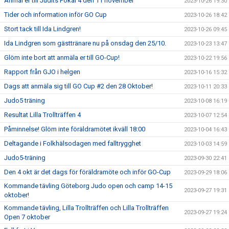
Anmäl er till Judits Pokal 4 den 11 november
2023-10-26 19:30
Tider och information inför GO Cup
2023-10-26 18:42
Stort tack till Ida Lindgren!
2023-10-26 09:45
Ida Lindgren som gästtränare nu på onsdag den 25/10.
2023-10-23 13:47
Glöm inte bort att anmäla er till GO-Cup!
2023-10-22 19:56
Rapport från GJO i helgen
2023-10-16 15:32
Dags att anmäla sig till GO Cup #2 den 28 Oktober!
2023-10-11 20:33
Judo5 träning
2023-10-08 16:19
Resultat Lilla Trollträffen 4
2023-10-07 12:54
Påminnelse! Glöm inte föräldramötet ikväll 18:00
2023-10-04 16:43
Deltagande i Folkhälsodagen med falltrygghet
2023-10-03 14:59
Judo5-träning
2023-09-30 22:41
Den 4 okt är det dags för föräldramöte och inför GO-Cup
2023-09-29 18:06
Kommande tävling Göteborg Judo open och camp 14-15
2023-09-27 19:31
oktober!
Kommande tävling, Lilla Trollträffen och Lilla Trollträffen
2023-09-27 19:24
Open 7 oktober