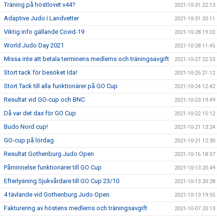
Träning på höstlovet v44?
2021-10-31 22:13
Adaptive Judo i Landvetter
2021-10-31 20:11
Viktig info gällande Covid-19
2021-10-28 19:02
World Judo Day 2021
2021-10-28 11:45
Missa inte att betala terminens medlems och träningsavgift
2021-10-27 22:53
Stort tack för besöket Ida!
2021-10-25 21:12
Stort Tack till alla funktionärer på GO Cup
2021-10-24 12:42
Resultat vid GO-cup och BNC
2021-10-23 19:49
Då var det dax för GO Cup
2021-10-22 15:12
Budo Nord cup!
2021-10-21 13:24
GO-cup på lördag
2021-10-21 12:30
Resultat Gothenburg Judo Open
2021-10-16 18:57
Påminnelse funktionärer till GO Cup
2021-10-13 20:49
Efterlysning Sjukvårdare till GO Cup 23/10
2021-10-13 20:28
4 tävlande vid Gothenburg Judo Open.
2021-10-13 19:55
Fakturering av höstens medlems och träningsavgift
2021-10-07 20:13