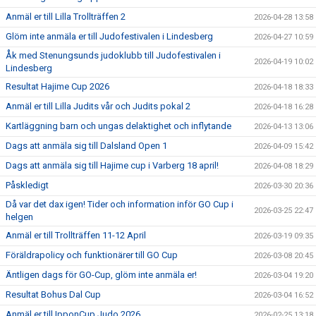
Anmäl er till Lilla Trollträffen 2
2026-04-28 13:58
Glöm inte anmäla er till Judofestivalen i Lindesberg
2026-04-27 10:59
Åk med Stenungsunds judoklubb till Judofestivalen i
2026-04-19 10:02
Lindesberg
Resultat Hajime Cup 2026
2026-04-18 18:33
Anmäl er till Lilla Judits vår och Judits pokal 2
2026-04-18 16:28
Kartläggning barn och ungas delaktighet och inflytande
2026-04-13 13:06
Dags att anmäla sig till Dalsland Open 1
2026-04-09 15:42
Dags att anmäla sig till Hajime cup i Varberg 18 april!
2026-04-08 18:29
Påskledigt
2026-03-30 20:36
Då var det dax igen! Tider och information inför GO Cup i
2026-03-25 22:47
helgen
Anmäl er till Trollträffen 11-12 April
2026-03-19 09:35
Föräldrapolicy och funktionärer till GO Cup
2026-03-08 20:45
Äntligen dags för GO-Cup, glöm inte anmäla er!
2026-03-04 19:20
Resultat Bohus Dal Cup
2026-03-04 16:52
Anmäl er till IpponCup Judo 2026
2026-02-25 13:18