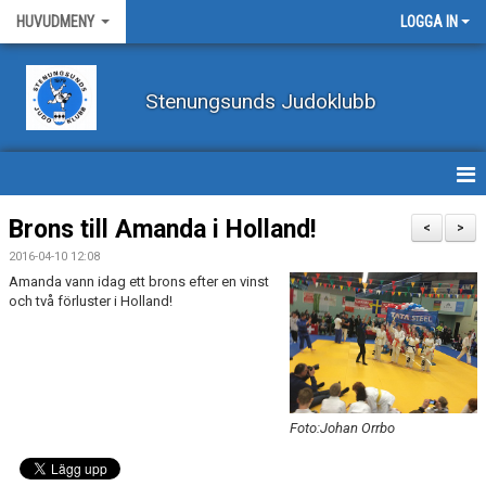
HUVUDMENY
LOGGA IN
Stenungsunds Judoklubb
HEM
Brons till Amanda i Holland!
<
>
2016-04-10 12:08
FÖRBUNDSNYHETER
Amanda vann idag ett brons efter en vinst
och två förluster i Holland!
BILDER
BÖRJA TRÄNA JUDO
BLI MEDLEM
Foto:Johan Orrbo
VECKOSCHEMA