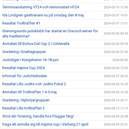
Terminsavslutning VT24 och terminsstart HT24
2024-05-10 15:36
Ida Lindgren gästtränare nu på onsdag den 8 maj
2024-05-07 14:01
Resultat Trollträffen #1
2024-05-07 13:51
Stenungsunds judoklubb har startat en Discord-server för
2024-05-06 09:43
alla medlemmar!
Anmälan till Bohus-Dal Cup 2 i Uddevalla
2024-05-06 09:34
Gradering i Knattegruppen
2024-05-06 07:40
Judoläger i Kungshamn 16-18 juni
2024-05-06
Resultat Hajime Cup 2024
2024-05-03 13:50
Infomail för Judofestivalen
2024-04-27 20:55
Resultat Lilla Judits och Judits Pokal 2
2024-04-20 16:29
Anmälan till Trollträffen 1 4-5 maj
2024-04-20 16:20
Gradering i Nybörjargruppen
2024-04-14 20:11
Resultat Lilla trollträffen 2
2024-04-13 15:14
Stöd din förening, handla hos Flügger färg!
2024-04-09 20:38
Dags att anmäla sig till Hajime cup i Varberg 27 april
2024-04-09 20:31