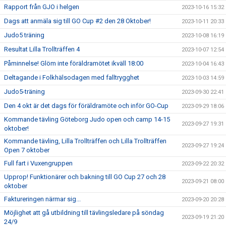
Rapport från GJO i helgen
2023-10-16 15:32
Dags att anmäla sig till GO Cup #2 den 28 Oktober!
2023-10-11 20:33
Judo5 träning
2023-10-08 16:19
Resultat Lilla Trollträffen 4
2023-10-07 12:54
Påminnelse! Glöm inte föräldramötet ikväll 18:00
2023-10-04 16:43
Deltagande i Folkhälsodagen med falltrygghet
2023-10-03 14:59
Judo5-träning
2023-09-30 22:41
Den 4 okt är det dags för föräldramöte och inför GO-Cup
2023-09-29 18:06
Kommande tävling Göteborg Judo open och camp 14-15
2023-09-27 19:31
oktober!
Kommande tävling, Lilla Trollträffen och Lilla Trollträffen
2023-09-27 19:24
Open 7 oktober
Full fart i Vuxengruppen
2023-09-22 20:32
Upprop! Funktionärer och bakning till GO Cup 27 och 28
2023-09-21 08:00
oktober
Faktureringen närmar sig...
2023-09-20 20:28
Möjlighet att gå utbildning till tävlingsledare på söndag
2023-09-19 21:20
24/9