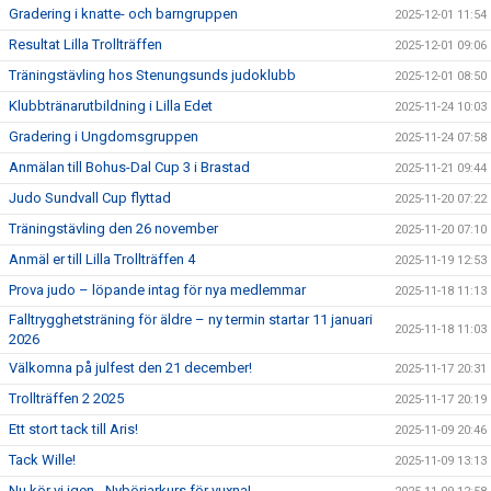
Gradering i knatte- och barngruppen
2025-12-01 11:54
Resultat Lilla Trollträffen
2025-12-01 09:06
Träningstävling hos Stenungsunds judoklubb
2025-12-01 08:50
Klubbtränarutbildning i Lilla Edet
2025-11-24 10:03
Gradering i Ungdomsgruppen
2025-11-24 07:58
Anmälan till Bohus-Dal Cup 3 i Brastad
2025-11-21 09:44
Judo Sundvall Cup flyttad
2025-11-20 07:22
Träningstävling den 26 november
2025-11-20 07:10
Anmäl er till Lilla Trollträffen 4
2025-11-19 12:53
Prova judo – löpande intag för nya medlemmar
2025-11-18 11:13
Falltrygghetsträning för äldre – ny termin startar 11 januari
2025-11-18 11:03
2026
Välkomna på julfest den 21 december!
2025-11-17 20:31
Trollträffen 2 2025
2025-11-17 20:19
Ett stort tack till Aris!
2025-11-09 20:46
Tack Wille!
2025-11-09 13:13
Nu kör vi igen - Nybörjarkurs för vuxna!