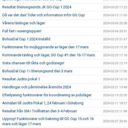
Resultat Stenungsunds JK GO-Cup 1 2024
2024-03-20 17:23
Då var det dax! Tider och information inför GO Cup
2024-03-15 11:05
Vårens tävlingar och läger
2024-03-04 20:38
Full fart i vuxengruppen!
2024-03-04 20:31
BohusDal Cup 1 2024 Inställd
2024-02-29 21:47
Funktionärer för möjliggörande av läger den 17 mars
2024-02-29 19:28
Kommande tävling och läger, GO Cup #1 den 16-17 mars
2024-02-29 17:18
Sista chansen till tårta och godisregn!
2024-02-25 12:19
BohusDal Cup 1 i Stenungsund den 3 mars
2024-02-24 17:00
Resultat Judits pokal 1
2024-02-24 16:10
Handlingar och påminnelse årsmöte 2024
2024-02-21 19:48
Efterlysning funktionärer för koordinering av judoläger
2024-02-19 20:30
Anmälan till Judits Pokal 1, 24 februari i Göteborg
2024-02-11 18:57
Resultat från SM i Trollhättan den 3-4 Februari
2024-02-10 11:48
Upprop! Funktionärer och bakning till GO Cup 15 och 16
2024-02-07 20:46
mars och läger 17 mars