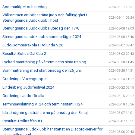
Sommarläger och utedag
2024-08-17 15:31
Välkommen att börja träna judo och falltrygghet i
2024-08-11 09:24
Stenungsunds Judoklubb i höst
Stenungsunds Judoklubbs utedag den 17/8
2024-08-08 19:03
Stenungunds Judoklubbs sommarläger 2024
2024-08-08 18:46
Judo-Sommarskola i Frölunda V.26
2024-06-07 09:47
Resultat Bohus Dal Cup 2
2024-06-02 20:43
Lyckad samträning på vårterminens sista träning.
2024-05-30 11:45
Sommarträning med start onsdag den 26 juni.
2024-05-28 14:51
Gradering i Vuxengruppen!
2024-05-24 11:17
Lindesberg Judofestival 2024
2024-05-22 08:15
Gradering i Judo för alla
2024-05-15 20:17
Terminsavslutning VT24 och terminsstart HT24
2024-05-10 15:36
Ida Lindgren gästtränare nu på onsdag den 8 maj
2024-05-07 14:01
Resultat Trollträffen #1
2024-05-07 13:51
Stenungsunds judoklubb har startat en Discord-server för
2024-05-06 09:43
alla medlemmar!