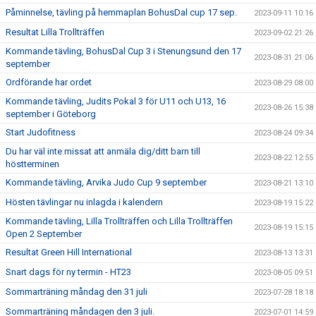
Påminnelse, tävling på hemmaplan BohusDal cup 17 sep.
2023-09-11 10:16
Resultat Lilla Trollträffen
2023-09-02 21:26
Kommande tävling, BohusDal Cup 3 i Stenungsund den 17
2023-08-31 21:06
september
Ordförande har ordet
2023-08-29 08:00
Kommande tävling, Judits Pokal 3 för U11 och U13, 16
2023-08-26 15:38
september i Göteborg
Start Judofitness
2023-08-24 09:34
Du har väl inte missat att anmäla dig/ditt barn till
2023-08-22 12:55
höstterminen
Kommande tävling, Arvika Judo Cup 9 september
2023-08-21 13:10
Hösten tävlingar nu inlagda i kalendern
2023-08-19 15:22
Kommande tävling, Lilla Trollträffen och Lilla Trollträffen
2023-08-19 15:15
Open 2 September
Resultat Green Hill International
2023-08-13 13:31
Snart dags för ny termin - HT23
2023-08-05 09:51
Sommarträning måndag den 31 juli
2023-07-28 18:18
Sommarträning måndagen den 3 juli.
2023-07-01 14:59