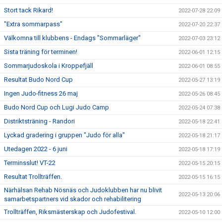
Stort tack Rikard!
2022-07-28 22:09
"Extra sommarpass"
2022-07-20 22:37
Välkomna till klubbens - Endags "Sommarläger"
2022-07-03 23:12
Sista träning för terminen!
2022-06-01 12:15
Sommarjudoskola i Kroppefjäll
2022-06-01 08:55
Resultat Budo Nord Cup
2022-05-27 13:19
Ingen Judo-fitness 26 maj
2022-05-26 08:45
Budo Nord Cup och Lugi Judo Camp
2022-05-24 07:38
Distriktsträning - Randori
2022-05-18 22:41
Lyckad gradering i gruppen "Judo för alla"
2022-05-18 21:17
Utedagen 2022 - 6 juni
2022-05-18 17:19
Terminsslut! VT-22
2022-05-15 20:15
Resultat Trollträffen.
2022-05-15 16:15
Närhälsan Rehab Nösnäs och Judoklubben har nu blivit
2022-05-13 20:06
samarbetspartners vid skador och rehabilitering
Trollträffen, Riksmästerskap och Judofestival.
2022-05-10 12:00