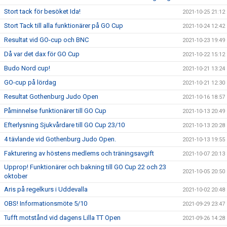
Stort tack för besöket Ida!
2021-10-25 21:12
Stort Tack till alla funktionärer på GO Cup
2021-10-24 12:42
Resultat vid GO-cup och BNC
2021-10-23 19:49
Då var det dax för GO Cup
2021-10-22 15:12
Budo Nord cup!
2021-10-21 13:24
GO-cup på lördag
2021-10-21 12:30
Resultat Gothenburg Judo Open
2021-10-16 18:57
Påminnelse funktionärer till GO Cup
2021-10-13 20:49
Efterlysning Sjukvårdare till GO Cup 23/10
2021-10-13 20:28
4 tävlande vid Gothenburg Judo Open.
2021-10-13 19:55
Fakturering av höstens medlems och träningsavgift
2021-10-07 20:13
Upprop! Funktionärer och bakning till GO Cup 22 och 23
2021-10-05 20:50
oktober
Aris på regelkurs i Uddevalla
2021-10-02 20:48
OBS! Informationsmöte 5/10
2021-09-29 23:47
Tufft motstånd vid dagens Lilla TT Open
2021-09-26 14:28