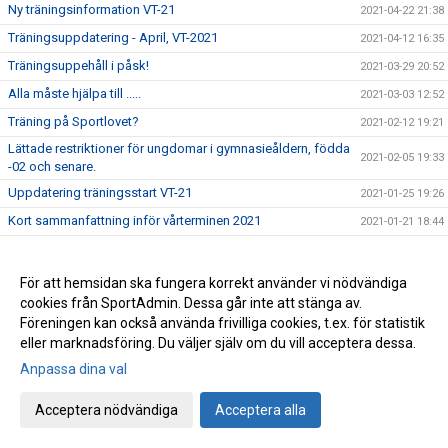
Ny träningsinformation VT-21
2021-04-22 21:38
Träningsuppdatering - April, VT-2021
2021-04-12 16:35
Träningsuppehåll i påsk!
2021-03-29 20:52
Alla måste hjälpa till .....
2021-03-03 12:52
Träning på Sportlovet?
2021-02-12 19:21
Lättade restriktioner för ungdomar i gymnasieåldern, födda
2021-02-05 19:33
-02 och senare.
Uppdatering träningsstart VT-21
2021-01-25 19:26
Kort sammanfattning inför vårterminen 2021
2021-01-21 18:44
Viktigt! - Uppdatera medlemsinformation!
2021-01-20 11:23
Info angående träningsstart VT-21
2021-01-06 15:11
För att hemsidan ska fungera korrekt använder vi nödvändiga
cookies från SportAdmin. Dessa går inte att stänga av.
Ordförande har ordet!
2020-12-22 20:36
Föreningen kan också använda frivilliga cookies, t.ex. för statistik
Årets pristagare 2020 (Året då Covid-19 gäckade oss alla)
2020-12-11 18:01
eller marknadsföring. Du väljer själv om du vill acceptera dessa.
Avslutningsträning för Ungd.gruppen &
Anpassa dina val
2020-12-11 15:27
Avanceradgruppen.
Avslutningsträning för Knatte och Nybörjargrupp!
2020-12-06 19:11
Acceptera nödvändiga
Acceptera alla
Terminsslutet är nära!
2020-12-05 10:55