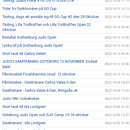
Tävling! Judits Pokal 4 för U9, U15 och U18
2022-10-24 11:19
Tider för funktionärer på GO Cup
2022-10-21 12:13
Tävling, dags att anmäla sig till GO Cup #2 den 29 Oktober
2022-10-18 17:59
Tävling, Lilla Trollträffen och Lilla Trollträffen Open 22
2022-10-16 20:46
Oktober
Resultat Gothenburg Judo Open
2022-10-15 19:20
Lycka till på Gothenburg Judo Open!
2022-10-13 10:20
Stort tack till Carlos Vales!
2022-10-13 09:36
JUDO5 SAMTRÄNING GÖTEBORG 13 NOVEMBER, Endast
2022-10-12 10:06
tjejer
Påminnelse! Föräldramöte onsd. 12 oktober
2022-10-10 19:16
Påminnelse - Gästtränare Carlos Vales 6 dan
2022-10-09 18:43
Gästtränare - Carlos Vales 6 Dan, Alingsås JK
2022-10-09 17:55
Judo-VM i Uzbekistan
2022-10-07 19:43
Stort tack till Ida Lindgren!
2022-10-05 21:32
Göteborg Judo Open och GJO Camp 15-16 oktober
2022-10-05 12:37
Gästtränare - Ida Lindgren
2022-10-02 21:40