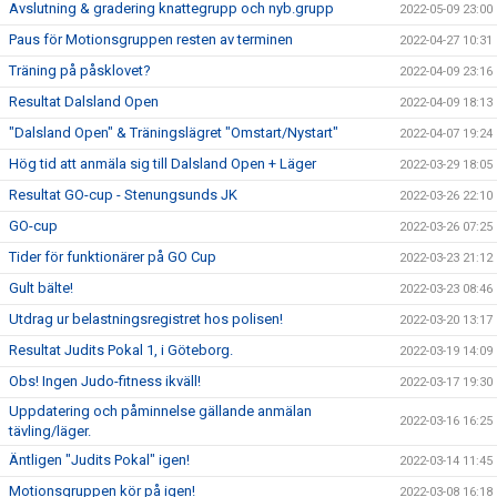
Avslutning & gradering knattegrupp och nyb.grupp
2022-05-09 23:00
Paus för Motionsgruppen resten av terminen
2022-04-27 10:31
Träning på påsklovet?
2022-04-09 23:16
Resultat Dalsland Open
2022-04-09 18:13
"Dalsland Open" & Träningslägret "Omstart/Nystart"
2022-04-07 19:24
Hög tid att anmäla sig till Dalsland Open + Läger
2022-03-29 18:05
Resultat GO-cup - Stenungsunds JK
2022-03-26 22:10
GO-cup
2022-03-26 07:25
Tider för funktionärer på GO Cup
2022-03-23 21:12
Gult bälte!
2022-03-23 08:46
Utdrag ur belastningsregistret hos polisen!
2022-03-20 13:17
Resultat Judits Pokal 1, i Göteborg.
2022-03-19 14:09
Obs! Ingen Judo-fitness ikväll!
2022-03-17 19:30
Uppdatering och påminnelse gällande anmälan
2022-03-16 16:25
tävling/läger.
Äntligen "Judits Pokal" igen!
2022-03-14 11:45
Motionsgruppen kör på igen!
2022-03-08 16:18