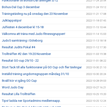
Funktionärer till Bohus-Dal tävlingen 3/12
2022-11-24 20:54
Bohus-Dal Cup 3 december
2022-11-24 19:12
Träningstävling nu på onsdag den 23 November
2022-11-21 17:08
Julklappstips!
2022-11-18 07:45
Julfesten 4 december kl 15-18
2022-11-15 10:44
Välkomna att träna med Judo-fitnessgruppen!
2022-11-14 15:03
Judo5 samträning i Göteborg
2022-11-13 18:18
Resultat Judits Pokal #4
2022-11-12 17:30
Trollträffen #2 den 19-20 November
2022-11-03 19:38
Resultat GO-cup 29/10 - 22
2022-11-01 08:22
Stort Tack till alla funktionärer på GO Cup och fler tävlingar
2022-10-30 21:10
Inställd träning ungdomsgruppen måndag 31/10
2022-10-30 20:24
Ikväll kör vi igång GO Cup
2022-10-28 09:03
Word Judo Day
2022-10-27 16:21
Resultat Lilla Trollträffen
2022-10-25 19:20
Tips! ladda ner Sportadmins medlemsapp.
2022-10-25 12:24