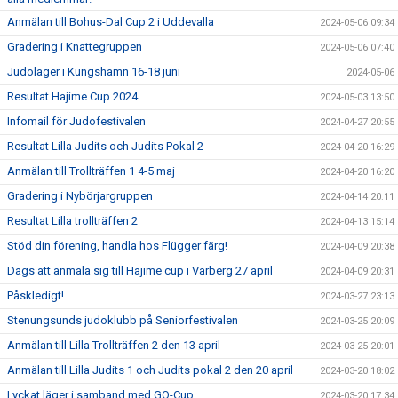
Anmälan till Bohus-Dal Cup 2 i Uddevalla
2024-05-06 09:34
Gradering i Knattegruppen
2024-05-06 07:40
Judoläger i Kungshamn 16-18 juni
2024-05-06
Resultat Hajime Cup 2024
2024-05-03 13:50
Infomail för Judofestivalen
2024-04-27 20:55
Resultat Lilla Judits och Judits Pokal 2
2024-04-20 16:29
Anmälan till Trollträffen 1 4-5 maj
2024-04-20 16:20
Gradering i Nybörjargruppen
2024-04-14 20:11
Resultat Lilla trollträffen 2
2024-04-13 15:14
Stöd din förening, handla hos Flügger färg!
2024-04-09 20:38
Dags att anmäla sig till Hajime cup i Varberg 27 april
2024-04-09 20:31
Påskledigt!
2024-03-27 23:13
Stenungsunds judoklubb på Seniorfestivalen
2024-03-25 20:09
Anmälan till Lilla Trollträffen 2 den 13 april
2024-03-25 20:01
Anmälan till Lilla Judits 1 och Judits pokal 2 den 20 april
2024-03-20 18:02
Lyckat läger i samband med GO-Cup
2024-03-20 17:34