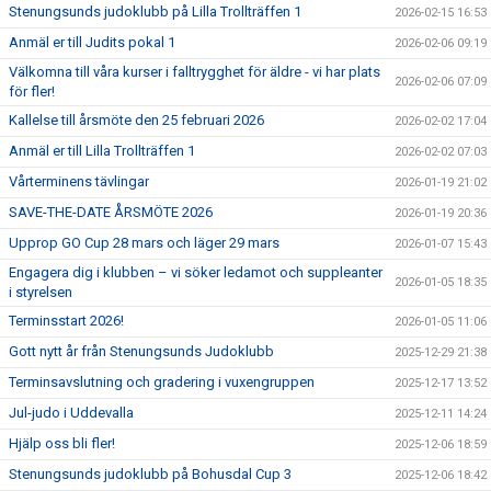
Stenungsunds judoklubb på Lilla Trollträffen 1
2026-02-15 16:53
Anmäl er till Judits pokal 1
2026-02-06 09:19
Välkomna till våra kurser i falltrygghet för äldre - vi har plats
2026-02-06 07:09
för fler!
Kallelse till årsmöte den 25 februari 2026
2026-02-02 17:04
Anmäl er till Lilla Trollträffen 1
2026-02-02 07:03
Vårterminens tävlingar
2026-01-19 21:02
SAVE-THE-DATE ÅRSMÖTE 2026
2026-01-19 20:36
Upprop GO Cup 28 mars och läger 29 mars
2026-01-07 15:43
Engagera dig i klubben – vi söker ledamot och suppleanter
2026-01-05 18:35
i styrelsen
Terminsstart 2026!
2026-01-05 11:06
Gott nytt år från Stenungsunds Judoklubb
2025-12-29 21:38
Terminsavslutning och gradering i vuxengruppen
2025-12-17 13:52
Jul-judo i Uddevalla
2025-12-11 14:24
Hjälp oss bli fler!
2025-12-06 18:59
Stenungsunds judoklubb på Bohusdal Cup 3
2025-12-06 18:42