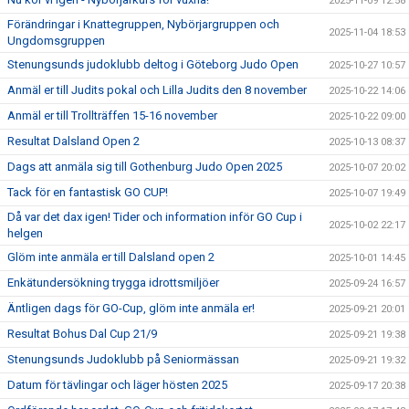
2025-11-09 12:58
Förändringar i Knattegruppen, Nybörjargruppen och
2025-11-04 18:53
Ungdomsgruppen
Stenungsunds judoklubb deltog i Göteborg Judo Open
2025-10-27 10:57
Anmäl er till Judits pokal och Lilla Judits den 8 november
2025-10-22 14:06
Anmäl er till Trollträffen 15-16 november
2025-10-22 09:00
Resultat Dalsland Open 2
2025-10-13 08:37
Dags att anmäla sig till Gothenburg Judo Open 2025
2025-10-07 20:02
Tack för en fantastisk GO CUP!
2025-10-07 19:49
Då var det dax igen! Tider och information inför GO Cup i
2025-10-02 22:17
helgen
Glöm inte anmäla er till Dalsland open 2
2025-10-01 14:45
Enkätundersökning trygga idrottsmiljöer
2025-09-24 16:57
Äntligen dags för GO-Cup, glöm inte anmäla er!
2025-09-21 20:01
Resultat Bohus Dal Cup 21/9
2025-09-21 19:38
Stenungsunds Judoklubb på Seniormässan
2025-09-21 19:32
Datum för tävlingar och läger hösten 2025
2025-09-17 20:38