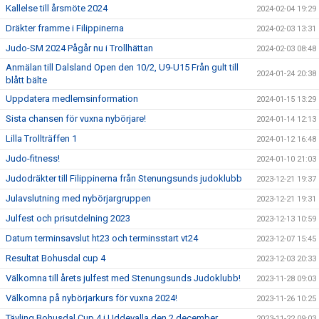
Kallelse till årsmöte 2024
2024-02-04 19:29
Dräkter framme i Filippinerna
2024-02-03 13:31
Judo-SM 2024 Pågår nu i Trollhättan
2024-02-03 08:48
Anmälan till Dalsland Open den 10/2, U9-U15 Från gult till
2024-01-24 20:38
blått bälte
Uppdatera medlemsinformation
2024-01-15 13:29
Sista chansen för vuxna nybörjare!
2024-01-14 12:13
Lilla Trollträffen 1
2024-01-12 16:48
Judo-fitness!
2024-01-10 21:03
Judodräkter till Filippinerna från Stenungsunds judoklubb
2023-12-21 19:37
Julavslutning med nybörjargruppen
2023-12-21 19:31
Julfest och prisutdelning 2023
2023-12-13 10:59
Datum terminsavslut ht23 och terminsstart vt24
2023-12-07 15:45
Resultat Bohusdal cup 4
2023-12-03 20:33
Välkomna till årets julfest med Stenungsunds Judoklubb!
2023-11-28 09:03
Välkomna på nybörjarkurs för vuxna 2024!
2023-11-26 10:25
Tävling Bohusdal Cup 4 i Uddevalla den 2 december
2023-11-22 09:03