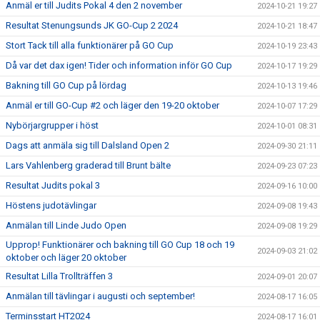
Anmäl er till Judits Pokal 4 den 2 november
2024-10-21 19:27
Resultat Stenungsunds JK GO-Cup 2 2024
2024-10-21 18:47
Stort Tack till alla funktionärer på GO Cup
2024-10-19 23:43
Då var det dax igen! Tider och information inför GO Cup
2024-10-17 19:29
Bakning till GO Cup på lördag
2024-10-13 19:46
Anmäl er till GO-Cup #2 och läger den 19-20 oktober
2024-10-07 17:29
Nybörjargrupper i höst
2024-10-01 08:31
Dags att anmäla sig till Dalsland Open 2
2024-09-30 21:11
Lars Vahlenberg graderad till Brunt bälte
2024-09-23 07:23
Resultat Judits pokal 3
2024-09-16 10:00
Höstens judotävlingar
2024-09-08 19:43
Anmälan till Linde Judo Open
2024-09-08 19:29
Upprop! Funktionärer och bakning till GO Cup 18 och 19
2024-09-03 21:02
oktober och läger 20 oktober
Resultat Lilla Trollträffen 3
2024-09-01 20:07
Anmälan till tävlingar i augusti och september!
2024-08-17 16:05
Terminsstart HT2024
2024-08-17 16:01