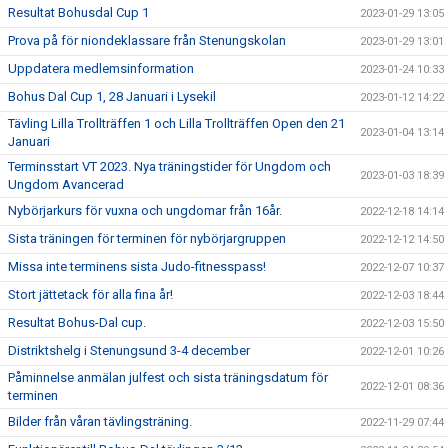
Resultat Bohusdal Cup 1
2023-01-29 13:05
Prova på för niondeklassare från Stenungskolan
2023-01-29 13:01
Uppdatera medlemsinformation
2023-01-24 10:33
Bohus Dal Cup 1, 28 Januari i Lysekil
2023-01-12 14:22
Tävling Lilla Trollträffen 1 och Lilla Trollträffen Open den 21
2023-01-04 13:14
Januari
Terminsstart VT 2023. Nya träningstider för Ungdom och
2023-01-03 18:39
Ungdom Avancerad
Nybörjarkurs för vuxna och ungdomar från 16år.
2022-12-18 14:14
Sista träningen för terminen för nybörjargruppen
2022-12-12 14:50
Missa inte terminens sista Judo-fitnesspass!
2022-12-07 10:37
Stort jättetack för alla fina år!
2022-12-03 18:44
Resultat Bohus-Dal cup.
2022-12-03 15:50
Distriktshelg i Stenungsund 3-4 december
2022-12-01 10:26
Påminnelse anmälan julfest och sista träningsdatum för
2022-12-01 08:36
terminen
Bilder från våran tävlingsträning.
2022-11-29 07:44