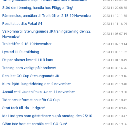
Stöd din förening, handla hos Flügger färg!
2023-11-22 08:55
Påminnelse, anmälan till Trollträffen 2 18-19 November
2023-11-12 11:55
Resultat Judits Pokal #4
2023-11-11 16:09
Välkomna till Stenungsunds JK träningstävling den 22
2023-11-08 07:19
November!
Trollträffen 2 18-19 November
2023-11-07 19:14
Lyckad HLR utbildning
2023-11-03 11:32
Ett par platser kvar till HLR kurs
2023-11-01 18:49
Träning som vanligt på höstlovet.
2023-10-30 14:26
Resultat GO-Cup Stenungsunds JK
2023-10-29 19:16
Kurs i hjärt- lungräddning den 2 november
2023-10-26 19:40
Anmäl er till Judits Pokal 4 den 11 november
2023-10-26 19:30
Tider och information inför GO Cup
2023-10-26 18:42
Stort tack till Ida Lindgren!
2023-10-26 09:45
Ida Lindgren som gästtränare nu på onsdag den 25/10.
2023-10-23 13:47
Glöm inte bort att anmäla er till GO-Cup!
2023-10-22 19:56