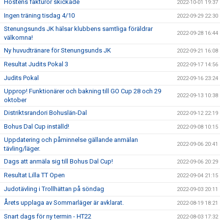
Höstens fakturor skickade
2022-10-01 19:37
Ingen träning tisdag 4/10
2022-09-29 22:30
Stenungsunds JK hälsar klubbens samtliga föräldrar
2022-09-28 16:44
välkomna!
Ny huvudtränare för Stenungsunds JK
2022-09-21 16:08
Resultat Judits Pokal 3
2022-09-17 14:56
Judits Pokal
2022-09-16 23:24
Upprop! Funktionärer och bakning till GO Cup 28 och 29
2022-09-13 10:38
oktober
Distriktsrandori Bohuslän-Dal
2022-09-12 22:19
Bohus Dal Cup inställd!
2022-09-08 10:15
Uppdatering och påminnelse gällande anmälan
2022-09-06 20:41
tävling/läger.
Dags att anmäla sig till Bohus Dal Cup!
2022-09-06 20:29
Resultat Lilla TT Open
2022-09-04 21:15
Judotävling i Trollhättan på söndag
2022-09-03 20:11
Årets upplaga av Sommarläger är avklarat.
2022-08-19 18:21
Snart dags för ny termin - HT22
2022-08-03 17:32