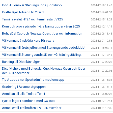
God Jul önskar Stenungsunds judoklubb
2024-12-19 19:45
Grattis Kjell Nilsson till 2 Dan!
2024-12-16 07:38
Terminsavslut HT24 och terminsstart VT25
2024-12-15 11:24
Kom och prova på judo i våra barngrupper våren 2025
2024-12-12 14:14
BohusDal Cup och Newaza Open: tider och information
2024-12-06 11:43
Välkomna på nybörjarkurs för vuxna
2024-12-01 10:53
Välkomna till årets julfest med Stenungsunds Judoklubb!
2024-11-18 07:11
Välkomna till Stenungsunds JK och vår träningstävling!
2024-11-17 17:46
Bakning till Distriktshelgen
2024-11-07 20:26
Distriktshelg med Bohusdal Cup, Newaza Open och läger
2024-11-07 20:06
den 7- 8 december
Tips! Ladda ner Sportadmins medlemsapp
2024-11-06 18:34
Gradering i Avanceratgruppen
2024-11-06 18:13
Anmälan till Lilla Trollträffen 4
2024-11-05 07:23
Lyckat läger i samband med GO-cup
2024-10-27 10:44
Anmäl er till Trollträffen 2 9-10 November
2024-10-21 19:35