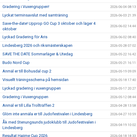
Gradering i Vuxengruppen!
2026-06-04 08:13
Lyckat terminsavslut med samträning
2026-06-03 21:39
Save-the-date! Upprop GO Cup 3 oktober och läger 4
2026-06-02 14:44
oktober
Lyckad Gradering för Aris
2026-06-02 08:40
Lindesberg 2026 och riksmästerskapen
2026-05-28 07:02
SAVE THE DATE Sommarläger & Utedag
2026-05-22 16:42
Budo Nord Cup
2026-05-21 16:11
Anmäl er till Bohusdal cup 2
2026-05-19 09:09
Visuellt träningsschema på hemsidan
2026-05-18 17:40
Lyckad gradering i vuxengruppen
2026-05-17 20:27
Gradering i Vuxengruppen
2026-05-12 08:44
Anmäl er till Lilla Trollträffen 2
2026-04-28 13:58
Glöm inte anmäla er till Judofestivalen i Lindesberg
2026-04-27 10:59
Åk med Stenungsunds judoklubb till Judofestivalen i
2026-04-19 10:02
Lindesberg
Resultat Hajime Cup 2026
2026-04-18 18:33