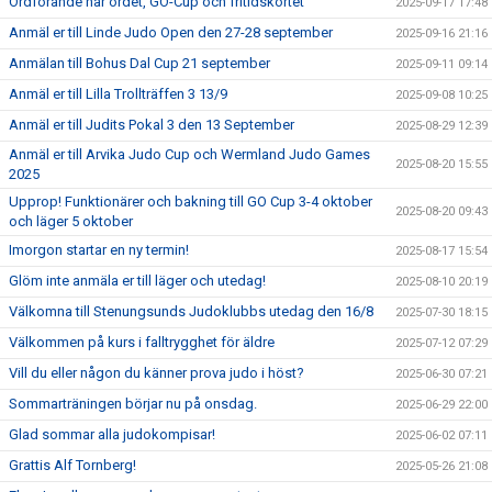
Ordförande har ordet, GO-Cup och fritidskortet
2025-09-17 17:48
Anmäl er till Linde Judo Open den 27-28 september
2025-09-16 21:16
Anmälan till Bohus Dal Cup 21 september
2025-09-11 09:14
Anmäl er till Lilla Trollträffen 3 13/9
2025-09-08 10:25
Anmäl er till Judits Pokal 3 den 13 September
2025-08-29 12:39
Anmäl er till Arvika Judo Cup och Wermland Judo Games
2025-08-20 15:55
2025
Upprop! Funktionärer och bakning till GO Cup 3-4 oktober
2025-08-20 09:43
och läger 5 oktober
Imorgon startar en ny termin!
2025-08-17 15:54
Glöm inte anmäla er till läger och utedag!
2025-08-10 20:19
Välkomna till Stenungsunds Judoklubbs utedag den 16/8
2025-07-30 18:15
Välkommen på kurs i falltrygghet för äldre
2025-07-12 07:29
Vill du eller någon du känner prova judo i höst?
2025-06-30 07:21
Sommarträningen börjar nu på onsdag.
2025-06-29 22:00
Glad sommar alla judokompisar!
2025-06-02 07:11
Grattis Alf Tornberg!
2025-05-26 21:08