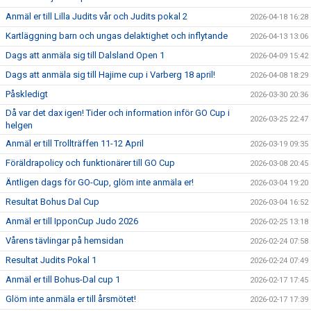
Anmäl er till Lilla Judits vår och Judits pokal 2
2026-04-18 16:28
Kartläggning barn och ungas delaktighet och inflytande
2026-04-13 13:06
Dags att anmäla sig till Dalsland Open 1
2026-04-09 15:42
Dags att anmäla sig till Hajime cup i Varberg 18 april!
2026-04-08 18:29
Påskledigt
2026-03-30 20:36
Då var det dax igen! Tider och information inför GO Cup i
2026-03-25 22:47
helgen
Anmäl er till Trollträffen 11-12 April
2026-03-19 09:35
Föräldrapolicy och funktionärer till GO Cup
2026-03-08 20:45
Äntligen dags för GO-Cup, glöm inte anmäla er!
2026-03-04 19:20
Resultat Bohus Dal Cup
2026-03-04 16:52
Anmäl er till IpponCup Judo 2026
2026-02-25 13:18
Vårens tävlingar på hemsidan
2026-02-24 07:58
Resultat Judits Pokal 1
2026-02-24 07:49
Anmäl er till Bohus-Dal cup 1
2026-02-17 17:45
Glöm inte anmäla er till årsmötet!
2026-02-17 17:39