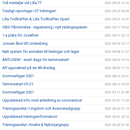
Två medaljer vid Lilla TT
2021-09-25 14:16
Trevligt reportage i ST tidningen!
2021-09-22 09:49
Lilla Trollträffen & Lilla Trollträffen Open!
2021-09-21 16:07
OBS! Påminnelse - registrering i nytt tävlingssystem
2021-09-17 19:02
1:a plats för Josefine!
2021-09-11 22:13
Jossan åker till Lindesberg
2021-09-10 10:17
Nytt system för anmälan till tävlingar och läger
2021-09-08 21:37
ÄNTLIGEN! - snart dags för terminsstart!
2021-08-23 19:19
Alf uppvaktad på sin 80-årsdag
2021-08-20 17:15
Sommarläger 2021
2021-08-16 22:41
Terminsstart HT-21
2021-08-13 10:23
Sommarläger 2021
2021-07-17 21:30
Uppdaterad info med anledning av coronavirus!
2021-07-01 17:24
Träningsavslut i Ungdom och Avanceradgrupp
2021-06-02 21:14
Uppdaterad träningsinformation!
2021-05-31 22:15
Träningsavslut i Knatte & Nybörjargrupp.
2021-05-30 21:50