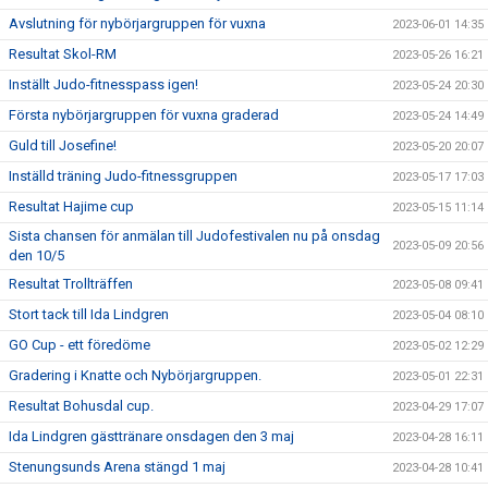
Avslutning för nybörjargruppen för vuxna
2023-06-01 14:35
Resultat Skol-RM
2023-05-26 16:21
Inställt Judo-fitnesspass igen!
2023-05-24 20:30
Första nybörjargruppen för vuxna graderad
2023-05-24 14:49
Guld till Josefine!
2023-05-20 20:07
Inställd träning Judo-fitnessgruppen
2023-05-17 17:03
Resultat Hajime cup
2023-05-15 11:14
Sista chansen för anmälan till Judofestivalen nu på onsdag
2023-05-09 20:56
den 10/5
Resultat Trollträffen
2023-05-08 09:41
Stort tack till Ida Lindgren
2023-05-04 08:10
GO Cup - ett föredöme
2023-05-02 12:29
Gradering i Knatte och Nybörjargruppen.
2023-05-01 22:31
Resultat Bohusdal cup.
2023-04-29 17:07
Ida Lindgren gästtränare onsdagen den 3 maj
2023-04-28 16:11
Stenungsunds Arena stängd 1 maj
2023-04-28 10:41