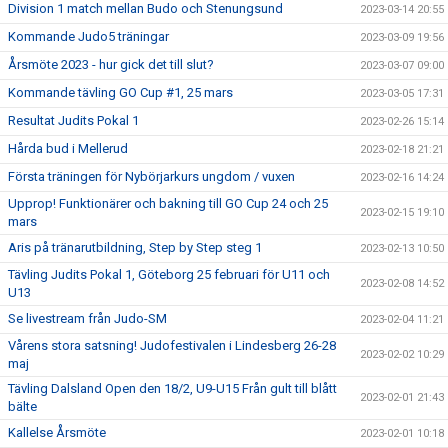
Division 1 match mellan Budo och Stenungsund
2023-03-14 20:55
Kommande Judo5 träningar
2023-03-09 19:56
Årsmöte 2023 - hur gick det till slut?
2023-03-07 09:00
Kommande tävling GO Cup #1, 25 mars
2023-03-05 17:31
Resultat Judits Pokal 1
2023-02-26 15:14
Hårda bud i Mellerud
2023-02-18 21:21
Första träningen för Nybörjarkurs ungdom / vuxen
2023-02-16 14:24
Upprop! Funktionärer och bakning till GO Cup 24 och 25
2023-02-15 19:10
mars
Aris på tränarutbildning, Step by Step steg 1
2023-02-13 10:50
Tävling Judits Pokal 1, Göteborg 25 februari för U11 och
2023-02-08 14:52
U13
Se livestream från Judo-SM
2023-02-04 11:21
Vårens stora satsning! Judofestivalen i Lindesberg 26-28
2023-02-02 10:29
maj
Tävling Dalsland Open den 18/2, U9-U15 Från gult till blått
2023-02-01 21:43
bälte
Kallelse Årsmöte
2023-02-01 10:18