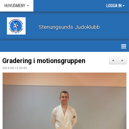
HUVUDMENY
LOGGA IN
Stenungsunds Judoklubb
HEM
Gradering i motionsgruppen
<
>
2014-05-13 23:43
FÖRBUNDSNYHETER
BILDER
BÖRJA TRÄNA JUDO
BLI MEDLEM
VECKOSCHEMA