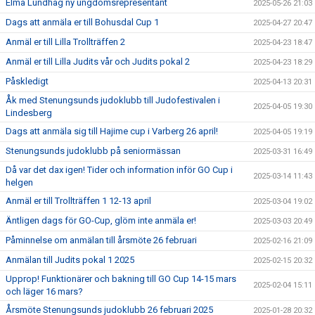
Elma Lundhag ny ungdomsrepresentant
2025-05-26 21:03
Dags att anmäla er till Bohusdal Cup 1
2025-04-27 20:47
Anmäl er till Lilla Trollträffen 2
2025-04-23 18:47
Anmäl er till Lilla Judits vår och Judits pokal 2
2025-04-23 18:29
Påskledigt
2025-04-13 20:31
Åk med Stenungsunds judoklubb till Judofestivalen i
2025-04-05 19:30
Lindesberg
Dags att anmäla sig till Hajime cup i Varberg 26 april!
2025-04-05 19:19
Stenungsunds judoklubb på seniormässan
2025-03-31 16:49
Då var det dax igen! Tider och information inför GO Cup i
2025-03-14 11:43
helgen
Anmäl er till Trollträffen 1 12-13 april
2025-03-04 19:02
Äntligen dags för GO-Cup, glöm inte anmäla er!
2025-03-03 20:49
Påminnelse om anmälan till årsmöte 26 februari
2025-02-16 21:09
Anmälan till Judits pokal 1 2025
2025-02-15 20:32
Upprop! Funktionärer och bakning till GO Cup 14-15 mars
2025-02-04 15:11
och läger 16 mars?
Årsmöte Stenungsunds judoklubb 26 februari 2025
2025-01-28 20:32