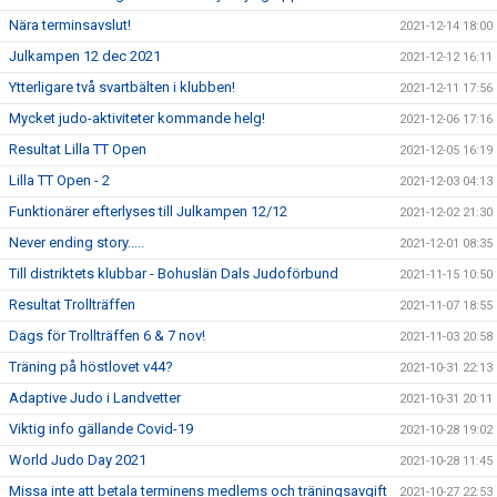
Nära terminsavslut!
2021-12-14 18:00
Julkampen 12 dec 2021
2021-12-12 16:11
Ytterligare två svartbälten i klubben!
2021-12-11 17:56
Mycket judo-aktiviteter kommande helg!
2021-12-06 17:16
Resultat Lilla TT Open
2021-12-05 16:19
Lilla TT Open - 2
2021-12-03 04:13
Funktionärer efterlyses till Julkampen 12/12
2021-12-02 21:30
Never ending story.....
2021-12-01 08:35
Till distriktets klubbar - Bohuslän Dals Judoförbund
2021-11-15 10:50
Resultat Trollträffen
2021-11-07 18:55
Dags för Trollträffen 6 & 7 nov!
2021-11-03 20:58
Träning på höstlovet v44?
2021-10-31 22:13
Adaptive Judo i Landvetter
2021-10-31 20:11
Viktig info gällande Covid-19
2021-10-28 19:02
World Judo Day 2021
2021-10-28 11:45
Missa inte att betala terminens medlems och träningsavgift
2021-10-27 22:53