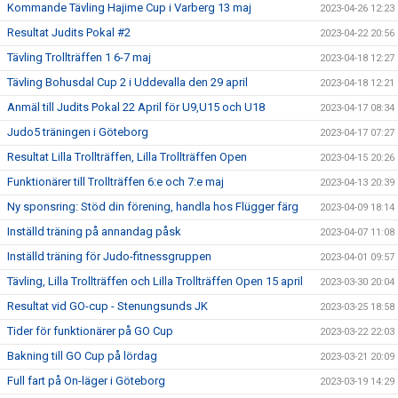
Kommande Tävling Hajime Cup i Varberg 13 maj
2023-04-26 12:23
Resultat Judits Pokal #2
2023-04-22 20:56
Tävling Trollträffen 1 6-7 maj
2023-04-18 12:27
Tävling Bohusdal Cup 2 i Uddevalla den 29 april
2023-04-18 12:21
Anmäl till Judits Pokal 22 April för U9,U15 och U18
2023-04-17 08:34
Judo5 träningen i Göteborg
2023-04-17 07:27
Resultat Lilla Trollträffen, Lilla Trollträffen Open
2023-04-15 20:26
Funktionärer till Trollträffen 6:e och 7:e maj
2023-04-13 20:39
Ny sponsring: Stöd din förening, handla hos Flügger färg
2023-04-09 18:14
Inställd träning på annandag påsk
2023-04-07 11:08
Inställd träning för Judo-fitnessgruppen
2023-04-01 09:57
Tävling, Lilla Trollträffen och Lilla Trollträffen Open 15 april
2023-03-30 20:04
Resultat vid GO-cup - Stenungsunds JK
2023-03-25 18:58
Tider för funktionärer på GO Cup
2023-03-22 22:03
Bakning till GO Cup på lördag
2023-03-21 20:09
Full fart på On-läger i Göteborg
2023-03-19 14:29