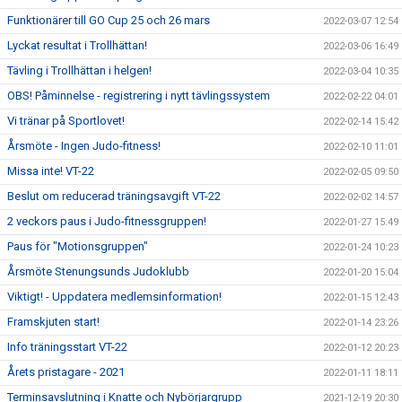
Funktionärer till GO Cup 25 och 26 mars
2022-03-07 12:54
Lyckat resultat i Trollhättan!
2022-03-06 16:49
Tävling i Trollhättan i helgen!
2022-03-04 10:35
OBS! Påminnelse - registrering i nytt tävlingssystem
2022-02-22 04:01
Vi tränar på Sportlovet!
2022-02-14 15:42
Årsmöte - Ingen Judo-fitness!
2022-02-10 11:01
Missa inte! VT-22
2022-02-05 09:50
Beslut om reducerad träningsavgift VT-22
2022-02-02 14:57
2 veckors paus i Judo-fitnessgruppen!
2022-01-27 15:49
Paus för "Motionsgruppen"
2022-01-24 10:23
Årsmöte Stenungsunds Judoklubb
2022-01-20 15:04
Viktigt! - Uppdatera medlemsinformation!
2022-01-15 12:43
Framskjuten start!
2022-01-14 23:26
Info träningsstart VT-22
2022-01-12 20:23
Årets pristagare - 2021
2022-01-11 18:11
Terminsavslutning i Knatte och Nybörjargrupp
2021-12-19 20:30