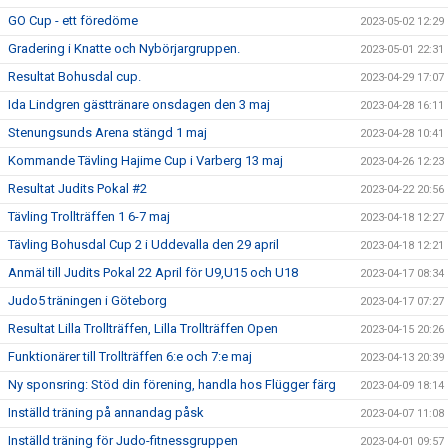
GO Cup - ett föredöme
2023-05-02 12:29
Gradering i Knatte och Nybörjargruppen.
2023-05-01 22:31
Resultat Bohusdal cup.
2023-04-29 17:07
Ida Lindgren gästtränare onsdagen den 3 maj
2023-04-28 16:11
Stenungsunds Arena stängd 1 maj
2023-04-28 10:41
Kommande Tävling Hajime Cup i Varberg 13 maj
2023-04-26 12:23
Resultat Judits Pokal #2
2023-04-22 20:56
Tävling Trollträffen 1 6-7 maj
2023-04-18 12:27
Tävling Bohusdal Cup 2 i Uddevalla den 29 april
2023-04-18 12:21
Anmäl till Judits Pokal 22 April för U9,U15 och U18
2023-04-17 08:34
Judo5 träningen i Göteborg
2023-04-17 07:27
Resultat Lilla Trollträffen, Lilla Trollträffen Open
2023-04-15 20:26
Funktionärer till Trollträffen 6:e och 7:e maj
2023-04-13 20:39
Ny sponsring: Stöd din förening, handla hos Flügger färg
2023-04-09 18:14
Inställd träning på annandag påsk
2023-04-07 11:08
Inställd träning för Judo-fitnessgruppen
2023-04-01 09:57