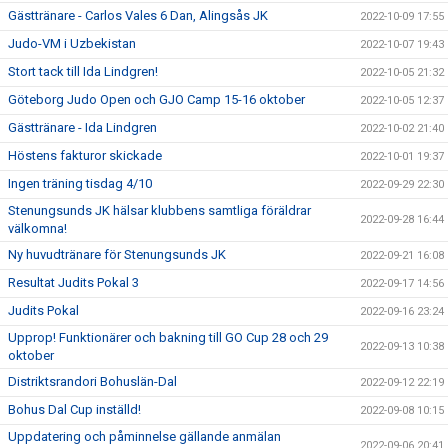
Gästtränare - Carlos Vales 6 Dan, Alingsås JK
2022-10-09 17:55
Judo-VM i Uzbekistan
2022-10-07 19:43
Stort tack till Ida Lindgren!
2022-10-05 21:32
Göteborg Judo Open och GJO Camp 15-16 oktober
2022-10-05 12:37
Gästtränare - Ida Lindgren
2022-10-02 21:40
Höstens fakturor skickade
2022-10-01 19:37
Ingen träning tisdag 4/10
2022-09-29 22:30
Stenungsunds JK hälsar klubbens samtliga föräldrar
2022-09-28 16:44
välkomna!
Ny huvudtränare för Stenungsunds JK
2022-09-21 16:08
Resultat Judits Pokal 3
2022-09-17 14:56
Judits Pokal
2022-09-16 23:24
Upprop! Funktionärer och bakning till GO Cup 28 och 29
2022-09-13 10:38
oktober
Distriktsrandori Bohuslän-Dal
2022-09-12 22:19
Bohus Dal Cup inställd!
2022-09-08 10:15
Uppdatering och påminnelse gällande anmälan
2022-09-06 20:41