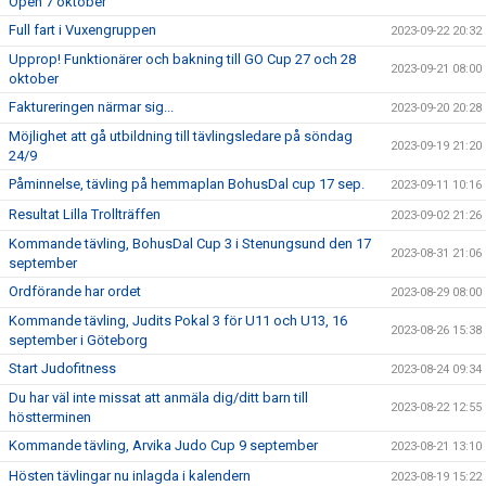
Open 7 oktober
Full fart i Vuxengruppen
2023-09-22 20:32
Upprop! Funktionärer och bakning till GO Cup 27 och 28
2023-09-21 08:00
oktober
Faktureringen närmar sig...
2023-09-20 20:28
Möjlighet att gå utbildning till tävlingsledare på söndag
2023-09-19 21:20
24/9
Påminnelse, tävling på hemmaplan BohusDal cup 17 sep.
2023-09-11 10:16
Resultat Lilla Trollträffen
2023-09-02 21:26
Kommande tävling, BohusDal Cup 3 i Stenungsund den 17
2023-08-31 21:06
september
Ordförande har ordet
2023-08-29 08:00
Kommande tävling, Judits Pokal 3 för U11 och U13, 16
2023-08-26 15:38
september i Göteborg
Start Judofitness
2023-08-24 09:34
Du har väl inte missat att anmäla dig/ditt barn till
2023-08-22 12:55
höstterminen
Kommande tävling, Arvika Judo Cup 9 september
2023-08-21 13:10
Hösten tävlingar nu inlagda i kalendern
2023-08-19 15:22