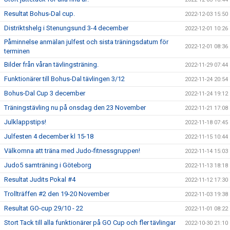
Resultat Bohus-Dal cup.
2022-12-03 15:50
Distriktshelg i Stenungsund 3-4 december
2022-12-01 10:26
Påminnelse anmälan julfest och sista träningsdatum för
2022-12-01 08:36
terminen
Bilder från våran tävlingsträning.
2022-11-29 07:44
Funktionärer till Bohus-Dal tävlingen 3/12
2022-11-24 20:54
Bohus-Dal Cup 3 december
2022-11-24 19:12
Träningstävling nu på onsdag den 23 November
2022-11-21 17:08
Julklappstips!
2022-11-18 07:45
Julfesten 4 december kl 15-18
2022-11-15 10:44
Välkomna att träna med Judo-fitnessgruppen!
2022-11-14 15:03
Judo5 samträning i Göteborg
2022-11-13 18:18
Resultat Judits Pokal #4
2022-11-12 17:30
Trollträffen #2 den 19-20 November
2022-11-03 19:38
Resultat GO-cup 29/10 - 22
2022-11-01 08:22
Stort Tack till alla funktionärer på GO Cup och fler tävlingar
2022-10-30 21:10