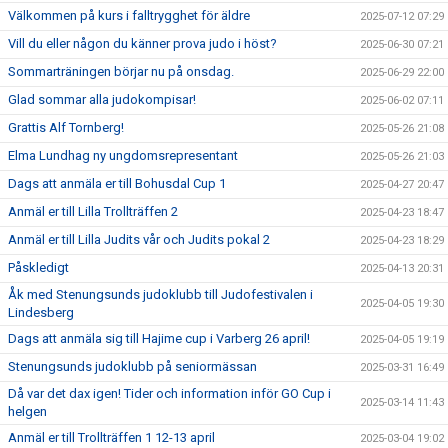
Välkommen på kurs i falltrygghet för äldre
2025-07-12 07:29
Vill du eller någon du känner prova judo i höst?
2025-06-30 07:21
Sommarträningen börjar nu på onsdag.
2025-06-29 22:00
Glad sommar alla judokompisar!
2025-06-02 07:11
Grattis Alf Tornberg!
2025-05-26 21:08
Elma Lundhag ny ungdomsrepresentant
2025-05-26 21:03
Dags att anmäla er till Bohusdal Cup 1
2025-04-27 20:47
Anmäl er till Lilla Trollträffen 2
2025-04-23 18:47
Anmäl er till Lilla Judits vår och Judits pokal 2
2025-04-23 18:29
Påskledigt
2025-04-13 20:31
Åk med Stenungsunds judoklubb till Judofestivalen i
2025-04-05 19:30
Lindesberg
Dags att anmäla sig till Hajime cup i Varberg 26 april!
2025-04-05 19:19
Stenungsunds judoklubb på seniormässan
2025-03-31 16:49
Då var det dax igen! Tider och information inför GO Cup i
2025-03-14 11:43
helgen
Anmäl er till Trollträffen 1 12-13 april
2025-03-04 19:02