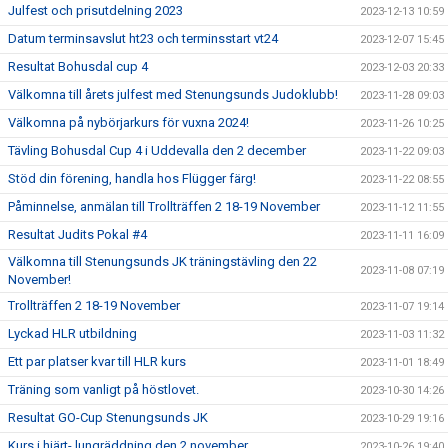
Julfest och prisutdelning 2023
2023-12-13 10:59
Datum terminsavslut ht23 och terminsstart vt24
2023-12-07 15:45
Resultat Bohusdal cup 4
2023-12-03 20:33
Välkomna till årets julfest med Stenungsunds Judoklubb!
2023-11-28 09:03
Välkomna på nybörjarkurs för vuxna 2024!
2023-11-26 10:25
Tävling Bohusdal Cup 4 i Uddevalla den 2 december
2023-11-22 09:03
Stöd din förening, handla hos Flügger färg!
2023-11-22 08:55
Påminnelse, anmälan till Trollträffen 2 18-19 November
2023-11-12 11:55
Resultat Judits Pokal #4
2023-11-11 16:09
Välkomna till Stenungsunds JK träningstävling den 22
2023-11-08 07:19
November!
Trollträffen 2 18-19 November
2023-11-07 19:14
Lyckad HLR utbildning
2023-11-03 11:32
Ett par platser kvar till HLR kurs
2023-11-01 18:49
Träning som vanligt på höstlovet.
2023-10-30 14:26
Resultat GO-Cup Stenungsunds JK
2023-10-29 19:16
Kurs i hjärt- lungräddning den 2 november
2023-10-26 19:40