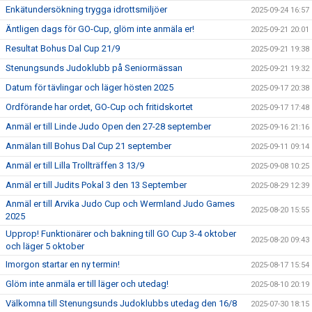
Enkätundersökning trygga idrottsmiljöer
2025-09-24 16:57
Äntligen dags för GO-Cup, glöm inte anmäla er!
2025-09-21 20:01
Resultat Bohus Dal Cup 21/9
2025-09-21 19:38
Stenungsunds Judoklubb på Seniormässan
2025-09-21 19:32
Datum för tävlingar och läger hösten 2025
2025-09-17 20:38
Ordförande har ordet, GO-Cup och fritidskortet
2025-09-17 17:48
Anmäl er till Linde Judo Open den 27-28 september
2025-09-16 21:16
Anmälan till Bohus Dal Cup 21 september
2025-09-11 09:14
Anmäl er till Lilla Trollträffen 3 13/9
2025-09-08 10:25
Anmäl er till Judits Pokal 3 den 13 September
2025-08-29 12:39
Anmäl er till Arvika Judo Cup och Wermland Judo Games
2025-08-20 15:55
2025
Upprop! Funktionärer och bakning till GO Cup 3-4 oktober
2025-08-20 09:43
och läger 5 oktober
Imorgon startar en ny termin!
2025-08-17 15:54
Glöm inte anmäla er till läger och utedag!
2025-08-10 20:19
Välkomna till Stenungsunds Judoklubbs utedag den 16/8
2025-07-30 18:15