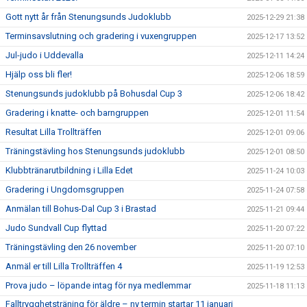
Gott nytt år från Stenungsunds Judoklubb
2025-12-29 21:38
Terminsavslutning och gradering i vuxengruppen
2025-12-17 13:52
Jul-judo i Uddevalla
2025-12-11 14:24
Hjälp oss bli fler!
2025-12-06 18:59
Stenungsunds judoklubb på Bohusdal Cup 3
2025-12-06 18:42
Gradering i knatte- och barngruppen
2025-12-01 11:54
Resultat Lilla Trollträffen
2025-12-01 09:06
Träningstävling hos Stenungsunds judoklubb
2025-12-01 08:50
Klubbtränarutbildning i Lilla Edet
2025-11-24 10:03
Gradering i Ungdomsgruppen
2025-11-24 07:58
Anmälan till Bohus-Dal Cup 3 i Brastad
2025-11-21 09:44
Judo Sundvall Cup flyttad
2025-11-20 07:22
Träningstävling den 26 november
2025-11-20 07:10
Anmäl er till Lilla Trollträffen 4
2025-11-19 12:53
Prova judo – löpande intag för nya medlemmar
2025-11-18 11:13
Falltrygghetsträning för äldre – ny termin startar 11 januari