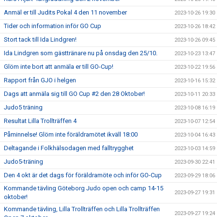
Anmäl er till Judits Pokal 4 den 11 november
2023-10-26 19:30
Tider och information inför GO Cup
2023-10-26 18:42
Stort tack till Ida Lindgren!
2023-10-26 09:45
Ida Lindgren som gästtränare nu på onsdag den 25/10.
2023-10-23 13:47
Glöm inte bort att anmäla er till GO-Cup!
2023-10-22 19:56
Rapport från GJO i helgen
2023-10-16 15:32
Dags att anmäla sig till GO Cup #2 den 28 Oktober!
2023-10-11 20:33
Judo5 träning
2023-10-08 16:19
Resultat Lilla Trollträffen 4
2023-10-07 12:54
Påminnelse! Glöm inte föräldramötet ikväll 18:00
2023-10-04 16:43
Deltagande i Folkhälsodagen med falltrygghet
2023-10-03 14:59
Judo5-träning
2023-09-30 22:41
Den 4 okt är det dags för föräldramöte och inför GO-Cup
2023-09-29 18:06
Kommande tävling Göteborg Judo open och camp 14-15
2023-09-27 19:31
oktober!
Kommande tävling, Lilla Trollträffen och Lilla Trollträffen
2023-09-27 19:24