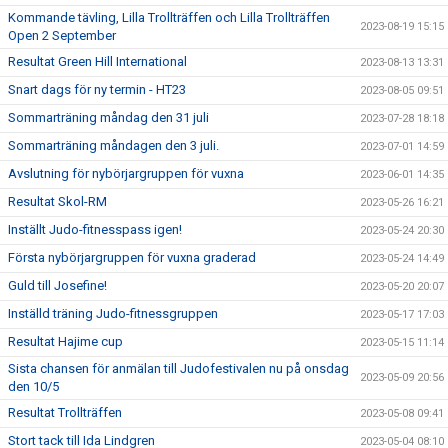
Kommande tävling, Lilla Trollträffen och Lilla Trollträffen
2023-08-19 15:15
Open 2 September
Resultat Green Hill International
2023-08-13 13:31
Snart dags för ny termin - HT23
2023-08-05 09:51
Sommarträning måndag den 31 juli
2023-07-28 18:18
Sommarträning måndagen den 3 juli.
2023-07-01 14:59
Avslutning för nybörjargruppen för vuxna
2023-06-01 14:35
Resultat Skol-RM
2023-05-26 16:21
Inställt Judo-fitnesspass igen!
2023-05-24 20:30
Första nybörjargruppen för vuxna graderad
2023-05-24 14:49
Guld till Josefine!
2023-05-20 20:07
Inställd träning Judo-fitnessgruppen
2023-05-17 17:03
Resultat Hajime cup
2023-05-15 11:14
Sista chansen för anmälan till Judofestivalen nu på onsdag
2023-05-09 20:56
den 10/5
Resultat Trollträffen
2023-05-08 09:41
Stort tack till Ida Lindgren
2023-05-04 08:10