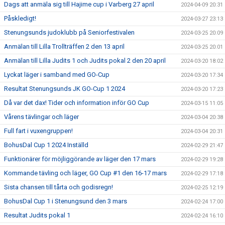
Dags att anmäla sig till Hajime cup i Varberg 27 april
2024-04-09 20:31
Påskledigt!
2024-03-27 23:13
Stenungsunds judoklubb på Seniorfestivalen
2024-03-25 20:09
Anmälan till Lilla Trollträffen 2 den 13 april
2024-03-25 20:01
Anmälan till Lilla Judits 1 och Judits pokal 2 den 20 april
2024-03-20 18:02
Lyckat läger i samband med GO-Cup
2024-03-20 17:34
Resultat Stenungsunds JK GO-Cup 1 2024
2024-03-20 17:23
Då var det dax! Tider och information inför GO Cup
2024-03-15 11:05
Vårens tävlingar och läger
2024-03-04 20:38
Full fart i vuxengruppen!
2024-03-04 20:31
BohusDal Cup 1 2024 Inställd
2024-02-29 21:47
Funktionärer för möjliggörande av läger den 17 mars
2024-02-29 19:28
Kommande tävling och läger, GO Cup #1 den 16-17 mars
2024-02-29 17:18
Sista chansen till tårta och godisregn!
2024-02-25 12:19
BohusDal Cup 1 i Stenungsund den 3 mars
2024-02-24 17:00
Resultat Judits pokal 1
2024-02-24 16:10