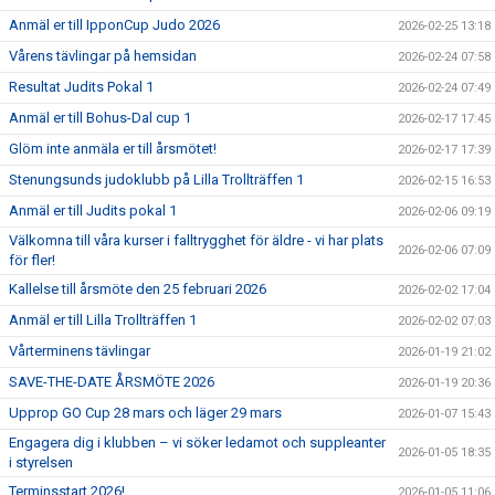
Anmäl er till IpponCup Judo 2026
2026-02-25 13:18
Vårens tävlingar på hemsidan
2026-02-24 07:58
Resultat Judits Pokal 1
2026-02-24 07:49
Anmäl er till Bohus-Dal cup 1
2026-02-17 17:45
Glöm inte anmäla er till årsmötet!
2026-02-17 17:39
Stenungsunds judoklubb på Lilla Trollträffen 1
2026-02-15 16:53
Anmäl er till Judits pokal 1
2026-02-06 09:19
Välkomna till våra kurser i falltrygghet för äldre - vi har plats
2026-02-06 07:09
för fler!
Kallelse till årsmöte den 25 februari 2026
2026-02-02 17:04
Anmäl er till Lilla Trollträffen 1
2026-02-02 07:03
Vårterminens tävlingar
2026-01-19 21:02
SAVE-THE-DATE ÅRSMÖTE 2026
2026-01-19 20:36
Upprop GO Cup 28 mars och läger 29 mars
2026-01-07 15:43
Engagera dig i klubben – vi söker ledamot och suppleanter
2026-01-05 18:35
i styrelsen
Terminsstart 2026!
2026-01-05 11:06