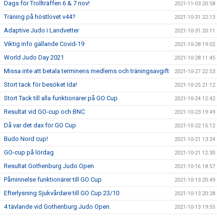
Dags för Trollträffen 6 & 7 nov!
2021-11-03 20:58
Träning på höstlovet v44?
2021-10-31 22:13
Adaptive Judo i Landvetter
2021-10-31 20:11
Viktig info gällande Covid-19
2021-10-28 19:02
World Judo Day 2021
2021-10-28 11:45
Missa inte att betala terminens medlems och träningsavgift
2021-10-27 22:53
Stort tack för besöket Ida!
2021-10-25 21:12
Stort Tack till alla funktionärer på GO Cup
2021-10-24 12:42
Resultat vid GO-cup och BNC
2021-10-23 19:49
Då var det dax för GO Cup
2021-10-22 15:12
Budo Nord cup!
2021-10-21 13:24
GO-cup på lördag
2021-10-21 12:30
Resultat Gothenburg Judo Open
2021-10-16 18:57
Påminnelse funktionärer till GO Cup
2021-10-13 20:49
Efterlysning Sjukvårdare till GO Cup 23/10
2021-10-13 20:28
4 tävlande vid Gothenburg Judo Open.
2021-10-13 19:55