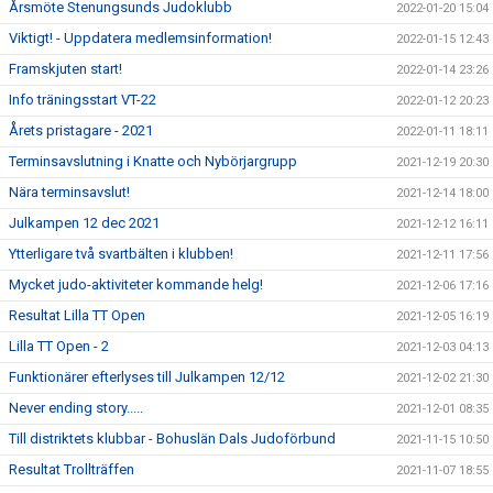
Årsmöte Stenungsunds Judoklubb
2022-01-20 15:04
Viktigt! - Uppdatera medlemsinformation!
2022-01-15 12:43
Framskjuten start!
2022-01-14 23:26
Info träningsstart VT-22
2022-01-12 20:23
Årets pristagare - 2021
2022-01-11 18:11
Terminsavslutning i Knatte och Nybörjargrupp
2021-12-19 20:30
Nära terminsavslut!
2021-12-14 18:00
Julkampen 12 dec 2021
2021-12-12 16:11
Ytterligare två svartbälten i klubben!
2021-12-11 17:56
Mycket judo-aktiviteter kommande helg!
2021-12-06 17:16
Resultat Lilla TT Open
2021-12-05 16:19
Lilla TT Open - 2
2021-12-03 04:13
Funktionärer efterlyses till Julkampen 12/12
2021-12-02 21:30
Never ending story.....
2021-12-01 08:35
Till distriktets klubbar - Bohuslän Dals Judoförbund
2021-11-15 10:50
Resultat Trollträffen
2021-11-07 18:55