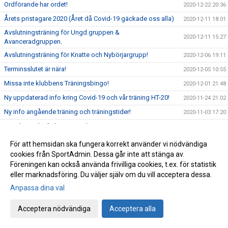
Ordförande har ordet!
2020-12-22 20:36
Årets pristagare 2020 (Året då Covid-19 gäckade oss alla)
2020-12-11 18:01
Avslutningsträning för Ungd.gruppen &
2020-12-11 15:27
Avanceradgruppen.
Avslutningsträning för Knatte och Nybörjargrupp!
2020-12-06 19:11
Terminsslutet är nära!
2020-12-05 10:55
Missa inte klubbens Träningsbingo!
2020-12-01 21:48
Ny uppdaterad info kring Covid-19 och vår träning HT-20!
2020-11-24 21:02
Ny info angående träning och träningstider!
2020-11-03 17:20
Uppdaterad info kring Covid-19
2020-10-31 12:32
Beslut om skärpta allmänna råd!
2020-10-29 15:45
För att hemsidan ska fungera korrekt använder vi nödvändiga
cookies från SportAdmin. Dessa går inte att stänga av.
Träning på Höstlovet?
2020-10-25 22:09
Föreningen kan också använda frivilliga cookies, t.ex. för statistik
Resultat Bohus-dal Cup
2020-10-04 13:30
eller marknadsföring. Du väljer själv om du vill acceptera dessa.
Resultat Kroppefjällskampen
2020-09-27 18:24
Anpassa dina val
Kroppefjällskampen, sönd. 27/9
2020-09-25 13:05
Acceptera nödvändiga
Acceptera alla
Inställd träning Knatte och Nybörjare!
2020-09-23 22:19
Kenny Kling på besök i Katagruppen!
2020-09-23 09:55