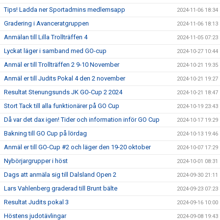
Tips! Ladda ner Sportadmins medlemsapp
2024-11-06 18:34
Gradering i Avanceratgruppen
2024-11-06 18:13
Anmälan till Lilla Trollträffen 4
2024-11-05 07:23
Lyckat läger i samband med GO-cup
2024-10-27 10:44
Anmäl er till Trollträffen 2 9-10 November
2024-10-21 19:35
Anmäl er till Judits Pokal 4 den 2 november
2024-10-21 19:27
Resultat Stenungsunds JK GO-Cup 2 2024
2024-10-21 18:47
Stort Tack till alla funktionärer på GO Cup
2024-10-19 23:43
Då var det dax igen! Tider och information inför GO Cup
2024-10-17 19:29
Bakning till GO Cup på lördag
2024-10-13 19:46
Anmäl er till GO-Cup #2 och läger den 19-20 oktober
2024-10-07 17:29
Nybörjargrupper i höst
2024-10-01 08:31
Dags att anmäla sig till Dalsland Open 2
2024-09-30 21:11
Lars Vahlenberg graderad till Brunt bälte
2024-09-23 07:23
Resultat Judits pokal 3
2024-09-16 10:00
Höstens judotävlingar
2024-09-08 19:43