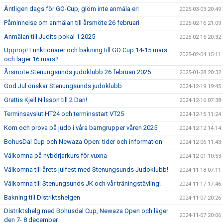
Äntligen dags för GO-Cup, glöm inte anmäla er!
2025-03-03 20:49
Påminnelse om anmälan till årsmöte 26 februari
2025-02-16 21:09
Anmälan till Judits pokal 1 2025
2025-02-15 20:32
Upprop! Funktionärer och bakning till GO Cup 14-15 mars
2025-02-04 15:11
och läger 16 mars?
Årsmöte Stenungsunds judoklubb 26 februari 2025
2025-01-28 20:32
God Jul önskar Stenungsunds judoklubb
2024-12-19 19:45
Grattis Kjell Nilsson till 2 Dan!
2024-12-16 07:38
Terminsavslut HT24 och terminsstart VT25
2024-12-15 11:24
Kom och prova på judo i våra barngrupper våren 2025
2024-12-12 14:14
BohusDal Cup och Newaza Open: tider och information
2024-12-06 11:43
Välkomna på nybörjarkurs för vuxna
2024-12-01 10:53
Välkomna till årets julfest med Stenungsunds Judoklubb!
2024-11-18 07:11
Välkomna till Stenungsunds JK och vår träningstävling!
2024-11-17 17:46
Bakning till Distriktshelgen
2024-11-07 20:26
Distriktshelg med Bohusdal Cup, Newaza Open och läger
2024-11-07 20:06
den 7- 8 december