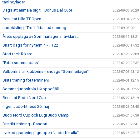
tävling/läger.
Dags att anmäla sig till Bohus Dal Cup!
2022-09-06 20:29
Resultat Lilla TT Open
2022-09-04 21:15
Judotävling i Trollhättan på söndag
2022-09-03 20:11
Årets upplaga av Sommarläger är avklarat.
2022-08-19 18:21
Snart dags för ny termin - HT22
2022-08-03 17:32
Stort tack Rikard!
2022-07-28 22:09
"Extra sommarpass"
2022-07-20 22:37
Välkomna till klubbens - Endags "Sommarläger"
2022-07-03 23:12
Sista träning för terminen!
2022-06-01 12:15
Sommarjudoskola i Kroppefjäll
2022-06-01 08:55
Resultat Budo Nord Cup
2022-05-27 13:19
Ingen Judo-fitness 26 maj
2022-05-26 08:45
Budo Nord Cup och Lugi Judo Camp
2022-05-24 07:38
Distriktsträning - Randori
2022-05-18 22:41
Lyckad gradering i gruppen "Judo för alla"
2022-05-18 21:17