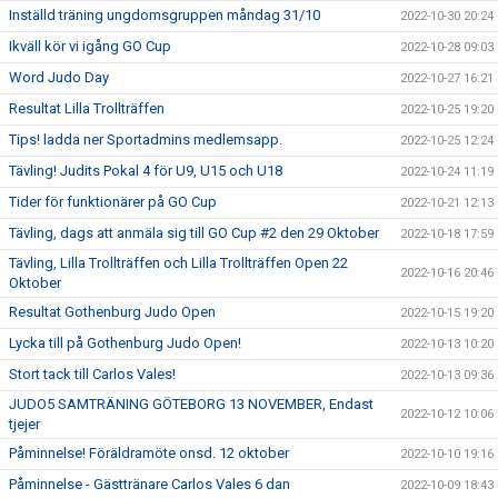
Inställd träning ungdomsgruppen måndag 31/10
2022-10-30 20:24
Ikväll kör vi igång GO Cup
2022-10-28 09:03
Word Judo Day
2022-10-27 16:21
Resultat Lilla Trollträffen
2022-10-25 19:20
Tips! ladda ner Sportadmins medlemsapp.
2022-10-25 12:24
Tävling! Judits Pokal 4 för U9, U15 och U18
2022-10-24 11:19
Tider för funktionärer på GO Cup
2022-10-21 12:13
Tävling, dags att anmäla sig till GO Cup #2 den 29 Oktober
2022-10-18 17:59
Tävling, Lilla Trollträffen och Lilla Trollträffen Open 22
2022-10-16 20:46
Oktober
Resultat Gothenburg Judo Open
2022-10-15 19:20
Lycka till på Gothenburg Judo Open!
2022-10-13 10:20
Stort tack till Carlos Vales!
2022-10-13 09:36
JUDO5 SAMTRÄNING GÖTEBORG 13 NOVEMBER, Endast
2022-10-12 10:06
tjejer
Påminnelse! Föräldramöte onsd. 12 oktober
2022-10-10 19:16
Påminnelse - Gästtränare Carlos Vales 6 dan
2022-10-09 18:43