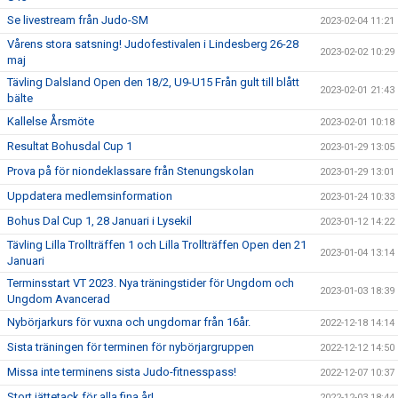
Se livestream från Judo-SM
2023-02-04 11:21
Vårens stora satsning! Judofestivalen i Lindesberg 26-28
2023-02-02 10:29
maj
Tävling Dalsland Open den 18/2, U9-U15 Från gult till blått
2023-02-01 21:43
bälte
Kallelse Årsmöte
2023-02-01 10:18
Resultat Bohusdal Cup 1
2023-01-29 13:05
Prova på för niondeklassare från Stenungskolan
2023-01-29 13:01
Uppdatera medlemsinformation
2023-01-24 10:33
Bohus Dal Cup 1, 28 Januari i Lysekil
2023-01-12 14:22
Tävling Lilla Trollträffen 1 och Lilla Trollträffen Open den 21
2023-01-04 13:14
Januari
Terminsstart VT 2023. Nya träningstider för Ungdom och
2023-01-03 18:39
Ungdom Avancerad
Nybörjarkurs för vuxna och ungdomar från 16år.
2022-12-18 14:14
Sista träningen för terminen för nybörjargruppen
2022-12-12 14:50
Missa inte terminens sista Judo-fitnesspass!
2022-12-07 10:37
Stort jättetack för alla fina år!
2022-12-03 18:44