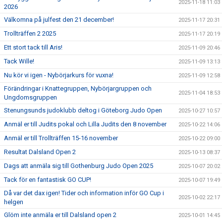
2025-11-18 11:03
2026
Välkomna på julfest den 21 december!
2025-11-17 20:31
Trollträffen 2 2025
2025-11-17 20:19
Ett stort tack till Aris!
2025-11-09 20:46
Tack Wille!
2025-11-09 13:13
Nu kör vi igen - Nybörjarkurs för vuxna!
2025-11-09 12:58
Förändringar i Knattegruppen, Nybörjargruppen och
2025-11-04 18:53
Ungdomsgruppen
Stenungsunds judoklubb deltog i Göteborg Judo Open
2025-10-27 10:57
Anmäl er till Judits pokal och Lilla Judits den 8 november
2025-10-22 14:06
Anmäl er till Trollträffen 15-16 november
2025-10-22 09:00
Resultat Dalsland Open 2
2025-10-13 08:37
Dags att anmäla sig till Gothenburg Judo Open 2025
2025-10-07 20:02
Tack för en fantastisk GO CUP!
2025-10-07 19:49
Då var det dax igen! Tider och information inför GO Cup i
2025-10-02 22:17
helgen
Glöm inte anmäla er till Dalsland open 2
2025-10-01 14:45