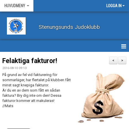
HUVUDMENY
LOGGA IN
Stenungsunds Judoklubb
HEM
Felaktiga fakturor!
<
>
2016-08-10 09:13
FÖRBUNDSNYHETER
På grund av fel vid fakturering för
sommarläger, har flertalet på klubben fått
BILDER
minst sagt knepiga fakturor.
Är du en av dem som fått en sådan
faktura? Bry dig inte om den! Dessa
BÖRJA TRÄNA JUDO
fakturor kommer att makuleras!
//Mats
BLI MEDLEM
VECKOSCHEMA