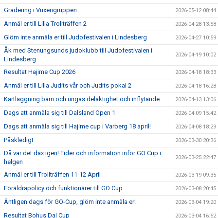
Gradering i Vuxengruppen
2026-05-12 08:44
Anmäl er till Lilla Trollträffen 2
2026-04-28 13:58
Glöm inte anmäla er till Judofestivalen i Lindesberg
2026-04-27 10:59
Åk med Stenungsunds judoklubb till Judofestivalen i
2026-04-19 10:02
Lindesberg
Resultat Hajime Cup 2026
2026-04-18 18:33
Anmäl er till Lilla Judits vår och Judits pokal 2
2026-04-18 16:28
Kartläggning barn och ungas delaktighet och inflytande
2026-04-13 13:06
Dags att anmäla sig till Dalsland Open 1
2026-04-09 15:42
Dags att anmäla sig till Hajime cup i Varberg 18 april!
2026-04-08 18:29
Påskledigt
2026-03-30 20:36
Då var det dax igen! Tider och information inför GO Cup i
2026-03-25 22:47
helgen
Anmäl er till Trollträffen 11-12 April
2026-03-19 09:35
Föräldrapolicy och funktionärer till GO Cup
2026-03-08 20:45
Äntligen dags för GO-Cup, glöm inte anmäla er!
2026-03-04 19:20
Resultat Bohus Dal Cup
2026-03-04 16:52