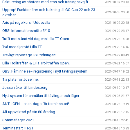
Fakturering av höstens medlems och träningsavgift
2021-10-07 20:13
Upprop! Funktionärer och bakning till GO Cup 22 och 23
2021-10-05 20:50
oktober
Aris på regelkurs i Uddevalla
2021-10-02 20:48
OBS! Informationsmöte 5/10
2021-09-29 23:47
Tufft motstånd vid dagens Lilla TT Open
2021-09-26 14:28
Två medaljer vid Lilla TT
2021-09-25 14:16
Trevligt reportage i ST tidningen!
2021-09-22 09:49
Lilla Trollträffen & Lilla Trollträffen Open!
2021-09-21 16:07
OBS! Påminnelse - registrering i nytt tävlingssystem
2021-09-17 19:02
1:a plats för Josefine!
2021-09-11 22:13
Jossan åker till Lindesberg
2021-09-10 10:17
Nytt system för anmälan till tävlingar och läger
2021-09-08 21:37
ÄNTLIGEN! - snart dags för terminsstart!
2021-08-23 19:19
Alf uppvaktad på sin 80-årsdag
2021-08-20 17:15
Sommarläger 2021
2021-08-16 22:41
Terminsstart HT-21
2021-08-13 10:23