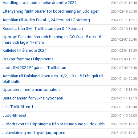
Handlingar och påminnelse årsmöte 2024
2024-02-21 19:48
Efterlysning funktionärer för koordinering av judoläger
2024-02-19 20:30
Anmälan till Judits Pokal 1, 24 februari i Göteborg
2024-02-11 18:57
Resultat från SM i Trollhättan den 3-4 Februari
2024-02-10 11:48
Upprop! Funktionärer och bakning till GO Cup 15 och 16
2024-02-07 20:46
mars och läger 17 mars
Kallelse till årsmöte 2024
2024-02-04 19:29
Dräkter framme i Filippinerna
2024-02-03 13:31
Judo-SM 2024 Pågår nu i Trollhättan
2024-02-03 08:48
Anmälan till Dalsland Open den 10/2, U9-U15 Från gult till
2024-01-24 20:38
blått bälte
Uppdatera medlemsinformation
2024-01-15 13:29
Sista chansen för vuxna nybörjare!
2024-01-14 12:13
Lilla Trollträffen 1
2024-01-12 16:48
Judo-fitness!
2024-01-10 21:03
Judodräkter till Filippinerna från Stenungsunds judoklubb
2023-12-21 19:37
Julavslutning med nybörjargruppen
2023-12-21 19:31