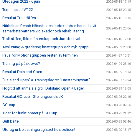
Utedagen 2022 - 6 juni
2022-05-18 17:19
Terminsslut! VT-22
2022-05-15 20:15
Resultat Trollträffen.
2022-05-15 16:15
Närhälsan Rehab Nösnäs och Judoklubben har nu blivit
2022-05-13 20:06
samarbetspartners vid skador och rehabilitering
Trollträffen, Riksmästerskap och Judofestival.
2022-05-10 12:00
Avslutning & gradering knattegrupp och nyb.grupp
2022-05-09 23:00
Paus för Motionsgruppen resten av terminen
2022-04-27 10:31
Träning på påsklovet?
2022-04-09 23:16
Resultat Dalsland Open
2022-04-09 18:13
"Dalsland Open" & Träningslägret "Omstart/Nystart"
2022-04-07 19:24
Hög tid att anmäla sig till Dalsland Open + Läger
2022-03-29 18:05
Resultat GO-cup - Stenungsunds JK
2022-03-26 22:10
GO-cup
2022-03-26 07:25
Tider för funktionärer på GO Cup
2022-03-23 21:12
Gult bälte!
2022-03-23 08:46
Utdrag ur belastningsregistret hos polisen!
2022-03-20 13:17