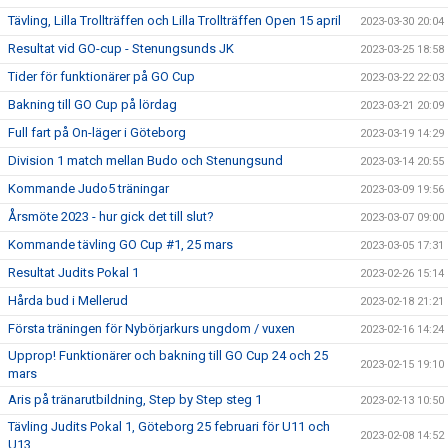
Tävling, Lilla Trollträffen och Lilla Trollträffen Open 15 april
2023-03-30 20:04
Resultat vid GO-cup - Stenungsunds JK
2023-03-25 18:58
Tider för funktionärer på GO Cup
2023-03-22 22:03
Bakning till GO Cup på lördag
2023-03-21 20:09
Full fart på On-läger i Göteborg
2023-03-19 14:29
Division 1 match mellan Budo och Stenungsund
2023-03-14 20:55
Kommande Judo5 träningar
2023-03-09 19:56
Årsmöte 2023 - hur gick det till slut?
2023-03-07 09:00
Kommande tävling GO Cup #1, 25 mars
2023-03-05 17:31
Resultat Judits Pokal 1
2023-02-26 15:14
Hårda bud i Mellerud
2023-02-18 21:21
Första träningen för Nybörjarkurs ungdom / vuxen
2023-02-16 14:24
Upprop! Funktionärer och bakning till GO Cup 24 och 25
2023-02-15 19:10
mars
Aris på tränarutbildning, Step by Step steg 1
2023-02-13 10:50
Tävling Judits Pokal 1, Göteborg 25 februari för U11 och
2023-02-08 14:52
U13