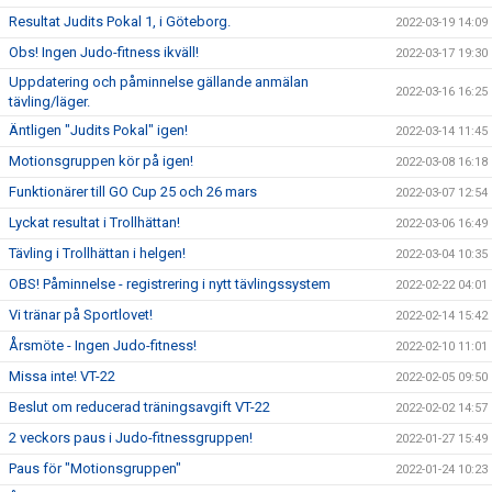
Resultat Judits Pokal 1, i Göteborg.
2022-03-19 14:09
Obs! Ingen Judo-fitness ikväll!
2022-03-17 19:30
Uppdatering och påminnelse gällande anmälan
2022-03-16 16:25
tävling/läger.
Äntligen "Judits Pokal" igen!
2022-03-14 11:45
Motionsgruppen kör på igen!
2022-03-08 16:18
Funktionärer till GO Cup 25 och 26 mars
2022-03-07 12:54
Lyckat resultat i Trollhättan!
2022-03-06 16:49
Tävling i Trollhättan i helgen!
2022-03-04 10:35
OBS! Påminnelse - registrering i nytt tävlingssystem
2022-02-22 04:01
Vi tränar på Sportlovet!
2022-02-14 15:42
Årsmöte - Ingen Judo-fitness!
2022-02-10 11:01
Missa inte! VT-22
2022-02-05 09:50
Beslut om reducerad träningsavgift VT-22
2022-02-02 14:57
2 veckors paus i Judo-fitnessgruppen!
2022-01-27 15:49
Paus för "Motionsgruppen"
2022-01-24 10:23