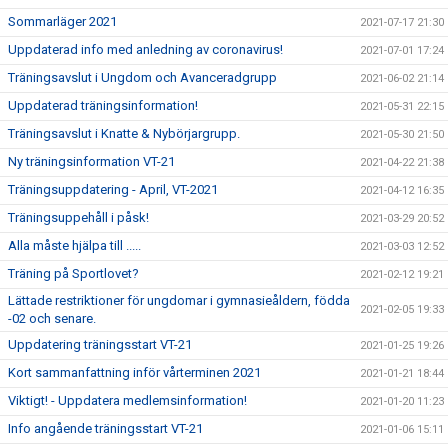
Sommarläger 2021
2021-07-17 21:30
Uppdaterad info med anledning av coronavirus!
2021-07-01 17:24
Träningsavslut i Ungdom och Avanceradgrupp
2021-06-02 21:14
Uppdaterad träningsinformation!
2021-05-31 22:15
Träningsavslut i Knatte & Nybörjargrupp.
2021-05-30 21:50
Ny träningsinformation VT-21
2021-04-22 21:38
Träningsuppdatering - April, VT-2021
2021-04-12 16:35
Träningsuppehåll i påsk!
2021-03-29 20:52
Alla måste hjälpa till .....
2021-03-03 12:52
Träning på Sportlovet?
2021-02-12 19:21
Lättade restriktioner för ungdomar i gymnasieåldern, födda
2021-02-05 19:33
-02 och senare.
Uppdatering träningsstart VT-21
2021-01-25 19:26
Kort sammanfattning inför vårterminen 2021
2021-01-21 18:44
Viktigt! - Uppdatera medlemsinformation!
2021-01-20 11:23
Info angående träningsstart VT-21
2021-01-06 15:11