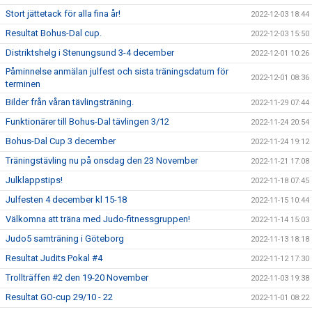
Stort jättetack för alla fina år!
2022-12-03 18:44
Resultat Bohus-Dal cup.
2022-12-03 15:50
Distriktshelg i Stenungsund 3-4 december
2022-12-01 10:26
Påminnelse anmälan julfest och sista träningsdatum för
2022-12-01 08:36
terminen
Bilder från våran tävlingsträning.
2022-11-29 07:44
Funktionärer till Bohus-Dal tävlingen 3/12
2022-11-24 20:54
Bohus-Dal Cup 3 december
2022-11-24 19:12
Träningstävling nu på onsdag den 23 November
2022-11-21 17:08
Julklappstips!
2022-11-18 07:45
Julfesten 4 december kl 15-18
2022-11-15 10:44
Välkomna att träna med Judo-fitnessgruppen!
2022-11-14 15:03
Judo5 samträning i Göteborg
2022-11-13 18:18
Resultat Judits Pokal #4
2022-11-12 17:30
Trollträffen #2 den 19-20 November
2022-11-03 19:38
Resultat GO-cup 29/10 - 22
2022-11-01 08:22