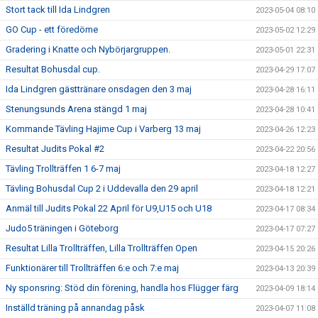
Stort tack till Ida Lindgren
2023-05-04 08:10
GO Cup - ett föredöme
2023-05-02 12:29
Gradering i Knatte och Nybörjargruppen.
2023-05-01 22:31
Resultat Bohusdal cup.
2023-04-29 17:07
Ida Lindgren gästtränare onsdagen den 3 maj
2023-04-28 16:11
Stenungsunds Arena stängd 1 maj
2023-04-28 10:41
Kommande Tävling Hajime Cup i Varberg 13 maj
2023-04-26 12:23
Resultat Judits Pokal #2
2023-04-22 20:56
Tävling Trollträffen 1 6-7 maj
2023-04-18 12:27
Tävling Bohusdal Cup 2 i Uddevalla den 29 april
2023-04-18 12:21
Anmäl till Judits Pokal 22 April för U9,U15 och U18
2023-04-17 08:34
Judo5 träningen i Göteborg
2023-04-17 07:27
Resultat Lilla Trollträffen, Lilla Trollträffen Open
2023-04-15 20:26
Funktionärer till Trollträffen 6:e och 7:e maj
2023-04-13 20:39
Ny sponsring: Stöd din förening, handla hos Flügger färg
2023-04-09 18:14
Inställd träning på annandag påsk
2023-04-07 11:08