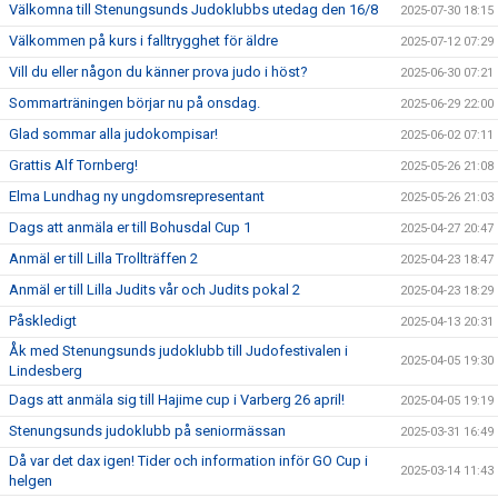
Välkomna till Stenungsunds Judoklubbs utedag den 16/8
2025-07-30 18:15
Välkommen på kurs i falltrygghet för äldre
2025-07-12 07:29
Vill du eller någon du känner prova judo i höst?
2025-06-30 07:21
Sommarträningen börjar nu på onsdag.
2025-06-29 22:00
Glad sommar alla judokompisar!
2025-06-02 07:11
Grattis Alf Tornberg!
2025-05-26 21:08
Elma Lundhag ny ungdomsrepresentant
2025-05-26 21:03
Dags att anmäla er till Bohusdal Cup 1
2025-04-27 20:47
Anmäl er till Lilla Trollträffen 2
2025-04-23 18:47
Anmäl er till Lilla Judits vår och Judits pokal 2
2025-04-23 18:29
Påskledigt
2025-04-13 20:31
Åk med Stenungsunds judoklubb till Judofestivalen i
2025-04-05 19:30
Lindesberg
Dags att anmäla sig till Hajime cup i Varberg 26 april!
2025-04-05 19:19
Stenungsunds judoklubb på seniormässan
2025-03-31 16:49
Då var det dax igen! Tider och information inför GO Cup i
2025-03-14 11:43
helgen