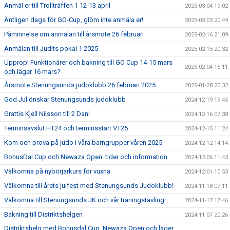
Anmäl er till Trollträffen 1 12-13 april
2025-03-04 19:02
Äntligen dags för GO-Cup, glöm inte anmäla er!
2025-03-03 20:49
Påminnelse om anmälan till årsmöte 26 februari
2025-02-16 21:09
Anmälan till Judits pokal 1 2025
2025-02-15 20:32
Upprop! Funktionärer och bakning till GO Cup 14-15 mars
2025-02-04 15:11
och läger 16 mars?
Årsmöte Stenungsunds judoklubb 26 februari 2025
2025-01-28 20:32
God Jul önskar Stenungsunds judoklubb
2024-12-19 19:45
Grattis Kjell Nilsson till 2 Dan!
2024-12-16 07:38
Terminsavslut HT24 och terminsstart VT25
2024-12-15 11:24
Kom och prova på judo i våra barngrupper våren 2025
2024-12-12 14:14
BohusDal Cup och Newaza Open: tider och information
2024-12-06 11:43
Välkomna på nybörjarkurs för vuxna
2024-12-01 10:53
Välkomna till årets julfest med Stenungsunds Judoklubb!
2024-11-18 07:11
Välkomna till Stenungsunds JK och vår träningstävling!
2024-11-17 17:46
Bakning till Distriktshelgen
2024-11-07 20:26
Distriktshelg med Bohusdal Cup, Newaza Open och läger