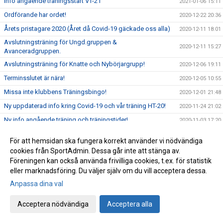
Info angående träningsstart VT-21
2021-01-06 15:11
Ordförande har ordet!
2020-12-22 20:36
Årets pristagare 2020 (Året då Covid-19 gäckade oss alla)
2020-12-11 18:01
Avslutningsträning för Ungd.gruppen &
2020-12-11 15:27
Avanceradgruppen.
Avslutningsträning för Knatte och Nybörjargrupp!
2020-12-06 19:11
Terminsslutet är nära!
2020-12-05 10:55
Missa inte klubbens Träningsbingo!
2020-12-01 21:48
Ny uppdaterad info kring Covid-19 och vår träning HT-20!
2020-11-24 21:02
Ny info angående träning och träningstider!
2020-11-03 17:20
Uppdaterad info kring Covid-19
2020-10-31 12:32
För att hemsidan ska fungera korrekt använder vi nödvändiga
Beslut om skärpta allmänna råd!
2020-10-29 15:45
cookies från SportAdmin. Dessa går inte att stänga av.
Föreningen kan också använda frivilliga cookies, t.ex. för statistik
Träning på Höstlovet?
2020-10-25 22:09
eller marknadsföring. Du väljer själv om du vill acceptera dessa.
Resultat Bohus-dal Cup
2020-10-04 13:30
Anpassa dina val
Resultat Kroppefjällskampen
2020-09-27 18:24
Kroppefjällskampen, sönd. 27/9
Acceptera nödvändiga
Acceptera alla
2020-09-25 13:05
Inställd träning Knatte och Nybörjare!
2020-09-23 22:19