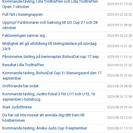
Kommande tävling, Lilla Trollträffen och Lilla Trollträffen
2023-09-27 19:24
Open 7 oktober
Full fart i Vuxengruppen
2023-09-22 20:32
Upprop! Funktionärer och bakning till GO Cup 27 och 28
2023-09-21 08:00
oktober
Faktureringen närmar sig...
2023-09-20 20:28
Möjlighet att gå utbildning till tävlingsledare på söndag
2023-09-19 21:20
24/9
Påminnelse, tävling på hemmaplan BohusDal cup 17 sep.
2023-09-11 10:16
Resultat Lilla Trollträffen
2023-09-02 21:26
Kommande tävling, BohusDal Cup 3 i Stenungsund den 17
2023-08-31 21:06
september
Ordförande har ordet
2023-08-29 08:00
Kommande tävling, Judits Pokal 3 för U11 och U13, 16
2023-08-26 15:38
september i Göteborg
Start Judofitness
2023-08-24 09:34
Du har väl inte missat att anmäla dig/ditt barn till
2023-08-22 12:55
höstterminen
Kommande tävling, Arvika Judo Cup 9 september
2023-08-21 13:10