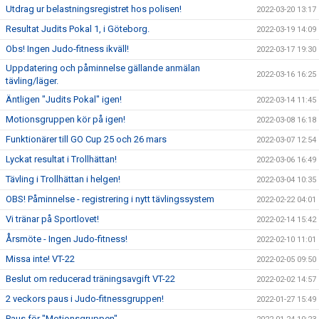
Utdrag ur belastningsregistret hos polisen!
2022-03-20 13:17
Resultat Judits Pokal 1, i Göteborg.
2022-03-19 14:09
Obs! Ingen Judo-fitness ikväll!
2022-03-17 19:30
Uppdatering och påminnelse gällande anmälan
2022-03-16 16:25
tävling/läger.
Äntligen "Judits Pokal" igen!
2022-03-14 11:45
Motionsgruppen kör på igen!
2022-03-08 16:18
Funktionärer till GO Cup 25 och 26 mars
2022-03-07 12:54
Lyckat resultat i Trollhättan!
2022-03-06 16:49
Tävling i Trollhättan i helgen!
2022-03-04 10:35
OBS! Påminnelse - registrering i nytt tävlingssystem
2022-02-22 04:01
Vi tränar på Sportlovet!
2022-02-14 15:42
Årsmöte - Ingen Judo-fitness!
2022-02-10 11:01
Missa inte! VT-22
2022-02-05 09:50
Beslut om reducerad träningsavgift VT-22
2022-02-02 14:57
2 veckors paus i Judo-fitnessgruppen!
2022-01-27 15:49
Paus för "Motionsgruppen"