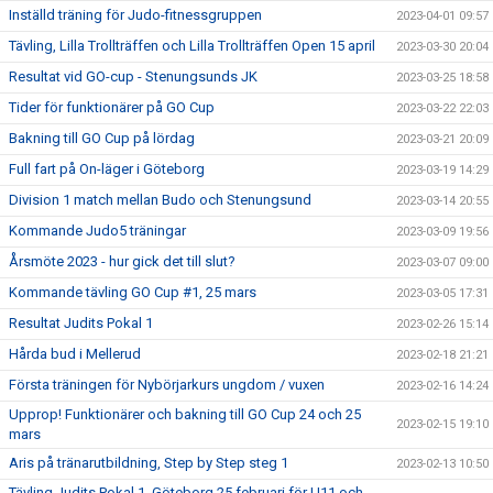
Inställd träning för Judo-fitnessgruppen
2023-04-01 09:57
Tävling, Lilla Trollträffen och Lilla Trollträffen Open 15 april
2023-03-30 20:04
Resultat vid GO-cup - Stenungsunds JK
2023-03-25 18:58
Tider för funktionärer på GO Cup
2023-03-22 22:03
Bakning till GO Cup på lördag
2023-03-21 20:09
Full fart på On-läger i Göteborg
2023-03-19 14:29
Division 1 match mellan Budo och Stenungsund
2023-03-14 20:55
Kommande Judo5 träningar
2023-03-09 19:56
Årsmöte 2023 - hur gick det till slut?
2023-03-07 09:00
Kommande tävling GO Cup #1, 25 mars
2023-03-05 17:31
Resultat Judits Pokal 1
2023-02-26 15:14
Hårda bud i Mellerud
2023-02-18 21:21
Första träningen för Nybörjarkurs ungdom / vuxen
2023-02-16 14:24
Upprop! Funktionärer och bakning till GO Cup 24 och 25
2023-02-15 19:10
mars
Aris på tränarutbildning, Step by Step steg 1
2023-02-13 10:50
Tävling Judits Pokal 1, Göteborg 25 februari för U11 och