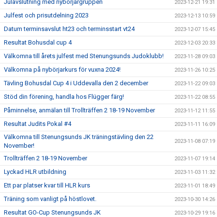
Julavslutning med nybörjargruppen
2023-12-21 19:31
Julfest och prisutdelning 2023
2023-12-13 10:59
Datum terminsavslut ht23 och terminsstart vt24
2023-12-07 15:45
Resultat Bohusdal cup 4
2023-12-03 20:33
Välkomna till årets julfest med Stenungsunds Judoklubb!
2023-11-28 09:03
Välkomna på nybörjarkurs för vuxna 2024!
2023-11-26 10:25
Tävling Bohusdal Cup 4 i Uddevalla den 2 december
2023-11-22 09:03
Stöd din förening, handla hos Flügger färg!
2023-11-22 08:55
Påminnelse, anmälan till Trollträffen 2 18-19 November
2023-11-12 11:55
Resultat Judits Pokal #4
2023-11-11 16:09
Välkomna till Stenungsunds JK träningstävling den 22
2023-11-08 07:19
November!
Trollträffen 2 18-19 November
2023-11-07 19:14
Lyckad HLR utbildning
2023-11-03 11:32
Ett par platser kvar till HLR kurs
2023-11-01 18:49
Träning som vanligt på höstlovet.
2023-10-30 14:26
Resultat GO-Cup Stenungsunds JK
2023-10-29 19:16