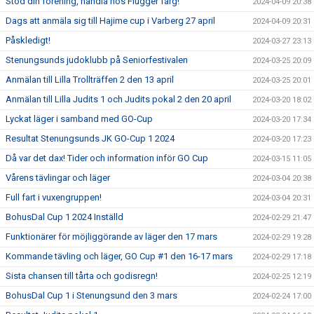
Stöd din förening, handla hos Flügger färg!
2024-04-09 20:38
Dags att anmäla sig till Hajime cup i Varberg 27 april
2024-04-09 20:31
Påskledigt!
2024-03-27 23:13
Stenungsunds judoklubb på Seniorfestivalen
2024-03-25 20:09
Anmälan till Lilla Trollträffen 2 den 13 april
2024-03-25 20:01
Anmälan till Lilla Judits 1 och Judits pokal 2 den 20 april
2024-03-20 18:02
Lyckat läger i samband med GO-Cup
2024-03-20 17:34
Resultat Stenungsunds JK GO-Cup 1 2024
2024-03-20 17:23
Då var det dax! Tider och information inför GO Cup
2024-03-15 11:05
Vårens tävlingar och läger
2024-03-04 20:38
Full fart i vuxengruppen!
2024-03-04 20:31
BohusDal Cup 1 2024 Inställd
2024-02-29 21:47
Funktionärer för möjliggörande av läger den 17 mars
2024-02-29 19:28
Kommande tävling och läger, GO Cup #1 den 16-17 mars
2024-02-29 17:18
Sista chansen till tårta och godisregn!
2024-02-25 12:19
BohusDal Cup 1 i Stenungsund den 3 mars
2024-02-24 17:00