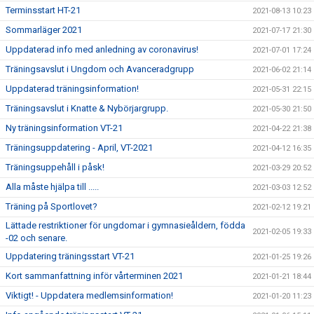
Terminsstart HT-21
2021-08-13 10:23
Sommarläger 2021
2021-07-17 21:30
Uppdaterad info med anledning av coronavirus!
2021-07-01 17:24
Träningsavslut i Ungdom och Avanceradgrupp
2021-06-02 21:14
Uppdaterad träningsinformation!
2021-05-31 22:15
Träningsavslut i Knatte & Nybörjargrupp.
2021-05-30 21:50
Ny träningsinformation VT-21
2021-04-22 21:38
Träningsuppdatering - April, VT-2021
2021-04-12 16:35
Träningsuppehåll i påsk!
2021-03-29 20:52
Alla måste hjälpa till .....
2021-03-03 12:52
Träning på Sportlovet?
2021-02-12 19:21
Lättade restriktioner för ungdomar i gymnasieåldern, födda
2021-02-05 19:33
-02 och senare.
Uppdatering träningsstart VT-21
2021-01-25 19:26
Kort sammanfattning inför vårterminen 2021
2021-01-21 18:44
Viktigt! - Uppdatera medlemsinformation!
2021-01-20 11:23