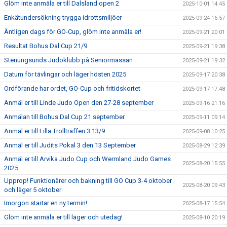
Glöm inte anmäla er till Dalsland open 2
2025-10-01 14:45
Enkätundersökning trygga idrottsmiljöer
2025-09-24 16:57
Äntligen dags för GO-Cup, glöm inte anmäla er!
2025-09-21 20:01
Resultat Bohus Dal Cup 21/9
2025-09-21 19:38
Stenungsunds Judoklubb på Seniormässan
2025-09-21 19:32
Datum för tävlingar och läger hösten 2025
2025-09-17 20:38
Ordförande har ordet, GO-Cup och fritidskortet
2025-09-17 17:48
Anmäl er till Linde Judo Open den 27-28 september
2025-09-16 21:16
Anmälan till Bohus Dal Cup 21 september
2025-09-11 09:14
Anmäl er till Lilla Trollträffen 3 13/9
2025-09-08 10:25
Anmäl er till Judits Pokal 3 den 13 September
2025-08-29 12:39
Anmäl er till Arvika Judo Cup och Wermland Judo Games
2025-08-20 15:55
2025
Upprop! Funktionärer och bakning till GO Cup 3-4 oktober
2025-08-20 09:43
och läger 5 oktober
Imorgon startar en ny termin!
2025-08-17 15:54
Glöm inte anmäla er till läger och utedag!
2025-08-10 20:19