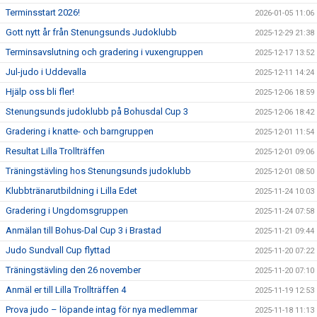
Terminsstart 2026!
2026-01-05 11:06
Gott nytt år från Stenungsunds Judoklubb
2025-12-29 21:38
Terminsavslutning och gradering i vuxengruppen
2025-12-17 13:52
Jul-judo i Uddevalla
2025-12-11 14:24
Hjälp oss bli fler!
2025-12-06 18:59
Stenungsunds judoklubb på Bohusdal Cup 3
2025-12-06 18:42
Gradering i knatte- och barngruppen
2025-12-01 11:54
Resultat Lilla Trollträffen
2025-12-01 09:06
Träningstävling hos Stenungsunds judoklubb
2025-12-01 08:50
Klubbtränarutbildning i Lilla Edet
2025-11-24 10:03
Gradering i Ungdomsgruppen
2025-11-24 07:58
Anmälan till Bohus-Dal Cup 3 i Brastad
2025-11-21 09:44
Judo Sundvall Cup flyttad
2025-11-20 07:22
Träningstävling den 26 november
2025-11-20 07:10
Anmäl er till Lilla Trollträffen 4
2025-11-19 12:53
Prova judo – löpande intag för nya medlemmar
2025-11-18 11:13