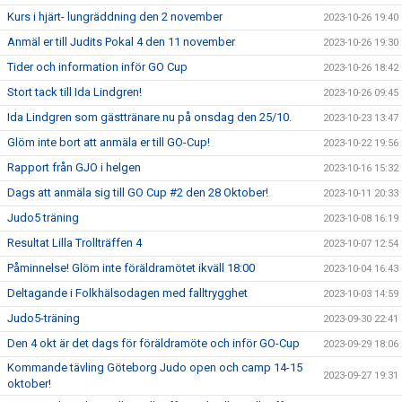
Kurs i hjärt- lungräddning den 2 november
2023-10-26 19:40
Anmäl er till Judits Pokal 4 den 11 november
2023-10-26 19:30
Tider och information inför GO Cup
2023-10-26 18:42
Stort tack till Ida Lindgren!
2023-10-26 09:45
Ida Lindgren som gästtränare nu på onsdag den 25/10.
2023-10-23 13:47
Glöm inte bort att anmäla er till GO-Cup!
2023-10-22 19:56
Rapport från GJO i helgen
2023-10-16 15:32
Dags att anmäla sig till GO Cup #2 den 28 Oktober!
2023-10-11 20:33
Judo5 träning
2023-10-08 16:19
Resultat Lilla Trollträffen 4
2023-10-07 12:54
Påminnelse! Glöm inte föräldramötet ikväll 18:00
2023-10-04 16:43
Deltagande i Folkhälsodagen med falltrygghet
2023-10-03 14:59
Judo5-träning
2023-09-30 22:41
Den 4 okt är det dags för föräldramöte och inför GO-Cup
2023-09-29 18:06
Kommande tävling Göteborg Judo open och camp 14-15
2023-09-27 19:31
oktober!