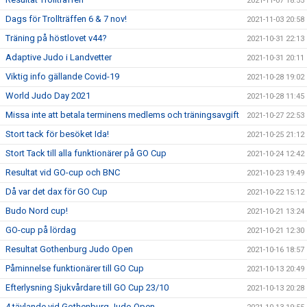
2021-11-07 18:55
Dags för Trollträffen 6 & 7 nov!
2021-11-03 20:58
Träning på höstlovet v44?
2021-10-31 22:13
Adaptive Judo i Landvetter
2021-10-31 20:11
Viktig info gällande Covid-19
2021-10-28 19:02
World Judo Day 2021
2021-10-28 11:45
Missa inte att betala terminens medlems och träningsavgift
2021-10-27 22:53
Stort tack för besöket Ida!
2021-10-25 21:12
Stort Tack till alla funktionärer på GO Cup
2021-10-24 12:42
Resultat vid GO-cup och BNC
2021-10-23 19:49
Då var det dax för GO Cup
2021-10-22 15:12
Budo Nord cup!
2021-10-21 13:24
GO-cup på lördag
2021-10-21 12:30
Resultat Gothenburg Judo Open
2021-10-16 18:57
Påminnelse funktionärer till GO Cup
2021-10-13 20:49
Efterlysning Sjukvårdare till GO Cup 23/10
2021-10-13 20:28
4 tävlande vid Gothenburg Judo Open.