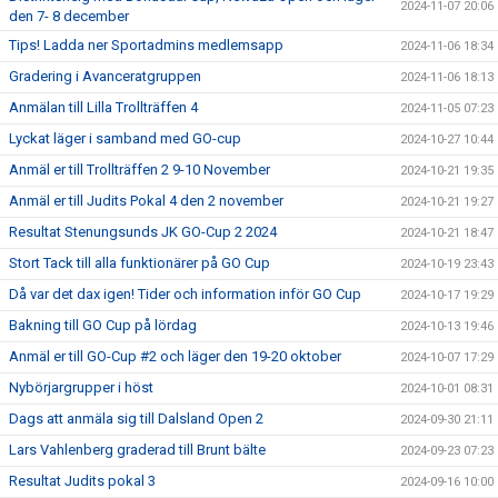
2024-11-07 20:06
den 7- 8 december
Tips! Ladda ner Sportadmins medlemsapp
2024-11-06 18:34
Gradering i Avanceratgruppen
2024-11-06 18:13
Anmälan till Lilla Trollträffen 4
2024-11-05 07:23
Lyckat läger i samband med GO-cup
2024-10-27 10:44
Anmäl er till Trollträffen 2 9-10 November
2024-10-21 19:35
Anmäl er till Judits Pokal 4 den 2 november
2024-10-21 19:27
Resultat Stenungsunds JK GO-Cup 2 2024
2024-10-21 18:47
Stort Tack till alla funktionärer på GO Cup
2024-10-19 23:43
Då var det dax igen! Tider och information inför GO Cup
2024-10-17 19:29
Bakning till GO Cup på lördag
2024-10-13 19:46
Anmäl er till GO-Cup #2 och läger den 19-20 oktober
2024-10-07 17:29
Nybörjargrupper i höst
2024-10-01 08:31
Dags att anmäla sig till Dalsland Open 2
2024-09-30 21:11
Lars Vahlenberg graderad till Brunt bälte
2024-09-23 07:23
Resultat Judits pokal 3
2024-09-16 10:00