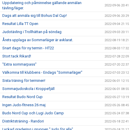
Uppdatering och påminnelse gällande anmälan
2022-09-06 20:41
tävling/läger.
Dags att anmäla sig till Bohus Dal Cup!
2022-09-06 20:29
Resultat Lilla TT Open
2022-09-04 21:15
Judotävling i Trollhättan på söndag
2022-09-03 20:11
Årets upplaga av Sommarläger är avklarat.
2022-08-19 18:21
Snart dags för ny termin - HT22
2022-08-03 17:32
Stort tack Rikard!
2022-07-28 22:09
"Extra sommarpass"
2022-07-20 22:37
Välkomna till klubbens - Endags "Sommarläger"
2022-07-03 23:12
Sista träning för terminen!
2022-06-01 12:15
Sommarjudoskola i Kroppefjäll
2022-06-01 08:55
Resultat Budo Nord Cup
2022-05-27 13:19
Ingen Judo-fitness 26 maj
2022-05-26 08:45
Budo Nord Cup och Lugi Judo Camp
2022-05-24 07:38
Distriktsträning - Randori
2022-05-18 22:41
Lyckad gradering i gruppen "Judo för alla"
2022-05-18 21:17