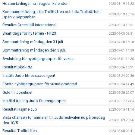
Hösten tävlingar nu inlagda i kalendern
2023-08-19 15:22
Kommande tävling, Lilla Trollträffen och Lilla Trollträffen
2023-08-19 15:15
Open 2 September
Resultat Green Hill International
2023-08-13 13:31
Snart dags för ny termin - HT23
2023-08-05 09:51
Sommarträning måndag den 31 juli
2023-07-28 18:18
Sommarträning måndagen den 3 juli.
2023-07-01 14:59
Avslutning för nybörjargruppen för vuxna
2023-06-01 14:35
Resultat Skol-RM
2023-05-26 16:21
Inställt Judo-fitnesspass igen!
2023-05-24 20:30
Första nybörjargruppen för vuxna graderad
2023-05-24 14:49
Guld till Josefine!
2023-05-20 20:07
Inställd träning Judo-fitnessgruppen
2023-05-17 17:03
Resultat Hajime cup
2023-05-15 11:14
Sista chansen för anmälan till Judofestivalen nu på onsdag
2023-05-09 20:56
den 10/5
Resultat Trollträffen
2023-05-08 09:41