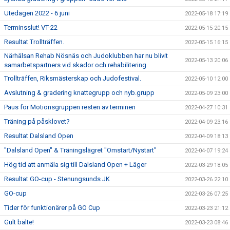
Utedagen 2022 - 6 juni
2022-05-18 17:19
Terminsslut! VT-22
2022-05-15 20:15
Resultat Trollträffen.
2022-05-15 16:15
Närhälsan Rehab Nösnäs och Judoklubben har nu blivit
2022-05-13 20:06
samarbetspartners vid skador och rehabilitering
Trollträffen, Riksmästerskap och Judofestival.
2022-05-10 12:00
Avslutning & gradering knattegrupp och nyb.grupp
2022-05-09 23:00
Paus för Motionsgruppen resten av terminen
2022-04-27 10:31
Träning på påsklovet?
2022-04-09 23:16
Resultat Dalsland Open
2022-04-09 18:13
"Dalsland Open" & Träningslägret "Omstart/Nystart"
2022-04-07 19:24
Hög tid att anmäla sig till Dalsland Open + Läger
2022-03-29 18:05
Resultat GO-cup - Stenungsunds JK
2022-03-26 22:10
GO-cup
2022-03-26 07:25
Tider för funktionärer på GO Cup
2022-03-23 21:12
Gult bälte!
2022-03-23 08:46