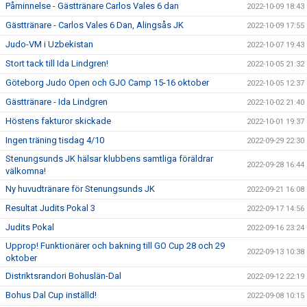
Påminnelse - Gästtränare Carlos Vales 6 dan
2022-10-09 18:43
Gästtränare - Carlos Vales 6 Dan, Alingsås JK
2022-10-09 17:55
Judo-VM i Uzbekistan
2022-10-07 19:43
Stort tack till Ida Lindgren!
2022-10-05 21:32
Göteborg Judo Open och GJO Camp 15-16 oktober
2022-10-05 12:37
Gästtränare - Ida Lindgren
2022-10-02 21:40
Höstens fakturor skickade
2022-10-01 19:37
Ingen träning tisdag 4/10
2022-09-29 22:30
Stenungsunds JK hälsar klubbens samtliga föräldrar
2022-09-28 16:44
välkomna!
Ny huvudtränare för Stenungsunds JK
2022-09-21 16:08
Resultat Judits Pokal 3
2022-09-17 14:56
Judits Pokal
2022-09-16 23:24
Upprop! Funktionärer och bakning till GO Cup 28 och 29
2022-09-13 10:38
oktober
Distriktsrandori Bohuslän-Dal
2022-09-12 22:19
Bohus Dal Cup inställd!
2022-09-08 10:15