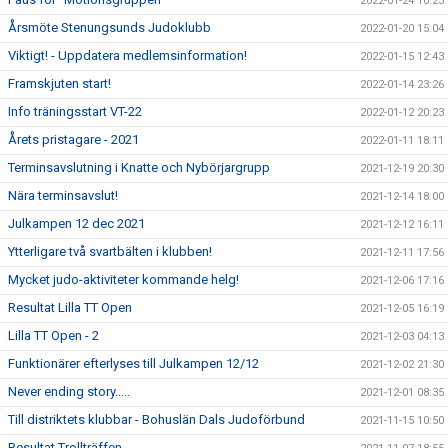
2022-01-24 10:23
Årsmöte Stenungsunds Judoklubb
2022-01-20 15:04
Viktigt! - Uppdatera medlemsinformation!
2022-01-15 12:43
Framskjuten start!
2022-01-14 23:26
Info träningsstart VT-22
2022-01-12 20:23
Årets pristagare - 2021
2022-01-11 18:11
Terminsavslutning i Knatte och Nybörjargrupp
2021-12-19 20:30
Nära terminsavslut!
2021-12-14 18:00
Julkampen 12 dec 2021
2021-12-12 16:11
Ytterligare två svartbälten i klubben!
2021-12-11 17:56
Mycket judo-aktiviteter kommande helg!
2021-12-06 17:16
Resultat Lilla TT Open
2021-12-05 16:19
Lilla TT Open - 2
2021-12-03 04:13
Funktionärer efterlyses till Julkampen 12/12
2021-12-02 21:30
Never ending story.....
2021-12-01 08:35
Till distriktets klubbar - Bohuslän Dals Judoförbund
2021-11-15 10:50
Resultat Trollträffen