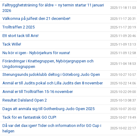
Falltrygghetsträning för äldre – ny termin startar 11 januari
2025-11-18 11:03
2026
Välkomna på julfest den 21 december!
2025-11-17 20:31
Trollträffen 2 2025
2025-11-17 20:19
Ett stort tack till Aris!
2025-11-09 20:46
Tack Wille!
2025-11-09 13:13
Nu kör vi igen - Nybörjarkurs för vuxna!
2025-11-09 12:58
Förändringar i Knattegruppen, Nybörjargruppen och
2025-11-04 18:53
Ungdomsgruppen
Stenungsunds judoklubb deltog i Göteborg Judo Open
2025-10-27 10:57
Anmäl er till Judits pokal och Lilla Judits den 8 november
2025-10-22 14:06
Anmäl er till Trollträffen 15-16 november
2025-10-22 09:00
Resultat Dalsland Open 2
2025-10-13 08:37
Dags att anmäla sig till Gothenburg Judo Open 2025
2025-10-07 20:02
Tack för en fantastisk GO CUP!
2025-10-07 19:49
Då var det dax igen! Tider och information inför GO Cup i
2025-10-02 22:17
helgen