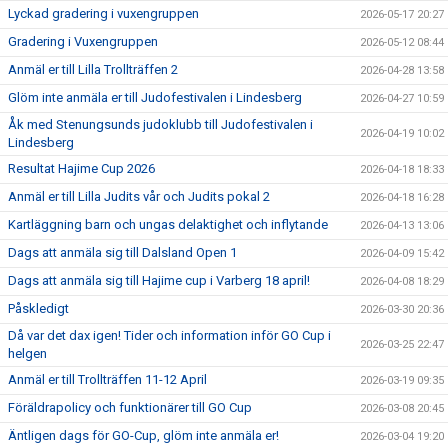
Lyckad gradering i vuxengruppen
2026-05-17 20:27
Gradering i Vuxengruppen
2026-05-12 08:44
Anmäl er till Lilla Trollträffen 2
2026-04-28 13:58
Glöm inte anmäla er till Judofestivalen i Lindesberg
2026-04-27 10:59
Åk med Stenungsunds judoklubb till Judofestivalen i
2026-04-19 10:02
Lindesberg
Resultat Hajime Cup 2026
2026-04-18 18:33
Anmäl er till Lilla Judits vår och Judits pokal 2
2026-04-18 16:28
Kartläggning barn och ungas delaktighet och inflytande
2026-04-13 13:06
Dags att anmäla sig till Dalsland Open 1
2026-04-09 15:42
Dags att anmäla sig till Hajime cup i Varberg 18 april!
2026-04-08 18:29
Påskledigt
2026-03-30 20:36
Då var det dax igen! Tider och information inför GO Cup i
2026-03-25 22:47
helgen
Anmäl er till Trollträffen 11-12 April
2026-03-19 09:35
Föräldrapolicy och funktionärer till GO Cup
2026-03-08 20:45
Äntligen dags för GO-Cup, glöm inte anmäla er!
2026-03-04 19:20