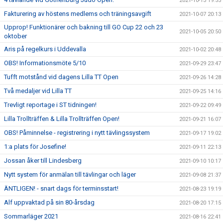
2021-10-13 19:55
Fakturering av höstens medlems och träningsavgift
2021-10-07 20:13
Upprop! Funktionärer och bakning till GO Cup 22 och 23
2021-10-05 20:50
oktober
Aris på regelkurs i Uddevalla
2021-10-02 20:48
OBS! Informationsmöte 5/10
2021-09-29 23:47
Tufft motstånd vid dagens Lilla TT Open
2021-09-26 14:28
Två medaljer vid Lilla TT
2021-09-25 14:16
Trevligt reportage i ST tidningen!
2021-09-22 09:49
Lilla Trollträffen & Lilla Trollträffen Open!
2021-09-21 16:07
OBS! Påminnelse - registrering i nytt tävlingssystem
2021-09-17 19:02
1:a plats för Josefine!
2021-09-11 22:13
Jossan åker till Lindesberg
2021-09-10 10:17
Nytt system för anmälan till tävlingar och läger
2021-09-08 21:37
ÄNTLIGEN! - snart dags för terminsstart!
2021-08-23 19:19
Alf uppvaktad på sin 80-årsdag
2021-08-20 17:15
Sommarläger 2021
2021-08-16 22:41