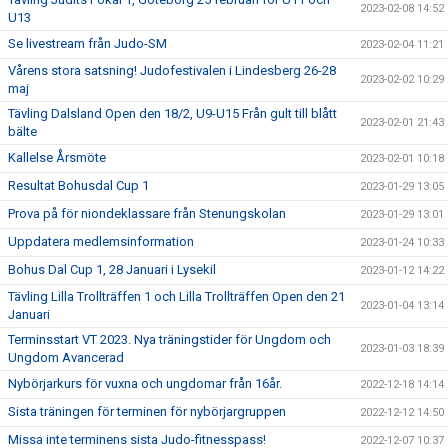
2023-02-08 14:52
U13
Se livestream från Judo-SM
2023-02-04 11:21
Vårens stora satsning! Judofestivalen i Lindesberg 26-28
2023-02-02 10:29
maj
Tävling Dalsland Open den 18/2, U9-U15 Från gult till blått
2023-02-01 21:43
bälte
Kallelse Årsmöte
2023-02-01 10:18
Resultat Bohusdal Cup 1
2023-01-29 13:05
Prova på för niondeklassare från Stenungskolan
2023-01-29 13:01
Uppdatera medlemsinformation
2023-01-24 10:33
Bohus Dal Cup 1, 28 Januari i Lysekil
2023-01-12 14:22
Tävling Lilla Trollträffen 1 och Lilla Trollträffen Open den 21
2023-01-04 13:14
Januari
Terminsstart VT 2023. Nya träningstider för Ungdom och
2023-01-03 18:39
Ungdom Avancerad
Nybörjarkurs för vuxna och ungdomar från 16år.
2022-12-18 14:14
Sista träningen för terminen för nybörjargruppen
2022-12-12 14:50
Missa inte terminens sista Judo-fitnesspass!
2022-12-07 10:37