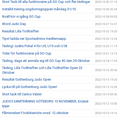
Stort Tack till alla funktionärer på GO Cup och fler tävlingar
2022-10-30 21:10
Inställd träning ungdomsgruppen måndag 31/10
2022-10-30 20:24
Ikväll kör vi igång GO Cup
2022-10-28 09:03
Word Judo Day
2022-10-27 16:21
Resultat Lilla Trollträffen
2022-10-25 19:20
Tips! ladda ner Sportadmins medlemsapp.
2022-10-25 12:24
Tävling! Judits Pokal 4 för U9, U15 och U18
2022-10-24 11:19
Tider för funktionärer på GO Cup
2022-10-21 12:13
Tävling, dags att anmäla sig till GO Cup #2 den 29 Oktober
2022-10-18 17:59
Tävling, Lilla Trollträffen och Lilla Trollträffen Open 22
2022-10-16 20:46
Oktober
Resultat Gothenburg Judo Open
2022-10-15 19:20
Lycka till på Gothenburg Judo Open!
2022-10-13 10:20
Stort tack till Carlos Vales!
2022-10-13 09:36
JUDO5 SAMTRÄNING GÖTEBORG 13 NOVEMBER, Endast
2022-10-12 10:06
tjejer
Påminnelse! Föräldramöte onsd. 12 oktober
2022-10-10 19:16