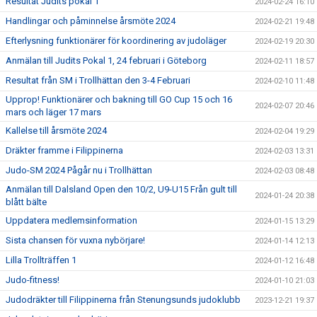
Resultat Judits pokal 1
2024-02-24 16:10
Handlingar och påminnelse årsmöte 2024
2024-02-21 19:48
Efterlysning funktionärer för koordinering av judoläger
2024-02-19 20:30
Anmälan till Judits Pokal 1, 24 februari i Göteborg
2024-02-11 18:57
Resultat från SM i Trollhättan den 3-4 Februari
2024-02-10 11:48
Upprop! Funktionärer och bakning till GO Cup 15 och 16
2024-02-07 20:46
mars och läger 17 mars
Kallelse till årsmöte 2024
2024-02-04 19:29
Dräkter framme i Filippinerna
2024-02-03 13:31
Judo-SM 2024 Pågår nu i Trollhättan
2024-02-03 08:48
Anmälan till Dalsland Open den 10/2, U9-U15 Från gult till
2024-01-24 20:38
blått bälte
Uppdatera medlemsinformation
2024-01-15 13:29
Sista chansen för vuxna nybörjare!
2024-01-14 12:13
Lilla Trollträffen 1
2024-01-12 16:48
Judo-fitness!
2024-01-10 21:03
Judodräkter till Filippinerna från Stenungsunds judoklubb
2023-12-21 19:37