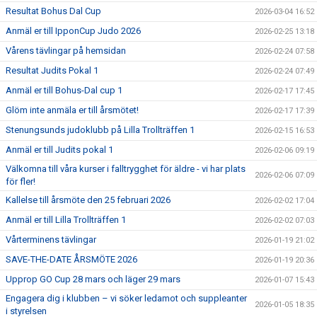
Resultat Bohus Dal Cup
2026-03-04 16:52
Anmäl er till IpponCup Judo 2026
2026-02-25 13:18
Vårens tävlingar på hemsidan
2026-02-24 07:58
Resultat Judits Pokal 1
2026-02-24 07:49
Anmäl er till Bohus-Dal cup 1
2026-02-17 17:45
Glöm inte anmäla er till årsmötet!
2026-02-17 17:39
Stenungsunds judoklubb på Lilla Trollträffen 1
2026-02-15 16:53
Anmäl er till Judits pokal 1
2026-02-06 09:19
Välkomna till våra kurser i falltrygghet för äldre - vi har plats
2026-02-06 07:09
för fler!
Kallelse till årsmöte den 25 februari 2026
2026-02-02 17:04
Anmäl er till Lilla Trollträffen 1
2026-02-02 07:03
Vårterminens tävlingar
2026-01-19 21:02
SAVE-THE-DATE ÅRSMÖTE 2026
2026-01-19 20:36
Upprop GO Cup 28 mars och läger 29 mars
2026-01-07 15:43
Engagera dig i klubben – vi söker ledamot och suppleanter
2026-01-05 18:35
i styrelsen