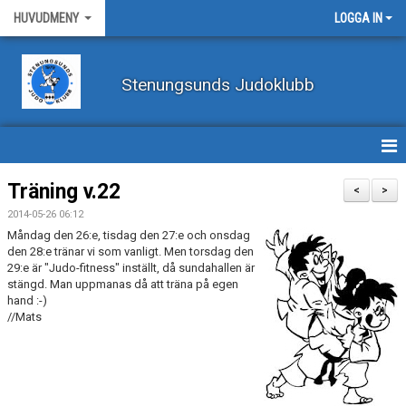
HUVUDMENY
LOGGA IN
Stenungsunds Judoklubb
HEM
Träning v.22
<
>
2014-05-26 06:12
FÖRBUNDSNYHETER
Måndag den 26:e, tisdag den 27:e och onsdag
den 28:e tränar vi som vanligt. Men torsdag den
BILDER
29:e är "Judo-fitness" inställt, då sundahallen är
stängd. Man uppmanas då att träna på egen
hand :-)
BÖRJA TRÄNA JUDO
//Mats
BLI MEDLEM
VECKOSCHEMA