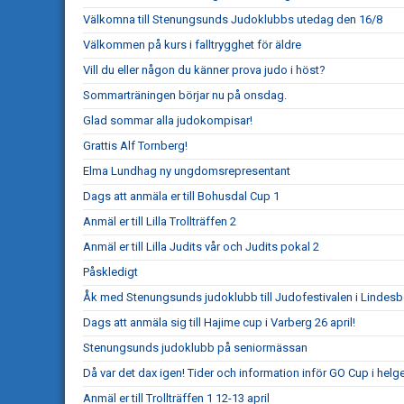
Välkomna till Stenungsunds Judoklubbs utedag den 16/8
Välkommen på kurs i falltrygghet för äldre
Vill du eller någon du känner prova judo i höst?
Sommarträningen börjar nu på onsdag.
Glad sommar alla judokompisar!
Grattis Alf Tornberg!
Elma Lundhag ny ungdomsrepresentant
Dags att anmäla er till Bohusdal Cup 1
Anmäl er till Lilla Trollträffen 2
Anmäl er till Lilla Judits vår och Judits pokal 2
Påskledigt
Åk med Stenungsunds judoklubb till Judofestivalen i Lindesb
Dags att anmäla sig till Hajime cup i Varberg 26 april!
Stenungsunds judoklubb på seniormässan
Då var det dax igen! Tider och information inför GO Cup i helg
Anmäl er till Trollträffen 1 12-13 april