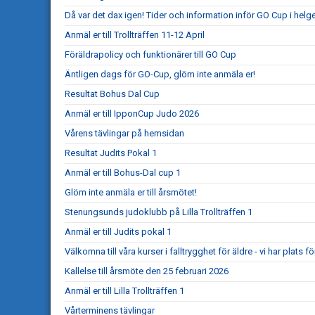
Då var det dax igen! Tider och information inför GO Cup i helg
Anmäl er till Trollträffen 11-12 April
Föräldrapolicy och funktionärer till GO Cup
Äntligen dags för GO-Cup, glöm inte anmäla er!
Resultat Bohus Dal Cup
Anmäl er till IpponCup Judo 2026
Vårens tävlingar på hemsidan
Resultat Judits Pokal 1
Anmäl er till Bohus-Dal cup 1
Glöm inte anmäla er till årsmötet!
Stenungsunds judoklubb på Lilla Trollträffen 1
Anmäl er till Judits pokal 1
Välkomna till våra kurser i falltrygghet för äldre - vi har plats för
Kallelse till årsmöte den 25 februari 2026
Anmäl er till Lilla Trollträffen 1
Vårterminens tävlingar