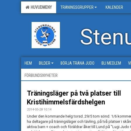
HUVUDMENY
TRÄNINGSGRUPPER
KALENDER
Sten
HEM
BILDER
BÖRJA TRÄNA JUDO
BLI MEDLEM
V
FÖRBUNDSNYHETER
Träningsläger på två platser till
Kristihimmelsfärdshelgen
2014-05-28 10:14
Under den kommande helg torsd. 29/5 tom sönd. 1/6 komme
ha deltagare på träningsläger och tävling, på två platser i skån
aktiva barn + coach och föräldrar åker till Lund på "Lugi Jud