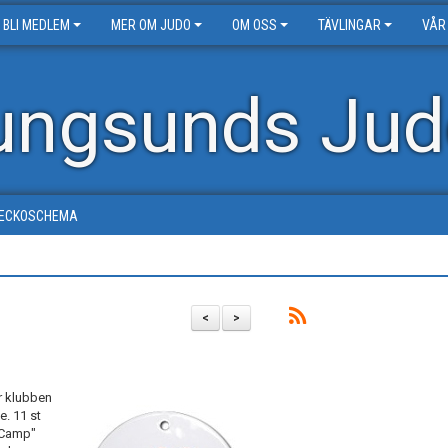
BLI MEDLEM
MER OM JUDO
OM OSS
TÄVLINGAR
VÅR
ungsunds Jud
ECKOSCHEMA
<
>
r klubben
e. 11 st
o Camp"