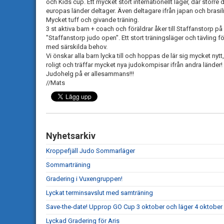
och Kids cup. Ett mycket stort internationellt läger, där större 
europas länder deltager. Även deltagare ifrån japan och brasi
Mycket tuff och givande träning.
3 st aktiva barn + coach och föräldrar åker till Staffanstorp på
"Staffanstorp judo open". Ett stort träningsläger och tävling f
med särskilda behov.
Vi önskar alla barn lycka till och hoppas de lär sig mycket nytt,
roligt och träffar mycket nya judokompisar ifrån andra länder
Judohelg på er allesammans!!!
//Mats
Nyhetsarkiv
Kroppefjäll Judo Sommarläger
Sommarträning
Gradering i Vuxengruppen!
Lyckat terminsavslut med samträning
Save-the-date! Upprop GO Cup 3 oktober och läger 4 oktober
Lyckad Gradering för Aris