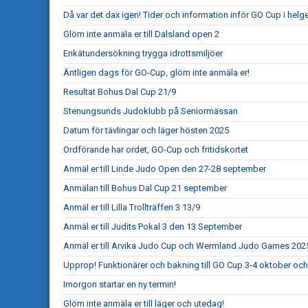
Då var det dax igen! Tider och information inför GO Cup i helg
Glöm inte anmäla er till Dalsland open 2
Enkätundersökning trygga idrottsmiljöer
Äntligen dags för GO-Cup, glöm inte anmäla er!
Resultat Bohus Dal Cup 21/9
Stenungsunds Judoklubb på Seniormässan
Datum för tävlingar och läger hösten 2025
Ordförande har ordet, GO-Cup och fritidskortet
Anmäl er till Linde Judo Open den 27-28 september
Anmälan till Bohus Dal Cup 21 september
Anmäl er till Lilla Trollträffen 3 13/9
Anmäl er till Judits Pokal 3 den 13 September
Anmäl er till Arvika Judo Cup och Wermland Judo Games 202
Upprop! Funktionärer och bakning till GO Cup 3-4 oktober och
Imorgon startar en ny termin!
Glöm inte anmäla er till läger och utedag!