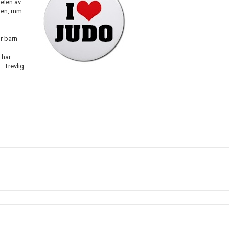
delen av
lien, mm.
ör barn
 har
! Trevlig