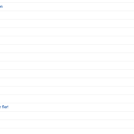
en
 fler!