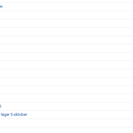
en
5
 läger 5 oktober