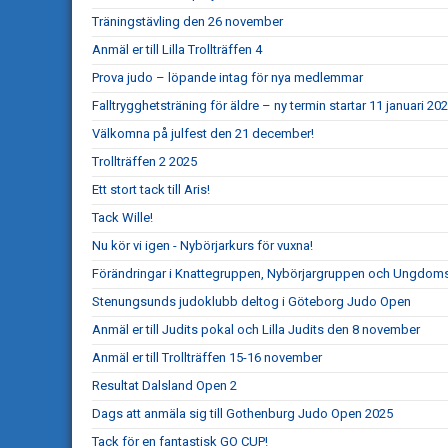
Träningstävling den 26 november
Anmäl er till Lilla Trollträffen 4
Prova judo – löpande intag för nya medlemmar
Falltrygghetsträning för äldre – ny termin startar 11 januari 20
Välkomna på julfest den 21 december!
Trollträffen 2 2025
Ett stort tack till Aris!
Tack Wille!
Nu kör vi igen - Nybörjarkurs för vuxna!
Förändringar i Knattegruppen, Nybörjargruppen och Ungdo
Stenungsunds judoklubb deltog i Göteborg Judo Open
Anmäl er till Judits pokal och Lilla Judits den 8 november
Anmäl er till Trollträffen 15-16 november
Resultat Dalsland Open 2
Dags att anmäla sig till Gothenburg Judo Open 2025
Tack för en fantastisk GO CUP!