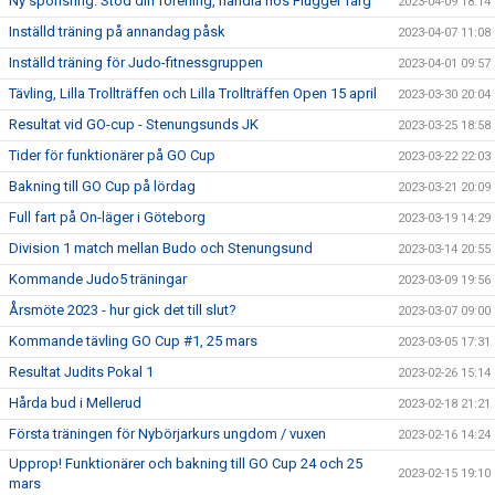
Ny sponsring: Stöd din förening, handla hos Flügger färg
2023-04-09 18:14
Inställd träning på annandag påsk
2023-04-07 11:08
Inställd träning för Judo-fitnessgruppen
2023-04-01 09:57
Tävling, Lilla Trollträffen och Lilla Trollträffen Open 15 april
2023-03-30 20:04
Resultat vid GO-cup - Stenungsunds JK
2023-03-25 18:58
Tider för funktionärer på GO Cup
2023-03-22 22:03
Bakning till GO Cup på lördag
2023-03-21 20:09
Full fart på On-läger i Göteborg
2023-03-19 14:29
Division 1 match mellan Budo och Stenungsund
2023-03-14 20:55
Kommande Judo5 träningar
2023-03-09 19:56
Årsmöte 2023 - hur gick det till slut?
2023-03-07 09:00
Kommande tävling GO Cup #1, 25 mars
2023-03-05 17:31
Resultat Judits Pokal 1
2023-02-26 15:14
Hårda bud i Mellerud
2023-02-18 21:21
Första träningen för Nybörjarkurs ungdom / vuxen
2023-02-16 14:24
Upprop! Funktionärer och bakning till GO Cup 24 och 25
2023-02-15 19:10
mars