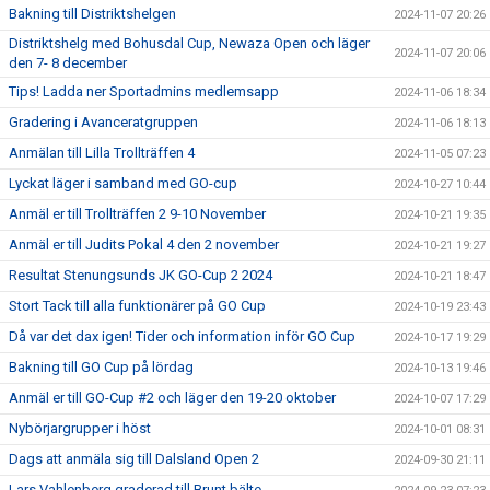
Bakning till Distriktshelgen
2024-11-07 20:26
Distriktshelg med Bohusdal Cup, Newaza Open och läger
2024-11-07 20:06
den 7- 8 december
Tips! Ladda ner Sportadmins medlemsapp
2024-11-06 18:34
Gradering i Avanceratgruppen
2024-11-06 18:13
Anmälan till Lilla Trollträffen 4
2024-11-05 07:23
Lyckat läger i samband med GO-cup
2024-10-27 10:44
Anmäl er till Trollträffen 2 9-10 November
2024-10-21 19:35
Anmäl er till Judits Pokal 4 den 2 november
2024-10-21 19:27
Resultat Stenungsunds JK GO-Cup 2 2024
2024-10-21 18:47
Stort Tack till alla funktionärer på GO Cup
2024-10-19 23:43
Då var det dax igen! Tider och information inför GO Cup
2024-10-17 19:29
Bakning till GO Cup på lördag
2024-10-13 19:46
Anmäl er till GO-Cup #2 och läger den 19-20 oktober
2024-10-07 17:29
Nybörjargrupper i höst
2024-10-01 08:31
Dags att anmäla sig till Dalsland Open 2
2024-09-30 21:11
Lars Vahlenberg graderad till Brunt bälte