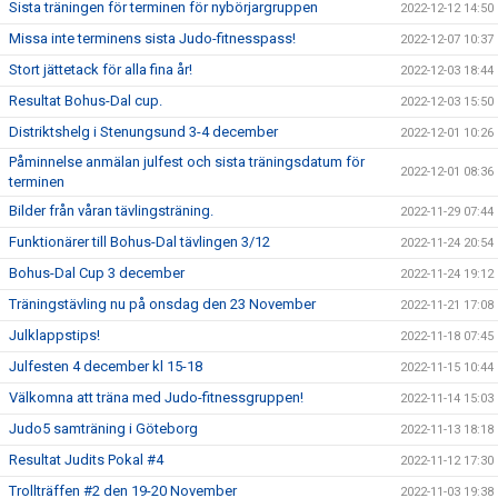
Sista träningen för terminen för nybörjargruppen
2022-12-12 14:50
Missa inte terminens sista Judo-fitnesspass!
2022-12-07 10:37
Stort jättetack för alla fina år!
2022-12-03 18:44
Resultat Bohus-Dal cup.
2022-12-03 15:50
Distriktshelg i Stenungsund 3-4 december
2022-12-01 10:26
Påminnelse anmälan julfest och sista träningsdatum för
2022-12-01 08:36
terminen
Bilder från våran tävlingsträning.
2022-11-29 07:44
Funktionärer till Bohus-Dal tävlingen 3/12
2022-11-24 20:54
Bohus-Dal Cup 3 december
2022-11-24 19:12
Träningstävling nu på onsdag den 23 November
2022-11-21 17:08
Julklappstips!
2022-11-18 07:45
Julfesten 4 december kl 15-18
2022-11-15 10:44
Välkomna att träna med Judo-fitnessgruppen!
2022-11-14 15:03
Judo5 samträning i Göteborg
2022-11-13 18:18
Resultat Judits Pokal #4
2022-11-12 17:30
Trollträffen #2 den 19-20 November
2022-11-03 19:38