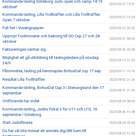
Kommande tävling Göteborg Judo open och camp 14-15
2023-09-27 19:31
oktober!
Kommande tävling, Lilla Trollträffen och Lilla Trollträffen
2023-09-27 19:24
Open 7 oktober
Full fart i Vuxengruppen
2023-09-22 20:32
Upprop! Funktionärer och bakning till GO Cup 27 och 28
2023-09-21 08:00
oktober
Faktureringen närmar sig...
2023-09-20 20:28
Möjlighet att gå utbildning till tävlingsledare på söndag
2023-09-19 21:20
24/9
Påminnelse, tävling på hemmaplan BohusDal cup 17 sep.
2023-09-11 10:16
Resultat Lilla Trollträffen
2023-09-02 21:26
Kommande tävling, BohusDal Cup 3 i Stenungsund den 17
2023-08-31 21:06
september
Ordförande har ordet
2023-08-29 08:00
Kommande tävling, Judits Pokal 3 för U11 och U13, 16
2023-08-26 15:38
september i Göteborg
Start Judofitness
2023-08-24 09:34
Du har väl inte missat att anmäla dig/ditt barn till
2023-08-22 12:55