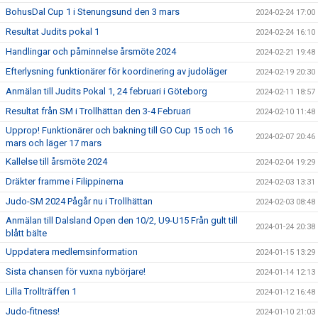
BohusDal Cup 1 i Stenungsund den 3 mars
2024-02-24 17:00
Resultat Judits pokal 1
2024-02-24 16:10
Handlingar och påminnelse årsmöte 2024
2024-02-21 19:48
Efterlysning funktionärer för koordinering av judoläger
2024-02-19 20:30
Anmälan till Judits Pokal 1, 24 februari i Göteborg
2024-02-11 18:57
Resultat från SM i Trollhättan den 3-4 Februari
2024-02-10 11:48
Upprop! Funktionärer och bakning till GO Cup 15 och 16
2024-02-07 20:46
mars och läger 17 mars
Kallelse till årsmöte 2024
2024-02-04 19:29
Dräkter framme i Filippinerna
2024-02-03 13:31
Judo-SM 2024 Pågår nu i Trollhättan
2024-02-03 08:48
Anmälan till Dalsland Open den 10/2, U9-U15 Från gult till
2024-01-24 20:38
blått bälte
Uppdatera medlemsinformation
2024-01-15 13:29
Sista chansen för vuxna nybörjare!
2024-01-14 12:13
Lilla Trollträffen 1
2024-01-12 16:48
Judo-fitness!
2024-01-10 21:03