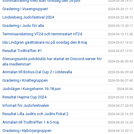
Sommarträning med start onsdag den 26 juni.
2024-05-28 14:51
Gradering i Vuxengruppen!
2024-05-24 11:17
Lindesberg Judofestival 2024
2024-05-22 08:15
Gradering i Judo för alla
2024-05-15 20:17
Terminsavslutning VT24 och terminsstart HT24
2024-05-10 15:36
Ida Lindgren gästtränare nu på onsdag den 8 maj
2024-05-07 14:01
Resultat Trollträffen #1
2024-05-07 13:51
Stenungsunds judoklubb har startat en Discord-server för
2024-05-06 09:43
alla medlemmar!
Anmälan till Bohus-Dal Cup 2 i Uddevalla
2024-05-06 09:34
Gradering i Knattegruppen
2024-05-06 07:40
Judoläger i Kungshamn 16-18 juni
2024-05-06
Resultat Hajime Cup 2024
2024-05-03 13:50
Infomail för Judofestivalen
2024-04-27 20:55
Resultat Lilla Judits och Judits Pokal 2
2024-04-20 16:29
Anmälan till Trollträffen 1 4-5 maj
2024-04-20 16:20
Gradering i Nybörjargruppen
2024-04-14 20:11