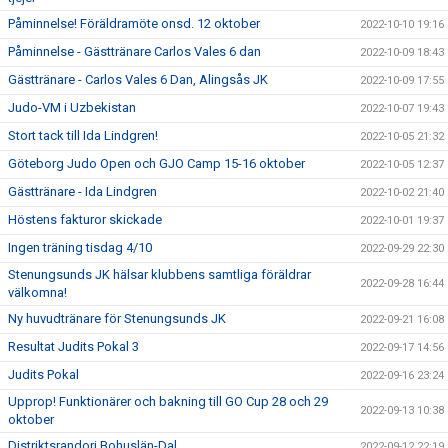
Påminnelse! Föräldramöte onsd. 12 oktober
2022-10-10 19:16
Påminnelse - Gästtränare Carlos Vales 6 dan
2022-10-09 18:43
Gästtränare - Carlos Vales 6 Dan, Alingsås JK
2022-10-09 17:55
Judo-VM i Uzbekistan
2022-10-07 19:43
Stort tack till Ida Lindgren!
2022-10-05 21:32
Göteborg Judo Open och GJO Camp 15-16 oktober
2022-10-05 12:37
Gästtränare - Ida Lindgren
2022-10-02 21:40
Höstens fakturor skickade
2022-10-01 19:37
Ingen träning tisdag 4/10
2022-09-29 22:30
Stenungsunds JK hälsar klubbens samtliga föräldrar
2022-09-28 16:44
välkomna!
Ny huvudtränare för Stenungsunds JK
2022-09-21 16:08
Resultat Judits Pokal 3
2022-09-17 14:56
Judits Pokal
2022-09-16 23:24
Upprop! Funktionärer och bakning till GO Cup 28 och 29
2022-09-13 10:38
oktober
Distriktsrandori Bohuslän-Dal
2022-09-12 22:19