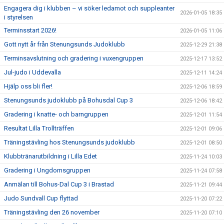
Engagera dig i klubben – vi söker ledamot och suppleanter
2026-01-05 18:35
i styrelsen
Terminsstart 2026!
2026-01-05 11:06
Gott nytt år från Stenungsunds Judoklubb
2025-12-29 21:38
Terminsavslutning och gradering i vuxengruppen
2025-12-17 13:52
Jul-judo i Uddevalla
2025-12-11 14:24
Hjälp oss bli fler!
2025-12-06 18:59
Stenungsunds judoklubb på Bohusdal Cup 3
2025-12-06 18:42
Gradering i knatte- och barngruppen
2025-12-01 11:54
Resultat Lilla Trollträffen
2025-12-01 09:06
Träningstävling hos Stenungsunds judoklubb
2025-12-01 08:50
Klubbtränarutbildning i Lilla Edet
2025-11-24 10:03
Gradering i Ungdomsgruppen
2025-11-24 07:58
Anmälan till Bohus-Dal Cup 3 i Brastad
2025-11-21 09:44
Judo Sundvall Cup flyttad
2025-11-20 07:22
Träningstävling den 26 november
2025-11-20 07:10