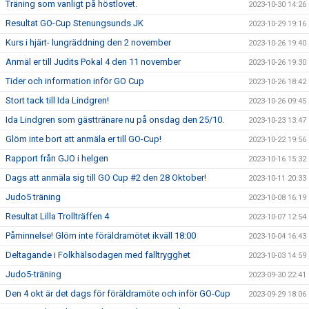
Träning som vanligt på höstlovet.
2023-10-30 14:26
Resultat GO-Cup Stenungsunds JK
2023-10-29 19:16
Kurs i hjärt- lungräddning den 2 november
2023-10-26 19:40
Anmäl er till Judits Pokal 4 den 11 november
2023-10-26 19:30
Tider och information inför GO Cup
2023-10-26 18:42
Stort tack till Ida Lindgren!
2023-10-26 09:45
Ida Lindgren som gästtränare nu på onsdag den 25/10.
2023-10-23 13:47
Glöm inte bort att anmäla er till GO-Cup!
2023-10-22 19:56
Rapport från GJO i helgen
2023-10-16 15:32
Dags att anmäla sig till GO Cup #2 den 28 Oktober!
2023-10-11 20:33
Judo5 träning
2023-10-08 16:19
Resultat Lilla Trollträffen 4
2023-10-07 12:54
Påminnelse! Glöm inte föräldramötet ikväll 18:00
2023-10-04 16:43
Deltagande i Folkhälsodagen med falltrygghet
2023-10-03 14:59
Judo5-träning
2023-09-30 22:41
Den 4 okt är det dags för föräldramöte och inför GO-Cup
2023-09-29 18:06