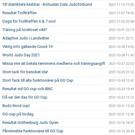
Till distriktets klubbar - Bohuslän Dals Judoförbund
2021-11-15 10:50
Resultat Trollträffen
2021-11-07 18:55
Dags för Trollträffen 6 & 7 nov!
2021-11-03 20:58
Träning på höstlovet v44?
2021-10-31 22:13
Adaptive Judo i Landvetter
2021-10-31 20:11
Viktig info gällande Covid-19
2021-10-28 19:02
World Judo Day 2021
2021-10-28 11:45
Missa inte att betala terminens medlems och träningsavgift
2021-10-27 22:53
Stort tack för besöket Ida!
2021-10-25 21:12
Stort Tack till alla funktionärer på GO Cup
2021-10-24 12:42
Resultat vid GO-cup och BNC
2021-10-23 19:49
Då var det dax för GO Cup
2021-10-22 15:12
Budo Nord cup!
2021-10-21 13:24
GO-cup på lördag
2021-10-21 12:30
Resultat Gothenburg Judo Open
2021-10-16 18:57
Påminnelse funktionärer till GO Cup
2021-10-13 20:49