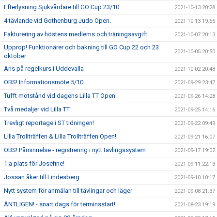
Efterlysning Sjukvårdare till GO Cup 23/10
2021-10-13 20:28
4 tävlande vid Gothenburg Judo Open.
2021-10-13 19:55
Fakturering av höstens medlems och träningsavgift
2021-10-07 20:13
Upprop! Funktionärer och bakning till GO Cup 22 och 23
2021-10-05 20:50
oktober
Aris på regelkurs i Uddevalla
2021-10-02 20:48
OBS! Informationsmöte 5/10
2021-09-29 23:47
Tufft motstånd vid dagens Lilla TT Open
2021-09-26 14:28
Två medaljer vid Lilla TT
2021-09-25 14:16
Trevligt reportage i ST tidningen!
2021-09-22 09:49
Lilla Trollträffen & Lilla Trollträffen Open!
2021-09-21 16:07
OBS! Påminnelse - registrering i nytt tävlingssystem
2021-09-17 19:02
1:a plats för Josefine!
2021-09-11 22:13
Jossan åker till Lindesberg
2021-09-10 10:17
Nytt system för anmälan till tävlingar och läger
2021-09-08 21:37
ÄNTLIGEN! - snart dags för terminsstart!
2021-08-23 19:19