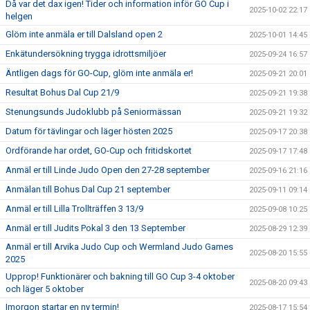
Då var det dax igen! Tider och information inför GO Cup i
2025-10-02 22:17
helgen
Glöm inte anmäla er till Dalsland open 2
2025-10-01 14:45
Enkätundersökning trygga idrottsmiljöer
2025-09-24 16:57
Äntligen dags för GO-Cup, glöm inte anmäla er!
2025-09-21 20:01
Resultat Bohus Dal Cup 21/9
2025-09-21 19:38
Stenungsunds Judoklubb på Seniormässan
2025-09-21 19:32
Datum för tävlingar och läger hösten 2025
2025-09-17 20:38
Ordförande har ordet, GO-Cup och fritidskortet
2025-09-17 17:48
Anmäl er till Linde Judo Open den 27-28 september
2025-09-16 21:16
Anmälan till Bohus Dal Cup 21 september
2025-09-11 09:14
Anmäl er till Lilla Trollträffen 3 13/9
2025-09-08 10:25
Anmäl er till Judits Pokal 3 den 13 September
2025-08-29 12:39
Anmäl er till Arvika Judo Cup och Wermland Judo Games
2025-08-20 15:55
2025
Upprop! Funktionärer och bakning till GO Cup 3-4 oktober
2025-08-20 09:43
och läger 5 oktober
Imorgon startar en ny termin!
2025-08-17 15:54