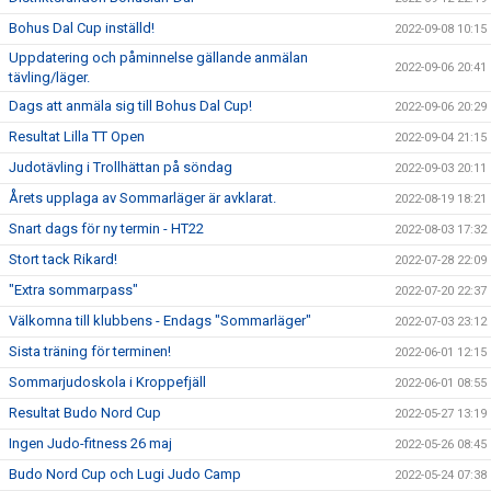
Bohus Dal Cup inställd!
2022-09-08 10:15
Uppdatering och påminnelse gällande anmälan
2022-09-06 20:41
tävling/läger.
Dags att anmäla sig till Bohus Dal Cup!
2022-09-06 20:29
Resultat Lilla TT Open
2022-09-04 21:15
Judotävling i Trollhättan på söndag
2022-09-03 20:11
Årets upplaga av Sommarläger är avklarat.
2022-08-19 18:21
Snart dags för ny termin - HT22
2022-08-03 17:32
Stort tack Rikard!
2022-07-28 22:09
"Extra sommarpass"
2022-07-20 22:37
Välkomna till klubbens - Endags "Sommarläger"
2022-07-03 23:12
Sista träning för terminen!
2022-06-01 12:15
Sommarjudoskola i Kroppefjäll
2022-06-01 08:55
Resultat Budo Nord Cup
2022-05-27 13:19
Ingen Judo-fitness 26 maj
2022-05-26 08:45
Budo Nord Cup och Lugi Judo Camp
2022-05-24 07:38