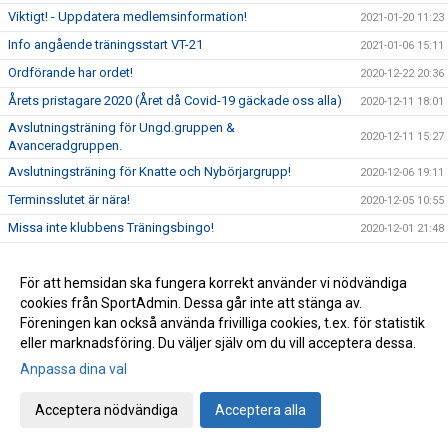
Viktigt! - Uppdatera medlemsinformation!
2021-01-20 11:23
Info angående träningsstart VT-21
2021-01-06 15:11
Ordförande har ordet!
2020-12-22 20:36
Årets pristagare 2020 (Året då Covid-19 gäckade oss alla)
2020-12-11 18:01
Avslutningsträning för Ungd.gruppen &
2020-12-11 15:27
Avanceradgruppen.
Avslutningsträning för Knatte och Nybörjargrupp!
2020-12-06 19:11
Terminsslutet är nära!
2020-12-05 10:55
Missa inte klubbens Träningsbingo!
2020-12-01 21:48
Ny uppdaterad info kring Covid-19 och vår träning HT-20!
2020-11-24 21:02
För att hemsidan ska fungera korrekt använder vi nödvändiga
Ny info angående träning och träningstider!
2020-11-03 17:20
cookies från SportAdmin. Dessa går inte att stänga av.
Uppdaterad info kring Covid-19
2020-10-31 12:32
Föreningen kan också använda frivilliga cookies, t.ex. för statistik
Beslut om skärpta allmänna råd!
2020-10-29 15:45
eller marknadsföring. Du väljer själv om du vill acceptera dessa.
Träning på Höstlovet?
Anpassa dina val
2020-10-25 22:09
Resultat Bohus-dal Cup
2020-10-04 13:30
Acceptera nödvändiga
Acceptera alla
Resultat Kroppefjällskampen
2020-09-27 18:24