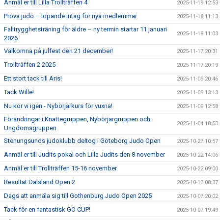
Anmäl er till Lilla Trollträffen 4
2025-11-19 12:53
Prova judo – löpande intag för nya medlemmar
2025-11-18 11:13
Falltrygghetsträning för äldre – ny termin startar 11 januari
2025-11-18 11:03
2026
Välkomna på julfest den 21 december!
2025-11-17 20:31
Trollträffen 2 2025
2025-11-17 20:19
Ett stort tack till Aris!
2025-11-09 20:46
Tack Wille!
2025-11-09 13:13
Nu kör vi igen - Nybörjarkurs för vuxna!
2025-11-09 12:58
Förändringar i Knattegruppen, Nybörjargruppen och
2025-11-04 18:53
Ungdomsgruppen
Stenungsunds judoklubb deltog i Göteborg Judo Open
2025-10-27 10:57
Anmäl er till Judits pokal och Lilla Judits den 8 november
2025-10-22 14:06
Anmäl er till Trollträffen 15-16 november
2025-10-22 09:00
Resultat Dalsland Open 2
2025-10-13 08:37
Dags att anmäla sig till Gothenburg Judo Open 2025
2025-10-07 20:02
Tack för en fantastisk GO CUP!
2025-10-07 19:49