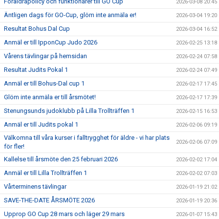
Föräldrapolicy och funktionärer till GO Cup
2026-03-08 20:45
Äntligen dags för GO-Cup, glöm inte anmäla er!
2026-03-04 19:20
Resultat Bohus Dal Cup
2026-03-04 16:52
Anmäl er till IpponCup Judo 2026
2026-02-25 13:18
Vårens tävlingar på hemsidan
2026-02-24 07:58
Resultat Judits Pokal 1
2026-02-24 07:49
Anmäl er till Bohus-Dal cup 1
2026-02-17 17:45
Glöm inte anmäla er till årsmötet!
2026-02-17 17:39
Stenungsunds judoklubb på Lilla Trollträffen 1
2026-02-15 16:53
Anmäl er till Judits pokal 1
2026-02-06 09:19
Välkomna till våra kurser i falltrygghet för äldre - vi har plats
2026-02-06 07:09
för fler!
Kallelse till årsmöte den 25 februari 2026
2026-02-02 17:04
Anmäl er till Lilla Trollträffen 1
2026-02-02 07:03
Vårterminens tävlingar
2026-01-19 21:02
SAVE-THE-DATE ÅRSMÖTE 2026
2026-01-19 20:36
Upprop GO Cup 28 mars och läger 29 mars
2026-01-07 15:43