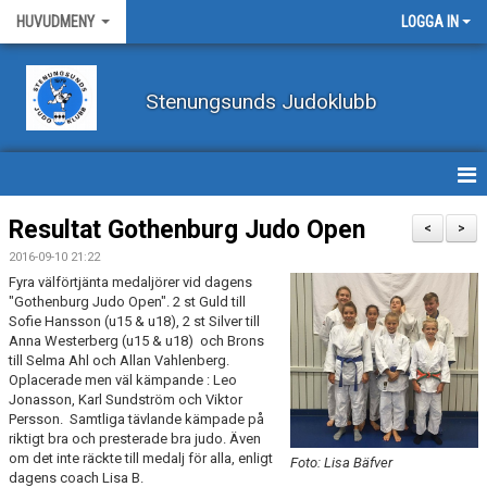
HUVUDMENY
LOGGA IN
Stenungsunds Judoklubb
HEM
Resultat Gothenburg Judo Open
<
>
2016-09-10 21:22
FÖRBUNDSNYHETER
Fyra välförtjänta medaljörer vid dagens
"Gothenburg Judo Open". 2 st Guld till
BILDER
Sofie Hansson (u15 & u18), 2 st Silver till
Anna Westerberg (u15 & u18) och Brons
till Selma Ahl och Allan Vahlenberg.
BÖRJA TRÄNA JUDO
Oplacerade men väl kämpande : Leo
Jonasson, Karl Sundström och Viktor
BLI MEDLEM
Persson. Samtliga tävlande kämpade på
riktigt bra och presterade bra judo. Även
VECKOSCHEMA
om det inte räckte till medalj för alla, enligt
Foto: Lisa Bäfver
dagens coach Lisa B.