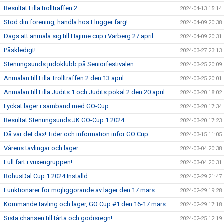
Resultat Lilla trollträffen 2
2024-04-13 15:14
Stöd din förening, handla hos Flügger färg!
2024-04-09 20:38
Dags att anmäla sig till Hajime cup i Varberg 27 april
2024-04-09 20:31
Påskledigt!
2024-03-27 23:13
Stenungsunds judoklubb på Seniorfestivalen
2024-03-25 20:09
Anmälan till Lilla Trollträffen 2 den 13 april
2024-03-25 20:01
Anmälan till Lilla Judits 1 och Judits pokal 2 den 20 april
2024-03-20 18:02
Lyckat läger i samband med GO-Cup
2024-03-20 17:34
Resultat Stenungsunds JK GO-Cup 1 2024
2024-03-20 17:23
Då var det dax! Tider och information inför GO Cup
2024-03-15 11:05
Vårens tävlingar och läger
2024-03-04 20:38
Full fart i vuxengruppen!
2024-03-04 20:31
BohusDal Cup 1 2024 Inställd
2024-02-29 21:47
Funktionärer för möjliggörande av läger den 17 mars
2024-02-29 19:28
Kommande tävling och läger, GO Cup #1 den 16-17 mars
2024-02-29 17:18
Sista chansen till tårta och godisregn!
2024-02-25 12:19