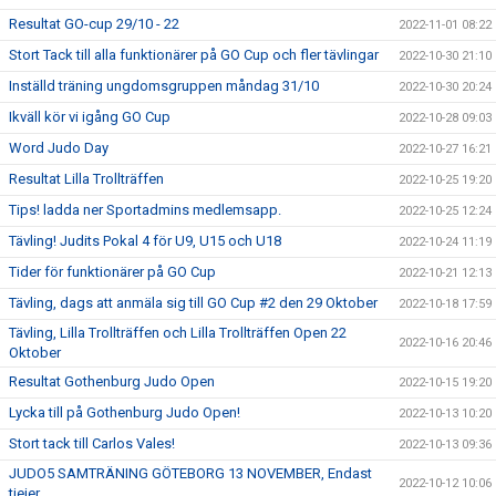
Resultat GO-cup 29/10 - 22
2022-11-01 08:22
Stort Tack till alla funktionärer på GO Cup och fler tävlingar
2022-10-30 21:10
Inställd träning ungdomsgruppen måndag 31/10
2022-10-30 20:24
Ikväll kör vi igång GO Cup
2022-10-28 09:03
Word Judo Day
2022-10-27 16:21
Resultat Lilla Trollträffen
2022-10-25 19:20
Tips! ladda ner Sportadmins medlemsapp.
2022-10-25 12:24
Tävling! Judits Pokal 4 för U9, U15 och U18
2022-10-24 11:19
Tider för funktionärer på GO Cup
2022-10-21 12:13
Tävling, dags att anmäla sig till GO Cup #2 den 29 Oktober
2022-10-18 17:59
Tävling, Lilla Trollträffen och Lilla Trollträffen Open 22
2022-10-16 20:46
Oktober
Resultat Gothenburg Judo Open
2022-10-15 19:20
Lycka till på Gothenburg Judo Open!
2022-10-13 10:20
Stort tack till Carlos Vales!
2022-10-13 09:36
JUDO5 SAMTRÄNING GÖTEBORG 13 NOVEMBER, Endast
2022-10-12 10:06
tjejer