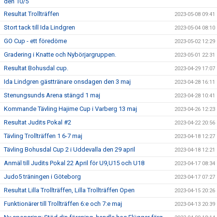
den 10/5
Resultat Trollträffen
2023-05-08 09:41
Stort tack till Ida Lindgren
2023-05-04 08:10
GO Cup - ett föredöme
2023-05-02 12:29
Gradering i Knatte och Nybörjargruppen.
2023-05-01 22:31
Resultat Bohusdal cup.
2023-04-29 17:07
Ida Lindgren gästtränare onsdagen den 3 maj
2023-04-28 16:11
Stenungsunds Arena stängd 1 maj
2023-04-28 10:41
Kommande Tävling Hajime Cup i Varberg 13 maj
2023-04-26 12:23
Resultat Judits Pokal #2
2023-04-22 20:56
Tävling Trollträffen 1 6-7 maj
2023-04-18 12:27
Tävling Bohusdal Cup 2 i Uddevalla den 29 april
2023-04-18 12:21
Anmäl till Judits Pokal 22 April för U9,U15 och U18
2023-04-17 08:34
Judo5 träningen i Göteborg
2023-04-17 07:27
Resultat Lilla Trollträffen, Lilla Trollträffen Open
2023-04-15 20:26
Funktionärer till Trollträffen 6:e och 7:e maj
2023-04-13 20:39