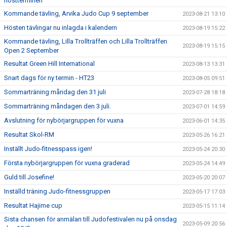
höstterminen
Kommande tävling, Arvika Judo Cup 9 september
2023-08-21 13:10
Hösten tävlingar nu inlagda i kalendern
2023-08-19 15:22
Kommande tävling, Lilla Trollträffen och Lilla Trollträffen
2023-08-19 15:15
Open 2 September
Resultat Green Hill International
2023-08-13 13:31
Snart dags för ny termin - HT23
2023-08-05 09:51
Sommarträning måndag den 31 juli
2023-07-28 18:18
Sommarträning måndagen den 3 juli.
2023-07-01 14:59
Avslutning för nybörjargruppen för vuxna
2023-06-01 14:35
Resultat Skol-RM
2023-05-26 16:21
Inställt Judo-fitnesspass igen!
2023-05-24 20:30
Första nybörjargruppen för vuxna graderad
2023-05-24 14:49
Guld till Josefine!
2023-05-20 20:07
Inställd träning Judo-fitnessgruppen
2023-05-17 17:03
Resultat Hajime cup
2023-05-15 11:14
Sista chansen för anmälan till Judofestivalen nu på onsdag
2023-05-09 20:56