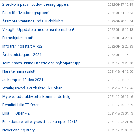
2 veckors paus i Judo-fitnessgruppen!
2022-01-27 15:49
Paus för "Motionsgruppen"
2022-01-24 10:23
Årsmöte Stenungsunds Judoklubb
2022-01-20 15:04
Viktigt! - Uppdatera medlemsinformation!
2022-01-15 12:43
Framskjuten start!
2022-01-14 23:26
Info träningsstart VT-22
2022-01-12 20:23
Årets pristagare - 2021
2022-01-11 18:11
Terminsavslutning i Knatte och Nybörjargrupp
2021-12-19 20:30
Nära terminsavslut!
2021-12-14 18:00
Julkampen 12 dec 2021
2021-12-12 16:11
Ytterligare två svartbälten i klubben!
2021-12-11 17:56
Mycket judo-aktiviteter kommande helg!
2021-12-06 17:16
Resultat Lilla TT Open
2021-12-05 16:19
Lilla TT Open - 2
2021-12-03 04:13
Funktionärer efterlyses till Julkampen 12/12
2021-12-02 21:30
Never ending story.....
2021-12-01 08:35