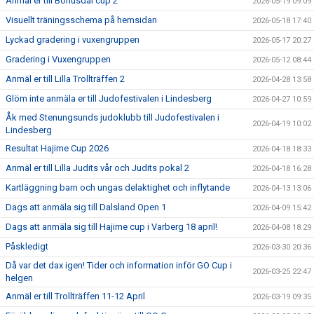
Anmäl er till Bohusdal cup 2
2026-05-19 09:09
Visuellt träningsschema på hemsidan
2026-05-18 17:40
Lyckad gradering i vuxengruppen
2026-05-17 20:27
Gradering i Vuxengruppen
2026-05-12 08:44
Anmäl er till Lilla Trollträffen 2
2026-04-28 13:58
Glöm inte anmäla er till Judofestivalen i Lindesberg
2026-04-27 10:59
Åk med Stenungsunds judoklubb till Judofestivalen i
2026-04-19 10:02
Lindesberg
Resultat Hajime Cup 2026
2026-04-18 18:33
Anmäl er till Lilla Judits vår och Judits pokal 2
2026-04-18 16:28
Kartläggning barn och ungas delaktighet och inflytande
2026-04-13 13:06
Dags att anmäla sig till Dalsland Open 1
2026-04-09 15:42
Dags att anmäla sig till Hajime cup i Varberg 18 april!
2026-04-08 18:29
Påskledigt
2026-03-30 20:36
Då var det dax igen! Tider och information inför GO Cup i
2026-03-25 22:47
helgen
Anmäl er till Trollträffen 11-12 April
2026-03-19 09:35