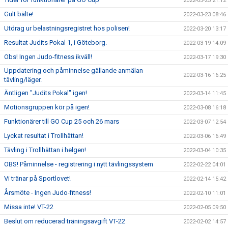
2022-03-23 21:12
Gult bälte!
2022-03-23 08:46
Utdrag ur belastningsregistret hos polisen!
2022-03-20 13:17
Resultat Judits Pokal 1, i Göteborg.
2022-03-19 14:09
Obs! Ingen Judo-fitness ikväll!
2022-03-17 19:30
Uppdatering och påminnelse gällande anmälan
2022-03-16 16:25
tävling/läger.
Äntligen "Judits Pokal" igen!
2022-03-14 11:45
Motionsgruppen kör på igen!
2022-03-08 16:18
Funktionärer till GO Cup 25 och 26 mars
2022-03-07 12:54
Lyckat resultat i Trollhättan!
2022-03-06 16:49
Tävling i Trollhättan i helgen!
2022-03-04 10:35
OBS! Påminnelse - registrering i nytt tävlingssystem
2022-02-22 04:01
Vi tränar på Sportlovet!
2022-02-14 15:42
Årsmöte - Ingen Judo-fitness!
2022-02-10 11:01
Missa inte! VT-22
2022-02-05 09:50
Beslut om reducerad träningsavgift VT-22
2022-02-02 14:57