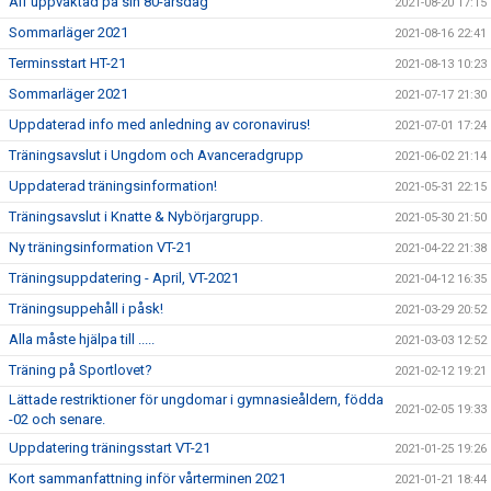
Alf uppvaktad på sin 80-årsdag
2021-08-20 17:15
Sommarläger 2021
2021-08-16 22:41
Terminsstart HT-21
2021-08-13 10:23
Sommarläger 2021
2021-07-17 21:30
Uppdaterad info med anledning av coronavirus!
2021-07-01 17:24
Träningsavslut i Ungdom och Avanceradgrupp
2021-06-02 21:14
Uppdaterad träningsinformation!
2021-05-31 22:15
Träningsavslut i Knatte & Nybörjargrupp.
2021-05-30 21:50
Ny träningsinformation VT-21
2021-04-22 21:38
Träningsuppdatering - April, VT-2021
2021-04-12 16:35
Träningsuppehåll i påsk!
2021-03-29 20:52
Alla måste hjälpa till .....
2021-03-03 12:52
Träning på Sportlovet?
2021-02-12 19:21
Lättade restriktioner för ungdomar i gymnasieåldern, födda
2021-02-05 19:33
-02 och senare.
Uppdatering träningsstart VT-21
2021-01-25 19:26
Kort sammanfattning inför vårterminen 2021
2021-01-21 18:44