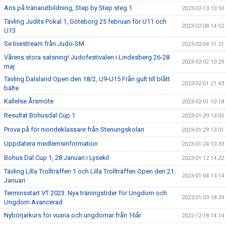
Aris på tränarutbildning, Step by Step steg 1
2023-02-13 10:50
Tävling Judits Pokal 1, Göteborg 25 februari för U11 och
2023-02-08 14:52
U13
Se livestream från Judo-SM
2023-02-04 11:21
Vårens stora satsning! Judofestivalen i Lindesberg 26-28
2023-02-02 10:29
maj
Tävling Dalsland Open den 18/2, U9-U15 Från gult till blått
2023-02-01 21:43
bälte
Kallelse Årsmöte
2023-02-01 10:18
Resultat Bohusdal Cup 1
2023-01-29 13:05
Prova på för niondeklassare från Stenungskolan
2023-01-29 13:01
Uppdatera medlemsinformation
2023-01-24 10:33
Bohus Dal Cup 1, 28 Januari i Lysekil
2023-01-12 14:22
Tävling Lilla Trollträffen 1 och Lilla Trollträffen Open den 21
2023-01-04 13:14
Januari
Terminsstart VT 2023. Nya träningstider för Ungdom och
2023-01-03 18:39
Ungdom Avancerad
Nybörjarkurs för vuxna och ungdomar från 16år.
2022-12-18 14:14