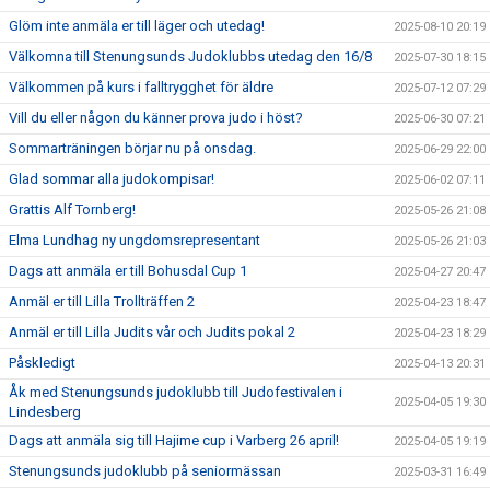
Glöm inte anmäla er till läger och utedag!
2025-08-10 20:19
Välkomna till Stenungsunds Judoklubbs utedag den 16/8
2025-07-30 18:15
Välkommen på kurs i falltrygghet för äldre
2025-07-12 07:29
Vill du eller någon du känner prova judo i höst?
2025-06-30 07:21
Sommarträningen börjar nu på onsdag.
2025-06-29 22:00
Glad sommar alla judokompisar!
2025-06-02 07:11
Grattis Alf Tornberg!
2025-05-26 21:08
Elma Lundhag ny ungdomsrepresentant
2025-05-26 21:03
Dags att anmäla er till Bohusdal Cup 1
2025-04-27 20:47
Anmäl er till Lilla Trollträffen 2
2025-04-23 18:47
Anmäl er till Lilla Judits vår och Judits pokal 2
2025-04-23 18:29
Påskledigt
2025-04-13 20:31
Åk med Stenungsunds judoklubb till Judofestivalen i
2025-04-05 19:30
Lindesberg
Dags att anmäla sig till Hajime cup i Varberg 26 april!
2025-04-05 19:19
Stenungsunds judoklubb på seniormässan
2025-03-31 16:49