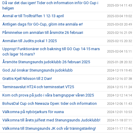
Då var det dax igen! Tider och information inför GO Cup i
2025-03-14 11:43
helgen
Anmäl er till Trollträffen 1 12-13 april
2025-03-04 19:02
Äntligen dags för GO-Cup, glöm inte anmäla er!
2025-03-03 20:49
Påminnelse om anmälan till årsmöte 26 februari
2025-02-16 21:09
Anmälan till Judits pokal 1 2025
2025-02-15 20:32
Upprop! Funktionärer och bakning till GO Cup 14-15 mars
2025-02-04 15:11
och läger 16 mars?
Årsmöte Stenungsunds judoklubb 26 februari 2025
2025-01-28 20:32
God Jul önskar Stenungsunds judoklubb
2024-12-19 19:45
Grattis Kjell Nilsson till 2 Dan!
2024-12-16 07:38
Terminsavslut HT24 och terminsstart VT25
2024-12-15 11:24
Kom och prova på judo i våra barngrupper våren 2025
2024-12-12 14:14
BohusDal Cup och Newaza Open: tider och information
2024-12-06 11:43
Välkomna på nybörjarkurs för vuxna
2024-12-01 10:53
Välkomna till årets julfest med Stenungsunds Judoklubb!
2024-11-18 07:11
Välkomna till Stenungsunds JK och vår träningstävling!
2024-11-17 17:46