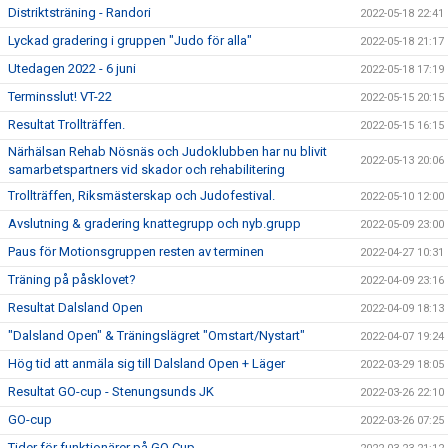
Distriktsträning - Randori
2022-05-18 22:41
Lyckad gradering i gruppen "Judo för alla"
2022-05-18 21:17
Utedagen 2022 - 6 juni
2022-05-18 17:19
Terminsslut! VT-22
2022-05-15 20:15
Resultat Trollträffen.
2022-05-15 16:15
Närhälsan Rehab Nösnäs och Judoklubben har nu blivit
2022-05-13 20:06
samarbetspartners vid skador och rehabilitering
Trollträffen, Riksmästerskap och Judofestival.
2022-05-10 12:00
Avslutning & gradering knattegrupp och nyb.grupp
2022-05-09 23:00
Paus för Motionsgruppen resten av terminen
2022-04-27 10:31
Träning på påsklovet?
2022-04-09 23:16
Resultat Dalsland Open
2022-04-09 18:13
"Dalsland Open" & Träningslägret "Omstart/Nystart"
2022-04-07 19:24
Hög tid att anmäla sig till Dalsland Open + Läger
2022-03-29 18:05
Resultat GO-cup - Stenungsunds JK
2022-03-26 22:10
GO-cup
2022-03-26 07:25
Tider för funktionärer på GO Cup