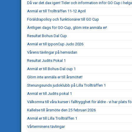
Då var det dax igen! Tider och information inför GO Cup i helg
Anmäl er till Trollträffen 11-12 April
Föräldrapolicy och funktionärer till GO Cup
Äntligen dags för GO-Cup, glöm inte anmäla er!
Resultat Bohus Dal Cup
Anmäl er till IpponCup Judo 2026
Vårens tävlingar på hemsidan
Resultat Judits Pokal 1
Anmäl er till Bohus-Dal cup 1
Glöm inte anmäla er till årsmötet!
Stenungsunds judoklubb på Lilla Trollträffen 1
Anmäl er till Judits pokal 1
Välkomna till våra kurser i falltrygghet för äldre - vi har plats för
Kallelse till årsmöte den 25 februari 2026
Anmäl er till Lilla Trollträffen 1
Vårterminens tävlingar