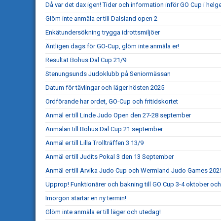
Då var det dax igen! Tider och information inför GO Cup i helg
Glöm inte anmäla er till Dalsland open 2
Enkätundersökning trygga idrottsmiljöer
Äntligen dags för GO-Cup, glöm inte anmäla er!
Resultat Bohus Dal Cup 21/9
Stenungsunds Judoklubb på Seniormässan
Datum för tävlingar och läger hösten 2025
Ordförande har ordet, GO-Cup och fritidskortet
Anmäl er till Linde Judo Open den 27-28 september
Anmälan till Bohus Dal Cup 21 september
Anmäl er till Lilla Trollträffen 3 13/9
Anmäl er till Judits Pokal 3 den 13 September
Anmäl er till Arvika Judo Cup och Wermland Judo Games 202
Upprop! Funktionärer och bakning till GO Cup 3-4 oktober och
Imorgon startar en ny termin!
Glöm inte anmäla er till läger och utedag!