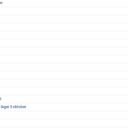
en
5
 läger 5 oktober