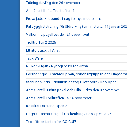
Träningstävling den 26 november
Anmäl er till Lilla Trollträffen 4
Prova judo – löpande intag för nya medlemmar
Falltrygghetsträning för äldre – ny termin startar 11 januari 20
Välkomna på julfest den 21 december!
Trollträffen 2 2025
Ett stort tack till Aris!
Tack Wille!
Nu kör vi igen - Nybörjarkurs för vuxna!
Förändringar i Knattegruppen, Nybörjargruppen och Ungdo
Stenungsunds judoklubb deltog i Göteborg Judo Open
Anmäl er till Judits pokal och Lilla Judits den 8 november
Anmäl er till Trollträffen 15-16 november
Resultat Dalsland Open 2
Dags att anmäla sig till Gothenburg Judo Open 2025
Tack för en fantastisk GO CUP!