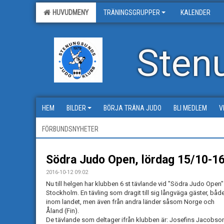
HUVUDMENY
TRÄNINGSGRUPPER
KALENDER
Sten
HEM
BILDER
BÖRJA TRÄNA JUDO
BLI MEDLEM
V
FÖRBUNDSNYHETER
Södra Judo Open, lördag 15/10-16
2016-10-12 09:02
Nu till helgen har klubben 6 st tävlande vid "Södra Judo Open" 
Stockholm. En tävling som dragit till sig långväga gäster, båd
inom landet, men även från andra länder såsom Norge och
Åland (Fin).
De tävlande som deltager ifrån klubben är: Josefins Jacobso