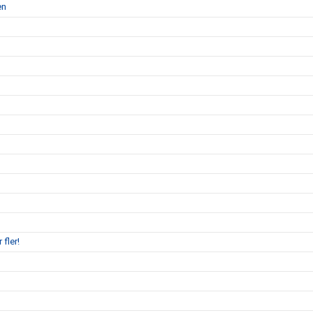
en
 fler!