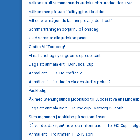
Välkomna till Stenungsunds Judoklubbs utedag den 16/8
Välkommen på kurs i falltrygghet för äldre
Vill du eller någon du känner prova judo i höst?
Sommarträningen börjar nu på onsdag.
Glad sommar alla judokompisar!
Grattis Alf Tornberg!
Elma Lundhag ny ungdomsrepresentant
Dags att anmäla er till Bohusdal Cup 1
Anmäl er till Lilla Trollträffen 2
Anmäl er till Lilla Judits vår och Judits pokal 2
Påskledigt
Åk med Stenungsunds judoklubb till Judofestivalen i Lindesb
Dags att anmäla sig till Hajime cup i Varberg 26 april!
Stenungsunds judoklubb på seniormässan
Då var det dax igen! Tider och information inför GO Cup i helg
Anmäl er till Trollträffen 1 12-13 april