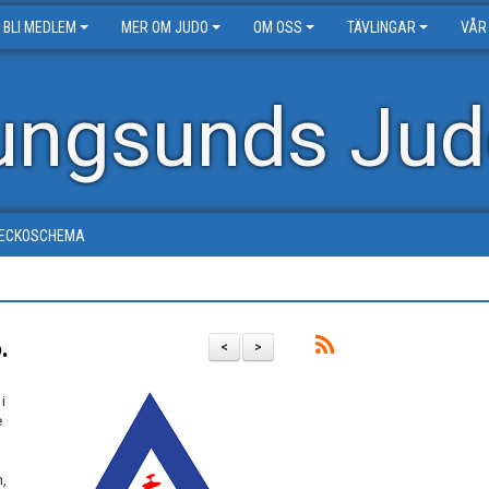
BLI MEDLEM
MER OM JUDO
OM OSS
TÄVLINGAR
VÅR
ungsunds Jud
ECKOSCHEMA
.
<
>
i
e
n,