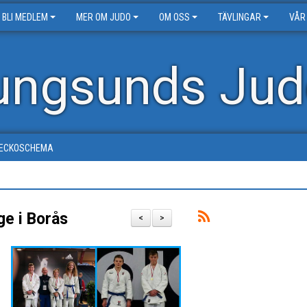
BLI MEDLEM
MER OM JUDO
OM OSS
TÄVLINGAR
VÅR
ungsunds Jud
ECKOSCHEMA
ge i Borås
<
>