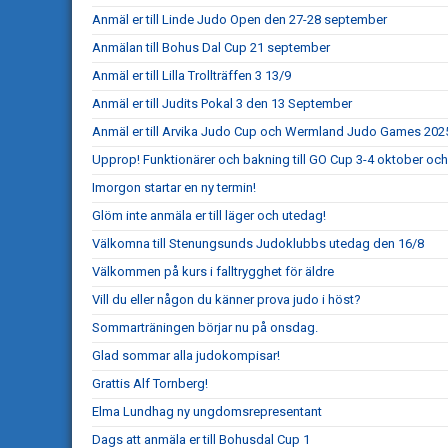
Anmäl er till Linde Judo Open den 27-28 september
Anmälan till Bohus Dal Cup 21 september
Anmäl er till Lilla Trollträffen 3 13/9
Anmäl er till Judits Pokal 3 den 13 September
Anmäl er till Arvika Judo Cup och Wermland Judo Games 202
Upprop! Funktionärer och bakning till GO Cup 3-4 oktober och
Imorgon startar en ny termin!
Glöm inte anmäla er till läger och utedag!
Välkomna till Stenungsunds Judoklubbs utedag den 16/8
Välkommen på kurs i falltrygghet för äldre
Vill du eller någon du känner prova judo i höst?
Sommarträningen börjar nu på onsdag.
Glad sommar alla judokompisar!
Grattis Alf Tornberg!
Elma Lundhag ny ungdomsrepresentant
Dags att anmäla er till Bohusdal Cup 1