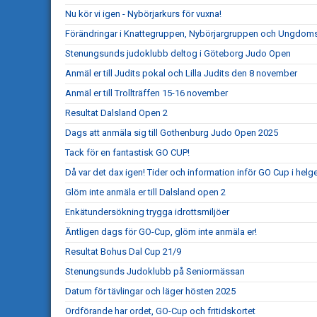
Nu kör vi igen - Nybörjarkurs för vuxna!
Förändringar i Knattegruppen, Nybörjargruppen och Ungdo
Stenungsunds judoklubb deltog i Göteborg Judo Open
Anmäl er till Judits pokal och Lilla Judits den 8 november
Anmäl er till Trollträffen 15-16 november
Resultat Dalsland Open 2
Dags att anmäla sig till Gothenburg Judo Open 2025
Tack för en fantastisk GO CUP!
Då var det dax igen! Tider och information inför GO Cup i helg
Glöm inte anmäla er till Dalsland open 2
Enkätundersökning trygga idrottsmiljöer
Äntligen dags för GO-Cup, glöm inte anmäla er!
Resultat Bohus Dal Cup 21/9
Stenungsunds Judoklubb på Seniormässan
Datum för tävlingar och läger hösten 2025
Ordförande har ordet, GO-Cup och fritidskortet