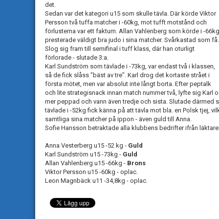
det.
Sedan var det kategori u15 som skulle tävla. Där körde Viktor
Persson två tuffa matcher i -60kg, mot tufft motstånd och
förlusterna var ett faktum. Allan Vahlenberg som körde i -66k
presterade väldigt bra judo i sina matcher. Svårkastad som få.
Slog sig fram till semifinal i tuff klass, där han oturligt
förlorade - slutade 3:a.
Karl Sundström som tävlade i -73kg, var endast två i klassen,
så de fick slåss "bäst av tre". Karl drog det kortaste strået i
första mötet, men var absolut inte långt borta. Efter peptalk
och lite strategisnack innan match nummer två, lyfte sig Kar
mer peppad och vann även tredje och sista. Slutade därmed 
tävlade i -52kg fick känna på att tävla mot bla. en Polsk tjej, v
samtliga sina matcher på ippon - även guld till Anna.
Sofie Hansson betraktade alla klubbens bedrifter ifrån läkta
Anna Vesterberg u15 -52 kg -
Guld
Karl Sundström u15 -73kg -
Guld
Allan Vahlenberg u15 -66kg -
Brons
Viktor Persson u15 -60kg - oplac.
Leon Magnbäck u11 -34,8kg - oplac.