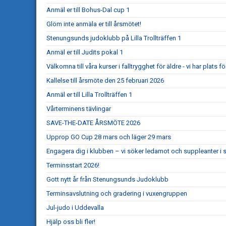
Anmäl er till Bohus-Dal cup 1
Glöm inte anmäla er till årsmötet!
Stenungsunds judoklubb på Lilla Trollträffen 1
Anmäl er till Judits pokal 1
Välkomna till våra kurser i falltrygghet för äldre - vi har plats för
Kallelse till årsmöte den 25 februari 2026
Anmäl er till Lilla Trollträffen 1
Vårterminens tävlingar
SAVE-THE-DATE ÅRSMÖTE 2026
Upprop GO Cup 28 mars och läger 29 mars
Engagera dig i klubben – vi söker ledamot och suppleanter i s
Terminsstart 2026!
Gott nytt år från Stenungsunds Judoklubb
Terminsavslutning och gradering i vuxengruppen
Jul-judo i Uddevalla
Hjälp oss bli fler!