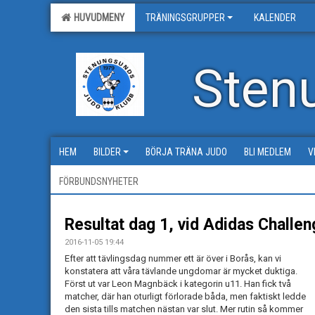
HUVUDMENY
TRÄNINGSGRUPPER
KALENDER
Sten
HEM
BILDER
BÖRJA TRÄNA JUDO
BLI MEDLEM
V
FÖRBUNDSNYHETER
Resultat dag 1, vid Adidas Challen
2016-11-05 19:44
Efter att tävlingsdag nummer ett är över i Borås, kan vi
konstatera att våra tävlande ungdomar är mycket duktiga.
Först ut var Leon Magnbäck i kategorin u11. Han fick två
matcher, där han oturligt förlorade båda, men faktiskt ledde
den sista tills matchen nästan var slut. Mer rutin så kommer