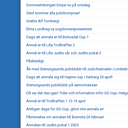
Sommarträningen börjar nu på onsdag.
Glad sommar alla judokompisar!
Grattis Alf Tornberg!
Elma Lundhag ny ungdomsrepresentant
Dags att anmäla er till Bohusdal Cup 1
Anmäl er till Lilla Trollträffen 2
Anmäl er till Lilla Judits vår och Judits pokal 2
Påskledigt
Åk med Stenungsunds judoklubb till Judofestivalen i Lindesb
Dags att anmäla sig till Hajime cup i Varberg 26 april!
Stenungsunds judoklubb på seniormässan
Då var det dax igen! Tider och information inför GO Cup i helg
Anmäl er till Trollträffen 1 12-13 april
Äntligen dags för GO-Cup, glöm inte anmäla er!
Påminnelse om anmälan till årsmöte 26 februari
Anmälan till Judits pokal 1 2025