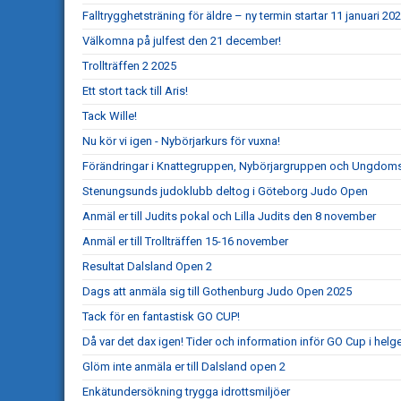
Falltrygghetsträning för äldre – ny termin startar 11 januari 20
Välkomna på julfest den 21 december!
Trollträffen 2 2025
Ett stort tack till Aris!
Tack Wille!
Nu kör vi igen - Nybörjarkurs för vuxna!
Förändringar i Knattegruppen, Nybörjargruppen och Ungdo
Stenungsunds judoklubb deltog i Göteborg Judo Open
Anmäl er till Judits pokal och Lilla Judits den 8 november
Anmäl er till Trollträffen 15-16 november
Resultat Dalsland Open 2
Dags att anmäla sig till Gothenburg Judo Open 2025
Tack för en fantastisk GO CUP!
Då var det dax igen! Tider och information inför GO Cup i helg
Glöm inte anmäla er till Dalsland open 2
Enkätundersökning trygga idrottsmiljöer