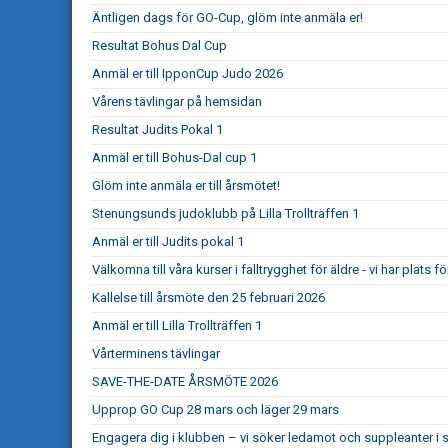
Äntligen dags för GO-Cup, glöm inte anmäla er!
Resultat Bohus Dal Cup
Anmäl er till IpponCup Judo 2026
Vårens tävlingar på hemsidan
Resultat Judits Pokal 1
Anmäl er till Bohus-Dal cup 1
Glöm inte anmäla er till årsmötet!
Stenungsunds judoklubb på Lilla Trollträffen 1
Anmäl er till Judits pokal 1
Välkomna till våra kurser i falltrygghet för äldre - vi har plats för
Kallelse till årsmöte den 25 februari 2026
Anmäl er till Lilla Trollträffen 1
Vårterminens tävlingar
SAVE-THE-DATE ÅRSMÖTE 2026
Upprop GO Cup 28 mars och läger 29 mars
Engagera dig i klubben – vi söker ledamot och suppleanter i s