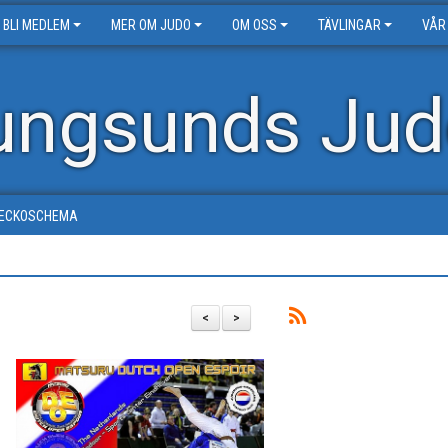
BLI MEDLEM
MER OM JUDO
OM OSS
TÄVLINGAR
VÅR
ungsunds Jud
ECKOSCHEMA
<
>