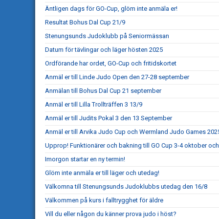
Äntligen dags för GO-Cup, glöm inte anmäla er!
Resultat Bohus Dal Cup 21/9
Stenungsunds Judoklubb på Seniormässan
Datum för tävlingar och läger hösten 2025
Ordförande har ordet, GO-Cup och fritidskortet
Anmäl er till Linde Judo Open den 27-28 september
Anmälan till Bohus Dal Cup 21 september
Anmäl er till Lilla Trollträffen 3 13/9
Anmäl er till Judits Pokal 3 den 13 September
Anmäl er till Arvika Judo Cup och Wermland Judo Games 202
Upprop! Funktionärer och bakning till GO Cup 3-4 oktober och
Imorgon startar en ny termin!
Glöm inte anmäla er till läger och utedag!
Välkomna till Stenungsunds Judoklubbs utedag den 16/8
Välkommen på kurs i falltrygghet för äldre
Vill du eller någon du känner prova judo i höst?