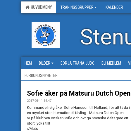
HUVUDMENY
TRÄNINGSGRUPPER
KALENDER
Sten
HEM
BILDER
BÖRJA TRÄNA JUDO
BLI MEDLEM
V
FÖRBUNDSNYHETER
Sofie åker på Matsuru Dutch Open
2017-01-11 16:47
Kommande helg åker Sofie Hansson till Holland, för att tävla i
en mycket stor internationell tävling - Matsuru Dutch Open.
Vi på klubben önskar Sofie och övriga Svenska deltagare ett
stort lycka till!
//Mats