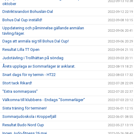
2022-09-13 10:38
oktober
Distriktsrandori Bohuslän-Dal
2022-09-12 22:19
Bohus Dal Cup inställd!
2022-09-08 10:15
Uppdatering och påminnelse gällande anmälan
2022-09-06 20:41
tävling/läger.
Dags att anmäla sig till Bohus Dal Cup!
2022-09-06 20:29
Resultat Lilla TT Open
2022-09-04 21:15
Judotävling i Trollhättan på söndag
2022-09-03 20:11
Årets upplaga av Sommarläger är avklarat.
2022-08-19 18:21
Snart dags för ny termin - HT22
2022-08-03 17:32
Stort tack Rikard!
2022-07-28 22:09
"Extra sommarpass"
2022-07-20 22:37
Välkomna till klubbens - Endags "Sommarläger"
2022-07-03 23:12
Sista träning för terminen!
2022-06-01 12:15
Sommarjudoskola i Kroppefjäll
2022-06-01 08:55
Resultat Budo Nord Cup
2022-05-27 13:19
Ingen Judo-fitness 26 maj
2022-05-26 08:45