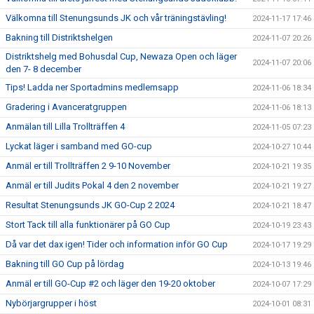
Välkomna till Stenungsunds JK och vår träningstävling!
2024-11-17 17:46
Bakning till Distriktshelgen
2024-11-07 20:26
Distriktshelg med Bohusdal Cup, Newaza Open och läger
2024-11-07 20:06
den 7- 8 december
Tips! Ladda ner Sportadmins medlemsapp
2024-11-06 18:34
Gradering i Avanceratgruppen
2024-11-06 18:13
Anmälan till Lilla Trollträffen 4
2024-11-05 07:23
Lyckat läger i samband med GO-cup
2024-10-27 10:44
Anmäl er till Trollträffen 2 9-10 November
2024-10-21 19:35
Anmäl er till Judits Pokal 4 den 2 november
2024-10-21 19:27
Resultat Stenungsunds JK GO-Cup 2 2024
2024-10-21 18:47
Stort Tack till alla funktionärer på GO Cup
2024-10-19 23:43
Då var det dax igen! Tider och information inför GO Cup
2024-10-17 19:29
Bakning till GO Cup på lördag
2024-10-13 19:46
Anmäl er till GO-Cup #2 och läger den 19-20 oktober
2024-10-07 17:29
Nybörjargrupper i höst
2024-10-01 08:31