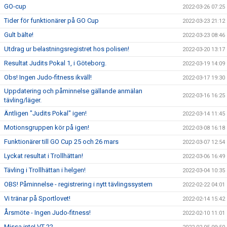
GO-cup
2022-03-26 07:25
Tider för funktionärer på GO Cup
2022-03-23 21:12
Gult bälte!
2022-03-23 08:46
Utdrag ur belastningsregistret hos polisen!
2022-03-20 13:17
Resultat Judits Pokal 1, i Göteborg.
2022-03-19 14:09
Obs! Ingen Judo-fitness ikväll!
2022-03-17 19:30
Uppdatering och påminnelse gällande anmälan
2022-03-16 16:25
tävling/läger.
Äntligen "Judits Pokal" igen!
2022-03-14 11:45
Motionsgruppen kör på igen!
2022-03-08 16:18
Funktionärer till GO Cup 25 och 26 mars
2022-03-07 12:54
Lyckat resultat i Trollhättan!
2022-03-06 16:49
Tävling i Trollhättan i helgen!
2022-03-04 10:35
OBS! Påminnelse - registrering i nytt tävlingssystem
2022-02-22 04:01
Vi tränar på Sportlovet!
2022-02-14 15:42
Årsmöte - Ingen Judo-fitness!
2022-02-10 11:01
Missa inte! VT-22