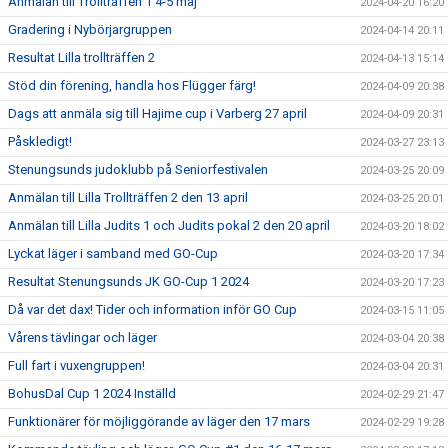
Anmälan till Trollträffen 1 4-5 maj
2024-04-20 16:20
Gradering i Nybörjargruppen
2024-04-14 20:11
Resultat Lilla trollträffen 2
2024-04-13 15:14
Stöd din förening, handla hos Flügger färg!
2024-04-09 20:38
Dags att anmäla sig till Hajime cup i Varberg 27 april
2024-04-09 20:31
Påskledigt!
2024-03-27 23:13
Stenungsunds judoklubb på Seniorfestivalen
2024-03-25 20:09
Anmälan till Lilla Trollträffen 2 den 13 april
2024-03-25 20:01
Anmälan till Lilla Judits 1 och Judits pokal 2 den 20 april
2024-03-20 18:02
Lyckat läger i samband med GO-Cup
2024-03-20 17:34
Resultat Stenungsunds JK GO-Cup 1 2024
2024-03-20 17:23
Då var det dax! Tider och information inför GO Cup
2024-03-15 11:05
Vårens tävlingar och läger
2024-03-04 20:38
Full fart i vuxengruppen!
2024-03-04 20:31
BohusDal Cup 1 2024 Inställd
2024-02-29 21:47
Funktionärer för möjliggörande av läger den 17 mars
2024-02-29 19:28