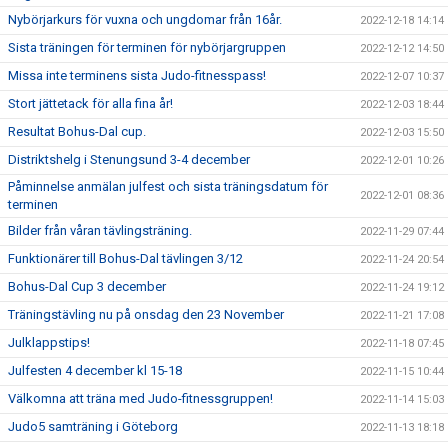
Nybörjarkurs för vuxna och ungdomar från 16år.
2022-12-18 14:14
Sista träningen för terminen för nybörjargruppen
2022-12-12 14:50
Missa inte terminens sista Judo-fitnesspass!
2022-12-07 10:37
Stort jättetack för alla fina år!
2022-12-03 18:44
Resultat Bohus-Dal cup.
2022-12-03 15:50
Distriktshelg i Stenungsund 3-4 december
2022-12-01 10:26
Påminnelse anmälan julfest och sista träningsdatum för
2022-12-01 08:36
terminen
Bilder från våran tävlingsträning.
2022-11-29 07:44
Funktionärer till Bohus-Dal tävlingen 3/12
2022-11-24 20:54
Bohus-Dal Cup 3 december
2022-11-24 19:12
Träningstävling nu på onsdag den 23 November
2022-11-21 17:08
Julklappstips!
2022-11-18 07:45
Julfesten 4 december kl 15-18
2022-11-15 10:44
Välkomna att träna med Judo-fitnessgruppen!
2022-11-14 15:03
Judo5 samträning i Göteborg
2022-11-13 18:18