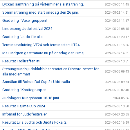
Lyckad samträning på vårterminens sista träning.
2024-05-30 11:45
Sommarträning med start onsdag den 26 juni.
2024-05-28 14:51
Gradering i Vuxengruppen!
2024-05-24 11:17
Lindesberg Judofestival 2024
2024-05-22 08:15
Gradering i Judo för alla
2024-05-15 20:17
Terminsavslutning VT24 och terminsstart HT24
2024-05-10 15:36
Ida Lindgren gästtränare nu på onsdag den 8 maj
2024-05-07 14:01
Resultat Trollträffen #1
2024-05-07 13:51
Stenungsunds judoklubb har startat en Discord-server för
2024-05-06 09:43
alla medlemmar!
Anmälan till Bohus-Dal Cup 2 i Uddevalla
2024-05-06 09:34
Gradering i Knattegruppen
2024-05-06 07:40
Judoläger i Kungshamn 16-18 juni
2024-05-06
Resultat Hajime Cup 2024
2024-05-03 13:50
Infomail för Judofestivalen
2024-04-27 20:55
Resultat Lilla Judits och Judits Pokal 2
2024-04-20 16:29