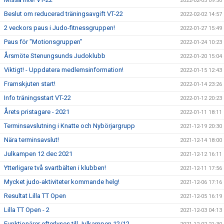
2022-02-05 09:50
Beslut om reducerad träningsavgift VT-22
2022-02-02 14:57
2 veckors paus i Judo-fitnessgruppen!
2022-01-27 15:49
Paus för "Motionsgruppen"
2022-01-24 10:23
Årsmöte Stenungsunds Judoklubb
2022-01-20 15:04
Viktigt! - Uppdatera medlemsinformation!
2022-01-15 12:43
Framskjuten start!
2022-01-14 23:26
Info träningsstart VT-22
2022-01-12 20:23
Årets pristagare - 2021
2022-01-11 18:11
Terminsavslutning i Knatte och Nybörjargrupp
2021-12-19 20:30
Nära terminsavslut!
2021-12-14 18:00
Julkampen 12 dec 2021
2021-12-12 16:11
Ytterligare två svartbälten i klubben!
2021-12-11 17:56
Mycket judo-aktiviteter kommande helg!
2021-12-06 17:16
Resultat Lilla TT Open
2021-12-05 16:19
Lilla TT Open - 2
2021-12-03 04:13
Funktionärer efterlyses till Julkampen 12/12