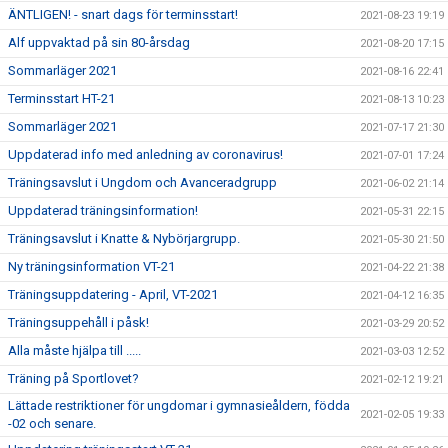
ÄNTLIGEN! - snart dags för terminsstart!
2021-08-23 19:19
Alf uppvaktad på sin 80-årsdag
2021-08-20 17:15
Sommarläger 2021
2021-08-16 22:41
Terminsstart HT-21
2021-08-13 10:23
Sommarläger 2021
2021-07-17 21:30
Uppdaterad info med anledning av coronavirus!
2021-07-01 17:24
Träningsavslut i Ungdom och Avanceradgrupp
2021-06-02 21:14
Uppdaterad träningsinformation!
2021-05-31 22:15
Träningsavslut i Knatte & Nybörjargrupp.
2021-05-30 21:50
Ny träningsinformation VT-21
2021-04-22 21:38
Träningsuppdatering - April, VT-2021
2021-04-12 16:35
Träningsuppehåll i påsk!
2021-03-29 20:52
Alla måste hjälpa till .....
2021-03-03 12:52
Träning på Sportlovet?
2021-02-12 19:21
Lättade restriktioner för ungdomar i gymnasieåldern, födda
2021-02-05 19:33
-02 och senare.