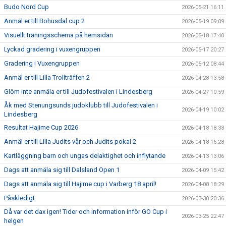
Budo Nord Cup
2026-05-21 16:11
Anmäl er till Bohusdal cup 2
2026-05-19 09:09
Visuellt träningsschema på hemsidan
2026-05-18 17:40
Lyckad gradering i vuxengruppen
2026-05-17 20:27
Gradering i Vuxengruppen
2026-05-12 08:44
Anmäl er till Lilla Trollträffen 2
2026-04-28 13:58
Glöm inte anmäla er till Judofestivalen i Lindesberg
2026-04-27 10:59
Åk med Stenungsunds judoklubb till Judofestivalen i
2026-04-19 10:02
Lindesberg
Resultat Hajime Cup 2026
2026-04-18 18:33
Anmäl er till Lilla Judits vår och Judits pokal 2
2026-04-18 16:28
Kartläggning barn och ungas delaktighet och inflytande
2026-04-13 13:06
Dags att anmäla sig till Dalsland Open 1
2026-04-09 15:42
Dags att anmäla sig till Hajime cup i Varberg 18 april!
2026-04-08 18:29
Påskledigt
2026-03-30 20:36
Då var det dax igen! Tider och information inför GO Cup i
2026-03-25 22:47
helgen