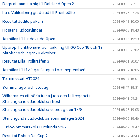
Dags att anmäla sig till Dalsland Open 2
2024-09-30 21:11
Lars Vahlenberg graderad till Brunt bälte
2024-09-23 07:23
Resultat Judits pokal 3
2024-09-16 10:00
Höstens judotävlingar
2024-09-08 19:43
Anmälan till Linde Judo Open
2024-09-08 19:29
Upprop! Funktionärer och bakning till GO Cup 18 och 19
2024-09-03 21:02
oktober och läger 20 oktober
Resultat Lilla Trollträffen 3
2024-09-01 20:07
Anmälan till tävlingar i augusti och september!
2024-08-17 16:05
Terminsstart HT2024
2024-08-17 16:01
Sommarläger och utedag
2024-08-17 15:31
Välkommen att börja träna judo och falltrygghet i
2024-08-11 09:24
Stenungsunds Judoklubb i höst
Stenungsunds Judoklubbs utedag den 17/8
2024-08-08 19:03
Stenungunds Judoklubbs sommarläger 2024
2024-08-08 18:46
Judo-Sommarskola i Frölunda V.26
2024-06-07 09:47
Resultat Bohus Dal Cup 2
2024-06-02 20:43