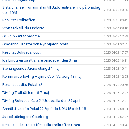
Sista chansen för anmälan till Judofestivalen nu på onsdag
2023-05-09 20:56
den 10/5
Resultat Trollträffen
2023-05-08 09:41
Stort tack till Ida Lindgren
2023-05-04 08:10
GO Cup - ett föredöme
2023-05-02 12:29
Gradering i Knatte och Nybörjargruppen.
2023-05-01 22:31
Resultat Bohusdal cup.
2023-04-29 17:07
Ida Lindgren gästtränare onsdagen den 3 maj
2023-04-28 16:11
Stenungsunds Arena stängd 1 maj
2023-04-28 10:41
Kommande Tävling Hajime Cup i Varberg 13 maj
2023-04-26 12:23
Resultat Judits Pokal #2
2023-04-22 20:56
Tävling Trollträffen 1 6-7 maj
2023-04-18 12:27
Tävling Bohusdal Cup 2 i Uddevalla den 29 april
2023-04-18 12:21
Anmäl till Judits Pokal 22 April för U9,U15 och U18
2023-04-17 08:34
Judo5 träningen i Göteborg
2023-04-17 07:27
Resultat Lilla Trollträffen, Lilla Trollträffen Open
2023-04-15 20:26