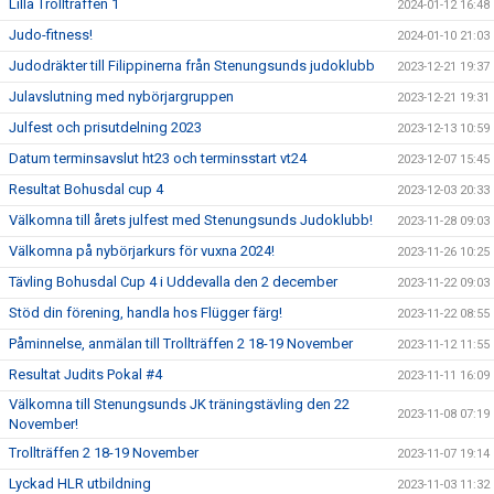
Lilla Trollträffen 1
2024-01-12 16:48
Judo-fitness!
2024-01-10 21:03
Judodräkter till Filippinerna från Stenungsunds judoklubb
2023-12-21 19:37
Julavslutning med nybörjargruppen
2023-12-21 19:31
Julfest och prisutdelning 2023
2023-12-13 10:59
Datum terminsavslut ht23 och terminsstart vt24
2023-12-07 15:45
Resultat Bohusdal cup 4
2023-12-03 20:33
Välkomna till årets julfest med Stenungsunds Judoklubb!
2023-11-28 09:03
Välkomna på nybörjarkurs för vuxna 2024!
2023-11-26 10:25
Tävling Bohusdal Cup 4 i Uddevalla den 2 december
2023-11-22 09:03
Stöd din förening, handla hos Flügger färg!
2023-11-22 08:55
Påminnelse, anmälan till Trollträffen 2 18-19 November
2023-11-12 11:55
Resultat Judits Pokal #4
2023-11-11 16:09
Välkomna till Stenungsunds JK träningstävling den 22
2023-11-08 07:19
November!
Trollträffen 2 18-19 November
2023-11-07 19:14
Lyckad HLR utbildning
2023-11-03 11:32