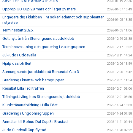
SAVE-THE-DATE ÅRSMÖTE 2026
2026-01-19 20:36
Upprop GO Cup 28 mars och läger 29 mars
2026-01-07 15:43
Engagera dig i klubben – vi söker ledamot och suppleanter
2026-01-05 18:35
i styrelsen
Terminsstart 2026!
2026-01-05 11:06
Gott nytt år från Stenungsunds Judoklubb
2025-12-29 21:38
Terminsavslutning och gradering i vuxengruppen
2025-12-17 13:52
Jul-judo i Uddevalla
2025-12-11 14:24
Hjälp oss bli fler!
2025-12-06 18:59
Stenungsunds judoklubb på Bohusdal Cup 3
2025-12-06 18:42
Gradering i knatte- och barngruppen
2025-12-01 11:54
Resultat Lilla Trollträffen
2025-12-01 09:06
Träningstävling hos Stenungsunds judoklubb
2025-12-01 08:50
Klubbtränarutbildning i Lilla Edet
2025-11-24 10:03
Gradering i Ungdomsgruppen
2025-11-24 07:58
Anmälan till Bohus-Dal Cup 3 i Brastad
2025-11-21 09:44
Judo Sundvall Cup flyttad
2025-11-20 07:22