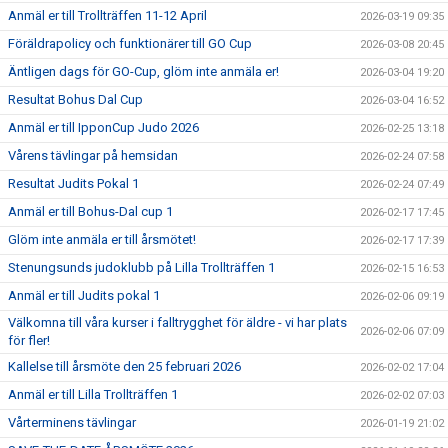
Anmäl er till Trollträffen 11-12 April
2026-03-19 09:35
Föräldrapolicy och funktionärer till GO Cup
2026-03-08 20:45
Äntligen dags för GO-Cup, glöm inte anmäla er!
2026-03-04 19:20
Resultat Bohus Dal Cup
2026-03-04 16:52
Anmäl er till IpponCup Judo 2026
2026-02-25 13:18
Vårens tävlingar på hemsidan
2026-02-24 07:58
Resultat Judits Pokal 1
2026-02-24 07:49
Anmäl er till Bohus-Dal cup 1
2026-02-17 17:45
Glöm inte anmäla er till årsmötet!
2026-02-17 17:39
Stenungsunds judoklubb på Lilla Trollträffen 1
2026-02-15 16:53
Anmäl er till Judits pokal 1
2026-02-06 09:19
Välkomna till våra kurser i falltrygghet för äldre - vi har plats
2026-02-06 07:09
för fler!
Kallelse till årsmöte den 25 februari 2026
2026-02-02 17:04
Anmäl er till Lilla Trollträffen 1
2026-02-02 07:03
Vårterminens tävlingar
2026-01-19 21:02