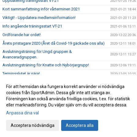
Uppdatering träningsstart VT-21
2021-01-25 19:26
Kort sammanfattning inför vårterminen 2021
2021-01-21 18:44
Viktigt! - Uppdatera medlemsinformation!
2021-01-20 11:23
Info angående träningsstart VT-21
2021-01-06 15:11
Ordförande har ordet!
2020-12-22 20:36
Årets pristagare 2020 (Året då Covid-19 gäckade oss alla)
2020-12-11 18:01
Avslutningsträning för Ungd.gruppen &
2020-12-11 15:27
Avanceradgruppen.
Avslutningsträning för Knatte och Nybörjargrupp!
2020-12-06 19:11
Terminsslutet är nära!
2020-12-05 10:55
Missa inte klubbens Träningsbingo!
2020-12-01 21:48
För att hemsidan ska fungera korrekt använder vi nödvändiga
Ny uppdaterad info kring Covid-19 och vår träning HT-20!
2020-11-24 21:02
cookies från SportAdmin. Dessa går inte att stänga av.
Föreningen kan också använda frivilliga cookies, t.ex. för statistik
Ny info angående träning och träningstider!
2020-11-03 17:20
eller marknadsföring. Du väljer själv om du vill acceptera dessa.
Uppdaterad info kring Covid-19
2020-10-31 12:32
Anpassa dina val
Beslut om skärpta allmänna råd!
2020-10-29 15:45
Träning på Höstlovet?
Acceptera nödvändiga
Acceptera alla
2020-10-25 22:09
Resultat Bohus-dal Cup
2020-10-04 13:30