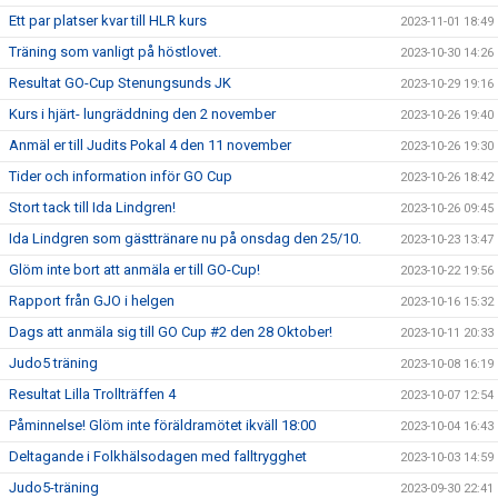
Ett par platser kvar till HLR kurs
2023-11-01 18:49
Träning som vanligt på höstlovet.
2023-10-30 14:26
Resultat GO-Cup Stenungsunds JK
2023-10-29 19:16
Kurs i hjärt- lungräddning den 2 november
2023-10-26 19:40
Anmäl er till Judits Pokal 4 den 11 november
2023-10-26 19:30
Tider och information inför GO Cup
2023-10-26 18:42
Stort tack till Ida Lindgren!
2023-10-26 09:45
Ida Lindgren som gästtränare nu på onsdag den 25/10.
2023-10-23 13:47
Glöm inte bort att anmäla er till GO-Cup!
2023-10-22 19:56
Rapport från GJO i helgen
2023-10-16 15:32
Dags att anmäla sig till GO Cup #2 den 28 Oktober!
2023-10-11 20:33
Judo5 träning
2023-10-08 16:19
Resultat Lilla Trollträffen 4
2023-10-07 12:54
Påminnelse! Glöm inte föräldramötet ikväll 18:00
2023-10-04 16:43
Deltagande i Folkhälsodagen med falltrygghet
2023-10-03 14:59
Judo5-träning
2023-09-30 22:41