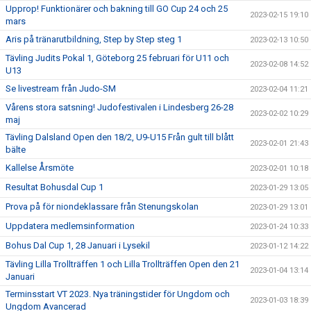
Upprop! Funktionärer och bakning till GO Cup 24 och 25
2023-02-15 19:10
mars
Aris på tränarutbildning, Step by Step steg 1
2023-02-13 10:50
Tävling Judits Pokal 1, Göteborg 25 februari för U11 och
2023-02-08 14:52
U13
Se livestream från Judo-SM
2023-02-04 11:21
Vårens stora satsning! Judofestivalen i Lindesberg 26-28
2023-02-02 10:29
maj
Tävling Dalsland Open den 18/2, U9-U15 Från gult till blått
2023-02-01 21:43
bälte
Kallelse Årsmöte
2023-02-01 10:18
Resultat Bohusdal Cup 1
2023-01-29 13:05
Prova på för niondeklassare från Stenungskolan
2023-01-29 13:01
Uppdatera medlemsinformation
2023-01-24 10:33
Bohus Dal Cup 1, 28 Januari i Lysekil
2023-01-12 14:22
Tävling Lilla Trollträffen 1 och Lilla Trollträffen Open den 21
2023-01-04 13:14
Januari
Terminsstart VT 2023. Nya träningstider för Ungdom och
2023-01-03 18:39
Ungdom Avancerad