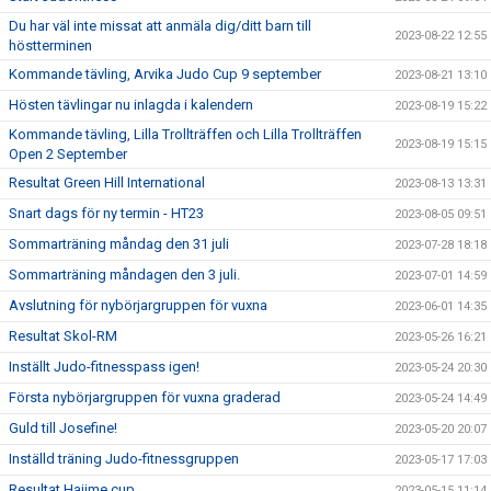
Du har väl inte missat att anmäla dig/ditt barn till
2023-08-22 12:55
höstterminen
Kommande tävling, Arvika Judo Cup 9 september
2023-08-21 13:10
Hösten tävlingar nu inlagda i kalendern
2023-08-19 15:22
Kommande tävling, Lilla Trollträffen och Lilla Trollträffen
2023-08-19 15:15
Open 2 September
Resultat Green Hill International
2023-08-13 13:31
Snart dags för ny termin - HT23
2023-08-05 09:51
Sommarträning måndag den 31 juli
2023-07-28 18:18
Sommarträning måndagen den 3 juli.
2023-07-01 14:59
Avslutning för nybörjargruppen för vuxna
2023-06-01 14:35
Resultat Skol-RM
2023-05-26 16:21
Inställt Judo-fitnesspass igen!
2023-05-24 20:30
Första nybörjargruppen för vuxna graderad
2023-05-24 14:49
Guld till Josefine!
2023-05-20 20:07
Inställd träning Judo-fitnessgruppen
2023-05-17 17:03
Resultat Hajime cup
2023-05-15 11:14