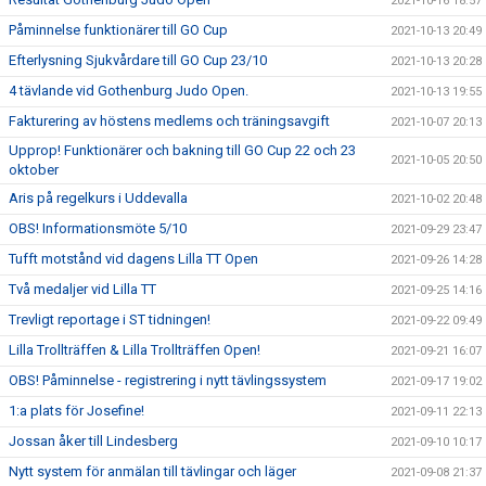
2021-10-16 18:57
Påminnelse funktionärer till GO Cup
2021-10-13 20:49
Efterlysning Sjukvårdare till GO Cup 23/10
2021-10-13 20:28
4 tävlande vid Gothenburg Judo Open.
2021-10-13 19:55
Fakturering av höstens medlems och träningsavgift
2021-10-07 20:13
Upprop! Funktionärer och bakning till GO Cup 22 och 23
2021-10-05 20:50
oktober
Aris på regelkurs i Uddevalla
2021-10-02 20:48
OBS! Informationsmöte 5/10
2021-09-29 23:47
Tufft motstånd vid dagens Lilla TT Open
2021-09-26 14:28
Två medaljer vid Lilla TT
2021-09-25 14:16
Trevligt reportage i ST tidningen!
2021-09-22 09:49
Lilla Trollträffen & Lilla Trollträffen Open!
2021-09-21 16:07
OBS! Påminnelse - registrering i nytt tävlingssystem
2021-09-17 19:02
1:a plats för Josefine!
2021-09-11 22:13
Jossan åker till Lindesberg
2021-09-10 10:17
Nytt system för anmälan till tävlingar och läger
2021-09-08 21:37