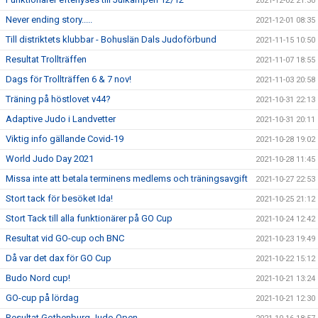
2021-12-02 21:30
Never ending story.....
2021-12-01 08:35
Till distriktets klubbar - Bohuslän Dals Judoförbund
2021-11-15 10:50
Resultat Trollträffen
2021-11-07 18:55
Dags för Trollträffen 6 & 7 nov!
2021-11-03 20:58
Träning på höstlovet v44?
2021-10-31 22:13
Adaptive Judo i Landvetter
2021-10-31 20:11
Viktig info gällande Covid-19
2021-10-28 19:02
World Judo Day 2021
2021-10-28 11:45
Missa inte att betala terminens medlems och träningsavgift
2021-10-27 22:53
Stort tack för besöket Ida!
2021-10-25 21:12
Stort Tack till alla funktionärer på GO Cup
2021-10-24 12:42
Resultat vid GO-cup och BNC
2021-10-23 19:49
Då var det dax för GO Cup
2021-10-22 15:12
Budo Nord cup!
2021-10-21 13:24
GO-cup på lördag
2021-10-21 12:30
Resultat Gothenburg Judo Open