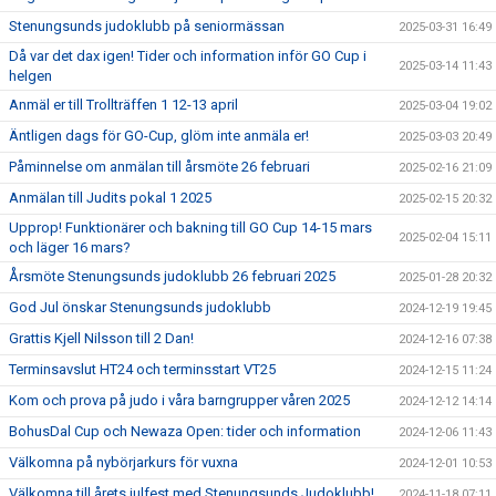
Stenungsunds judoklubb på seniormässan
2025-03-31 16:49
Då var det dax igen! Tider och information inför GO Cup i
2025-03-14 11:43
helgen
Anmäl er till Trollträffen 1 12-13 april
2025-03-04 19:02
Äntligen dags för GO-Cup, glöm inte anmäla er!
2025-03-03 20:49
Påminnelse om anmälan till årsmöte 26 februari
2025-02-16 21:09
Anmälan till Judits pokal 1 2025
2025-02-15 20:32
Upprop! Funktionärer och bakning till GO Cup 14-15 mars
2025-02-04 15:11
och läger 16 mars?
Årsmöte Stenungsunds judoklubb 26 februari 2025
2025-01-28 20:32
God Jul önskar Stenungsunds judoklubb
2024-12-19 19:45
Grattis Kjell Nilsson till 2 Dan!
2024-12-16 07:38
Terminsavslut HT24 och terminsstart VT25
2024-12-15 11:24
Kom och prova på judo i våra barngrupper våren 2025
2024-12-12 14:14
BohusDal Cup och Newaza Open: tider och information
2024-12-06 11:43
Välkomna på nybörjarkurs för vuxna
2024-12-01 10:53
Välkomna till årets julfest med Stenungsunds Judoklubb!
2024-11-18 07:11