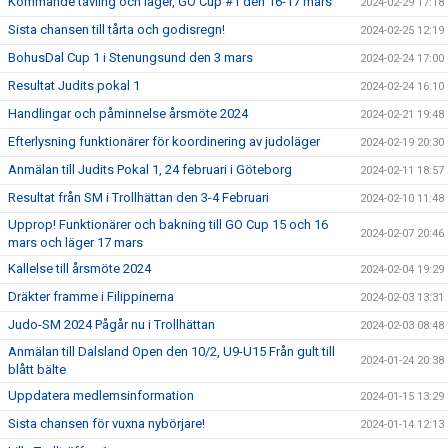
Kommande tävling och läger, GO Cup #1 den 16-17 mars
2024-02-29 17:18
Sista chansen till tårta och godisregn!
2024-02-25 12:19
BohusDal Cup 1 i Stenungsund den 3 mars
2024-02-24 17:00
Resultat Judits pokal 1
2024-02-24 16:10
Handlingar och påminnelse årsmöte 2024
2024-02-21 19:48
Efterlysning funktionärer för koordinering av judoläger
2024-02-19 20:30
Anmälan till Judits Pokal 1, 24 februari i Göteborg
2024-02-11 18:57
Resultat från SM i Trollhättan den 3-4 Februari
2024-02-10 11:48
Upprop! Funktionärer och bakning till GO Cup 15 och 16
2024-02-07 20:46
mars och läger 17 mars
Kallelse till årsmöte 2024
2024-02-04 19:29
Dräkter framme i Filippinerna
2024-02-03 13:31
Judo-SM 2024 Pågår nu i Trollhättan
2024-02-03 08:48
Anmälan till Dalsland Open den 10/2, U9-U15 Från gult till
2024-01-24 20:38
blått bälte
Uppdatera medlemsinformation
2024-01-15 13:29
Sista chansen för vuxna nybörjare!
2024-01-14 12:13