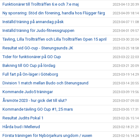
Funktionärer till Trollträffen 6:e och 7:e maj
2023-04-13 20:39
Ny sponsring: Stöd din förening, handla hos Flügger färg
2023-04-09 18:14
Inställd träning på annandag påsk
2023-04-07 11:08
Inställd träning för Judo-fitnessgruppen
2023-04-01 09:57
Tävling, Lilla Trollträffen och Lilla Trollträffen Open 15 april
2023-03-30 20:04
Resultat vid GO-cup - Stenungsunds JK
2023-03-25 18:58
Tider för funktionärer på GO Cup
2023-03-22 22:03
Bakning till GO Cup på lördag
2023-03-21 20:09
Full fart på On-läger i Göteborg
2023-03-19 14:29
Division 1 match mellan Budo och Stenungsund
2023-03-14 20:55
Kommande Judo5 träningar
2023-03-09 19:56
Årsmöte 2023 - hur gick det till slut?
2023-03-07 09:00
Kommande tävling GO Cup #1, 25 mars
2023-03-05 17:31
Resultat Judits Pokal 1
2023-02-26 15:14
Hårda bud i Mellerud
2023-02-18 21:21
Första träningen för Nybörjarkurs ungdom / vuxen
2023-02-16 14:24