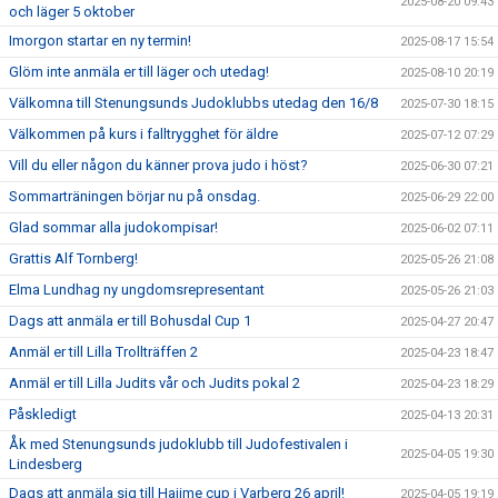
2025-08-20 09:43
och läger 5 oktober
Imorgon startar en ny termin!
2025-08-17 15:54
Glöm inte anmäla er till läger och utedag!
2025-08-10 20:19
Välkomna till Stenungsunds Judoklubbs utedag den 16/8
2025-07-30 18:15
Välkommen på kurs i falltrygghet för äldre
2025-07-12 07:29
Vill du eller någon du känner prova judo i höst?
2025-06-30 07:21
Sommarträningen börjar nu på onsdag.
2025-06-29 22:00
Glad sommar alla judokompisar!
2025-06-02 07:11
Grattis Alf Tornberg!
2025-05-26 21:08
Elma Lundhag ny ungdomsrepresentant
2025-05-26 21:03
Dags att anmäla er till Bohusdal Cup 1
2025-04-27 20:47
Anmäl er till Lilla Trollträffen 2
2025-04-23 18:47
Anmäl er till Lilla Judits vår och Judits pokal 2
2025-04-23 18:29
Påskledigt
2025-04-13 20:31
Åk med Stenungsunds judoklubb till Judofestivalen i
2025-04-05 19:30
Lindesberg
Dags att anmäla sig till Hajime cup i Varberg 26 april!
2025-04-05 19:19