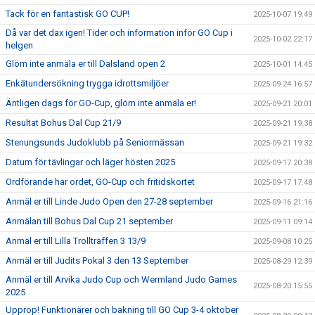
Tack för en fantastisk GO CUP!
2025-10-07 19:49
Då var det dax igen! Tider och information inför GO Cup i
2025-10-02 22:17
helgen
Glöm inte anmäla er till Dalsland open 2
2025-10-01 14:45
Enkätundersökning trygga idrottsmiljöer
2025-09-24 16:57
Äntligen dags för GO-Cup, glöm inte anmäla er!
2025-09-21 20:01
Resultat Bohus Dal Cup 21/9
2025-09-21 19:38
Stenungsunds Judoklubb på Seniormässan
2025-09-21 19:32
Datum för tävlingar och läger hösten 2025
2025-09-17 20:38
Ordförande har ordet, GO-Cup och fritidskortet
2025-09-17 17:48
Anmäl er till Linde Judo Open den 27-28 september
2025-09-16 21:16
Anmälan till Bohus Dal Cup 21 september
2025-09-11 09:14
Anmäl er till Lilla Trollträffen 3 13/9
2025-09-08 10:25
Anmäl er till Judits Pokal 3 den 13 September
2025-08-29 12:39
Anmäl er till Arvika Judo Cup och Wermland Judo Games
2025-08-20 15:55
2025
Upprop! Funktionärer och bakning till GO Cup 3-4 oktober