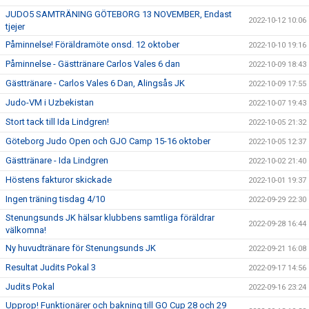
JUDO5 SAMTRÄNING GÖTEBORG 13 NOVEMBER, Endast
2022-10-12 10:06
tjejer
Påminnelse! Föräldramöte onsd. 12 oktober
2022-10-10 19:16
Påminnelse - Gästtränare Carlos Vales 6 dan
2022-10-09 18:43
Gästtränare - Carlos Vales 6 Dan, Alingsås JK
2022-10-09 17:55
Judo-VM i Uzbekistan
2022-10-07 19:43
Stort tack till Ida Lindgren!
2022-10-05 21:32
Göteborg Judo Open och GJO Camp 15-16 oktober
2022-10-05 12:37
Gästtränare - Ida Lindgren
2022-10-02 21:40
Höstens fakturor skickade
2022-10-01 19:37
Ingen träning tisdag 4/10
2022-09-29 22:30
Stenungsunds JK hälsar klubbens samtliga föräldrar
2022-09-28 16:44
välkomna!
Ny huvudtränare för Stenungsunds JK
2022-09-21 16:08
Resultat Judits Pokal 3
2022-09-17 14:56
Judits Pokal
2022-09-16 23:24
Upprop! Funktionärer och bakning till GO Cup 28 och 29