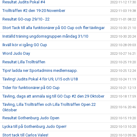
Resultat Judits Pokal #4
2022-11-12 17:30
Trollträffen #2 den 19-20 November
2022-11-03 19:38
Resultat GO-cup 29/10 - 22
2022-11-01 08:22
Stort Tack till alla funktionärer på GO Cup och fler tävlingar
2022-10-30 21:10
Inställd träning ungdomsgruppen måndag 31/10
2022-10-30 20:24
Ikväll kör vi igång GO Cup
2022-10-28 09:03
Word Judo Day
2022-10-27 16:21
Resultat Lilla Trollträffen
2022-10-25 19:20
Tips! ladda ner Sportadmins medlemsapp.
2022-10-25 12:24
Tävling! Judits Pokal 4 för U9, U15 och U18
2022-10-24 11:19
Tider för funktionärer på GO Cup
2022-10-21 12:13
Tävling, dags att anmäla sig till GO Cup #2 den 29 Oktober
2022-10-18 17:59
Tävling, Lilla Trollträffen och Lilla Trollträffen Open 22
2022-10-16 20:46
Oktober
Resultat Gothenburg Judo Open
2022-10-15 19:20
Lycka till på Gothenburg Judo Open!
2022-10-13 10:20
Stort tack till Carlos Vales!
2022-10-13 09:36