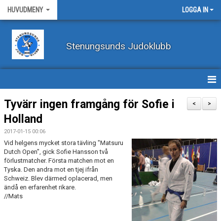
HUVUDMENY
LOGGA IN
Stenungsunds Judoklubb
HEM
Tyvärr ingen framgång för Sofie i
<
>
Holland
FÖRBUNDSNYHETER
2017-01-15 00:06
BILDER
Vid helgens mycket stora tävling "Matsuru
Dutch Open", gick Sofie Hansson två
förlustmatcher. Första matchen mot en
BÖRJA TRÄNA JUDO
Tyska. Den andra mot en tjej ifrån
Schweiz. Blev därmed oplacerad, men
BLI MEDLEM
ändå en erfarenhet rikare.
//Mats
VECKOSCHEMA