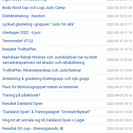
Budo Nord Cup och Lugi Judo Camp
2022-05-24 07:38
Distriktsträning - Randori
2022-05-18 22:41
Lyckad gradering i gruppen "Judo för alla"
2022-05-18 21:17
Utedagen 2022 - 6 juni
2022-05-18 17:19
Terminsslut! VT-22
2022-05-15 20:15
Resultat Trollträffen.
2022-05-15 16:15
Närhälsan Rehab Nösnäs och Judoklubben har nu blivit
2022-05-13 20:06
samarbetspartners vid skador och rehabilitering
Trollträffen, Riksmästerskap och Judofestival.
2022-05-10 12:00
Avslutning & gradering knattegrupp och nyb.grupp
2022-05-09 23:00
Paus för Motionsgruppen resten av terminen
2022-04-27 10:31
Träning på påsklovet?
2022-04-09 23:16
Resultat Dalsland Open
2022-04-09 18:13
"Dalsland Open" & Träningslägret "Omstart/Nystart"
2022-04-07 19:24
Hög tid att anmäla sig till Dalsland Open + Läger
2022-03-29 18:05
Resultat GO-cup - Stenungsunds JK
2022-03-26 22:10