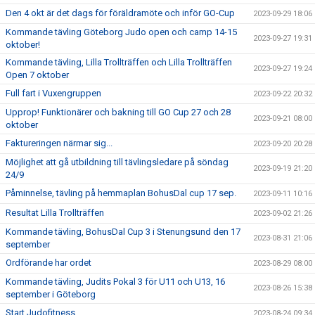
Den 4 okt är det dags för föräldramöte och inför GO-Cup
2023-09-29 18:06
Kommande tävling Göteborg Judo open och camp 14-15
2023-09-27 19:31
oktober!
Kommande tävling, Lilla Trollträffen och Lilla Trollträffen
2023-09-27 19:24
Open 7 oktober
Full fart i Vuxengruppen
2023-09-22 20:32
Upprop! Funktionärer och bakning till GO Cup 27 och 28
2023-09-21 08:00
oktober
Faktureringen närmar sig...
2023-09-20 20:28
Möjlighet att gå utbildning till tävlingsledare på söndag
2023-09-19 21:20
24/9
Påminnelse, tävling på hemmaplan BohusDal cup 17 sep.
2023-09-11 10:16
Resultat Lilla Trollträffen
2023-09-02 21:26
Kommande tävling, BohusDal Cup 3 i Stenungsund den 17
2023-08-31 21:06
september
Ordförande har ordet
2023-08-29 08:00
Kommande tävling, Judits Pokal 3 för U11 och U13, 16
2023-08-26 15:38
september i Göteborg
Start Judofitness
2023-08-24 09:34