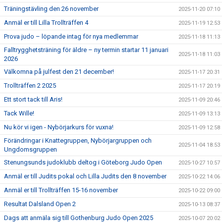
Träningstävling den 26 november
2025-11-20 07:10
Anmäl er till Lilla Trollträffen 4
2025-11-19 12:53
Prova judo – löpande intag för nya medlemmar
2025-11-18 11:13
Falltrygghetsträning för äldre – ny termin startar 11 januari
2025-11-18 11:03
2026
Välkomna på julfest den 21 december!
2025-11-17 20:31
Trollträffen 2 2025
2025-11-17 20:19
Ett stort tack till Aris!
2025-11-09 20:46
Tack Wille!
2025-11-09 13:13
Nu kör vi igen - Nybörjarkurs för vuxna!
2025-11-09 12:58
Förändringar i Knattegruppen, Nybörjargruppen och
2025-11-04 18:53
Ungdomsgruppen
Stenungsunds judoklubb deltog i Göteborg Judo Open
2025-10-27 10:57
Anmäl er till Judits pokal och Lilla Judits den 8 november
2025-10-22 14:06
Anmäl er till Trollträffen 15-16 november
2025-10-22 09:00
Resultat Dalsland Open 2
2025-10-13 08:37
Dags att anmäla sig till Gothenburg Judo Open 2025
2025-10-07 20:02