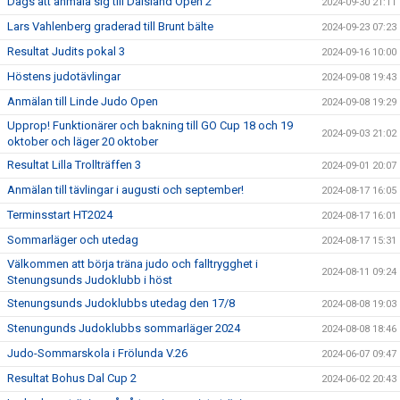
Dags att anmäla sig till Dalsland Open 2
2024-09-30 21:11
Lars Vahlenberg graderad till Brunt bälte
2024-09-23 07:23
Resultat Judits pokal 3
2024-09-16 10:00
Höstens judotävlingar
2024-09-08 19:43
Anmälan till Linde Judo Open
2024-09-08 19:29
Upprop! Funktionärer och bakning till GO Cup 18 och 19
2024-09-03 21:02
oktober och läger 20 oktober
Resultat Lilla Trollträffen 3
2024-09-01 20:07
Anmälan till tävlingar i augusti och september!
2024-08-17 16:05
Terminsstart HT2024
2024-08-17 16:01
Sommarläger och utedag
2024-08-17 15:31
Välkommen att börja träna judo och falltrygghet i
2024-08-11 09:24
Stenungsunds Judoklubb i höst
Stenungsunds Judoklubbs utedag den 17/8
2024-08-08 19:03
Stenungunds Judoklubbs sommarläger 2024
2024-08-08 18:46
Judo-Sommarskola i Frölunda V.26
2024-06-07 09:47
Resultat Bohus Dal Cup 2
2024-06-02 20:43