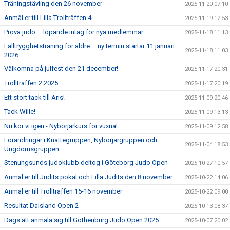
Träningstävling den 26 november
2025-11-20 07:10
Anmäl er till Lilla Trollträffen 4
2025-11-19 12:53
Prova judo – löpande intag för nya medlemmar
2025-11-18 11:13
Falltrygghetsträning för äldre – ny termin startar 11 januari
2025-11-18 11:03
2026
Välkomna på julfest den 21 december!
2025-11-17 20:31
Trollträffen 2 2025
2025-11-17 20:19
Ett stort tack till Aris!
2025-11-09 20:46
Tack Wille!
2025-11-09 13:13
Nu kör vi igen - Nybörjarkurs för vuxna!
2025-11-09 12:58
Förändringar i Knattegruppen, Nybörjargruppen och
2025-11-04 18:53
Ungdomsgruppen
Stenungsunds judoklubb deltog i Göteborg Judo Open
2025-10-27 10:57
Anmäl er till Judits pokal och Lilla Judits den 8 november
2025-10-22 14:06
Anmäl er till Trollträffen 15-16 november
2025-10-22 09:00
Resultat Dalsland Open 2
2025-10-13 08:37
Dags att anmäla sig till Gothenburg Judo Open 2025
2025-10-07 20:02