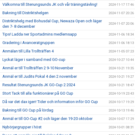
Välkomna till Stenungsunds JK och vår träningstävling!
2024-11-17 17:46
Bakning till Distriktshelgen
2024-11-07 20:26
Distriktshelg med Bohusdal Cup, Newaza Open och läger
2024-11-07 20:06
den 7- 8 december
Tips! Ladda ner Sportadmins medlemsapp
2024-11-06 18:34
Gradering i Avanceratgruppen
2024-11-06 18:13
Anmälan till Lilla Trollträffen 4
2024-11-05 07:23
Lyckat läger i samband med GO-cup
2024-10-27 10:44
Anmäl er till Trollträffen 2 9-10 November
2024-10-21 19:35
Anmäl er till Judits Pokal 4 den 2 november
2024-10-21 19:27
Resultat Stenungsunds JK GO-Cup 2 2024
2024-10-21 18:47
Stort Tack till alla funktionärer på GO Cup
2024-10-19 23:43
Då var det dax igen! Tider och information inför GO Cup
2024-10-17 19:29
Bakning till GO Cup på lördag
2024-10-13 19:46
Anmäl er till GO-Cup #2 och läger den 19-20 oktober
2024-10-07 17:29
Nybörjargrupper i höst
2024-10-01 08:31