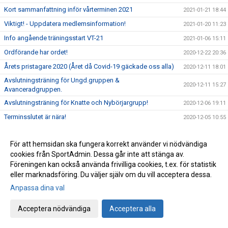
Kort sammanfattning inför vårterminen 2021
2021-01-21 18:44
Viktigt! - Uppdatera medlemsinformation!
2021-01-20 11:23
Info angående träningsstart VT-21
2021-01-06 15:11
Ordförande har ordet!
2020-12-22 20:36
Årets pristagare 2020 (Året då Covid-19 gäckade oss alla)
2020-12-11 18:01
Avslutningsträning för Ungd.gruppen &
2020-12-11 15:27
Avanceradgruppen.
Avslutningsträning för Knatte och Nybörjargrupp!
2020-12-06 19:11
Terminsslutet är nära!
2020-12-05 10:55
Missa inte klubbens Träningsbingo!
2020-12-01 21:48
För att hemsidan ska fungera korrekt använder vi nödvändiga
Ny uppdaterad info kring Covid-19 och vår träning HT-20!
2020-11-24 21:02
cookies från SportAdmin. Dessa går inte att stänga av.
Ny info angående träning och träningstider!
2020-11-03 17:20
Föreningen kan också använda frivilliga cookies, t.ex. för statistik
Uppdaterad info kring Covid-19
eller marknadsföring. Du väljer själv om du vill acceptera dessa.
2020-10-31 12:32
Anpassa dina val
Beslut om skärpta allmänna råd!
2020-10-29 15:45
Träning på Höstlovet?
2020-10-25 22:09
Acceptera nödvändiga
Acceptera alla
Resultat Bohus-dal Cup
2020-10-04 13:30