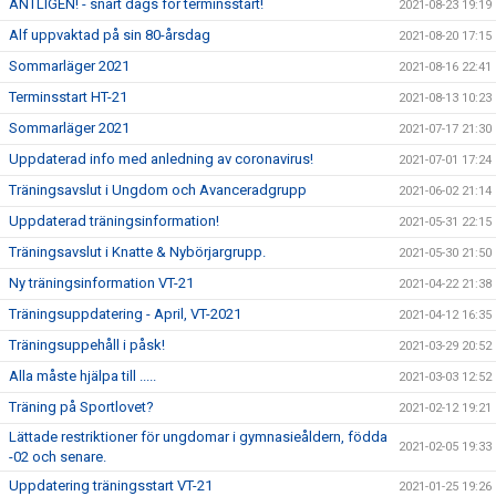
ÄNTLIGEN! - snart dags för terminsstart!
2021-08-23 19:19
Alf uppvaktad på sin 80-årsdag
2021-08-20 17:15
Sommarläger 2021
2021-08-16 22:41
Terminsstart HT-21
2021-08-13 10:23
Sommarläger 2021
2021-07-17 21:30
Uppdaterad info med anledning av coronavirus!
2021-07-01 17:24
Träningsavslut i Ungdom och Avanceradgrupp
2021-06-02 21:14
Uppdaterad träningsinformation!
2021-05-31 22:15
Träningsavslut i Knatte & Nybörjargrupp.
2021-05-30 21:50
Ny träningsinformation VT-21
2021-04-22 21:38
Träningsuppdatering - April, VT-2021
2021-04-12 16:35
Träningsuppehåll i påsk!
2021-03-29 20:52
Alla måste hjälpa till .....
2021-03-03 12:52
Träning på Sportlovet?
2021-02-12 19:21
Lättade restriktioner för ungdomar i gymnasieåldern, födda
2021-02-05 19:33
-02 och senare.
Uppdatering träningsstart VT-21
2021-01-25 19:26