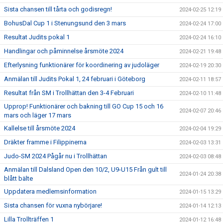
Sista chansen till tårta och godisregn!
2024-02-25 12:19
BohusDal Cup 1 i Stenungsund den 3 mars
2024-02-24 17:00
Resultat Judits pokal 1
2024-02-24 16:10
Handlingar och påminnelse årsmöte 2024
2024-02-21 19:48
Efterlysning funktionärer för koordinering av judoläger
2024-02-19 20:30
Anmälan till Judits Pokal 1, 24 februari i Göteborg
2024-02-11 18:57
Resultat från SM i Trollhättan den 3-4 Februari
2024-02-10 11:48
Upprop! Funktionärer och bakning till GO Cup 15 och 16
2024-02-07 20:46
mars och läger 17 mars
Kallelse till årsmöte 2024
2024-02-04 19:29
Dräkter framme i Filippinerna
2024-02-03 13:31
Judo-SM 2024 Pågår nu i Trollhättan
2024-02-03 08:48
Anmälan till Dalsland Open den 10/2, U9-U15 Från gult till
2024-01-24 20:38
blått bälte
Uppdatera medlemsinformation
2024-01-15 13:29
Sista chansen för vuxna nybörjare!
2024-01-14 12:13
Lilla Trollträffen 1
2024-01-12 16:48