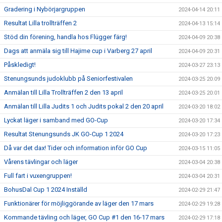
Gradering i Nybörjargruppen
2024-04-14 20:11
Resultat Lilla trollträffen 2
2024-04-13 15:14
Stöd din förening, handla hos Flügger färg!
2024-04-09 20:38
Dags att anmäla sig till Hajime cup i Varberg 27 april
2024-04-09 20:31
Påskledigt!
2024-03-27 23:13
Stenungsunds judoklubb på Seniorfestivalen
2024-03-25 20:09
Anmälan till Lilla Trollträffen 2 den 13 april
2024-03-25 20:01
Anmälan till Lilla Judits 1 och Judits pokal 2 den 20 april
2024-03-20 18:02
Lyckat läger i samband med GO-Cup
2024-03-20 17:34
Resultat Stenungsunds JK GO-Cup 1 2024
2024-03-20 17:23
Då var det dax! Tider och information inför GO Cup
2024-03-15 11:05
Vårens tävlingar och läger
2024-03-04 20:38
Full fart i vuxengruppen!
2024-03-04 20:31
BohusDal Cup 1 2024 Inställd
2024-02-29 21:47
Funktionärer för möjliggörande av läger den 17 mars
2024-02-29 19:28
Kommande tävling och läger, GO Cup #1 den 16-17 mars
2024-02-29 17:18