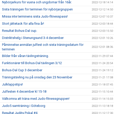
Nybörjarkurs för vuxna och ungdomar från 16år.
2022-12-18 14:14
Sista träningen för terminen för nybörjargruppen
2022-12-12 14:50
Missa inte terminens sista Judo-fitnesspass!
2022-12-07 10:37
Stort jättetack för alla fina år!
2022-12-03 18:44
Resultat Bohus-Dal cup.
2022-12-03 15:50
Distriktshelg i Stenungsund 3-4 december
2022-12-01 10:26
Påminnelse anmälan julfest och sista träningsdatum för
2022-12-01 08:36
terminen
Bilder från våran tävlingsträning.
2022-11-29 07:44
Funktionärer till Bohus-Dal tävlingen 3/12
2022-11-24 20:54
Bohus-Dal Cup 3 december
2022-11-24 19:12
Träningstävling nu på onsdag den 23 November
2022-11-21 17:08
Julklappstips!
2022-11-18 07:45
Julfesten 4 december kl 15-18
2022-11-15 10:44
Välkomna att träna med Judo-fitnessgruppen!
2022-11-14 15:03
Judo5 samträning i Göteborg
2022-11-13 18:18
Resultat Judits Pokal #4
2022-11-12 17:30