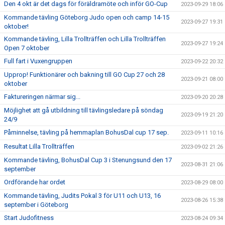
Den 4 okt är det dags för föräldramöte och inför GO-Cup
2023-09-29 18:06
Kommande tävling Göteborg Judo open och camp 14-15
2023-09-27 19:31
oktober!
Kommande tävling, Lilla Trollträffen och Lilla Trollträffen
2023-09-27 19:24
Open 7 oktober
Full fart i Vuxengruppen
2023-09-22 20:32
Upprop! Funktionärer och bakning till GO Cup 27 och 28
2023-09-21 08:00
oktober
Faktureringen närmar sig...
2023-09-20 20:28
Möjlighet att gå utbildning till tävlingsledare på söndag
2023-09-19 21:20
24/9
Påminnelse, tävling på hemmaplan BohusDal cup 17 sep.
2023-09-11 10:16
Resultat Lilla Trollträffen
2023-09-02 21:26
Kommande tävling, BohusDal Cup 3 i Stenungsund den 17
2023-08-31 21:06
september
Ordförande har ordet
2023-08-29 08:00
Kommande tävling, Judits Pokal 3 för U11 och U13, 16
2023-08-26 15:38
september i Göteborg
Start Judofitness
2023-08-24 09:34