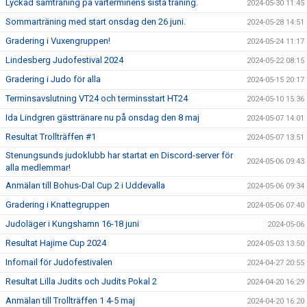
Lyckad samträning på vårterminens sista träning.
2024-05-30 11:45
Sommarträning med start onsdag den 26 juni.
2024-05-28 14:51
Gradering i Vuxengruppen!
2024-05-24 11:17
Lindesberg Judofestival 2024
2024-05-22 08:15
Gradering i Judo för alla
2024-05-15 20:17
Terminsavslutning VT24 och terminsstart HT24
2024-05-10 15:36
Ida Lindgren gästtränare nu på onsdag den 8 maj
2024-05-07 14:01
Resultat Trollträffen #1
2024-05-07 13:51
Stenungsunds judoklubb har startat en Discord-server för
2024-05-06 09:43
alla medlemmar!
Anmälan till Bohus-Dal Cup 2 i Uddevalla
2024-05-06 09:34
Gradering i Knattegruppen
2024-05-06 07:40
Judoläger i Kungshamn 16-18 juni
2024-05-06
Resultat Hajime Cup 2024
2024-05-03 13:50
Infomail för Judofestivalen
2024-04-27 20:55
Resultat Lilla Judits och Judits Pokal 2
2024-04-20 16:29
Anmälan till Trollträffen 1 4-5 maj
2024-04-20 16:20