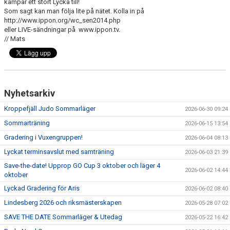
kämpar ett stort Lycka till!
Som sagt kan man följa lite på nätet. Kolla in på
http://www.ippon.org/wc_sen2014.php
eller LIVE-sändningar på www.ippon.tv.
// Mats
Nyhetsarkiv
Kroppefjäll Judo Sommarläger
2026-06-30 09:24
Sommarträning
2026-06-15 13:54
Gradering i Vuxengruppen!
2026-06-04 08:13
Lyckat terminsavslut med samträning
2026-06-03 21:39
Save-the-date! Upprop GO Cup 3 oktober och läger 4
2026-06-02 14:44
oktober
Lyckad Gradering för Aris
2026-06-02 08:40
Lindesberg 2026 och riksmästerskapen
2026-05-28 07:02
SAVE THE DATE Sommarläger & Utedag
2026-05-22 16:42