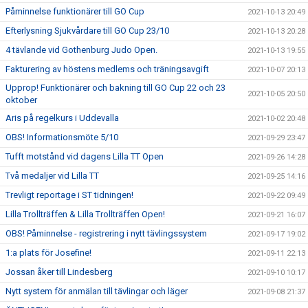
Påminnelse funktionärer till GO Cup
2021-10-13 20:49
Efterlysning Sjukvårdare till GO Cup 23/10
2021-10-13 20:28
4 tävlande vid Gothenburg Judo Open.
2021-10-13 19:55
Fakturering av höstens medlems och träningsavgift
2021-10-07 20:13
Upprop! Funktionärer och bakning till GO Cup 22 och 23
2021-10-05 20:50
oktober
Aris på regelkurs i Uddevalla
2021-10-02 20:48
OBS! Informationsmöte 5/10
2021-09-29 23:47
Tufft motstånd vid dagens Lilla TT Open
2021-09-26 14:28
Två medaljer vid Lilla TT
2021-09-25 14:16
Trevligt reportage i ST tidningen!
2021-09-22 09:49
Lilla Trollträffen & Lilla Trollträffen Open!
2021-09-21 16:07
OBS! Påminnelse - registrering i nytt tävlingssystem
2021-09-17 19:02
1:a plats för Josefine!
2021-09-11 22:13
Jossan åker till Lindesberg
2021-09-10 10:17
Nytt system för anmälan till tävlingar och läger
2021-09-08 21:37