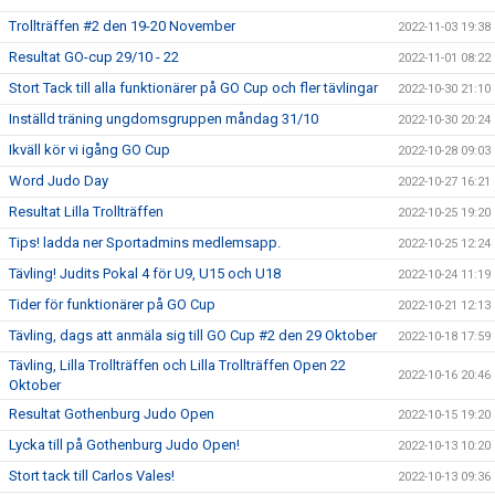
Trollträffen #2 den 19-20 November
2022-11-03 19:38
Resultat GO-cup 29/10 - 22
2022-11-01 08:22
Stort Tack till alla funktionärer på GO Cup och fler tävlingar
2022-10-30 21:10
Inställd träning ungdomsgruppen måndag 31/10
2022-10-30 20:24
Ikväll kör vi igång GO Cup
2022-10-28 09:03
Word Judo Day
2022-10-27 16:21
Resultat Lilla Trollträffen
2022-10-25 19:20
Tips! ladda ner Sportadmins medlemsapp.
2022-10-25 12:24
Tävling! Judits Pokal 4 för U9, U15 och U18
2022-10-24 11:19
Tider för funktionärer på GO Cup
2022-10-21 12:13
Tävling, dags att anmäla sig till GO Cup #2 den 29 Oktober
2022-10-18 17:59
Tävling, Lilla Trollträffen och Lilla Trollträffen Open 22
2022-10-16 20:46
Oktober
Resultat Gothenburg Judo Open
2022-10-15 19:20
Lycka till på Gothenburg Judo Open!
2022-10-13 10:20
Stort tack till Carlos Vales!
2022-10-13 09:36