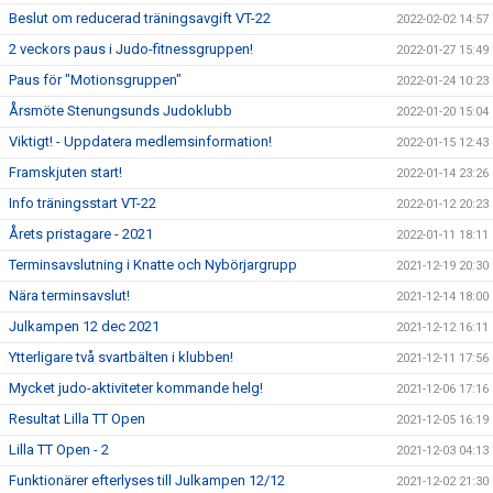
Beslut om reducerad träningsavgift VT-22
2022-02-02 14:57
2 veckors paus i Judo-fitnessgruppen!
2022-01-27 15:49
Paus för "Motionsgruppen"
2022-01-24 10:23
Årsmöte Stenungsunds Judoklubb
2022-01-20 15:04
Viktigt! - Uppdatera medlemsinformation!
2022-01-15 12:43
Framskjuten start!
2022-01-14 23:26
Info träningsstart VT-22
2022-01-12 20:23
Årets pristagare - 2021
2022-01-11 18:11
Terminsavslutning i Knatte och Nybörjargrupp
2021-12-19 20:30
Nära terminsavslut!
2021-12-14 18:00
Julkampen 12 dec 2021
2021-12-12 16:11
Ytterligare två svartbälten i klubben!
2021-12-11 17:56
Mycket judo-aktiviteter kommande helg!
2021-12-06 17:16
Resultat Lilla TT Open
2021-12-05 16:19
Lilla TT Open - 2
2021-12-03 04:13
Funktionärer efterlyses till Julkampen 12/12
2021-12-02 21:30