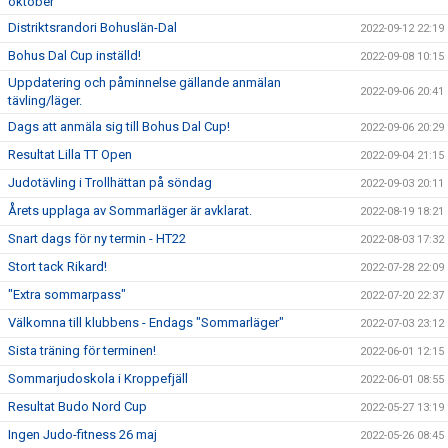
oktober
Distriktsrandori Bohuslän-Dal
2022-09-12 22:19
Bohus Dal Cup inställd!
2022-09-08 10:15
Uppdatering och påminnelse gällande anmälan
2022-09-06 20:41
tävling/läger.
Dags att anmäla sig till Bohus Dal Cup!
2022-09-06 20:29
Resultat Lilla TT Open
2022-09-04 21:15
Judotävling i Trollhättan på söndag
2022-09-03 20:11
Årets upplaga av Sommarläger är avklarat.
2022-08-19 18:21
Snart dags för ny termin - HT22
2022-08-03 17:32
Stort tack Rikard!
2022-07-28 22:09
"Extra sommarpass"
2022-07-20 22:37
Välkomna till klubbens - Endags "Sommarläger"
2022-07-03 23:12
Sista träning för terminen!
2022-06-01 12:15
Sommarjudoskola i Kroppefjäll
2022-06-01 08:55
Resultat Budo Nord Cup
2022-05-27 13:19
Ingen Judo-fitness 26 maj
2022-05-26 08:45