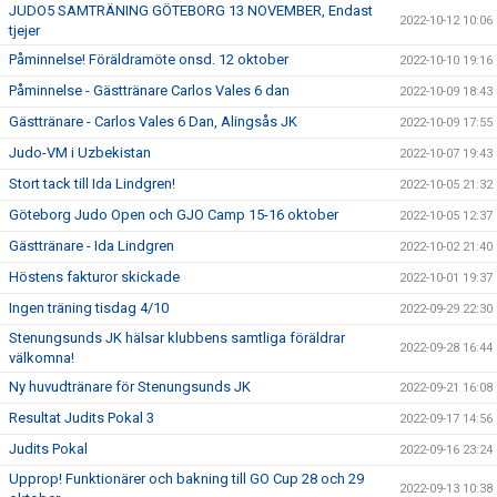
JUDO5 SAMTRÄNING GÖTEBORG 13 NOVEMBER, Endast
2022-10-12 10:06
tjejer
Påminnelse! Föräldramöte onsd. 12 oktober
2022-10-10 19:16
Påminnelse - Gästtränare Carlos Vales 6 dan
2022-10-09 18:43
Gästtränare - Carlos Vales 6 Dan, Alingsås JK
2022-10-09 17:55
Judo-VM i Uzbekistan
2022-10-07 19:43
Stort tack till Ida Lindgren!
2022-10-05 21:32
Göteborg Judo Open och GJO Camp 15-16 oktober
2022-10-05 12:37
Gästtränare - Ida Lindgren
2022-10-02 21:40
Höstens fakturor skickade
2022-10-01 19:37
Ingen träning tisdag 4/10
2022-09-29 22:30
Stenungsunds JK hälsar klubbens samtliga föräldrar
2022-09-28 16:44
välkomna!
Ny huvudtränare för Stenungsunds JK
2022-09-21 16:08
Resultat Judits Pokal 3
2022-09-17 14:56
Judits Pokal
2022-09-16 23:24
Upprop! Funktionärer och bakning till GO Cup 28 och 29
2022-09-13 10:38