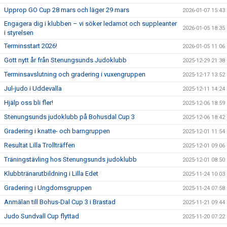
Upprop GO Cup 28 mars och läger 29 mars
2026-01-07 15:43
Engagera dig i klubben – vi söker ledamot och suppleanter
2026-01-05 18:35
i styrelsen
Terminsstart 2026!
2026-01-05 11:06
Gott nytt år från Stenungsunds Judoklubb
2025-12-29 21:38
Terminsavslutning och gradering i vuxengruppen
2025-12-17 13:52
Jul-judo i Uddevalla
2025-12-11 14:24
Hjälp oss bli fler!
2025-12-06 18:59
Stenungsunds judoklubb på Bohusdal Cup 3
2025-12-06 18:42
Gradering i knatte- och barngruppen
2025-12-01 11:54
Resultat Lilla Trollträffen
2025-12-01 09:06
Träningstävling hos Stenungsunds judoklubb
2025-12-01 08:50
Klubbtränarutbildning i Lilla Edet
2025-11-24 10:03
Gradering i Ungdomsgruppen
2025-11-24 07:58
Anmälan till Bohus-Dal Cup 3 i Brastad
2025-11-21 09:44
Judo Sundvall Cup flyttad
2025-11-20 07:22