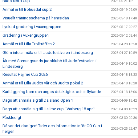
Budo Nord Cup
2026-05-21 16:11
Anmäl er till Bohusdal cup 2
2026-05-19 09:09
Visuellt träningsschema på hemsidan
2026-05-18 17:40
Lyckad gradering i vuxengruppen
2026-05-17 20:27
Gradering i Vuxengruppen
2026-05-12 08:44
Anmäl er till Lilla Trollträffen 2
2026-04-28 13:58
Glöm inte anmäla er till Judofestivalen i Lindesberg
2026-04-27 10:59
Åk med Stenungsunds judoklubb till Judofestivalen i
2026-04-19 10:02
Lindesberg
Resultat Hajime Cup 2026
2026-04-18 18:33
Anmäl er till Lilla Judits vår och Judits pokal 2
2026-04-18 16:28
Kartläggning barn och ungas delaktighet och inflytande
2026-04-13 13:06
Dags att anmäla sig till Dalsland Open 1
2026-04-09 15:42
Dags att anmäla sig till Hajime cup i Varberg 18 april!
2026-04-08 18:29
Påskledigt
2026-03-30 20:36
Då var det dax igen! Tider och information inför GO Cup i
2026-03-25 22:47
helgen