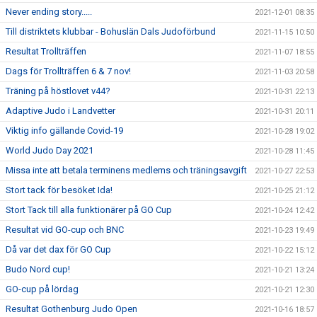
Never ending story.....
2021-12-01 08:35
Till distriktets klubbar - Bohuslän Dals Judoförbund
2021-11-15 10:50
Resultat Trollträffen
2021-11-07 18:55
Dags för Trollträffen 6 & 7 nov!
2021-11-03 20:58
Träning på höstlovet v44?
2021-10-31 22:13
Adaptive Judo i Landvetter
2021-10-31 20:11
Viktig info gällande Covid-19
2021-10-28 19:02
World Judo Day 2021
2021-10-28 11:45
Missa inte att betala terminens medlems och träningsavgift
2021-10-27 22:53
Stort tack för besöket Ida!
2021-10-25 21:12
Stort Tack till alla funktionärer på GO Cup
2021-10-24 12:42
Resultat vid GO-cup och BNC
2021-10-23 19:49
Då var det dax för GO Cup
2021-10-22 15:12
Budo Nord cup!
2021-10-21 13:24
GO-cup på lördag
2021-10-21 12:30
Resultat Gothenburg Judo Open
2021-10-16 18:57