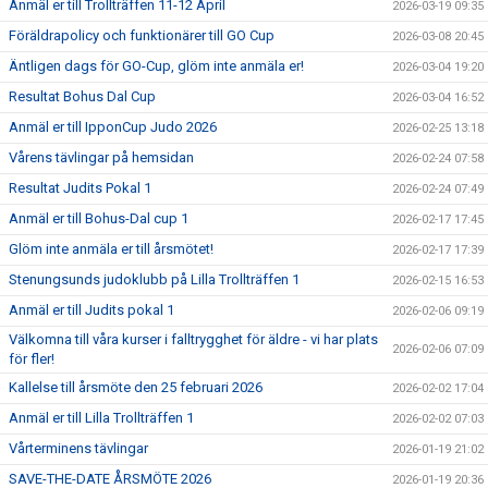
Anmäl er till Trollträffen 11-12 April
2026-03-19 09:35
Föräldrapolicy och funktionärer till GO Cup
2026-03-08 20:45
Äntligen dags för GO-Cup, glöm inte anmäla er!
2026-03-04 19:20
Resultat Bohus Dal Cup
2026-03-04 16:52
Anmäl er till IpponCup Judo 2026
2026-02-25 13:18
Vårens tävlingar på hemsidan
2026-02-24 07:58
Resultat Judits Pokal 1
2026-02-24 07:49
Anmäl er till Bohus-Dal cup 1
2026-02-17 17:45
Glöm inte anmäla er till årsmötet!
2026-02-17 17:39
Stenungsunds judoklubb på Lilla Trollträffen 1
2026-02-15 16:53
Anmäl er till Judits pokal 1
2026-02-06 09:19
Välkomna till våra kurser i falltrygghet för äldre - vi har plats
2026-02-06 07:09
för fler!
Kallelse till årsmöte den 25 februari 2026
2026-02-02 17:04
Anmäl er till Lilla Trollträffen 1
2026-02-02 07:03
Vårterminens tävlingar
2026-01-19 21:02
SAVE-THE-DATE ÅRSMÖTE 2026
2026-01-19 20:36