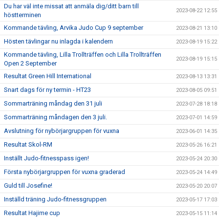
Du har väl inte missat att anmäla dig/ditt barn till
2023-08-22 12:55
höstterminen
Kommande tävling, Arvika Judo Cup 9 september
2023-08-21 13:10
Hösten tävlingar nu inlagda i kalendern
2023-08-19 15:22
Kommande tävling, Lilla Trollträffen och Lilla Trollträffen
2023-08-19 15:15
Open 2 September
Resultat Green Hill International
2023-08-13 13:31
Snart dags för ny termin - HT23
2023-08-05 09:51
Sommarträning måndag den 31 juli
2023-07-28 18:18
Sommarträning måndagen den 3 juli.
2023-07-01 14:59
Avslutning för nybörjargruppen för vuxna
2023-06-01 14:35
Resultat Skol-RM
2023-05-26 16:21
Inställt Judo-fitnesspass igen!
2023-05-24 20:30
Första nybörjargruppen för vuxna graderad
2023-05-24 14:49
Guld till Josefine!
2023-05-20 20:07
Inställd träning Judo-fitnessgruppen
2023-05-17 17:03
Resultat Hajime cup
2023-05-15 11:14