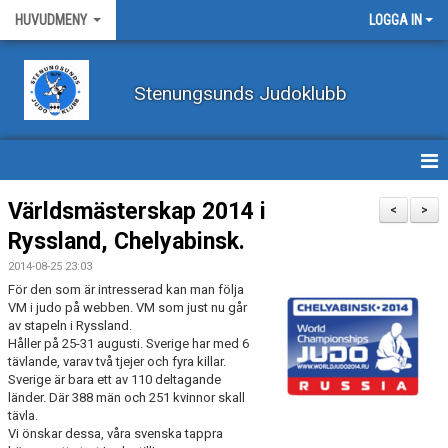
HUVUDMENY
LOGGA IN
Stenungsunds Judoklubb
HEM
Världsmästerskap 2014 i
<
>
Ryssland, Chelyabinsk.
FÖRBUNDSNYHETER
2014-08-25 23:03
BILDER
För den som är intresserad kan man följa
VM i judo på webben. VM som just nu går
av stapeln i Ryssland.
BÖRJA TRÄNA JUDO
Håller på 25-31 augusti. Sverige har med 6
tävlande, varav två tjejer och fyra killar.
BLI MEDLEM
Sverige är bara ett av 110 deltagande
länder. Där 388 män och 251 kvinnor skall
tävla.
VECKOSCHEMA
Vi önskar dessa, våra svenska tappra