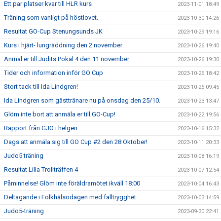
Ett par platser kvar till HLR kurs
2023-11-01 18:49
Träning som vanligt på höstlovet.
2023-10-30 14:26
Resultat GO-Cup Stenungsunds JK
2023-10-29 19:16
Kurs i hjärt- lungräddning den 2 november
2023-10-26 19:40
Anmäl er till Judits Pokal 4 den 11 november
2023-10-26 19:30
Tider och information inför GO Cup
2023-10-26 18:42
Stort tack till Ida Lindgren!
2023-10-26 09:45
Ida Lindgren som gästtränare nu på onsdag den 25/10.
2023-10-23 13:47
Glöm inte bort att anmäla er till GO-Cup!
2023-10-22 19:56
Rapport från GJO i helgen
2023-10-16 15:32
Dags att anmäla sig till GO Cup #2 den 28 Oktober!
2023-10-11 20:33
Judo5 träning
2023-10-08 16:19
Resultat Lilla Trollträffen 4
2023-10-07 12:54
Påminnelse! Glöm inte föräldramötet ikväll 18:00
2023-10-04 16:43
Deltagande i Folkhälsodagen med falltrygghet
2023-10-03 14:59
Judo5-träning
2023-09-30 22:41