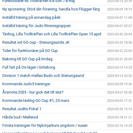
Funktionärer till Trollträffen 6:e och 7:e maj
2023-04-13 20:39
Ny sponsring: Stöd din förening, handla hos Flügger färg
2023-04-09 18:14
Inställd träning på annandag påsk
2023-04-07 11:08
Inställd träning för Judo-fitnessgruppen
2023-04-01 09:57
Tävling, Lilla Trollträffen och Lilla Trollträffen Open 15 april
2023-03-30 20:04
Resultat vid GO-cup - Stenungsunds JK
2023-03-25 18:58
Tider för funktionärer på GO Cup
2023-03-22 22:03
Bakning till GO Cup på lördag
2023-03-21 20:09
Full fart på On-läger i Göteborg
2023-03-19 14:29
Division 1 match mellan Budo och Stenungsund
2023-03-14 20:55
Kommande Judo5 träningar
2023-03-09 19:56
Årsmöte 2023 - hur gick det till slut?
2023-03-07 09:00
Kommande tävling GO Cup #1, 25 mars
2023-03-05 17:31
Resultat Judits Pokal 1
2023-02-26 15:14
Hårda bud i Mellerud
2023-02-18 21:21
Första träningen för Nybörjarkurs ungdom / vuxen
2023-02-16 14:24