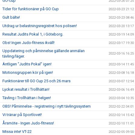
GO-cup
2022-03-26 07:25
Tider för funktionärer på GO Cup
2022-03-23 21:12
Gult bälte!
2022-03-23 08:46
Utdrag ur belastningsregistret hos polisen!
2022-03-20 13:17
Resultat Judits Pokal 1, i Göteborg.
2022-03-19 14:09
Obs! Ingen Judo-fitness ikväll!
2022-03-17 19:30
Uppdatering och påminnelse gällande anmälan
2022-03-16 16:25
tävling/läger.
Äntligen "Judits Pokal" igen!
2022-03-14 11:45
Motionsgruppen kör på igen!
2022-03-08 16:18
Funktionärer till GO Cup 25 och 26 mars
2022-03-07 12:54
Lyckat resultat i Trollhättan!
2022-03-06 16:49
Tävling i Trollhättan i helgen!
2022-03-04 10:35
OBS! Påminnelse - registrering i nytt tävlingssystem
2022-02-22 04:01
Vi tränar på Sportlovet!
2022-02-14 15:42
Årsmöte - Ingen Judo-fitness!
2022-02-10 11:01
Missa inte! VT-22
2022-02-05 09:50