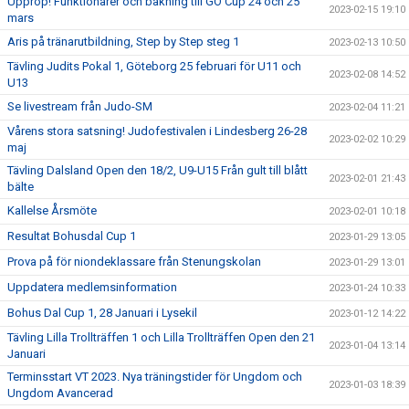
Upprop! Funktionärer och bakning till GO Cup 24 och 25
2023-02-15 19:10
mars
Aris på tränarutbildning, Step by Step steg 1
2023-02-13 10:50
Tävling Judits Pokal 1, Göteborg 25 februari för U11 och
2023-02-08 14:52
U13
Se livestream från Judo-SM
2023-02-04 11:21
Vårens stora satsning! Judofestivalen i Lindesberg 26-28
2023-02-02 10:29
maj
Tävling Dalsland Open den 18/2, U9-U15 Från gult till blått
2023-02-01 21:43
bälte
Kallelse Årsmöte
2023-02-01 10:18
Resultat Bohusdal Cup 1
2023-01-29 13:05
Prova på för niondeklassare från Stenungskolan
2023-01-29 13:01
Uppdatera medlemsinformation
2023-01-24 10:33
Bohus Dal Cup 1, 28 Januari i Lysekil
2023-01-12 14:22
Tävling Lilla Trollträffen 1 och Lilla Trollträffen Open den 21
2023-01-04 13:14
Januari
Terminsstart VT 2023. Nya träningstider för Ungdom och
2023-01-03 18:39
Ungdom Avancerad