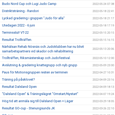
Budo Nord Cup och Lugi Judo Camp
2022-05-24 07:38
Distriktsträning - Randori
2022-05-18 22:41
Lyckad gradering i gruppen "Judo för alla"
2022-05-18 21:17
Utedagen 2022 - 6 juni
2022-05-18 17:19
Terminsslut! VT-22
2022-05-15 20:15
Resultat Trollträffen.
2022-05-15 16:15
Närhälsan Rehab Nösnäs och Judoklubben har nu blivit
2022-05-13 20:06
samarbetspartners vid skador och rehabilitering
Trollträffen, Riksmästerskap och Judofestival.
2022-05-10 12:00
Avslutning & gradering knattegrupp och nyb.grupp
2022-05-09 23:00
Paus för Motionsgruppen resten av terminen
2022-04-27 10:31
Träning på påsklovet?
2022-04-09 23:16
Resultat Dalsland Open
2022-04-09 18:13
"Dalsland Open" & Träningslägret "Omstart/Nystart"
2022-04-07 19:24
Hög tid att anmäla sig till Dalsland Open + Läger
2022-03-29 18:05
Resultat GO-cup - Stenungsunds JK
2022-03-26 22:10