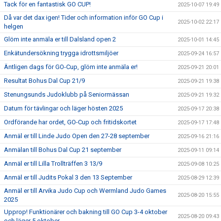
Tack för en fantastisk GO CUP!
2025-10-07 19:49
Då var det dax igen! Tider och information inför GO Cup i
2025-10-02 22:17
helgen
Glöm inte anmäla er till Dalsland open 2
2025-10-01 14:45
Enkätundersökning trygga idrottsmiljöer
2025-09-24 16:57
Äntligen dags för GO-Cup, glöm inte anmäla er!
2025-09-21 20:01
Resultat Bohus Dal Cup 21/9
2025-09-21 19:38
Stenungsunds Judoklubb på Seniormässan
2025-09-21 19:32
Datum för tävlingar och läger hösten 2025
2025-09-17 20:38
Ordförande har ordet, GO-Cup och fritidskortet
2025-09-17 17:48
Anmäl er till Linde Judo Open den 27-28 september
2025-09-16 21:16
Anmälan till Bohus Dal Cup 21 september
2025-09-11 09:14
Anmäl er till Lilla Trollträffen 3 13/9
2025-09-08 10:25
Anmäl er till Judits Pokal 3 den 13 September
2025-08-29 12:39
Anmäl er till Arvika Judo Cup och Wermland Judo Games
2025-08-20 15:55
2025
Upprop! Funktionärer och bakning till GO Cup 3-4 oktober
2025-08-20 09:43
och läger 5 oktober