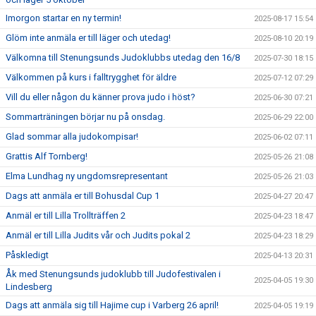
Imorgon startar en ny termin!
2025-08-17 15:54
Glöm inte anmäla er till läger och utedag!
2025-08-10 20:19
Välkomna till Stenungsunds Judoklubbs utedag den 16/8
2025-07-30 18:15
Välkommen på kurs i falltrygghet för äldre
2025-07-12 07:29
Vill du eller någon du känner prova judo i höst?
2025-06-30 07:21
Sommarträningen börjar nu på onsdag.
2025-06-29 22:00
Glad sommar alla judokompisar!
2025-06-02 07:11
Grattis Alf Tornberg!
2025-05-26 21:08
Elma Lundhag ny ungdomsrepresentant
2025-05-26 21:03
Dags att anmäla er till Bohusdal Cup 1
2025-04-27 20:47
Anmäl er till Lilla Trollträffen 2
2025-04-23 18:47
Anmäl er till Lilla Judits vår och Judits pokal 2
2025-04-23 18:29
Påskledigt
2025-04-13 20:31
Åk med Stenungsunds judoklubb till Judofestivalen i
2025-04-05 19:30
Lindesberg
Dags att anmäla sig till Hajime cup i Varberg 26 april!
2025-04-05 19:19