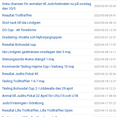
Sista chansen för anmälan till Judofestivalen nu på onsdag
2023-05-09 20:56
den 10/5
Resultat Trollträffen
2023-05-08 09:41
Stort tack till Ida Lindgren
2023-05-04 08:10
GO Cup - ett föredöme
2023-05-02 12:29
Gradering i Knatte och Nybörjargruppen.
2023-05-01 22:31
Resultat Bohusdal cup.
2023-04-29 17:07
Ida Lindgren gästtränare onsdagen den 3 maj
2023-04-28 16:11
Stenungsunds Arena stängd 1 maj
2023-04-28 10:41
Kommande Tävling Hajime Cup i Varberg 13 maj
2023-04-26 12:23
Resultat Judits Pokal #2
2023-04-22 20:56
Tävling Trollträffen 1 6-7 maj
2023-04-18 12:27
Tävling Bohusdal Cup 2 i Uddevalla den 29 april
2023-04-18 12:21
Anmäl till Judits Pokal 22 April för U9,U15 och U18
2023-04-17 08:34
Judo5 träningen i Göteborg
2023-04-17 07:27
Resultat Lilla Trollträffen, Lilla Trollträffen Open
2023-04-15 20:26