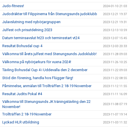
Judo-fitness!
2024-01-10 21:03
Judodräkter till Filippinerna från Stenungsunds judoklubb
2023-12-21 19:37
Julavslutning med nybörjargruppen
2023-12-21 19:31
Julfest och prisutdelning 2023
2023-12-13 10:59
Datum terminsavslut ht23 och terminsstart vt24
2023-12-07 15:45
Resultat Bohusdal cup 4
2023-12-03 20:33
Välkomna till årets julfest med Stenungsunds Judoklubb!
2023-11-28 09:03
Välkomna på nybörjarkurs för vuxna 2024!
2023-11-26 10:25
Tävling Bohusdal Cup 4 i Uddevalla den 2 december
2023-11-22 09:03
Stöd din förening, handla hos Flügger färg!
2023-11-22 08:55
Påminnelse, anmälan till Trollträffen 2 18-19 November
2023-11-12 11:55
Resultat Judits Pokal #4
2023-11-11 16:09
Välkomna till Stenungsunds JK träningstävling den 22
2023-11-08 07:19
November!
Trollträffen 2 18-19 November
2023-11-07 19:14
Lyckad HLR utbildning
2023-11-03 11:32