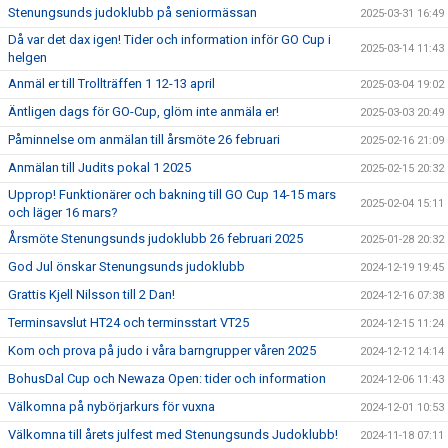
Stenungsunds judoklubb på seniormässan
2025-03-31 16:49
Då var det dax igen! Tider och information inför GO Cup i
2025-03-14 11:43
helgen
Anmäl er till Trollträffen 1 12-13 april
2025-03-04 19:02
Äntligen dags för GO-Cup, glöm inte anmäla er!
2025-03-03 20:49
Påminnelse om anmälan till årsmöte 26 februari
2025-02-16 21:09
Anmälan till Judits pokal 1 2025
2025-02-15 20:32
Upprop! Funktionärer och bakning till GO Cup 14-15 mars
2025-02-04 15:11
och läger 16 mars?
Årsmöte Stenungsunds judoklubb 26 februari 2025
2025-01-28 20:32
God Jul önskar Stenungsunds judoklubb
2024-12-19 19:45
Grattis Kjell Nilsson till 2 Dan!
2024-12-16 07:38
Terminsavslut HT24 och terminsstart VT25
2024-12-15 11:24
Kom och prova på judo i våra barngrupper våren 2025
2024-12-12 14:14
BohusDal Cup och Newaza Open: tider och information
2024-12-06 11:43
Välkomna på nybörjarkurs för vuxna
2024-12-01 10:53
Välkomna till årets julfest med Stenungsunds Judoklubb!
2024-11-18 07:11