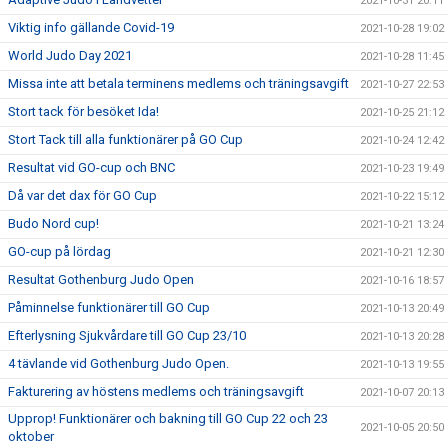
2021-10-31 20:11
Viktig info gällande Covid-19
2021-10-28 19:02
World Judo Day 2021
2021-10-28 11:45
Missa inte att betala terminens medlems och träningsavgift
2021-10-27 22:53
Stort tack för besöket Ida!
2021-10-25 21:12
Stort Tack till alla funktionärer på GO Cup
2021-10-24 12:42
Resultat vid GO-cup och BNC
2021-10-23 19:49
Då var det dax för GO Cup
2021-10-22 15:12
Budo Nord cup!
2021-10-21 13:24
GO-cup på lördag
2021-10-21 12:30
Resultat Gothenburg Judo Open
2021-10-16 18:57
Påminnelse funktionärer till GO Cup
2021-10-13 20:49
Efterlysning Sjukvårdare till GO Cup 23/10
2021-10-13 20:28
4 tävlande vid Gothenburg Judo Open.
2021-10-13 19:55
Fakturering av höstens medlems och träningsavgift
2021-10-07 20:13
Upprop! Funktionärer och bakning till GO Cup 22 och 23
2021-10-05 20:50
oktober