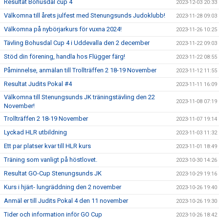
Resultat Bohusdal cup 4
2023-12-03 20:33
Välkomna till årets julfest med Stenungsunds Judoklubb!
2023-11-28 09:03
Välkomna på nybörjarkurs för vuxna 2024!
2023-11-26 10:25
Tävling Bohusdal Cup 4 i Uddevalla den 2 december
2023-11-22 09:03
Stöd din förening, handla hos Flügger färg!
2023-11-22 08:55
Påminnelse, anmälan till Trollträffen 2 18-19 November
2023-11-12 11:55
Resultat Judits Pokal #4
2023-11-11 16:09
Välkomna till Stenungsunds JK träningstävling den 22
2023-11-08 07:19
November!
Trollträffen 2 18-19 November
2023-11-07 19:14
Lyckad HLR utbildning
2023-11-03 11:32
Ett par platser kvar till HLR kurs
2023-11-01 18:49
Träning som vanligt på höstlovet.
2023-10-30 14:26
Resultat GO-Cup Stenungsunds JK
2023-10-29 19:16
Kurs i hjärt- lungräddning den 2 november
2023-10-26 19:40
Anmäl er till Judits Pokal 4 den 11 november
2023-10-26 19:30
Tider och information inför GO Cup
2023-10-26 18:42