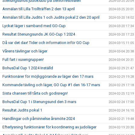
Stenungsunds judoklubb på Seniorfestivalen
2024-03-25 20:09
Anmälan till Lilla Trollträffen 2 den 13 april
2024-03-25 20:01
Anmälan till Lilla Judits 1 och Judits pokal 2 den 20 april
2024-03-20 18:02
Lyckat läger i samband med GO-Cup
2024-03-20 17:34
Resultat Stenungsunds JK GO-Cup 1 2024
2024-03-20 17:23
Då var det dax! Tider och information inför GO Cup
2024-03-15 11:05
Vårens tävlingar och läger
2024-03-04 20:38
Full fart i vuxengruppen!
2024-03-04 20:31
BohusDal Cup 1 2024 Inställd
2024-02-29 21:47
Funktionärer för möjliggörande av läger den 17 mars
2024-02-29 19:28
Kommande tävling och läger, GO Cup #1 den 16-17 mars
2024-02-29 17:18
Sista chansen till tårta och godisregn!
2024-02-25 12:19
BohusDal Cup 1 i Stenungsund den 3 mars
2024-02-24 17:00
Resultat Judits pokal 1
2024-02-24 16:10
Handlingar och påminnelse årsmöte 2024
2024-02-21 19:48
Efterlysning funktionärer för koordinering av judoläger
2024-02-19 20:30