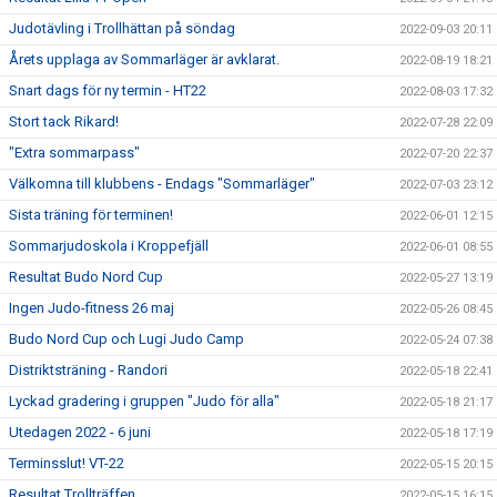
Judotävling i Trollhättan på söndag
2022-09-03 20:11
Årets upplaga av Sommarläger är avklarat.
2022-08-19 18:21
Snart dags för ny termin - HT22
2022-08-03 17:32
Stort tack Rikard!
2022-07-28 22:09
"Extra sommarpass"
2022-07-20 22:37
Välkomna till klubbens - Endags "Sommarläger"
2022-07-03 23:12
Sista träning för terminen!
2022-06-01 12:15
Sommarjudoskola i Kroppefjäll
2022-06-01 08:55
Resultat Budo Nord Cup
2022-05-27 13:19
Ingen Judo-fitness 26 maj
2022-05-26 08:45
Budo Nord Cup och Lugi Judo Camp
2022-05-24 07:38
Distriktsträning - Randori
2022-05-18 22:41
Lyckad gradering i gruppen "Judo för alla"
2022-05-18 21:17
Utedagen 2022 - 6 juni
2022-05-18 17:19
Terminsslut! VT-22
2022-05-15 20:15
Resultat Trollträffen.
2022-05-15 16:15