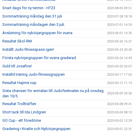
Snart dags för ny termin - HT23
2023-08-05 09:51
Sommarträning måndag den 31 juli
2023-07-28 18:18
Sommarträning måndagen den 3 juli.
2023-07-01 14:59
Avslutning för nybörjargruppen för vuxna
2023-06-01 14:35
Resultat Skol-RM
2023-05-26 16:21
Inställt Judo-fitnesspass igen!
2023-05-24 20:30
Första nybörjargruppen för vuxna graderad
2023-05-24 14:49
Guld till Josefine!
2023-05-20 20:07
Inställd träning Judo-fitnessgruppen
2023-05-17 17:03
Resultat Hajime cup
2023-05-15 11:14
Sista chansen för anmälan till Judofestivalen nu på onsdag
2023-05-09 20:56
den 10/5
Resultat Trollträffen
2023-05-08 09:41
Stort tack till Ida Lindgren
2023-05-04 08:10
GO Cup - ett föredöme
2023-05-02 12:29
Gradering i Knatte och Nybörjargruppen.
2023-05-01 22:31