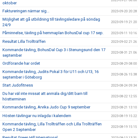
2023-09-21 08:00
oktober
Faktureringen närmar sig...
2023-09-20 20:28
Möjlighet att gå utbildning till tävlingsledare på söndag
2023-09-19 21:20
24/9
Påminnelse, tävling på hemmaplan BohusDal cup 17 sep.
2023-09-11 10:16
Resultat Lilla Trollträffen
2023-09-02 21:26
Kommande tävling, BohusDal Cup 3 i Stenungsund den 17
2023-08-31 21:06
september
Ordförande har ordet
2023-08-29 08:00
Kommande tävling, Judits Pokal 3 för U11 och U13, 16
2023-08-26 15:38
september i Göteborg
Start Judofitness
2023-08-24 09:34
Du har väl inte missat att anmäla dig/ditt barn till
2023-08-22 12:55
höstterminen
Kommande tävling, Arvika Judo Cup 9 september
2023-08-21 13:10
Hösten tävlingar nu inlagda i kalendern
2023-08-19 15:22
Kommande tävling, Lilla Trollträffen och Lilla Trollträffen
2023-08-19 15:15
Open 2 September
Resultat Green Hill International
2023-08-13 13:31