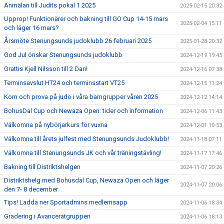
Anmälan till Judits pokal 1 2025
2025-02-15 20:32
Upprop! Funktionärer och bakning till GO Cup 14-15 mars
2025-02-04 15:11
och läger 16 mars?
Årsmöte Stenungsunds judoklubb 26 februari 2025
2025-01-28 20:32
God Jul önskar Stenungsunds judoklubb
2024-12-19 19:45
Grattis Kjell Nilsson till 2 Dan!
2024-12-16 07:38
Terminsavslut HT24 och terminsstart VT25
2024-12-15 11:24
Kom och prova på judo i våra barngrupper våren 2025
2024-12-12 14:14
BohusDal Cup och Newaza Open: tider och information
2024-12-06 11:43
Välkomna på nybörjarkurs för vuxna
2024-12-01 10:53
Välkomna till årets julfest med Stenungsunds Judoklubb!
2024-11-18 07:11
Välkomna till Stenungsunds JK och vår träningstävling!
2024-11-17 17:46
Bakning till Distriktshelgen
2024-11-07 20:26
Distriktshelg med Bohusdal Cup, Newaza Open och läger
2024-11-07 20:06
den 7- 8 december
Tips! Ladda ner Sportadmins medlemsapp
2024-11-06 18:34
Gradering i Avanceratgruppen
2024-11-06 18:13