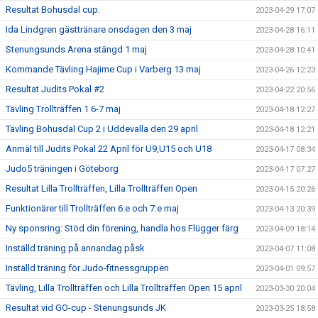
Resultat Bohusdal cup.
2023-04-29 17:07
Ida Lindgren gästtränare onsdagen den 3 maj
2023-04-28 16:11
Stenungsunds Arena stängd 1 maj
2023-04-28 10:41
Kommande Tävling Hajime Cup i Varberg 13 maj
2023-04-26 12:23
Resultat Judits Pokal #2
2023-04-22 20:56
Tävling Trollträffen 1 6-7 maj
2023-04-18 12:27
Tävling Bohusdal Cup 2 i Uddevalla den 29 april
2023-04-18 12:21
Anmäl till Judits Pokal 22 April för U9,U15 och U18
2023-04-17 08:34
Judo5 träningen i Göteborg
2023-04-17 07:27
Resultat Lilla Trollträffen, Lilla Trollträffen Open
2023-04-15 20:26
Funktionärer till Trollträffen 6:e och 7:e maj
2023-04-13 20:39
Ny sponsring: Stöd din förening, handla hos Flügger färg
2023-04-09 18:14
Inställd träning på annandag påsk
2023-04-07 11:08
Inställd träning för Judo-fitnessgruppen
2023-04-01 09:57
Tävling, Lilla Trollträffen och Lilla Trollträffen Open 15 april
2023-03-30 20:04
Resultat vid GO-cup - Stenungsunds JK
2023-03-25 18:58