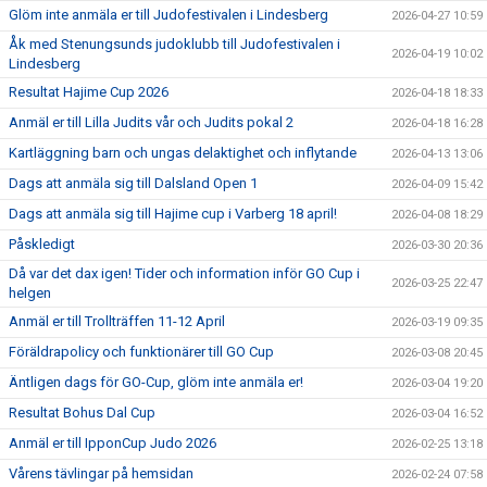
Glöm inte anmäla er till Judofestivalen i Lindesberg
2026-04-27 10:59
Åk med Stenungsunds judoklubb till Judofestivalen i
2026-04-19 10:02
Lindesberg
Resultat Hajime Cup 2026
2026-04-18 18:33
Anmäl er till Lilla Judits vår och Judits pokal 2
2026-04-18 16:28
Kartläggning barn och ungas delaktighet och inflytande
2026-04-13 13:06
Dags att anmäla sig till Dalsland Open 1
2026-04-09 15:42
Dags att anmäla sig till Hajime cup i Varberg 18 april!
2026-04-08 18:29
Påskledigt
2026-03-30 20:36
Då var det dax igen! Tider och information inför GO Cup i
2026-03-25 22:47
helgen
Anmäl er till Trollträffen 11-12 April
2026-03-19 09:35
Föräldrapolicy och funktionärer till GO Cup
2026-03-08 20:45
Äntligen dags för GO-Cup, glöm inte anmäla er!
2026-03-04 19:20
Resultat Bohus Dal Cup
2026-03-04 16:52
Anmäl er till IpponCup Judo 2026
2026-02-25 13:18
Vårens tävlingar på hemsidan
2026-02-24 07:58