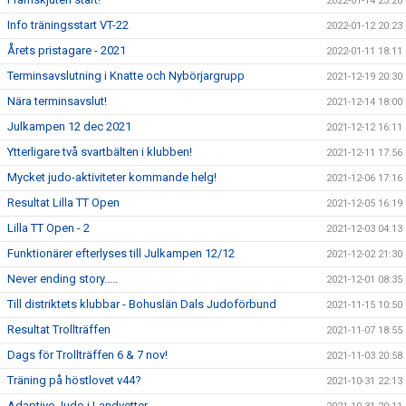
2022-01-14 23:26
Info träningsstart VT-22
2022-01-12 20:23
Årets pristagare - 2021
2022-01-11 18:11
Terminsavslutning i Knatte och Nybörjargrupp
2021-12-19 20:30
Nära terminsavslut!
2021-12-14 18:00
Julkampen 12 dec 2021
2021-12-12 16:11
Ytterligare två svartbälten i klubben!
2021-12-11 17:56
Mycket judo-aktiviteter kommande helg!
2021-12-06 17:16
Resultat Lilla TT Open
2021-12-05 16:19
Lilla TT Open - 2
2021-12-03 04:13
Funktionärer efterlyses till Julkampen 12/12
2021-12-02 21:30
Never ending story.....
2021-12-01 08:35
Till distriktets klubbar - Bohuslän Dals Judoförbund
2021-11-15 10:50
Resultat Trollträffen
2021-11-07 18:55
Dags för Trollträffen 6 & 7 nov!
2021-11-03 20:58
Träning på höstlovet v44?
2021-10-31 22:13
Adaptive Judo i Landvetter