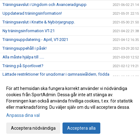
Träningsavslut i Ungdom och Avanceradgrupp
2021-06-02 21:14
Uppdaterad träningsinformation!
2021-05-31 22:15
Träningsavslut i Knatte & Nybörjargrupp.
2021-05-30 21:50
Ny träningsinformation VT-21
2021-04-22 21:38
Träningsuppdatering - April, VT-2021
2021-04-12 16:35
Träningsuppehåll i påsk!
2021-03-29 20:52
Alla måste hjälpa till .....
2021-03-03 12:52
Träning på Sportlovet?
2021-02-12 19:21
Lättade restriktioner för ungdomar i gymnasieåldern, födda
2021-02-05 19:33
-02 och senare.
Uppdatering träningsstart VT-21
För att hemsidan ska fungera korrekt använder vi nödvändiga
2021-01-25 19:26
cookies från SportAdmin. Dessa går inte att stänga av.
Kort sammanfattning inför vårterminen 2021
2021-01-21 18:44
Föreningen kan också använda frivilliga cookies, t.ex. för statistik
Viktigt! - Uppdatera medlemsinformation!
2021-01-20 11:23
eller marknadsföring. Du väljer själv om du vill acceptera dessa.
Info angående träningsstart VT-21
2021-01-06 15:11
Anpassa dina val
Ordförande har ordet!
2020-12-22 20:36
Acceptera nödvändiga
Acceptera alla
Årets pristagare 2020 (Året då Covid-19 gäckade oss alla)
2020-12-11 18:01