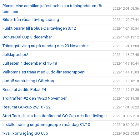
Påminnelse anmälan julfest och sista träningsdatum för
2022-12-01 08:36
terminen
Bilder från våran tävlingsträning.
2022-11-29 07:44
Funktionärer till Bohus-Dal tävlingen 3/12
2022-11-24 20:54
Bohus-Dal Cup 3 december
2022-11-24 19:12
Träningstävling nu på onsdag den 23 November
2022-11-21 17:08
Julklappstips!
2022-11-18 07:45
Julfesten 4 december kl 15-18
2022-11-15 10:44
Välkomna att träna med Judo-fitnessgruppen!
2022-11-14 15:03
Judo5 samträning i Göteborg
2022-11-13 18:18
Resultat Judits Pokal #4
2022-11-12 17:30
Trollträffen #2 den 19-20 November
2022-11-03 19:38
Resultat GO-cup 29/10 - 22
2022-11-01 08:22
Stort Tack till alla funktionärer på GO Cup och fler tävlingar
2022-10-30 21:10
Inställd träning ungdomsgruppen måndag 31/10
2022-10-30 20:24
Ikväll kör vi igång GO Cup
2022-10-28 09:03