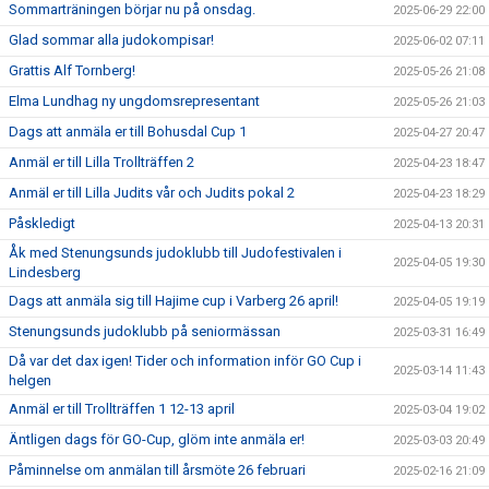
Sommarträningen börjar nu på onsdag.
2025-06-29 22:00
Glad sommar alla judokompisar!
2025-06-02 07:11
Grattis Alf Tornberg!
2025-05-26 21:08
Elma Lundhag ny ungdomsrepresentant
2025-05-26 21:03
Dags att anmäla er till Bohusdal Cup 1
2025-04-27 20:47
Anmäl er till Lilla Trollträffen 2
2025-04-23 18:47
Anmäl er till Lilla Judits vår och Judits pokal 2
2025-04-23 18:29
Påskledigt
2025-04-13 20:31
Åk med Stenungsunds judoklubb till Judofestivalen i
2025-04-05 19:30
Lindesberg
Dags att anmäla sig till Hajime cup i Varberg 26 april!
2025-04-05 19:19
Stenungsunds judoklubb på seniormässan
2025-03-31 16:49
Då var det dax igen! Tider och information inför GO Cup i
2025-03-14 11:43
helgen
Anmäl er till Trollträffen 1 12-13 april
2025-03-04 19:02
Äntligen dags för GO-Cup, glöm inte anmäla er!
2025-03-03 20:49
Påminnelse om anmälan till årsmöte 26 februari
2025-02-16 21:09