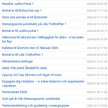
Resultat Judits Pokal 1
2026-02-24 07:49
Anmäl er till Bohus-Dal cup 1
2026-02-17 17:45
Glöm inte anmäla er till årsmötet!
2026-02-17 17:39
Stenungsunds judoklubb på Lilla Trollträffen 1
2026-02-15 16:53
Anmäl er till Judits pokal 1
2026-02-06 09:19
Välkomna till våra kurser i falltrygghet för äldre - vi har plats
2026-02-06 07:09
för fler!
Kallelse till årsmöte den 25 februari 2026
2026-02-02 17:04
Anmäl er till Lilla Trollträffen 1
2026-02-02 07:03
Vårterminens tävlingar
2026-01-19 21:02
SAVE-THE-DATE ÅRSMÖTE 2026
2026-01-19 20:36
Upprop GO Cup 28 mars och läger 29 mars
2026-01-07 15:43
Engagera dig i klubben – vi söker ledamot och suppleanter
2026-01-05 18:35
i styrelsen
Terminsstart 2026!
2026-01-05 11:06
Gott nytt år från Stenungsunds Judoklubb
2025-12-29 21:38
Terminsavslutning och gradering i vuxengruppen
2025-12-17 13:52