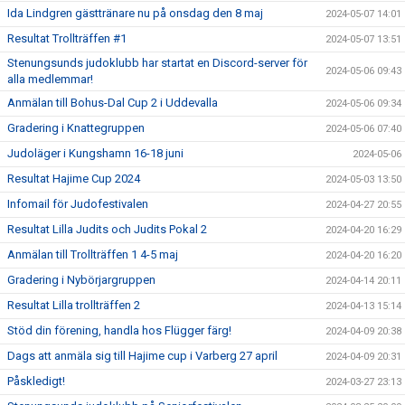
Ida Lindgren gästtränare nu på onsdag den 8 maj
2024-05-07 14:01
Resultat Trollträffen #1
2024-05-07 13:51
Stenungsunds judoklubb har startat en Discord-server för
2024-05-06 09:43
alla medlemmar!
Anmälan till Bohus-Dal Cup 2 i Uddevalla
2024-05-06 09:34
Gradering i Knattegruppen
2024-05-06 07:40
Judoläger i Kungshamn 16-18 juni
2024-05-06
Resultat Hajime Cup 2024
2024-05-03 13:50
Infomail för Judofestivalen
2024-04-27 20:55
Resultat Lilla Judits och Judits Pokal 2
2024-04-20 16:29
Anmälan till Trollträffen 1 4-5 maj
2024-04-20 16:20
Gradering i Nybörjargruppen
2024-04-14 20:11
Resultat Lilla trollträffen 2
2024-04-13 15:14
Stöd din förening, handla hos Flügger färg!
2024-04-09 20:38
Dags att anmäla sig till Hajime cup i Varberg 27 april
2024-04-09 20:31
Påskledigt!
2024-03-27 23:13