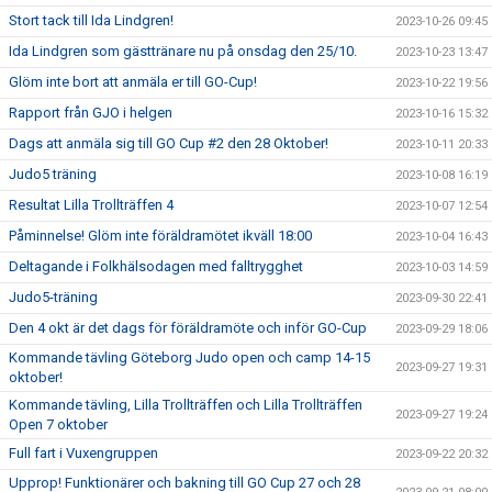
Stort tack till Ida Lindgren!
2023-10-26 09:45
Ida Lindgren som gästtränare nu på onsdag den 25/10.
2023-10-23 13:47
Glöm inte bort att anmäla er till GO-Cup!
2023-10-22 19:56
Rapport från GJO i helgen
2023-10-16 15:32
Dags att anmäla sig till GO Cup #2 den 28 Oktober!
2023-10-11 20:33
Judo5 träning
2023-10-08 16:19
Resultat Lilla Trollträffen 4
2023-10-07 12:54
Påminnelse! Glöm inte föräldramötet ikväll 18:00
2023-10-04 16:43
Deltagande i Folkhälsodagen med falltrygghet
2023-10-03 14:59
Judo5-träning
2023-09-30 22:41
Den 4 okt är det dags för föräldramöte och inför GO-Cup
2023-09-29 18:06
Kommande tävling Göteborg Judo open och camp 14-15
2023-09-27 19:31
oktober!
Kommande tävling, Lilla Trollträffen och Lilla Trollträffen
2023-09-27 19:24
Open 7 oktober
Full fart i Vuxengruppen
2023-09-22 20:32
Upprop! Funktionärer och bakning till GO Cup 27 och 28