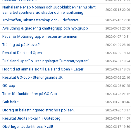
Närhälsan Rehab Nösnäs och Judoklubben har nu blivit
2022-05-13 20:06
samarbetspartners vid skador och rehabilitering
Trollträffen, Riksmästerskap och Judofestival.
2022-05-10 12:00
Avslutning & gradering knattegrupp och nyb.grupp
2022-05-09 23:00
Paus för Motionsgruppen resten av terminen
2022-04-27 10:31
Träning på påsklovet?
2022-04-09 23:16
Resultat Dalsland Open
2022-04-09 18:13
"Dalsland Open" & Träningslägret "Omstart/Nystart"
2022-04-07 19:24
Hög tid att anmäla sig till Dalsland Open + Läger
2022-03-29 18:05
Resultat GO-cup - Stenungsunds JK
2022-03-26 22:10
GO-cup
2022-03-26 07:25
Tider för funktionärer på GO Cup
2022-03-23 21:12
Gult bälte!
2022-03-23 08:46
Utdrag ur belastningsregistret hos polisen!
2022-03-20 13:17
Resultat Judits Pokal 1, i Göteborg.
2022-03-19 14:09
Obs! Ingen Judo-fitness ikväll!
2022-03-17 19:30