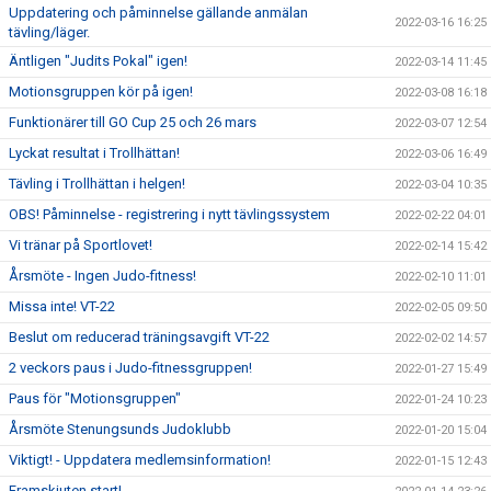
Uppdatering och påminnelse gällande anmälan
2022-03-16 16:25
tävling/läger.
Äntligen "Judits Pokal" igen!
2022-03-14 11:45
Motionsgruppen kör på igen!
2022-03-08 16:18
Funktionärer till GO Cup 25 och 26 mars
2022-03-07 12:54
Lyckat resultat i Trollhättan!
2022-03-06 16:49
Tävling i Trollhättan i helgen!
2022-03-04 10:35
OBS! Påminnelse - registrering i nytt tävlingssystem
2022-02-22 04:01
Vi tränar på Sportlovet!
2022-02-14 15:42
Årsmöte - Ingen Judo-fitness!
2022-02-10 11:01
Missa inte! VT-22
2022-02-05 09:50
Beslut om reducerad träningsavgift VT-22
2022-02-02 14:57
2 veckors paus i Judo-fitnessgruppen!
2022-01-27 15:49
Paus för "Motionsgruppen"
2022-01-24 10:23
Årsmöte Stenungsunds Judoklubb
2022-01-20 15:04
Viktigt! - Uppdatera medlemsinformation!
2022-01-15 12:43
Framskjuten start!