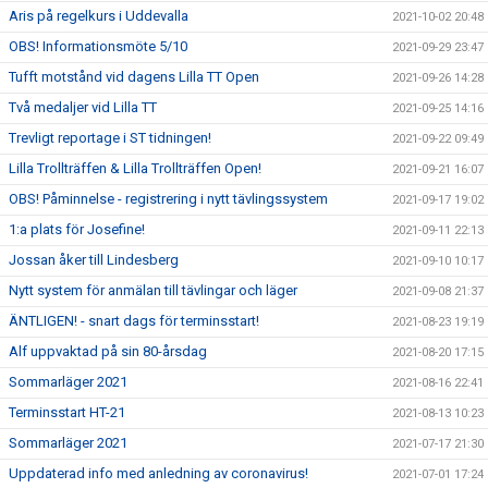
Aris på regelkurs i Uddevalla
2021-10-02 20:48
OBS! Informationsmöte 5/10
2021-09-29 23:47
Tufft motstånd vid dagens Lilla TT Open
2021-09-26 14:28
Två medaljer vid Lilla TT
2021-09-25 14:16
Trevligt reportage i ST tidningen!
2021-09-22 09:49
Lilla Trollträffen & Lilla Trollträffen Open!
2021-09-21 16:07
OBS! Påminnelse - registrering i nytt tävlingssystem
2021-09-17 19:02
1:a plats för Josefine!
2021-09-11 22:13
Jossan åker till Lindesberg
2021-09-10 10:17
Nytt system för anmälan till tävlingar och läger
2021-09-08 21:37
ÄNTLIGEN! - snart dags för terminsstart!
2021-08-23 19:19
Alf uppvaktad på sin 80-årsdag
2021-08-20 17:15
Sommarläger 2021
2021-08-16 22:41
Terminsstart HT-21
2021-08-13 10:23
Sommarläger 2021
2021-07-17 21:30
Uppdaterad info med anledning av coronavirus!
2021-07-01 17:24