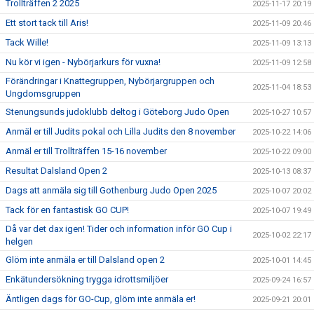
Trollträffen 2 2025
2025-11-17 20:19
Ett stort tack till Aris!
2025-11-09 20:46
Tack Wille!
2025-11-09 13:13
Nu kör vi igen - Nybörjarkurs för vuxna!
2025-11-09 12:58
Förändringar i Knattegruppen, Nybörjargruppen och
2025-11-04 18:53
Ungdomsgruppen
Stenungsunds judoklubb deltog i Göteborg Judo Open
2025-10-27 10:57
Anmäl er till Judits pokal och Lilla Judits den 8 november
2025-10-22 14:06
Anmäl er till Trollträffen 15-16 november
2025-10-22 09:00
Resultat Dalsland Open 2
2025-10-13 08:37
Dags att anmäla sig till Gothenburg Judo Open 2025
2025-10-07 20:02
Tack för en fantastisk GO CUP!
2025-10-07 19:49
Då var det dax igen! Tider och information inför GO Cup i
2025-10-02 22:17
helgen
Glöm inte anmäla er till Dalsland open 2
2025-10-01 14:45
Enkätundersökning trygga idrottsmiljöer
2025-09-24 16:57
Äntligen dags för GO-Cup, glöm inte anmäla er!
2025-09-21 20:01