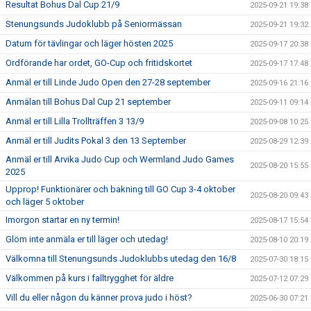
Resultat Bohus Dal Cup 21/9
2025-09-21 19:38
Stenungsunds Judoklubb på Seniormässan
2025-09-21 19:32
Datum för tävlingar och läger hösten 2025
2025-09-17 20:38
Ordförande har ordet, GO-Cup och fritidskortet
2025-09-17 17:48
Anmäl er till Linde Judo Open den 27-28 september
2025-09-16 21:16
Anmälan till Bohus Dal Cup 21 september
2025-09-11 09:14
Anmäl er till Lilla Trollträffen 3 13/9
2025-09-08 10:25
Anmäl er till Judits Pokal 3 den 13 September
2025-08-29 12:39
Anmäl er till Arvika Judo Cup och Wermland Judo Games
2025-08-20 15:55
2025
Upprop! Funktionärer och bakning till GO Cup 3-4 oktober
2025-08-20 09:43
och läger 5 oktober
Imorgon startar en ny termin!
2025-08-17 15:54
Glöm inte anmäla er till läger och utedag!
2025-08-10 20:19
Välkomna till Stenungsunds Judoklubbs utedag den 16/8
2025-07-30 18:15
Välkommen på kurs i falltrygghet för äldre
2025-07-12 07:29
Vill du eller någon du känner prova judo i höst?
2025-06-30 07:21