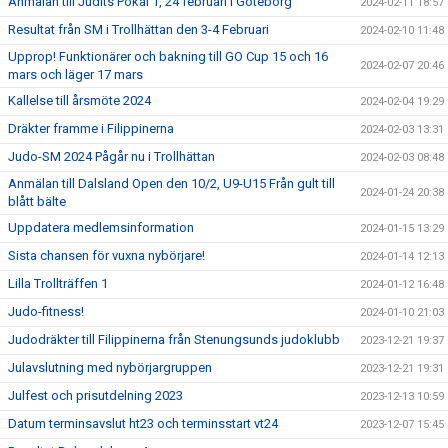
Anmälan till Judits Pokal 1, 24 februari i Göteborg
2024-02-11 18:57
Resultat från SM i Trollhättan den 3-4 Februari
2024-02-10 11:48
Upprop! Funktionärer och bakning till GO Cup 15 och 16
2024-02-07 20:46
mars och läger 17 mars
Kallelse till årsmöte 2024
2024-02-04 19:29
Dräkter framme i Filippinerna
2024-02-03 13:31
Judo-SM 2024 Pågår nu i Trollhättan
2024-02-03 08:48
Anmälan till Dalsland Open den 10/2, U9-U15 Från gult till
2024-01-24 20:38
blått bälte
Uppdatera medlemsinformation
2024-01-15 13:29
Sista chansen för vuxna nybörjare!
2024-01-14 12:13
Lilla Trollträffen 1
2024-01-12 16:48
Judo-fitness!
2024-01-10 21:03
Judodräkter till Filippinerna från Stenungsunds judoklubb
2023-12-21 19:37
Julavslutning med nybörjargruppen
2023-12-21 19:31
Julfest och prisutdelning 2023
2023-12-13 10:59
Datum terminsavslut ht23 och terminsstart vt24
2023-12-07 15:45