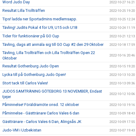
Word Judo Day
2022-10-27 16:21
Resultat Lilla Trollträffen
2022-10-25 19:20
Tips! ladda ner Sportadmins medlemsapp.
2022-10-25 12:24
Tävling! Judits Pokal 4 för U9, U15 och U18
2022-10-24 11:19
Tider för funktionärer på GO Cup
2022-10-21 12:13
Tävling, dags att anmäla sig till GO Cup #2 den 29 Oktober
2022-10-18 17:59
Tävling, Lilla Trollträffen och Lilla Trollträffen Open 22
2022-10-16 20:46
Oktober
Resultat Gothenburg Judo Open
2022-10-15 19:20
Lycka till på Gothenburg Judo Open!
2022-10-13 10:20
Stort tack till Carlos Vales!
2022-10-13 09:36
JUDO5 SAMTRÄNING GÖTEBORG 13 NOVEMBER, Endast
2022-10-12 10:06
tjejer
Påminnelse! Föräldramöte onsd. 12 oktober
2022-10-10 19:16
Påminnelse - Gästtränare Carlos Vales 6 dan
2022-10-09 18:43
Gästtränare - Carlos Vales 6 Dan, Alingsås JK
2022-10-09 17:55
Judo-VM i Uzbekistan
2022-10-07 19:43