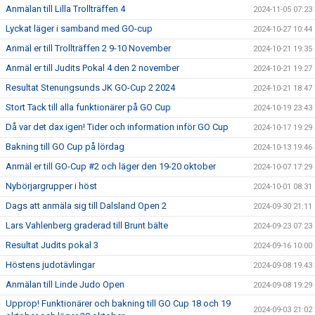
Anmälan till Lilla Trollträffen 4
2024-11-05 07:23
Lyckat läger i samband med GO-cup
2024-10-27 10:44
Anmäl er till Trollträffen 2 9-10 November
2024-10-21 19:35
Anmäl er till Judits Pokal 4 den 2 november
2024-10-21 19:27
Resultat Stenungsunds JK GO-Cup 2 2024
2024-10-21 18:47
Stort Tack till alla funktionärer på GO Cup
2024-10-19 23:43
Då var det dax igen! Tider och information inför GO Cup
2024-10-17 19:29
Bakning till GO Cup på lördag
2024-10-13 19:46
Anmäl er till GO-Cup #2 och läger den 19-20 oktober
2024-10-07 17:29
Nybörjargrupper i höst
2024-10-01 08:31
Dags att anmäla sig till Dalsland Open 2
2024-09-30 21:11
Lars Vahlenberg graderad till Brunt bälte
2024-09-23 07:23
Resultat Judits pokal 3
2024-09-16 10:00
Höstens judotävlingar
2024-09-08 19:43
Anmälan till Linde Judo Open
2024-09-08 19:29
Upprop! Funktionärer och bakning till GO Cup 18 och 19
2024-09-03 21:02