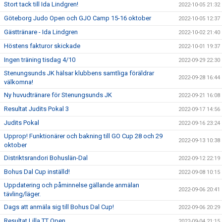
Stort tack till Ida Lindgren!
2022-10-05 21:32
Göteborg Judo Open och GJO Camp 15-16 oktober
2022-10-05 12:37
Gästtränare - Ida Lindgren
2022-10-02 21:40
Höstens fakturor skickade
2022-10-01 19:37
Ingen träning tisdag 4/10
2022-09-29 22:30
Stenungsunds JK hälsar klubbens samtliga föräldrar
2022-09-28 16:44
välkomna!
Ny huvudtränare för Stenungsunds JK
2022-09-21 16:08
Resultat Judits Pokal 3
2022-09-17 14:56
Judits Pokal
2022-09-16 23:24
Upprop! Funktionärer och bakning till GO Cup 28 och 29
2022-09-13 10:38
oktober
Distriktsrandori Bohuslän-Dal
2022-09-12 22:19
Bohus Dal Cup inställd!
2022-09-08 10:15
Uppdatering och påminnelse gällande anmälan
2022-09-06 20:41
tävling/läger.
Dags att anmäla sig till Bohus Dal Cup!
2022-09-06 20:29
Resultat Lilla TT Open
2022-09-04 21:15