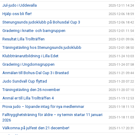
Jul-judo i Uddevalla
2025-12-11 14:24
Hjälp oss bli fler!
2025-12-06 18:59
Stenungsunds judoklubb på Bohusdal Cup 3
2025-12-06 18:42
Gradering i knatte- och barngruppen
2025-12-01 11:54
Resultat Lilla Trollträffen
2025-12-01 09:06
Träningstävling hos Stenungsunds judoklubb
2025-12-01 08:50
Klubbtränarutbildning i Lilla Edet
2025-11-24 10:03
Gradering i Ungdomsgruppen
2025-11-24 07:58
Anmälan till Bohus-Dal Cup 3 i Brastad
2025-11-21 09:44
Judo Sundvall Cup flyttad
2025-11-20 07:22
Träningstävling den 26 november
2025-11-20 07:10
Anmäl er till Lilla Trollträffen 4
2025-11-19 12:53
Prova judo – löpande intag för nya medlemmar
2025-11-18 11:13
Falltrygghetsträning för äldre – ny termin startar 11 januari
2025-11-18 11:03
2026
Välkomna på julfest den 21 december!
2025-11-17 20:31