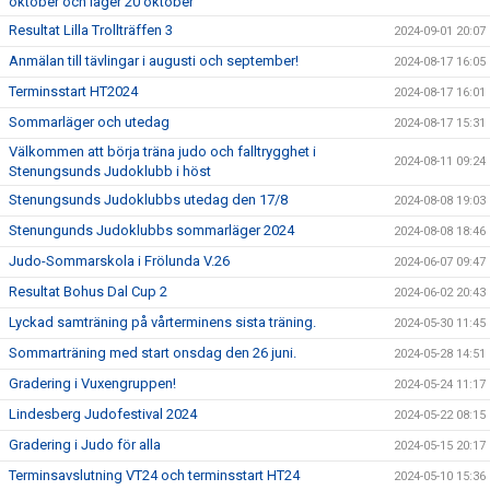
oktober och läger 20 oktober
Resultat Lilla Trollträffen 3
2024-09-01 20:07
Anmälan till tävlingar i augusti och september!
2024-08-17 16:05
Terminsstart HT2024
2024-08-17 16:01
Sommarläger och utedag
2024-08-17 15:31
Välkommen att börja träna judo och falltrygghet i
2024-08-11 09:24
Stenungsunds Judoklubb i höst
Stenungsunds Judoklubbs utedag den 17/8
2024-08-08 19:03
Stenungunds Judoklubbs sommarläger 2024
2024-08-08 18:46
Judo-Sommarskola i Frölunda V.26
2024-06-07 09:47
Resultat Bohus Dal Cup 2
2024-06-02 20:43
Lyckad samträning på vårterminens sista träning.
2024-05-30 11:45
Sommarträning med start onsdag den 26 juni.
2024-05-28 14:51
Gradering i Vuxengruppen!
2024-05-24 11:17
Lindesberg Judofestival 2024
2024-05-22 08:15
Gradering i Judo för alla
2024-05-15 20:17
Terminsavslutning VT24 och terminsstart HT24
2024-05-10 15:36