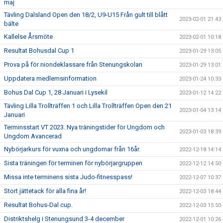
maj
Tävling Dalsland Open den 18/2, U9-U15 Från gult till blått
2023-02-01 21:43
bälte
Kallelse Årsmöte
2023-02-01 10:18
Resultat Bohusdal Cup 1
2023-01-29 13:05
Prova på för niondeklassare från Stenungskolan
2023-01-29 13:01
Uppdatera medlemsinformation
2023-01-24 10:33
Bohus Dal Cup 1, 28 Januari i Lysekil
2023-01-12 14:22
Tävling Lilla Trollträffen 1 och Lilla Trollträffen Open den 21
2023-01-04 13:14
Januari
Terminsstart VT 2023. Nya träningstider för Ungdom och
2023-01-03 18:39
Ungdom Avancerad
Nybörjarkurs för vuxna och ungdomar från 16år.
2022-12-18 14:14
Sista träningen för terminen för nybörjargruppen
2022-12-12 14:50
Missa inte terminens sista Judo-fitnesspass!
2022-12-07 10:37
Stort jättetack för alla fina år!
2022-12-03 18:44
Resultat Bohus-Dal cup.
2022-12-03 15:50
Distriktshelg i Stenungsund 3-4 december
2022-12-01 10:26