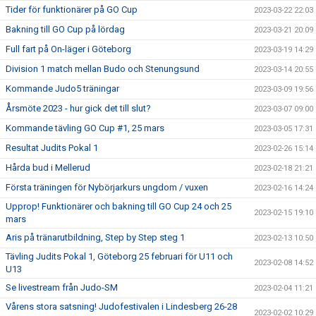
Tider för funktionärer på GO Cup
2023-03-22 22:03
Bakning till GO Cup på lördag
2023-03-21 20:09
Full fart på On-läger i Göteborg
2023-03-19 14:29
Division 1 match mellan Budo och Stenungsund
2023-03-14 20:55
Kommande Judo5 träningar
2023-03-09 19:56
Årsmöte 2023 - hur gick det till slut?
2023-03-07 09:00
Kommande tävling GO Cup #1, 25 mars
2023-03-05 17:31
Resultat Judits Pokal 1
2023-02-26 15:14
Hårda bud i Mellerud
2023-02-18 21:21
Första träningen för Nybörjarkurs ungdom / vuxen
2023-02-16 14:24
Upprop! Funktionärer och bakning till GO Cup 24 och 25
2023-02-15 19:10
mars
Aris på tränarutbildning, Step by Step steg 1
2023-02-13 10:50
Tävling Judits Pokal 1, Göteborg 25 februari för U11 och
2023-02-08 14:52
U13
Se livestream från Judo-SM
2023-02-04 11:21
Vårens stora satsning! Judofestivalen i Lindesberg 26-28
2023-02-02 10:29