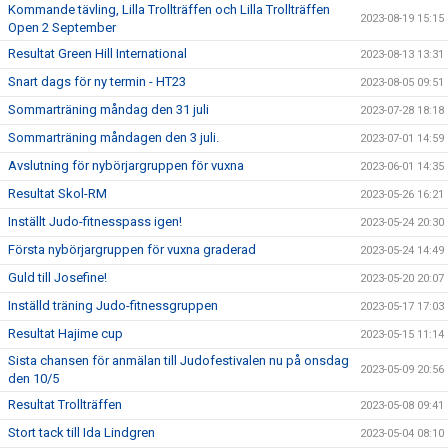
Kommande tävling, Lilla Trollträffen och Lilla Trollträffen
2023-08-19 15:15
Open 2 September
Resultat Green Hill International
2023-08-13 13:31
Snart dags för ny termin - HT23
2023-08-05 09:51
Sommarträning måndag den 31 juli
2023-07-28 18:18
Sommarträning måndagen den 3 juli.
2023-07-01 14:59
Avslutning för nybörjargruppen för vuxna
2023-06-01 14:35
Resultat Skol-RM
2023-05-26 16:21
Inställt Judo-fitnesspass igen!
2023-05-24 20:30
Första nybörjargruppen för vuxna graderad
2023-05-24 14:49
Guld till Josefine!
2023-05-20 20:07
Inställd träning Judo-fitnessgruppen
2023-05-17 17:03
Resultat Hajime cup
2023-05-15 11:14
Sista chansen för anmälan till Judofestivalen nu på onsdag
2023-05-09 20:56
den 10/5
Resultat Trollträffen
2023-05-08 09:41
Stort tack till Ida Lindgren
2023-05-04 08:10