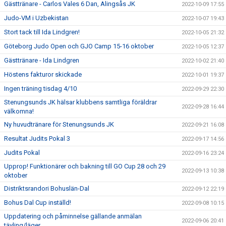
Gästtränare - Carlos Vales 6 Dan, Alingsås JK
2022-10-09 17:55
Judo-VM i Uzbekistan
2022-10-07 19:43
Stort tack till Ida Lindgren!
2022-10-05 21:32
Göteborg Judo Open och GJO Camp 15-16 oktober
2022-10-05 12:37
Gästtränare - Ida Lindgren
2022-10-02 21:40
Höstens fakturor skickade
2022-10-01 19:37
Ingen träning tisdag 4/10
2022-09-29 22:30
Stenungsunds JK hälsar klubbens samtliga föräldrar
2022-09-28 16:44
välkomna!
Ny huvudtränare för Stenungsunds JK
2022-09-21 16:08
Resultat Judits Pokal 3
2022-09-17 14:56
Judits Pokal
2022-09-16 23:24
Upprop! Funktionärer och bakning till GO Cup 28 och 29
2022-09-13 10:38
oktober
Distriktsrandori Bohuslän-Dal
2022-09-12 22:19
Bohus Dal Cup inställd!
2022-09-08 10:15
Uppdatering och påminnelse gällande anmälan
2022-09-06 20:41
tävling/läger.