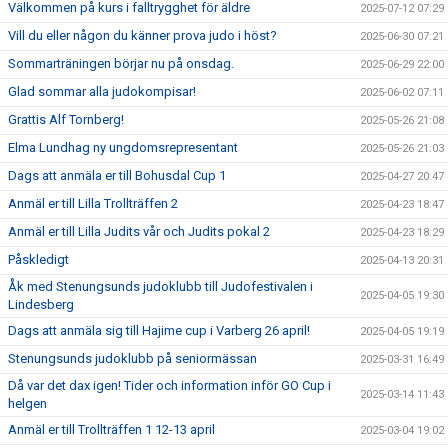
Välkommen på kurs i falltrygghet för äldre
2025-07-12 07:29
Vill du eller någon du känner prova judo i höst?
2025-06-30 07:21
Sommarträningen börjar nu på onsdag.
2025-06-29 22:00
Glad sommar alla judokompisar!
2025-06-02 07:11
Grattis Alf Tornberg!
2025-05-26 21:08
Elma Lundhag ny ungdomsrepresentant
2025-05-26 21:03
Dags att anmäla er till Bohusdal Cup 1
2025-04-27 20:47
Anmäl er till Lilla Trollträffen 2
2025-04-23 18:47
Anmäl er till Lilla Judits vår och Judits pokal 2
2025-04-23 18:29
Påskledigt
2025-04-13 20:31
Åk med Stenungsunds judoklubb till Judofestivalen i
2025-04-05 19:30
Lindesberg
Dags att anmäla sig till Hajime cup i Varberg 26 april!
2025-04-05 19:19
Stenungsunds judoklubb på seniormässan
2025-03-31 16:49
Då var det dax igen! Tider och information inför GO Cup i
2025-03-14 11:43
helgen
Anmäl er till Trollträffen 1 12-13 april
2025-03-04 19:02