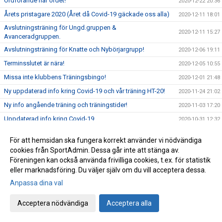
Ordförande har ordet!
2020-12-22 20:36
Årets pristagare 2020 (Året då Covid-19 gäckade oss alla)
2020-12-11 18:01
Avslutningsträning för Ungd.gruppen &
2020-12-11 15:27
Avanceradgruppen.
Avslutningsträning för Knatte och Nybörjargrupp!
2020-12-06 19:11
Terminsslutet är nära!
2020-12-05 10:55
Missa inte klubbens Träningsbingo!
2020-12-01 21:48
Ny uppdaterad info kring Covid-19 och vår träning HT-20!
2020-11-24 21:02
Ny info angående träning och träningstider!
2020-11-03 17:20
Uppdaterad info kring Covid-19
2020-10-31 12:32
Beslut om skärpta allmänna råd!
2020-10-29 15:45
För att hemsidan ska fungera korrekt använder vi nödvändiga
Träning på Höstlovet?
2020-10-25 22:09
cookies från SportAdmin. Dessa går inte att stänga av.
Föreningen kan också använda frivilliga cookies, t.ex. för statistik
Resultat Bohus-dal Cup
2020-10-04 13:30
eller marknadsföring. Du väljer själv om du vill acceptera dessa.
Resultat Kroppefjällskampen
2020-09-27 18:24
Anpassa dina val
Kroppefjällskampen, sönd. 27/9
2020-09-25 13:05
Inställd träning Knatte och Nybörjare!
Acceptera nödvändiga
Acceptera alla
2020-09-23 22:19
Kenny Kling på besök i Katagruppen!
2020-09-23 09:55