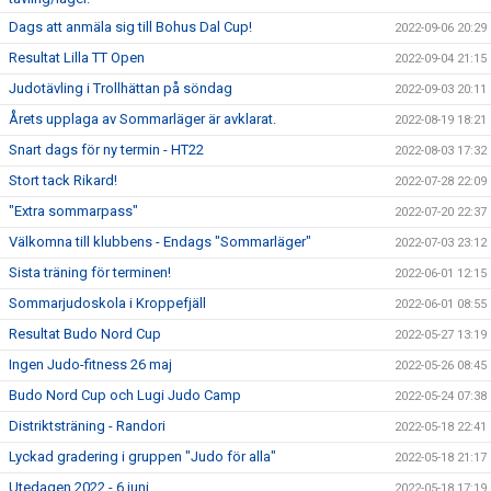
Dags att anmäla sig till Bohus Dal Cup!
2022-09-06 20:29
Resultat Lilla TT Open
2022-09-04 21:15
Judotävling i Trollhättan på söndag
2022-09-03 20:11
Årets upplaga av Sommarläger är avklarat.
2022-08-19 18:21
Snart dags för ny termin - HT22
2022-08-03 17:32
Stort tack Rikard!
2022-07-28 22:09
"Extra sommarpass"
2022-07-20 22:37
Välkomna till klubbens - Endags "Sommarläger"
2022-07-03 23:12
Sista träning för terminen!
2022-06-01 12:15
Sommarjudoskola i Kroppefjäll
2022-06-01 08:55
Resultat Budo Nord Cup
2022-05-27 13:19
Ingen Judo-fitness 26 maj
2022-05-26 08:45
Budo Nord Cup och Lugi Judo Camp
2022-05-24 07:38
Distriktsträning - Randori
2022-05-18 22:41
Lyckad gradering i gruppen "Judo för alla"
2022-05-18 21:17
Utedagen 2022 - 6 juni
2022-05-18 17:19