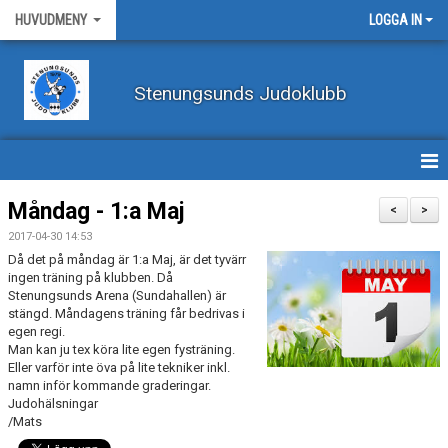
HUVUDMENY
LOGGA IN
Stenungsunds Judoklubb
HEM
Måndag - 1:a Maj
<
>
2017-04-30 14:53
FÖRBUNDSNYHETER
Då det på måndag är 1:a Maj, är det tyvärr
ingen träning på klubben. Då
BILDER
Stenungsunds Arena (Sundahallen) är
stängd. Måndagens träning får bedrivas i
egen regi.
BÖRJA TRÄNA JUDO
Man kan ju tex köra lite egen fysträning.
Eller varför inte öva på lite tekniker inkl.
BLI MEDLEM
namn inför kommande graderingar.
Judohälsningar
VECKOSCHEMA
/Mats