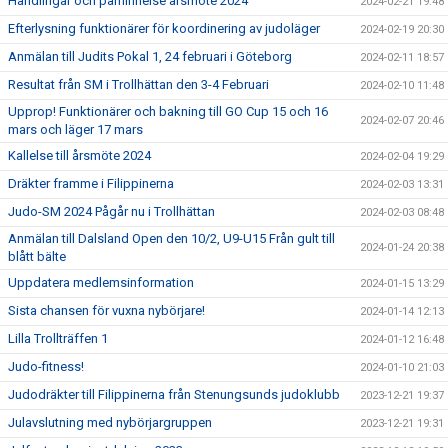
Handlingar och påminnelse årsmöte 2024
2024-02-21 19:48
Efterlysning funktionärer för koordinering av judoläger
2024-02-19 20:30
Anmälan till Judits Pokal 1, 24 februari i Göteborg
2024-02-11 18:57
Resultat från SM i Trollhättan den 3-4 Februari
2024-02-10 11:48
Upprop! Funktionärer och bakning till GO Cup 15 och 16
2024-02-07 20:46
mars och läger 17 mars
Kallelse till årsmöte 2024
2024-02-04 19:29
Dräkter framme i Filippinerna
2024-02-03 13:31
Judo-SM 2024 Pågår nu i Trollhättan
2024-02-03 08:48
Anmälan till Dalsland Open den 10/2, U9-U15 Från gult till
2024-01-24 20:38
blått bälte
Uppdatera medlemsinformation
2024-01-15 13:29
Sista chansen för vuxna nybörjare!
2024-01-14 12:13
Lilla Trollträffen 1
2024-01-12 16:48
Judo-fitness!
2024-01-10 21:03
Judodräkter till Filippinerna från Stenungsunds judoklubb
2023-12-21 19:37
Julavslutning med nybörjargruppen
2023-12-21 19:31