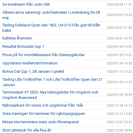
Se livestream från Judo-SM
2023-02-04 11:21
Vårens stora satsning! Judofestivalen i Lindesberg 26-28
2023-02-02 10:29
maj
Tävling Dalsland Open den 18/2, U9-U15 Från gult till blått
2023-02-01 21:43
bälte
Kallelse Årsmöte
2023-02-01 10:18
Resultat Bohusdal Cup 1
2023-01-29 13:05
Prova på för niondeklassare från Stenungskolan
2023-01-29 13:01
Uppdatera medlemsinformation
2023-01-24 10:33
Bohus Dal Cup 1, 28 Januari i Lysekil
2023-01-12 14:22
Tävling Lilla Trollträffen 1 och Lilla Trollträffen Open den 21
2023-01-04 13:14
Januari
Terminsstart VT 2023. Nya träningstider för Ungdom och
2023-01-03 18:39
Ungdom Avancerad
Nybörjarkurs för vuxna och ungdomar från 16år.
2022-12-18 14:14
Sista träningen för terminen för nybörjargruppen
2022-12-12 14:50
Missa inte terminens sista Judo-fitnesspass!
2022-12-07 10:37
Stort jättetack för alla fina år!
2022-12-03 18:44