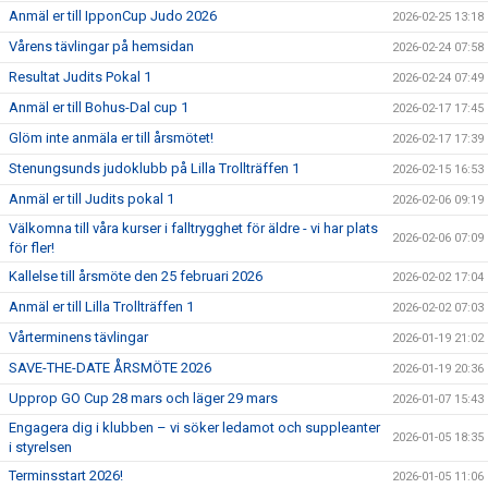
Anmäl er till IpponCup Judo 2026
2026-02-25 13:18
Vårens tävlingar på hemsidan
2026-02-24 07:58
Resultat Judits Pokal 1
2026-02-24 07:49
Anmäl er till Bohus-Dal cup 1
2026-02-17 17:45
Glöm inte anmäla er till årsmötet!
2026-02-17 17:39
Stenungsunds judoklubb på Lilla Trollträffen 1
2026-02-15 16:53
Anmäl er till Judits pokal 1
2026-02-06 09:19
Välkomna till våra kurser i falltrygghet för äldre - vi har plats
2026-02-06 07:09
för fler!
Kallelse till årsmöte den 25 februari 2026
2026-02-02 17:04
Anmäl er till Lilla Trollträffen 1
2026-02-02 07:03
Vårterminens tävlingar
2026-01-19 21:02
SAVE-THE-DATE ÅRSMÖTE 2026
2026-01-19 20:36
Upprop GO Cup 28 mars och läger 29 mars
2026-01-07 15:43
Engagera dig i klubben – vi söker ledamot och suppleanter
2026-01-05 18:35
i styrelsen
Terminsstart 2026!
2026-01-05 11:06