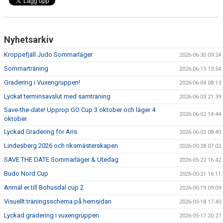
Nyhetsarkiv
Kroppefjäll Judo Sommarläger
2026-06-30 09:24
Sommarträning
2026-06-15 13:54
Gradering i Vuxengruppen!
2026-06-04 08:13
Lyckat terminsavslut med samträning
2026-06-03 21:39
Save-the-date! Upprop GO Cup 3 oktober och läger 4
2026-06-02 14:44
oktober
Lyckad Gradering för Aris
2026-06-02 08:40
Lindesberg 2026 och riksmästerskapen
2026-05-28 07:02
SAVE THE DATE Sommarläger & Utedag
2026-05-22 16:42
Budo Nord Cup
2026-05-21 16:11
Anmäl er till Bohusdal cup 2
2026-05-19 09:09
Visuellt träningsschema på hemsidan
2026-05-18 17:40
Lyckad gradering i vuxengruppen
2026-05-17 20:27