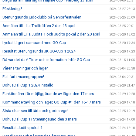
Dags att anmäla sig till Hajime cup i Varberg 27 april
2024-04-09 20:31
Påskledigt!
2024-03-27 23:13
Stenungsunds judoklubb på Seniorfestivalen
2024-03-25 20:09
Anmälan till Lilla Trollträffen 2 den 13 april
2024-03-25 20:01
Anmälan till Lilla Judits 1 och Judits pokal 2 den 20 april
2024-03-20 18:02
Lyckat läger i samband med GO-Cup
2024-03-20 17:34
Resultat Stenungsunds JK GO-Cup 1 2024
2024-03-20 17:23
Då var det dax! Tider och information inför GO Cup
2024-03-15 11:05
Vårens tävlingar och läger
2024-03-04 20:38
Full fart i vuxengruppen!
2024-03-04 20:31
BohusDal Cup 1 2024 Inställd
2024-02-29 21:47
Funktionärer för möjliggörande av läger den 17 mars
2024-02-29 19:28
Kommande tävling och läger, GO Cup #1 den 16-17 mars
2024-02-29 17:18
Sista chansen till tårta och godisregn!
2024-02-25 12:19
BohusDal Cup 1 i Stenungsund den 3 mars
2024-02-24 17:00
Resultat Judits pokal 1
2024-02-24 16:10