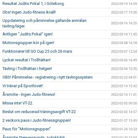
Resultat Judits Pokal 1, i Göteborg.
2022-03-19 14:09
Obs! Ingen Judo-fitness ikväll!
2022-03-17 19:30
Uppdatering och påminnelse gällande anmälan
2022-03-16 16:25
tävling/läger.
Äntligen "Judits Pokal" igen!
2022-03-14 11:45
Motionsgruppen kör på igen!
2022-03-08 16:18
Funktionärer till GO Cup 25 och 26 mars
2022-03-07 12:54
Lyckat resultat i Trollhättan!
2022-03-06 16:49
Tävling i Trollhättan i helgen!
2022-03-04 10:35
OBS! Påminnelse - registrering i nytt tävlingssystem
2022-02-22 04:01
Vi tränar på Sportlovet!
2022-02-14 15:42
Årsmöte - Ingen Judo-fitness!
2022-02-10 11:01
Missa inte! VT-22
2022-02-05 09:50
Beslut om reducerad träningsavgift VT-22
2022-02-02 14:57
2 veckors paus i Judo-fitnessgruppen!
2022-01-27 15:49
Paus för "Motionsgruppen"
2022-01-24 10:23
Årsmöte Stenungsunds Judoklubb
2022-01-20 15:04