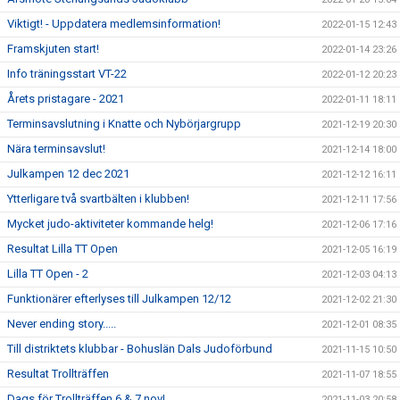
Viktigt! - Uppdatera medlemsinformation!
2022-01-15 12:43
Framskjuten start!
2022-01-14 23:26
Info träningsstart VT-22
2022-01-12 20:23
Årets pristagare - 2021
2022-01-11 18:11
Terminsavslutning i Knatte och Nybörjargrupp
2021-12-19 20:30
Nära terminsavslut!
2021-12-14 18:00
Julkampen 12 dec 2021
2021-12-12 16:11
Ytterligare två svartbälten i klubben!
2021-12-11 17:56
Mycket judo-aktiviteter kommande helg!
2021-12-06 17:16
Resultat Lilla TT Open
2021-12-05 16:19
Lilla TT Open - 2
2021-12-03 04:13
Funktionärer efterlyses till Julkampen 12/12
2021-12-02 21:30
Never ending story.....
2021-12-01 08:35
Till distriktets klubbar - Bohuslän Dals Judoförbund
2021-11-15 10:50
Resultat Trollträffen
2021-11-07 18:55
Dags för Trollträffen 6 & 7 nov!
2021-11-03 20:58