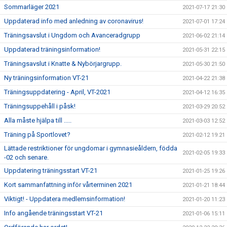
Sommarläger 2021
2021-07-17 21:30
Uppdaterad info med anledning av coronavirus!
2021-07-01 17:24
Träningsavslut i Ungdom och Avanceradgrupp
2021-06-02 21:14
Uppdaterad träningsinformation!
2021-05-31 22:15
Träningsavslut i Knatte & Nybörjargrupp.
2021-05-30 21:50
Ny träningsinformation VT-21
2021-04-22 21:38
Träningsuppdatering - April, VT-2021
2021-04-12 16:35
Träningsuppehåll i påsk!
2021-03-29 20:52
Alla måste hjälpa till .....
2021-03-03 12:52
Träning på Sportlovet?
2021-02-12 19:21
Lättade restriktioner för ungdomar i gymnasieåldern, födda
2021-02-05 19:33
-02 och senare.
Uppdatering träningsstart VT-21
2021-01-25 19:26
Kort sammanfattning inför vårterminen 2021
2021-01-21 18:44
Viktigt! - Uppdatera medlemsinformation!
2021-01-20 11:23
Info angående träningsstart VT-21
2021-01-06 15:11