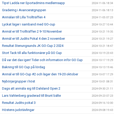
Tips! Ladda ner Sportadmins medlemsapp
2024-11-06 18:34
Gradering i Avanceratgruppen
2024-11-06 18:13
Anmälan till Lilla Trollträffen 4
2024-11-05 07:23
Lyckat läger i samband med GO-cup
2024-10-27 10:44
Anmäl er till Trollträffen 2 9-10 November
2024-10-21 19:35
Anmäl er till Judits Pokal 4 den 2 november
2024-10-21 19:27
Resultat Stenungsunds JK GO-Cup 2 2024
2024-10-21 18:47
Stort Tack till alla funktionärer på GO Cup
2024-10-19 23:43
Då var det dax igen! Tider och information inför GO Cup
2024-10-17 19:29
Bakning till GO Cup på lördag
2024-10-13 19:46
Anmäl er till GO-Cup #2 och läger den 19-20 oktober
2024-10-07 17:29
Nybörjargrupper i höst
2024-10-01 08:31
Dags att anmäla sig till Dalsland Open 2
2024-09-30 21:11
Lars Vahlenberg graderad till Brunt bälte
2024-09-23 07:23
Resultat Judits pokal 3
2024-09-16 10:00
Höstens judotävlingar
2024-09-08 19:43