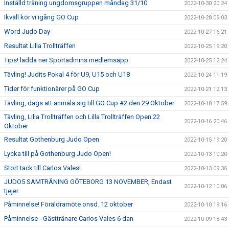
Inställd träning ungdomsgruppen måndag 31/10
2022-10-30 20:24
Ikväll kör vi igång GO Cup
2022-10-28 09:03
Word Judo Day
2022-10-27 16:21
Resultat Lilla Trollträffen
2022-10-25 19:20
Tips! ladda ner Sportadmins medlemsapp.
2022-10-25 12:24
Tävling! Judits Pokal 4 för U9, U15 och U18
2022-10-24 11:19
Tider för funktionärer på GO Cup
2022-10-21 12:13
Tävling, dags att anmäla sig till GO Cup #2 den 29 Oktober
2022-10-18 17:59
Tävling, Lilla Trollträffen och Lilla Trollträffen Open 22
2022-10-16 20:46
Oktober
Resultat Gothenburg Judo Open
2022-10-15 19:20
Lycka till på Gothenburg Judo Open!
2022-10-13 10:20
Stort tack till Carlos Vales!
2022-10-13 09:36
JUDO5 SAMTRÄNING GÖTEBORG 13 NOVEMBER, Endast
2022-10-12 10:06
tjejer
Påminnelse! Föräldramöte onsd. 12 oktober
2022-10-10 19:16
Påminnelse - Gästtränare Carlos Vales 6 dan
2022-10-09 18:43