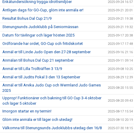
Enkätundersökning trygga idrottsmiljöer
2025-09-24 16:57
Äntligen dags för GO-Cup, glöm inte anmäla er!
2025-09-21 20:01
Resultat Bohus Dal Cup 21/9
2025-09-21 19:38
Stenungsunds Judoklubb på Seniormässan
2025-09-21 19:32
Datum för tävlingar och läger hösten 2025
2025-09-17 20:38
Ordförande har ordet, GO-Cup och fritidskortet
2025-09-17 17:48
Anmäl er till Linde Judo Open den 27-28 september
2025-09-16 21:16
Anmälan till Bohus Dal Cup 21 september
2025-09-11 09:14
Anmäl er till Lilla Trollträffen 3 13/9
2025-09-08 10:25
Anmäl er till Judits Pokal 3 den 13 September
2025-08-29 12:39
Anmäl er till Arvika Judo Cup och Wermland Judo Games
2025-08-20 15:55
2025
Upprop! Funktionärer och bakning till GO Cup 3-4 oktober
2025-08-20 09:43
och läger 5 oktober
Imorgon startar en ny termin!
2025-08-17 15:54
Glöm inte anmäla er till läger och utedag!
2025-08-10 20:19
Välkomna till Stenungsunds Judoklubbs utedag den 16/8
2025-07-30 18:15