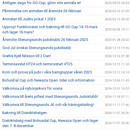
Äntligen dags för GO-Cup, glöm inte anmäla er!
2025-03-03 20:49
Påminnelse om anmälan till årsmöte 26 februari
2025-02-16 21:09
Anmälan till Judits pokal 1 2025
2025-02-15 20:32
Upprop! Funktionärer och bakning till GO Cup 14-15 mars
2025-02-04 15:11
och läger 16 mars?
Årsmöte Stenungsunds judoklubb 26 februari 2025
2025-01-28 20:32
God Jul önskar Stenungsunds judoklubb
2024-12-19 19:45
Grattis Kjell Nilsson till 2 Dan!
2024-12-16 07:38
Terminsavslut HT24 och terminsstart VT25
2024-12-15 11:24
Kom och prova på judo i våra barngrupper våren 2025
2024-12-12 14:14
BohusDal Cup och Newaza Open: tider och information
2024-12-06 11:43
Välkomna på nybörjarkurs för vuxna
2024-12-01 10:53
Välkomna till årets julfest med Stenungsunds Judoklubb!
2024-11-18 07:11
Välkomna till Stenungsunds JK och vår träningstävling!
2024-11-17 17:46
Bakning till Distriktshelgen
2024-11-07 20:26
Distriktshelg med Bohusdal Cup, Newaza Open och läger
2024-11-07 20:06
den 7- 8 december