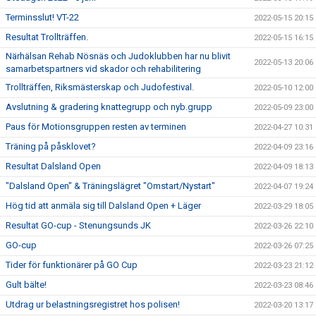
Terminsslut! VT-22
2022-05-15 20:15
Resultat Trollträffen.
2022-05-15 16:15
Närhälsan Rehab Nösnäs och Judoklubben har nu blivit
2022-05-13 20:06
samarbetspartners vid skador och rehabilitering
Trollträffen, Riksmästerskap och Judofestival.
2022-05-10 12:00
Avslutning & gradering knattegrupp och nyb.grupp
2022-05-09 23:00
Paus för Motionsgruppen resten av terminen
2022-04-27 10:31
Träning på påsklovet?
2022-04-09 23:16
Resultat Dalsland Open
2022-04-09 18:13
"Dalsland Open" & Träningslägret "Omstart/Nystart"
2022-04-07 19:24
Hög tid att anmäla sig till Dalsland Open + Läger
2022-03-29 18:05
Resultat GO-cup - Stenungsunds JK
2022-03-26 22:10
GO-cup
2022-03-26 07:25
Tider för funktionärer på GO Cup
2022-03-23 21:12
Gult bälte!
2022-03-23 08:46
Utdrag ur belastningsregistret hos polisen!
2022-03-20 13:17