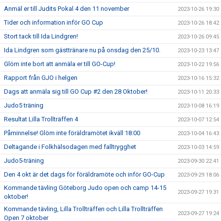
Anmäl er till Judits Pokal 4 den 11 november
2023-10-26 19:30
Tider och information inför GO Cup
2023-10-26 18:42
Stort tack till Ida Lindgren!
2023-10-26 09:45
Ida Lindgren som gästtränare nu på onsdag den 25/10.
2023-10-23 13:47
Glöm inte bort att anmäla er till GO-Cup!
2023-10-22 19:56
Rapport från GJO i helgen
2023-10-16 15:32
Dags att anmäla sig till GO Cup #2 den 28 Oktober!
2023-10-11 20:33
Judo5 träning
2023-10-08 16:19
Resultat Lilla Trollträffen 4
2023-10-07 12:54
Påminnelse! Glöm inte föräldramötet ikväll 18:00
2023-10-04 16:43
Deltagande i Folkhälsodagen med falltrygghet
2023-10-03 14:59
Judo5-träning
2023-09-30 22:41
Den 4 okt är det dags för föräldramöte och inför GO-Cup
2023-09-29 18:06
Kommande tävling Göteborg Judo open och camp 14-15
2023-09-27 19:31
oktober!
Kommande tävling, Lilla Trollträffen och Lilla Trollträffen
2023-09-27 19:24
Open 7 oktober