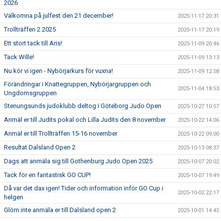
2026
Välkomna på julfest den 21 december!
2025-11-17 20:31
Trollträffen 2 2025
2025-11-17 20:19
Ett stort tack till Aris!
2025-11-09 20:46
Tack Wille!
2025-11-09 13:13
Nu kör vi igen - Nybörjarkurs för vuxna!
2025-11-09 12:58
Förändringar i Knattegruppen, Nybörjargruppen och
2025-11-04 18:53
Ungdomsgruppen
Stenungsunds judoklubb deltog i Göteborg Judo Open
2025-10-27 10:57
Anmäl er till Judits pokal och Lilla Judits den 8 november
2025-10-22 14:06
Anmäl er till Trollträffen 15-16 november
2025-10-22 09:00
Resultat Dalsland Open 2
2025-10-13 08:37
Dags att anmäla sig till Gothenburg Judo Open 2025
2025-10-07 20:02
Tack för en fantastisk GO CUP!
2025-10-07 19:49
Då var det dax igen! Tider och information inför GO Cup i
2025-10-02 22:17
helgen
Glöm inte anmäla er till Dalsland open 2
2025-10-01 14:45