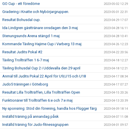
GO Cup - ett föredöme
2023-05-02 12:29
Gradering i Knatte och Nybörjargruppen.
2023-05-01 22:31
Resultat Bohusdal cup.
2023-04-29 17:07
Ida Lindgren gästtränare onsdagen den 3 maj
2023-04-28 16:11
Stenungsunds Arena stängd 1 maj
2023-04-28 10:41
Kommande Tävling Hajime Cup i Varberg 13 maj
2023-04-26 12:23
Resultat Judits Pokal #2
2023-04-22 20:56
Tävling Trollträffen 1 6-7 maj
2023-04-18 12:27
Tävling Bohusdal Cup 2 i Uddevalla den 29 april
2023-04-18 12:21
Anmäl till Judits Pokal 22 April för U9,U15 och U18
2023-04-17 08:34
Judo5 träningen i Göteborg
2023-04-17 07:27
Resultat Lilla Trollträffen, Lilla Trollträffen Open
2023-04-15 20:26
Funktionärer till Trollträffen 6:e och 7:e maj
2023-04-13 20:39
Ny sponsring: Stöd din förening, handla hos Flügger färg
2023-04-09 18:14
Inställd träning på annandag påsk
2023-04-07 11:08
Inställd träning för Judo-fitnessgruppen
2023-04-01 09:57