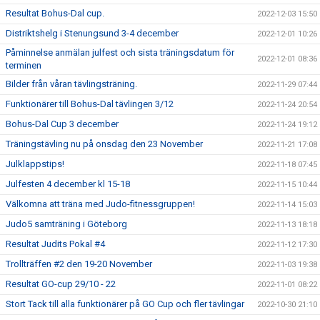
Resultat Bohus-Dal cup.
2022-12-03 15:50
Distriktshelg i Stenungsund 3-4 december
2022-12-01 10:26
Påminnelse anmälan julfest och sista träningsdatum för
2022-12-01 08:36
terminen
Bilder från våran tävlingsträning.
2022-11-29 07:44
Funktionärer till Bohus-Dal tävlingen 3/12
2022-11-24 20:54
Bohus-Dal Cup 3 december
2022-11-24 19:12
Träningstävling nu på onsdag den 23 November
2022-11-21 17:08
Julklappstips!
2022-11-18 07:45
Julfesten 4 december kl 15-18
2022-11-15 10:44
Välkomna att träna med Judo-fitnessgruppen!
2022-11-14 15:03
Judo5 samträning i Göteborg
2022-11-13 18:18
Resultat Judits Pokal #4
2022-11-12 17:30
Trollträffen #2 den 19-20 November
2022-11-03 19:38
Resultat GO-cup 29/10 - 22
2022-11-01 08:22
Stort Tack till alla funktionärer på GO Cup och fler tävlingar
2022-10-30 21:10