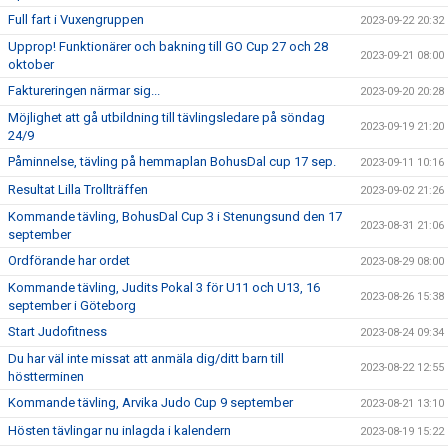
Full fart i Vuxengruppen
2023-09-22 20:32
Upprop! Funktionärer och bakning till GO Cup 27 och 28
2023-09-21 08:00
oktober
Faktureringen närmar sig...
2023-09-20 20:28
Möjlighet att gå utbildning till tävlingsledare på söndag
2023-09-19 21:20
24/9
Påminnelse, tävling på hemmaplan BohusDal cup 17 sep.
2023-09-11 10:16
Resultat Lilla Trollträffen
2023-09-02 21:26
Kommande tävling, BohusDal Cup 3 i Stenungsund den 17
2023-08-31 21:06
september
Ordförande har ordet
2023-08-29 08:00
Kommande tävling, Judits Pokal 3 för U11 och U13, 16
2023-08-26 15:38
september i Göteborg
Start Judofitness
2023-08-24 09:34
Du har väl inte missat att anmäla dig/ditt barn till
2023-08-22 12:55
höstterminen
Kommande tävling, Arvika Judo Cup 9 september
2023-08-21 13:10
Hösten tävlingar nu inlagda i kalendern
2023-08-19 15:22