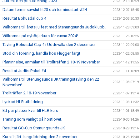
Julfest och prisutdelning 2023
2023-12-13 10:59
Datum terminsavslut ht23 och terminsstart vt24
2023-12-07 15:45
Resultat Bohusdal cup 4
2023-12-03 20:33
Välkomna till årets julfest med Stenungsunds Judoklubb!
2023-11-28 09:03
Välkomna på nybörjarkurs för vuxna 2024!
2023-11-26 10:25
Tävling Bohusdal Cup 4 i Uddevalla den 2 december
2023-11-22 09:03
Stöd din förening, handla hos Flügger färg!
2023-11-22 08:55
Påminnelse, anmälan till Trollträffen 2 18-19 November
2023-11-12 11:55
Resultat Judits Pokal #4
2023-11-11 16:09
Välkomna till Stenungsunds JK träningstävling den 22
2023-11-08 07:19
November!
Trollträffen 2 18-19 November
2023-11-07 19:14
Lyckad HLR utbildning
2023-11-03 11:32
Ett par platser kvar till HLR kurs
2023-11-01 18:49
Träning som vanligt på höstlovet.
2023-10-30 14:26
Resultat GO-Cup Stenungsunds JK
2023-10-29 19:16
Kurs i hjärt- lungräddning den 2 november
2023-10-26 19:40