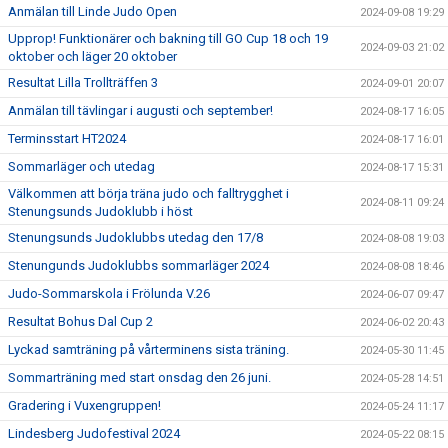
Anmälan till Linde Judo Open
2024-09-08 19:29
Upprop! Funktionärer och bakning till GO Cup 18 och 19
2024-09-03 21:02
oktober och läger 20 oktober
Resultat Lilla Trollträffen 3
2024-09-01 20:07
Anmälan till tävlingar i augusti och september!
2024-08-17 16:05
Terminsstart HT2024
2024-08-17 16:01
Sommarläger och utedag
2024-08-17 15:31
Välkommen att börja träna judo och falltrygghet i
2024-08-11 09:24
Stenungsunds Judoklubb i höst
Stenungsunds Judoklubbs utedag den 17/8
2024-08-08 19:03
Stenungunds Judoklubbs sommarläger 2024
2024-08-08 18:46
Judo-Sommarskola i Frölunda V.26
2024-06-07 09:47
Resultat Bohus Dal Cup 2
2024-06-02 20:43
Lyckad samträning på vårterminens sista träning.
2024-05-30 11:45
Sommarträning med start onsdag den 26 juni.
2024-05-28 14:51
Gradering i Vuxengruppen!
2024-05-24 11:17
Lindesberg Judofestival 2024
2024-05-22 08:15