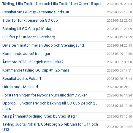
Tävling, Lilla Trollträffen och Lilla Trollträffen Open 15 april
2023-03-30 20:04
Resultat vid GO-cup - Stenungsunds JK
2023-03-25 18:58
Tider för funktionärer på GO Cup
2023-03-22 22:03
Bakning till GO Cup på lördag
2023-03-21 20:09
Full fart på On-läger i Göteborg
2023-03-19 14:29
Division 1 match mellan Budo och Stenungsund
2023-03-14 20:55
Kommande Judo5 träningar
2023-03-09 19:56
Årsmöte 2023 - hur gick det till slut?
2023-03-07 09:00
Kommande tävling GO Cup #1, 25 mars
2023-03-05 17:31
Resultat Judits Pokal 1
2023-02-26 15:14
Hårda bud i Mellerud
2023-02-18 21:21
Första träningen för Nybörjarkurs ungdom / vuxen
2023-02-16 14:24
Upprop! Funktionärer och bakning till GO Cup 24 och 25
2023-02-15 19:10
mars
Aris på tränarutbildning, Step by Step steg 1
2023-02-13 10:50
Tävling Judits Pokal 1, Göteborg 25 februari för U11 och
2023-02-08 14:52
U13