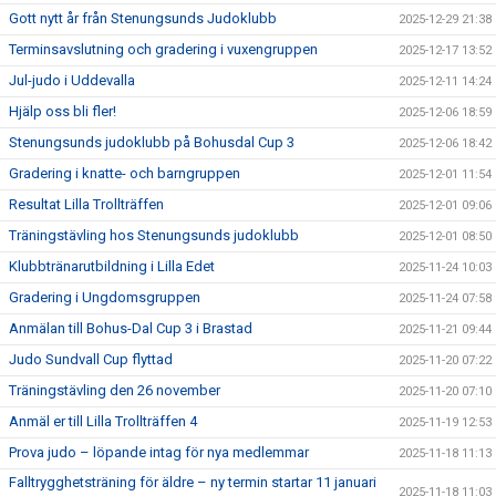
Gott nytt år från Stenungsunds Judoklubb
2025-12-29 21:38
Terminsavslutning och gradering i vuxengruppen
2025-12-17 13:52
Jul-judo i Uddevalla
2025-12-11 14:24
Hjälp oss bli fler!
2025-12-06 18:59
Stenungsunds judoklubb på Bohusdal Cup 3
2025-12-06 18:42
Gradering i knatte- och barngruppen
2025-12-01 11:54
Resultat Lilla Trollträffen
2025-12-01 09:06
Träningstävling hos Stenungsunds judoklubb
2025-12-01 08:50
Klubbtränarutbildning i Lilla Edet
2025-11-24 10:03
Gradering i Ungdomsgruppen
2025-11-24 07:58
Anmälan till Bohus-Dal Cup 3 i Brastad
2025-11-21 09:44
Judo Sundvall Cup flyttad
2025-11-20 07:22
Träningstävling den 26 november
2025-11-20 07:10
Anmäl er till Lilla Trollträffen 4
2025-11-19 12:53
Prova judo – löpande intag för nya medlemmar
2025-11-18 11:13
Falltrygghetsträning för äldre – ny termin startar 11 januari
2025-11-18 11:03