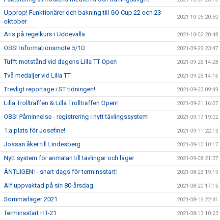
Upprop! Funktionärer och bakning till GO Cup 22 och 23
2021-10-05 20:50
oktober
Aris på regelkurs i Uddevalla
2021-10-02 20:48
OBS! Informationsmöte 5/10
2021-09-29 23:47
Tufft motstånd vid dagens Lilla TT Open
2021-09-26 14:28
Två medaljer vid Lilla TT
2021-09-25 14:16
Trevligt reportage i ST tidningen!
2021-09-22 09:49
Lilla Trollträffen & Lilla Trollträffen Open!
2021-09-21 16:07
OBS! Påminnelse - registrering i nytt tävlingssystem
2021-09-17 19:02
1:a plats för Josefine!
2021-09-11 22:13
Jossan åker till Lindesberg
2021-09-10 10:17
Nytt system för anmälan till tävlingar och läger
2021-09-08 21:37
ÄNTLIGEN! - snart dags för terminsstart!
2021-08-23 19:19
Alf uppvaktad på sin 80-årsdag
2021-08-20 17:15
Sommarläger 2021
2021-08-16 22:41
Terminsstart HT-21
2021-08-13 10:23