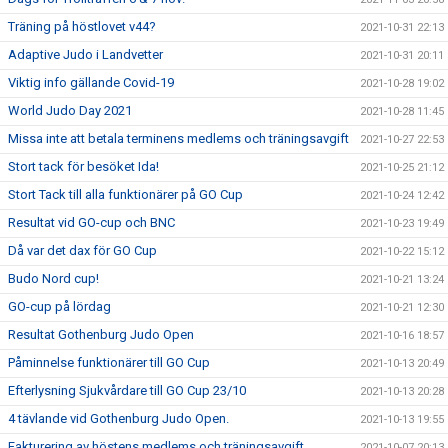
Träning på höstlovet v44?
2021-10-31 22:13
Adaptive Judo i Landvetter
2021-10-31 20:11
Viktig info gällande Covid-19
2021-10-28 19:02
World Judo Day 2021
2021-10-28 11:45
Missa inte att betala terminens medlems och träningsavgift
2021-10-27 22:53
Stort tack för besöket Ida!
2021-10-25 21:12
Stort Tack till alla funktionärer på GO Cup
2021-10-24 12:42
Resultat vid GO-cup och BNC
2021-10-23 19:49
Då var det dax för GO Cup
2021-10-22 15:12
Budo Nord cup!
2021-10-21 13:24
GO-cup på lördag
2021-10-21 12:30
Resultat Gothenburg Judo Open
2021-10-16 18:57
Påminnelse funktionärer till GO Cup
2021-10-13 20:49
Efterlysning Sjukvårdare till GO Cup 23/10
2021-10-13 20:28
4 tävlande vid Gothenburg Judo Open.
2021-10-13 19:55
Fakturering av höstens medlems och träningsavgift
2021-10-07 20:13