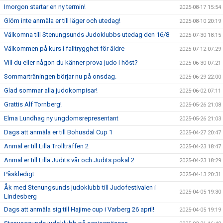
Imorgon startar en ny termin!
2025-08-17 15:54
Glöm inte anmäla er till läger och utedag!
2025-08-10 20:19
Välkomna till Stenungsunds Judoklubbs utedag den 16/8
2025-07-30 18:15
Välkommen på kurs i falltrygghet för äldre
2025-07-12 07:29
Vill du eller någon du känner prova judo i höst?
2025-06-30 07:21
Sommarträningen börjar nu på onsdag.
2025-06-29 22:00
Glad sommar alla judokompisar!
2025-06-02 07:11
Grattis Alf Tornberg!
2025-05-26 21:08
Elma Lundhag ny ungdomsrepresentant
2025-05-26 21:03
Dags att anmäla er till Bohusdal Cup 1
2025-04-27 20:47
Anmäl er till Lilla Trollträffen 2
2025-04-23 18:47
Anmäl er till Lilla Judits vår och Judits pokal 2
2025-04-23 18:29
Påskledigt
2025-04-13 20:31
Åk med Stenungsunds judoklubb till Judofestivalen i
2025-04-05 19:30
Lindesberg
Dags att anmäla sig till Hajime cup i Varberg 26 april!
2025-04-05 19:19