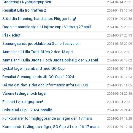
Gradering i Nybörjargruppen
2024-04-14 20:11
Resultat Lilla trollträffen 2
2024-04-13 15:14
Stöd din förening, handla hos Flügger färg!
2024-04-09 20:38
Dags att anmäla sig till Hajime cup i Varberg 27 april
2024-04-09 20:31
Påskledigt!
2024-03-27 23:13
Stenungsunds judoklubb på Seniorfestivalen
2024-03-25 20:09
Anmälan till Lilla Trollträffen 2 den 13 april
2024-03-25 20:01
Anmälan till Lilla Judits 1 och Judits pokal 2 den 20 april
2024-03-20 18:02
Lyckat läger i samband med GO-Cup
2024-03-20 17:34
Resultat Stenungsunds JK GO-Cup 1 2024
2024-03-20 17:23
Då var det dax! Tider och information inför GO Cup
2024-03-15 11:05
Vårens tävlingar och läger
2024-03-04 20:38
Full fart i vuxengruppen!
2024-03-04 20:31
BohusDal Cup 1 2024 Inställd
2024-02-29 21:47
Funktionärer för möjliggörande av läger den 17 mars
2024-02-29 19:28
Kommande tävling och läger, GO Cup #1 den 16-17 mars
2024-02-29 17:18