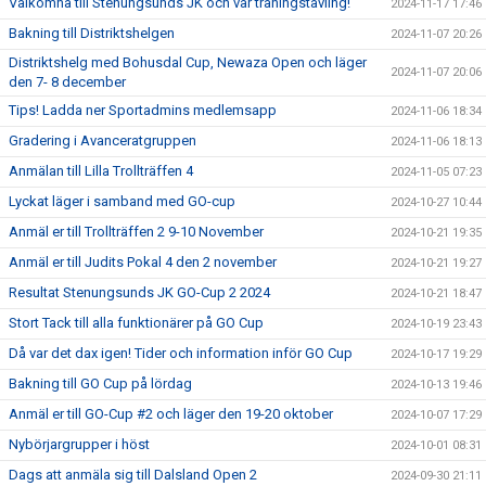
Välkomna till Stenungsunds JK och vår träningstävling!
2024-11-17 17:46
Bakning till Distriktshelgen
2024-11-07 20:26
Distriktshelg med Bohusdal Cup, Newaza Open och läger
2024-11-07 20:06
den 7- 8 december
Tips! Ladda ner Sportadmins medlemsapp
2024-11-06 18:34
Gradering i Avanceratgruppen
2024-11-06 18:13
Anmälan till Lilla Trollträffen 4
2024-11-05 07:23
Lyckat läger i samband med GO-cup
2024-10-27 10:44
Anmäl er till Trollträffen 2 9-10 November
2024-10-21 19:35
Anmäl er till Judits Pokal 4 den 2 november
2024-10-21 19:27
Resultat Stenungsunds JK GO-Cup 2 2024
2024-10-21 18:47
Stort Tack till alla funktionärer på GO Cup
2024-10-19 23:43
Då var det dax igen! Tider och information inför GO Cup
2024-10-17 19:29
Bakning till GO Cup på lördag
2024-10-13 19:46
Anmäl er till GO-Cup #2 och läger den 19-20 oktober
2024-10-07 17:29
Nybörjargrupper i höst
2024-10-01 08:31
Dags att anmäla sig till Dalsland Open 2
2024-09-30 21:11