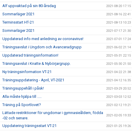
Alf uppvaktad på sin 80-årsdag
2021-08-20 17:15
Sommarläger 2021
2021-08-16 22:41
Terminsstart HT-21
2021-08-13 10:23
Sommarläger 2021
2021-07-17 21:30
Uppdaterad info med anledning av coronavirus!
2021-07-01 17:24
Träningsavslut i Ungdom och Avanceradgrupp
2021-06-02 21:14
Uppdaterad träningsinformation!
2021-05-31 22:15
Träningsavslut i Knatte & Nybörjargrupp.
2021-05-30 21:50
Ny träningsinformation VT-21
2021-04-22 21:38
Träningsuppdatering - April, VT-2021
2021-04-12 16:35
Träningsuppehåll i påsk!
2021-03-29 20:52
Alla måste hjälpa till .....
2021-03-03 12:52
Träning på Sportlovet?
2021-02-12 19:21
Lättade restriktioner för ungdomar i gymnasieåldern, födda
2021-02-05 19:33
-02 och senare.
Uppdatering träningsstart VT-21
2021-01-25 19:26