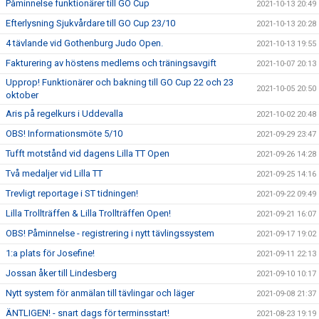
Påminnelse funktionärer till GO Cup
2021-10-13 20:49
Efterlysning Sjukvårdare till GO Cup 23/10
2021-10-13 20:28
4 tävlande vid Gothenburg Judo Open.
2021-10-13 19:55
Fakturering av höstens medlems och träningsavgift
2021-10-07 20:13
Upprop! Funktionärer och bakning till GO Cup 22 och 23
2021-10-05 20:50
oktober
Aris på regelkurs i Uddevalla
2021-10-02 20:48
OBS! Informationsmöte 5/10
2021-09-29 23:47
Tufft motstånd vid dagens Lilla TT Open
2021-09-26 14:28
Två medaljer vid Lilla TT
2021-09-25 14:16
Trevligt reportage i ST tidningen!
2021-09-22 09:49
Lilla Trollträffen & Lilla Trollträffen Open!
2021-09-21 16:07
OBS! Påminnelse - registrering i nytt tävlingssystem
2021-09-17 19:02
1:a plats för Josefine!
2021-09-11 22:13
Jossan åker till Lindesberg
2021-09-10 10:17
Nytt system för anmälan till tävlingar och läger
2021-09-08 21:37
ÄNTLIGEN! - snart dags för terminsstart!
2021-08-23 19:19