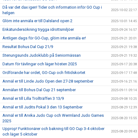
Då var det dax igen! Tider och information inför GO Cup i
2025-10-02 22:17
helgen
Glöm inte anmäla er till Dalsland open 2
2025-10-01 14:45
Enkätundersökning trygga idrottsmiljöer
2025-09-24 16:57
Äntligen dags för GO-Cup, glöm inte anmäla er!
2025-09-21 20:01
Resultat Bohus Dal Cup 21/9
2025-09-21 19:38
Stenungsunds Judoklubb på Seniormässan
2025-09-21 19:32
Datum för tävlingar och läger hösten 2025
2025-09-17 20:38
Ordförande har ordet, GO-Cup och fritidskortet
2025-09-17 17:48
Anmäl er till Linde Judo Open den 27-28 september
2025-09-16 21:16
Anmälan till Bohus Dal Cup 21 september
2025-09-11 09:14
Anmäl er till Lilla Trollträffen 3 13/9
2025-09-08 10:25
Anmäl er till Judits Pokal 3 den 13 September
2025-08-29 12:39
Anmäl er till Arvika Judo Cup och Wermland Judo Games
2025-08-20 15:55
2025
Upprop! Funktionärer och bakning till GO Cup 3-4 oktober
2025-08-20 09:43
och läger 5 oktober