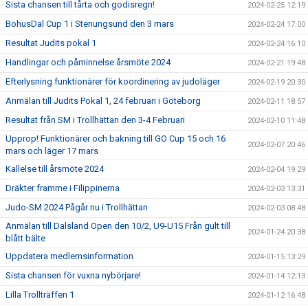
Sista chansen till tårta och godisregn!
2024-02-25 12:19
BohusDal Cup 1 i Stenungsund den 3 mars
2024-02-24 17:00
Resultat Judits pokal 1
2024-02-24 16:10
Handlingar och påminnelse årsmöte 2024
2024-02-21 19:48
Efterlysning funktionärer för koordinering av judoläger
2024-02-19 20:30
Anmälan till Judits Pokal 1, 24 februari i Göteborg
2024-02-11 18:57
Resultat från SM i Trollhättan den 3-4 Februari
2024-02-10 11:48
Upprop! Funktionärer och bakning till GO Cup 15 och 16
2024-02-07 20:46
mars och läger 17 mars
Kallelse till årsmöte 2024
2024-02-04 19:29
Dräkter framme i Filippinerna
2024-02-03 13:31
Judo-SM 2024 Pågår nu i Trollhättan
2024-02-03 08:48
Anmälan till Dalsland Open den 10/2, U9-U15 Från gult till
2024-01-24 20:38
blått bälte
Uppdatera medlemsinformation
2024-01-15 13:29
Sista chansen för vuxna nybörjare!
2024-01-14 12:13
Lilla Trollträffen 1
2024-01-12 16:48