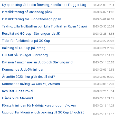
Ny sponsring: Stöd din förening, handla hos Flügger färg
2023-04-09 18:14
Inställd träning på annandag påsk
2023-04-07 11:08
Inställd träning för Judo-fitnessgruppen
2023-04-01 09:57
Tävling, Lilla Trollträffen och Lilla Trollträffen Open 15 april
2023-03-30 20:04
Resultat vid GO-cup - Stenungsunds JK
2023-03-25 18:58
Tider för funktionärer på GO Cup
2023-03-22 22:03
Bakning till GO Cup på lördag
2023-03-21 20:09
Full fart på On-läger i Göteborg
2023-03-19 14:29
Division 1 match mellan Budo och Stenungsund
2023-03-14 20:55
Kommande Judo5 träningar
2023-03-09 19:56
Årsmöte 2023 - hur gick det till slut?
2023-03-07 09:00
Kommande tävling GO Cup #1, 25 mars
2023-03-05 17:31
Resultat Judits Pokal 1
2023-02-26 15:14
Hårda bud i Mellerud
2023-02-18 21:21
Första träningen för Nybörjarkurs ungdom / vuxen
2023-02-16 14:24
Upprop! Funktionärer och bakning till GO Cup 24 och 25
2023-02-15 19:10