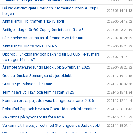
Stenungsunds judoklubb på seniormässan
2025-03-31 16:49
Då var det dax igen! Tider och information inför GO Cup i
2025-03-14 11:43
helgen
Anmäl er till Trollträffen 1 12-13 april
2025-03-04 19:02
Äntligen dags för GO-Cup, glöm inte anmäla er!
2025-03-03 20:49
Påminnelse om anmälan till årsmöte 26 februari
2025-02-16 21:09
Anmälan till Judits pokal 1 2025
2025-02-15 20:32
Upprop! Funktionärer och bakning till GO Cup 14-15 mars
2025-02-04 15:11
och läger 16 mars?
Årsmöte Stenungsunds judoklubb 26 februari 2025
2025-01-28 20:32
God Jul önskar Stenungsunds judoklubb
2024-12-19 19:45
Grattis Kjell Nilsson till 2 Dan!
2024-12-16 07:38
Terminsavslut HT24 och terminsstart VT25
2024-12-15 11:24
Kom och prova på judo i våra barngrupper våren 2025
2024-12-12 14:14
BohusDal Cup och Newaza Open: tider och information
2024-12-06 11:43
Välkomna på nybörjarkurs för vuxna
2024-12-01 10:53
Välkomna till årets julfest med Stenungsunds Judoklubb!
2024-11-18 07:11