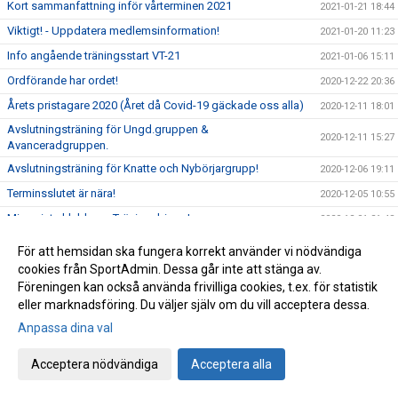
Kort sammanfattning inför vårterminen 2021
2021-01-21 18:44
Viktigt! - Uppdatera medlemsinformation!
2021-01-20 11:23
Info angående träningsstart VT-21
2021-01-06 15:11
Ordförande har ordet!
2020-12-22 20:36
Årets pristagare 2020 (Året då Covid-19 gäckade oss alla)
2020-12-11 18:01
Avslutningsträning för Ungd.gruppen &
2020-12-11 15:27
Avanceradgruppen.
Avslutningsträning för Knatte och Nybörjargrupp!
2020-12-06 19:11
Terminsslutet är nära!
2020-12-05 10:55
Missa inte klubbens Träningsbingo!
2020-12-01 21:48
Ny uppdaterad info kring Covid-19 och vår träning HT-20!
2020-11-24 21:02
För att hemsidan ska fungera korrekt använder vi nödvändiga
Ny info angående träning och träningstider!
cookies från SportAdmin. Dessa går inte att stänga av.
2020-11-03 17:20
Föreningen kan också använda frivilliga cookies, t.ex. för statistik
Uppdaterad info kring Covid-19
2020-10-31 12:32
eller marknadsföring. Du väljer själv om du vill acceptera dessa.
Beslut om skärpta allmänna råd!
2020-10-29 15:45
Anpassa dina val
Träning på Höstlovet?
2020-10-25 22:09
Acceptera nödvändiga
Acceptera alla
Resultat Bohus-dal Cup
2020-10-04 13:30
Resultat Kroppefjällskampen
2020-09-27 18:24