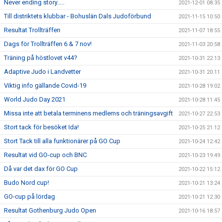
Never ending story.....
2021-12-01 08:35
Till distriktets klubbar - Bohuslän Dals Judoförbund
2021-11-15 10:50
Resultat Trollträffen
2021-11-07 18:55
Dags för Trollträffen 6 & 7 nov!
2021-11-03 20:58
Träning på höstlovet v44?
2021-10-31 22:13
Adaptive Judo i Landvetter
2021-10-31 20:11
Viktig info gällande Covid-19
2021-10-28 19:02
World Judo Day 2021
2021-10-28 11:45
Missa inte att betala terminens medlems och träningsavgift
2021-10-27 22:53
Stort tack för besöket Ida!
2021-10-25 21:12
Stort Tack till alla funktionärer på GO Cup
2021-10-24 12:42
Resultat vid GO-cup och BNC
2021-10-23 19:49
Då var det dax för GO Cup
2021-10-22 15:12
Budo Nord cup!
2021-10-21 13:24
GO-cup på lördag
2021-10-21 12:30
Resultat Gothenburg Judo Open
2021-10-16 18:57