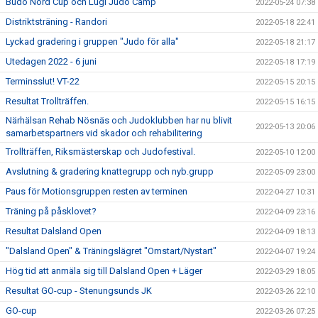
Budo Nord Cup och Lugi Judo Camp
2022-05-24 07:38
Distriktsträning - Randori
2022-05-18 22:41
Lyckad gradering i gruppen "Judo för alla"
2022-05-18 21:17
Utedagen 2022 - 6 juni
2022-05-18 17:19
Terminsslut! VT-22
2022-05-15 20:15
Resultat Trollträffen.
2022-05-15 16:15
Närhälsan Rehab Nösnäs och Judoklubben har nu blivit
2022-05-13 20:06
samarbetspartners vid skador och rehabilitering
Trollträffen, Riksmästerskap och Judofestival.
2022-05-10 12:00
Avslutning & gradering knattegrupp och nyb.grupp
2022-05-09 23:00
Paus för Motionsgruppen resten av terminen
2022-04-27 10:31
Träning på påsklovet?
2022-04-09 23:16
Resultat Dalsland Open
2022-04-09 18:13
"Dalsland Open" & Träningslägret "Omstart/Nystart"
2022-04-07 19:24
Hög tid att anmäla sig till Dalsland Open + Läger
2022-03-29 18:05
Resultat GO-cup - Stenungsunds JK
2022-03-26 22:10
GO-cup
2022-03-26 07:25