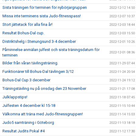
Sista träningen för terminen för nybörjargruppen
2022-12-12 14:50
Missa inte terminens sista Judo-fitnesspass!
2022-12-07 10:37
Stort jättetack för alla fina år!
2022-12-03 18:44
Resultat Bohus-Dal cup.
2022-12-03 15:50
Distriktshelg i Stenungsund 3-4 december
2022-12-01 10:26
Påminnelse anmälan julfest och sista träningsdatum för
2022-12-01 08:36
terminen
Bilder från våran tävlingsträning.
2022-11-29 07:44
Funktionärer till Bohus-Dal tävlingen 3/12
2022-11-24 20:54
Bohus-Dal Cup 3 december
2022-11-24 19:12
Träningstävling nu på onsdag den 23 November
2022-11-21 17:08
Julklappstips!
2022-11-18 07:45
Julfesten 4 december kl 15-18
2022-11-15 10:44
Välkomna att träna med Judo-fitnessgruppen!
2022-11-14 15:03
Judo5 samträning i Göteborg
2022-11-13 18:18
Resultat Judits Pokal #4
2022-11-12 17:30