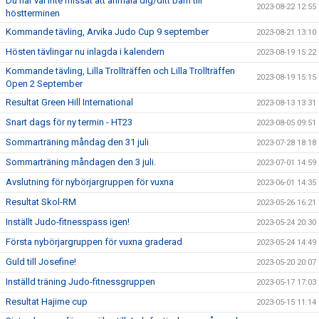
Du har väl inte missat att anmäla dig/ditt barn till
2023-08-22 12:55
höstterminen
Kommande tävling, Arvika Judo Cup 9 september
2023-08-21 13:10
Hösten tävlingar nu inlagda i kalendern
2023-08-19 15:22
Kommande tävling, Lilla Trollträffen och Lilla Trollträffen
2023-08-19 15:15
Open 2 September
Resultat Green Hill International
2023-08-13 13:31
Snart dags för ny termin - HT23
2023-08-05 09:51
Sommarträning måndag den 31 juli
2023-07-28 18:18
Sommarträning måndagen den 3 juli.
2023-07-01 14:59
Avslutning för nybörjargruppen för vuxna
2023-06-01 14:35
Resultat Skol-RM
2023-05-26 16:21
Inställt Judo-fitnesspass igen!
2023-05-24 20:30
Första nybörjargruppen för vuxna graderad
2023-05-24 14:49
Guld till Josefine!
2023-05-20 20:07
Inställd träning Judo-fitnessgruppen
2023-05-17 17:03
Resultat Hajime cup
2023-05-15 11:14