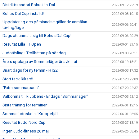
Distriktsrandori Bohuslän-Dal
2022-09-12 22:19
Bohus Dal Cup inställd!
2022-09-08 10:15
Uppdatering och påminnelse gällande anmälan
2022-09-06 20:41
tävling/läger.
Dags att anmäla sig till Bohus Dal Cup!
2022-09-06 20:29
Resultat Lilla TT Open
2022-09-04 21:15
Judotävling i Trollhättan på söndag
2022-09-03 20:11
Årets upplaga av Sommarläger är avklarat.
2022-08-19 18:21
Snart dags för ny termin - HT22
2022-08-03 17:32
Stort tack Rikard!
2022-07-28 22:09
"Extra sommarpass"
2022-07-20 22:37
Välkomna till klubbens - Endags "Sommarläger"
2022-07-03 23:12
Sista träning för terminen!
2022-06-01 12:15
Sommarjudoskola i Kroppefjäll
2022-06-01 08:55
Resultat Budo Nord Cup
2022-05-27 13:19
Ingen Judo-fitness 26 maj
2022-05-26 08:45