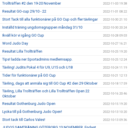
Trollträffen #2 den 19-20 November
2022-11-03 19:38
Resultat GO-cup 29/10 - 22
2022-11-01 08:22
Stort Tack till alla funktionärer på GO Cup och fler tävlingar
2022-10-30 21:10
Inställd träning ungdomsgruppen måndag 31/10
2022-10-30 20:24
Ikväll kör vi igång GO Cup
2022-10-28 09:03
Word Judo Day
2022-10-27 16:21
Resultat Lilla Trollträffen
2022-10-25 19:20
Tips! ladda ner Sportadmins medlemsapp.
2022-10-25 12:24
Tävling! Judits Pokal 4 för U9, U15 och U18
2022-10-24 11:19
Tider för funktionärer på GO Cup
2022-10-21 12:13
Tävling, dags att anmäla sig till GO Cup #2 den 29 Oktober
2022-10-18 17:59
Tävling, Lilla Trollträffen och Lilla Trollträffen Open 22
2022-10-16 20:46
Oktober
Resultat Gothenburg Judo Open
2022-10-15 19:20
Lycka till på Gothenburg Judo Open!
2022-10-13 10:20
Stort tack till Carlos Vales!
2022-10-13 09:36
JUDO5 SAMTRÄNING GÖTEBORG 13 NOVEMBER, Endast