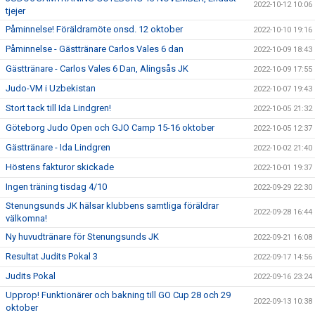
2022-10-12 10:06
tjejer
Påminnelse! Föräldramöte onsd. 12 oktober
2022-10-10 19:16
Påminnelse - Gästtränare Carlos Vales 6 dan
2022-10-09 18:43
Gästtränare - Carlos Vales 6 Dan, Alingsås JK
2022-10-09 17:55
Judo-VM i Uzbekistan
2022-10-07 19:43
Stort tack till Ida Lindgren!
2022-10-05 21:32
Göteborg Judo Open och GJO Camp 15-16 oktober
2022-10-05 12:37
Gästtränare - Ida Lindgren
2022-10-02 21:40
Höstens fakturor skickade
2022-10-01 19:37
Ingen träning tisdag 4/10
2022-09-29 22:30
Stenungsunds JK hälsar klubbens samtliga föräldrar
2022-09-28 16:44
välkomna!
Ny huvudtränare för Stenungsunds JK
2022-09-21 16:08
Resultat Judits Pokal 3
2022-09-17 14:56
Judits Pokal
2022-09-16 23:24
Upprop! Funktionärer och bakning till GO Cup 28 och 29
2022-09-13 10:38
oktober