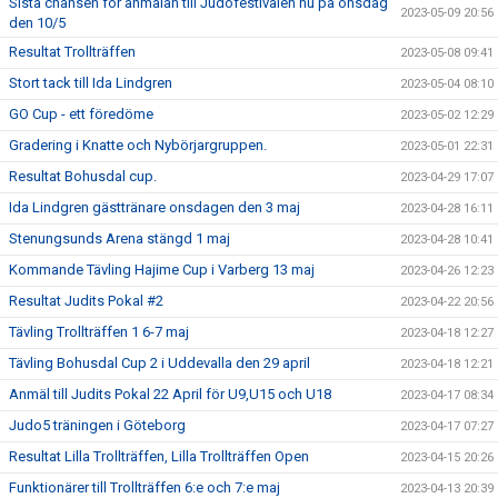
Sista chansen för anmälan till Judofestivalen nu på onsdag
2023-05-09 20:56
den 10/5
Resultat Trollträffen
2023-05-08 09:41
Stort tack till Ida Lindgren
2023-05-04 08:10
GO Cup - ett föredöme
2023-05-02 12:29
Gradering i Knatte och Nybörjargruppen.
2023-05-01 22:31
Resultat Bohusdal cup.
2023-04-29 17:07
Ida Lindgren gästtränare onsdagen den 3 maj
2023-04-28 16:11
Stenungsunds Arena stängd 1 maj
2023-04-28 10:41
Kommande Tävling Hajime Cup i Varberg 13 maj
2023-04-26 12:23
Resultat Judits Pokal #2
2023-04-22 20:56
Tävling Trollträffen 1 6-7 maj
2023-04-18 12:27
Tävling Bohusdal Cup 2 i Uddevalla den 29 april
2023-04-18 12:21
Anmäl till Judits Pokal 22 April för U9,U15 och U18
2023-04-17 08:34
Judo5 träningen i Göteborg
2023-04-17 07:27
Resultat Lilla Trollträffen, Lilla Trollträffen Open
2023-04-15 20:26
Funktionärer till Trollträffen 6:e och 7:e maj
2023-04-13 20:39