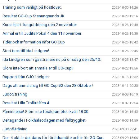
Träning som vanligt på höstlovet.
2023-10-30 14:26
Resultat GO-Cup Stenungsunds JK
2023-10-29 19:16
Kurs i hjärt- lungräddning den 2 november
2023-10-26 19:40
Anmäl er till Judits Pokal 4 den 11 november
2023-10-26 19:30
Tider och information inför GO Cup
2023-10-26 18:42
Stort tack till Ida Lindgren!
2023-10-26 09:45
Ida Lindgren som gästtränare nu på onsdag den 25/10.
2023-10-23 13:47
Glöm inte bort att anmäla er till GO-Cup!
2023-10-22 19:56
Rapport från GJO i helgen
2023-10-16 15:32
Dags att anmäla sig till GO Cup #2 den 28 Oktober!
2023-10-11 20:33
Judo5 träning
2023-10-08 16:19
Resultat Lilla Trollträffen 4
2023-10-07 12:54
Påminnelse! Glöm inte föräldramötet ikväll 18:00
2023-10-04 16:43
Deltagande i Folkhälsodagen med falltrygghet
2023-10-03 14:59
Judo5-träning
2023-09-30 22:41
Den 4 okt är det dags för föräldramöte och inför GO-Cup
2023-09-29 18:06