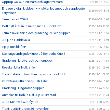
Upprop GO Cup 28 mars och läger 29 mars
2026-01-07 15:43
Engagera dig i klubben – vi söker ledamot och suppleanter
2026-01-05 18:35
i styrelsen
Terminsstart 2026!
2026-01-05 11:06
Gott nytt år från Stenungsunds Judoklubb
2025-12-29 21:38
Terminsavslutning och gradering i vuxengruppen
2025-12-17 13:52
Jul-judo i Uddevalla
2025-12-11 14:24
Hjälp oss bli fler!
2025-12-06 18:59
Stenungsunds judoklubb på Bohusdal Cup 3
2025-12-06 18:42
Gradering i knatte- och barngruppen
2025-12-01 11:54
Resultat Lilla Trollträffen
2025-12-01 09:06
Träningstävling hos Stenungsunds judoklubb
2025-12-01 08:50
Klubbtränarutbildning i Lilla Edet
2025-11-24 10:03
Gradering i Ungdomsgruppen
2025-11-24 07:58
Anmälan till Bohus-Dal Cup 3 i Brastad
2025-11-21 09:44
Judo Sundvall Cup flyttad
2025-11-20 07:22
Träningstävling den 26 november
2025-11-20 07:10