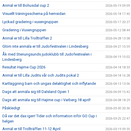
Anmäl er till Bohusdal cup 2
2026-05-19 09:09
Visuellt träningsschema på hemsidan
2026-05-18 17:40
Lyckad gradering i vuxengruppen
2026-05-17 20:27
Gradering i Vuxengruppen
2026-05-12 08:44
Anmäl er till Lilla Trollträffen 2
2026-04-28 13:58
Glöm inte anmäla er till Judofestivalen i Lindesberg
2026-04-27 10:59
Åk med Stenungsunds judoklubb till Judofestivalen i
2026-04-19 10:02
Lindesberg
Resultat Hajime Cup 2026
2026-04-18 18:33
Anmäl er till Lilla Judits vår och Judits pokal 2
2026-04-18 16:28
Kartläggning barn och ungas delaktighet och inflytande
2026-04-13 13:06
Dags att anmäla sig till Dalsland Open 1
2026-04-09 15:42
Dags att anmäla sig till Hajime cup i Varberg 18 april!
2026-04-08 18:29
Påskledigt
2026-03-30 20:36
Då var det dax igen! Tider och information inför GO Cup i
2026-03-25 22:47
helgen
Anmäl er till Trollträffen 11-12 April
2026-03-19 09:35