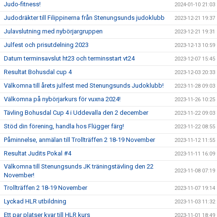
Judo-fitness!
2024-01-10 21:03
Judodräkter till Filippinerna från Stenungsunds judoklubb
2023-12-21 19:37
Julavslutning med nybörjargruppen
2023-12-21 19:31
Julfest och prisutdelning 2023
2023-12-13 10:59
Datum terminsavslut ht23 och terminsstart vt24
2023-12-07 15:45
Resultat Bohusdal cup 4
2023-12-03 20:33
Välkomna till årets julfest med Stenungsunds Judoklubb!
2023-11-28 09:03
Välkomna på nybörjarkurs för vuxna 2024!
2023-11-26 10:25
Tävling Bohusdal Cup 4 i Uddevalla den 2 december
2023-11-22 09:03
Stöd din förening, handla hos Flügger färg!
2023-11-22 08:55
Påminnelse, anmälan till Trollträffen 2 18-19 November
2023-11-12 11:55
Resultat Judits Pokal #4
2023-11-11 16:09
Välkomna till Stenungsunds JK träningstävling den 22
2023-11-08 07:19
November!
Trollträffen 2 18-19 November
2023-11-07 19:14
Lyckad HLR utbildning
2023-11-03 11:32
Ett par platser kvar till HLR kurs
2023-11-01 18:49