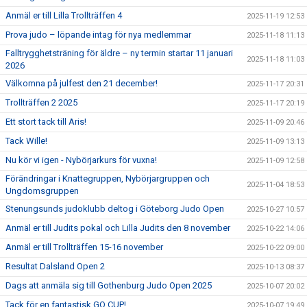
Anmäl er till Lilla Trollträffen 4
2025-11-19 12:53
Prova judo – löpande intag för nya medlemmar
2025-11-18 11:13
Falltrygghetsträning för äldre – ny termin startar 11 januari
2025-11-18 11:03
2026
Välkomna på julfest den 21 december!
2025-11-17 20:31
Trollträffen 2 2025
2025-11-17 20:19
Ett stort tack till Aris!
2025-11-09 20:46
Tack Wille!
2025-11-09 13:13
Nu kör vi igen - Nybörjarkurs för vuxna!
2025-11-09 12:58
Förändringar i Knattegruppen, Nybörjargruppen och
2025-11-04 18:53
Ungdomsgruppen
Stenungsunds judoklubb deltog i Göteborg Judo Open
2025-10-27 10:57
Anmäl er till Judits pokal och Lilla Judits den 8 november
2025-10-22 14:06
Anmäl er till Trollträffen 15-16 november
2025-10-22 09:00
Resultat Dalsland Open 2
2025-10-13 08:37
Dags att anmäla sig till Gothenburg Judo Open 2025
2025-10-07 20:02
Tack för en fantastisk GO CUP!
2025-10-07 19:49