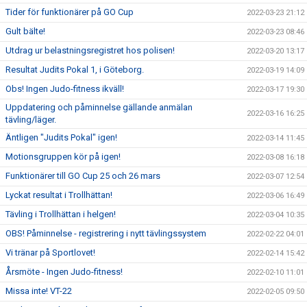
Tider för funktionärer på GO Cup
2022-03-23 21:12
Gult bälte!
2022-03-23 08:46
Utdrag ur belastningsregistret hos polisen!
2022-03-20 13:17
Resultat Judits Pokal 1, i Göteborg.
2022-03-19 14:09
Obs! Ingen Judo-fitness ikväll!
2022-03-17 19:30
Uppdatering och påminnelse gällande anmälan
2022-03-16 16:25
tävling/läger.
Äntligen "Judits Pokal" igen!
2022-03-14 11:45
Motionsgruppen kör på igen!
2022-03-08 16:18
Funktionärer till GO Cup 25 och 26 mars
2022-03-07 12:54
Lyckat resultat i Trollhättan!
2022-03-06 16:49
Tävling i Trollhättan i helgen!
2022-03-04 10:35
OBS! Påminnelse - registrering i nytt tävlingssystem
2022-02-22 04:01
Vi tränar på Sportlovet!
2022-02-14 15:42
Årsmöte - Ingen Judo-fitness!
2022-02-10 11:01
Missa inte! VT-22
2022-02-05 09:50