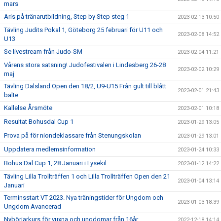
mars
Aris på tränarutbildning, Step by Step steg 1
2023-02-13 10:50
Tävling Judits Pokal 1, Göteborg 25 februari för U11 och
2023-02-08 14:52
U13
Se livestream från Judo-SM
2023-02-04 11:21
Vårens stora satsning! Judofestivalen i Lindesberg 26-28
2023-02-02 10:29
maj
Tävling Dalsland Open den 18/2, U9-U15 Från gult till blått
2023-02-01 21:43
bälte
Kallelse Årsmöte
2023-02-01 10:18
Resultat Bohusdal Cup 1
2023-01-29 13:05
Prova på för niondeklassare från Stenungskolan
2023-01-29 13:01
Uppdatera medlemsinformation
2023-01-24 10:33
Bohus Dal Cup 1, 28 Januari i Lysekil
2023-01-12 14:22
Tävling Lilla Trollträffen 1 och Lilla Trollträffen Open den 21
2023-01-04 13:14
Januari
Terminsstart VT 2023. Nya träningstider för Ungdom och
2023-01-03 18:39
Ungdom Avancerad
Nybörjarkurs för vuxna och ungdomar från 16år.
2022-12-18 14:14