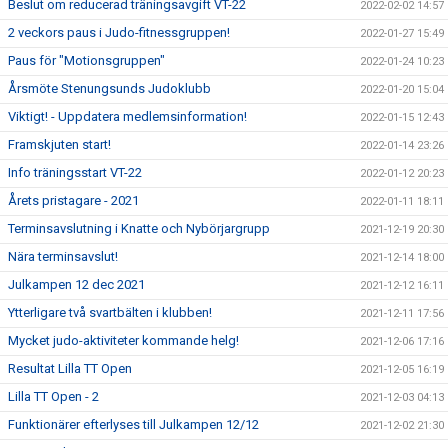
Beslut om reducerad träningsavgift VT-22
2022-02-02 14:57
2 veckors paus i Judo-fitnessgruppen!
2022-01-27 15:49
Paus för "Motionsgruppen"
2022-01-24 10:23
Årsmöte Stenungsunds Judoklubb
2022-01-20 15:04
Viktigt! - Uppdatera medlemsinformation!
2022-01-15 12:43
Framskjuten start!
2022-01-14 23:26
Info träningsstart VT-22
2022-01-12 20:23
Årets pristagare - 2021
2022-01-11 18:11
Terminsavslutning i Knatte och Nybörjargrupp
2021-12-19 20:30
Nära terminsavslut!
2021-12-14 18:00
Julkampen 12 dec 2021
2021-12-12 16:11
Ytterligare två svartbälten i klubben!
2021-12-11 17:56
Mycket judo-aktiviteter kommande helg!
2021-12-06 17:16
Resultat Lilla TT Open
2021-12-05 16:19
Lilla TT Open - 2
2021-12-03 04:13
Funktionärer efterlyses till Julkampen 12/12
2021-12-02 21:30