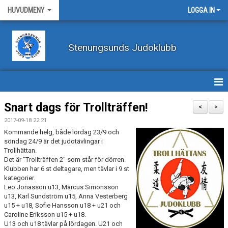
HUVUDMENY
LOGGA IN
Stenungsunds Judoklubb
HEM
Snart dags för Trollträffen!
<
>
2017-09-18 22:21
FÖRBUNDSNYHETER
Kommande helg, både lördag 23/9 och
söndag 24/9 är det judotävlingar i
BILDER
Trollhättan.
Det är "Trollträffen 2" som står för dörren.
Klubben har 6 st deltagare, men tävlar i 9 st
BÖRJA TRÄNA JUDO
kategorier.
Leo Jonasson u13, Marcus Simonsson
BLI MEDLEM
u13, Karl Sundström u15, Anna Vesterberg
u15 + u18, Sofie Hansson u18 + u21 och
VECKOSCHEMA
Caroline Eriksson u15 + u18.
U13 och u18 tävlar på lördagen. U21 och