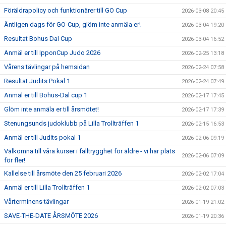
Föräldrapolicy och funktionärer till GO Cup
2026-03-08 20:45
Äntligen dags för GO-Cup, glöm inte anmäla er!
2026-03-04 19:20
Resultat Bohus Dal Cup
2026-03-04 16:52
Anmäl er till IpponCup Judo 2026
2026-02-25 13:18
Vårens tävlingar på hemsidan
2026-02-24 07:58
Resultat Judits Pokal 1
2026-02-24 07:49
Anmäl er till Bohus-Dal cup 1
2026-02-17 17:45
Glöm inte anmäla er till årsmötet!
2026-02-17 17:39
Stenungsunds judoklubb på Lilla Trollträffen 1
2026-02-15 16:53
Anmäl er till Judits pokal 1
2026-02-06 09:19
Välkomna till våra kurser i falltrygghet för äldre - vi har plats
2026-02-06 07:09
för fler!
Kallelse till årsmöte den 25 februari 2026
2026-02-02 17:04
Anmäl er till Lilla Trollträffen 1
2026-02-02 07:03
Vårterminens tävlingar
2026-01-19 21:02
SAVE-THE-DATE ÅRSMÖTE 2026
2026-01-19 20:36