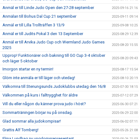
Anmäl er till Linde Judo Open den 27-28 september
2025-09-16 21:16
Anmälan till Bohus Dal Cup 21 september
2025-09-11 09:14
Anmäl er till Lilla Trollträffen 3 13/9
2025-09-08 10:25
Anmäl er till Judits Pokal 3 den 13 September
2025-08-29 12:39
Anmäl er till Arvika Judo Cup och Wermland Judo Games
2025-08-20 15:55
2025
Upprop! Funktionärer och bakning till GO Cup 3-4 oktober
2025-08-20 09:43
och läger 5 oktober
Imorgon startar en ny termin!
2025-08-17 15:54
Glöm inte anmäla er till läger och utedag!
2025-08-10 20:19
Välkomna till Stenungsunds Judoklubbs utedag den 16/8
2025-07-30 18:15
Välkommen på kurs i falltrygghet för äldre
2025-07-12 07:29
Vill du eller någon du känner prova judo i höst?
2025-06-30 07:21
Sommarträningen börjar nu på onsdag.
2025-06-29 22:00
Glad sommar alla judokompisar!
2025-06-02 07:11
Grattis Alf Tornberg!
2025-05-26 21:08
Elma Lundhag ny ungdomsrepresentant
2025-05-26 21:03