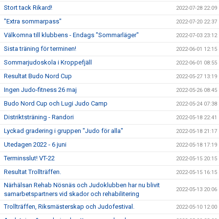
Stort tack Rikard!
2022-07-28 22:09
"Extra sommarpass"
2022-07-20 22:37
Välkomna till klubbens - Endags "Sommarläger"
2022-07-03 23:12
Sista träning för terminen!
2022-06-01 12:15
Sommarjudoskola i Kroppefjäll
2022-06-01 08:55
Resultat Budo Nord Cup
2022-05-27 13:19
Ingen Judo-fitness 26 maj
2022-05-26 08:45
Budo Nord Cup och Lugi Judo Camp
2022-05-24 07:38
Distriktsträning - Randori
2022-05-18 22:41
Lyckad gradering i gruppen "Judo för alla"
2022-05-18 21:17
Utedagen 2022 - 6 juni
2022-05-18 17:19
Terminsslut! VT-22
2022-05-15 20:15
Resultat Trollträffen.
2022-05-15 16:15
Närhälsan Rehab Nösnäs och Judoklubben har nu blivit
2022-05-13 20:06
samarbetspartners vid skador och rehabilitering
Trollträffen, Riksmästerskap och Judofestival.
2022-05-10 12:00