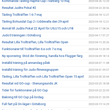
Kommande Tävling Hajime Cup i Varberg 13 maj
2023-04-26 12:23
Resultat Judits Pokal #2
2023-04-22 20:56
Tävling Trollträffen 1 6-7 maj
2023-04-18 12:27
Tävling Bohusdal Cup 2 i Uddevalla den 29 april
2023-04-18 12:21
Anmäl till Judits Pokal 22 April för U9,U15 och U18
2023-04-17 08:34
Judo5 träningen i Göteborg
2023-04-17 07:27
Resultat Lilla Trollträffen, Lilla Trollträffen Open
2023-04-15 20:26
Funktionärer till Trollträffen 6:e och 7:e maj
2023-04-13 20:39
Ny sponsring: Stöd din förening, handla hos Flügger färg
2023-04-09 18:14
Inställd träning på annandag påsk
2023-04-07 11:08
Inställd träning för Judo-fitnessgruppen
2023-04-01 09:57
Tävling, Lilla Trollträffen och Lilla Trollträffen Open 15 april
2023-03-30 20:04
Resultat vid GO-cup - Stenungsunds JK
2023-03-25 18:58
Tider för funktionärer på GO Cup
2023-03-22 22:03
Bakning till GO Cup på lördag
2023-03-21 20:09
Full fart på On-läger i Göteborg
2023-03-19 14:29