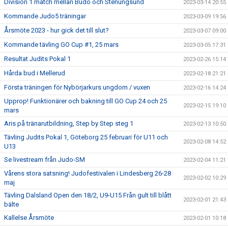
Division 1 match mellan Budo och Stenungsund
2023-03-14 20:55
Kommande Judo5 träningar
2023-03-09 19:56
Årsmöte 2023 - hur gick det till slut?
2023-03-07 09:00
Kommande tävling GO Cup #1, 25 mars
2023-03-05 17:31
Resultat Judits Pokal 1
2023-02-26 15:14
Hårda bud i Mellerud
2023-02-18 21:21
Första träningen för Nybörjarkurs ungdom / vuxen
2023-02-16 14:24
Upprop! Funktionärer och bakning till GO Cup 24 och 25
2023-02-15 19:10
mars
Aris på tränarutbildning, Step by Step steg 1
2023-02-13 10:50
Tävling Judits Pokal 1, Göteborg 25 februari för U11 och
2023-02-08 14:52
U13
Se livestream från Judo-SM
2023-02-04 11:21
Vårens stora satsning! Judofestivalen i Lindesberg 26-28
2023-02-02 10:29
maj
Tävling Dalsland Open den 18/2, U9-U15 Från gult till blått
2023-02-01 21:43
bälte
Kallelse Årsmöte
2023-02-01 10:18