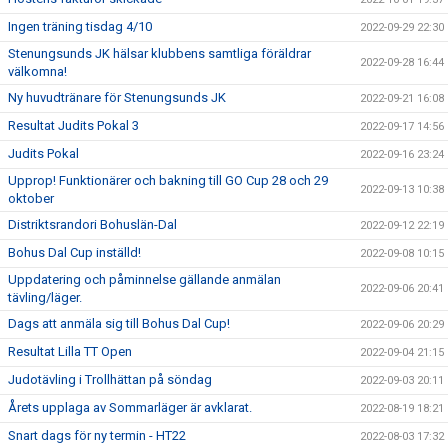
Ingen träning tisdag 4/10
2022-09-29 22:30
Stenungsunds JK hälsar klubbens samtliga föräldrar
2022-09-28 16:44
välkomna!
Ny huvudtränare för Stenungsunds JK
2022-09-21 16:08
Resultat Judits Pokal 3
2022-09-17 14:56
Judits Pokal
2022-09-16 23:24
Upprop! Funktionärer och bakning till GO Cup 28 och 29
2022-09-13 10:38
oktober
Distriktsrandori Bohuslän-Dal
2022-09-12 22:19
Bohus Dal Cup inställd!
2022-09-08 10:15
Uppdatering och påminnelse gällande anmälan
2022-09-06 20:41
tävling/läger.
Dags att anmäla sig till Bohus Dal Cup!
2022-09-06 20:29
Resultat Lilla TT Open
2022-09-04 21:15
Judotävling i Trollhättan på söndag
2022-09-03 20:11
Årets upplaga av Sommarläger är avklarat.
2022-08-19 18:21
Snart dags för ny termin - HT22
2022-08-03 17:32