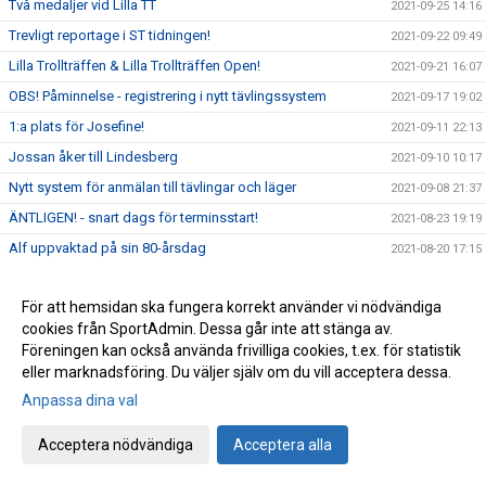
Två medaljer vid Lilla TT
2021-09-25 14:16
Trevligt reportage i ST tidningen!
2021-09-22 09:49
Lilla Trollträffen & Lilla Trollträffen Open!
2021-09-21 16:07
OBS! Påminnelse - registrering i nytt tävlingssystem
2021-09-17 19:02
1:a plats för Josefine!
2021-09-11 22:13
Jossan åker till Lindesberg
2021-09-10 10:17
Nytt system för anmälan till tävlingar och läger
2021-09-08 21:37
ÄNTLIGEN! - snart dags för terminsstart!
2021-08-23 19:19
Alf uppvaktad på sin 80-årsdag
2021-08-20 17:15
Sommarläger 2021
2021-08-16 22:41
För att hemsidan ska fungera korrekt använder vi nödvändiga
Terminsstart HT-21
2021-08-13 10:23
cookies från SportAdmin. Dessa går inte att stänga av.
Sommarläger 2021
2021-07-17 21:30
Föreningen kan också använda frivilliga cookies, t.ex. för statistik
Uppdaterad info med anledning av coronavirus!
eller marknadsföring. Du väljer själv om du vill acceptera dessa.
2021-07-01 17:24
Träningsavslut i Ungdom och Avanceradgrupp
Anpassa dina val
2021-06-02 21:14
Uppdaterad träningsinformation!
2021-05-31 22:15
Acceptera nödvändiga
Acceptera alla
Träningsavslut i Knatte & Nybörjargrupp.
2021-05-30 21:50