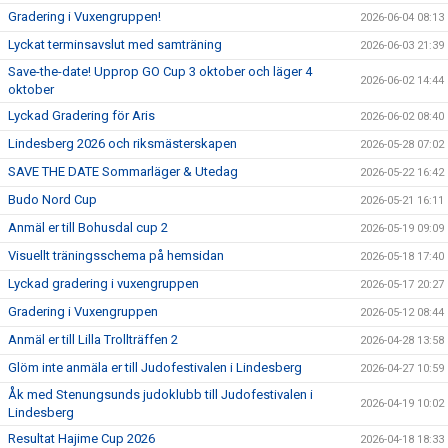
Gradering i Vuxengruppen!
2026-06-04 08:13
Lyckat terminsavslut med samträning
2026-06-03 21:39
Save-the-date! Upprop GO Cup 3 oktober och läger 4
2026-06-02 14:44
oktober
Lyckad Gradering för Aris
2026-06-02 08:40
Lindesberg 2026 och riksmästerskapen
2026-05-28 07:02
SAVE THE DATE Sommarläger & Utedag
2026-05-22 16:42
Budo Nord Cup
2026-05-21 16:11
Anmäl er till Bohusdal cup 2
2026-05-19 09:09
Visuellt träningsschema på hemsidan
2026-05-18 17:40
Lyckad gradering i vuxengruppen
2026-05-17 20:27
Gradering i Vuxengruppen
2026-05-12 08:44
Anmäl er till Lilla Trollträffen 2
2026-04-28 13:58
Glöm inte anmäla er till Judofestivalen i Lindesberg
2026-04-27 10:59
Åk med Stenungsunds judoklubb till Judofestivalen i
2026-04-19 10:02
Lindesberg
Resultat Hajime Cup 2026
2026-04-18 18:33