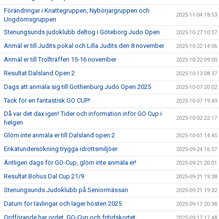
Förändringar i Knattegruppen, Nybörjargruppen och
2025-11-04 18:53
Ungdomsgruppen
Stenungsunds judoklubb deltog i Göteborg Judo Open
2025-10-27 10:57
Anmäl er till Judits pokal och Lilla Judits den 8 november
2025-10-22 14:06
Anmäl er till Trollträffen 15-16 november
2025-10-22 09:00
Resultat Dalsland Open 2
2025-10-13 08:37
Dags att anmäla sig till Gothenburg Judo Open 2025
2025-10-07 20:02
Tack för en fantastisk GO CUP!
2025-10-07 19:49
Då var det dax igen! Tider och information inför GO Cup i
2025-10-02 22:17
helgen
Glöm inte anmäla er till Dalsland open 2
2025-10-01 14:45
Enkätundersökning trygga idrottsmiljöer
2025-09-24 16:57
Äntligen dags för GO-Cup, glöm inte anmäla er!
2025-09-21 20:01
Resultat Bohus Dal Cup 21/9
2025-09-21 19:38
Stenungsunds Judoklubb på Seniormässan
2025-09-21 19:32
Datum för tävlingar och läger hösten 2025
2025-09-17 20:38
Ordförande har ordet, GO-Cup och fritidskortet
2025-09-17 17:48