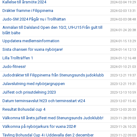
Kallelse till årsmöte 2024
2024-02-04 19:29
Dräkter framme i Filippinerna
2024-02-03 13:31
Judo-SM 2024 Pågår nu i Trollhättan
2024-02-03 08:48
Anmälan till Dalsland Open den 10/2, U9-U15 Från gult till
2024-01-24 20:38
blått bälte
Uppdatera medlemsinformation
2024-01-15 13:29
Sista chansen för vuxna nybörjare!
2024-01-14 12:13
Lilla Trollträffen 1
2024-01-12 16:48
Judo-fitness!
2024-01-10 21:03
Judodräkter till Filippinerna från Stenungsunds judoklubb
2023-12-21 19:37
Julavslutning med nybörjargruppen
2023-12-21 19:31
Julfest och prisutdelning 2023
2023-12-13 10:59
Datum terminsavslut ht23 och terminsstart vt24
2023-12-07 15:45
Resultat Bohusdal cup 4
2023-12-03 20:33
Välkomna till årets julfest med Stenungsunds Judoklubb!
2023-11-28 09:03
Välkomna på nybörjarkurs för vuxna 2024!
2023-11-26 10:25
Tävling Bohusdal Cup 4 i Uddevalla den 2 december
2023-11-22 09:03