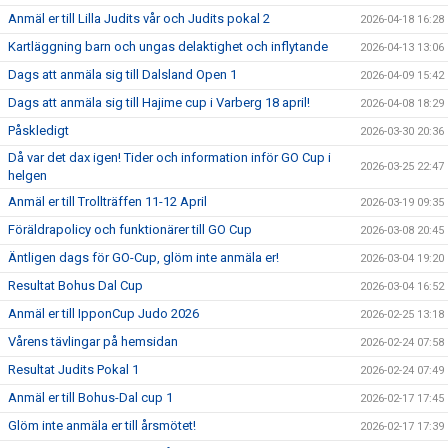
Anmäl er till Lilla Judits vår och Judits pokal 2
2026-04-18 16:28
Kartläggning barn och ungas delaktighet och inflytande
2026-04-13 13:06
Dags att anmäla sig till Dalsland Open 1
2026-04-09 15:42
Dags att anmäla sig till Hajime cup i Varberg 18 april!
2026-04-08 18:29
Påskledigt
2026-03-30 20:36
Då var det dax igen! Tider och information inför GO Cup i
2026-03-25 22:47
helgen
Anmäl er till Trollträffen 11-12 April
2026-03-19 09:35
Föräldrapolicy och funktionärer till GO Cup
2026-03-08 20:45
Äntligen dags för GO-Cup, glöm inte anmäla er!
2026-03-04 19:20
Resultat Bohus Dal Cup
2026-03-04 16:52
Anmäl er till IpponCup Judo 2026
2026-02-25 13:18
Vårens tävlingar på hemsidan
2026-02-24 07:58
Resultat Judits Pokal 1
2026-02-24 07:49
Anmäl er till Bohus-Dal cup 1
2026-02-17 17:45
Glöm inte anmäla er till årsmötet!
2026-02-17 17:39