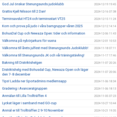
God Jul önskar Stenungsunds judoklubb
2024-12-19 19:45
Grattis Kjell Nilsson till 2 Dan!
2024-12-16 07:38
Terminsavslut HT24 och terminsstart VT25
2024-12-15 11:24
Kom och prova på judo i våra barngrupper våren 2025
2024-12-12 14:14
BohusDal Cup och Newaza Open: tider och information
2024-12-06 11:43
Välkomna på nybörjarkurs för vuxna
2024-12-01 10:53
Välkomna till årets julfest med Stenungsunds Judoklubb!
2024-11-18 07:11
Välkomna till Stenungsunds JK och vår träningstävling!
2024-11-17 17:46
Bakning till Distriktshelgen
2024-11-07 20:26
Distriktshelg med Bohusdal Cup, Newaza Open och läger
2024-11-07 20:06
den 7- 8 december
Tips! Ladda ner Sportadmins medlemsapp
2024-11-06 18:34
Gradering i Avanceratgruppen
2024-11-06 18:13
Anmälan till Lilla Trollträffen 4
2024-11-05 07:23
Lyckat läger i samband med GO-cup
2024-10-27 10:44
Anmäl er till Trollträffen 2 9-10 November
2024-10-21 19:35