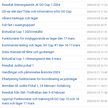
Resultat Stenungsunds JK GO-Cup 1 2024
2024-03-20 17:23
Då var det dax! Tider och information inför GO Cup
2024-03-15 11:05
Vårens tävlingar och läger
2024-03-04 20:38
Full fart i vuxengruppen!
2024-03-04 20:31
BohusDal Cup 1 2024 Inställd
2024-02-29 21:47
Funktionärer för möjliggörande av läger den 17 mars
2024-02-29 19:28
Kommande tävling och läger, GO Cup #1 den 16-17 mars
2024-02-29 17:18
Sista chansen till tårta och godisregn!
2024-02-25 12:19
BohusDal Cup 1 i Stenungsund den 3 mars
2024-02-24 17:00
Resultat Judits pokal 1
2024-02-24 16:10
Handlingar och påminnelse årsmöte 2024
2024-02-21 19:48
Efterlysning funktionärer för koordinering av judoläger
2024-02-19 20:30
Anmälan till Judits Pokal 1, 24 februari i Göteborg
2024-02-11 18:57
Resultat från SM i Trollhättan den 3-4 Februari
2024-02-10 11:48
Upprop! Funktionärer och bakning till GO Cup 15 och 16
2024-02-07 20:46
mars och läger 17 mars