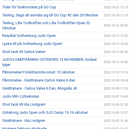
Tider för funktionärer på GO Cup
2022-10-21 12:13
Tävling, dags att anmäla sig till GO Cup #2 den 29 Oktober
2022-10-18 17:59
Tävling, Lilla Trollträffen och Lilla Trollträffen Open 22
2022-10-16 20:46
Oktober
Resultat Gothenburg Judo Open
2022-10-15 19:20
Lycka till på Gothenburg Judo Open!
2022-10-13 10:20
Stort tack till Carlos Vales!
2022-10-13 09:36
JUDO5 SAMTRÄNING GÖTEBORG 13 NOVEMBER, Endast
2022-10-12 10:06
tjejer
Påminnelse! Föräldramöte onsd. 12 oktober
2022-10-10 19:16
Påminnelse - Gästtränare Carlos Vales 6 dan
2022-10-09 18:43
Gästtränare - Carlos Vales 6 Dan, Alingsås JK
2022-10-09 17:55
Judo-VM i Uzbekistan
2022-10-07 19:43
Stort tack till Ida Lindgren!
2022-10-05 21:32
Göteborg Judo Open och GJO Camp 15-16 oktober
2022-10-05 12:37
Gästtränare - Ida Lindgren
2022-10-02 21:40
Höstens fakturor skickade
2022-10-01 19:37