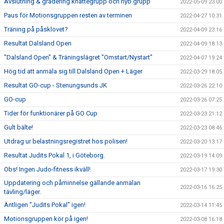
Avslutning & gradering knattegrupp och nyb.grupp
2022-05-09 23:00
Paus för Motionsgruppen resten av terminen
2022-04-27 10:31
Träning på påsklovet?
2022-04-09 23:16
Resultat Dalsland Open
2022-04-09 18:13
"Dalsland Open" & Träningslägret "Omstart/Nystart"
2022-04-07 19:24
Hög tid att anmäla sig till Dalsland Open + Läger
2022-03-29 18:05
Resultat GO-cup - Stenungsunds JK
2022-03-26 22:10
GO-cup
2022-03-26 07:25
Tider för funktionärer på GO Cup
2022-03-23 21:12
Gult bälte!
2022-03-23 08:46
Utdrag ur belastningsregistret hos polisen!
2022-03-20 13:17
Resultat Judits Pokal 1, i Göteborg.
2022-03-19 14:09
Obs! Ingen Judo-fitness ikväll!
2022-03-17 19:30
Uppdatering och påminnelse gällande anmälan
2022-03-16 16:25
tävling/läger.
Äntligen "Judits Pokal" igen!
2022-03-14 11:45
Motionsgruppen kör på igen!
2022-03-08 16:18