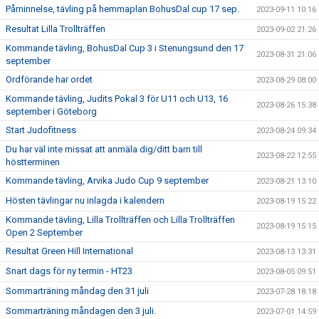
Påminnelse, tävling på hemmaplan BohusDal cup 17 sep.
2023-09-11 10:16
Resultat Lilla Trollträffen
2023-09-02 21:26
Kommande tävling, BohusDal Cup 3 i Stenungsund den 17
2023-08-31 21:06
september
Ordförande har ordet
2023-08-29 08:00
Kommande tävling, Judits Pokal 3 för U11 och U13, 16
2023-08-26 15:38
september i Göteborg
Start Judofitness
2023-08-24 09:34
Du har väl inte missat att anmäla dig/ditt barn till
2023-08-22 12:55
höstterminen
Kommande tävling, Arvika Judo Cup 9 september
2023-08-21 13:10
Hösten tävlingar nu inlagda i kalendern
2023-08-19 15:22
Kommande tävling, Lilla Trollträffen och Lilla Trollträffen
2023-08-19 15:15
Open 2 September
Resultat Green Hill International
2023-08-13 13:31
Snart dags för ny termin - HT23
2023-08-05 09:51
Sommarträning måndag den 31 juli
2023-07-28 18:18
Sommarträning måndagen den 3 juli.
2023-07-01 14:59