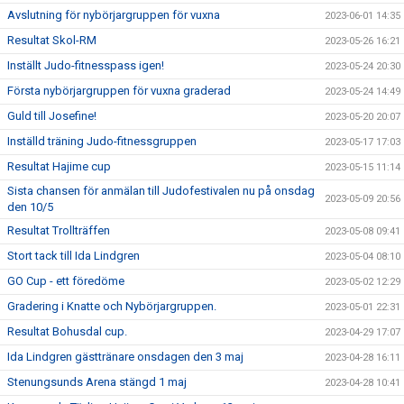
Avslutning för nybörjargruppen för vuxna
2023-06-01 14:35
Resultat Skol-RM
2023-05-26 16:21
Inställt Judo-fitnesspass igen!
2023-05-24 20:30
Första nybörjargruppen för vuxna graderad
2023-05-24 14:49
Guld till Josefine!
2023-05-20 20:07
Inställd träning Judo-fitnessgruppen
2023-05-17 17:03
Resultat Hajime cup
2023-05-15 11:14
Sista chansen för anmälan till Judofestivalen nu på onsdag
2023-05-09 20:56
den 10/5
Resultat Trollträffen
2023-05-08 09:41
Stort tack till Ida Lindgren
2023-05-04 08:10
GO Cup - ett föredöme
2023-05-02 12:29
Gradering i Knatte och Nybörjargruppen.
2023-05-01 22:31
Resultat Bohusdal cup.
2023-04-29 17:07
Ida Lindgren gästtränare onsdagen den 3 maj
2023-04-28 16:11
Stenungsunds Arena stängd 1 maj
2023-04-28 10:41