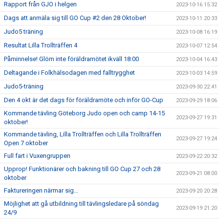
Rapport från GJO i helgen
2023-10-16 15:32
Dags att anmäla sig till GO Cup #2 den 28 Oktober!
2023-10-11 20:33
Judo5 träning
2023-10-08 16:19
Resultat Lilla Trollträffen 4
2023-10-07 12:54
Påminnelse! Glöm inte föräldramötet ikväll 18:00
2023-10-04 16:43
Deltagande i Folkhälsodagen med falltrygghet
2023-10-03 14:59
Judo5-träning
2023-09-30 22:41
Den 4 okt är det dags för föräldramöte och inför GO-Cup
2023-09-29 18:06
Kommande tävling Göteborg Judo open och camp 14-15
2023-09-27 19:31
oktober!
Kommande tävling, Lilla Trollträffen och Lilla Trollträffen
2023-09-27 19:24
Open 7 oktober
Full fart i Vuxengruppen
2023-09-22 20:32
Upprop! Funktionärer och bakning till GO Cup 27 och 28
2023-09-21 08:00
oktober
Faktureringen närmar sig...
2023-09-20 20:28
Möjlighet att gå utbildning till tävlingsledare på söndag
2023-09-19 21:20
24/9