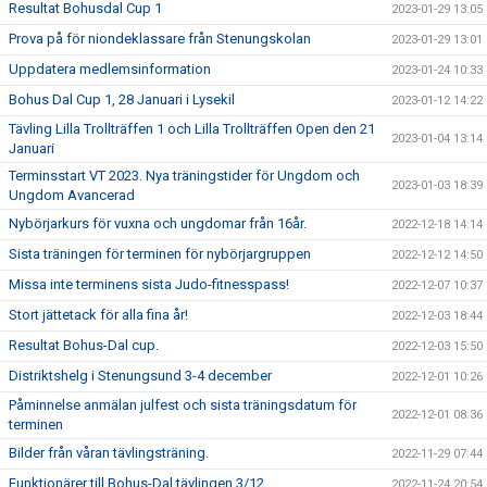
Resultat Bohusdal Cup 1
2023-01-29 13:05
Prova på för niondeklassare från Stenungskolan
2023-01-29 13:01
Uppdatera medlemsinformation
2023-01-24 10:33
Bohus Dal Cup 1, 28 Januari i Lysekil
2023-01-12 14:22
Tävling Lilla Trollträffen 1 och Lilla Trollträffen Open den 21
2023-01-04 13:14
Januari
Terminsstart VT 2023. Nya träningstider för Ungdom och
2023-01-03 18:39
Ungdom Avancerad
Nybörjarkurs för vuxna och ungdomar från 16år.
2022-12-18 14:14
Sista träningen för terminen för nybörjargruppen
2022-12-12 14:50
Missa inte terminens sista Judo-fitnesspass!
2022-12-07 10:37
Stort jättetack för alla fina år!
2022-12-03 18:44
Resultat Bohus-Dal cup.
2022-12-03 15:50
Distriktshelg i Stenungsund 3-4 december
2022-12-01 10:26
Påminnelse anmälan julfest och sista träningsdatum för
2022-12-01 08:36
terminen
Bilder från våran tävlingsträning.
2022-11-29 07:44
Funktionärer till Bohus-Dal tävlingen 3/12
2022-11-24 20:54