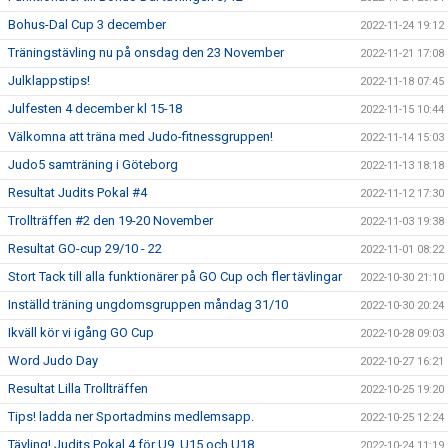
Bohus-Dal Cup 3 december
2022-11-24 19:12
Träningstävling nu på onsdag den 23 November
2022-11-21 17:08
Julklappstips!
2022-11-18 07:45
Julfesten 4 december kl 15-18
2022-11-15 10:44
Välkomna att träna med Judo-fitnessgruppen!
2022-11-14 15:03
Judo5 samträning i Göteborg
2022-11-13 18:18
Resultat Judits Pokal #4
2022-11-12 17:30
Trollträffen #2 den 19-20 November
2022-11-03 19:38
Resultat GO-cup 29/10 - 22
2022-11-01 08:22
Stort Tack till alla funktionärer på GO Cup och fler tävlingar
2022-10-30 21:10
Inställd träning ungdomsgruppen måndag 31/10
2022-10-30 20:24
Ikväll kör vi igång GO Cup
2022-10-28 09:03
Word Judo Day
2022-10-27 16:21
Resultat Lilla Trollträffen
2022-10-25 19:20
Tips! ladda ner Sportadmins medlemsapp.
2022-10-25 12:24
Tävling! Judits Pokal 4 för U9, U15 och U18
2022-10-24 11:19