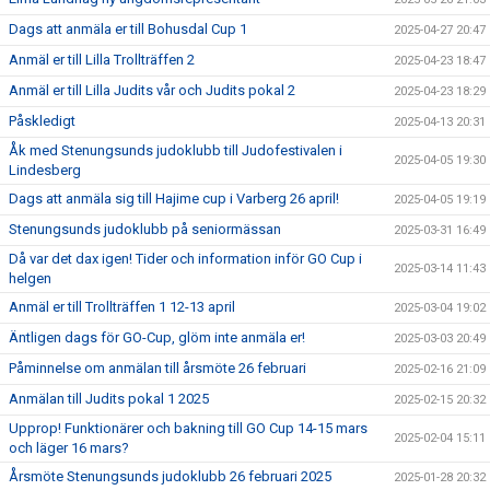
Dags att anmäla er till Bohusdal Cup 1
2025-04-27 20:47
Anmäl er till Lilla Trollträffen 2
2025-04-23 18:47
Anmäl er till Lilla Judits vår och Judits pokal 2
2025-04-23 18:29
Påskledigt
2025-04-13 20:31
Åk med Stenungsunds judoklubb till Judofestivalen i
2025-04-05 19:30
Lindesberg
Dags att anmäla sig till Hajime cup i Varberg 26 april!
2025-04-05 19:19
Stenungsunds judoklubb på seniormässan
2025-03-31 16:49
Då var det dax igen! Tider och information inför GO Cup i
2025-03-14 11:43
helgen
Anmäl er till Trollträffen 1 12-13 april
2025-03-04 19:02
Äntligen dags för GO-Cup, glöm inte anmäla er!
2025-03-03 20:49
Påminnelse om anmälan till årsmöte 26 februari
2025-02-16 21:09
Anmälan till Judits pokal 1 2025
2025-02-15 20:32
Upprop! Funktionärer och bakning till GO Cup 14-15 mars
2025-02-04 15:11
och läger 16 mars?
Årsmöte Stenungsunds judoklubb 26 februari 2025
2025-01-28 20:32