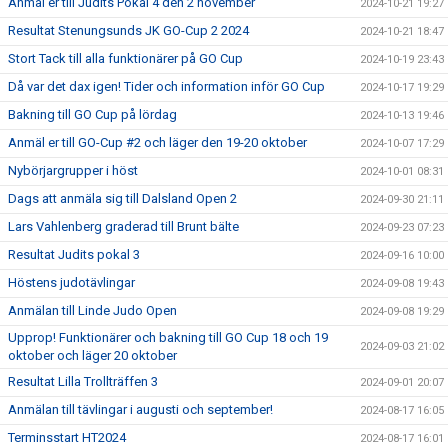
Anmäl er till Judits Pokal 4 den 2 november
2024-10-21 19:27
Resultat Stenungsunds JK GO-Cup 2 2024
2024-10-21 18:47
Stort Tack till alla funktionärer på GO Cup
2024-10-19 23:43
Då var det dax igen! Tider och information inför GO Cup
2024-10-17 19:29
Bakning till GO Cup på lördag
2024-10-13 19:46
Anmäl er till GO-Cup #2 och läger den 19-20 oktober
2024-10-07 17:29
Nybörjargrupper i höst
2024-10-01 08:31
Dags att anmäla sig till Dalsland Open 2
2024-09-30 21:11
Lars Vahlenberg graderad till Brunt bälte
2024-09-23 07:23
Resultat Judits pokal 3
2024-09-16 10:00
Höstens judotävlingar
2024-09-08 19:43
Anmälan till Linde Judo Open
2024-09-08 19:29
Upprop! Funktionärer och bakning till GO Cup 18 och 19
2024-09-03 21:02
oktober och läger 20 oktober
Resultat Lilla Trollträffen 3
2024-09-01 20:07
Anmälan till tävlingar i augusti och september!
2024-08-17 16:05
Terminsstart HT2024
2024-08-17 16:01