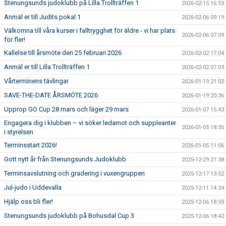
Stenungsunds judoklubb på Lilla Trollträffen 1
2026-02-15 16:53
Anmäl er till Judits pokal 1
2026-02-06 09:19
Välkomna till våra kurser i falltrygghet för äldre - vi har plats
2026-02-06 07:09
för fler!
Kallelse till årsmöte den 25 februari 2026
2026-02-02 17:04
Anmäl er till Lilla Trollträffen 1
2026-02-02 07:03
Vårterminens tävlingar
2026-01-19 21:02
SAVE-THE-DATE ÅRSMÖTE 2026
2026-01-19 20:36
Upprop GO Cup 28 mars och läger 29 mars
2026-01-07 15:43
Engagera dig i klubben – vi söker ledamot och suppleanter
2026-01-05 18:35
i styrelsen
Terminsstart 2026!
2026-01-05 11:06
Gott nytt år från Stenungsunds Judoklubb
2025-12-29 21:38
Terminsavslutning och gradering i vuxengruppen
2025-12-17 13:52
Jul-judo i Uddevalla
2025-12-11 14:24
Hjälp oss bli fler!
2025-12-06 18:59
Stenungsunds judoklubb på Bohusdal Cup 3
2025-12-06 18:42