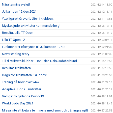
Nära terminsavslut!
2021-12-14 18:00
Julkampen 12 dec 2021
2021-12-12 16:11
Ytterligare två svartbälten i klubben!
2021-12-11 17:56
Mycket judo-aktiviteter kommande helg!
2021-12-06 17:16
Resultat Lilla TT Open
2021-12-05 16:19
Lilla TT Open - 2
2021-12-03 04:13
Funktionärer efterlyses till Julkampen 12/12
2021-12-02 21:30
Never ending story.....
2021-12-01 08:35
Till distriktets klubbar - Bohuslän Dals Judoförbund
2021-11-15 10:50
Resultat Trollträffen
2021-11-07 18:55
Dags för Trollträffen 6 & 7 nov!
2021-11-03 20:58
Träning på höstlovet v44?
2021-10-31 22:13
Adaptive Judo i Landvetter
2021-10-31 20:11
Viktig info gällande Covid-19
2021-10-28 19:02
World Judo Day 2021
2021-10-28 11:45
Missa inte att betala terminens medlems och träningsavgift
2021-10-27 22:53