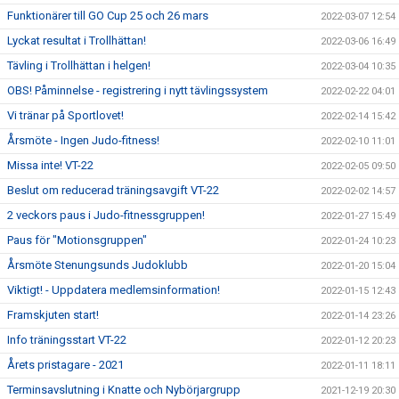
Funktionärer till GO Cup 25 och 26 mars
2022-03-07 12:54
Lyckat resultat i Trollhättan!
2022-03-06 16:49
Tävling i Trollhättan i helgen!
2022-03-04 10:35
OBS! Påminnelse - registrering i nytt tävlingssystem
2022-02-22 04:01
Vi tränar på Sportlovet!
2022-02-14 15:42
Årsmöte - Ingen Judo-fitness!
2022-02-10 11:01
Missa inte! VT-22
2022-02-05 09:50
Beslut om reducerad träningsavgift VT-22
2022-02-02 14:57
2 veckors paus i Judo-fitnessgruppen!
2022-01-27 15:49
Paus för "Motionsgruppen"
2022-01-24 10:23
Årsmöte Stenungsunds Judoklubb
2022-01-20 15:04
Viktigt! - Uppdatera medlemsinformation!
2022-01-15 12:43
Framskjuten start!
2022-01-14 23:26
Info träningsstart VT-22
2022-01-12 20:23
Årets pristagare - 2021
2022-01-11 18:11
Terminsavslutning i Knatte och Nybörjargrupp
2021-12-19 20:30