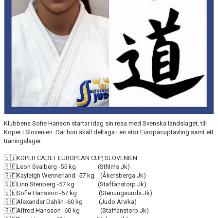
Klubbens Sofie Hanson startar idag sin resa med Svenska landslaget, till
Koper i Slovenien. Där hon skall deltaga i en stor Europacuptävling samt ett
träningsläger.
🇸🇮KOPER CADET EUROPEAN CUP, SLOVENIEN
🇸🇪Leon Svalberg -55 kg (Sthlms Jk)
🇸🇪Kayleigh Wennerland -57 kg (Åkersberga Jk)
🇸🇪Linn Stenberg -57 kg (Staffanstorp Jk)
🇸🇪Sofie Hansson -57 kg (Stenungsunds Jk)
🇸🇪Alexander Dahlin -60 kg (Judo Arvika)
🇸🇪Alfred Hansson -60 kg (Staffanstorp Jk)