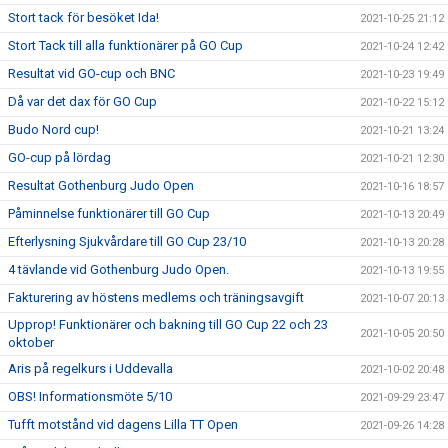
Stort tack för besöket Ida!
2021-10-25 21:12
Stort Tack till alla funktionärer på GO Cup
2021-10-24 12:42
Resultat vid GO-cup och BNC
2021-10-23 19:49
Då var det dax för GO Cup
2021-10-22 15:12
Budo Nord cup!
2021-10-21 13:24
GO-cup på lördag
2021-10-21 12:30
Resultat Gothenburg Judo Open
2021-10-16 18:57
Påminnelse funktionärer till GO Cup
2021-10-13 20:49
Efterlysning Sjukvårdare till GO Cup 23/10
2021-10-13 20:28
4 tävlande vid Gothenburg Judo Open.
2021-10-13 19:55
Fakturering av höstens medlems och träningsavgift
2021-10-07 20:13
Upprop! Funktionärer och bakning till GO Cup 22 och 23
2021-10-05 20:50
oktober
Aris på regelkurs i Uddevalla
2021-10-02 20:48
OBS! Informationsmöte 5/10
2021-09-29 23:47
Tufft motstånd vid dagens Lilla TT Open
2021-09-26 14:28