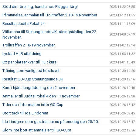
Stöd din förening, handla hos Flügger färg!
2023-11-22 08:55
Påminnelse, anmälan till Trollträffen 2 18-19 November
2023-11-12 11:55
Resultat Judits Pokal #4
2023-11-11 16:09
Välkomna till Stenungsunds JK träningstävling den 22
2023-11-08 07:19
November!
Trollträffen 2 18-19 November
2023-11-07 19:14
Lyckad HLR utbildning
2023-11-03 11:32
Ett par platser kvar till HLR kurs
2023-11-01 18:49
Träning som vanligt på höstlovet.
2023-10-30 14:26
Resultat GO-Cup Stenungsunds JK
2023-10-29 19:16
Kurs i hjärt- lungräddning den 2 november
2023-10-26 19:40
Anmäl er till Judits Pokal 4 den 11 november
2023-10-26 19:30
Tider och information inför GO Cup
2023-10-26 18:42
Stort tack till Ida Lindgren!
2023-10-26 09:45
Ida Lindgren som gästtränare nu på onsdag den 25/10.
2023-10-23 13:47
Glöm inte bort att anmäla er till GO-Cup!
2023-10-22 19:56