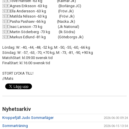
🇸🇪Tove Hansen -63 kg (Kalmar Jk)
🇸🇪Agnes Eriksson -63 kg (Borlänge JC)
🇸🇪Ella Andersson -63 kg (Frövi Jk)
🇸🇪Matilda Nilsson -63 kg (Frövi Jk)
🇸🇪Pasha Pashaev -66 kg (Nacka Jk)
🇸🇪Isac Larsson -73 kg (Jk National)
🇸🇪Martin Söderberg -73 kg (Ik Södra)
🇸🇪Markus Edlund -81 kg (Göteborgs Jk)
Lördag: W: -40, -44, -48, -52 kg; M: -50, -55, -60, -66 kg
Söndag: W: -57, -63, -70, +70 kg; M: -73, -81, -90, +90 kg
MatchStart: kl.09:00 svensk tid
FinalStart: kl.16:00 svensk tid
STORT LYCKA TILL!
//Mats
Nyhetsarkiv
Kroppefjäll Judo Sommarläger
2026-06-30 09:24
Sommarträning
2026-06-15 13:54