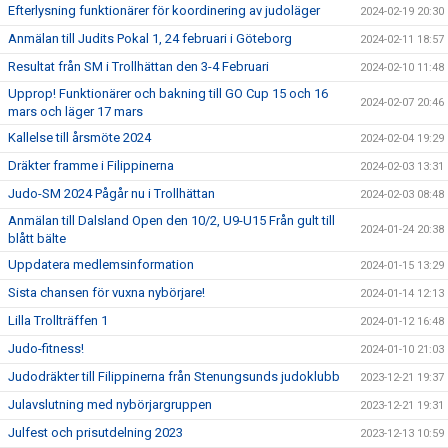
Efterlysning funktionärer för koordinering av judoläger
2024-02-19 20:30
Anmälan till Judits Pokal 1, 24 februari i Göteborg
2024-02-11 18:57
Resultat från SM i Trollhättan den 3-4 Februari
2024-02-10 11:48
Upprop! Funktionärer och bakning till GO Cup 15 och 16
2024-02-07 20:46
mars och läger 17 mars
Kallelse till årsmöte 2024
2024-02-04 19:29
Dräkter framme i Filippinerna
2024-02-03 13:31
Judo-SM 2024 Pågår nu i Trollhättan
2024-02-03 08:48
Anmälan till Dalsland Open den 10/2, U9-U15 Från gult till
2024-01-24 20:38
blått bälte
Uppdatera medlemsinformation
2024-01-15 13:29
Sista chansen för vuxna nybörjare!
2024-01-14 12:13
Lilla Trollträffen 1
2024-01-12 16:48
Judo-fitness!
2024-01-10 21:03
Judodräkter till Filippinerna från Stenungsunds judoklubb
2023-12-21 19:37
Julavslutning med nybörjargruppen
2023-12-21 19:31
Julfest och prisutdelning 2023
2023-12-13 10:59