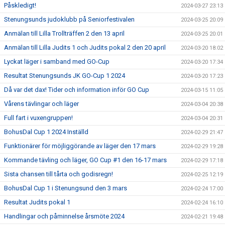
Påskledigt!
2024-03-27 23:13
Stenungsunds judoklubb på Seniorfestivalen
2024-03-25 20:09
Anmälan till Lilla Trollträffen 2 den 13 april
2024-03-25 20:01
Anmälan till Lilla Judits 1 och Judits pokal 2 den 20 april
2024-03-20 18:02
Lyckat läger i samband med GO-Cup
2024-03-20 17:34
Resultat Stenungsunds JK GO-Cup 1 2024
2024-03-20 17:23
Då var det dax! Tider och information inför GO Cup
2024-03-15 11:05
Vårens tävlingar och läger
2024-03-04 20:38
Full fart i vuxengruppen!
2024-03-04 20:31
BohusDal Cup 1 2024 Inställd
2024-02-29 21:47
Funktionärer för möjliggörande av läger den 17 mars
2024-02-29 19:28
Kommande tävling och läger, GO Cup #1 den 16-17 mars
2024-02-29 17:18
Sista chansen till tårta och godisregn!
2024-02-25 12:19
BohusDal Cup 1 i Stenungsund den 3 mars
2024-02-24 17:00
Resultat Judits pokal 1
2024-02-24 16:10
Handlingar och påminnelse årsmöte 2024
2024-02-21 19:48