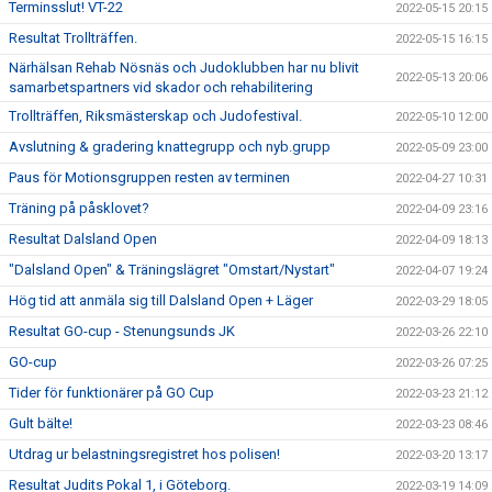
Terminsslut! VT-22
2022-05-15 20:15
Resultat Trollträffen.
2022-05-15 16:15
Närhälsan Rehab Nösnäs och Judoklubben har nu blivit
2022-05-13 20:06
samarbetspartners vid skador och rehabilitering
Trollträffen, Riksmästerskap och Judofestival.
2022-05-10 12:00
Avslutning & gradering knattegrupp och nyb.grupp
2022-05-09 23:00
Paus för Motionsgruppen resten av terminen
2022-04-27 10:31
Träning på påsklovet?
2022-04-09 23:16
Resultat Dalsland Open
2022-04-09 18:13
"Dalsland Open" & Träningslägret "Omstart/Nystart"
2022-04-07 19:24
Hög tid att anmäla sig till Dalsland Open + Läger
2022-03-29 18:05
Resultat GO-cup - Stenungsunds JK
2022-03-26 22:10
GO-cup
2022-03-26 07:25
Tider för funktionärer på GO Cup
2022-03-23 21:12
Gult bälte!
2022-03-23 08:46
Utdrag ur belastningsregistret hos polisen!
2022-03-20 13:17
Resultat Judits Pokal 1, i Göteborg.
2022-03-19 14:09