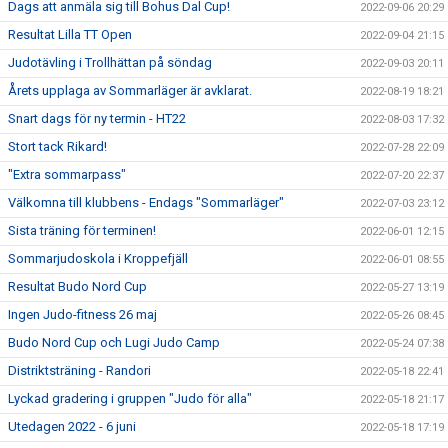
Dags att anmäla sig till Bohus Dal Cup!
2022-09-06 20:29
Resultat Lilla TT Open
2022-09-04 21:15
Judotävling i Trollhättan på söndag
2022-09-03 20:11
Årets upplaga av Sommarläger är avklarat.
2022-08-19 18:21
Snart dags för ny termin - HT22
2022-08-03 17:32
Stort tack Rikard!
2022-07-28 22:09
"Extra sommarpass"
2022-07-20 22:37
Välkomna till klubbens - Endags "Sommarläger"
2022-07-03 23:12
Sista träning för terminen!
2022-06-01 12:15
Sommarjudoskola i Kroppefjäll
2022-06-01 08:55
Resultat Budo Nord Cup
2022-05-27 13:19
Ingen Judo-fitness 26 maj
2022-05-26 08:45
Budo Nord Cup och Lugi Judo Camp
2022-05-24 07:38
Distriktsträning - Randori
2022-05-18 22:41
Lyckad gradering i gruppen "Judo för alla"
2022-05-18 21:17
Utedagen 2022 - 6 juni
2022-05-18 17:19