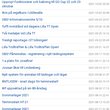
Upprop! Funktionärer och bakning till GO Cup 22 och 23
2021-10-05 20:50
oktober
Aris på regelkurs i Uddevalla
2021-10-02 20:48
OBS! Informationsmöte 5/10
2021-09-29 23:47
Tufft motstånd vid dagens Lilla TT Open
2021-09-26 14:28
Två medaljer vid Lilla TT
2021-09-25 14:16
Trevligt reportage i ST tidningen!
2021-09-22 09:49
Lilla Trollträffen & Lilla Trollträffen Open!
2021-09-21 16:07
OBS! Påminnelse - registrering i nytt tävlingssystem
2021-09-17 19:02
1:a plats för Josefine!
2021-09-11 22:13
Jossan åker till Lindesberg
2021-09-10 10:17
Nytt system för anmälan till tävlingar och läger
2021-09-08 21:37
ÄNTLIGEN! - snart dags för terminsstart!
2021-08-23 19:19
Alf uppvaktad på sin 80-årsdag
2021-08-20 17:15
Sommarläger 2021
2021-08-16 22:41
Terminsstart HT-21
2021-08-13 10:23
Sommarläger 2021
2021-07-17 21:30