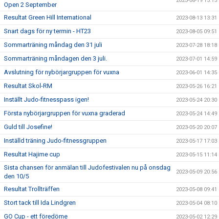
2023-08-19 15:15
Open 2 September
Resultat Green Hill International
2023-08-13 13:31
Snart dags för ny termin - HT23
2023-08-05 09:51
Sommarträning måndag den 31 juli
2023-07-28 18:18
Sommarträning måndagen den 3 juli.
2023-07-01 14:59
Avslutning för nybörjargruppen för vuxna
2023-06-01 14:35
Resultat Skol-RM
2023-05-26 16:21
Inställt Judo-fitnesspass igen!
2023-05-24 20:30
Första nybörjargruppen för vuxna graderad
2023-05-24 14:49
Guld till Josefine!
2023-05-20 20:07
Inställd träning Judo-fitnessgruppen
2023-05-17 17:03
Resultat Hajime cup
2023-05-15 11:14
Sista chansen för anmälan till Judofestivalen nu på onsdag
2023-05-09 20:56
den 10/5
Resultat Trollträffen
2023-05-08 09:41
Stort tack till Ida Lindgren
2023-05-04 08:10
GO Cup - ett föredöme
2023-05-02 12:29