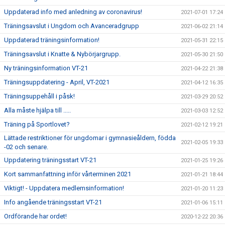
Uppdaterad info med anledning av coronavirus!
2021-07-01 17:24
Träningsavslut i Ungdom och Avanceradgrupp
2021-06-02 21:14
Uppdaterad träningsinformation!
2021-05-31 22:15
Träningsavslut i Knatte & Nybörjargrupp.
2021-05-30 21:50
Ny träningsinformation VT-21
2021-04-22 21:38
Träningsuppdatering - April, VT-2021
2021-04-12 16:35
Träningsuppehåll i påsk!
2021-03-29 20:52
Alla måste hjälpa till .....
2021-03-03 12:52
Träning på Sportlovet?
2021-02-12 19:21
Lättade restriktioner för ungdomar i gymnasieåldern, födda
2021-02-05 19:33
-02 och senare.
Uppdatering träningsstart VT-21
2021-01-25 19:26
Kort sammanfattning inför vårterminen 2021
2021-01-21 18:44
Viktigt! - Uppdatera medlemsinformation!
2021-01-20 11:23
Info angående träningsstart VT-21
2021-01-06 15:11
Ordförande har ordet!
2020-12-22 20:36