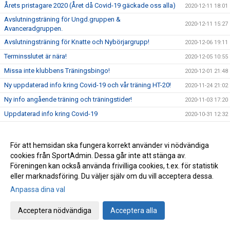
Årets pristagare 2020 (Året då Covid-19 gäckade oss alla)
2020-12-11 18:01
Avslutningsträning för Ungd.gruppen &
2020-12-11 15:27
Avanceradgruppen.
Avslutningsträning för Knatte och Nybörjargrupp!
2020-12-06 19:11
Terminsslutet är nära!
2020-12-05 10:55
Missa inte klubbens Träningsbingo!
2020-12-01 21:48
Ny uppdaterad info kring Covid-19 och vår träning HT-20!
2020-11-24 21:02
Ny info angående träning och träningstider!
2020-11-03 17:20
Uppdaterad info kring Covid-19
2020-10-31 12:32
Beslut om skärpta allmänna råd!
2020-10-29 15:45
Träning på Höstlovet?
2020-10-25 22:09
För att hemsidan ska fungera korrekt använder vi nödvändiga
cookies från SportAdmin. Dessa går inte att stänga av.
Resultat Bohus-dal Cup
2020-10-04 13:30
Föreningen kan också använda frivilliga cookies, t.ex. för statistik
Resultat Kroppefjällskampen
2020-09-27 18:24
eller marknadsföring. Du väljer själv om du vill acceptera dessa.
Kroppefjällskampen, sönd. 27/9
2020-09-25 13:05
Anpassa dina val
Inställd träning Knatte och Nybörjare!
2020-09-23 22:19
Acceptera nödvändiga
Acceptera alla
Kenny Kling på besök i Katagruppen!
2020-09-23 09:55
Stort Grattis till nya grader!
2020-09-15 01:52