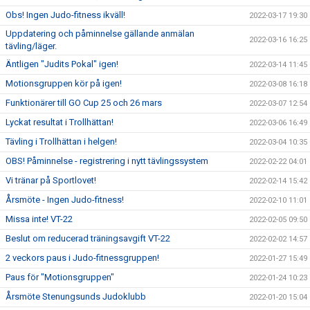
Obs! Ingen Judo-fitness ikväll!
2022-03-17 19:30
Uppdatering och påminnelse gällande anmälan
2022-03-16 16:25
tävling/läger.
Äntligen "Judits Pokal" igen!
2022-03-14 11:45
Motionsgruppen kör på igen!
2022-03-08 16:18
Funktionärer till GO Cup 25 och 26 mars
2022-03-07 12:54
Lyckat resultat i Trollhättan!
2022-03-06 16:49
Tävling i Trollhättan i helgen!
2022-03-04 10:35
OBS! Påminnelse - registrering i nytt tävlingssystem
2022-02-22 04:01
Vi tränar på Sportlovet!
2022-02-14 15:42
Årsmöte - Ingen Judo-fitness!
2022-02-10 11:01
Missa inte! VT-22
2022-02-05 09:50
Beslut om reducerad träningsavgift VT-22
2022-02-02 14:57
2 veckors paus i Judo-fitnessgruppen!
2022-01-27 15:49
Paus för "Motionsgruppen"
2022-01-24 10:23
Årsmöte Stenungsunds Judoklubb
2022-01-20 15:04