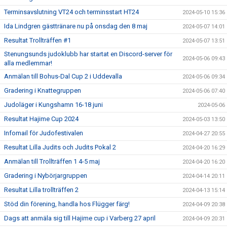
Terminsavslutning VT24 och terminsstart HT24
2024-05-10 15:36
Ida Lindgren gästtränare nu på onsdag den 8 maj
2024-05-07 14:01
Resultat Trollträffen #1
2024-05-07 13:51
Stenungsunds judoklubb har startat en Discord-server för
2024-05-06 09:43
alla medlemmar!
Anmälan till Bohus-Dal Cup 2 i Uddevalla
2024-05-06 09:34
Gradering i Knattegruppen
2024-05-06 07:40
Judoläger i Kungshamn 16-18 juni
2024-05-06
Resultat Hajime Cup 2024
2024-05-03 13:50
Infomail för Judofestivalen
2024-04-27 20:55
Resultat Lilla Judits och Judits Pokal 2
2024-04-20 16:29
Anmälan till Trollträffen 1 4-5 maj
2024-04-20 16:20
Gradering i Nybörjargruppen
2024-04-14 20:11
Resultat Lilla trollträffen 2
2024-04-13 15:14
Stöd din förening, handla hos Flügger färg!
2024-04-09 20:38
Dags att anmäla sig till Hajime cup i Varberg 27 april
2024-04-09 20:31