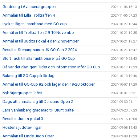
Gradering i Avanceratgruppen
2024-11-06 18:13
Anmälan till Lilla Trollträffen 4
2024-11-05 07:23
Lyckat läger i samband med GO-cup
2024-10-27 10:44
Anmäl er till Trollträffen 2 9-10 November
2024-10-21 19:35
Anmäl er till Judits Pokal 4 den 2 november
2024-10-21 19:27
Resultat Stenungsunds JK GO-Cup 2 2024
2024-10-21 18:47
Stort Tack till alla funktionärer på GO Cup
2024-10-19 23:43
Då var det dax igen! Tider och information inför GO Cup
2024-10-17 19:29
Bakning till GO Cup på lördag
2024-10-13 19:46
Anmäl er till GO-Cup #2 och läger den 19-20 oktober
2024-10-07 17:29
Nybörjargrupper i höst
2024-10-01 08:31
Dags att anmäla sig till Dalsland Open 2
2024-09-30 21:11
Lars Vahlenberg graderad till Brunt bälte
2024-09-23 07:23
Resultat Judits pokal 3
2024-09-16 10:00
Höstens judotävlingar
2024-09-08 19:43
Anmälan till Linde Judo Open
2024-09-08 19:29