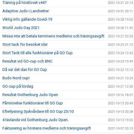
Träning på höstlovet v44?
2021-10-31 22:13
Adaptive Judo i Landvetter
2021-10-31 20:11
Viktig info gällande Covid-19
2021-10-28 19:02
World Judo Day 2021
2021-10-28 11:45
Missa inte att betala terminens medlems och träningsavgift
2021-10-27 22:53
Stort tack för besöket Ida!
2021-10-25 21:12
Stort Tack till alla funktionärer på GO Cup
2021-10-24 12:42
Resultat vid GO-cup och BNC
2021-10-23 19:49
Då var det dax för GO Cup
2021-10-22 15:12
Budo Nord cup!
2021-10-21 13:24
GO-cup på lördag
2021-10-21 12:30
Resultat Gothenburg Judo Open
2021-10-16 18:57
Påminnelse funktionärer till GO Cup
2021-10-13 20:49
Efterlysning Sjukvårdare till GO Cup 23/10
2021-10-13 20:28
4 tävlande vid Gothenburg Judo Open.
2021-10-13 19:55
Fakturering av höstens medlems och träningsavgift
2021-10-07 20:13