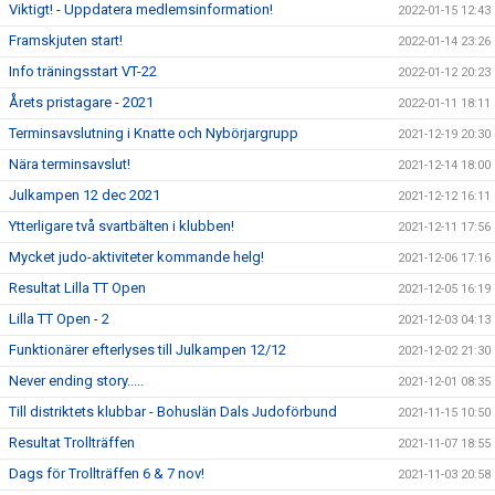
Viktigt! - Uppdatera medlemsinformation!
2022-01-15 12:43
Framskjuten start!
2022-01-14 23:26
Info träningsstart VT-22
2022-01-12 20:23
Årets pristagare - 2021
2022-01-11 18:11
Terminsavslutning i Knatte och Nybörjargrupp
2021-12-19 20:30
Nära terminsavslut!
2021-12-14 18:00
Julkampen 12 dec 2021
2021-12-12 16:11
Ytterligare två svartbälten i klubben!
2021-12-11 17:56
Mycket judo-aktiviteter kommande helg!
2021-12-06 17:16
Resultat Lilla TT Open
2021-12-05 16:19
Lilla TT Open - 2
2021-12-03 04:13
Funktionärer efterlyses till Julkampen 12/12
2021-12-02 21:30
Never ending story.....
2021-12-01 08:35
Till distriktets klubbar - Bohuslän Dals Judoförbund
2021-11-15 10:50
Resultat Trollträffen
2021-11-07 18:55
Dags för Trollträffen 6 & 7 nov!
2021-11-03 20:58