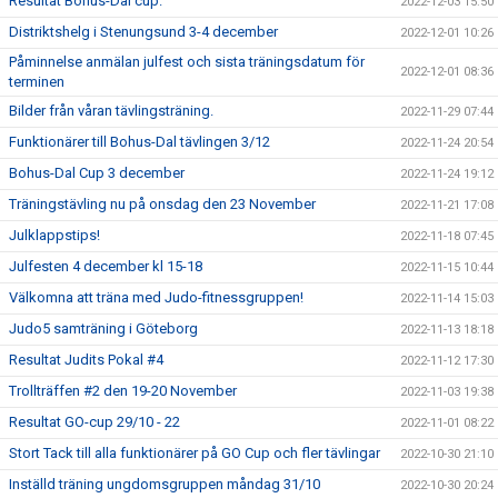
Resultat Bohus-Dal cup.
2022-12-03 15:50
Distriktshelg i Stenungsund 3-4 december
2022-12-01 10:26
Påminnelse anmälan julfest och sista träningsdatum för
2022-12-01 08:36
terminen
Bilder från våran tävlingsträning.
2022-11-29 07:44
Funktionärer till Bohus-Dal tävlingen 3/12
2022-11-24 20:54
Bohus-Dal Cup 3 december
2022-11-24 19:12
Träningstävling nu på onsdag den 23 November
2022-11-21 17:08
Julklappstips!
2022-11-18 07:45
Julfesten 4 december kl 15-18
2022-11-15 10:44
Välkomna att träna med Judo-fitnessgruppen!
2022-11-14 15:03
Judo5 samträning i Göteborg
2022-11-13 18:18
Resultat Judits Pokal #4
2022-11-12 17:30
Trollträffen #2 den 19-20 November
2022-11-03 19:38
Resultat GO-cup 29/10 - 22
2022-11-01 08:22
Stort Tack till alla funktionärer på GO Cup och fler tävlingar
2022-10-30 21:10
Inställd träning ungdomsgruppen måndag 31/10
2022-10-30 20:24