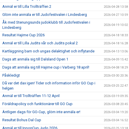
Anmäl er till Lilla Trollträffen 2
2026-04-28 13:58
Glöm inte anmäla er till Judofestivalen i Lindesberg
2026-04-27 10:59
Åk med Stenungsunds judoklubb till Judofestivalen i
2026-04-19 10:02
Lindesberg
Resultat Hajime Cup 2026
2026-04-18 18:33
Anmäl er till Lilla Judits vår och Judits pokal 2
2026-04-18 16:28
Kartläggning barn och ungas delaktighet och inflytande
2026-04-13 13:06
Dags att anmäla sig till Dalsland Open 1
2026-04-09 15:42
Dags att anmäla sig till Hajime cup i Varberg 18 april!
2026-04-08 18:29
Påskledigt
2026-03-30 20:36
Då var det dax igen! Tider och information inför GO Cup i
2026-03-25 22:47
helgen
Anmäl er till Trollträffen 11-12 April
2026-03-19 09:35
Föräldrapolicy och funktionärer till GO Cup
2026-03-08 20:45
Äntligen dags för GO-Cup, glöm inte anmäla er!
2026-03-04 19:20
Resultat Bohus Dal Cup
2026-03-04 16:52
Anmäl er till IpponCup Judo 2026
2026-02-25 13:18