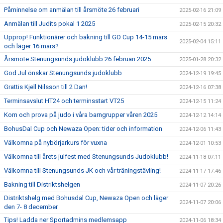
Påminnelse om anmälan till årsmöte 26 februari
2025-02-16 21:09
Anmälan till Judits pokal 1 2025
2025-02-15 20:32
Upprop! Funktionärer och bakning till GO Cup 14-15 mars
2025-02-04 15:11
och läger 16 mars?
Årsmöte Stenungsunds judoklubb 26 februari 2025
2025-01-28 20:32
God Jul önskar Stenungsunds judoklubb
2024-12-19 19:45
Grattis Kjell Nilsson till 2 Dan!
2024-12-16 07:38
Terminsavslut HT24 och terminsstart VT25
2024-12-15 11:24
Kom och prova på judo i våra barngrupper våren 2025
2024-12-12 14:14
BohusDal Cup och Newaza Open: tider och information
2024-12-06 11:43
Välkomna på nybörjarkurs för vuxna
2024-12-01 10:53
Välkomna till årets julfest med Stenungsunds Judoklubb!
2024-11-18 07:11
Välkomna till Stenungsunds JK och vår träningstävling!
2024-11-17 17:46
Bakning till Distriktshelgen
2024-11-07 20:26
Distriktshelg med Bohusdal Cup, Newaza Open och läger
2024-11-07 20:06
den 7- 8 december
Tips! Ladda ner Sportadmins medlemsapp
2024-11-06 18:34