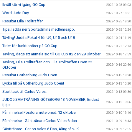
Ikväll kör vi igång GO Cup
2022-10-28 09:03
Word Judo Day
2022-10-27 16:21
Resultat Lilla Trollträffen
2022-10-25 19:20
Tips! ladda ner Sportadmins medlemsapp.
2022-10-25 12:24
Tävling! Judits Pokal 4 för U9, U15 och U18
2022-10-24 11:19
Tider för funktionärer på GO Cup
2022-10-21 12:13
Tävling, dags att anmäla sig till GO Cup #2 den 29 Oktober
2022-10-18 17:59
Tävling, Lilla Trollträffen och Lilla Trollträffen Open 22
2022-10-16 20:46
Oktober
Resultat Gothenburg Judo Open
2022-10-15 19:20
Lycka till på Gothenburg Judo Open!
2022-10-13 10:20
Stort tack till Carlos Vales!
2022-10-13 09:36
JUDO5 SAMTRÄNING GÖTEBORG 13 NOVEMBER, Endast
2022-10-12 10:06
tjejer
Påminnelse! Föräldramöte onsd. 12 oktober
2022-10-10 19:16
Påminnelse - Gästtränare Carlos Vales 6 dan
2022-10-09 18:43
Gästtränare - Carlos Vales 6 Dan, Alingsås JK
2022-10-09 17:55