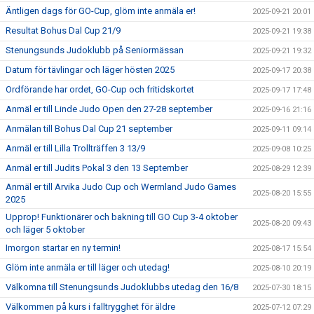
Äntligen dags för GO-Cup, glöm inte anmäla er!
2025-09-21 20:01
Resultat Bohus Dal Cup 21/9
2025-09-21 19:38
Stenungsunds Judoklubb på Seniormässan
2025-09-21 19:32
Datum för tävlingar och läger hösten 2025
2025-09-17 20:38
Ordförande har ordet, GO-Cup och fritidskortet
2025-09-17 17:48
Anmäl er till Linde Judo Open den 27-28 september
2025-09-16 21:16
Anmälan till Bohus Dal Cup 21 september
2025-09-11 09:14
Anmäl er till Lilla Trollträffen 3 13/9
2025-09-08 10:25
Anmäl er till Judits Pokal 3 den 13 September
2025-08-29 12:39
Anmäl er till Arvika Judo Cup och Wermland Judo Games
2025-08-20 15:55
2025
Upprop! Funktionärer och bakning till GO Cup 3-4 oktober
2025-08-20 09:43
och läger 5 oktober
Imorgon startar en ny termin!
2025-08-17 15:54
Glöm inte anmäla er till läger och utedag!
2025-08-10 20:19
Välkomna till Stenungsunds Judoklubbs utedag den 16/8
2025-07-30 18:15
Välkommen på kurs i falltrygghet för äldre
2025-07-12 07:29