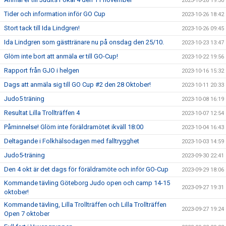
2023-10-26 19:30
Tider och information inför GO Cup
2023-10-26 18:42
Stort tack till Ida Lindgren!
2023-10-26 09:45
Ida Lindgren som gästtränare nu på onsdag den 25/10.
2023-10-23 13:47
Glöm inte bort att anmäla er till GO-Cup!
2023-10-22 19:56
Rapport från GJO i helgen
2023-10-16 15:32
Dags att anmäla sig till GO Cup #2 den 28 Oktober!
2023-10-11 20:33
Judo5 träning
2023-10-08 16:19
Resultat Lilla Trollträffen 4
2023-10-07 12:54
Påminnelse! Glöm inte föräldramötet ikväll 18:00
2023-10-04 16:43
Deltagande i Folkhälsodagen med falltrygghet
2023-10-03 14:59
Judo5-träning
2023-09-30 22:41
Den 4 okt är det dags för föräldramöte och inför GO-Cup
2023-09-29 18:06
Kommande tävling Göteborg Judo open och camp 14-15
2023-09-27 19:31
oktober!
Kommande tävling, Lilla Trollträffen och Lilla Trollträffen
2023-09-27 19:24
Open 7 oktober