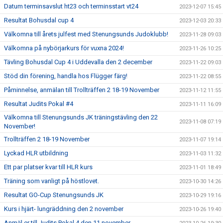
Datum terminsavslut ht23 och terminsstart vt24
2023-12-07 15:45
Resultat Bohusdal cup 4
2023-12-03 20:33
Välkomna till årets julfest med Stenungsunds Judoklubb!
2023-11-28 09:03
Välkomna på nybörjarkurs för vuxna 2024!
2023-11-26 10:25
Tävling Bohusdal Cup 4 i Uddevalla den 2 december
2023-11-22 09:03
Stöd din förening, handla hos Flügger färg!
2023-11-22 08:55
Påminnelse, anmälan till Trollträffen 2 18-19 November
2023-11-12 11:55
Resultat Judits Pokal #4
2023-11-11 16:09
Välkomna till Stenungsunds JK träningstävling den 22
2023-11-08 07:19
November!
Trollträffen 2 18-19 November
2023-11-07 19:14
Lyckad HLR utbildning
2023-11-03 11:32
Ett par platser kvar till HLR kurs
2023-11-01 18:49
Träning som vanligt på höstlovet.
2023-10-30 14:26
Resultat GO-Cup Stenungsunds JK
2023-10-29 19:16
Kurs i hjärt- lungräddning den 2 november
2023-10-26 19:40
Anmäl er till Judits Pokal 4 den 11 november