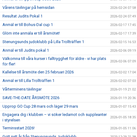
Vårens tävlingar på hemsidan
2026-02-24 07:58
Resultat Judits Pokal 1
2026-02-24 07:49
Anmäl er till Bohus-Dal cup 1
2026-02-17 17:45
Glöm inte anmäla er till årsmötet!
2026-02-17 17:39
Stenungsunds judoklubb på Lilla Trollträffen 1
2026-02-15 16:53
Anmäl er till Judits pokal 1
2026-02-06 09:19
Välkomna till våra kurser i falltrygghet för äldre - vi har plats
2026-02-06 07:09
för fler!
Kallelse till årsmöte den 25 februari 2026
2026-02-02 17:04
Anmäl er till Lilla Trollträffen 1
2026-02-02 07:03
Vårterminens tävlingar
2026-01-19 21:02
SAVE-THE-DATE ÅRSMÖTE 2026
2026-01-19 20:36
Upprop GO Cup 28 mars och läger 29 mars
2026-01-07 15:43
Engagera dig i klubben – vi söker ledamot och suppleanter
2026-01-05 18:35
i styrelsen
Terminsstart 2026!
2026-01-05 11:06
Gott nytt år från Stenungsunds Judoklubb
2025-12-29 21:38