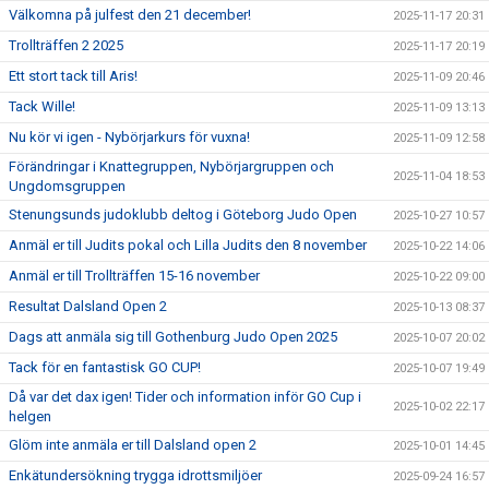
Välkomna på julfest den 21 december!
2025-11-17 20:31
Trollträffen 2 2025
2025-11-17 20:19
Ett stort tack till Aris!
2025-11-09 20:46
Tack Wille!
2025-11-09 13:13
Nu kör vi igen - Nybörjarkurs för vuxna!
2025-11-09 12:58
Förändringar i Knattegruppen, Nybörjargruppen och
2025-11-04 18:53
Ungdomsgruppen
Stenungsunds judoklubb deltog i Göteborg Judo Open
2025-10-27 10:57
Anmäl er till Judits pokal och Lilla Judits den 8 november
2025-10-22 14:06
Anmäl er till Trollträffen 15-16 november
2025-10-22 09:00
Resultat Dalsland Open 2
2025-10-13 08:37
Dags att anmäla sig till Gothenburg Judo Open 2025
2025-10-07 20:02
Tack för en fantastisk GO CUP!
2025-10-07 19:49
Då var det dax igen! Tider och information inför GO Cup i
2025-10-02 22:17
helgen
Glöm inte anmäla er till Dalsland open 2
2025-10-01 14:45
Enkätundersökning trygga idrottsmiljöer
2025-09-24 16:57