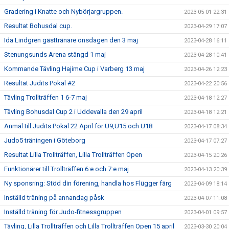
Gradering i Knatte och Nybörjargruppen.
2023-05-01 22:31
Resultat Bohusdal cup.
2023-04-29 17:07
Ida Lindgren gästtränare onsdagen den 3 maj
2023-04-28 16:11
Stenungsunds Arena stängd 1 maj
2023-04-28 10:41
Kommande Tävling Hajime Cup i Varberg 13 maj
2023-04-26 12:23
Resultat Judits Pokal #2
2023-04-22 20:56
Tävling Trollträffen 1 6-7 maj
2023-04-18 12:27
Tävling Bohusdal Cup 2 i Uddevalla den 29 april
2023-04-18 12:21
Anmäl till Judits Pokal 22 April för U9,U15 och U18
2023-04-17 08:34
Judo5 träningen i Göteborg
2023-04-17 07:27
Resultat Lilla Trollträffen, Lilla Trollträffen Open
2023-04-15 20:26
Funktionärer till Trollträffen 6:e och 7:e maj
2023-04-13 20:39
Ny sponsring: Stöd din förening, handla hos Flügger färg
2023-04-09 18:14
Inställd träning på annandag påsk
2023-04-07 11:08
Inställd träning för Judo-fitnessgruppen
2023-04-01 09:57
Tävling, Lilla Trollträffen och Lilla Trollträffen Open 15 april
2023-03-30 20:04