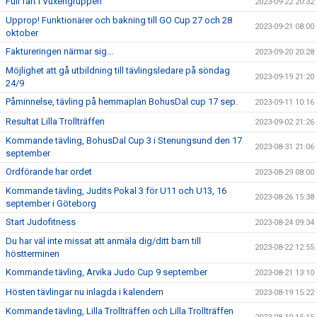
Full fart i Vuxengruppen
2023-09-22 20:32
Upprop! Funktionärer och bakning till GO Cup 27 och 28
2023-09-21 08:00
oktober
Faktureringen närmar sig...
2023-09-20 20:28
Möjlighet att gå utbildning till tävlingsledare på söndag
2023-09-19 21:20
24/9
Påminnelse, tävling på hemmaplan BohusDal cup 17 sep.
2023-09-11 10:16
Resultat Lilla Trollträffen
2023-09-02 21:26
Kommande tävling, BohusDal Cup 3 i Stenungsund den 17
2023-08-31 21:06
september
Ordförande har ordet
2023-08-29 08:00
Kommande tävling, Judits Pokal 3 för U11 och U13, 16
2023-08-26 15:38
september i Göteborg
Start Judofitness
2023-08-24 09:34
Du har väl inte missat att anmäla dig/ditt barn till
2023-08-22 12:55
höstterminen
Kommande tävling, Arvika Judo Cup 9 september
2023-08-21 13:10
Hösten tävlingar nu inlagda i kalendern
2023-08-19 15:22
Kommande tävling, Lilla Trollträffen och Lilla Trollträffen