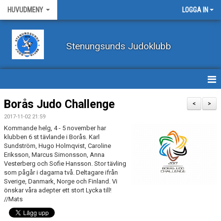
HUVUDMENY
LOGGA IN
Stenungsunds Judoklubb
HEM
Borås Judo Challenge
<
>
2017-11-02 21:59
FÖRBUNDSNYHETER
Kommande helg, 4 - 5 november har
klubben 6 st tävlande i Borås. Karl
BILDER
Sundström, Hugo Holmqvist, Caroline
Eriksson, Marcus Simonsson, Anna
Vesterberg och Sofie Hansson. Stor tävling
BÖRJA TRÄNA JUDO
som pågår i dagarna två. Deltagare ifrån
Sverige, Danmark, Norge och Finland. Vi
BLI MEDLEM
önskar våra adepter ett stort Lycka till!
//Mats
VECKOSCHEMA