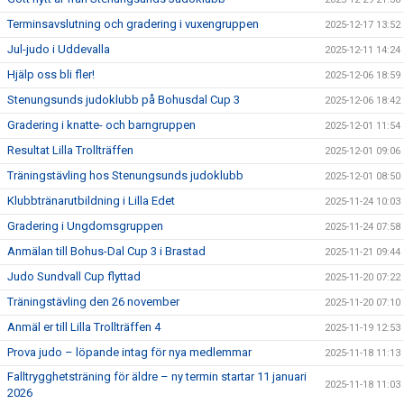
Terminsavslutning och gradering i vuxengruppen
2025-12-17 13:52
Jul-judo i Uddevalla
2025-12-11 14:24
Hjälp oss bli fler!
2025-12-06 18:59
Stenungsunds judoklubb på Bohusdal Cup 3
2025-12-06 18:42
Gradering i knatte- och barngruppen
2025-12-01 11:54
Resultat Lilla Trollträffen
2025-12-01 09:06
Träningstävling hos Stenungsunds judoklubb
2025-12-01 08:50
Klubbtränarutbildning i Lilla Edet
2025-11-24 10:03
Gradering i Ungdomsgruppen
2025-11-24 07:58
Anmälan till Bohus-Dal Cup 3 i Brastad
2025-11-21 09:44
Judo Sundvall Cup flyttad
2025-11-20 07:22
Träningstävling den 26 november
2025-11-20 07:10
Anmäl er till Lilla Trollträffen 4
2025-11-19 12:53
Prova judo – löpande intag för nya medlemmar
2025-11-18 11:13
Falltrygghetsträning för äldre – ny termin startar 11 januari
2025-11-18 11:03
2026