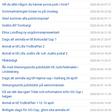
Vill du eller någon du känner prova judo i höst?
2025-06-30 07:21
Sommarträningen börjar nu på onsdag.
2025-06-29 22:00
Glad sommar alla judokompisar!
2025-06-02 07:11
Grattis Alf Tornberg!
2025-05-26 21:08
Elma Lundhag ny ungdomsrepresentant
2025-05-26 21:03
Dags att anmäla er till Bohusdal Cup 1
2025-04-27 20:47
Anmäl er till Lilla Trollträffen 2
2025-04-23 18:47
Anmäl er till Lilla Judits vår och Judits pokal 2
2025-04-23 18:29
Påskledigt
2025-04-13 20:31
Åk med Stenungsunds judoklubb till Judofestivalen i
2025-04-05 19:30
Lindesberg
Dags att anmäla sig till Hajime cup i Varberg 26 april!
2025-04-05 19:19
Stenungsunds judoklubb på seniormässan
2025-03-31 16:49
Då var det dax igen! Tider och information inför GO Cup i
2025-03-14 11:43
helgen
Anmäl er till Trollträffen 1 12-13 april
2025-03-04 19:02
Äntligen dags för GO-Cup, glöm inte anmäla er!
2025-03-03 20:49