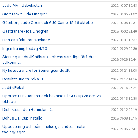
Judo-VM i Uzbekistan
2022-10-07 19:43
Stort tack till Ida Lindgren!
2022-10-05 21:32
Göteborg Judo Open och GJO Camp 15-16 oktober
2022-10-05 12:37
Gästtränare - Ida Lindgren
2022-10-02 21:40
Höstens fakturor skickade
2022-10-01 19:37
Ingen träning tisdag 4/10
2022-09-29 22:30
Stenungsunds JK hälsar klubbens samtliga föräldrar
2022-09-28 16:44
välkomna!
Ny huvudtränare för Stenungsunds JK
2022-09-21 16:08
Resultat Judits Pokal 3
2022-09-17 14:56
Judits Pokal
2022-09-16 23:24
Upprop! Funktionärer och bakning till GO Cup 28 och 29
2022-09-13 10:38
oktober
Distriktsrandori Bohuslän-Dal
2022-09-12 22:19
Bohus Dal Cup inställd!
2022-09-08 10:15
Uppdatering och påminnelse gällande anmälan
2022-09-06 20:41
tävling/läger.