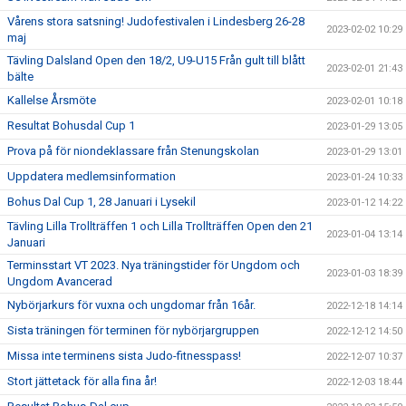
Vårens stora satsning! Judofestivalen i Lindesberg 26-28
2023-02-02 10:29
maj
Tävling Dalsland Open den 18/2, U9-U15 Från gult till blått
2023-02-01 21:43
bälte
Kallelse Årsmöte
2023-02-01 10:18
Resultat Bohusdal Cup 1
2023-01-29 13:05
Prova på för niondeklassare från Stenungskolan
2023-01-29 13:01
Uppdatera medlemsinformation
2023-01-24 10:33
Bohus Dal Cup 1, 28 Januari i Lysekil
2023-01-12 14:22
Tävling Lilla Trollträffen 1 och Lilla Trollträffen Open den 21
2023-01-04 13:14
Januari
Terminsstart VT 2023. Nya träningstider för Ungdom och
2023-01-03 18:39
Ungdom Avancerad
Nybörjarkurs för vuxna och ungdomar från 16år.
2022-12-18 14:14
Sista träningen för terminen för nybörjargruppen
2022-12-12 14:50
Missa inte terminens sista Judo-fitnesspass!
2022-12-07 10:37
Stort jättetack för alla fina år!
2022-12-03 18:44