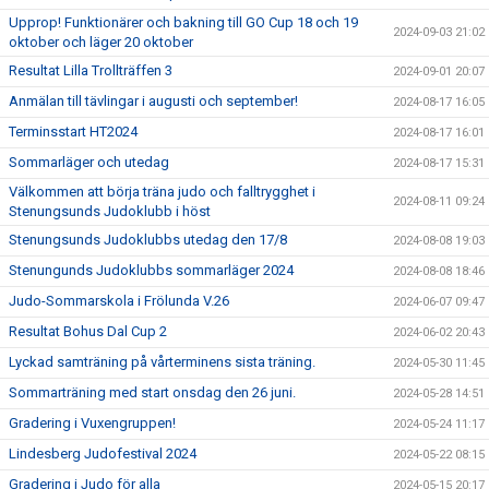
Upprop! Funktionärer och bakning till GO Cup 18 och 19
2024-09-03 21:02
oktober och läger 20 oktober
Resultat Lilla Trollträffen 3
2024-09-01 20:07
Anmälan till tävlingar i augusti och september!
2024-08-17 16:05
Terminsstart HT2024
2024-08-17 16:01
Sommarläger och utedag
2024-08-17 15:31
Välkommen att börja träna judo och falltrygghet i
2024-08-11 09:24
Stenungsunds Judoklubb i höst
Stenungsunds Judoklubbs utedag den 17/8
2024-08-08 19:03
Stenungunds Judoklubbs sommarläger 2024
2024-08-08 18:46
Judo-Sommarskola i Frölunda V.26
2024-06-07 09:47
Resultat Bohus Dal Cup 2
2024-06-02 20:43
Lyckad samträning på vårterminens sista träning.
2024-05-30 11:45
Sommarträning med start onsdag den 26 juni.
2024-05-28 14:51
Gradering i Vuxengruppen!
2024-05-24 11:17
Lindesberg Judofestival 2024
2024-05-22 08:15
Gradering i Judo för alla
2024-05-15 20:17