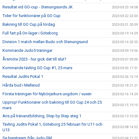
Resultat vid GO-cup - Stenungsunds JK
2023-03-25 18:58
Tider för funktionärer på GO Cup
2023-03-22 22:03
Bakning till GO Cup på lördag
2023-03-21 20:09
Full fart på On-läger i Göteborg
2023-03-19 14:29
Division 1 match mellan Budo och Stenungsund
2023-03-14 20:55
Kommande Judo5 träningar
2023-03-09 19:56
Årsmöte 2023 - hur gick det till slut?
2023-03-07 09:00
Kommande tävling GO Cup #1, 25 mars
2023-03-05 17:31
Resultat Judits Pokal 1
2023-02-26 15:14
Hårda bud i Mellerud
2023-02-18 21:21
Första träningen för Nybörjarkurs ungdom / vuxen
2023-02-16 14:24
Upprop! Funktionärer och bakning till GO Cup 24 och 25
2023-02-15 19:10
mars
Aris på tränarutbildning, Step by Step steg 1
2023-02-13 10:50
Tävling Judits Pokal 1, Göteborg 25 februari för U11 och
2023-02-08 14:52
U13
Se livestream från Judo-SM
2023-02-04 11:21