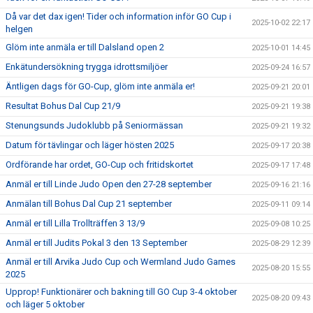
Då var det dax igen! Tider och information inför GO Cup i
2025-10-02 22:17
helgen
Glöm inte anmäla er till Dalsland open 2
2025-10-01 14:45
Enkätundersökning trygga idrottsmiljöer
2025-09-24 16:57
Äntligen dags för GO-Cup, glöm inte anmäla er!
2025-09-21 20:01
Resultat Bohus Dal Cup 21/9
2025-09-21 19:38
Stenungsunds Judoklubb på Seniormässan
2025-09-21 19:32
Datum för tävlingar och läger hösten 2025
2025-09-17 20:38
Ordförande har ordet, GO-Cup och fritidskortet
2025-09-17 17:48
Anmäl er till Linde Judo Open den 27-28 september
2025-09-16 21:16
Anmälan till Bohus Dal Cup 21 september
2025-09-11 09:14
Anmäl er till Lilla Trollträffen 3 13/9
2025-09-08 10:25
Anmäl er till Judits Pokal 3 den 13 September
2025-08-29 12:39
Anmäl er till Arvika Judo Cup och Wermland Judo Games
2025-08-20 15:55
2025
Upprop! Funktionärer och bakning till GO Cup 3-4 oktober
2025-08-20 09:43
och läger 5 oktober