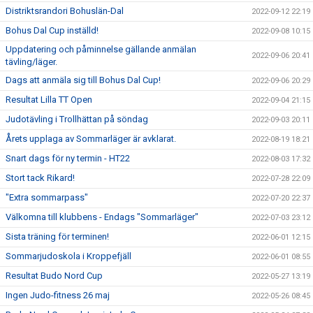
Distriktsrandori Bohuslän-Dal
2022-09-12 22:19
Bohus Dal Cup inställd!
2022-09-08 10:15
Uppdatering och påminnelse gällande anmälan
2022-09-06 20:41
tävling/läger.
Dags att anmäla sig till Bohus Dal Cup!
2022-09-06 20:29
Resultat Lilla TT Open
2022-09-04 21:15
Judotävling i Trollhättan på söndag
2022-09-03 20:11
Årets upplaga av Sommarläger är avklarat.
2022-08-19 18:21
Snart dags för ny termin - HT22
2022-08-03 17:32
Stort tack Rikard!
2022-07-28 22:09
"Extra sommarpass"
2022-07-20 22:37
Välkomna till klubbens - Endags "Sommarläger"
2022-07-03 23:12
Sista träning för terminen!
2022-06-01 12:15
Sommarjudoskola i Kroppefjäll
2022-06-01 08:55
Resultat Budo Nord Cup
2022-05-27 13:19
Ingen Judo-fitness 26 maj
2022-05-26 08:45