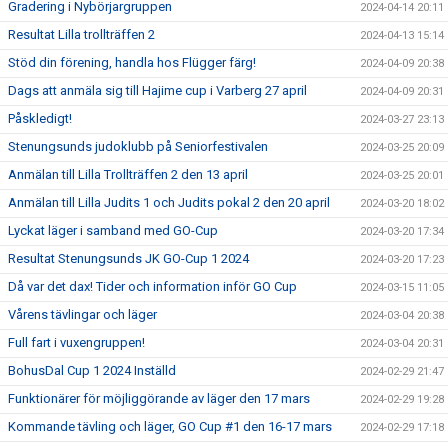
Gradering i Nybörjargruppen
2024-04-14 20:11
Resultat Lilla trollträffen 2
2024-04-13 15:14
Stöd din förening, handla hos Flügger färg!
2024-04-09 20:38
Dags att anmäla sig till Hajime cup i Varberg 27 april
2024-04-09 20:31
Påskledigt!
2024-03-27 23:13
Stenungsunds judoklubb på Seniorfestivalen
2024-03-25 20:09
Anmälan till Lilla Trollträffen 2 den 13 april
2024-03-25 20:01
Anmälan till Lilla Judits 1 och Judits pokal 2 den 20 april
2024-03-20 18:02
Lyckat läger i samband med GO-Cup
2024-03-20 17:34
Resultat Stenungsunds JK GO-Cup 1 2024
2024-03-20 17:23
Då var det dax! Tider och information inför GO Cup
2024-03-15 11:05
Vårens tävlingar och läger
2024-03-04 20:38
Full fart i vuxengruppen!
2024-03-04 20:31
BohusDal Cup 1 2024 Inställd
2024-02-29 21:47
Funktionärer för möjliggörande av läger den 17 mars
2024-02-29 19:28
Kommande tävling och läger, GO Cup #1 den 16-17 mars
2024-02-29 17:18