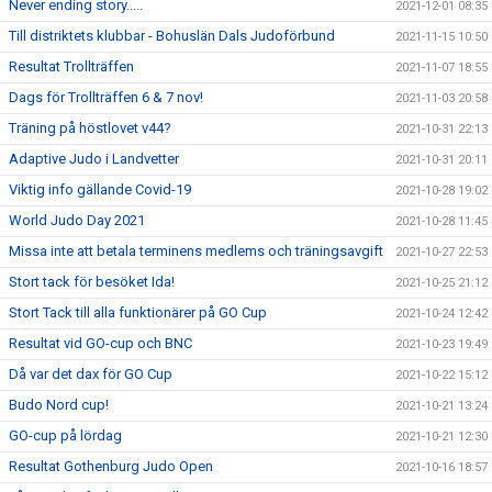
Never ending story.....
2021-12-01 08:35
Till distriktets klubbar - Bohuslän Dals Judoförbund
2021-11-15 10:50
Resultat Trollträffen
2021-11-07 18:55
Dags för Trollträffen 6 & 7 nov!
2021-11-03 20:58
Träning på höstlovet v44?
2021-10-31 22:13
Adaptive Judo i Landvetter
2021-10-31 20:11
Viktig info gällande Covid-19
2021-10-28 19:02
World Judo Day 2021
2021-10-28 11:45
Missa inte att betala terminens medlems och träningsavgift
2021-10-27 22:53
Stort tack för besöket Ida!
2021-10-25 21:12
Stort Tack till alla funktionärer på GO Cup
2021-10-24 12:42
Resultat vid GO-cup och BNC
2021-10-23 19:49
Då var det dax för GO Cup
2021-10-22 15:12
Budo Nord cup!
2021-10-21 13:24
GO-cup på lördag
2021-10-21 12:30
Resultat Gothenburg Judo Open
2021-10-16 18:57