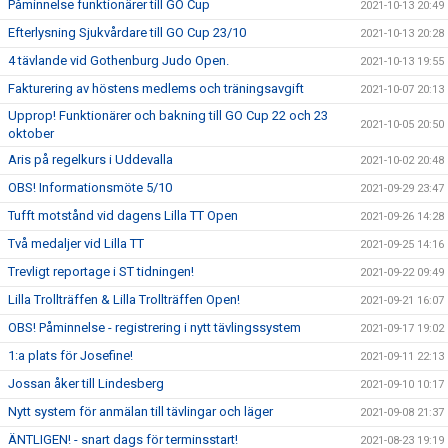
Påminnelse funktionärer till GO Cup
2021-10-13 20:49
Efterlysning Sjukvårdare till GO Cup 23/10
2021-10-13 20:28
4 tävlande vid Gothenburg Judo Open.
2021-10-13 19:55
Fakturering av höstens medlems och träningsavgift
2021-10-07 20:13
Upprop! Funktionärer och bakning till GO Cup 22 och 23
2021-10-05 20:50
oktober
Aris på regelkurs i Uddevalla
2021-10-02 20:48
OBS! Informationsmöte 5/10
2021-09-29 23:47
Tufft motstånd vid dagens Lilla TT Open
2021-09-26 14:28
Två medaljer vid Lilla TT
2021-09-25 14:16
Trevligt reportage i ST tidningen!
2021-09-22 09:49
Lilla Trollträffen & Lilla Trollträffen Open!
2021-09-21 16:07
OBS! Påminnelse - registrering i nytt tävlingssystem
2021-09-17 19:02
1:a plats för Josefine!
2021-09-11 22:13
Jossan åker till Lindesberg
2021-09-10 10:17
Nytt system för anmälan till tävlingar och läger
2021-09-08 21:37
ÄNTLIGEN! - snart dags för terminsstart!
2021-08-23 19:19