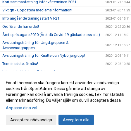
Kort sammanfattning inför vårterminen 2021
2021-01-21 18:44
Viktigt! - Uppdatera medlemsinformation!
2021-01-20 11:23
Info angående träningsstart VT-21
2021-01-06 15:11
Ordförande har ordet!
2020-12-22 20:36
Årets pristagare 2020 (Året då Covid-19 gäckade oss alla)
2020-12-11 18:01
Avslutningsträning för Ungd.gruppen &
2020-12-11 15:27
Avanceradgruppen.
Avslutningsträning för Knatte och Nybörjargrupp!
2020-12-06 19:11
Terminsslutet är nära!
2020-12-05 10:55
Missa inte klubbens Träningsbingo!
2020-12-01 21:48
Ny uppdaterad info kring Covid-19 och vår träning HT-20!
2020-11-24 21:02
För att hemsidan ska fungera korrekt använder vi nödvändiga
Ny info angående träning och träningstider!
cookies från SportAdmin. Dessa går inte att stänga av.
2020-11-03 17:20
Föreningen kan också använda frivilliga cookies, t.ex. för statistik
Uppdaterad info kring Covid-19
2020-10-31 12:32
eller marknadsföring. Du väljer själv om du vill acceptera dessa.
Beslut om skärpta allmänna råd!
2020-10-29 15:45
Anpassa dina val
Träning på Höstlovet?
2020-10-25 22:09
Acceptera nödvändiga
Acceptera alla
Resultat Bohus-dal Cup
2020-10-04 13:30
Resultat Kroppefjällskampen
2020-09-27 18:24