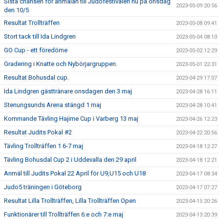
Sista chansen för anmälan till Judofestivalen nu på onsdag
2023-05-09 20:56
den 10/5
Resultat Trollträffen
2023-05-08 09:41
Stort tack till Ida Lindgren
2023-05-04 08:10
GO Cup - ett föredöme
2023-05-02 12:29
Gradering i Knatte och Nybörjargruppen.
2023-05-01 22:31
Resultat Bohusdal cup.
2023-04-29 17:07
Ida Lindgren gästtränare onsdagen den 3 maj
2023-04-28 16:11
Stenungsunds Arena stängd 1 maj
2023-04-28 10:41
Kommande Tävling Hajime Cup i Varberg 13 maj
2023-04-26 12:23
Resultat Judits Pokal #2
2023-04-22 20:56
Tävling Trollträffen 1 6-7 maj
2023-04-18 12:27
Tävling Bohusdal Cup 2 i Uddevalla den 29 april
2023-04-18 12:21
Anmäl till Judits Pokal 22 April för U9,U15 och U18
2023-04-17 08:34
Judo5 träningen i Göteborg
2023-04-17 07:27
Resultat Lilla Trollträffen, Lilla Trollträffen Open
2023-04-15 20:26
Funktionärer till Trollträffen 6:e och 7:e maj
2023-04-13 20:39