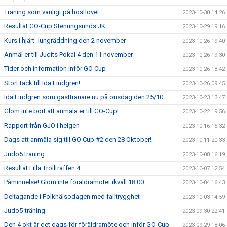
Träning som vanligt på höstlovet.
2023-10-30 14:26
Resultat GO-Cup Stenungsunds JK
2023-10-29 19:16
Kurs i hjärt- lungräddning den 2 november
2023-10-26 19:40
Anmäl er till Judits Pokal 4 den 11 november
2023-10-26 19:30
Tider och information inför GO Cup
2023-10-26 18:42
Stort tack till Ida Lindgren!
2023-10-26 09:45
Ida Lindgren som gästtränare nu på onsdag den 25/10.
2023-10-23 13:47
Glöm inte bort att anmäla er till GO-Cup!
2023-10-22 19:56
Rapport från GJO i helgen
2023-10-16 15:32
Dags att anmäla sig till GO Cup #2 den 28 Oktober!
2023-10-11 20:33
Judo5 träning
2023-10-08 16:19
Resultat Lilla Trollträffen 4
2023-10-07 12:54
Påminnelse! Glöm inte föräldramötet ikväll 18:00
2023-10-04 16:43
Deltagande i Folkhälsodagen med falltrygghet
2023-10-03 14:59
Judo5-träning
2023-09-30 22:41
Den 4 okt är det dags för föräldramöte och inför GO-Cup
2023-09-29 18:06