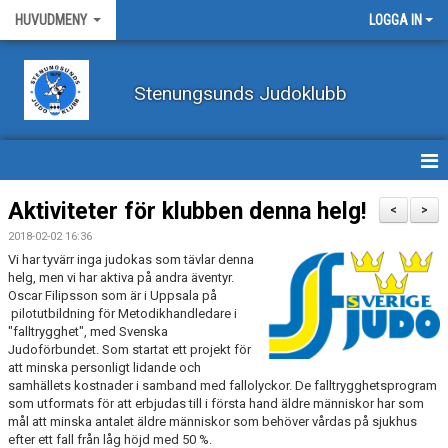
HUVUDMENY
LOGGA IN
Stenungsunds Judoklubb
HEM
Aktiviteter för klubben denna helg!
<
>
2018-02-02 16:36
FÖRBUNDSNYHETER
Vi har tyvärr inga judokas som tävlar denna
helg, men vi har aktiva på andra äventyr.
BILDER
Oscar Filipsson som är i Uppsala på
pilotutbildning för Metodikhandledare i
"falltrygghet", med Svenska
BÖRJA TRÄNA JUDO
Judoförbundet. Som startat ett projekt för
att minska personligt lidande och
BLI MEDLEM
samhällets kostnader i samband med fallolyckor. De falltrygghetsprogram
som utformats för att erbjudas till i första hand äldre människor har som
VECKOSCHEMA
mål att minska antalet äldre människor som behöver vårdas på sjukhus
efter ett fall från låg höjd med 50 %.