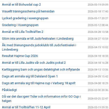
Anmäl er till Bohusdal cup 2
2026-05-19 09:09
Visuellt träningsschema på hemsidan
2026-05-18 17:40
Lyckad gradering i vuxengruppen
2026-05-17 20:27
Gradering i Vuxengruppen
2026-05-12 08:44
Anmäl er till Lilla Trollträffen 2
2026-04-28 13:58
Glöm inte anmäla er till Judofestivalen i Lindesberg
2026-04-27 10:59
Åk med Stenungsunds judoklubb till Judofestivalen i
2026-04-19 10:02
Lindesberg
Resultat Hajime Cup 2026
2026-04-18 18:33
Anmäl er till Lilla Judits vår och Judits pokal 2
2026-04-18 16:28
Kartläggning barn och ungas delaktighet och inflytande
2026-04-13 13:06
Dags att anmäla sig till Dalsland Open 1
2026-04-09 15:42
Dags att anmäla sig till Hajime cup i Varberg 18 april!
2026-04-08 18:29
Påskledigt
2026-03-30 20:36
Då var det dax igen! Tider och information inför GO Cup i
2026-03-25 22:47
helgen
Anmäl er till Trollträffen 11-12 April
2026-03-19 09:35