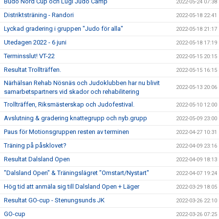
Budo Nord Cup och Lugi Judo Camp
2022-05-24 07:38
Distriktsträning - Randori
2022-05-18 22:41
Lyckad gradering i gruppen "Judo för alla"
2022-05-18 21:17
Utedagen 2022 - 6 juni
2022-05-18 17:19
Terminsslut! VT-22
2022-05-15 20:15
Resultat Trollträffen.
2022-05-15 16:15
Närhälsan Rehab Nösnäs och Judoklubben har nu blivit
2022-05-13 20:06
samarbetspartners vid skador och rehabilitering
Trollträffen, Riksmästerskap och Judofestival.
2022-05-10 12:00
Avslutning & gradering knattegrupp och nyb.grupp
2022-05-09 23:00
Paus för Motionsgruppen resten av terminen
2022-04-27 10:31
Träning på påsklovet?
2022-04-09 23:16
Resultat Dalsland Open
2022-04-09 18:13
"Dalsland Open" & Träningslägret "Omstart/Nystart"
2022-04-07 19:24
Hög tid att anmäla sig till Dalsland Open + Läger
2022-03-29 18:05
Resultat GO-cup - Stenungsunds JK
2022-03-26 22:10
GO-cup
2022-03-26 07:25