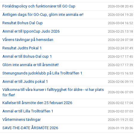
Föräldrapolicy och funktionärer till GO Cup
2026-03-08 20:45
Äntligen dags för GO-Cup, glöm inte anmäla er!
2026-03-04 19:20
Resultat Bohus Dal Cup
2026-03-04 16:52
Anmäl er till IpponCup Judo 2026
2026-02-25 13:18
Vårens tävlingar på hemsidan
2026-02-24 07:58
Resultat Judits Pokal 1
2026-02-24 07:49
Anmäl er till Bohus-Dal cup 1
2026-02-17 17:45
Glöm inte anmäla er till årsmötet!
2026-02-17 17:39
Stenungsunds judoklubb på Lilla Trollträffen 1
2026-02-15 16:53
Anmäl er till Judits pokal 1
2026-02-06 09:19
Välkomna till våra kurser i falltrygghet för äldre - vi har plats
2026-02-06 07:09
för fler!
Kallelse till årsmöte den 25 februari 2026
2026-02-02 17:04
Anmäl er till Lilla Trollträffen 1
2026-02-02 07:03
Vårterminens tävlingar
2026-01-19 21:02
SAVE-THE-DATE ÅRSMÖTE 2026
2026-01-19 20:36