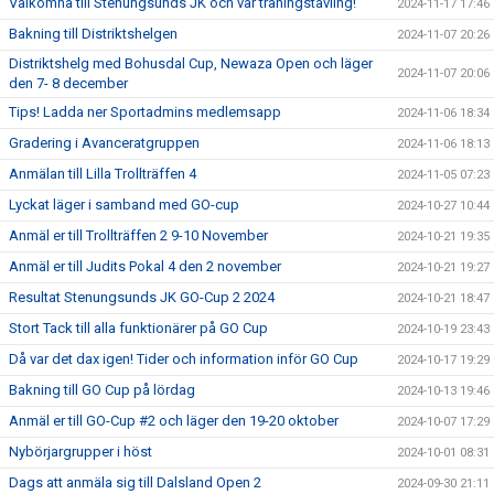
Välkomna till Stenungsunds JK och vår träningstävling!
2024-11-17 17:46
Bakning till Distriktshelgen
2024-11-07 20:26
Distriktshelg med Bohusdal Cup, Newaza Open och läger
2024-11-07 20:06
den 7- 8 december
Tips! Ladda ner Sportadmins medlemsapp
2024-11-06 18:34
Gradering i Avanceratgruppen
2024-11-06 18:13
Anmälan till Lilla Trollträffen 4
2024-11-05 07:23
Lyckat läger i samband med GO-cup
2024-10-27 10:44
Anmäl er till Trollträffen 2 9-10 November
2024-10-21 19:35
Anmäl er till Judits Pokal 4 den 2 november
2024-10-21 19:27
Resultat Stenungsunds JK GO-Cup 2 2024
2024-10-21 18:47
Stort Tack till alla funktionärer på GO Cup
2024-10-19 23:43
Då var det dax igen! Tider och information inför GO Cup
2024-10-17 19:29
Bakning till GO Cup på lördag
2024-10-13 19:46
Anmäl er till GO-Cup #2 och läger den 19-20 oktober
2024-10-07 17:29
Nybörjargrupper i höst
2024-10-01 08:31
Dags att anmäla sig till Dalsland Open 2
2024-09-30 21:11