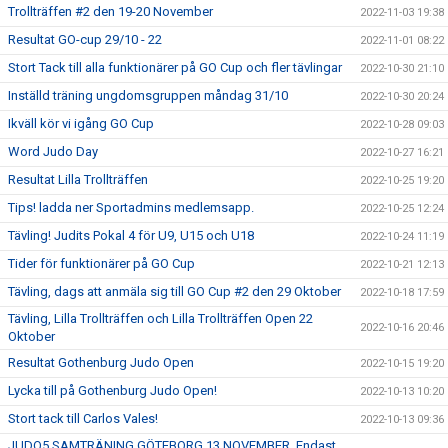
Trollträffen #2 den 19-20 November
2022-11-03 19:38
Resultat GO-cup 29/10 - 22
2022-11-01 08:22
Stort Tack till alla funktionärer på GO Cup och fler tävlingar
2022-10-30 21:10
Inställd träning ungdomsgruppen måndag 31/10
2022-10-30 20:24
Ikväll kör vi igång GO Cup
2022-10-28 09:03
Word Judo Day
2022-10-27 16:21
Resultat Lilla Trollträffen
2022-10-25 19:20
Tips! ladda ner Sportadmins medlemsapp.
2022-10-25 12:24
Tävling! Judits Pokal 4 för U9, U15 och U18
2022-10-24 11:19
Tider för funktionärer på GO Cup
2022-10-21 12:13
Tävling, dags att anmäla sig till GO Cup #2 den 29 Oktober
2022-10-18 17:59
Tävling, Lilla Trollträffen och Lilla Trollträffen Open 22
2022-10-16 20:46
Oktober
Resultat Gothenburg Judo Open
2022-10-15 19:20
Lycka till på Gothenburg Judo Open!
2022-10-13 10:20
Stort tack till Carlos Vales!
2022-10-13 09:36
JUDO5 SAMTRÄNING GÖTEBORG 13 NOVEMBER, Endast