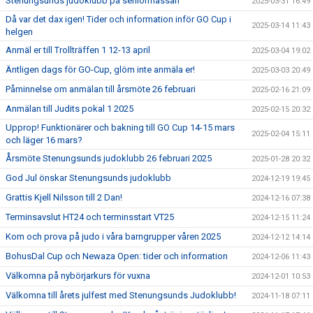
Stenungsunds judoklubb på seniormässan
2025-03-31 16:49
Då var det dax igen! Tider och information inför GO Cup i
2025-03-14 11:43
helgen
Anmäl er till Trollträffen 1 12-13 april
2025-03-04 19:02
Äntligen dags för GO-Cup, glöm inte anmäla er!
2025-03-03 20:49
Påminnelse om anmälan till årsmöte 26 februari
2025-02-16 21:09
Anmälan till Judits pokal 1 2025
2025-02-15 20:32
Upprop! Funktionärer och bakning till GO Cup 14-15 mars
2025-02-04 15:11
och läger 16 mars?
Årsmöte Stenungsunds judoklubb 26 februari 2025
2025-01-28 20:32
God Jul önskar Stenungsunds judoklubb
2024-12-19 19:45
Grattis Kjell Nilsson till 2 Dan!
2024-12-16 07:38
Terminsavslut HT24 och terminsstart VT25
2024-12-15 11:24
Kom och prova på judo i våra barngrupper våren 2025
2024-12-12 14:14
BohusDal Cup och Newaza Open: tider och information
2024-12-06 11:43
Välkomna på nybörjarkurs för vuxna
2024-12-01 10:53
Välkomna till årets julfest med Stenungsunds Judoklubb!
2024-11-18 07:11