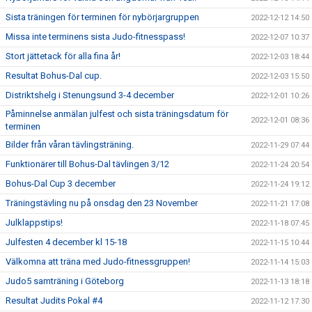
Sista träningen för terminen för nybörjargruppen
2022-12-12 14:50
Missa inte terminens sista Judo-fitnesspass!
2022-12-07 10:37
Stort jättetack för alla fina år!
2022-12-03 18:44
Resultat Bohus-Dal cup.
2022-12-03 15:50
Distriktshelg i Stenungsund 3-4 december
2022-12-01 10:26
Påminnelse anmälan julfest och sista träningsdatum för
2022-12-01 08:36
terminen
Bilder från våran tävlingsträning.
2022-11-29 07:44
Funktionärer till Bohus-Dal tävlingen 3/12
2022-11-24 20:54
Bohus-Dal Cup 3 december
2022-11-24 19:12
Träningstävling nu på onsdag den 23 November
2022-11-21 17:08
Julklappstips!
2022-11-18 07:45
Julfesten 4 december kl 15-18
2022-11-15 10:44
Välkomna att träna med Judo-fitnessgruppen!
2022-11-14 15:03
Judo5 samträning i Göteborg
2022-11-13 18:18
Resultat Judits Pokal #4
2022-11-12 17:30