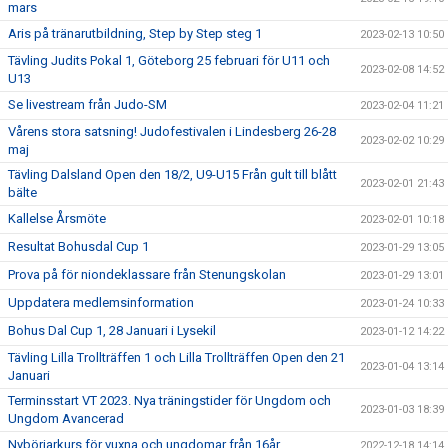
mars
Aris på tränarutbildning, Step by Step steg 1
2023-02-13 10:50
Tävling Judits Pokal 1, Göteborg 25 februari för U11 och
2023-02-08 14:52
U13
Se livestream från Judo-SM
2023-02-04 11:21
Vårens stora satsning! Judofestivalen i Lindesberg 26-28
2023-02-02 10:29
maj
Tävling Dalsland Open den 18/2, U9-U15 Från gult till blått
2023-02-01 21:43
bälte
Kallelse Årsmöte
2023-02-01 10:18
Resultat Bohusdal Cup 1
2023-01-29 13:05
Prova på för niondeklassare från Stenungskolan
2023-01-29 13:01
Uppdatera medlemsinformation
2023-01-24 10:33
Bohus Dal Cup 1, 28 Januari i Lysekil
2023-01-12 14:22
Tävling Lilla Trollträffen 1 och Lilla Trollträffen Open den 21
2023-01-04 13:14
Januari
Terminsstart VT 2023. Nya träningstider för Ungdom och
2023-01-03 18:39
Ungdom Avancerad
Nybörjarkurs för vuxna och ungdomar från 16år.
2022-12-18 14:14