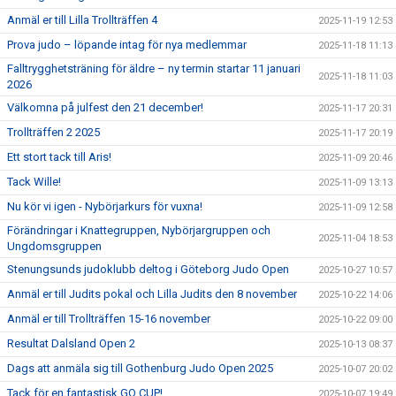
Anmäl er till Lilla Trollträffen 4
2025-11-19 12:53
Prova judo – löpande intag för nya medlemmar
2025-11-18 11:13
Falltrygghetsträning för äldre – ny termin startar 11 januari
2025-11-18 11:03
2026
Välkomna på julfest den 21 december!
2025-11-17 20:31
Trollträffen 2 2025
2025-11-17 20:19
Ett stort tack till Aris!
2025-11-09 20:46
Tack Wille!
2025-11-09 13:13
Nu kör vi igen - Nybörjarkurs för vuxna!
2025-11-09 12:58
Förändringar i Knattegruppen, Nybörjargruppen och
2025-11-04 18:53
Ungdomsgruppen
Stenungsunds judoklubb deltog i Göteborg Judo Open
2025-10-27 10:57
Anmäl er till Judits pokal och Lilla Judits den 8 november
2025-10-22 14:06
Anmäl er till Trollträffen 15-16 november
2025-10-22 09:00
Resultat Dalsland Open 2
2025-10-13 08:37
Dags att anmäla sig till Gothenburg Judo Open 2025
2025-10-07 20:02
Tack för en fantastisk GO CUP!
2025-10-07 19:49