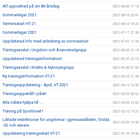
Alf uppvaktad på sin 80-årsdag
2021-08-20 17:15
Sommarläger 2021
2021-08-16 22:41
Terminsstart HT-21
2021-08-13 10:23
Sommarläger 2021
2021-07-17 21:30
Uppdaterad info med anledning av coronavirus!
2021-07-01 17:24
Träningsavslut i Ungdom och Avanceradgrupp
2021-06-02 21:14
Uppdaterad träningsinformation!
2021-05-31 22:15
Träningsavslut i Knatte & Nybörjargrupp.
2021-05-30 21:50
Ny träningsinformation VT-21
2021-04-22 21:38
Träningsuppdatering - April, VT-2021
2021-04-12 16:35
Träningsuppehåll i påsk!
2021-03-29 20:52
Alla måste hjälpa till .....
2021-03-03 12:52
Träning på Sportlovet?
2021-02-12 19:21
Lättade restriktioner för ungdomar i gymnasieåldern, födda
2021-02-05 19:33
-02 och senare.
Uppdatering träningsstart VT-21
2021-01-25 19:26