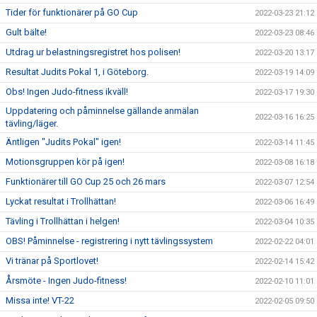
Tider för funktionärer på GO Cup
2022-03-23 21:12
Gult bälte!
2022-03-23 08:46
Utdrag ur belastningsregistret hos polisen!
2022-03-20 13:17
Resultat Judits Pokal 1, i Göteborg.
2022-03-19 14:09
Obs! Ingen Judo-fitness ikväll!
2022-03-17 19:30
Uppdatering och påminnelse gällande anmälan
2022-03-16 16:25
tävling/läger.
Äntligen "Judits Pokal" igen!
2022-03-14 11:45
Motionsgruppen kör på igen!
2022-03-08 16:18
Funktionärer till GO Cup 25 och 26 mars
2022-03-07 12:54
Lyckat resultat i Trollhättan!
2022-03-06 16:49
Tävling i Trollhättan i helgen!
2022-03-04 10:35
OBS! Påminnelse - registrering i nytt tävlingssystem
2022-02-22 04:01
Vi tränar på Sportlovet!
2022-02-14 15:42
Årsmöte - Ingen Judo-fitness!
2022-02-10 11:01
Missa inte! VT-22
2022-02-05 09:50