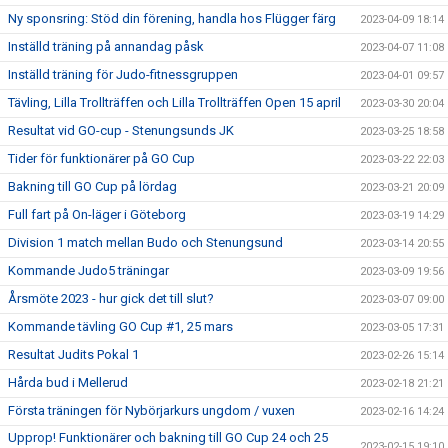
Ny sponsring: Stöd din förening, handla hos Flügger färg
2023-04-09 18:14
Inställd träning på annandag påsk
2023-04-07 11:08
Inställd träning för Judo-fitnessgruppen
2023-04-01 09:57
Tävling, Lilla Trollträffen och Lilla Trollträffen Open 15 april
2023-03-30 20:04
Resultat vid GO-cup - Stenungsunds JK
2023-03-25 18:58
Tider för funktionärer på GO Cup
2023-03-22 22:03
Bakning till GO Cup på lördag
2023-03-21 20:09
Full fart på On-läger i Göteborg
2023-03-19 14:29
Division 1 match mellan Budo och Stenungsund
2023-03-14 20:55
Kommande Judo5 träningar
2023-03-09 19:56
Årsmöte 2023 - hur gick det till slut?
2023-03-07 09:00
Kommande tävling GO Cup #1, 25 mars
2023-03-05 17:31
Resultat Judits Pokal 1
2023-02-26 15:14
Hårda bud i Mellerud
2023-02-18 21:21
Första träningen för Nybörjarkurs ungdom / vuxen
2023-02-16 14:24
Upprop! Funktionärer och bakning till GO Cup 24 och 25
2023-02-15 19:10