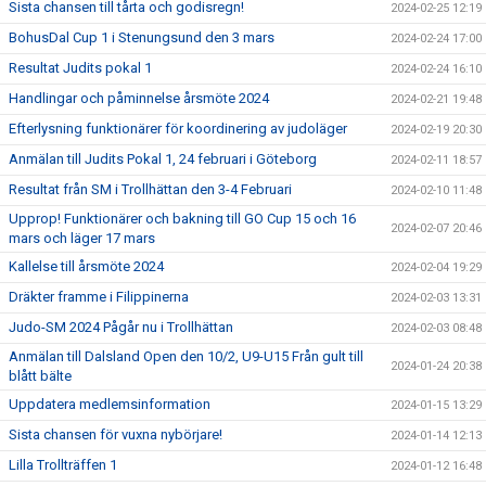
Sista chansen till tårta och godisregn!
2024-02-25 12:19
BohusDal Cup 1 i Stenungsund den 3 mars
2024-02-24 17:00
Resultat Judits pokal 1
2024-02-24 16:10
Handlingar och påminnelse årsmöte 2024
2024-02-21 19:48
Efterlysning funktionärer för koordinering av judoläger
2024-02-19 20:30
Anmälan till Judits Pokal 1, 24 februari i Göteborg
2024-02-11 18:57
Resultat från SM i Trollhättan den 3-4 Februari
2024-02-10 11:48
Upprop! Funktionärer och bakning till GO Cup 15 och 16
2024-02-07 20:46
mars och läger 17 mars
Kallelse till årsmöte 2024
2024-02-04 19:29
Dräkter framme i Filippinerna
2024-02-03 13:31
Judo-SM 2024 Pågår nu i Trollhättan
2024-02-03 08:48
Anmälan till Dalsland Open den 10/2, U9-U15 Från gult till
2024-01-24 20:38
blått bälte
Uppdatera medlemsinformation
2024-01-15 13:29
Sista chansen för vuxna nybörjare!
2024-01-14 12:13
Lilla Trollträffen 1
2024-01-12 16:48