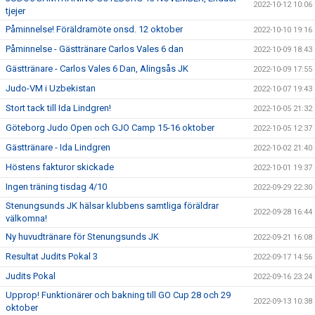
2022-10-12 10:06
tjejer
Påminnelse! Föräldramöte onsd. 12 oktober
2022-10-10 19:16
Påminnelse - Gästtränare Carlos Vales 6 dan
2022-10-09 18:43
Gästtränare - Carlos Vales 6 Dan, Alingsås JK
2022-10-09 17:55
Judo-VM i Uzbekistan
2022-10-07 19:43
Stort tack till Ida Lindgren!
2022-10-05 21:32
Göteborg Judo Open och GJO Camp 15-16 oktober
2022-10-05 12:37
Gästtränare - Ida Lindgren
2022-10-02 21:40
Höstens fakturor skickade
2022-10-01 19:37
Ingen träning tisdag 4/10
2022-09-29 22:30
Stenungsunds JK hälsar klubbens samtliga föräldrar
2022-09-28 16:44
välkomna!
Ny huvudtränare för Stenungsunds JK
2022-09-21 16:08
Resultat Judits Pokal 3
2022-09-17 14:56
Judits Pokal
2022-09-16 23:24
Upprop! Funktionärer och bakning till GO Cup 28 och 29
2022-09-13 10:38
oktober