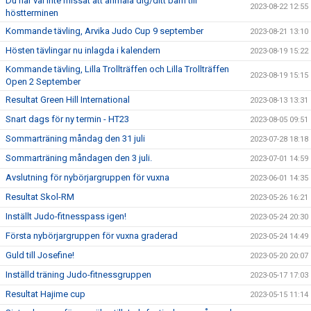
Du har väl inte missat att anmäla dig/ditt barn till
2023-08-22 12:55
höstterminen
Kommande tävling, Arvika Judo Cup 9 september
2023-08-21 13:10
Hösten tävlingar nu inlagda i kalendern
2023-08-19 15:22
Kommande tävling, Lilla Trollträffen och Lilla Trollträffen
2023-08-19 15:15
Open 2 September
Resultat Green Hill International
2023-08-13 13:31
Snart dags för ny termin - HT23
2023-08-05 09:51
Sommarträning måndag den 31 juli
2023-07-28 18:18
Sommarträning måndagen den 3 juli.
2023-07-01 14:59
Avslutning för nybörjargruppen för vuxna
2023-06-01 14:35
Resultat Skol-RM
2023-05-26 16:21
Inställt Judo-fitnesspass igen!
2023-05-24 20:30
Första nybörjargruppen för vuxna graderad
2023-05-24 14:49
Guld till Josefine!
2023-05-20 20:07
Inställd träning Judo-fitnessgruppen
2023-05-17 17:03
Resultat Hajime cup
2023-05-15 11:14