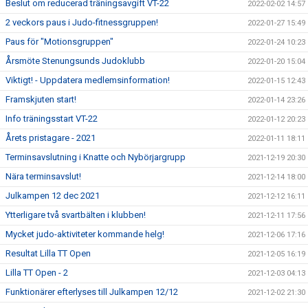
Beslut om reducerad träningsavgift VT-22
2022-02-02 14:57
2 veckors paus i Judo-fitnessgruppen!
2022-01-27 15:49
Paus för "Motionsgruppen"
2022-01-24 10:23
Årsmöte Stenungsunds Judoklubb
2022-01-20 15:04
Viktigt! - Uppdatera medlemsinformation!
2022-01-15 12:43
Framskjuten start!
2022-01-14 23:26
Info träningsstart VT-22
2022-01-12 20:23
Årets pristagare - 2021
2022-01-11 18:11
Terminsavslutning i Knatte och Nybörjargrupp
2021-12-19 20:30
Nära terminsavslut!
2021-12-14 18:00
Julkampen 12 dec 2021
2021-12-12 16:11
Ytterligare två svartbälten i klubben!
2021-12-11 17:56
Mycket judo-aktiviteter kommande helg!
2021-12-06 17:16
Resultat Lilla TT Open
2021-12-05 16:19
Lilla TT Open - 2
2021-12-03 04:13
Funktionärer efterlyses till Julkampen 12/12
2021-12-02 21:30