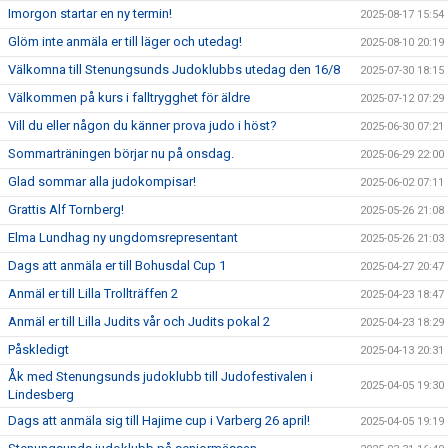
Imorgon startar en ny termin!
2025-08-17 15:54
Glöm inte anmäla er till läger och utedag!
2025-08-10 20:19
Välkomna till Stenungsunds Judoklubbs utedag den 16/8
2025-07-30 18:15
Välkommen på kurs i falltrygghet för äldre
2025-07-12 07:29
Vill du eller någon du känner prova judo i höst?
2025-06-30 07:21
Sommarträningen börjar nu på onsdag.
2025-06-29 22:00
Glad sommar alla judokompisar!
2025-06-02 07:11
Grattis Alf Tornberg!
2025-05-26 21:08
Elma Lundhag ny ungdomsrepresentant
2025-05-26 21:03
Dags att anmäla er till Bohusdal Cup 1
2025-04-27 20:47
Anmäl er till Lilla Trollträffen 2
2025-04-23 18:47
Anmäl er till Lilla Judits vår och Judits pokal 2
2025-04-23 18:29
Påskledigt
2025-04-13 20:31
Åk med Stenungsunds judoklubb till Judofestivalen i
2025-04-05 19:30
Lindesberg
Dags att anmäla sig till Hajime cup i Varberg 26 april!
2025-04-05 19:19