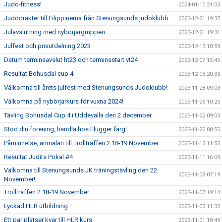
Judo-fitness!
2024-01-10 21:03
Judodräkter till Filippinerna från Stenungsunds judoklubb
2023-12-21 19:37
Julavslutning med nybörjargruppen
2023-12-21 19:31
Julfest och prisutdelning 2023
2023-12-13 10:59
Datum terminsavslut ht23 och terminsstart vt24
2023-12-07 15:45
Resultat Bohusdal cup 4
2023-12-03 20:33
Välkomna till årets julfest med Stenungsunds Judoklubb!
2023-11-28 09:03
Välkomna på nybörjarkurs för vuxna 2024!
2023-11-26 10:25
Tävling Bohusdal Cup 4 i Uddevalla den 2 december
2023-11-22 09:03
Stöd din förening, handla hos Flügger färg!
2023-11-22 08:55
Påminnelse, anmälan till Trollträffen 2 18-19 November
2023-11-12 11:55
Resultat Judits Pokal #4
2023-11-11 16:09
Välkomna till Stenungsunds JK träningstävling den 22
2023-11-08 07:19
November!
Trollträffen 2 18-19 November
2023-11-07 19:14
Lyckad HLR utbildning
2023-11-03 11:32
Ett par platser kvar till HLR kurs
2023-11-01 18:49