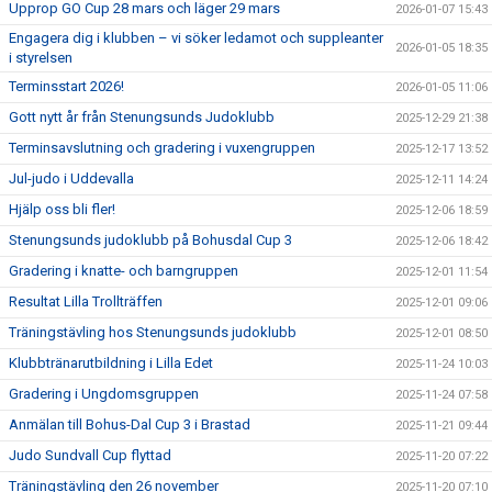
Upprop GO Cup 28 mars och läger 29 mars
2026-01-07 15:43
Engagera dig i klubben – vi söker ledamot och suppleanter
2026-01-05 18:35
i styrelsen
Terminsstart 2026!
2026-01-05 11:06
Gott nytt år från Stenungsunds Judoklubb
2025-12-29 21:38
Terminsavslutning och gradering i vuxengruppen
2025-12-17 13:52
Jul-judo i Uddevalla
2025-12-11 14:24
Hjälp oss bli fler!
2025-12-06 18:59
Stenungsunds judoklubb på Bohusdal Cup 3
2025-12-06 18:42
Gradering i knatte- och barngruppen
2025-12-01 11:54
Resultat Lilla Trollträffen
2025-12-01 09:06
Träningstävling hos Stenungsunds judoklubb
2025-12-01 08:50
Klubbtränarutbildning i Lilla Edet
2025-11-24 10:03
Gradering i Ungdomsgruppen
2025-11-24 07:58
Anmälan till Bohus-Dal Cup 3 i Brastad
2025-11-21 09:44
Judo Sundvall Cup flyttad
2025-11-20 07:22
Träningstävling den 26 november
2025-11-20 07:10