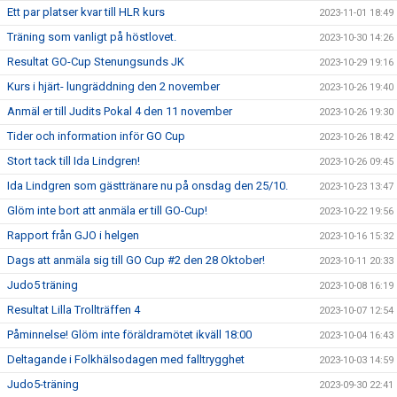
Ett par platser kvar till HLR kurs
2023-11-01 18:49
Träning som vanligt på höstlovet.
2023-10-30 14:26
Resultat GO-Cup Stenungsunds JK
2023-10-29 19:16
Kurs i hjärt- lungräddning den 2 november
2023-10-26 19:40
Anmäl er till Judits Pokal 4 den 11 november
2023-10-26 19:30
Tider och information inför GO Cup
2023-10-26 18:42
Stort tack till Ida Lindgren!
2023-10-26 09:45
Ida Lindgren som gästtränare nu på onsdag den 25/10.
2023-10-23 13:47
Glöm inte bort att anmäla er till GO-Cup!
2023-10-22 19:56
Rapport från GJO i helgen
2023-10-16 15:32
Dags att anmäla sig till GO Cup #2 den 28 Oktober!
2023-10-11 20:33
Judo5 träning
2023-10-08 16:19
Resultat Lilla Trollträffen 4
2023-10-07 12:54
Påminnelse! Glöm inte föräldramötet ikväll 18:00
2023-10-04 16:43
Deltagande i Folkhälsodagen med falltrygghet
2023-10-03 14:59
Judo5-träning
2023-09-30 22:41