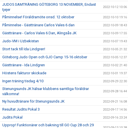
JUDO5 SAMTRÄNING GÖTEBORG 13 NOVEMBER, Endast
2022-10-12 10:06
tjejer
Påminnelse! Föräldramöte onsd. 12 oktober
2022-10-10 19:16
Påminnelse - Gästtränare Carlos Vales 6 dan
2022-10-09 18:43
Gästtränare - Carlos Vales 6 Dan, Alingsås JK
2022-10-09 17:55
Judo-VM i Uzbekistan
2022-10-07 19:43
Stort tack till Ida Lindgren!
2022-10-05 21:32
Göteborg Judo Open och GJO Camp 15-16 oktober
2022-10-05 12:37
Gästtränare - Ida Lindgren
2022-10-02 21:40
Höstens fakturor skickade
2022-10-01 19:37
Ingen träning tisdag 4/10
2022-09-29 22:30
Stenungsunds JK hälsar klubbens samtliga föräldrar
2022-09-28 16:44
välkomna!
Ny huvudtränare för Stenungsunds JK
2022-09-21 16:08
Resultat Judits Pokal 3
2022-09-17 14:56
Judits Pokal
2022-09-16 23:24
Upprop! Funktionärer och bakning till GO Cup 28 och 29
2022-09-13 10:38