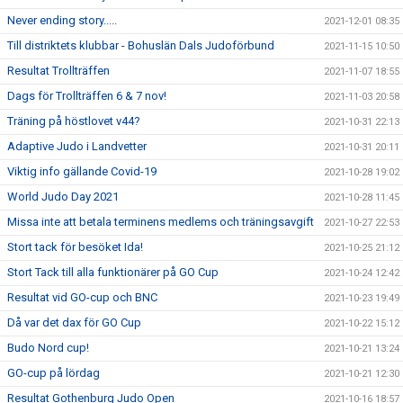
Never ending story.....
2021-12-01 08:35
Till distriktets klubbar - Bohuslän Dals Judoförbund
2021-11-15 10:50
Resultat Trollträffen
2021-11-07 18:55
Dags för Trollträffen 6 & 7 nov!
2021-11-03 20:58
Träning på höstlovet v44?
2021-10-31 22:13
Adaptive Judo i Landvetter
2021-10-31 20:11
Viktig info gällande Covid-19
2021-10-28 19:02
World Judo Day 2021
2021-10-28 11:45
Missa inte att betala terminens medlems och träningsavgift
2021-10-27 22:53
Stort tack för besöket Ida!
2021-10-25 21:12
Stort Tack till alla funktionärer på GO Cup
2021-10-24 12:42
Resultat vid GO-cup och BNC
2021-10-23 19:49
Då var det dax för GO Cup
2021-10-22 15:12
Budo Nord cup!
2021-10-21 13:24
GO-cup på lördag
2021-10-21 12:30
Resultat Gothenburg Judo Open
2021-10-16 18:57