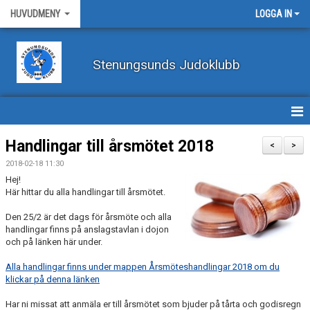
HUVUDMENY
LOGGA IN
Stenungsunds Judoklubb
HEM
Handlingar till årsmötet 2018
<
>
2018-02-18 11:30
FÖRBUNDSNYHETER
Hej!
Här hittar du alla handlingar till årsmötet.
BILDER
Den 25/2 är det dags för årsmöte och alla
handlingar finns på anslagstavlan i dojon
BÖRJA TRÄNA JUDO
och på länken här under.
BLI MEDLEM
Alla handlingar finns under mappen Årsmöteshandlingar 2018 om du
klickar på denna länken
VECKOSCHEMA
Har ni missat att anmäla er till årsmötet som bjuder på tårta och godisregn