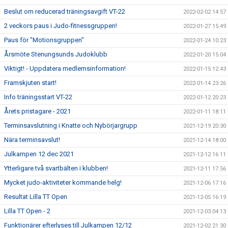
Beslut om reducerad träningsavgift VT-22
2022-02-02 14:57
2 veckors paus i Judo-fitnessgruppen!
2022-01-27 15:49
Paus för "Motionsgruppen"
2022-01-24 10:23
Årsmöte Stenungsunds Judoklubb
2022-01-20 15:04
Viktigt! - Uppdatera medlemsinformation!
2022-01-15 12:43
Framskjuten start!
2022-01-14 23:26
Info träningsstart VT-22
2022-01-12 20:23
Årets pristagare - 2021
2022-01-11 18:11
Terminsavslutning i Knatte och Nybörjargrupp
2021-12-19 20:30
Nära terminsavslut!
2021-12-14 18:00
Julkampen 12 dec 2021
2021-12-12 16:11
Ytterligare två svartbälten i klubben!
2021-12-11 17:56
Mycket judo-aktiviteter kommande helg!
2021-12-06 17:16
Resultat Lilla TT Open
2021-12-05 16:19
Lilla TT Open - 2
2021-12-03 04:13
Funktionärer efterlyses till Julkampen 12/12
2021-12-02 21:30