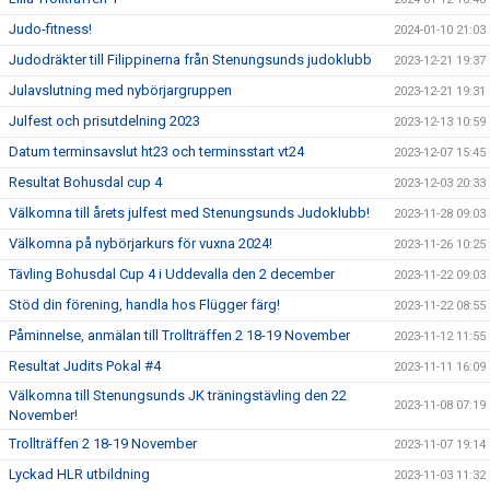
Judo-fitness!
2024-01-10 21:03
Judodräkter till Filippinerna från Stenungsunds judoklubb
2023-12-21 19:37
Julavslutning med nybörjargruppen
2023-12-21 19:31
Julfest och prisutdelning 2023
2023-12-13 10:59
Datum terminsavslut ht23 och terminsstart vt24
2023-12-07 15:45
Resultat Bohusdal cup 4
2023-12-03 20:33
Välkomna till årets julfest med Stenungsunds Judoklubb!
2023-11-28 09:03
Välkomna på nybörjarkurs för vuxna 2024!
2023-11-26 10:25
Tävling Bohusdal Cup 4 i Uddevalla den 2 december
2023-11-22 09:03
Stöd din förening, handla hos Flügger färg!
2023-11-22 08:55
Påminnelse, anmälan till Trollträffen 2 18-19 November
2023-11-12 11:55
Resultat Judits Pokal #4
2023-11-11 16:09
Välkomna till Stenungsunds JK träningstävling den 22
2023-11-08 07:19
November!
Trollträffen 2 18-19 November
2023-11-07 19:14
Lyckad HLR utbildning
2023-11-03 11:32