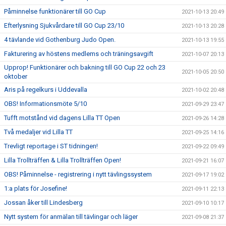
Påminnelse funktionärer till GO Cup
2021-10-13 20:49
Efterlysning Sjukvårdare till GO Cup 23/10
2021-10-13 20:28
4 tävlande vid Gothenburg Judo Open.
2021-10-13 19:55
Fakturering av höstens medlems och träningsavgift
2021-10-07 20:13
Upprop! Funktionärer och bakning till GO Cup 22 och 23
2021-10-05 20:50
oktober
Aris på regelkurs i Uddevalla
2021-10-02 20:48
OBS! Informationsmöte 5/10
2021-09-29 23:47
Tufft motstånd vid dagens Lilla TT Open
2021-09-26 14:28
Två medaljer vid Lilla TT
2021-09-25 14:16
Trevligt reportage i ST tidningen!
2021-09-22 09:49
Lilla Trollträffen & Lilla Trollträffen Open!
2021-09-21 16:07
OBS! Påminnelse - registrering i nytt tävlingssystem
2021-09-17 19:02
1:a plats för Josefine!
2021-09-11 22:13
Jossan åker till Lindesberg
2021-09-10 10:17
Nytt system för anmälan till tävlingar och läger
2021-09-08 21:37