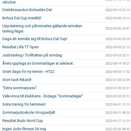
oktober
Distriktsrandori Bohuslän-Dal
2022-09-12 22:19
Bohus Dal Cup inställd!
2022-09-08 10:15
Uppdatering och påminnelse gällande anmälan
2022-09-06 20:41
tävling/läger.
Dags att anmäla sig till Bohus Dal Cup!
2022-09-06 20:29
Resultat Lilla TT Open
2022-09-04 21:15
Judotävling i Trollhättan på söndag
2022-09-03 20:11
Årets upplaga av Sommarläger är avklarat.
2022-08-19 18:21
Snart dags för ny termin - HT22
2022-08-03 17:32
Stort tack Rikard!
2022-07-28 22:09
"Extra sommarpass"
2022-07-20 22:37
Välkomna till klubbens - Endags "Sommarläger"
2022-07-03 23:12
Sista träning för terminen!
2022-06-01 12:15
Sommarjudoskola i Kroppefjäll
2022-06-01 08:55
Resultat Budo Nord Cup
2022-05-27 13:19
Ingen Judo-fitness 26 maj
2022-05-26 08:45