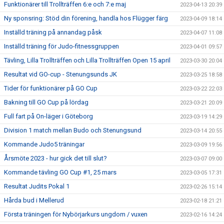
Funktionärer till Trollträffen 6:e och 7:e maj
2023-04-13 20:39
Ny sponsring: Stöd din förening, handla hos Flügger färg
2023-04-09 18:14
Inställd träning på annandag påsk
2023-04-07 11:08
Inställd träning för Judo-fitnessgruppen
2023-04-01 09:57
Tävling, Lilla Trollträffen och Lilla Trollträffen Open 15 april
2023-03-30 20:04
Resultat vid GO-cup - Stenungsunds JK
2023-03-25 18:58
Tider för funktionärer på GO Cup
2023-03-22 22:03
Bakning till GO Cup på lördag
2023-03-21 20:09
Full fart på On-läger i Göteborg
2023-03-19 14:29
Division 1 match mellan Budo och Stenungsund
2023-03-14 20:55
Kommande Judo5 träningar
2023-03-09 19:56
Årsmöte 2023 - hur gick det till slut?
2023-03-07 09:00
Kommande tävling GO Cup #1, 25 mars
2023-03-05 17:31
Resultat Judits Pokal 1
2023-02-26 15:14
Hårda bud i Mellerud
2023-02-18 21:21
Första träningen för Nybörjarkurs ungdom / vuxen
2023-02-16 14:24