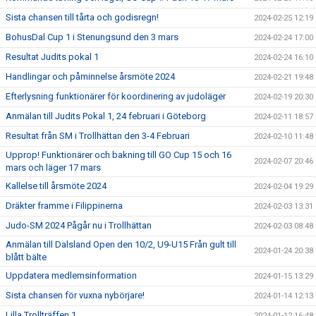
Sista chansen till tårta och godisregn!
2024-02-25 12:19
BohusDal Cup 1 i Stenungsund den 3 mars
2024-02-24 17:00
Resultat Judits pokal 1
2024-02-24 16:10
Handlingar och påminnelse årsmöte 2024
2024-02-21 19:48
Efterlysning funktionärer för koordinering av judoläger
2024-02-19 20:30
Anmälan till Judits Pokal 1, 24 februari i Göteborg
2024-02-11 18:57
Resultat från SM i Trollhättan den 3-4 Februari
2024-02-10 11:48
Upprop! Funktionärer och bakning till GO Cup 15 och 16
2024-02-07 20:46
mars och läger 17 mars
Kallelse till årsmöte 2024
2024-02-04 19:29
Dräkter framme i Filippinerna
2024-02-03 13:31
Judo-SM 2024 Pågår nu i Trollhättan
2024-02-03 08:48
Anmälan till Dalsland Open den 10/2, U9-U15 Från gult till
2024-01-24 20:38
blått bälte
Uppdatera medlemsinformation
2024-01-15 13:29
Sista chansen för vuxna nybörjare!
2024-01-14 12:13
Lilla Trollträffen 1
2024-01-12 16:48