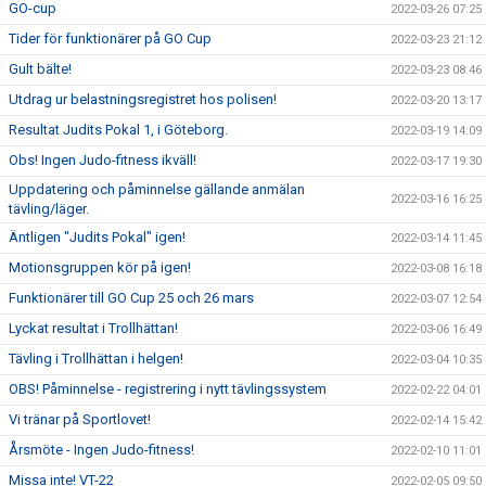
GO-cup
2022-03-26 07:25
Tider för funktionärer på GO Cup
2022-03-23 21:12
Gult bälte!
2022-03-23 08:46
Utdrag ur belastningsregistret hos polisen!
2022-03-20 13:17
Resultat Judits Pokal 1, i Göteborg.
2022-03-19 14:09
Obs! Ingen Judo-fitness ikväll!
2022-03-17 19:30
Uppdatering och påminnelse gällande anmälan
2022-03-16 16:25
tävling/läger.
Äntligen "Judits Pokal" igen!
2022-03-14 11:45
Motionsgruppen kör på igen!
2022-03-08 16:18
Funktionärer till GO Cup 25 och 26 mars
2022-03-07 12:54
Lyckat resultat i Trollhättan!
2022-03-06 16:49
Tävling i Trollhättan i helgen!
2022-03-04 10:35
OBS! Påminnelse - registrering i nytt tävlingssystem
2022-02-22 04:01
Vi tränar på Sportlovet!
2022-02-14 15:42
Årsmöte - Ingen Judo-fitness!
2022-02-10 11:01
Missa inte! VT-22
2022-02-05 09:50