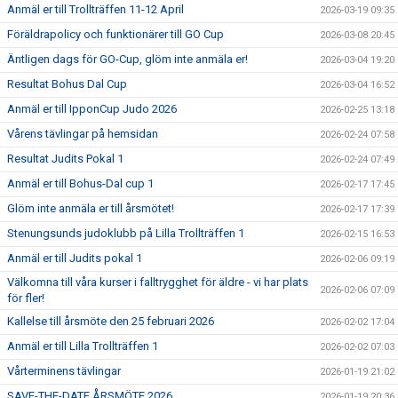
Anmäl er till Trollträffen 11-12 April
2026-03-19 09:35
Föräldrapolicy och funktionärer till GO Cup
2026-03-08 20:45
Äntligen dags för GO-Cup, glöm inte anmäla er!
2026-03-04 19:20
Resultat Bohus Dal Cup
2026-03-04 16:52
Anmäl er till IpponCup Judo 2026
2026-02-25 13:18
Vårens tävlingar på hemsidan
2026-02-24 07:58
Resultat Judits Pokal 1
2026-02-24 07:49
Anmäl er till Bohus-Dal cup 1
2026-02-17 17:45
Glöm inte anmäla er till årsmötet!
2026-02-17 17:39
Stenungsunds judoklubb på Lilla Trollträffen 1
2026-02-15 16:53
Anmäl er till Judits pokal 1
2026-02-06 09:19
Välkomna till våra kurser i falltrygghet för äldre - vi har plats
2026-02-06 07:09
för fler!
Kallelse till årsmöte den 25 februari 2026
2026-02-02 17:04
Anmäl er till Lilla Trollträffen 1
2026-02-02 07:03
Vårterminens tävlingar
2026-01-19 21:02
SAVE-THE-DATE ÅRSMÖTE 2026
2026-01-19 20:36