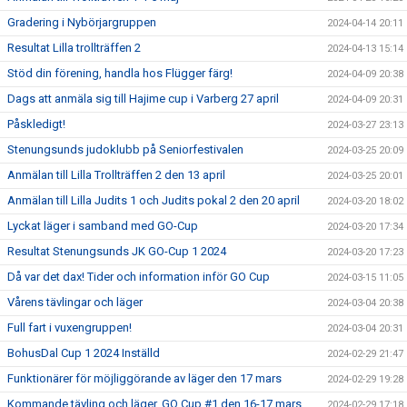
Gradering i Nybörjargruppen
2024-04-14 20:11
Resultat Lilla trollträffen 2
2024-04-13 15:14
Stöd din förening, handla hos Flügger färg!
2024-04-09 20:38
Dags att anmäla sig till Hajime cup i Varberg 27 april
2024-04-09 20:31
Påskledigt!
2024-03-27 23:13
Stenungsunds judoklubb på Seniorfestivalen
2024-03-25 20:09
Anmälan till Lilla Trollträffen 2 den 13 april
2024-03-25 20:01
Anmälan till Lilla Judits 1 och Judits pokal 2 den 20 april
2024-03-20 18:02
Lyckat läger i samband med GO-Cup
2024-03-20 17:34
Resultat Stenungsunds JK GO-Cup 1 2024
2024-03-20 17:23
Då var det dax! Tider och information inför GO Cup
2024-03-15 11:05
Vårens tävlingar och läger
2024-03-04 20:38
Full fart i vuxengruppen!
2024-03-04 20:31
BohusDal Cup 1 2024 Inställd
2024-02-29 21:47
Funktionärer för möjliggörande av läger den 17 mars
2024-02-29 19:28
Kommande tävling och läger, GO Cup #1 den 16-17 mars
2024-02-29 17:18