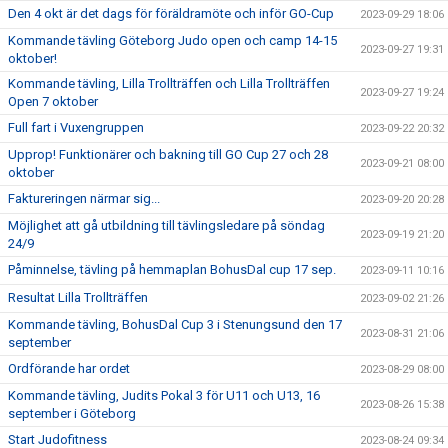
Den 4 okt är det dags för föräldramöte och inför GO-Cup
2023-09-29 18:06
Kommande tävling Göteborg Judo open och camp 14-15
2023-09-27 19:31
oktober!
Kommande tävling, Lilla Trollträffen och Lilla Trollträffen
2023-09-27 19:24
Open 7 oktober
Full fart i Vuxengruppen
2023-09-22 20:32
Upprop! Funktionärer och bakning till GO Cup 27 och 28
2023-09-21 08:00
oktober
Faktureringen närmar sig...
2023-09-20 20:28
Möjlighet att gå utbildning till tävlingsledare på söndag
2023-09-19 21:20
24/9
Påminnelse, tävling på hemmaplan BohusDal cup 17 sep.
2023-09-11 10:16
Resultat Lilla Trollträffen
2023-09-02 21:26
Kommande tävling, BohusDal Cup 3 i Stenungsund den 17
2023-08-31 21:06
september
Ordförande har ordet
2023-08-29 08:00
Kommande tävling, Judits Pokal 3 för U11 och U13, 16
2023-08-26 15:38
september i Göteborg
Start Judofitness
2023-08-24 09:34