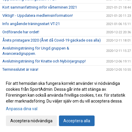
Kort sammanfattning inför vårterminen 2021
2021-01-21 18:44
Viktigt! - Uppdatera medlemsinformation!
2021-01-20 11:23
Info angående träningsstart VT-21
2021-01-06 15:11
Ordförande har ordet!
2020-12-22 20:36
Årets pristagare 2020 (Året då Covid-19 gäckade oss alla)
2020-12-11 18:01
Avslutningsträning för Ungd.gruppen &
2020-12-11 15:27
Avanceradgruppen.
Avslutningsträning för Knatte och Nybörjargrupp!
2020-12-06 19:11
Terminsslutet är nära!
2020-12-05 10:55
Missa inte klubbens Träningsbingo!
2020-12-01 21:48
För att hemsidan ska fungera korrekt använder vi nödvändiga
Ny uppdaterad info kring Covid-19 och vår träning HT-20!
2020-11-24 21:02
cookies från SportAdmin. Dessa går inte att stänga av.
Ny info angående träning och träningstider!
2020-11-03 17:20
Föreningen kan också använda frivilliga cookies, t.ex. för statistik
eller marknadsföring. Du väljer själv om du vill acceptera dessa.
Uppdaterad info kring Covid-19
2020-10-31 12:32
Anpassa dina val
Beslut om skärpta allmänna råd!
2020-10-29 15:45
Träning på Höstlovet?
2020-10-25 22:09
Acceptera nödvändiga
Acceptera alla
Resultat Bohus-dal Cup
2020-10-04 13:30