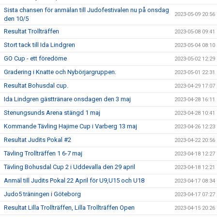
Sista chansen för anmälan till Judofestivalen nu på onsdag
2023-05-09 20:56
den 10/5
Resultat Trollträffen
2023-05-08 09:41
Stort tack till Ida Lindgren
2023-05-04 08:10
GO Cup - ett föredöme
2023-05-02 12:29
Gradering i Knatte och Nybörjargruppen.
2023-05-01 22:31
Resultat Bohusdal cup.
2023-04-29 17:07
Ida Lindgren gästtränare onsdagen den 3 maj
2023-04-28 16:11
Stenungsunds Arena stängd 1 maj
2023-04-28 10:41
Kommande Tävling Hajime Cup i Varberg 13 maj
2023-04-26 12:23
Resultat Judits Pokal #2
2023-04-22 20:56
Tävling Trollträffen 1 6-7 maj
2023-04-18 12:27
Tävling Bohusdal Cup 2 i Uddevalla den 29 april
2023-04-18 12:21
Anmäl till Judits Pokal 22 April för U9,U15 och U18
2023-04-17 08:34
Judo5 träningen i Göteborg
2023-04-17 07:27
Resultat Lilla Trollträffen, Lilla Trollträffen Open
2023-04-15 20:26