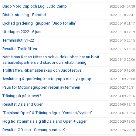
Budo Nord Cup och Lugi Judo Camp
2022-05-24 07:38
Distriktsträning - Randori
2022-05-18 22:41
Lyckad gradering i gruppen "Judo för alla"
2022-05-18 21:17
Utedagen 2022 - 6 juni
2022-05-18 17:19
Terminsslut! VT-22
2022-05-15 20:15
Resultat Trollträffen.
2022-05-15 16:15
Närhälsan Rehab Nösnäs och Judoklubben har nu blivit
2022-05-13 20:06
samarbetspartners vid skador och rehabilitering
Trollträffen, Riksmästerskap och Judofestival.
2022-05-10 12:00
Avslutning & gradering knattegrupp och nyb.grupp
2022-05-09 23:00
Paus för Motionsgruppen resten av terminen
2022-04-27 10:31
Träning på påsklovet?
2022-04-09 23:16
Resultat Dalsland Open
2022-04-09 18:13
"Dalsland Open" & Träningslägret "Omstart/Nystart"
2022-04-07 19:24
Hög tid att anmäla sig till Dalsland Open + Läger
2022-03-29 18:05
Resultat GO-cup - Stenungsunds JK
2022-03-26 22:10