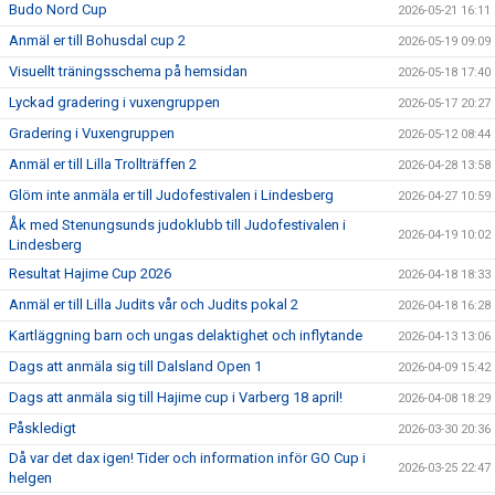
Budo Nord Cup
2026-05-21 16:11
Anmäl er till Bohusdal cup 2
2026-05-19 09:09
Visuellt träningsschema på hemsidan
2026-05-18 17:40
Lyckad gradering i vuxengruppen
2026-05-17 20:27
Gradering i Vuxengruppen
2026-05-12 08:44
Anmäl er till Lilla Trollträffen 2
2026-04-28 13:58
Glöm inte anmäla er till Judofestivalen i Lindesberg
2026-04-27 10:59
Åk med Stenungsunds judoklubb till Judofestivalen i
2026-04-19 10:02
Lindesberg
Resultat Hajime Cup 2026
2026-04-18 18:33
Anmäl er till Lilla Judits vår och Judits pokal 2
2026-04-18 16:28
Kartläggning barn och ungas delaktighet och inflytande
2026-04-13 13:06
Dags att anmäla sig till Dalsland Open 1
2026-04-09 15:42
Dags att anmäla sig till Hajime cup i Varberg 18 april!
2026-04-08 18:29
Påskledigt
2026-03-30 20:36
Då var det dax igen! Tider och information inför GO Cup i
2026-03-25 22:47
helgen