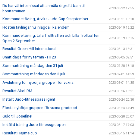
Du har väl inte missat att anmäla dig/ditt barn till
2023-08-22 12:55
höstterminen
Kommande tävling, Arvika Judo Cup 9 september
2023-08-21 13:10
Hösten tävlingar nu inlagda i kalendern
2023-08-19 15:22
Kommande tävling, Lilla Trollträffen och Lilla Trollträffen
2023-08-19 15:15
Open 2 September
Resultat Green Hill International
2023-08-13 13:31
Snart dags för ny termin - HT23
2023-08-05 09:51
Sommarträning måndag den 31 juli
2023-07-28 18:18
Sommarträning måndagen den 3 juli.
2023-07-01 14:59
Avslutning för nybörjargruppen för vuxna
2023-06-01 14:35
Resultat Skol-RM
2023-05-26 16:21
Inställt Judo-fitnesspass igen!
2023-05-24 20:30
Första nybörjargruppen för vuxna graderad
2023-05-24 14:49
Guld till Josefine!
2023-05-20 20:07
Inställd träning Judo-fitnessgruppen
2023-05-17 17:03
Resultat Hajime cup
2023-05-15 11:14