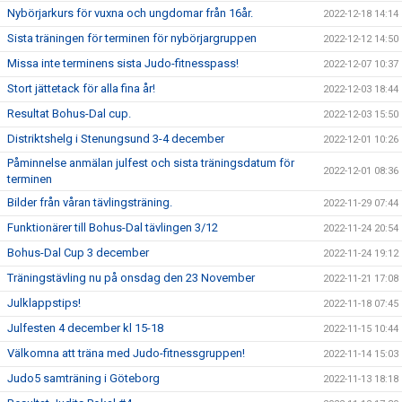
Nybörjarkurs för vuxna och ungdomar från 16år.
2022-12-18 14:14
Sista träningen för terminen för nybörjargruppen
2022-12-12 14:50
Missa inte terminens sista Judo-fitnesspass!
2022-12-07 10:37
Stort jättetack för alla fina år!
2022-12-03 18:44
Resultat Bohus-Dal cup.
2022-12-03 15:50
Distriktshelg i Stenungsund 3-4 december
2022-12-01 10:26
Påminnelse anmälan julfest och sista träningsdatum för
2022-12-01 08:36
terminen
Bilder från våran tävlingsträning.
2022-11-29 07:44
Funktionärer till Bohus-Dal tävlingen 3/12
2022-11-24 20:54
Bohus-Dal Cup 3 december
2022-11-24 19:12
Träningstävling nu på onsdag den 23 November
2022-11-21 17:08
Julklappstips!
2022-11-18 07:45
Julfesten 4 december kl 15-18
2022-11-15 10:44
Välkomna att träna med Judo-fitnessgruppen!
2022-11-14 15:03
Judo5 samträning i Göteborg
2022-11-13 18:18