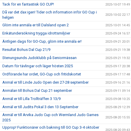
Tack för en fantastisk GO CUP!
2025-10-07 19:49
Då var det dax igen! Tider och information inför GO Cup i
2025-10-02 22:17
helgen
Glöm inte anmäla er till Dalsland open 2
2025-10-01 14:45
Enkätundersökning trygga idrottsmiljöer
2025-09-24 16:57
Äntligen dags för GO-Cup, glöm inte anmäla er!
2025-09-21 20:01
Resultat Bohus Dal Cup 21/9
2025-09-21 19:38
Stenungsunds Judoklubb på Seniormässan
2025-09-21 19:32
Datum för tävlingar och läger hösten 2025
2025-09-17 20:38
Ordförande har ordet, GO-Cup och fritidskortet
2025-09-17 17:48
Anmäl er till Linde Judo Open den 27-28 september
2025-09-16 21:16
Anmälan till Bohus Dal Cup 21 september
2025-09-11 09:14
Anmäl er till Lilla Trollträffen 3 13/9
2025-09-08 10:25
Anmäl er till Judits Pokal 3 den 13 September
2025-08-29 12:39
Anmäl er till Arvika Judo Cup och Wermland Judo Games
2025-08-20 15:55
2025
Upprop! Funktionärer och bakning till GO Cup 3-4 oktober
2025-08-20 09:43