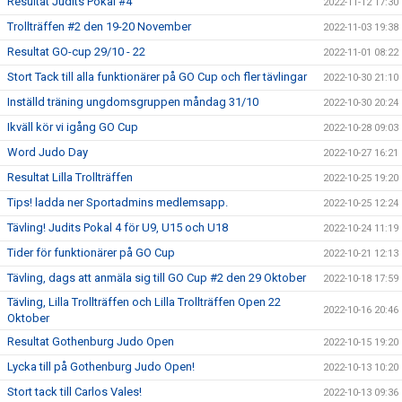
Resultat Judits Pokal #4
2022-11-12 17:30
Trollträffen #2 den 19-20 November
2022-11-03 19:38
Resultat GO-cup 29/10 - 22
2022-11-01 08:22
Stort Tack till alla funktionärer på GO Cup och fler tävlingar
2022-10-30 21:10
Inställd träning ungdomsgruppen måndag 31/10
2022-10-30 20:24
Ikväll kör vi igång GO Cup
2022-10-28 09:03
Word Judo Day
2022-10-27 16:21
Resultat Lilla Trollträffen
2022-10-25 19:20
Tips! ladda ner Sportadmins medlemsapp.
2022-10-25 12:24
Tävling! Judits Pokal 4 för U9, U15 och U18
2022-10-24 11:19
Tider för funktionärer på GO Cup
2022-10-21 12:13
Tävling, dags att anmäla sig till GO Cup #2 den 29 Oktober
2022-10-18 17:59
Tävling, Lilla Trollträffen och Lilla Trollträffen Open 22
2022-10-16 20:46
Oktober
Resultat Gothenburg Judo Open
2022-10-15 19:20
Lycka till på Gothenburg Judo Open!
2022-10-13 10:20
Stort tack till Carlos Vales!
2022-10-13 09:36