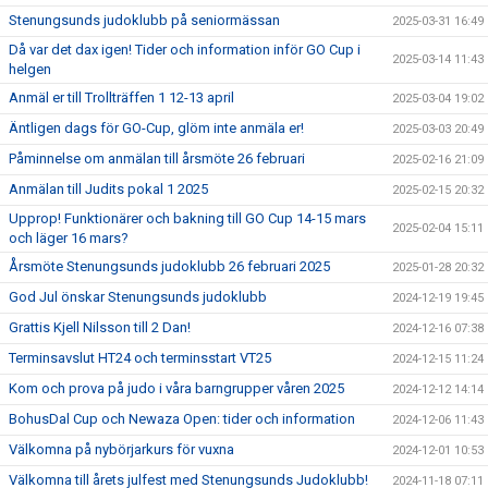
Stenungsunds judoklubb på seniormässan
2025-03-31 16:49
Då var det dax igen! Tider och information inför GO Cup i
2025-03-14 11:43
helgen
Anmäl er till Trollträffen 1 12-13 april
2025-03-04 19:02
Äntligen dags för GO-Cup, glöm inte anmäla er!
2025-03-03 20:49
Påminnelse om anmälan till årsmöte 26 februari
2025-02-16 21:09
Anmälan till Judits pokal 1 2025
2025-02-15 20:32
Upprop! Funktionärer och bakning till GO Cup 14-15 mars
2025-02-04 15:11
och läger 16 mars?
Årsmöte Stenungsunds judoklubb 26 februari 2025
2025-01-28 20:32
God Jul önskar Stenungsunds judoklubb
2024-12-19 19:45
Grattis Kjell Nilsson till 2 Dan!
2024-12-16 07:38
Terminsavslut HT24 och terminsstart VT25
2024-12-15 11:24
Kom och prova på judo i våra barngrupper våren 2025
2024-12-12 14:14
BohusDal Cup och Newaza Open: tider och information
2024-12-06 11:43
Välkomna på nybörjarkurs för vuxna
2024-12-01 10:53
Välkomna till årets julfest med Stenungsunds Judoklubb!
2024-11-18 07:11