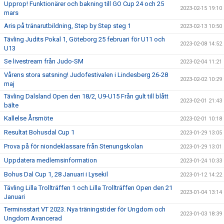
Upprop! Funktionärer och bakning till GO Cup 24 och 25
2023-02-15 19:10
mars
Aris på tränarutbildning, Step by Step steg 1
2023-02-13 10:50
Tävling Judits Pokal 1, Göteborg 25 februari för U11 och
2023-02-08 14:52
U13
Se livestream från Judo-SM
2023-02-04 11:21
Vårens stora satsning! Judofestivalen i Lindesberg 26-28
2023-02-02 10:29
maj
Tävling Dalsland Open den 18/2, U9-U15 Från gult till blått
2023-02-01 21:43
bälte
Kallelse Årsmöte
2023-02-01 10:18
Resultat Bohusdal Cup 1
2023-01-29 13:05
Prova på för niondeklassare från Stenungskolan
2023-01-29 13:01
Uppdatera medlemsinformation
2023-01-24 10:33
Bohus Dal Cup 1, 28 Januari i Lysekil
2023-01-12 14:22
Tävling Lilla Trollträffen 1 och Lilla Trollträffen Open den 21
2023-01-04 13:14
Januari
Terminsstart VT 2023. Nya träningstider för Ungdom och
2023-01-03 18:39
Ungdom Avancerad