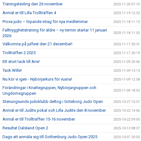
Träningstävling den 26 november
2025-11-20 07:10
Anmäl er till Lilla Trollträffen 4
2025-11-19 12:53
Prova judo – löpande intag för nya medlemmar
2025-11-18 11:13
Falltrygghetsträning för äldre – ny termin startar 11 januari
2025-11-18 11:03
2026
Välkomna på julfest den 21 december!
2025-11-17 20:31
Trollträffen 2 2025
2025-11-17 20:19
Ett stort tack till Aris!
2025-11-09 20:46
Tack Wille!
2025-11-09 13:13
Nu kör vi igen - Nybörjarkurs för vuxna!
2025-11-09 12:58
Förändringar i Knattegruppen, Nybörjargruppen och
2025-11-04 18:53
Ungdomsgruppen
Stenungsunds judoklubb deltog i Göteborg Judo Open
2025-10-27 10:57
Anmäl er till Judits pokal och Lilla Judits den 8 november
2025-10-22 14:06
Anmäl er till Trollträffen 15-16 november
2025-10-22 09:00
Resultat Dalsland Open 2
2025-10-13 08:37
Dags att anmäla sig till Gothenburg Judo Open 2025
2025-10-07 20:02