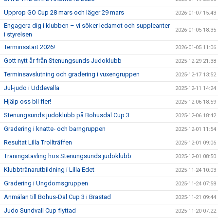
Upprop GO Cup 28 mars och läger 29 mars
2026-01-07 15:43
Engagera dig i klubben – vi söker ledamot och suppleanter
2026-01-05 18:35
i styrelsen
Terminsstart 2026!
2026-01-05 11:06
Gott nytt år från Stenungsunds Judoklubb
2025-12-29 21:38
Terminsavslutning och gradering i vuxengruppen
2025-12-17 13:52
Jul-judo i Uddevalla
2025-12-11 14:24
Hjälp oss bli fler!
2025-12-06 18:59
Stenungsunds judoklubb på Bohusdal Cup 3
2025-12-06 18:42
Gradering i knatte- och barngruppen
2025-12-01 11:54
Resultat Lilla Trollträffen
2025-12-01 09:06
Träningstävling hos Stenungsunds judoklubb
2025-12-01 08:50
Klubbtränarutbildning i Lilla Edet
2025-11-24 10:03
Gradering i Ungdomsgruppen
2025-11-24 07:58
Anmälan till Bohus-Dal Cup 3 i Brastad
2025-11-21 09:44
Judo Sundvall Cup flyttad
2025-11-20 07:22