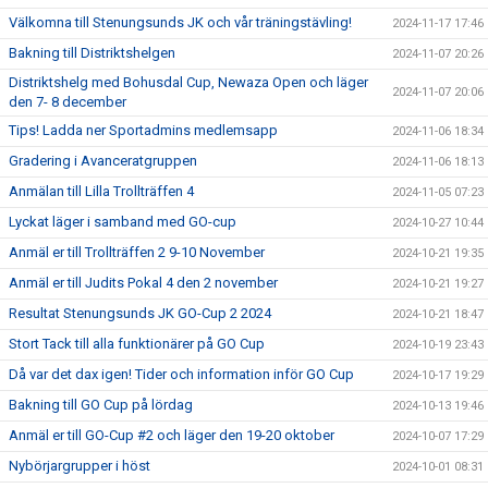
Välkomna till Stenungsunds JK och vår träningstävling!
2024-11-17 17:46
Bakning till Distriktshelgen
2024-11-07 20:26
Distriktshelg med Bohusdal Cup, Newaza Open och läger
2024-11-07 20:06
den 7- 8 december
Tips! Ladda ner Sportadmins medlemsapp
2024-11-06 18:34
Gradering i Avanceratgruppen
2024-11-06 18:13
Anmälan till Lilla Trollträffen 4
2024-11-05 07:23
Lyckat läger i samband med GO-cup
2024-10-27 10:44
Anmäl er till Trollträffen 2 9-10 November
2024-10-21 19:35
Anmäl er till Judits Pokal 4 den 2 november
2024-10-21 19:27
Resultat Stenungsunds JK GO-Cup 2 2024
2024-10-21 18:47
Stort Tack till alla funktionärer på GO Cup
2024-10-19 23:43
Då var det dax igen! Tider och information inför GO Cup
2024-10-17 19:29
Bakning till GO Cup på lördag
2024-10-13 19:46
Anmäl er till GO-Cup #2 och läger den 19-20 oktober
2024-10-07 17:29
Nybörjargrupper i höst
2024-10-01 08:31