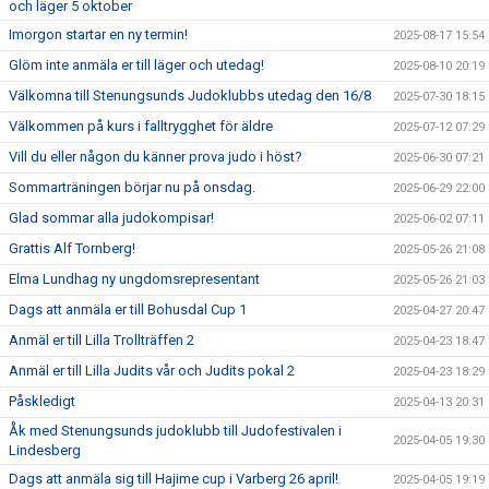
och läger 5 oktober
Imorgon startar en ny termin!
2025-08-17 15:54
Glöm inte anmäla er till läger och utedag!
2025-08-10 20:19
Välkomna till Stenungsunds Judoklubbs utedag den 16/8
2025-07-30 18:15
Välkommen på kurs i falltrygghet för äldre
2025-07-12 07:29
Vill du eller någon du känner prova judo i höst?
2025-06-30 07:21
Sommarträningen börjar nu på onsdag.
2025-06-29 22:00
Glad sommar alla judokompisar!
2025-06-02 07:11
Grattis Alf Tornberg!
2025-05-26 21:08
Elma Lundhag ny ungdomsrepresentant
2025-05-26 21:03
Dags att anmäla er till Bohusdal Cup 1
2025-04-27 20:47
Anmäl er till Lilla Trollträffen 2
2025-04-23 18:47
Anmäl er till Lilla Judits vår och Judits pokal 2
2025-04-23 18:29
Påskledigt
2025-04-13 20:31
Åk med Stenungsunds judoklubb till Judofestivalen i
2025-04-05 19:30
Lindesberg
Dags att anmäla sig till Hajime cup i Varberg 26 april!
2025-04-05 19:19