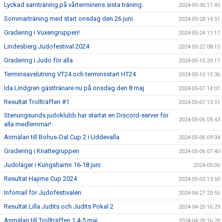
Lyckad samträning på vårterminens sista träning.
2024-05-30 11:45
Sommarträning med start onsdag den 26 juni.
2024-05-28 14:51
Gradering i Vuxengruppen!
2024-05-24 11:17
Lindesberg Judofestival 2024
2024-05-22 08:15
Gradering i Judo för alla
2024-05-15 20:17
Terminsavslutning VT24 och terminsstart HT24
2024-05-10 15:36
Ida Lindgren gästtränare nu på onsdag den 8 maj
2024-05-07 14:01
Resultat Trollträffen #1
2024-05-07 13:51
Stenungsunds judoklubb har startat en Discord-server för
2024-05-06 09:43
alla medlemmar!
Anmälan till Bohus-Dal Cup 2 i Uddevalla
2024-05-06 09:34
Gradering i Knattegruppen
2024-05-06 07:40
Judoläger i Kungshamn 16-18 juni
2024-05-06
Resultat Hajime Cup 2024
2024-05-03 13:50
Infomail för Judofestivalen
2024-04-27 20:55
Resultat Lilla Judits och Judits Pokal 2
2024-04-20 16:29
Anmälan till Trollträffen 1 4-5 maj
2024-04-20 16:20